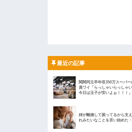
最近の記事
関関同立卒年収350万スーパー
員ワイ「らっしゃいらっしゃ
今日は玉子が安いよぉ！！！
姉が離婚して困ってるから支
れみたいなことを言い始めた