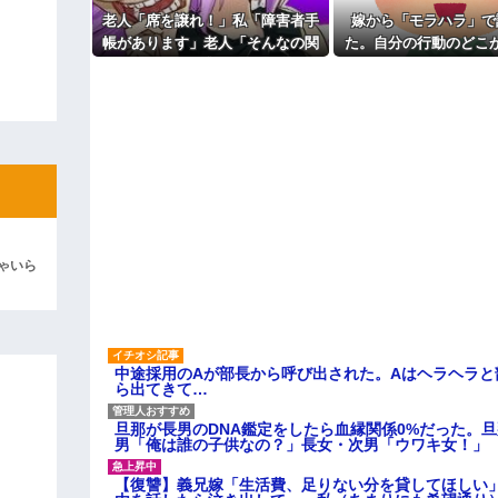
老人「席を譲れ！」私「障害者手
嫁から「モラハラ」で
地も、財産はすべて私が継ぐ。相続
帳があります」老人「そんなの関
た。自分の行動のどこ
 → 数年後、復讐のチャンスが
係ない！」→暴言を浴びせられた
なのかわからないから
ィギュアがヤバすぎるｗｗｗｗｗｗ
直後、周囲が動き出して…
い
よ！」キチママ『そこに金庫があっ
「泥は出てけ！二度と来るな！」結
彼「ちっ！」私「」
逆切れ。「何クラクション鳴らして
らｗｗｗｗｗ(※画像あり)
ゃいら
女子のこの動画、すげえええええｗ
車線を制限速度で走った結果
くる
中途採用のAが部長から呼び出された。Aはヘラヘラと
ら出てきて…
やらかす←あまり悲しませないでく
旦那が長男のDNA鑑定をしたら血縁関係0%だった。
男「俺は誰の子供なの？」長女・次男「ウワキ女！」
【復讐】義兄嫁「生活費、足りない分を貸してほしい」