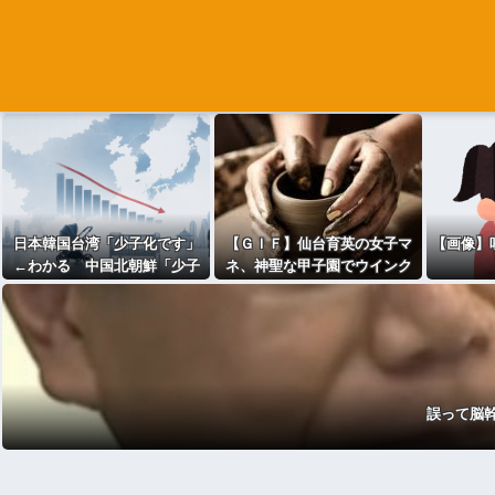
日本韓国台湾「少子化です」
【ＧＩＦ】仙台育英の女子マ
【画像】咲
←わかる 中国北朝鮮「少子
ネ、神聖な甲子園でウインク
化です」←強権国家でも止め
をしてしまうｗｗｗ
られないのかよ
誤って脳