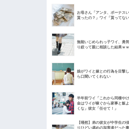
お母さん「アンタ、ボーナス
貰ったの？」ワイ「貰ってな
無能いじめられっ子ワイ、勇
り絞って親に相談した結果ｗ
娘がワイと嫁との行為を目撃
ら口聞いてくれない
半年前ワイ「これから同棲や
金はワイが稼ぐから家事と飯
くな」彼女「任せて！」
【唖然】弟の彼女が中学生の
りひどい虐めの加害者だった