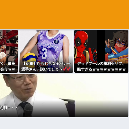
ぼく、最高
【朗報】むちむち女子バレー
デッドプールの勝利セリフ、
出会うｗｗ
選手さん、脱いでしまう
酷すぎるｗｗｗｗｗｗｗｗｗ
ｗ
判明・・・