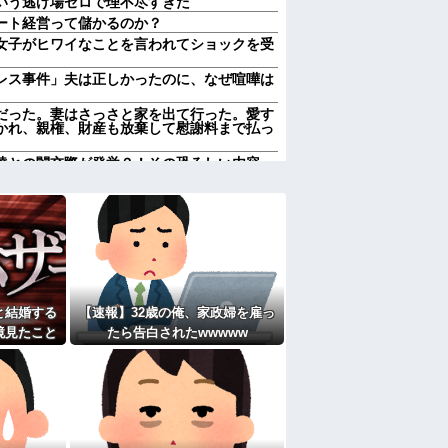
いう逃げ場ゼロで理不尽すぎた
ート経営って儲かるのか？
女子がヒワイなことを言われてショックを受
レス事件」夫は正しかったのに、なぜ喧嘩は
だった。妻はさっさと家を出て行った。愛す
かれ、親権、財産も放棄して慰謝料まで払っ
達との闇交際が発覚？！その恐ろしい内容
 → 今トンデモナイことになってる・・・
称するクチャラー義母の汚い食べ方に限界
れていいよなぁ。俺なんか忙しくて寝る暇ね
ＶＤコピっといてよ」
徴
ンパされた
と結婚する
【速報】32歳の俺、家政婦を雇っ
果…元妻の裏切りが判明！！！その理由がこ
鏡見たこと
たら告白されたwwwww
女子がヒワイなことを言われてショックを受
瞬で騒然と
週２で遊びに行くって多いかな？遅くても21
たよ