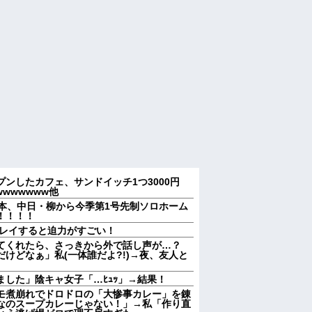
ンしたカフェ、サンドイッチ1つ3000円
wwwwwww他
近本、中日・柳から今季第1号先制ソロホーム
！！！！
プレイすると迫力がすごい！
てくれたら、さっきから外で話し声が…？
けどなぁ」私(一体誰だよ?!)→夜、友人と
した」陰キャ女子「…ﾋｭｯ」→結果！
モ煮崩れでドロドロの「大惨事カレー」を錬
なのスープカレーじゃない！」→私「作り直