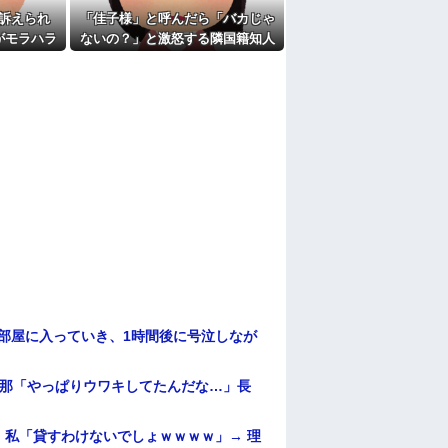
訴えられ
「佳子様」と呼んだら「バカじゃ
がモラハラ
ないの？」と激怒する隣国籍知人
教えてほし
⇒正論で返したら大炎上w
部屋に入っていき、1時間後に号泣しなが
旦那「やっぱりウワキしてたんだな…」長
私「貸すわけないでしょｗｗｗｗ」→ 理