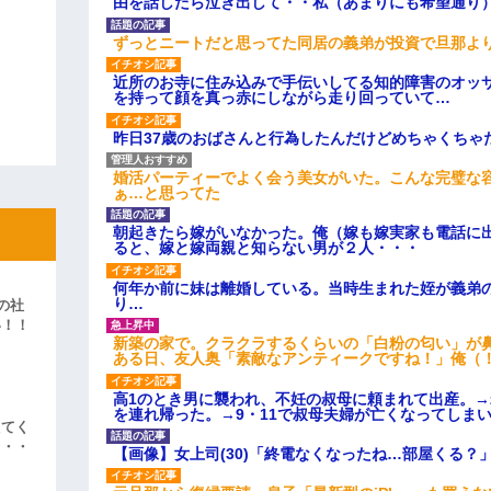
由を話したら泣き出して・・私（あまりにも希望通り
ずっとニートだと思ってた同居の義弟が投資で旦那よ
近所のお寺に住み込みで手伝いしてる知的障害のオッ
を持って顔を真っ赤にしながら走り回っていて…
昨日37歳のおばさんと行為したんだけどめちゃくちゃ
婚活パーティーでよく会う美女がいた。こんな完璧な
ぁ…と思ってた
朝起きたら嫁がいなかった。俺（嫁も嫁実家も電話に出
ると、嫁と嫁両親と知らない男が２人・・・
何年か前に妹は離婚している。当時生まれた姪が義弟
り…
の社
い！！
新築の家で。クラクラするくらいの「白粉の匂い」が
」
ある日、友人奥「素敵なアンティークですね！」俺（
高1のとき男に襲われ、不妊の叔母に頼まれて出産。
を連れ帰った。→9・11で叔母夫婦が亡くなってしま
えてく
・・・
【画像】女上司(30)「終電なくなったね…部屋くる？