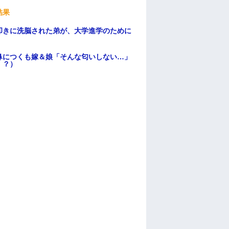
結果
叩きに洗脳された弟が、大学進学のために
鼻につくも嫁＆娘「そんな匂いしない…」
！？）