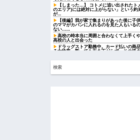
【しまった…】 コトメに追い出されたト
のエリア)には絶対に上がらない」という約
が...
【後編】我が家で集まりがあった後に子
のママがカバンに入れるのを見た人もいる
ない…...
高校の時本当に周囲と合わなくて上手く
高校の人と出会った
ドラッグストア勤務中。カード払いの商
る女性客。断っても引き下がらず、その後
亡き母からの借金を半分しか返していな
訪ねてきた。完済するまで貸せないと断る
友達の家に遊びに行ったらアルバムに私
知らない写真
ATMで俺が暗証番号を入力し終わった瞬
女がこちらに荷物をばらまきやがった。俺
ル...
女芸人の吉住さん（36）メイクしたら普
ｗｗｗｗｗｗ
【衝撃】葬儀屋「火葬プランはどうなさい
答)」→結果ァw w w w w w w w w w
【画像】このLINEでなんで女が怒って
らしい←お前らは勿論わかるよな？？？？
なぜ自民党批判だけは表現の自由ではな
【悲報】取引先専務「Aを20個注文する
いけど本当に20であってる？」 取専「あ