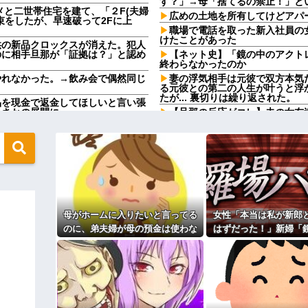
す？」→母「捨てるの禁止！」と
メと二世帯住宅を建て、「２F(夫婦
広めの土地を所有してけどアパ
束をしたが、早速破って2Fに上
職場で電話を取った新入社員の
けたことがあった
供の新品クロックスが消えた。犯人
のに相手旦那が「証拠は？」と認め
【ネット史】「鏡の中のアクト
終わらなかったのか
やれなかった。→飲み会で偶然同じ
妻の浮気相手は元彼で双方本気
る元彼との第二の人生が叶うと浮
たが... 裏切りは繰り返された。
品を現金で返金してほしいと言い張
まさかの展開に…
【旦那の反応がコレ】夫の女友
が…ｗｗｗｗ
い叔父がさらに金を貸してほしいと
と…
【訃報】名探偵コナン声優が死去
の写真が飾ってあった。しかも私が
【胸糞】「食に執着がない」自
クソ男「専業主婦は昼間寝てら
間に、後ろに並んでいた外国人風の
ーもん。どうせ暇でしょ？俺のＤ
（うっぜぇ。引き落としキャンセ
気をつけたほうがいい男性の特
タクシーに乗ったら運転手にナ
通に美人の部類だったと判明ｗｗｗ
母がホームに入りたいと言ってる
女性「本当は私が新郎
【驚愕】養育費を払い続けた結
れｗｗｗｗ
のに、弟夫婦が母の預金は使わな
はずだった！」新婦「
ますか？」ワイ喪主「直葬で(即
職場で電話を取った新入社員の
いでと言ってきた。我が弟ながら
ある？」→披露宴が一
けたことがあった
るのか分かんない奴はモテない奴確定
情けなくて溜息が出る
なって…
？？？
既婚女性が夫に夕飯も用意せず
時には帰宅してるんだけど
いのか
主な税金の成り立ちを調べてみ
」 ぼく「いつも1～2個しか使わな
ってる」→結果『こう』なったんだ