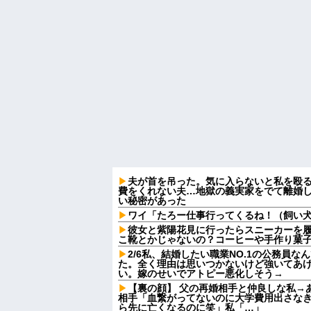
夫が首を吊った。気に入らないと私を殴
費をくれない夫…地獄の義実家をでて離婚
い秘密があった
ワイ「たろー仕事行ってくるね！（飼い
彼女と紫陽花見に行ったらスニーカーを
こ靴とかじゃないの？コーヒーや手作り菓
2/6私、結婚したい職業NO.1の公務員
た。全く理由は思いつかないけど強いてあ
い。嫁のせいでアトピー悪化しそう→
【裏の顔】 父の再婚相手と仲良しな私→
相手「血繋がってないのに大学費用出さな
ら先に亡くなるのに笑」私「…」