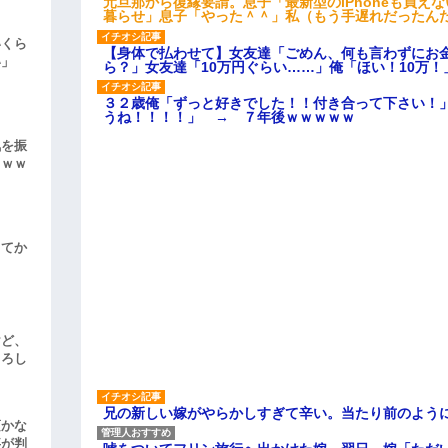
元旦那から復縁要請。息子「最新型のiPhoneも買え
暮らせ」息子「やった＾＾」私（もう手遅れだったん
いくら
【身体で払わせて】女友達「ごめん、何も言わずにお
い」
ら？」女友達「10万円ぐらい……」俺「ほい！10万！
３２歳俺「ずっと好きでした！！付き合って下さい！
うね！！！！」 → ７年後ｗｗｗｗｗ
気を振
ｗｗｗ
してか
けど、
よろし
兄の新しい嫁がやらかしすぎて辛い。当たり前のよう
頃かな
事が判