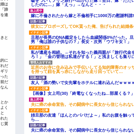
嘘をついてフリン旅行へ出かけた嫁→翌日、嫁「ただ
結婚は
したのに…」嫁「えっ」→なんと・・・
、「諦
女を連
嫁に不倫されたから嫁と不倫相手に1000万の慰謝料請
彼女にプロポーズしてOK貰った俺、告げられた結婚
旦那が長男のDNA鑑定をしたら血縁関係0%だった。
引きと
男「俺は誰の子供なの？」長女・次男「ウワキ女！」
私が遺産を相続。→それを知った義両親が「旅行代金
ろ！」「金の管理は私達がする！」と浅ましくも集り
滅的に
どれだ
近所のお寺に住み込みで手伝いしてる知的障害のオッ
リギリ
を持って顔を真っ赤にしながら走り回っていて…
やった
名前だ
友人「酒の勢いで女先輩をホテルに連れ込んだｗｗｗ
、なん
【画像】女上司(30)「終電なくなったね…部屋くる？
」とか
夫に癌の余命宣告。その闘病中に長女から信じられな
をよく
たと
姉旦那の友達「ほんとのパパだよ～」私のお腹を触っ
かれた
ら…
同じ質
夫に癌の余命宣告。その闘病中に長女から信じられな