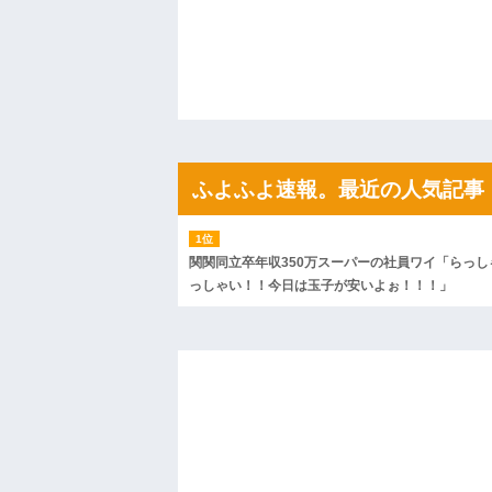
がコレワイが悪いんか？？？？？？？？
妹と差をつけて育てられた。妹「家も土
は放棄して」母「うんうん」私「わかった」
や...
ハードオフに売っていた4万4000円のフ
「こんな高いの？ｗｗ」「逆に超安い」
私「ちょっと、人の家の金庫触らないで
たから、開けてみようとしただけ☆』義兄
果・・・
私「初めて飲む味だけどなんのお茶？」
ふよふよ速報。最近の人気記事
【GIF】JSのカンチョーワロタ
後続車にクラクションを鳴らされ彼氏が
んだ！降りてこいよ！」と怒鳴りだし...
【衝撃】報酬100万円超の治験募集がこち
関関同立卒年収350万スーパーの社員ワイ「らっし
【ネット騒然】惨殺されたタワマン頂き
っしゃい！！今日は玉子が安いよぉ！！！」
ｗｗｗｗｗｗｗｗｗｗ
【愕然】白のクラウン俺氏、高速道路左
wwwwwwwwwwww
百年の恋12-899 食べた量を張り合って
【悲報】佐藤輝明・・・２軍でも盛大に
れ