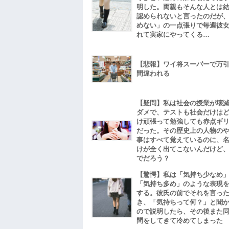
明した。両親もそんな人とは
認められないと言ったのだが
めない」の一点張りで毎週彼
れて実家にやってくる…
【悲報】ワイ将スーパーで万
間違われる
【疑問】私は社会の授業が壊
ダメで、テストも社会だけは
け頑張って勉強しても赤点ギ
だった。その歴史上の人物の
事はすべて覚えているのに、
けが全く出てこないんだけど
でだろう？
【驚愕】私は「気持ち少なめ
「気持ち多め」のような表現
する。彼氏の前でそれを言っ
き、「気持ちって何？」と聞
ので説明したら、その後また
問をしてきて冷めてしまった