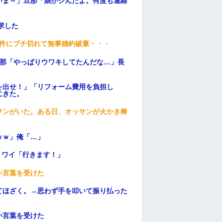
いま～」旦那「娘がシんだよ。何度も連絡
求した
条件にブチ切れて無事婚約破棄・・・
旦那「やっぱりウワキしてたんだな…」長
を出せ！」「リフォーム費用を負担し
にきた。
サンがいた。ある日、オッサンが火かき棒
ｗｗ」俺「…」
」ワイ「行きます！」
い言葉を受けた
てほざく。→思わず手を叩いて振り払った
い言葉を受けた