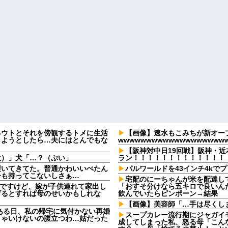
るウトとそれを傍観するトメに生活
【画像】速水もこみちが新オープ
しようとしたら…夫にはとんでもな
wwwwwwwwwwwwwwwwwww
【阪神対中日19回戦】阪神・
犬）」犬「…？（ぷい」
ラン！！！！！！！！！！！！！
履いてきてた。普通かわいいぺたん
パルワールドを43インチ4kで
子も持ってこないしさぁ…
宅配のにーちゃんが米を配達し
なんですけど、嫁が子供連れて家出し
「おすそ分けなら五キロで良いんだ
げるとすれば母のせいかもしれな
飲んでいたらピンポーン→結果
【画像】美容師「…手は尽くしま
ある日、私の帰宅に気付かない再婚
スープカレー流行期にジャガイ
きゃいけないの腹立つわ…姑だった
成してしまった私、怒る母「こん