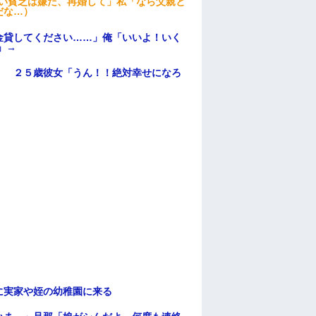
ない貧乏は嫌だ、再婚して」私「なら父親と
だな…）
金貸してください……」俺「いいよ！いく
」→
」 ２５歳彼女「うん！！絶対幸せになろ
に実家や姪の幼稚園に来る