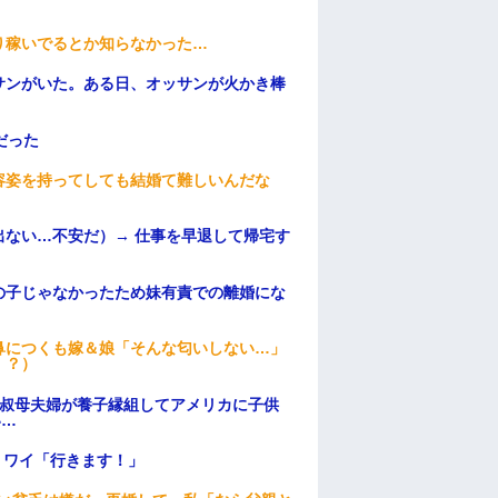
）
り稼いでるとか知らなかった…
サンがいた。ある日、オッサンが火かき棒
だった
容姿を持ってしても結婚て難しいんだな
ない…不安だ）→ 仕事を早退して帰宅す
の子じゃなかったため妹有責での離婚にな
鼻につくも嫁＆娘「そんな匂いしない…」
！？）
→叔母夫婦が養子縁組してアメリカに子供
い…
」ワイ「行きます！」