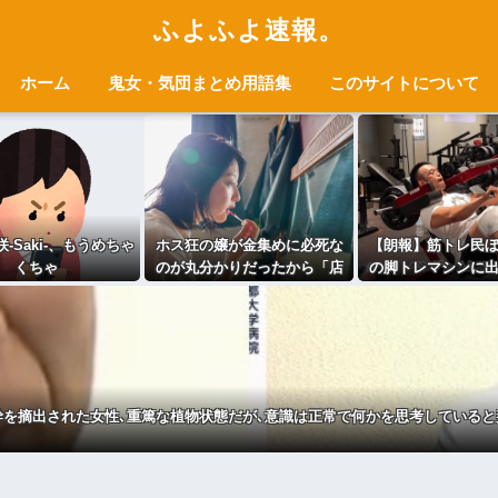
ふよふよ速報。
ホーム
鬼女・気団まとめ用語集
このサイトについて
-Saki-、もうめちゃ
ホス狂の嬢が金集めに必死な
【朗報】筋トレ民
くちゃ
のが丸分かりだったから「店
の脚トレマシンに
外で直に払ったら嬉しい？」
ｗｗｗｗ
って聞いた結果⇒ｗｗ
幹を摘出された女性､重篤な植物状態だが､意識は正常で何かを思考していると