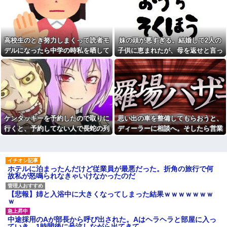
「ごめーんちょびっツ散らかっ
でに辞めたい。どういったら角
てるけど上がって～！」←お前
が立たないでしょ
らだったらコレ別れる
【困惑】子供もいるのに未来
か？？？？？
のない恋愛に悩む男たち…ど真
【衝撃】「史上最大のデマ、
ん中狂想曲ｗｗｗｗ
高校生のとき努力しまくって読者モ
妹の頭が悪すぎる。結婚して2人の
流言飛語」と聞いて思いつくの
【朗報】幻想水滸伝のソシャ
デルになったら中学の時私を晒して
子供に恵まれたが、母を返せと言っ
は？→大体一致する件w w w w
ゲ、普通に面白いｗｗｗｗｗ
w w w
振ったマサトシくんに「俺のために
てきた
トメは我が子が初孫。トメ
【画像】速水もこみちが新オ
キレイになったから付き合ってあげ
「何かあったら遠慮せず言って
ープンしたカフェ、サンドイッ
ね、頼ってくれると嬉しい」と
ることにした」と待ち伏せされ
チ1つ3000円←コレは妥当だと思
孫目当てで言ってくるとこがイ
う？？？？？？
ラッ
【画像】美容師「…手は尽く
職場の60代女パートが若手か
しました」陰キャ女子「…
らうるせえクソ婆と言われたと
ｯ！！」→結果をご覧くださいw
ケンタッキーを予約したので取りに
思い出の車を整備してもらおうと、
相談があって、20代男の部下を
w w w w w w w
注意した
行くと、予約してない人で長蛇の列
ディーラーに相談へ。そしたら営業
悪ガキ４匹連れた父親。彼ら
私「夫がギャンブル依存症で
に。ママ友「そのチキン譲ってくれ
マンに開ロ一言...
の銭湯の使い方のマナーが悪
す。でも離婚したくない」一同
い。代わりに俺が片付けてると
ない？」私「え？」→結果…
「きっぱり辞めさせるべき」→
893さんも手伝ってくれた。する
私「回数を減らすって言ってく
と父親は自尊心をくすぐられて...
れました！」一同「だめだこり
ホテルに泊まったんだけど従業員が最悪だった。折角の旅行で何
私「50万円使ったって本
ゃ」
故私が怒鳴られなきゃいけなかったのだ
当？」監査ママ「来月には絶対
イベントコンパニオンの仕事
返すから…」→約束を信じて待
った結果、警察に通報すること
小学生の頃からずっと仲良い
【悲報】姉と入浴中に大きくなってしまった結果ｗｗｗｗｗｗｗ
になり…
友達がいる。私はその友達の家
ｗ
族構成についても全部知ってる
旦那のとこのパート事務員(美
つもりだった
人)に呼び止められた。すると
中途採用のAが部長から呼び出された。Aはヘラヘラと部屋に入っ
「あんな物(昼食)を旦那さんに食
【後編】元旦那が突然、自分
ていき、1時間後に号泣しながら出てきて…