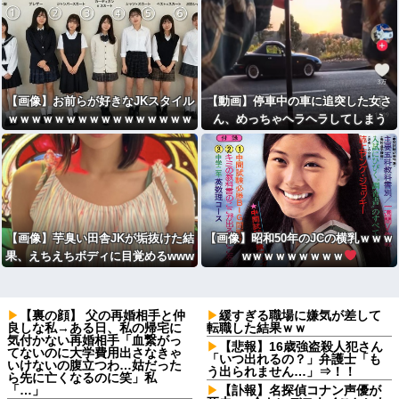
【画像】お前らが好きなJKスタイル
【動画】停車中の車に追突した女さ
ｗｗｗｗｗｗｗｗｗｗｗｗｗｗｗｗ
ん、めっちゃヘラヘラしてしまう
ｗｗｗｗｗｗｗｗ
【画像】芋臭い田舎JKが垢抜けた結
【画像】昭和50年のJCの横乳ｗｗｗ
果、えちえちボディに目覚めるwww
wｗｗｗｗｗｗｗｗ
www
【裏の顔】 父の再婚相手と仲
緩すぎる職場に嫌気が差して
良しな私→ある日、私の帰宅に
転職した結果ｗｗ
気付かない再婚相手「血繋がっ
【悲報】16歳強盗殺人犯さん
てないのに大学費用出さなきゃ
「いつ出れるの？」弁護士「も
いけないの腹立つわ…姑だった
う出られません…」⇒！！
ら先に亡くなるのに笑」私
「…」
【訃報】名探偵コナン声優が