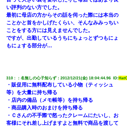
い評判のない方でした。
最初に母店の方からその話を伺った際には本当の
ことかと首をかしげたくらい、そんなみみっちい
ことをする方には見えませんでした。
ですが、出勤しているうちにちょっとずつもにょ
もにょする部分が…
310
：
名無しの心子知らず
：
2012/12/21(金) 18:04:44.96 
 ID:
Hat
・販促用に無料配布している小物（ティッシュ
等）を大量に持ち帰る
・店内の備品（メモ帳等）を持ち帰る
・商品購入時のおまけを持ち帰る
・Ｃさんの不手際で怒ったクレームにたいし、お
客様にそれ差し上げますよと無料で商品を渡して