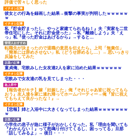
評価で苦々しく思った
彼女との行為を録画した結果→衝撃の事実が判明したｗｗｗｗｗ
ｗ
私『貯金貯まったし、やっと家建てられるね！』夫「実家を二世
帯住宅にした。それに貯金使った」→私『離婚しよう』夫「え
っ」私『使った貯金はあげるから』→すると…
転職先が決まったので退職の意思を伝えたら。上司「無責任」
「簡単には辞めさせない」私（どうせ辞めるし…）→ 思いっきり
反論をしてみた
童貞俺、宅飲みした女友達2人を家に泊めた結果ｗｗｗｗｗｗ
宅飲みで女友達の乳を見てしまった・・・
【報告者がキチ】嫁「妊娠した」俺『それじゃあ皆に祝ってもら
おう』友人達を家に連れ帰ってホームパーティー→俺『皆に祝え
てもらえて良かったな！』→
【悲報】姉と入浴中に大きくなってしまった結果ｗｗｗｗｗｗｗ
ｗ
小学生の息子が急に様子がおかしくなった。私「理由を聞いても
『わかんない！』って怒鳴り付けてくるし、困っってる」旦那
「話してみるよ」→ 後日・・・