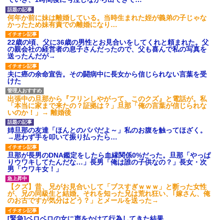
べさせるなんて信じられな
の現妻とのメールを転送...その内
い！」と言い出し...
容がキモすぎた件
何年か前に妹は離婚している。当時生まれた姪が義弟の子じゃな
地獄だ。うちは長男長女次男
彼氏の家に遊びに行ったら彼
かったため妹有責での離婚になり…
三人兄弟で古くから続く家業で
母が大皿から唐揚げを素手でつ
後継は欲しいという家族
まんでひとくちかじり、残りを
22歳の頃、父に36歳の男性とお見合いをしてくれと頼まれた。父
大皿へ戻した。私目が点。あり
今のママ本当若いよね。小学
の親会社の経営者の息子さんだったので、父も喜んで私の写真を
えないと彼氏に言ったら彼氏激
生ママで政治家系のショートの
送ったんだが→
おこ
人全然いない
主な税金の成り立ちを調べて
保育園の運動会の日。先輩
夫に癌の余命宣告。その闘病中に長女から信じられない言葉を受
みたよ
「サイフがなくなった！犯人は
けた
私子だ！」園長「警察沙汰は勘
弁して～」→誰も味方がいない
と思ったその時…
出張中の旦那から『フリンしやがって、このクズ』と電話が。私
「本当に家まで来たの？証拠は？」旦那「俺の言葉が信じられな
先生「修学旅行のアンケート
いのか！」→ 離婚後
結果、あの国が一番人気でし
た」生徒「ウソだ！沖縄や北海
道が人気だった！」→トンデモ
姉旦那の友達「ほんとのパパだよ～」私のお腹を触ってほざく。
ナイことに・・・
→思わず手を叩いて振り払ったら…
ハードオフに売っていた4万
4000円のフィギュアがヤバすぎ
旦那が長男のDNA鑑定をしたら血縁関係0%だった。旦那「やっぱ
るｗｗｗｗｗｗ「こんな高い
りウワキしてたんだな…」長男「俺は誰の子供なの？」長女・次
の？ｗｗ」「逆に超安い」
男「ウワキ女！」
私「ちょっと、人の家の金庫
触らないでよ！」キチママ『そ
【クズ】昔、兄がお見合いして「ブスすぎｗｗｗ」と断った女性
こに金庫があったから、開けて
が、兄の同級生と結婚。それを知った兄は荒れ狂い、｢嫁さん、俺
みようとしただけ☆』義兄「泥
のお古ですが気分はどう？」とメールを送った→
は出てけ！二度と来るな！」結
果・・・
[緊急]ベロベロの女に声をかけて行為してきた結果