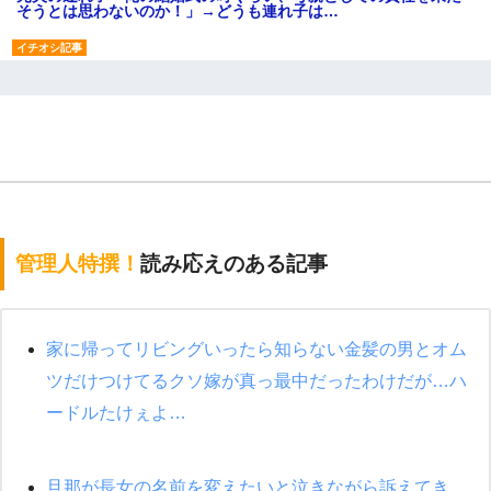
そうとは思わないのか！」→どうも連れ子は…
全く親しくないママ友Aから突然「飲み会しよう」と誘われたがお
断りした。後日Aの企みを知ってゾッとするやら腹立つやら！
彼女(37)の情欲がえげつない件ｗｗｗｗｗｗｗ
高1のとき男に襲われ、不妊の叔母に頼まれて出産。→叔母夫婦が
養子縁組してアメリカに子供を連れ帰った。→9・11で叔母夫婦が
亡くなってしまい…
管理人特撰！
読み応えのある記事
夫に癌の余命宣告。その闘病中に長女から信じられない言葉を受
けた
家に帰ってリビングいったら知らない金髪の男とオム
旦那の元カノをSNSで探して写真を保存して顔面評価スレで写真
を晒してた。ほとんどがブスという評価の中で二人ほど意外に好
ツだけつけてるクソ嫁が真っ最中だったわけだが…ハ
評価で苦々しく思った
ードルたけぇよ…
父が他界→父のフリン相手『どうか相続を放棄して下さい、昔の
ことは謝ります。ごめんなさい…』私「お子さんはフリン略奪婚
って知ってるの？」相手『 』結果→
旦那が長女の名前を変えたいと泣きながら訴えてき