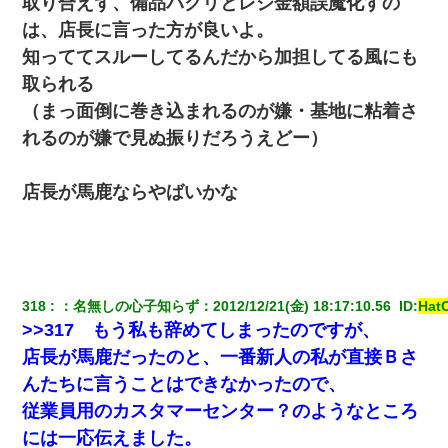
取り合えず、備品パクリとレジ金額誤魔化すの
は、店長に言った方が良いよ。
知っててスルーしてるんだから加担してる風にも
取られる
（まっ面倒に巻き込まれるのが嫌・基地に粘着さ
れるのが嫌で見ぬ振りだろうえどー）
店長が馬鹿ならやばいかな
318
：
名無しの心子知らず
：
2012/12/21(金) 18:17:10.56 
 ID:
Hat
>>317 もう私も辞めてしまったのですが、
店長が馬鹿だったのと、一番新人の私が直接Ｂさ
んたちに言うことはできなかったので、
従業員用のカスタマーセンター？のようなところ
には一応伝えました。