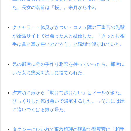
た。長女の名前は「桜」。来月から小2。
【衝撃】嫁父の会社に勤続１０年、手取り１４万 → 俺「２２万も
らえる会社から誘われた。転職したい」義父「クビ！（激怒」嫁
「離婚！（激怒」
クチャラー・体臭がきつい・コミュ障の三重苦の先輩
が婚活サイトで出会った人と結婚した。「きっとお相
彼氏の家に泊まる事になり、ゲームで盛り上がってさぁ寝よう！
と電気を消すとミシッって音が…彼「ちょっと待ってて」→勢い
手は鼻と耳が悪いのだろう」と職場で囁かれていた。
よくドアを開けるとなんと…
新築の家で。クラクラするくらいの「白粉の匂い」が鼻につくも
嫁＆娘「そんな匂いしない…」ある日、友人奥「素敵なアンティ
兄の部屋に母の手作り惣菜を持っていったら、部屋に
ークですね！」俺（！？）
いた女に惣菜を流しに捨てられた。
３２歳俺「ずっと好きでした！！付き合って下さい！」 ２５歳
彼女「うん！！絶対幸せになろうね！！！！」 → ７年後ｗｗ
ｗｗｗ
夕方頃に嫁から「助けて歩けない」とメールがきた。
びっくりした俺は急いで帰宅するした。→そこには床
【ワロタ】姉から「肉食系14才、乳丸出し、毛はうっすら生えか
に這いつくばる嫁が居た。
け」というタイトルで画像が送られてきた
裁判官「お互いに最後に言いたいことはありますか」バカ夫
タクシーにひかれて事故処理の聴取で警察官に「相手
「…」A「夫を一発殴らせてほしい」裁判官「どうぞ」