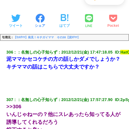
LINE
ツイート
シェア
はてブ
Pocket
引用元：
【ｾｺｷﾁﾏﾏ】発見！キチガイママ その38【泥ｷﾁﾏﾏ】
306
：
名無しの心子知らず
：
2012/12/21(金) 17:47:18.05 
 ID:
Hat
泥ママかセコケチの方の話しかダメでしょうか？
キチママの話はこちらで大丈夫ですか？
307
：
名無しの心子知らず
：
2012/12/21(金) 17:57:27.90 
 ID:
2pS
>>306
いんじゃねーの？他にスレあったら知ってる人が
誘導してくれるだろう