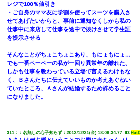
レジで100％値引き
・ご自身のママ友に学割を使ってスーツを購入さ
せてあげたいからと、事前に通知なくしかも私の
仕事中に来店して仕事を途中で抜けさせて学生証
を提示させる
そんなことがちょこちょこあり、もにょもにょ…
でも一番ペーペーの私が一回り異常年の離れた、
しかも仕事を教わっている立場で言えるわけもな
く、Ｂさんたちに伝えていいものか考えあぐねい
ていたところ、Ａさんが結婚するため辞めること
になりました。
311
：
名無しの心子知らず
：
2012/12/21(金) 18:06:34.77 
 ID:
Hat
Ａさんはデキ婚ということでお腹に赤ちゃん（し