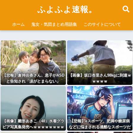
ふよふよ速報。
ホーム
鬼女・気団まとめ用語集
このサイトについて
【悲報】倉持由香さん、息子がASD
【画像】坂口杏里さん98kgに到達ｗ
と告知され「涙がとまらない」
ｗｗｗｗ
【画像】雛形あきこ（48）水着グラ
【悲報】eスポーツ、肥満や糖尿病
ビア写真集発売へｗｗｗｗｗｗｗｗ
などに悩まされる過酷なスポーツだ
ｗｗｗ
った