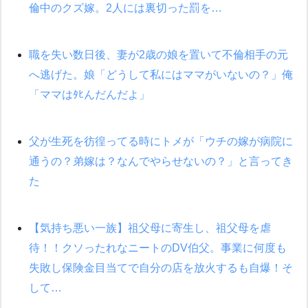
倫中のクズ嫁。2人には裏切った罰を…
私『貯金貯まったし、やっと家建てられるね！』夫「実家を二世
帯住宅にした。それに貯金使った」→私『離婚しよう』夫「え
っ」私『使った貯金はあげるから』→すると…
職を失い数日後、妻が2歳の娘を置いて不倫相手の元
へ逃げた。娘「どうして私にはママがいないの？」俺
【修羅場】彼女親「カスな家柄のヤツなんかと家族になるのはご
めんだ」俺「じゃあ別れます…」→ 彼女「なんで言い返してくれ
「ママはﾀﾋんだんだよ」
なかったの？（泣」
旦那の元嫁「離婚したとはいえ、私が本来の妻。許可なく結婚す
るなんてどういう神経してるの？離婚届を記入して持って来い」
父が生死を彷徨ってる時にトメが「ウチの嫁が病院に
→笑いが止まらなくなり・・・
通うの？弟嫁は？なんでやらせないの？」と言ってき
た
居酒屋にて。兄の紹介者「お酒飲みなって」私「未成年なので無
理です！」酷すぎるワードの連発で、耐えきれず店員に5千円を渡
し「お勘定です。逃がして下さい」その後、録音内容を父に聞か
せたら...
【気持ち悪い一族】祖父母に寄生し、祖父母を虐
待！！クソったれなニートのDV伯父。事業に何度も
嘘をついてフリン旅行へ出かけた嫁→翌日、嫁「ただいま～」旦
那「娘がシんだよ。何度も連絡したのに…」嫁「えっ」→なん
失敗し保険金目当てで自分の店を放火するも自爆！そ
と・・・
して…
何年か前に妹は離婚している。当時生まれた姪が義弟の子じゃな