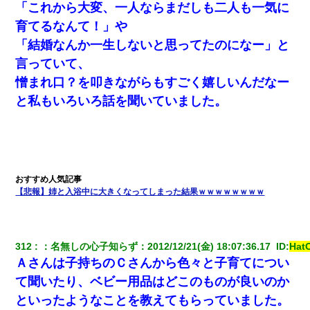
「これから大変、一人ならまだしも二人も一気に
育てるなんて！」や
「結婚なんか一生しないと思ってたのになー」と
言っていて、
憎まれ口？を叩きながらもすごく嬉しいんだなー
と私もいろいろ話を聞いていました。
【悲報】姉と入浴中に大きくなってしまった結果ｗｗｗｗｗｗｗｗ
312
：
名無しの心子知らず
：
2012/12/21(金) 18:07:36.17 
 ID:
Hat
Ａさんは子持ちのＣさんから色々と子育てについ
て聞いたり、ベビー用品はどこのものが良いのか
といったようなことを教えてもらっていました。