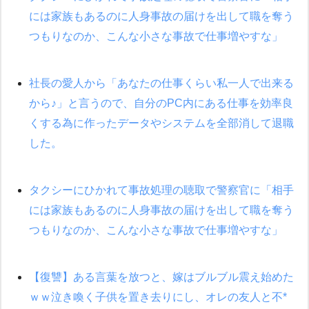
には家族もあるのに人身事故の届けを出して職を奪う
嫁が涙声で『会いたいね』とか言っているのが聞こえた。俺「こ
つもりなのか、こんな小さな事故で仕事増やすな」
んな時間に誰と電話してんの？」嫁「ごめんなさい…！（大号
泣」俺（キターー）→
社長の愛人から「あなたの仕事くらい私一人で出来る
小学生の息子が急に様子がおかしくなった。私「理由を聞いても
『わかんない！』って怒鳴り付けてくるし、困っってる」旦那
から♪」と言うので、自分のPC内にある仕事を効率良
「話してみるよ」→ 後日・・・
くする為に作ったデータやシステムを全部消して退職
した。
日航機墜落事故の「ここからは日本語で大丈夫ですよ〜」の絶望
感がヤバイ・・・
タクシーにひかれて事故処理の聴取で警察官に「相手
嫁に不倫されたから嫁と不倫相手に1000万の慰謝料請求した
には家族もあるのに人身事故の届けを出して職を奪う
隣の部屋の住民の母親、オートロックを突破してマンションに入
つもりなのか、こんな小さな事故で仕事増やすな」
り込んできたみたいで、ずっとドアの前で喚いてて滅茶苦茶うる
さかった。
【復讐】ある言葉を放つと、嫁はブルブル震え始めた
「パワハラを受けたから思い切って転職した」とSNSで呟いた
ら、速攻でパワハラかました元上司がLINEを送ってきた。
ｗｗ泣き喚く子供を置き去りにし、オレの友人と不*