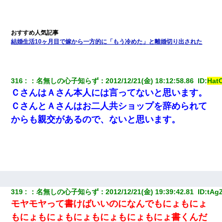
結婚生活10ヶ月目で嫁から一方的に「もう冷めた」と離婚切り出された
316
：
名無しの心子知らず
：
2012/12/21(金) 18:12:58.86 
 ID:
Hat
ＣさんはＡさん本人には言ってないと思います。
ＣさんとＡさんはお二人共ショップを辞められて
からも親交があるので、ないと思います。
319
：
名無しの心子知らず
：
2012/12/21(金) 19:39:42.81 
 ID:
tAg
モヤモヤって書けばいいのになんでもにょもにょ
もにょもにょもにょもにょもにょもにょ書くんだ