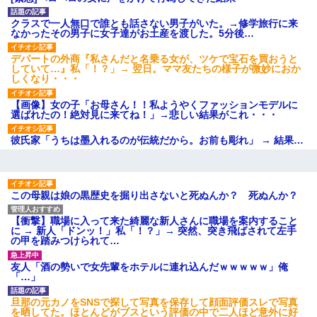
私「初めて飲む味だけどなん
のお茶？」彼「ちっ！」私「」
クラスで一人無口で誰とも話さない男子がいた。→修学旅行に来
【GIF】JSのカンチョーワロ
なかったその男子に女子達がお土産を渡した。5分後…
タ
後続車にクラクションを鳴ら
デパートの外商『私さんだと名乗る女が、ツケで宝石を買おうと
され彼氏が逆切れ。「何クラク
していて…』私「！？」→ 翌日。ママ友たちの様子が微妙におか
ション鳴らしてんだ！降りてこ
しくなり・・・
いよ！」と怒鳴りだし...
【衝撃】報酬100万円超の治験
【画像】女の子「お母さん！！私ようやくファッションモデルに
募集がこちらｗｗｗｗｗ(※画像
選ばれたの！絶対見に来てね！」→悲しい結果がこれ・・・
あり)
【ネット騒然】惨殺されたタ
彼氏家「うちは墨入れるのが伝統だから。お前も彫れ」 → 結果…
ワマン頂き女子のこの動画、す
げえええええｗｗｗｗｗｗｗｗ
ｗｗｗ
【愕然】白のクラウン俺氏、
高速道路左車線を制限速度で走
この母親は娘の黒歴史を掘り出さないと死ぬんか？ 死ぬんか？
った結果wwwwwwwwwwww
百年の恋12-899 食べた量を
張り合ってくる
【衝撃】職場に入って来た綺麗な新人さんに職場を案内すること
に → 新人「ドンッ！」私「！？」→ 突然、突き飛ばされて左手
【悲報】佐藤輝明・・・２軍
の甲を踏みつけられて…
でも盛大にやらかす←あまり悲
しませないでくれ
友人「酒の勢いで女先輩をホテルに連れ込んだｗｗｗｗｗ」俺
「…」
旦那の元カノをSNSで探して写真を保存して顔面評価スレで写真
を晒してた。ほとんどがブスという評価の中で二人ほど意外に好