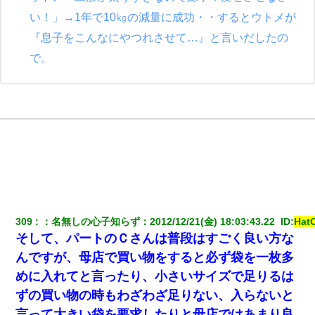
い！」→1年で10㎏の減量に成功・・するとウトメが
『息子をこんなにやつれさせて…』と言いだしたの
で。
309
：
名無しの心子知らず
：
2012/12/21(金) 18:03:43.22 
 ID:
Hat
そして、パートのＣさんは普段はすごく良い方な
んですが、母店で買い物をすると必ず袋を一枚多
めに入れてと言ったり、小さいサイズで足りるは
ずの買い物の時もわざわざ足りない、入らないと
言って大きい袋を要求したりと母店ではあまり良