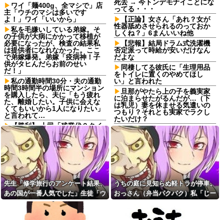
死去 → 今トンデモナイことにな
ワイ「麺400g、全マシで」店
ってる・・・
主「ウチのマシは多いです
よ！」ワイ「いいから」
【正論】女さん「あれ？女が
性器舐めさせられるのっておか
私を毛嫌いしている弟嫁。そ
しくね？」6まんいいね他
の子供が大病にかかって移植が
必要になったが、検査の結果私
【悲報】結局ドラム式洗濯機
は提供者になれなかった。ここ
否定派って時給が安いだけなん
で弟嫁爆発。弟嫁「疫病神！子
だよな
供がタヒんだらお前のせい
同棲してる彼氏に「生理用品
だ！」
をトイレに置くのやめてほし
私の通勤時間30分・夫の通勤
い」と言われた
時間3時間半の場所にマンション
旦那がやたら上の子を義実家
を購入したら、夫に「もう疲れ
に泊まらせたがるんだが…（下
た、離婚したい。子供に会えな
は乳児）妻を休ませる気遣いの
くてもいいから1人になりたい」
つもり？それとも実家でラクし
と言われて…
たいだけ？
【勝利】 上司「残業代？タイ
【衝撃】『スパイダーマン：
ムカードないけど時計みてるか
ブランニュー・デイ』興行収入
ら大丈夫」私「(怪しい…)」私は
2622億円、2週目も好調
残業証拠を集め、匿名で社長に
『ある手紙』を書いた→効果は
嫁が俺の借金を返すために働
劇的で…とんでもない結果に…
きに出てるんだが、化粧して夜
出かけていく嫁を見ると腹が立
思い出の車を整備してもらお
ち暴言を吐いてしまう。嫁「離
うと、ディーラーに相談へ。そ
婚する」俺「出て行け」→離婚
先生「修学旅行のアンケート結果、
うちの庭に見知らぬ軽トラが停車。
したら営業マンに開ロ一言...
届出されてた…
あの国が一番人気でした」生徒「ウ
おっさん（弁当パクパク）私「じー
一人っ子母子家庭育ちワイ(26)
【相談】今の職場、仕事が暇
無職の母親が再婚するらしくて
ソだ！沖縄や北海道が人気だっ
っ」おっさん「やべっ！」→猛スピ
だったり働きたいのに長い休み
驚愕
があったり契約社員が私1人なこ
た！」→トンデモナイことに・・・
ードで出て行ったと思ったら…
【画像】付き合いたて彼女
ともあり、契約期間満了するま