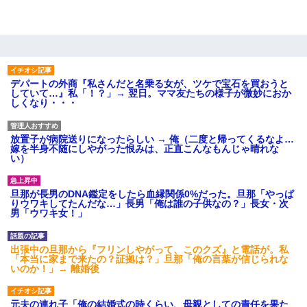
デパートの外商『私さんだと名乗る女が、ツケで宝石を買おうと
していて…』私「！？」→ 翌日。ママ友たちの様子が微妙におか
しくなり・・・
放置子が病院送りになったらしい → 俺（二度と帰ってくるなよ…
嫁を半身不随にしやがった恨みは、正直こんなもんじゃ晴れな
い）
旦那が長男のDNA鑑定をしたら血縁関係0%だった。旦那「やっぱ
りウワキしてたんだな…」長男「俺は誰の子供なの？」長女・次
男「ウワキ女！」
出張中の旦那から『フリンしやがって、このクズ』と電話が。私
「本当に家まで来たの？証拠は？」旦那「俺の言葉が信じられな
いのか！」→ 離婚後
元夫の連れ子「俺の結婚式の時くらい、母親としての責任を果た