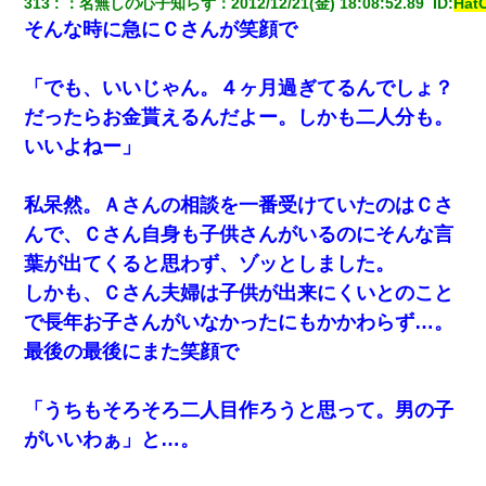
313
：
名無しの心子知らず
：
2012/12/21(金) 18:08:52.89 
 ID:
Hat
そんな時に急にＣさんが笑顔で
「でも、いいじゃん。４ヶ月過ぎてるんでしょ？
だったらお金貰えるんだよー。しかも二人分も。
いいよねー」
私呆然。Ａさんの相談を一番受けていたのはＣさ
んで、Ｃさん自身も子供さんがいるのにそんな言
葉が出てくると思わず、ゾッとしました。
しかも、Ｃさん夫婦は子供が出来にくいとのこと
で長年お子さんがいなかったにもかかわらず…。
最後の最後にまた笑顔で
「うちもそろそろ二人目作ろうと思って。男の子
がいいわぁ」と…。