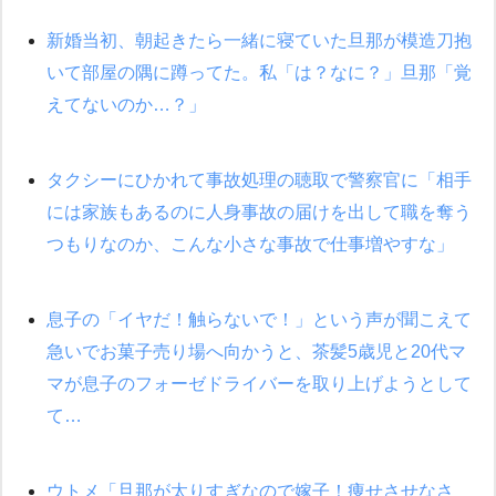
新婚当初、朝起きたら一緒に寝ていた旦那が模造刀抱
【驚愕】私「今まで育てた分のお金返してね(冗談)」息子「はい、
3000万円」→数年後。私「妹が病気になったから援助して欲し
いて部屋の隅に蹲ってた。私「は？なに？」旦那「覚
い」→
えてないのか…？」
同じマンションに住んでる女性が鍵をわかりやすいところに隠し
ている事に気づいた俺「忍びこんでみよう！」→ 結果
タクシーにひかれて事故処理の聴取で警察官に「相手
には家族もあるのに人身事故の届けを出して職を奪う
夫の友達がBBQを定期的に開催して夫婦で参加してたんだけど、
女性側のリーダーみたいな人に「BBQは友達とやりなよ！」と言
われて…
つもりなのか、こんな小さな事故で仕事増やすな」
彼氏家「うちは墨入れるのが伝統だから。お前も彫れ」 → 結果…
息子の「イヤだ！触らないで！」という声が聞こえて
急いでお菓子売り場へ向かうと、茶髪5歳児と20代マ
【クズ】昔、兄がお見合いして「ブスすぎｗｗｗ」と断った女性
が、兄の同級生と結婚。それを知った兄は荒れ狂い、｢嫁さん、俺
マが息子のフォーゼドライバーを取り上げようとして
のお古ですが気分はどう？」とメールを送った→
て…
ウトメ「旦那が太りすぎなので嫁子！痩せさせなさ