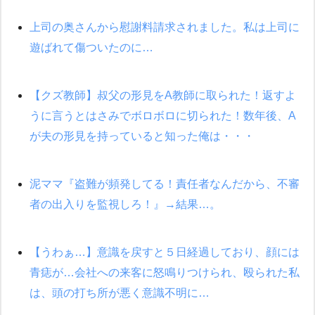
かったため妹有責での離婚になり…
上司の奥さんから慰謝料請求されました。私は上司に
今日夫の実家に泊ったんだけど、朝起きたら股間がなんかモッコ
遊ばれて傷ついたのに…
リしてた
【画像】女上司(30)「終電なくなったね…部屋くる？」ワイ「行
【クズ教師】叔父の形見をA教師に取られた！返すよ
きます！」
うに言うとはさみでボロボロに切られた！数年後、A
が夫の形見を持っていると知った俺は・・・
我が家のガレージに見知らぬ車。俺「もしもし、玄関にもシャッ
ターリモコンあるだろ？DOWNのボタン押してｗ」→ 待つこと１
時間弱・・・
泥ママ『盗難が頻発してる！責任者なんだから、不審
ケーキバイキングにいた単独の50くらいのオッサン、強烈だっ
者の出入りを監視しろ！』→結果…。
た。
新卒の女性社員に1年半ストーカーされていた。俺「マジで怖い」
【うわぁ…】意識を戻すと５日経過しており、顔には
上司「話をしてみる」→女性社員「実は10数年前に…」
青痣が…会社への来客に怒鳴りつけられ、殴られた私
彼にプロポーズされたんだけど、実は資産家だと知って婚約破棄
は、頭の打ち所が悪く意識不明に…
した。B子「A男くんと別れたって本当？私が付き合ってもい
い？」