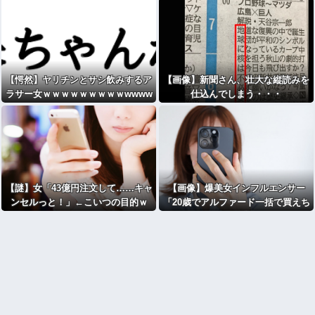
【愕然】ヤリチンとサシ飲みするア
【画像】新聞さん、壮大な縦読みを
ラサー女ｗｗｗｗｗｗｗｗｗwwww
仕込んでしまう・・・
【謎】女「43億円注文して……キャ
【画像】爆美女インフルエンサー
ンセルっと！」←こいつの目的ｗ
「20歳でアルファード一括で買えち
ゃう私って素敵」→