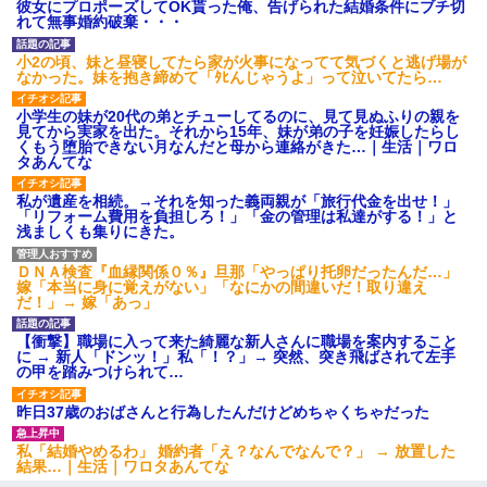
彼女にプロポーズしてOK貰った俺、告げられた結婚条件にブチ切
れて無事婚約破棄・・・
小2の頃、妹と昼寝してたら家が火事になってて気づくと逃げ場が
なかった。妹を抱き締めて「ﾀﾋんじゃうよ」って泣いてたら…
小学生の妹が20代の弟とチューしてるのに、見て見ぬふりの親を
見てから実家を出た。それから15年、妹が弟の子を妊娠したらし
くもう堕胎できない月なんだと母から連絡がきた…｜生活｜ワロ
タあんてな
私が遺産を相続。→それを知った義両親が「旅行代金を出せ！」
「リフォーム費用を負担しろ！」「金の管理は私達がする！」と
浅ましくも集りにきた。
ＤＮＡ検査『血縁関係０％』旦那「やっぱり托卵だったんだ…」
嫁「本当に身に覚えがない」「なにかの間違いだ！取り違え
だ！」→ 嫁「あっ」
【衝撃】職場に入って来た綺麗な新人さんに職場を案内すること
に → 新人「ドンッ！」私「！？」→ 突然、突き飛ばされて左手
の甲を踏みつけられて…
昨日37歳のおばさんと行為したんだけどめちゃくちゃだった
私「結婚やめるわ」 婚約者「え？なんでなんで？」 → 放置した
結果…｜生活｜ワロタあんてな