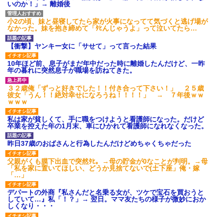
いのか！」→ 離婚後
小2の頃、妹と昼寝してたら家が火事になってて気づくと逃げ場が
なかった。妹を抱き締めて「ﾀﾋんじゃうよ」って泣いてたら…
【衝撃】ヤンキー女に「サせて」って言った結果
10年ほど前、息子がまだ年中だった時に離婚したんだけど、一昨
年の暮れに突然息子が職場を訪ねてきた。
３２歳俺「ずっと好きでした！！付き合って下さい！」 ２５歳
彼女「うん！！絶対幸せになろうね！！！！」 → ７年後ｗｗ
ｗｗｗ
私は家が貧しくて、手に職をつけようと看護師になった。だけど
卒業を控えた年の1月末、車にひかれて看護師になれなくなった。
昨日37歳のおばさんと行為したんだけどめちゃくちゃだった
父親がくも膜下出血で突然ﾀﾋ。→母の貯金が0なことが判明。→母
「私を家に置いてほしい、どうか見捨てないで(土下座」俺・嫁
「…」
デパートの外商『私さんだと名乗る女が、ツケで宝石を買おうと
していて…』私「！？」→ 翌日。ママ友たちの様子が微妙におか
しくなり・・・