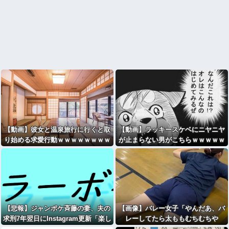
【動画】彼女と温泉旅行に行くと取
【動画】ラッキースケベにニヤニヤ
り始める求愛行動ｗｗｗｗｗｗｗｗ
が止まらない男がこちらｗｗｗｗｗ
ｗｗｗ
ｗｗｗｗｗｗｗｗｗｗｗｗｗ
【悲報】ジャンポケ斉藤の妻、夫の
【画像】バレー女子「やんだあ、バ
求刑7年翌日にInstagram更新「楽し
レーしてたら太ももむちむちや
すぎた」
ん…」