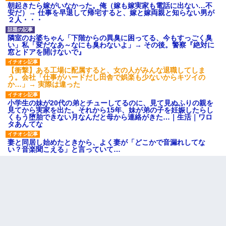
朝起きたら嫁がいなかった。俺（嫁も嫁実家も電話に出ない…不
安だ）→ 仕事を早退して帰宅すると、嫁と嫁両親と知らない男が
２人・・・
隣室のお婆ちゃん「下階からの異臭に困ってる、今もすっごく臭
い」私「変だなあ～なにも臭わないよ」→ その後。警察『絶対に
窓とドアを開けないで』
【衝撃】ある工場に配属すると、女の人がみんな退職してしま
う。会社「仕事がハードだし田舎で娯楽も少ないからキツイの
か…」→ 実際は違った
小学生の妹が20代の弟とチューしてるのに、見て見ぬふりの親を
見てから実家を出た。それから15年、妹が弟の子を妊娠したらし
くもう堕胎できない月なんだと母から連絡がきた…｜生活｜ワロ
タあんてな
妻と同居し始めたときから、よく妻が「どこかで音漏れしてな
い？音楽聞こえる」と言っていて…