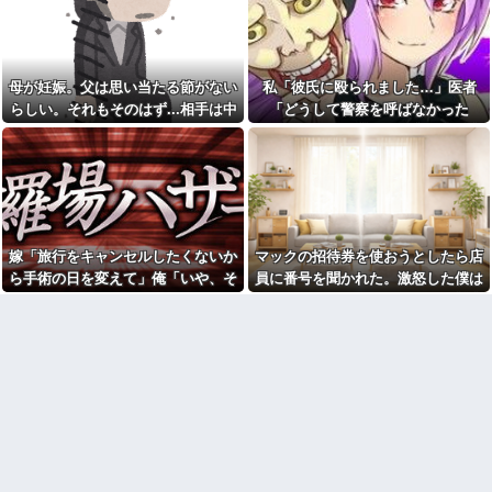
【呆然】5年不倫がバレた旦那
羅場になり…
【画像】俺たちの姫本田望
が泣きながら告白、その理由が
結、久しぶりに画像を投稿した
こちらｗｗｗｗ
結果→やっぱりワイらの姫だっ
【画像】温泉の中でこれやる
たw w w w w w w w w w
奴ｗｗｗｗｗｗｗｗｗ
母が妊娠。父は思い当たる節がない
私「彼氏に殴られました…」医者
【仰天】X、メンエス嬢とラウ
軽く熱中症の手前かな？と思
ンジ嬢が熾烈な女の争いを繰り
らしい。それもそのはず...相手は中
「どうして警察を呼ばなかった
ったらすること
広げ対戦型になってしまうw w
1の...
の？」→医師の厳しい一言で考え方
w w w w w w
出された物を食べずに文句ば
っかりの子供にうんざり。もう
が変わり…
【動画】御当地アイドルだっ
毎日冷凍チャーハンとコーンフ
た頃の今田美桜、ガチのマジで
レークでいいかな？
可愛くてワイらをびびらせまく
ってしまうw w w w w w w w
【闇】『強度行動障害』の女
の子、自分をグーパンしまくる
もう先が長くないと20代で宣
告された友達A。「会いに来てほ
【悲報】X「アスペの検査した
嫁「旅行をキャンセルしたくないか
マックの招待券を使おうとしたら店
しい」と言うので彼女の好きな
結果wwwwwwwww」
もの沢山もっていったんだけ
ら手術の日を変えて」俺「いや、そ
員に番号を聞かれた。激怒した僕は
祖母が農具をしまっている倉
ど、なんとBが手渡した物は…
庫の鍵を、私が無くしたと思っ
れおかしくない？」→納得できず…
「どうしてくれんねん！！！無料券
俺「土日は鬼ごっこしよ
ていたら…
よこせや！！！！」と怒鳴って…
う！」息子「うん！」→足が遅
彼は私が何かしても、一度も
かった息子と本気で遊び続けた
「ありがとう」と言わない
10年後…
幼稚な義弟夫婦が大嫌い。低
オペレーター「中国人があな
学歴だしパラサイトだし夫婦揃
たのロ座を利用しています」私
って太ってるし。義母にベタベ
「そんなはずない！」
タ甘えて「ジュース飲みた～
→Amazonで買い物をした後、
い」何かあるとすぐ「親に言い
とんでもない事態に…
つけてやる！」
友人「冗談じゃん」彼女「や
【悲報】俺の行為人生があと5
めてよ…」→居酒屋での悪ノリ
年wwwwその理由がこれ