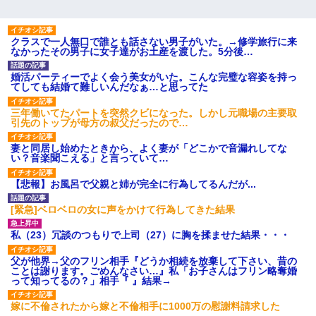
クラスで一人無口で誰とも話さない男子がいた。→修学旅行に来
なかったその男子に女子達がお土産を渡した。5分後…
婚活パーティーでよく会う美女がいた。こんな完璧な容姿を持っ
てしても結婚て難しいんだなぁ…と思ってた
三年働いてたパートを突然クビになった。しかし元職場の主要取
引先のトップが母方の叔父だったので…
妻と同居し始めたときから、よく妻が「どこかで音漏れしてな
い？音楽聞こえる」と言っていて…
【悲報】お風呂で父親と姉が完全に行為してるんだが...
[緊急]ベロベロの女に声をかけて行為してきた結果
私（23）冗談のつもりで上司（27）に胸を揉ませた結果・・・
父が他界→父のフリン相手『どうか相続を放棄して下さい、昔の
ことは謝ります。ごめんなさい…』私「お子さんはフリン略奪婚
って知ってるの？」相手『 』結果→
嫁に不倫されたから嫁と不倫相手に1000万の慰謝料請求した