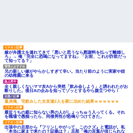
嫁が弁護士を連れてきて「悪いと思うなら慰謝料を払って離婚し
ろ」→ 俺「完全に恐喝になってますね」「お前、これが詐欺だっ
て知ってる？」
兄の新しい嫁がやらかしすぎて辛い。当たり前のように実家や姪
の幼稚園に来る
全く親しくないママ友Aから突然「飲み会しよう」と誘われたがお
断りした。後日Aの企みを知ってゾッとするやら腹立つやら！
童貞俺、宅飲みした女友達2人を家に泊めた結果ｗｗｗｗｗｗ
最近うちの庭に知らない男の人がしょっちゅう入ってくる。それ
を職場で愚痴ったら、同僚男性が怒鳴りつけてきた。
出張中の旦那から『フリンしやがって、このクズ』と電話が。私
「本当に家まで来たの？証拠は？」旦那「俺の言葉が信じられな