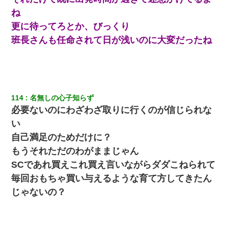
ね
男だけどリベンジポノレノの被害者になって未だに人生が立ち直
せない
更に待ってろとか、びっくり
班長さんも任命されて日が浅いのに大変だったね
【画像】女上司(30)「終電なくなったね…部屋くる？」ワイ「行
きます！」
我が家のガレージに見知らぬ車。俺「もしもし、玄関にもシャッ
ターリモコンあるだろ？DOWNのボタン押してｗ」→ 待つこと１
時間弱・・・
114
名無しの心子知らず
必要ないのにわざわざ取りに行くのが信じられな
【驚愕】私「今まで育てた分のお金返してね(冗談)」息子「はい、
い
3000万円」→数年後。私「妹が病気になったから援助して欲し
い」→
自己満足のためだけに？
もうそれただのわがままじゃん
【衝撃】女友達から行為中に告白されてOKした結果
SCであれ買えこれ買え言いながらダダこねられて
毎回おもちゃ買い与えるような育て方してきたん
私は家が貧しくて、手に職をつけようと看護師になった。だけど
じゃないの？
卒業を控えた年の1月末、車にひかれて看護師になれなくなった。
日航機墜落事故の「ここからは日本語で大丈夫ですよ〜」の絶望