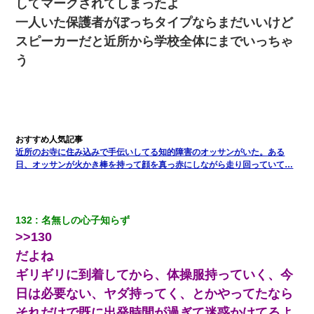
してマークされてしまったよ
一人いた保護者がぼっちタイプならまだいいけど
隣室のお婆ちゃん「下階からの異臭に困ってる、今もすっごく臭
スピーカーだと近所から学校全体にまでいっちゃ
い」私「変だなあ～なにも臭わないよ」→ その後。警察『絶対に
窓とドアを開けないで』
う
ワイアラサー主婦、昨晩久しぶりに夫と致した結果ｗｗｗｗｗ
結婚生活10ヶ月目で嫁から一方的に「もう冷めた」と離婚切り出
された
近所のお寺に住み込みで手伝いしてる知的障害のオッサンがいた。ある
日、オッサンが火かき棒を持って顔を真っ赤にしながら走り回っていて…
アパートのドアに『ハンザイ者！この人はさいあくの人です』と
張り紙が！大家「面倒はごめんだよ」私「はあ」→警察に行き、
見回りで犯人が捕まったが、それが…｜生活｜ヌルポあんてな
132
名無しの心子知らず
妻「ずっと好きだった人と一緒になりたいから、わかれてくださ
>>130
い」→離婚後、娘と実家で生活してると…
だよね
ギリギリに到着してから、体操服持っていく、今
【クズ】昔、兄がお見合いして「ブスすぎｗｗｗ」と断った女性
が、兄の同級生と結婚。それを知った兄は荒れ狂い、｢嫁さん、俺
日は必要ない、ヤダ持ってく、とかやってたなら
のお古ですが気分はどう？」とメールを送った→
それだけで既に出発時間が過ぎて迷惑かけてるよ