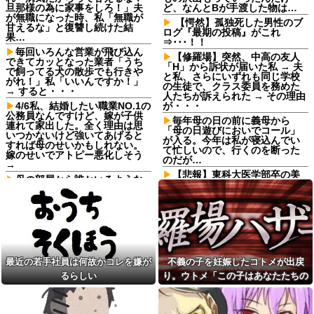
旦那様の為に家事をしろ！」夫
ど、なんとBが手渡した物は…
が無職になった時、私「無職が
【愕然】孤独死した男性のブ
甘えるな」と復讐し続けた結
ログ『最期の投稿』がこれ
果…
⇒･･･！！
毎回いろんな営業が飛び込ん
【修羅場】突然、中高の友人
できてカッとなった業者「うち
「H」から訴状が届いた私 → 夫
で飼ってる犬の散歩でも行きや
と私、さらにいずれも同じ学校
がれ！」私「いいんですか！」
の生徒で、クラス委員を務めた
→ すると・・・
人たちが訴えられた → その理由
4/6私、結婚したい職業NO.1の
が・・・
公務員なんですけど、嫁が子供
毎年母の日の前に義母から
連れて家出した。全く理由は思
「母の日遊びにおいでコール」
いつかないけど強いてあげると
が入る。今年は私が寝込んでい
すれば母のせいかもしれない。
て忙しいので、行くのを断った
嫁のせいでアトピー悪化しそう
のだが…
→
【悲報】東科大医学部卒の美
母の部屋から誰かいるような
人YouTuber、直美で炎上ｗｗｗ
音がする
ｗｗ他
夫「嫁がメシマズで困ってる
【J2第1節 藤枝×仙台】藤枝が
んだよ。毎日つれーわｗ」義両
J2・J3百年構想リーグ王者の仙
親「なに！食べに行く！」夫
台を撃破！槙野監督は恩師・森
「いや、そんな事しなくていい
山監督を相手に白星
からｗ」→ある日、私の作った
ご...
14年前に捨てられた元カノの
最近の若手社員は何故かコレを嫌が
不義の子を妊娠したコトメが出戻
「托卵」が発覚し間男扱いされ
美容院ってオッサンがいきな
た。妻の疑いの視線の中、昔捨
るらしい
り。ウトメ「この子はあなたたちの
り行っても大丈夫なん？
てずに残していた『〇〇』を持
子として育てて」旦那「ありがと
みい山作者、みいちゃんでチ
ち出した結果←修理屋のオッサ
ー牛なのではという疑惑が生ま
ンの技術力とノリが神すぎる
う」私「勝手に決めないで！」→修
れるｗｗｗｗｗｗｗ