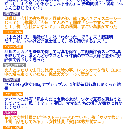
ション鳴らしてんだ！降りてこ
立つし、すぐ見つかるかもしれません』→ 数時間後・・警察『××
いよ！」と怒鳴りだし...
さんご存じですか？』
【衝撃】報酬100万円超の治験
募集がこちらｗｗｗｗｗ(※画像
日曜日、会社の窓を見ると同僚の姿。俺（あれ？ディズニーシー
あり)
じゃ？）→俺電話「今何してんの？」同僚「シーで並んでるこ
【ネット騒然】惨殺されたタ
と！」俺「会社にいない？」→次の瞬間、すごい鳥肌が立った
ワマン頂き女子のこの動画、す
げえええええｗｗｗｗｗｗｗｗ
【まぬけ】夫「離婚だ！」私「わかった。で？」夫「慰謝料
ｗｗｗ
だ！」私「いいけど弁護士通して。私も請求する」夫「」
【愕然】白のクラウン俺氏、
高速道路左車線を制限速度で走
旦那の元カノをSNSで探して写真を保存して顔面評価スレで写真
った結果wwwwwwwwwwww
を晒してた。ほとんどがブスという評価の中で二人ほど意外に好
百年の恋12-899 食べた量を
評価で苦々しく思った
張り合ってくる
【悲報】佐藤輝明・・・２軍
友人とふたりで山口に旅行した時の事。レンタカーを借りて山の
でも盛大にやらかす←あまり悲
中の道を走っていたら、突然ガガッ！って音がして…
しませないでくれ
ワイ144kg彼女98kgデブカップル、1年間毎日行為しまくった結
果
デパートの外商『私さんだと名乗る女が、ツケで宝石を買おうと
していて…』私「！？」→ 翌日。ママ友たちの様子が微妙におか
しくなり・・・
新卒の女性社員に1年半ストーカーされていた。俺「マジで怖い」
上司「話をしてみる」→女性社員「実は10数年前に…」