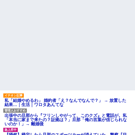
が原因で、なぜか俺まで責めら
れることになり…
病院の待合室で子供がドタバ
タ走ってギャーギャー騒いでて
44歳バツイチなんだが、仕事
も親はスマホポチポチか談笑で
が長続きしません。突然仕事に
放置
行くのが嫌になって...
主な税金の成り立ちを調べて
お腹の中にいる子供が男だと
みたよ
判明したら嫁がキレ出した。嫁
はどうしても女が欲しかったら
しく...
【悲報】 ヒコロヒー コンビニ
で割引おにぎりは〝絶対買わな
い〟理由で炎上ｗｗｗ
ハードオフに売っていた4万
4000円のフィギュアがヤバすぎ
るｗｗｗｗｗｗ「こんな高い
の？ｗｗ」「逆に超安い」
私「ちょっと、人の家の金庫
触らないでよ！」キチママ『そ
こに金庫があったから、開けて
みようとしただけ☆』義兄「泥
は出てけ！二度と来るな！」結
私「結婚やめるわ」 婚約者「え？なんでなんで？」 → 放置した
果・・・
結果…｜生活｜ワロタあんてな
私「初めて飲む味だけどなん
のお茶？」彼「ちっ！」私「」
出張中の旦那から『フリンしやがって、このクズ』と電話が。私
【GIF】JSのカンチョーワロ
「本当に家まで来たの？証拠は？」旦那「俺の言葉が信じられな
タ
いのか！」→ 離婚後
後続車にクラクションを鳴ら
され彼氏が逆切れ。「何クラク
【唖然】帰宅したら旦那のスポーツカーが消えていた。警察『目