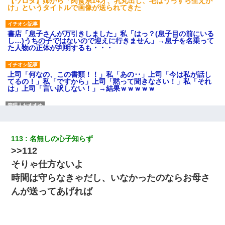
【ワロタ】姉から「肉食系14才、乳丸出し、毛はうっすら生えか
け」というタイトルで画像が送られてきた
書店「息子さんが万引きしました」私「はっ？(息子目の前にいる
し…)うちの子ではないので迎えに行きません」→息子を名乗って
た人物の正体が判明するも・・・
上司「何なの、この書類！！」私「あの‥」上司「今は私が話し
てるの！」私「ですから」上司「黙って聞きなさい！」私「それ
は」上司「言い訳しない！」→結果ｗｗｗｗｗ
小学生の息子が急に様子がおかしくなった。私「理由を聞いても
『わかんない！』って怒鳴り付けてくるし、困っってる」旦那
「話してみるよ」→ 後日・・・
113
名無しの心子知らず
>>112
【衝撃】嫁父の会社に勤続１０年、手取り１４万 → 俺「２２万も
らえる会社から誘われた。転職したい」義父「クビ！（激怒」嫁
そりゃ仕方ないよ
「離婚！（激怒」
時間は守らなきゃだし、いなかったのならお母さ
んが送ってあげれば
【悲報】姉と入浴中に大きくなってしまった結果ｗｗｗｗｗｗｗ
ｗ