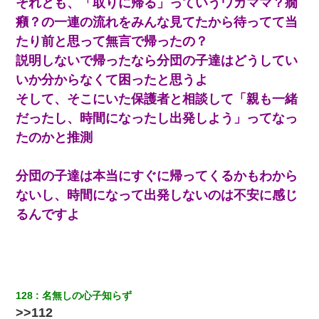
それとも、「取りに帰る」っていうワガママ？癇
癪？の一連の流れをみんな見てたから待ってて当
私が遺産を相続。→それを知った義両親が「旅行代金を出せ！」
たり前と思って無言で帰ったの？
「リフォーム費用を負担しろ！」「金の管理は私達がする！」と
浅ましくも集りにきた。
説明しないで帰ったなら分団の子達はどうしてい
いか分からなくて困ったと思うよ
旦那が長男のDNA鑑定をしたら血縁関係0%だった。旦那「やっぱ
そして、そこにいた保護者と相談して「親も一緒
りウワキしてたんだな…」長男「俺は誰の子供なの？」長女・次
男「ウワキ女！」
だったし、時間になったし出発しよう」ってなっ
たのかと推測
中途採用のAが部長から呼び出された。Aはヘラヘラと部屋に入っ
ていき、1時間後に号泣しながら出てきて…
分団の子達は本当にすぐに帰ってくるかもわから
今日夫の実家に泊ったんだけど、朝起きたら股間がなんかモッコ
ないし、時間になって出発しないのは不安に感じ
リしてた
るんですよ
わい(42)渋谷の夜のサービスで19の女の子にゴックンさせた結果
ｗｗｗｗｗｗｗｗ
医者「糖尿病で余命1年です」 ワイ「知らんわｗどうせ死ぬなら
128
名無しの心子知らず
食べる量増やすわｗ」→結果ｗｗｗｗｗ
>>112