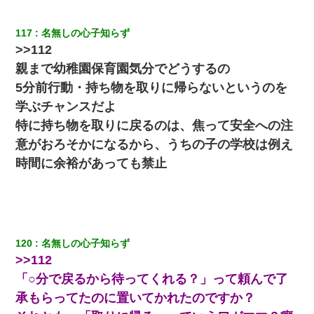
【衝撃】婚約者「兄と結婚はするけど嫁入りするわけじゃない。
お互い干渉はしないようにしましょう」→ その後に結納金の話を
したので、母が・・・
117
名無しの心子知らず
>>112
居酒屋にて。兄の紹介者「お酒飲みなって」私「未成年なので無
親まで幼稚園保育園気分でどうするの
理です！」酷すぎるワードの連発で、耐えきれず店員に5千円を渡
し「お勘定です。逃がして下さい」その後、録音内容を父に聞か
5分前行動・持ち物を取りに帰らないというのを
せたら...
学ぶチャンスだよ
特に持ち物を取りに戻るのは、焦って安全への注
妹が嘘つきな元カレと寄りを戻してしまったという話をしていた
ら、旦那の顔が曇って雰囲気が一転。そそくさと話を切り上げて
意がおろそかになるから、うちの子の学校は例え
いつもより早く寝付いてしまった…｜生活｜ワロタあんてな
時間に余裕があっても禁止
200万を貸したコウトから、追加で400万の申し込み、私「無理。
義弟より娘たちが大事」旦那「娘たちが成人したら別れよう」私
（は？）
とっさに女児を捕まえたら変質者扱いされた。母親「あっち行っ
120
名無しの心子知らず
てよ！気持ち悪い！（ｼｯｼｯ」→ 後日、俺を見つけた母親がすっ飛
>>112
んできて・・・
「○分で戻るから待ってくれる？」って頼んで了
承もらってたのに置いてかれたのですか？
ワイ144kg彼女98kgデブカップル、1年間毎日行為しまくった結
果