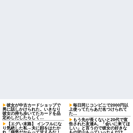
彼女が中古カードショップで
毎日同じコンビニで2000円以
男に話しかけられた。いきなり
上使ってたらあだ名つけられて
彼女の持ち歩いてたカードを品
た…
定めしだしたらしく…
もう先が長くないと20代で宣
【エグい末路】 インフルにな
告された友達A。「会いに来てほ
り気絶した私→夫に顔をはたか
しい」と言うので彼女の好きな
れ「病気だからって甘えるな！
もの沢山もっていったんだけ