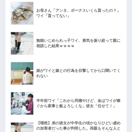
お母さん「アンタ、ボーナスいくら貰ったの？」
ワイ「貰ってない」
無能いじめられっ子ワイ、勇気を振り絞って親に
相談した結果ｗｗｗｗ
娘がワイと嫁との行為を目撃してから口聞いてく
れない
半年前ワイ「これから同棲やけど、金はワイが稼
ぐから家事と飯よろしくな」彼女「任せて！」
【唖然】弟の彼女が中学生の頃かなりひどい虐め
の加害者だった事が判明した。両親もそんな人と