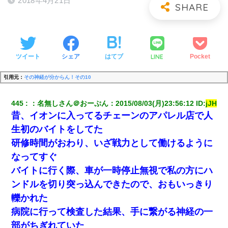
2018年4月21日
LINE
ツイート
シェア
はてブ
Pocket
引用元：
その神経が分からん！その10
445
：
名無しさん＠おーぷん
：
2015/08/03(月)23:56:12
 ID:
jJH
昔、イオンに入ってるチェーンのアパレル店で人
生初のバイトをしてた
研修時間がおわり、いざ戦力として働けるように
なってすぐ
バイトに行く際、車が一時停止無視で私の方にハ
ンドルを切り突っ込んできたので、おもいっきり
轢かれた
病院に行って検査した結果、手に繋がる神経の一
部がちぎれていた