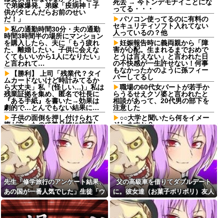
死去 → 今トンデモナイことにな
で弟嫁爆発。弟嫁「疫病神！子
ってる・・・
供がタヒんだらお前のせい
だ！」
パソコン使ってるのに有料の
セキュリティソフト入れてない
私の通勤時間30分・夫の通勤
人っているの？他
時間3時間半の場所にマンション
を購入したら、夫に「もう疲れ
妊娠報告時に義両親から「障
た、離婚したい。子供に会えな
害が心配。生まれるまでおめで
くてもいいから1人になりたい」
とうは言えない」と言われた日
と言われて…
の不快感が一生許せない！何事
もなかったかのように孫フィー
【勝利】 上司「残業代？タイ
バーしてるし
ムカードないけど時計みてるか
ら大丈夫」私「(怪しい…)」私は
職場の60代女パートが若手か
残業証拠を集め、匿名で社長に
らうるせえクソ婆と言われたと
『ある手紙』を書いた→効果は
相談があって、20代男の部下を
劇的で…とんでもない結果に…
注意した
子供の面倒を押し付けられて
○○大学と聞いたら何をイメー
腹が立ったので義兄嫁に抗議し
ジしますか？
たら、なぜか向こうも物凄く怒
氷色のすずか！！ 第30話
っている→全て私の旦那のせい
だった
私「今夜は刺身だけど食べに
来る？」彼氏「行く！」→新鮮
ショートスリーバー堀大輔さ
な物を食べさせたいので彼氏が
ん、とんでもない事になるｗｗ
来てから捌き始めたら「うう
ｗｗｗｗｗｗ
ぇ・・・グロ・・・それ本当に
【画像】付き合いたて彼女
食べるの？」
先生「修学旅行のアンケート結果、
父の高級車を借りてダブルデート
「ごめーんちょびっツ散らかっ
久しぶりに地元の同窓会に行
あの国が一番人気でした」生徒「ウ
に。彼女達（お菓子ボリボリ）友人
てるけど上がって～！」←お前
ったら、私を見た瞬間何人かが
らだったらコレ別れる
ソだ！沖縄や北海道が人気だっ
「人の車の中だぞ。やめろ」→する
固まった。「え、生きてた
か？？？？？
の？」
た！」→トンデモナイことに・・・
と…
【画像】35歳でおばあちゃん