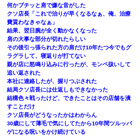
何かブチッと肩で嫌な音がした
クソ店長「これで治りが早くなるなぁ、俺、治療
費貰わなきゃなぁ」
結果、翌日腕が全く動かなくなった
肩の大事な部分が切れたらしい
その後引っ張られた方の肩だけ10年たつ今でもグ
ラグラして、寝返りが打てない
親が店に怒鳴り込みに行ったが、モンペ扱いして
追い返された
本社に連絡したが、握りつぶされた
結局クソ店長には仕返しもできなかった
結構色々戦ったけど、できたことはその店舗を潰
すことだけ
クソ店長がどうなったかはわからん
30歳にして薄毛で気にしてたから10年間ツルッパ
ゲになる呪いをかけ続けている