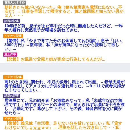
朝起きたら嫁がいなかった。俺（嫁も嫁実家も電話に出ない…不
安だ）→ 仕事を早退して帰宅すると、嫁と嫁両親と知らない男が
32歳ワイ、34歳の可愛い女と付き合うも現実を知ってしまい無事
２人・・・
死亡・・・
10年ほど前、息子がまだ年中だった時に離婚したんだけど、一昨
年の暮れに突然息子が職場を訪ねてきた。
【驚愕】5000円でＪＫと行為してきたが後悔しかない…
【驚愕】私「今まで育てた分のお金返してね(冗談)」息子「はい、
3000万円」→数年後。私「妹が病気になったから援助して欲し
今日夫の実家に泊ったんだけど、朝起きたら股間がなんかモッコ
い」→
リしてた
【悲報】お風呂で父親と姉が完全に行為してるんだが...
さっき嫁から、「愛しています」ってメールが届いた。俺も「愛
してます」って送ったら
高1のとき男に襲われ、不妊の叔母に頼まれて出産。→叔母夫婦が
私は家が貧しくて、手に職をつけようと看護師になった。だけど
養子縁組してアメリカに子供を連れ帰った。→9・11で叔母夫婦が
卒業を控えた年の1月末、車にひかれて看護師になれなくなった。
亡くなってしまい…
居酒屋にて。兄の紹介者「お酒飲みなって」私「未成年なので無
理です！」酷すぎるワードの連発で、耐えきれず店員に5千円を渡
アパートのドアに『ハンザイ者！この人はさいあくの人です』と
し「お勘定です。逃がして下さい」その後、録音内容を父に聞か
張り紙が！大家「面倒はごめんだよ」私「はあ」→警察に行き、
せたら...
見回りで犯人が捕まったが、それが…｜生活｜ヌルポあんてな
【復讐】義兄嫁「生活費、足りない分を貸してほしい」私「貸す
わけないでしょｗｗｗｗ」→ 理由を話したら泣き出して・・私
ホテルに泊まったんだけど従業員が最悪だった。折角の旅行で何