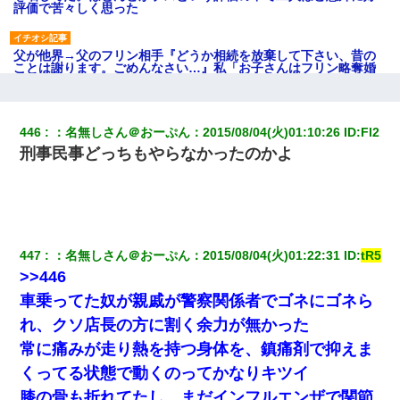
評価で苦々しく思った
父が他界→父のフリン相手『どうか相続を放棄して下さい、昔の
ことは謝ります。ごめんなさい…』私「お子さんはフリン略奪婚
って知ってるの？」相手『 』結果→
妻が亡くなったんだけど正直ガチで嬉しい
446
：
名無しさん＠おーぷん
：
2015/08/04(火)01:10:26
 ID:
Fl2
刑事民事どっちもやらなかったのかよ
【唖然】帰宅したら旦那のスポーツカーが消えていた。警察『目
立つし、すぐ見つかるかもしれません』→ 数時間後・・警察『××
さんご存じですか？』
元旦那から復縁要請。息子「最新型のiPhoneも買えない貧乏は嫌
447
：
名無しさん＠おーぷん
：
2015/08/04(火)01:22:31
 ID:
tR5
だ、再婚して」私「なら父親と暮らせ」息子「やった＾＾」私
（もう手遅れだったんだな…）
>>446
車乗ってた奴が親戚が警察関係者でゴネにゴネら
隣の部屋の住民の母親、オートロックを突破してマンションに入
れ、クソ店長の方に割く余力が無かった
り込んできたみたいで、ずっとドアの前で喚いてて滅茶苦茶うる
さかった。
常に痛みが走り熱を持つ身体を、鎮痛剤で抑えま
くってる状態で動くのってかなりキツイ
嫁が涙声で『会いたいね』とか言っているのが聞こえた。俺「こ
膝の骨も折れてたし、まだインフルエンザで関節