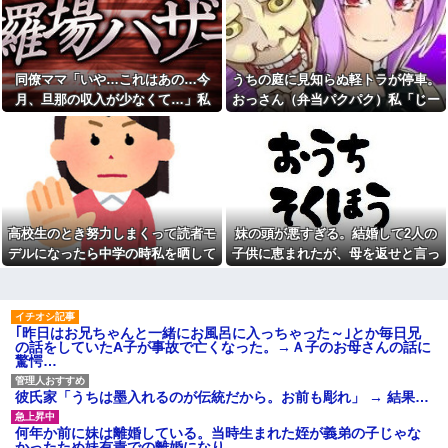
「伏線回収すげえ！」より
になったギャルさん、可愛過ぎ
「え、これ伏線だったのか
て嫉妬不可避w w w w w w w w
よ…」って後から気づく展開の
w w w
方が好き
【衝撃】「史上最大のデマ、
妊娠報告時に義両親から「障
流言飛語」と聞いて思いつくの
同僚ママ「いや…これはあの…今
うちの庭に見知らぬ軽トラが停車。
害が心配。生まれるまでおめで
は？→大体一致する件w w w w
とうは言えない」と言われた日
月、旦那の収入が少なくて…」私
おっさん（弁当パクパク）私「じー
w w w
の不快感が一生許せない！何事
「はい？」→ 同僚ママが隠したもの
っ」おっさん「やべっ！」→猛スピ
【画像】ワイ底辺期間工の夕
もなかったかのように孫フィー
食がこちらｗｗｗｗｗ
バーしてるし
を見ると・・・
ードで出て行ったと思ったら…
友人の親が営む店で車を購入
まだ仔猫だから、up画像見て
しただけなのに、友人から「裏
は「大人になったらこんな感じ
切った」と責められるようにな
になるかな」ってニヤニヤして
った理由が理解できず…
しまう【再】
マックの招待券を使おうとし
私「夫がギャンブル依存症で
高校生のとき努力しまくって読者モ
妹の頭が悪すぎる。結婚して2人の
たら店員に番号を聞かれた。激
す。でも離婚したくない」一同
怒した僕は「どうしてくれんね
「きっぱり辞めさせるべき」→
デルになったら中学の時私を晒して
子供に恵まれたが、母を返せと言っ
ん！！！無料券よこせ
私「回数を減らすって言ってく
振ったマサトシくんに「俺のために
てきた
や！！！！」と怒鳴って…
れました！」一同「だめだこり
ゃ」
キレイになったから付き合ってあげ
俺「えっ、球場でヤジ飛ばし
てた人ですよね？」女性「まさ
イベントコンパニオンの仕事
ることにした」と待ち伏せされ
か覚えてたの？」→高速バスで
｢昨日はお兄ちゃんと一緒にお風呂に入っちゃった～｣とか毎日兄
妊娠報告時に義両親から「障
隣同士になった偶然から話が弾
の話をしていたA子が事故で亡くなった。→Ａ子のお母さんの話に
害が心配。生まれるまでおめで
んで…
驚愕…
とうは言えない」と言われた日
里帰り出産した嫁が実家から
の不快感が一生許せない！何事
帰ってこないので離婚要求。す
もなかったかのように孫フィー
彼氏家「うちは墨入れるのが伝統だから。お前も彫れ」 → 結果…
ると義父がブチギレた
バーしてるし
上司が約束の締め切りを間違
小学生の頃からずっと仲良い
何年か前に妹は離婚している。当時生まれた姪が義弟の子じゃな
えて覚えていて、得意先に迷惑
友達がいる。私はその友達の家
かったため妹有責での離婚になり…