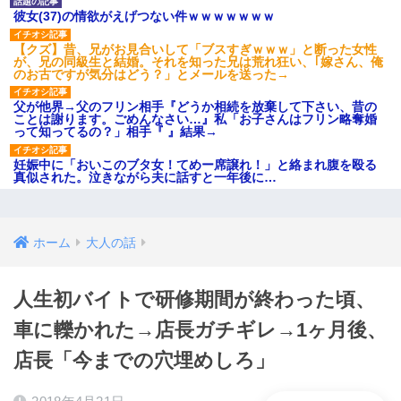
彼女(37)の情欲がえげつない件ｗｗｗｗｗｗｗ
【クズ】昔、兄がお見合いして「ブスすぎｗｗｗ」と断った女性
が、兄の同級生と結婚。それを知った兄は荒れ狂い、｢嫁さん、俺
のお古ですが気分はどう？」とメールを送った→
父が他界→父のフリン相手『どうか相続を放棄して下さい、昔の
ことは謝ります。ごめんなさい…』私「お子さんはフリン略奪婚
って知ってるの？」相手『 』結果→
妊娠中に「おいこのブタ女！てめー席譲れ！」と絡まれ腹を殴る
真似された。泣きながら夫に話すと一年後に…
ホーム
大人の話
人生初バイトで研修期間が終わった頃、
車に轢かれた→店長ガチギレ→1ヶ月後、
店長「今までの穴埋めしろ」