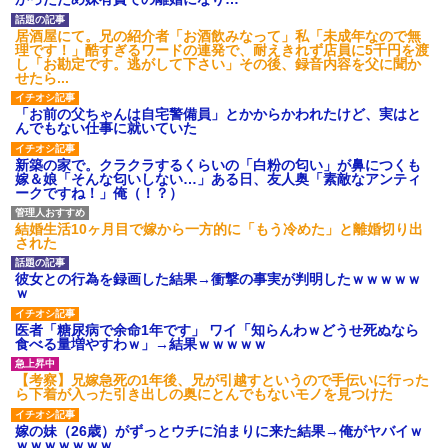
をかけるダメ人間
族構成についても全部知ってる
つもりだった
悪ガキ４匹連れた父親。彼ら
居酒屋にて。兄の紹介者「お酒飲みなって」私「未成年なので無
の銭湯の使い方のマナーが悪
【後編】元旦那が突然、自分
理です！」酷すぎるワードの連発で、耐えきれず店員に5千円を渡
い。代わりに俺が片付けてると
の現妻とのメールを転送...その内
し「お勘定です。逃がして下さい」その後、録音内容を父に聞か
893さんも手伝ってくれた。する
容がキモすぎた件
せたら...
と父親は自尊心をくすぐられて...
彼氏の家に遊びに行ったら彼
先生「修学旅行のアンケート
母が大皿から唐揚げを素手でつ
「お前の父ちゃんは自宅警備員」とかからかわれたけど、実はと
結果、あの国が一番人気でし
まんでひとくちかじり、残りを
んでもない仕事に就いていた
た」生徒「ウソだ！沖縄や北海
大皿へ戻した。私目が点。あり
道が人気だった！」→トンデモ
えないと彼氏に言ったら彼氏激
ナイことに・・・
おこ
新築の家で。クラクラするくらいの「白粉の匂い」が鼻につくも
嫁＆娘「そんな匂いしない…」ある日、友人奥「素敵なアンティ
天才な姉は一生分の財産を20
主な税金の成り立ちを調べて
ークですね！」俺（！？）
代で稼いでいた。 姉「もうやり
みたよ
つくしたから、やらない！あー
楽しかった！」といって引退。
結婚生活10ヶ月目で嫁から一方的に「もう冷めた」と離婚切り出
私（私が望んでも手に入らな...
された
ハードオフに売っていた4万
4000円のフィギュアがヤバすぎ
彼女との行為を録画した結果→衝撃の事実が判明したｗｗｗｗｗ
るｗｗｗｗｗｗ「こんな高い
ｗ
の？ｗｗ」「逆に超安い」
私「ちょっと、人の家の金庫
医者「糖尿病で余命1年です」 ワイ「知らんわｗどうせ死ぬなら
触らないでよ！」キチママ『そ
食べる量増やすわｗ」→結果ｗｗｗｗｗ
こに金庫があったから、開けて
みようとしただけ☆』義兄「泥
は出てけ！二度と来るな！」結
【考察】兄嫁急死の1年後、兄が引越すというので手伝いに行った
果・・・
ら下着が入った引き出しの奥にとんでもないモノを見つけた
私「初めて飲む味だけどなん
のお茶？」彼「ちっ！」私「」
嫁の妹（26歳）がずっとウチに泊まりに来た結果→俺がヤバイｗ
ｗｗｗｗｗｗｗ
【GIF】JSのカンチョーワロ