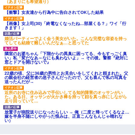
（あまりにも希望通り）
故私が怒鳴られなきゃいけなかったのだ
【衝撃】女友達から行為中に告白されてOKした結果
三年働いてたパートを突然クビになった。しかし元職場の主要取
引先のトップが母方の叔父だったので…
【画像】女上司(30)「終電なくなったね…部屋くる？」ワイ「行
きます！」
子供の頃、母の弟にイタズラされてて中学に入ってから関係を持
婚活パーティーでよく会う美女がいた。こんな完璧な容姿を持っ
ってしまった。拒絶したら「全部バラしてやる」と脅迫されたの
てしても結婚て難しいんだなぁ…と思ってた
で両親に全部話した。
隣室のお婆ちゃん「下階からの異臭に困ってる、今もすっごく臭
い」私「変だなあ～なにも臭わないよ」→ その後。警察『絶対に
窓とドアを開けないで』
17年飼っていた犬が亡くなった。鼻水垂らし嗚咽する私に、猫が
近づいて頭突きをしてきて…
22歳の頃、父に36歳の男性とお見合いをしてくれと頼まれた。父
の親会社の経営者の息子さんだったので、父も喜んで私の写真を
送ったんだが→
私『貯金貯まったし、やっと家建てられるね！』夫「実家を二世
帯住宅にした。それに貯金使った」→私『離婚しよう』夫「え
っ」私『使った貯金はあげるから』→すると…
近所のお寺に住み込みで手伝いしてる知的障害のオッサンがい
た。ある日、オッサンが火かき棒を持って顔を真っ赤にしながら
走り回っていて…
日航機墜落事故の「ここからは日本語で大丈夫ですよ〜」の絶望
感がヤバイ・・・
放置子が病院送りになったらしい → 俺（二度と帰ってくるなよ…
嫁を半身不随にしやがった恨みは、正直こんなもんじゃ晴れな
い）
転職先が決まったので退職の意思を伝えたら。上司「無責任」
「簡単には辞めさせない」私（どうせ辞めるし…）→ 思いっきり