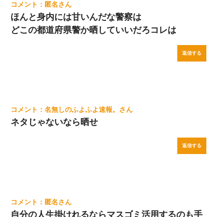
反論をしてみた
匿名
ほんと身内には甘いんだな警察は
【ワロタ】姉から「肉食系14才、乳丸出し、毛はうっすら生えか
どこの都道府県警か晒していいだろコレは
け」というタイトルで画像が送られてきた
返信する
【まぬけ】夫「離婚だ！」私「わかった。で？」夫「慰謝料
だ！」私「いいけど弁護士通して。私も請求する」夫「」
３２歳俺「ずっと好きでした！！付き合って下さい！」 ２５歳
彼女「うん！！絶対幸せになろうね！！！！」 → ７年後ｗｗ
ｗｗｗ
名無しのふよふよ速報。
ネタじゃないなら晒せ
22歳の頃、父に36歳の男性とお見合いをしてくれと頼まれた。父
の親会社の経営者の息子さんだったので、父も喜んで私の写真を
送ったんだが→
返信する
匿名
自分の人生掛けれるならマスゴミ活用するのも手