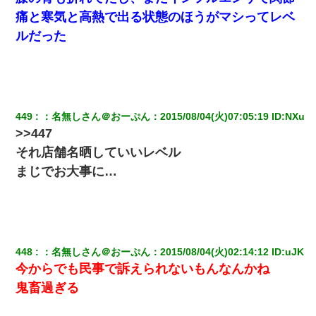
んな時間に誰と電話してんの？」嫁「ごめんなさい…！（大号
泣」俺（キターー）→
痛と寒気と高熱で出る状態のほうがマシってレベ
ルだった
妊娠中に「おいこのブタ女！てめー席譲れ！」と絡まれ腹を殴る
真似された。泣きながら夫に話すと一年後に…
夫に癌の余命宣告。その闘病中に長女から信じられない言葉を受
けた
449
：
名無しさん＠おーぷん
：
2015/08/04(火)07:05:19
 ID:
NXu
>>447
夫に癌の余命宣告。その闘病中に長女から信じられない言葉を受
それ店舗名晒していいレベル
けた
まじでお大事に…
出張中の旦那から『フリンしやがって、このクズ』と電話が。私
「本当に家まで来たの？証拠は？」旦那「俺の言葉が信じられな
いのか！」→ 離婚後
デパートの外商『私さんだと名乗る女が、ツケで宝石を買おうと
448
：
名無しさん＠おーぷん
：
2015/08/04(火)02:14:12
 ID:
uJK
していて…』私「！？」→ 翌日。ママ友たちの様子が微妙におか
しくなり・・・
今からでも民事で訴えられないもんなんかね
鬼畜過ぎる
【修羅場】彼女親「カスな家柄のヤツなんかと家族になるのはご
めんだ」俺「じゃあ別れます…」→ 彼女「なんで言い返してくれ