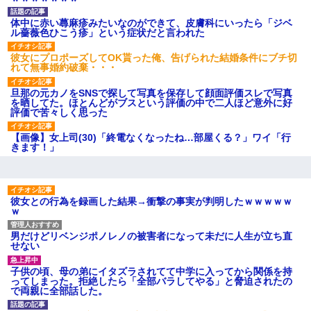
タ
後続車にクラクションを鳴ら
体中に赤い蕁麻疹みたいなのができて、皮膚科にいったら「ジベ
され彼氏が逆切れ。「何クラク
ル薔薇色ひこう疹」という症状だと言われた
ション鳴らしてんだ！降りてこ
いよ！」と怒鳴りだし...
彼女にプロポーズしてOK貰った俺、告げられた結婚条件にブチ切
【衝撃】報酬100万円超の治験
れて無事婚約破棄・・・
募集がこちらｗｗｗｗｗ(※画像
あり)
旦那の元カノをSNSで探して写真を保存して顔面評価スレで写真
【ネット騒然】惨殺されたタ
を晒してた。ほとんどがブスという評価の中で二人ほど意外に好
ワマン頂き女子のこの動画、す
評価で苦々しく思った
げえええええｗｗｗｗｗｗｗｗ
ｗｗｗ
【画像】女上司(30)「終電なくなったね…部屋くる？」ワイ「行
【愕然】白のクラウン俺氏、
きます！」
高速道路左車線を制限速度で走
った結果wwwwwwwwwwww
百年の恋12-899 食べた量を
張り合ってくる
彼女との行為を録画した結果→衝撃の事実が判明したｗｗｗｗｗ
【悲報】佐藤輝明・・・２軍
ｗ
でも盛大にやらかす←あまり悲
しませないでくれ
男だけどリベンジポノレノの被害者になって未だに人生が立ち直
せない
子供の頃、母の弟にイタズラされてて中学に入ってから関係を持
ってしまった。拒絶したら「全部バラしてやる」と脅迫されたの
で両親に全部話した。