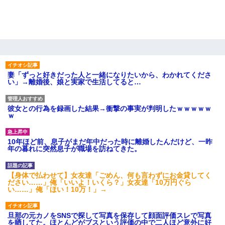
妻「ずっと好きだった人と一緒になりたいから、わかれてくださ
い」→離婚後、娘と実家で生活してると…
彼女との行為を録画した結果→衝撃の事実が判明したｗｗｗｗｗ
ｗ
10年ほど前、息子がまだ年中だった時に離婚したんだけど、一昨
年の暮れに突然息子が職場を訪ねてきた。
【身体で払わせて】女友達「ごめん、何も言わずにお金貸してく
ださい……」俺「いいよ！いくら？」女友達「10万円ぐら
い……」俺「ほい！10万！」→
旦那の元カノをSNSで探して写真を保存して顔面評価スレで写真
を晒してた。ほとんどがブスという評価の中で二人ほど意外に好