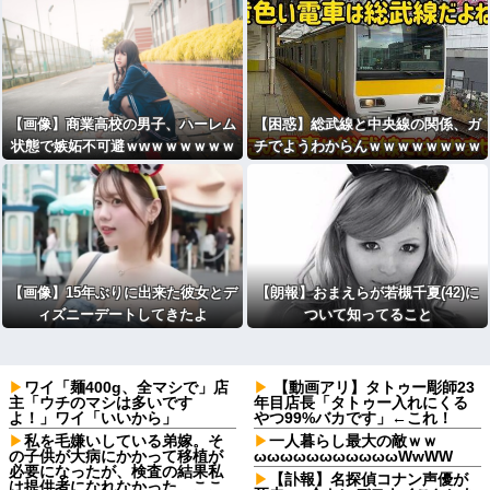
り）
メントを執拗に」米Metaへ情報開示
【画像】商業高校の男子、ハーレム
【困惑】総武線と中央線の関係、ガ
状態で嫉妬不可避ｗwｗｗｗｗｗｗ
チでようわからんｗｗｗｗｗｗｗｗ
ｗｗｗｗｗｗｗｗ
ｗｗ
【画像】15年ぶりに出来た彼女とデ
【朗報】おまえらが若槻千夏(42)に
ィズニーデートしてきたよ
ついて知ってること
ワイ「麺400g、全マシで」店
【動画アリ】タトゥー彫師23
主「ウチのマシは多いです
年目店長「タトゥー入れにくる
よ！」ワイ「いいから」
やつ99%バカです」←これ！
私を毛嫌いしている弟嫁。そ
一人暮らし最大の敵ｗｗ
の子供が大病にかかって移植が
ωωωωωωωωωωωWwWW
必要になったが、検査の結果私
【訃報】名探偵コナン声優が
は提供者になれなかった。ここ