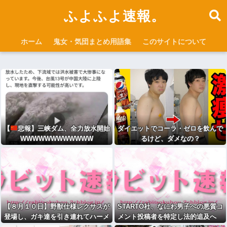
ふよふよ速報。
ホーム
鬼女・気団まとめ用語集
このサイトについて
【
悲報】三峡ダム、全力放水開始
ダイエットでコーラ・ゼロを飲んで
WWWWWWWWWWWW
るけど、ダメなの？
【８月１０日】野獣仕様レクサスが
STARTO社、なにわ男子への悪質コ
登場し、ガキ達を引き連れてハーメ
メント投稿者を特定し法的追及へ
ルンの笛吹き状態となる （※動画あ
「特定メンバーの存在を否定するコ