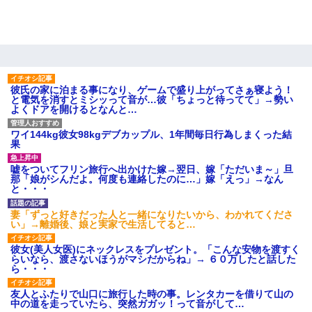
なかったの？（泣」
裁判官「お互いに最後に言いたいことはありますか」バカ夫
「…」A「夫を一発殴らせてほしい」裁判官「どうぞ」
彼氏の家に泊まる事になり、ゲームで盛り上がってさぁ寝よう！
【衝撃】嫁父の会社に勤続１０年、手取り１４万 → 俺「２２万も
と電気を消すとミシッって音が…彼「ちょっと待ってて」→勢い
らえる会社から誘われた。転職したい」義父「クビ！（激怒」嫁
よくドアを開けるとなんと…
「離婚！（激怒」
ワイ144kg彼女98kgデブカップル、1年間毎日行為しまくった結
果
婚活パーティーでよく会う美女がいた。こんな完璧な容姿を持っ
てしても結婚て難しいんだなぁ…と思ってた
嘘をついてフリン旅行へ出かけた嫁→翌日、嫁「ただいま～」旦
那「娘がシんだよ。何度も連絡したのに…」嫁「えっ」→なん
と・・・
ミスした新人(
)に冗談で「行為させてくれたら許してあげる」
って言ったら・・・
妻「ずっと好きだった人と一緒になりたいから、わかれてくださ
い」→離婚後、娘と実家で生活してると…
日曜日、会社の窓を見ると同僚の姿。俺（あれ？ディズニーシー
じゃ？）→俺電話「今何してんの？」同僚「シーで並んでるこ
彼女(美人女医)にネックレスをプレゼント。「こんな安物を渡すく
と！」俺「会社にいない？」→次の瞬間、すごい鳥肌が立った
らいなら、渡さないほうがマシだからね」→ ６０万したと話した
ら・・・
友人とふたりで山口に旅行した時の事。レンタカーを借りて山の
姉旦那の友達「ほんとのパパだよ～」私のお腹を触ってほざく。
中の道を走っていたら、突然ガガッ！って音がして…
→思わず手を叩いて振り払ったら…