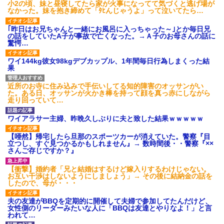
小2の頃、妹と昼寝してたら家が火事になってて気づくと逃げ場が
なかった。妹を抱き締めて「ﾀﾋんじゃうよ」って泣いてたら…
｢昨日はお兄ちゃんと一緒にお風呂に入っちゃった～｣とか毎日兄
の話をしていたA子が事故で亡くなった。→Ａ子のお母さんの話に
驚愕…
ワイ144kg彼女98kgデブカップル、1年間毎日行為しまくった結
果
近所のお寺に住み込みで手伝いしてる知的障害のオッサンがい
た。ある日、オッサンが火かき棒を持って顔を真っ赤にしながら
走り回っていて…
ワイアラサー主婦、昨晩久しぶりに夫と致した結果ｗｗｗｗｗ
【唖然】帰宅したら旦那のスポーツカーが消えていた。警察『目
立つし、すぐ見つかるかもしれません』→ 数時間後・・警察『××
さんご存じですか？』
【衝撃】婚約者「兄と結婚はするけど嫁入りするわけじゃない。
お互い干渉はしないようにしましょう」→ その後に結納金の話を
したので、母が・・・
夫の友達がBBQを定期的に開催して夫婦で参加してたんだけど、
女性側のリーダーみたいな人に「BBQは友達とやりなよ！」と言
われて…