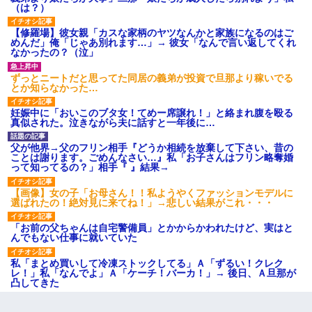
（は？）
【修羅場】彼女親「カスな家柄のヤツなんかと家族になるのはご
めんだ」俺「じゃあ別れます…」→ 彼女「なんで言い返してくれ
なかったの？（泣」
ずっとニートだと思ってた同居の義弟が投資で旦那より稼いでる
とか知らなかった…
妊娠中に「おいこのブタ女！てめー席譲れ！」と絡まれ腹を殴る
真似された。泣きながら夫に話すと一年後に…
父が他界→父のフリン相手『どうか相続を放棄して下さい、昔の
ことは謝ります。ごめんなさい…』私「お子さんはフリン略奪婚
って知ってるの？」相手『 』結果→
【画像】女の子「お母さん！！私ようやくファッションモデルに
選ばれたの！絶対見に来てね！」→悲しい結果がこれ・・・
「お前の父ちゃんは自宅警備員」とかからかわれたけど、実はと
んでもない仕事に就いていた
私「まとめ買いして冷凍ストックしてる」Ａ「ずるい！クレク
レ！」私「なんでよ」Ａ「ケーチ！バーカ！」→ 後日、Ａ旦那が
凸してきた