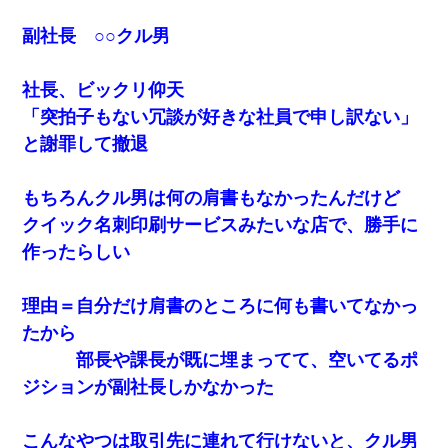
妻「ずっと好きだった人と一緒になりたいから、わかれてくださ
い」→離婚後、娘と実家で生活してると…
副社長 ○○クル男
生保レディと行為する為に駆け引きしてみた結果ｗｗｗｗｗｗｗ
ｗｗｗｗｗ
社長、ビックリ仰天
「突拍子もない冗談が好きな社員で申し訳ない」
体中に赤い蕁麻疹みたいなのができて、皮膚科にいったら「ジベ
と謝罪して撤退
ル薔薇色ひこう疹」という症状だと言われた
もちろんクル男は何の肩書もなかったんだけど
元夫の連れ子「俺の結婚式の時くらい、母親としての責任を果た
そうとは思わないのか！」→どうも連れ子は…
クイック名刺印刷サービスみたいな店で、勝手に
作ったらしい
彼女(美人女医)にネックレスをプレゼント。「こんな安物を渡すく
らいなら、渡さないほうがマシだからね」→ ６０万したと話した
ら・・・
理由＝自分だけ肩書のところに何も書いてなかっ
たから
妹が嘘つきな元カレと寄りを戻してしまったという話をしていた
部長や課長が既に埋まってて、空いてるポ
ら、旦那の顔が曇って雰囲気が一転。そそくさと話を切り上げて
いつもより早く寝付いてしまった…｜生活｜ワロタあんてな
ジションが副社長しかなかった
童貞俺、宅飲みした女友達2人を家に泊めた結果ｗｗｗｗｗｗ
こんなやつは取引先に連れて行けないと、クル男