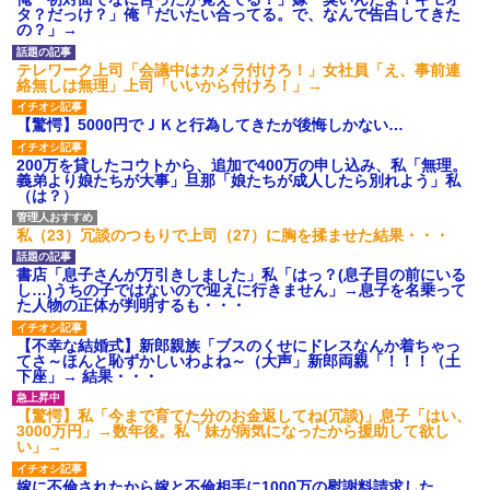
タ
タ？だっけ？」俺「だいたい合ってる。で、なんで告白してきた
の？」→
後続車にクラクションを鳴ら
され彼氏が逆切れ。「何クラク
ション鳴らしてんだ！降りてこ
テレワーク上司「会議中はカメラ付けろ！」女社員「え、事前連
いよ！」と怒鳴りだし...
絡無しは無理」上司「いいから付けろ！」→
【衝撃】報酬100万円超の治験
募集がこちらｗｗｗｗｗ(※画像
【驚愕】5000円でＪＫと行為してきたが後悔しかない…
あり)
【ネット騒然】惨殺されたタ
200万を貸したコウトから、追加で400万の申し込み、私「無理。
ワマン頂き女子のこの動画、す
義弟より娘たちが大事」旦那「娘たちが成人したら別れよう」私
げえええええｗｗｗｗｗｗｗｗ
（は？）
ｗｗｗ
【愕然】白のクラウン俺氏、
私（23）冗談のつもりで上司（27）に胸を揉ませた結果・・・
高速道路左車線を制限速度で走
った結果wwwwwwwwwwww
書店「息子さんが万引きしました」私「はっ？(息子目の前にいる
百年の恋12-899 食べた量を
し…)うちの子ではないので迎えに行きません」→息子を名乗って
張り合ってくる
た人物の正体が判明するも・・・
【悲報】佐藤輝明・・・２軍
でも盛大にやらかす←あまり悲
【不幸な結婚式】新郎親族「ブスのくせにドレスなんか着ちゃっ
しませないでくれ
てさ～ほんと恥ずかしいわよね～（大声」新郎両親「！！！（土
下座」→ 結果・・・
【驚愕】私「今まで育てた分のお金返してね(冗談)」息子「はい、
3000万円」→数年後。私「妹が病気になったから援助して欲し
い」→
嫁に不倫されたから嫁と不倫相手に1000万の慰謝料請求した