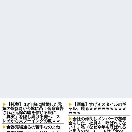
【托卵】 18年前に離婚した元
【画像】すげぇスタイルのギ
嫁の娘(22)が今嫁に凸！余命宣告
ャル、現るｗｗｗｗｗｗｗｗｗ
された元嫁の嘘を信じる娘に
ｗｗｗ
「真実」を隠し続ける俺へ、ス
会社の仲良しメンバーで忘年
レ民から大ブーイングの嵐ｗｗ
会をした。社員Ａ「呼ばれてな
食器売場通るの苦手なのよね
い！」私（なぜ今年も呼ばれる
と思うのか…）→ Ａは『食べ