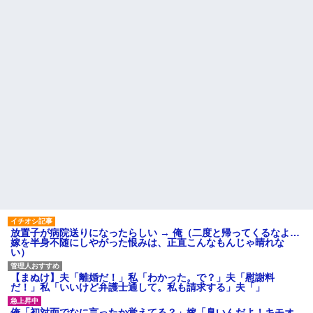
君らがちゃんと納税してくれな
「エプロン持って行った方がい
いとこうなっちゃうけどどうす
いよね」旦那「余計な出費すん
る？！」←これw w w w w w w
な。そんなもん買うなら今後一
w
切金を出さねぇぞ」私「え
【画像】令和最新版の剛力彩
っ…」
芽、ワイらにブッ刺さりまくり
【速報】ユニクロの置くだけ
と話題にw w w w w w w w w w
セルフレジ、スーパーにも導入
w w w
へ
【衝撃】若い女の子からする
主な税金の成り立ちを調べて
「甘い匂い」の正体、まさか分
みたよ
からないDTなんておらんよな？
よな？w w w w w w w w w w w
母「おばあちゃんが従兄弟と
結婚させようとしてる」私「ち
ょうどいい、その話利用する
わ」→3日後にまさかの展開…
ハードオフに売っていた4万
4000円のフィギュアがヤバすぎ
るｗｗｗｗｗｗ「こんな高い
の？ｗｗ」「逆に超安い」
私「ちょっと、人の家の金庫
放置子が病院送りになったらしい → 俺（二度と帰ってくるなよ…
触らないでよ！」キチママ『そ
嫁を半身不随にしやがった恨みは、正直こんなもんじゃ晴れな
こに金庫があったから、開けて
い）
みようとしただけ☆』義兄「泥
は出てけ！二度と来るな！」結
果・・・
【まぬけ】夫「離婚だ！」私「わかった。で？」夫「慰謝料
私「初めて飲む味だけどなん
だ！」私「いいけど弁護士通して。私も請求する」夫「」
のお茶？」彼「ちっ！」私「」
【GIF】JSのカンチョーワロ
俺「初対面でなに言ったか覚えてる？」嫁「臭いんだよ！キモオ