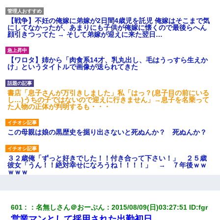
【戦争】不妊の俺嫁に弟嫁が2日間4歳児を託児 俺嫁はそこまで気
にしてなかったが、あまりにも子供が俺嫁に懐くので最後らへん
顔引きつってた → そして弟嫁が迎えに来た翌日…
【ワロタ】姉から「肉食系14才、乳丸出し、毛はうっすら生えか
け」というタイトルで画像が送られてきた
書店「息子さんが万引きしました」私「はっ？(息子目の前にいる
し…)うちの子ではないので迎えに行きません」→息子を名乗って
た人物の正体が判明するも・・・
この母親は娘の黒歴史を掘り出さないと死ぬんか？ 死ぬんか？
３２歳俺「ずっと好きでした！！付き合って下さい！」 ２５歳
彼女「うん！！絶対幸せになろうね！！！！」 → ７年後ｗｗ
ｗｗｗ
私が遺産を相続。→それを知った義両親が「旅行代金を出せ！」
「リフォーム費用を負担しろ！」「金の管理は私達がする！」と
601
：
名無しさん＠おーぷん
：
2015/08/09(日)03:27:51
 ID:
fgr
浅ましくも集りにきた。
営業マンとして採用された出勤初日、