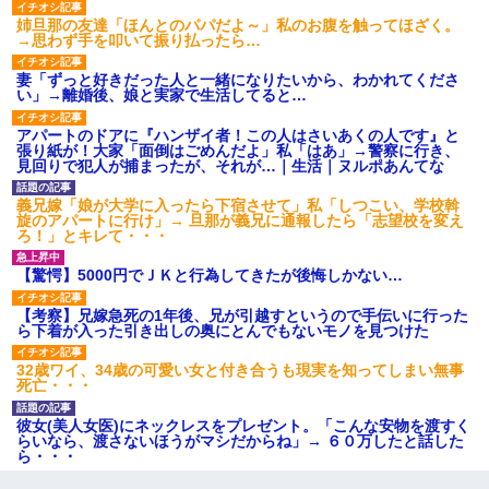
姉旦那の友達「ほんとのパパだよ～」私のお腹を触ってほざく。
→思わず手を叩いて振り払ったら…
妻「ずっと好きだった人と一緒になりたいから、わかれてくださ
い」→離婚後、娘と実家で生活してると…
アパートのドアに『ハンザイ者！この人はさいあくの人です』と
張り紙が！大家「面倒はごめんだよ」私「はあ」→警察に行き、
見回りで犯人が捕まったが、それが…｜生活｜ヌルポあんてな
義兄嫁「娘が大学に入ったら下宿させて」私「しつこい、学校斡
旋のアパートに行け」→ 旦那が義兄に通報したら「志望校を変え
ろ！」とキレて・・・
【驚愕】5000円でＪＫと行為してきたが後悔しかない…
【考察】兄嫁急死の1年後、兄が引越すというので手伝いに行った
ら下着が入った引き出しの奥にとんでもないモノを見つけた
32歳ワイ、34歳の可愛い女と付き合うも現実を知ってしまい無事
死亡・・・
彼女(美人女医)にネックレスをプレゼント。「こんな安物を渡すく
らいなら、渡さないほうがマシだからね」→ ６０万したと話した
ら・・・