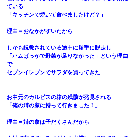
ている
今日夫の実家に泊ったんだけど、朝起きたら股間がなんかモッコ
リしてた
「キッチンで焼いて食べましたけど？」
全く親しくないママ友Aから突然「飲み会しよう」と誘われたがお
理由＝おなかがすいたから
断りした。後日Aの企みを知ってゾッとするやら腹立つやら！
しかも説教されている途中に勝手に脱走し
結婚生活10ヶ月目で嫁から一方的に「もう冷めた」と離婚切り出
された
「ハムばっかで野菜が足りなかった」という理由
で
私「結婚やめるわ」 婚約者「え？なんでなんで？」 → 放置した
セブンイレブンでサラダを買ってきた
結果…｜生活｜ワロタあんてな
【クズ】昔、兄がお見合いして「ブスすぎｗｗｗ」と断った女性
が、兄の同級生と結婚。それを知った兄は荒れ狂い、｢嫁さん、俺
お中元のカルピスの箱の残骸が発見される
のお古ですが気分はどう？」とメールを送った→
「俺の姉の家に持って行きました！」
三年働いてたパートを突然クビになった。しかし元職場の主要取
引先のトップが母方の叔父だったので…
理由＝姉の家は子だくさんだから
22歳の頃、父に36歳の男性とお見合いをしてくれと頼まれた。父