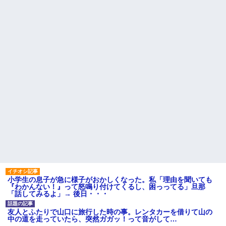
小学生の息子が急に様子がおかしくなった。私「理由を聞いても
『わかんない！』って怒鳴り付けてくるし、困っってる」旦那
「話してみるよ」→ 後日・・・
友人とふたりで山口に旅行した時の事。レンタカーを借りて山の
中の道を走っていたら、突然ガガッ！って音がして…