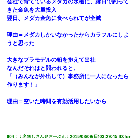
の親会社の経営者の息子さんだったので、父も喜んで私の写真を
会社で育てているメダカの水槽に、縁日で釣って
送ったんだが→
きた金魚を大量投入
翌日、メダカ金魚に食べられてが全滅
子供の頃、母の弟にイタズラされてて中学に入ってから関係を持
ってしまった。拒絶したら「全部バラしてやる」と脅迫されたの
で両親に全部話した。
理由＝メダカしかいなかったからカラフルにしよ
うと思った
隣の部屋の住民の母親、オートロックを突破してマンションに入
り込んできたみたいで、ずっとドアの前で喚いてて滅茶苦茶うる
さかった。
大きなプラモデルの箱を抱えて出社
なんだそれはと問われると、
「（みんなが外出して）事務所に一人になったら
作ります！」
理由＝空いた時間を有効活用したいから
604
：
名無しさん＠おーぷん
：
2015/08/09(日)03:29:45
 ID:
fgr