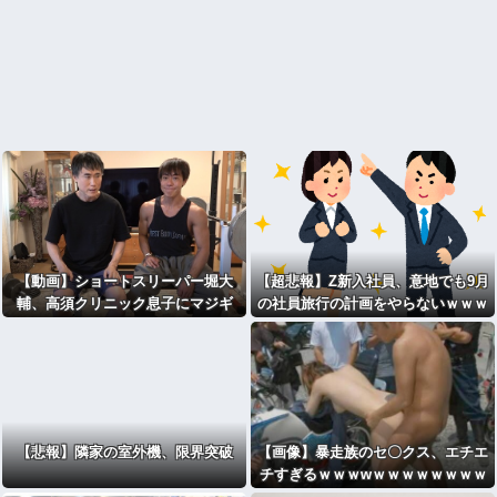
【動画】ショートスリーパー堀大
【超悲報】Z新入社員、意地でも9月
輔、高須クリニック息子にマジギ
の社員旅行の計画をやらないｗｗｗ
レ！怖すぎると話題に
【悲報】隣家の室外機、限界突破
【画像】暴走族のセ〇クス、エチエ
チすぎるｗｗｗwｗｗｗｗｗｗｗｗ