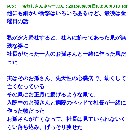
605
：
名無しさん＠おーぷん
：
2015/08/09(日)03:30:03
 ID:
fgr
他にも細かい衝撃はいろいろあるけど、最後は金
曜日の話
私が夕方帰社すると、社内に飾ってあった凧が無
残な姿に
社長がたった一人のお孫さんと一緒に作った凧だ
った
実はそのお孫さん、先天性の心臓病で、幼くして
亡くなっている
その凧はお正月に揚げるような凧で、
入院中のお孫さんと病院のベッドで社長が一緒に
作った物だった
お孫さんが亡くなって、社長は見ていられないく
らい落ち込み、げっそり痩せた