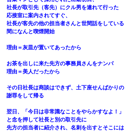
社長が取引先（客先）にクル男を連れて行った
夫に癌の余命宣告。その闘病中に長女から信じられない言葉を受
けた
応接室に案内されてすぐ、
社長が客先の他の担当者さんと世間話をしている
婚活パーティーでよく会う美女がいた。こんな完璧な容姿を持っ
間になんと喫煙開始
てしても結婚て難しいんだなぁ…と思ってた
理由＝灰皿が置いてあったから
私「まとめ買いして冷凍ストックしてる」Ａ「ずるい！クレク
レ！」私「なんでよ」Ａ「ケーチ！バーカ！」→ 後日、Ａ旦那が
凸してきた
お茶を出しに来た先方の事務員さんをナンパ
理由＝美人だったから
クラスで一人無口で誰とも話さない男子がいた。→修学旅行に来
なかったその男子に女子達がお土産を渡した。5分後…
その日社長は商談はできず、土下座せんばかりの
ワイアラサー主婦、昨晩久しぶりに夫と致した結果ｗｗｗｗｗ
謝罪をして帰る
元旦那から復縁要請。息子「最新型のiPhoneも買えない貧乏は嫌
翌日、「今日は非常識なことをやらかすなよ！」
だ、再婚して」私「なら父親と暮らせ」息子「やった＾＾」私
（もう手遅れだったんだな…）
と念を押して社長と別の取引先に
先方の担当者に紹介され、名刺を出すとそこには