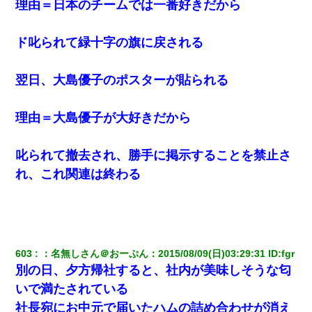
くもう堕胎できない月なんだと母から連絡がきた…｜生活｜ワロ
理由＝日本のチームでは一番好きだから
タあんてな
ド叱られて緑十字の旗に戻される
【復讐】義兄嫁「生活費、足りない分を貸してほしい」私「貸す
わけないでしょｗｗｗｗ」→ 理由を話したら泣き出して・・私
（あまりにも希望通り）
翌日、大島優子のポスターが貼られる
【GJ!】会社から帰宅中、広い駐車場にエンジンかけっ放しの車を
発見。しかも「ヒィ～」みたいな声も聞こえてきたので気になっ
理由＝大島優子が大好きだから
て近寄ったら女の子がおっさんの下敷きになってた
叱られて撤去され、勝手に掲示することを禁止さ
嫁が弁護士を連れてきて「悪いと思うなら慰謝料を払って離婚し
ろ」→ 俺「完全に恐喝になってますね」「お前、これが詐欺だっ
れ、これ関連は終わる
て知ってる？」
小学生の息子が急に様子がおかしくなった。私「理由を聞いても
『わかんない！』って怒鳴り付けてくるし、困っってる」旦那
「話してみるよ」→ 後日・・・
603
：
名無しさん＠おーぷん
：
2015/08/09(日)03:29:31
 ID:
fgr
別の日、夕方帰社すると、社内が美味しそうな匂
隣室のお婆ちゃん「下階からの異臭に困ってる、今もすっごく臭
い」私「変だなあ～なにも臭わないよ」→ その後。警察『絶対に
いで満たされている
窓とドアを開けないで』
社長宛にお中元で届いたハムの詰め合わせが消え