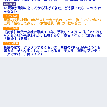
13歳娘が元嫁のところから逃げてきた。どう扱ったらいいのかわ
からない
新卒の女性社員に1年半ストーカーされていた。俺「マジで怖い」
上司「話をしてみる」→女性社員「実は10数年前に…」
【衝撃】嫁父の会社に勤続１０年、手取り１４万 → 俺「２２万も
らえる会社から誘われた。転職したい」義父「クビ！（激怒」嫁
「離婚！（激怒」
新築の家で。クラクラするくらいの「白粉の匂い」が鼻につくも
嫁＆娘「そんな匂いしない…」ある日、友人奥「素敵なアンティ
ークですね！」俺（！？）