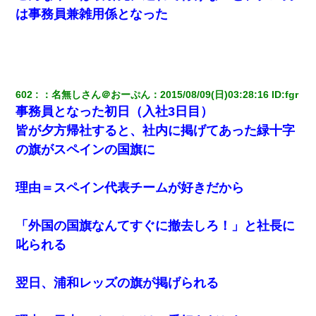
は事務員兼雑用係となった
【報告者がキチ】嫁「妊娠した」俺『それじゃあ皆に祝ってもら
おう』友人達を家に連れ帰ってホームパーティー→俺『皆に祝え
てもらえて良かったな！』→
【画像】女の子「お母さん！！私ようやくファッションモデルに
選ばれたの！絶対見に来てね！」→悲しい結果がこれ・・・
602
：
名無しさん＠おーぷん
：
2015/08/09(日)03:28:16
 ID:
fgr
事務員となった初日（入社3日目）
新築の家で。クラクラするくらいの「白粉の匂い」が鼻につくも
皆が夕方帰社すると、社内に掲げてあった緑十字
嫁＆娘「そんな匂いしない…」ある日、友人奥「素敵なアンティ
ークですね！」俺（！？）
の旗がスペインの国旗に
【衝撃】嫁父の会社に勤続１０年、手取り１４万 → 俺「２２万も
理由＝スペイン代表チームが好きだから
らえる会社から誘われた。転職したい」義父「クビ！（激怒」嫁
「離婚！（激怒」
「外国の国旗なんてすぐに撤去しろ！」と社長に
朝起きたら嫁がいなかった。俺（嫁も嫁実家も電話に出ない…不
叱られる
安だ）→ 仕事を早退して帰宅すると、嫁と嫁両親と知らない男が
２人・・・
翌日、浦和レッズの旗が掲げられる
小学生の妹が20代の弟とチューしてるのに、見て見ぬふりの親を
見てから実家を出た。それから15年、妹が弟の子を妊娠したらし