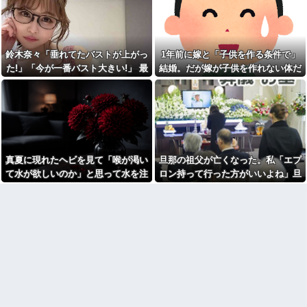
が・・・
善意だからこそ断れなくて…
走＆ダイブし間一髪で救出！職
場の手のひら返しと評価爆上げ
野球部の中学生男子です。他
が凄まじかったｗｗ
人の物を壊したくないのに壊し
てしまいます
相手がどんなパイプ持ってい
るかも知れないのに…
鈴木奈々「垂れてたバストが上がっ
1年前に嫁と「子供を作る条件で」
SCでとうとうセコケチに遭遇
した。荷物持って「家まで送っ
宮崎駿「心の穴を埋めるため
た!」「今が一番バスト大きい!」 最
結婚。だが嫁が子供を作れない体だ
てくれない」って言ってきて...
に、交配を重ねた毛虫みたいな
新の身長・体重も報告
と知ったので離婚へ。
小さな犬を連れてる人、本当に
【後編】結婚直後に祖父が亡
醜い」←これどう思う？
くなり落ち込んでたら嫁に「い
つまでくよくよしてるの？」と
「自転車のルール厳罰化！」
言われた。お義父さんやお義母
← 正直なんの意味もなかった件
さんの負担もなくなったし良か
ｗｗｗｗｗｗｗｗ他
ったと...
【呆然】友人が褒められると
賃貸物件を内覧中、ベランダ
キレる国立大卒生活保護受給者
真夏に現れたヘビを見て「喉が渇い
旦那の祖父が亡くなった。私「エプ
に出たら突然ゾワッと両腕に鳥
友人。ちょっとBを褒めたらキレ
肌が出た。「やっぱりこの部屋
散らかしてBの職場に電話したら
て水が欲しいのか」と思って水を注
ロン持って行った方がいいよね」旦
嫌だ」と思った瞬間、体が前に
しく…
いだ。ヘビは夢中で飲んで姿を消
那「余計な出費すんな。そんなもん
ドンッと突き飛ばされて…
トメ「食べきれない。収穫が
し…
買うなら今後一切金を出さねぇぞ」
【悲報】同性愛者女さん「女
大変」と言って、太さ8cm長さ
と付き合うの地獄すぎる、男は
30cm以上のクソマズ巨大きゅう
私「えっ…」
どうやって耐えてんの？」←コ
りを1箱とか何なのｗｗ
レは同意せざるおえないと話題
高校３年生の女です。家が嫌
に
いすぎて家を出て現在養護施設
【画像】ディズニーのおいな
で暮らしています
り巻（600円）、流石にアレすぎ
高校３年生の女です。家が嫌
て賛否両論の大炎上をしてしま
いすぎて家を出て現在養護施設
うw w w w w w w
で暮らしています
【怒報】国税庁「あのさぁ！
旦那の祖父が亡くなった。私