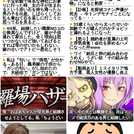
子宝祈願で有名な神社にお参
物』になると豹変・・・
りに行った時、女の子が生まれ
るという赤い石を持ち帰ったら
【訃報】名探偵コナン声優が
男の子を出産。しばらくしてお
死去 → 今トンデモナイことにな
礼も兼ねて石を返しに行こうと
ってる・・・
思って石を見ると…
33歳くらいから太ったせいか
4/6私、結婚したい職業NO.1の
加齢で＊が緩んだのかチョビッ
公務員なんですけど、嫁が子供
と漏れるようになった
連れて家出した。全く理由は思
【怒り】婚約者が直属の上司
いつかないけど強いてあげると
と浮気発覚！会社を辞めるハメ
すれば母のせいかもしれない。
になった件www
嫁のせいでアトピー悪化しそう
→
ワイ「納豆と卵の組み合わせ
うめえ」うざい奴「その組み合
私は『匂い』で “病気” が分か
わせNGやで」
る→ある日、義弟嫁の子供から
「ガンの匂い」がし始めたの
【動画あり】ミスイタリア地
で、夫経由で「ガンではない
方予選、黒人女性が優勝し炎上
か」と伝えたら怒って絶縁、そ
楽天イーグルス、日ハム打線
の結果・・・
に5死球
出張から帰ったら、嫁の顔が
軽度のアレルギーを「わがま
青ざめていた。俺「一体何があ
ま」と決めつけ嫌味を言ってき
ったんだ？」嫁「…」→子供た
た友人、その子どもが重度のア
ちに話を聞くと…
レルギー持ちだと判明した途
アルバイトの教育で悩んで
端、過去の嫌がらせを「えーそ
る。その人はマニュアルを暗記
うだったっけ？」と白々しくス
母「おばあちゃんが従兄弟と結婚さ
女「今の夫とは離婚する。次はマジ
して機械のように繰り返すロボ
ルー
せようとしてる」私「ちょうどい
メで経済力のある男と結婚したい
ットタイプ
イベント派遣で陰湿にいじら
い、その話利用するわ」→3日後に
な」私「幸せになってね！」→産科
トメ「里帰りは？実家は？う
れていた地味な男性スタッフ。
ちに来る？」私「全部気遣って
ある日、高さ3mの階段から落ち
まさかの展開…
の授乳室で出会った女性のその後
くれてるのは分かるけど…」→
かけた子どもをパルクールで爆