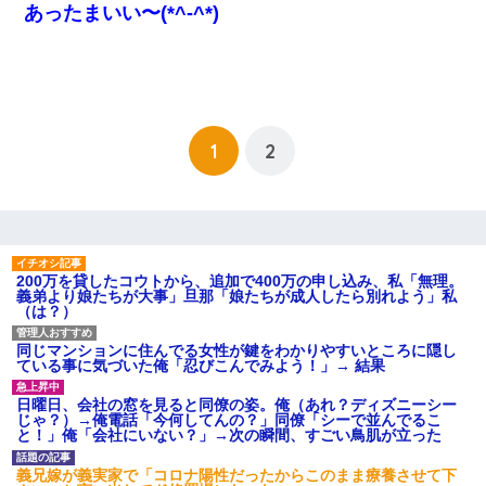
あったまいい〜(*^-^*)
1
2
200万を貸したコウトから、追加で400万の申し込み、私「無理。
義弟より娘たちが大事」旦那「娘たちが成人したら別れよう」私
（は？）
同じマンションに住んでる女性が鍵をわかりやすいところに隠し
ている事に気づいた俺「忍びこんでみよう！」→ 結果
日曜日、会社の窓を見ると同僚の姿。俺（あれ？ディズニーシー
じゃ？）→俺電話「今何してんの？」同僚「シーで並んでるこ
と！」俺「会社にいない？」→次の瞬間、すごい鳥肌が立った
義兄嫁が義実家で「コロナ陽性だったからこのまま療養させて下