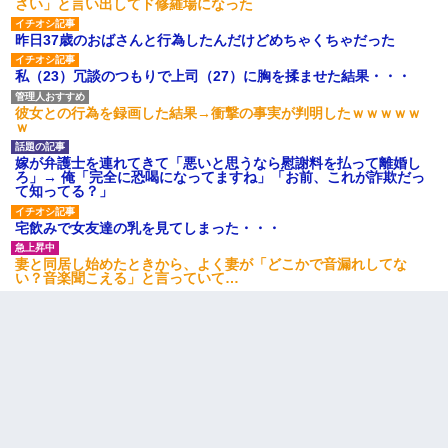
さい」と言い出してド修羅場になった
昨日37歳のおばさんと行為したんだけどめちゃくちゃだった
私（23）冗談のつもりで上司（27）に胸を揉ませた結果・・・
彼女との行為を録画した結果→衝撃の事実が判明したｗｗｗｗｗ
ｗ
嫁が弁護士を連れてきて「悪いと思うなら慰謝料を払って離婚し
ろ」→ 俺「完全に恐喝になってますね」「お前、これが詐欺だっ
て知ってる？」
宅飲みで女友達の乳を見てしまった・・・
妻と同居し始めたときから、よく妻が「どこかで音漏れしてな
い？音楽聞こえる」と言っていて…