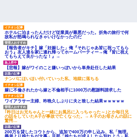
ホテルに泊まったんだけど従業員が最悪だった。折角の旅行で何
故私が怒鳴られなきゃいけなかったのだ
【報告者がキチ】嫁「妊娠した」俺『それじゃあ皆に祝ってもら
おう』友人達を家に連れ帰ってホームパーティー→俺『皆に祝え
てもらえて良かったな！』→
【悲報】嫁がワイのこと嫌いっぽいから単身赴任した結果
ナンパにほいほい付いていった私、地獄に落ちる
嫁に不倫されたから嫁と不倫相手に1000万の慰謝料請求した
ワイアラサー主婦、昨晩久しぶりに夫と致した結果ｗｗｗｗｗ
｢昨日はお兄ちゃんと一緒にお風呂に入っちゃった～｣とか毎日兄
の話をしていたA子が事故で亡くなった。→Ａ子のお母さんの話に
驚愕…
200万を貸したコウトから、追加で400万の申し込み、私「無理。
義弟より娘たちが大事」旦那「娘たちが成人したら別れよう」私