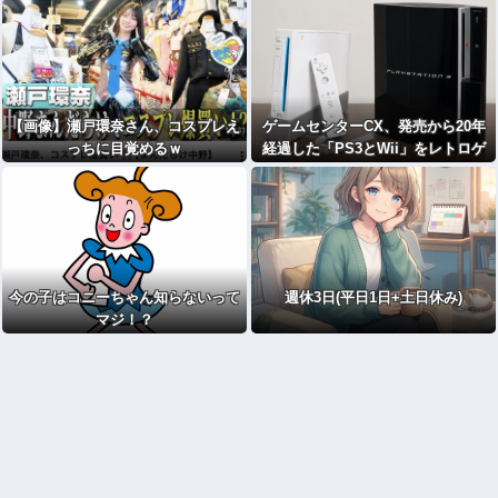
【画像】瀬戸環奈さん、コスプレえ
ゲームセンターCX、発売から20年
っちに目覚めるｗ
経過した「PS3とWii」をレトロゲ
ームとするか激論
今の子はコニーちゃん知らないって
週休3日(平日1日+土日休み)
マジ！？