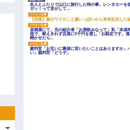
友人とふたりで山口に旅行した時の事。レンタカーを
ガッ！って音がして…
【悲報】嫁がワイのこと嫌いっぽいから単身赴任した
居酒屋にて。兄の紹介者「お酒飲みなって」私「未成
発で、耐えきれず店員に5千円を渡し「お勘定です。
聞かせたら...
裁判官「お互いに最後に言いたいことはありますか」
い」裁判官「どうぞ」