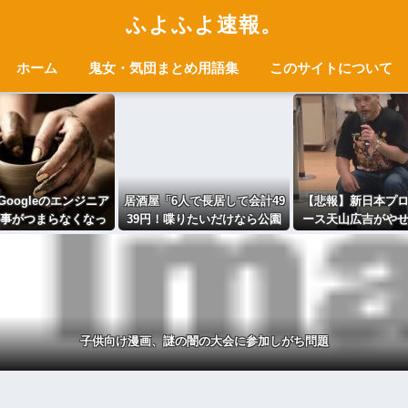
ふよふよ速報。
ホーム
鬼女・気団まとめ用語集
このサイトについて
oogleのエンジニア
居酒屋「6人で長居して会計49
【悲報】新日本プ
仕事がつまらなくなっ
39円！喋りたいだけなら公園
ース天山広吉がや
た」
に行ってくれ（怒」
い姿にな
子供向け漫画、謎の闇の大会に参加しがち問題