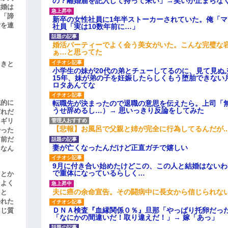
の？離婚届を記入して持って来い」→笑いが止まらな
結婚は
、「諦
新卒の女性社員に1年半ストーカーされていた。俺「
女を連
社員「実は10数年前に…」
婚活パーティーでよく会う美女がいた。こんな完璧な
ぁ…と思ってた
引きと
小学生の妹が20代の弟とチューしてるのに、見て見ぬ
15年、妹が弟の子を妊娠したらしくもう堕胎できない
ロタあんてな
滅的に
転職先が決まったので退職の意思を伝えたら。上司「
うせ辞めるし…）→ 思いっきり反論をしてみた
どれだ
リギリ
【悲報】お風呂で父親と姉が完全に行為してるんだが..
やった
名前だ
妻が亡くなったんだけど正直ガチで嬉しい
、なん
9月に付き合い始めたけどこの、この人と結婚はない
で重体になっているらしく…
」とか
をよく
夫に癌の余命宣告。その闘病中に長女から信じられな
たと
かれた
ＤＮＡ検査『血縁関係０％』旦那「やっぱり托卵だっ
同じ質
「なにかの間違いだ！取り違えだ！」→ 嫁「あっ」