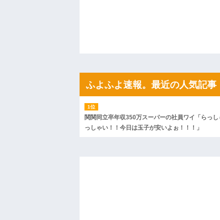
私「ちょっと、人の家の金庫触らないで
たから、開けてみようとしただけ☆』義兄
果・・・
私「初めて飲む味だけどなんのお茶？」
【GIF】JSのカンチョーワロタ
後続車にクラクションを鳴らされ彼氏が
んだ！降りてこいよ！」と怒鳴りだし...
【衝撃】報酬100万円超の治験募集がこち
【ネット騒然】惨殺されたタワマン頂き
ｗｗｗｗｗｗｗｗｗｗ
ふよふよ速報。最近の人気記事
【愕然】白のクラウン俺氏、高速道路左
wwwwwwwwwwww
百年の恋12-899 食べた量を張り合って
【悲報】佐藤輝明・・・２軍でも盛大に
関関同立卒年収350万スーパーの社員ワイ「らっし
れ
っしゃい！！今日は玉子が安いよぉ！！！」