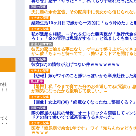
暮らせ」息子「やった＾＾」私（もう手遅れだったん
夫に癌の余命宣告。その闘病中に長女から信じられな
結婚生活10ヶ月目で嫁から一方的に「もう冷めた」と
私が遺産を相続。→それを知った義両親が「旅行代金
ろ！」「金の管理は私達がする！」と浅ましくも集り
彼氏の家に泊まる事になり、ゲームで盛り上がってさ
が…彼「ちょっと待ってて」→勢いよくドアを開ける
彼女(37)の情欲がえげつない件ｗｗｗｗｗｗｗ
【悲報】嫁がワイのこと嫌いっぽいから単身赴任した
の社
【驚愕】私「今まで育てた分のお金返してね(冗談)」息
い！！
が病気になったから援助して欲しい」→
」
【画像】女上司(30)「終電なくなったね…部屋くる？
隣の部屋の住民の母親、オートロックを突破してマン
ドアの前で喚いてて滅茶苦茶うるさかった。
えてく
・・・
医者「糖尿病で余命1年です」 ワイ「知らんわｗどう
ｗｗｗｗ