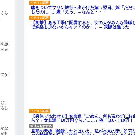
嘘をついてフリン旅行へ出かけた嫁→翌日、嫁「ただ
したのに…」嫁「えっ」→なんと・・・
いくら
い」
【衝撃】ある工場に配属すると、女の人がみんな退職
で娯楽も少ないからキツイのか…」→ 実際は違った
気を振
ｗｗｗ
してか
けど、
よろし
【身体で払わせて】女友達「ごめん、何も言わずにお
ら？」女友達「10万円ぐらい……」俺「ほい！10万！
頃かな
旦那の元嫁「離婚したとはいえ、私が本来の妻。許可
事が判