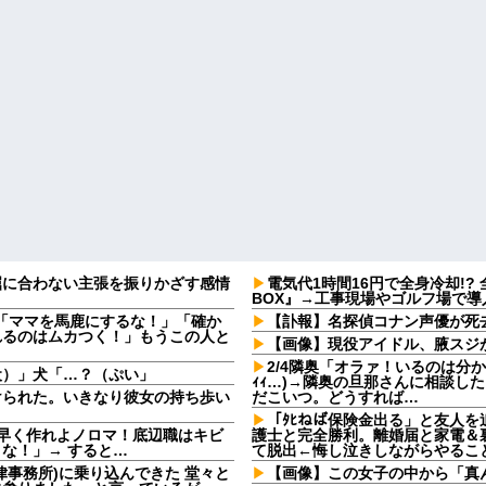
屈に合わない主張を振りかざす感情
電気代1時間16円で全身冷却!?
・
BOX』→工事現場やゴルフ場で導
夫「ママを馬鹿にするな！」「確か
【訃報】名探偵コナン声優が死去
れるのはムカつく！」もうこの人と
【画像】現役アイドル、腋スジ
2/4隣奥「オラァ！いるのは分かっ
犬）」犬「…？（ぷい」
ｨｨ…)→隣奥の旦那さんに相談し
けられた。いきなり彼女の持ち歩い
だこいつ。どうすれば…
「ﾀﾋねば保険金出る」と友人
早く作れよノロマ！底辺職はキビ
護士と完全勝利。離婚届と家電＆
な！」→ すると…
て脱出←悔し泣きしながらやるこ
律事務所)に乗り込んできた 堂々と
【画像】この女子の中から「真