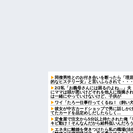
同僚男性とのお付き合いを断ったら「理
的なヒステリー女」と言いふらされて・・
2/2私「お義母さんには困るのよね…」
にママは頭が悪いけどそれを他人に指摘さ
は一緒にやっていけないけど、子供が
ワイ「たろー仕事行ってくるね！（飼い
彼女が中古カードショップで男に話しか
てたカードを品定めしだしたらしく…
定食屋で注文から5分以上待たされた俺「
キビ動け！そんなんだから給料低いんだろう
エネ夫に離婚を突きつけたら私の職場(法