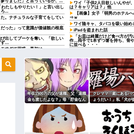
りました」と言っているが、...
ワイ「子供2人目欲しいんやが
「わたしもやりたい！」と言い出し
は？キャリアは？」他
...
【画像】女子「弱男のホテルへ
した。ナチュラルな子育てをしてい
⇒ｗ
ワイ陰キャ、タバコを吸い始め
うだった」って意識が価値観の根底
iPadを盗まれた話
「お皿は綺麗だけど食べ方が汚
飛び出してブーケを奪い、「欲しい
作…両手で1本ずつ箸を持ち、骨
げず…
に並べる・・・
すぎて困惑。最初は....
【呆然】兄が『結婚したい』と
渡したよな？」母「貯金なんてないよ
両親は難色を示したが兄は結婚し
の返事に家族騒然となり…
が2人生まれたが...
人、現る！！←コレはセクシー過ぎ
高齢独身彼女無しなのが不思議
 w w
めんどくさすぎる
ら性被害！？←コレマジならヤバく
うちとこの猫様、フロントライ
と、もの凄く機嫌が悪くなるので
【再】
wwwwww
彼氏「俺の親は毒親。だから結
形か否か判定して！！→画像がこち
年収1500万の父が退職。父「退職
クレママ「庭にあるバ
彼氏「そのかわり俺もお前の親と
私「えっ」
金も渡したよな？」母「貯金なん
ょうだい！」私「犬が
無性に食いたくなるやつｗｗｗｗｗ
【動画】ショートスリーパー堀さ
てないよー」父「全部なくなった
ら無理です」→断った
事だと話題
の！？」→予想外の返事に家族騒
からまさかの物音
い！」私「犬が使ってるから無理で
子どもが中学受験してる知り合
然となり…
が…
えない距離の学校だけらしい
ィギュアがヤバすぎるｗｗｗｗｗｗ
「俺の事好きだよね？」と頻繁
６年にもなるので流石にうんざり