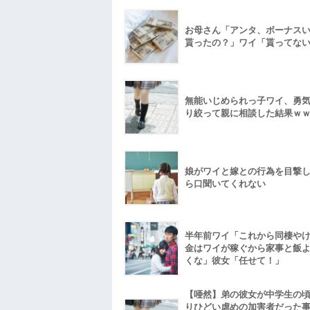
お母さん「アンタ、ボーナス
貰ったの？」ワイ「貰ってな
無能いじめられっ子ワイ、勇
り絞って親に相談した結果ｗ
娘がワイと嫁との行為を目撃
ら口聞いてくれない
半年前ワイ「これから同棲や
金はワイが稼ぐから家事と飯
くな」彼女「任せて！」
【唖然】弟の彼女が中学生の
りひどい虐めの加害者だった