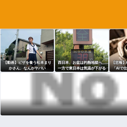
【動画】ピザを食う松本まり
西日本、お盆は灼熱地獄へ
【悲報】G
かさん、なんかヤバい
一方で東日本は気温が下がる
「AIで