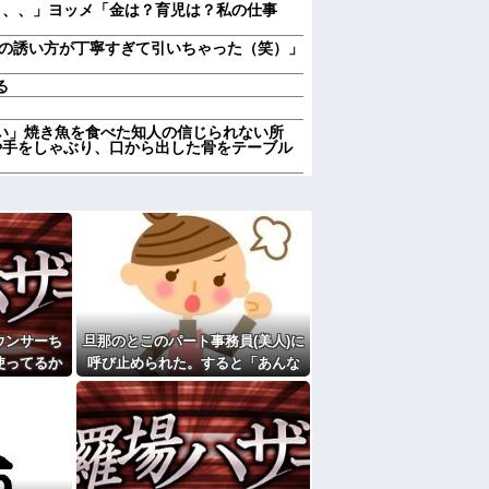
、、、」ヨッメ「金は？育児は？私の仕事
の誘い方が丁寧すぎて引いちゃった（笑）」
る
い」焼き魚を食べた知人の信じられない所
や手をしゃぶり、口から出した骨をテーブル
連れて来た女忄生がアレルギー持ちだった。
実家とは疎遠状態に。その後、兄夫婦に子供
ってよく言われるけど、女と人付き合いとか
ン（首の後ろに液体の薬たらすタイプ）する
すが、皆さんのところの猫様は如何ですか？
婚しても一切関わらなくていい」私「うん」
ウンサーち
旦那のとこのパート事務員(美人)に
一切関わらない。結婚の挨拶にも行かない」
使ってるか
呼び止められた。すると「あんな
ん、対面で高須幹弥にキレる ← 睡眠は大
数日後、庭
物(昼食)を旦那さんに食べさせるな
が…
んて信じられない！」と言い出
い、たくさん受けさせてるけど合格したの通
し...
に確認してくる旦那がうざい。結婚してもう