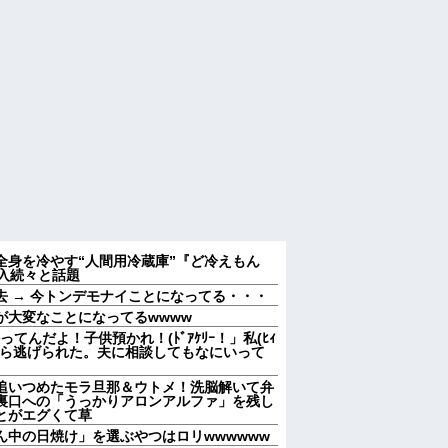
 全身を冷やす“人間用冷蔵庫”『ど冷えもん
入続々と話題
 → 今トンデモナイことになってる・・・
が大変なことになってるwwww
てんだよ！子供預かれ！(ﾄﾞｱｹﾘｰ！」私(ﾋｨ
たら逃げられた。夫に相談してもなにいって
を追いつめたモラ旦那＆ウトメ！洗脳解いて弁
裏口への「うっかりアロンアルファ」を残し
とがエグくて草
ん中の日焼け」を選ぶやつはロリwwwwww