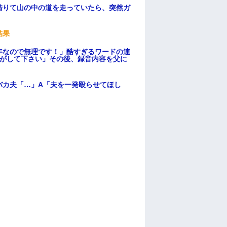
借りて山の中の道を走っていたら、突然ガ
結果
年なので無理です！」酷すぎるワードの連
逃がして下さい」その後、録音内容を父に
バカ夫「…」A「夫を一発殴らせてほし