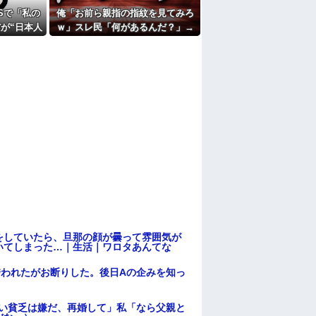
私、彼氏が結婚を拒む理由がコレｗｗｗｗｗ
Sで「私の
俺「お前ら親指の指紋を見てみろ
たよ
が“日本人
ｗ」スレ民「何があるんだ？」→
と言ってい
見た瞬間、思わず笑ってしまう人
はありませ
が続出して…
うしよう
をしていたら、旦那の顔が曇って雰囲気が
いてしまった…｜生活｜ワロタあんてな
誘われたがお断りした。後日Aの企みを知っ
ない貧乏は嫌だ、再婚して」私「なら父親と