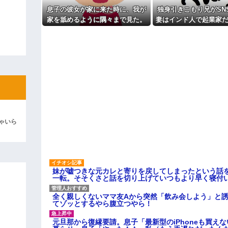
よ！」キチママ『そこに金庫があっ
【賛否両論】バツイチ子連れの
「泥は出てけ！二度と来るな！」結
息子の彼女が家に来た時に、我が
独身引きこもり兄がSN
主な税金の成り立ちを調べてみ
家を舐めるように隅々まで見た。
妻はインド人で起業家だ
彼「ちっ！」私「」
その次の瞬間、女がとんでもない
女性は男に甘えている”
一言
ます。日本に女性差別
逆切れ。「何クラクション鳴らして
ん」って発信したらど
らｗｗｗｗｗ(※画像あり)
女子のこの動画、すげえええええｗ
車線を制限速度で走った結果
くる
やらかす←あまり悲しませないでく
ゃいら
妹が嘘つきな元カレと寄りを戻してしまったという話
一転。そそくさと話を切り上げていつもより早く寝付
全く親しくないママ友Aから突然「飲み会しよう」と
てゾッとするやら腹立つやら！
元旦那から復縁要請。息子「最新型のiPhoneも買え