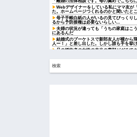
「離婚の法律相談です。母の薦めでこちらに参
Webデザイナーをしている私にママ友が
た。ホームページつくれるのかと聞いたところ
母子手帳白紙の人がいるの見てびっくり
るから予防接種は必要ないらしい...
夫婦の状況が違っても「うちの家庭はこ
にあるんだ
結婚式のブーケトスで新郎友人が横から
人ー！」と差し出した。しかし誰も手を挙
兄の婚約者の女性の本当の素顔がガチでキモ
年収1500万の父が退職。父「退職金も
ー」父「全部なくなったの！？」→予想外
【画像】タトゥーだらけの美人海鮮料理
てワイらにブッ刺さりまくりw w w w w w w
【速報】NHK職員が番組出演タレントか
ねーか？
【画像】髪型が完全に『鬼頭』な女キャラ
【画像】お前らこの超美人容疑者が、整
らw w w w w w w w w w
ごつ盛り焼きそばとかいう年１くらいで
ｗｗｗ
クレママ「庭にあるバウンサーちょうだ
す」→断った数日後、庭からまさかの物音
ハードオフに売っていた4万4000円のフ
「こんな高いの？ｗｗ」「逆に超安い」