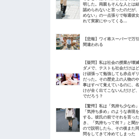
明した。両親もそんな人とは
認められないと言ったのだが
めない」の一点張りで毎週彼
れて実家にやってくる…
【悲報】ワイ将スーパーで万
間違われる
【疑問】私は社会の授業が壊
ダメで、テストも社会だけは
け頑張って勉強しても赤点ギ
だった。その歴史上の人物の
事はすべて覚えているのに、
けが全く出てこないんだけど
でだろう？
【驚愕】私は「気持ち少なめ
「気持ち多め」のような表現
する。彼氏の前でそれを言っ
き、「気持ちって何？」と聞
ので説明したら、その後また
問をしてきて冷めてしまった