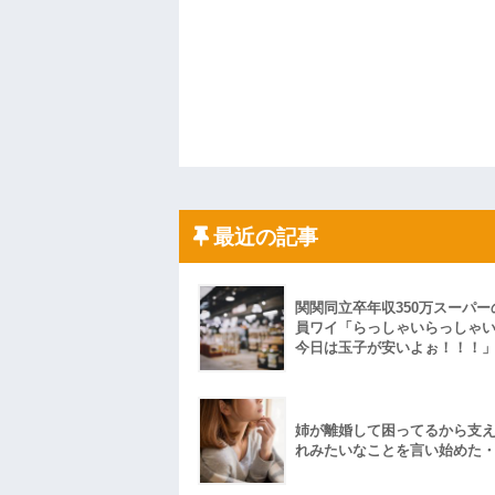
最近の記事
関関同立卒年収350万スーパー
員ワイ「らっしゃいらっしゃ
今日は玉子が安いよぉ！！！
姉が離婚して困ってるから支
れみたいなことを言い始めた