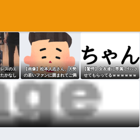
ロレスのエ
【画像】松本人志さん、大勢
【驚愕】女友達に専属でｸﾝﾆさ
せたかなし
の若いファンに囲まれてご満
せてもらってるｗｗｗｗｗｗ
る
悦・・・
ｗｗｗｗwwww