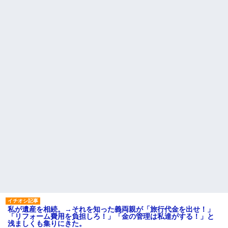
妹が嘘つきな元カレと寄りを戻してしまったという話をしていた
ら、旦那の顔が曇って雰囲気が一転。そそくさと話を切り上げて
いつもより早く寝付いてしまった…｜生活｜ワロタあんてな
放置子が病院送りになったらしい → 俺（二度と帰ってくるなよ…
嫁を半身不随にしやがった恨みは、正直こんなもんじゃ晴れな
い）
【戦争】不妊の俺嫁に弟嫁が2日間4歳児を託児 俺嫁はそこまで気
にしてなかったが、あまりにも子供が俺嫁に懐くので最後らへん
顔引きつってた → そして弟嫁が迎えに来た翌日…
居酒屋にて。兄の紹介者「お酒飲みなって」私「未成年なので無
理です！」酷すぎるワードの連発で、耐えきれず店員に5千円を渡
し「お勘定です。逃がして下さい」その後、録音内容を父に聞か
せたら...
生保レディと行為する為に駆け引きしてみた結果ｗｗｗｗｗｗｗ
ｗｗｗｗｗ
13歳娘が元嫁のところから逃げてきた。どう扱ったらいいのかわ
私が遺産を相続。→それを知った義両親が「旅行代金を出せ！」
からない
「リフォーム費用を負担しろ！」「金の管理は私達がする！」と
浅ましくも集りにきた。