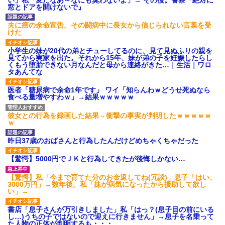
【GIF】JSのカンチョーワロ
窓とドアを開けないで』
タ
後続車にクラクションを鳴ら
夫に癌の余命宣告。その闘病中に長女から信じられない言葉を受
され彼氏が逆切れ。「何クラク
けた
ション鳴らしてんだ！降りてこ
いよ！」と怒鳴りだし...
小学生の妹が20代の弟とチューしてるのに、見て見ぬふりの親を
【衝撃】報酬100万円超の治験
見てから実家を出た。それから15年、妹が弟の子を妊娠したらし
募集がこちらｗｗｗｗｗ(※画像
くもう堕胎できない月なんだと母から連絡がきた…｜生活｜ワロ
あり)
タあんてな
【ネット騒然】惨殺されたタ
ワマン頂き女子のこの動画、す
医者「糖尿病で余命1年です」 ワイ「知らんわｗどうせ死ぬなら
げえええええｗｗｗｗｗｗｗｗ
食べる量増やすわｗ」→結果ｗｗｗｗｗ
ｗｗｗ
【愕然】白のクラウン俺氏、
彼女との行為を録画した結果→衝撃の事実が判明したｗｗｗｗｗ
高速道路左車線を制限速度で走
ｗ
った結果wwwwwwwwwwww
百年の恋12-899 食べた量を
昨日37歳のおばさんと行為したんだけどめちゃくちゃだった
張り合ってくる
【悲報】佐藤輝明・・・２軍
【驚愕】5000円でＪＫと行為してきたが後悔しかない…
でも盛大にやらかす←あまり悲
しませないでくれ
【驚愕】私「今まで育てた分のお金返してね(冗談)」息子「はい、
3000万円」→数年後。私「妹が病気になったから援助して欲し
い」→
書店「息子さんが万引きしました」私「はっ？(息子目の前にいる
し…)うちの子ではないので迎えに行きません」→息子を名乗って
た人物の正体が判明するも・・・