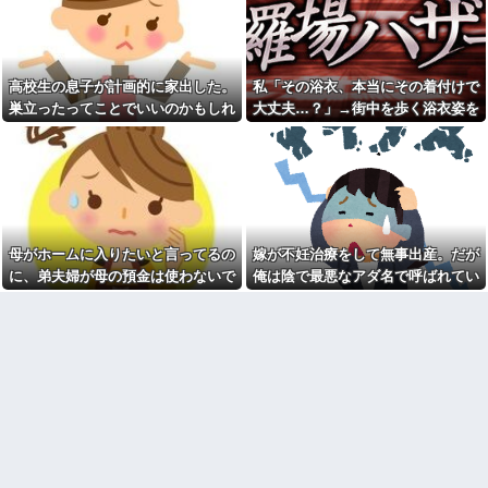
彼女と結婚の話をしていた時
私達の個人情報を調べ、訪問や
に言われたことが衝撃だった
電話をしてくる
祖父が亡くなって遺品整理し
母「お姉ちゃんは偉いのに、
てたら大量の手紙が出てきた。
あんたはねぇ…」私「また比べ
全部同じ女性で祖父と恋愛関係
るの？」→積もり積もった不満
高校生の息子が計画的に家出した。
私「その浴衣、本当にその着付けで
だったっぽい
がついに爆発して…
巣立ったってことでいいのかもしれ
大丈夫…？」→街中を歩く浴衣姿を
見知らぬママ「待って！車を
日本韓国台湾「少子化です」
動かさないで！」私「え、何が
ないけど、なんか割り切れず...
見て、違和感ばかりが気になってし
←わかる 中国北朝鮮「少子化
あったの！？」→慌てて降りる
です」←強権国家でも止められ
まい…
と園長先生が激怒していて…
ないのかよ
私「この絵馬、切ないお願い
ラーメンハゲ「最近のインス
が書いてある…」友人「読んで
タントは店に出せるレベル」ラ
みて」→有名神社で見つけた願
ーメン大好きJK「店とインスタ
い事の内容に、思わず神様も困
ントの良さは別のベクトル」他
るだろうと思ってしまい…
母がホームに入りたいと言ってるの
嫁が不妊治療をして無事出産。だが
担当美容師と近所の道端でば
義妹夫のお兄さんが草加の集
ったり。美容師「早く前みたい
に、弟夫婦が母の預金は使わないで
俺は陰で最悪なアダ名で呼ばれてい
まりにいてビックリ。義両親は
に美容室に来てくださいよ～」
新興宗教大嫌いな人たちなのに...
と言ってきた。我が弟ながら情けな
た
私「もう少し落ち着いたらお願
停車中に二人の子供を乗せた
いします」
くて溜息が出る
ヤンママに自転車ぶつけられ
カメムシは同種のカメムシが
た。ヤンママ「おめーふざけん
発した臭いでショック死する事
なよっ！ぶつかってんじゃねー
がある
よ！弁償してもらうかんな！」...
既婚女性が夫に夕飯も用意せ
チー牛「デブの事豚丼って呼
ず週２で遊びに行くって多いか
ぼうぜ！」←これが流行らなか
な？遅くても21時には帰宅して
った理由
るんだけど
【悲報】「美人すぎる県警本
【驚愕】今週末は義実家に行
部長」失職ｗｗｗｗｗｗｗｗｗ
くんだけど、料理が大の苦手な