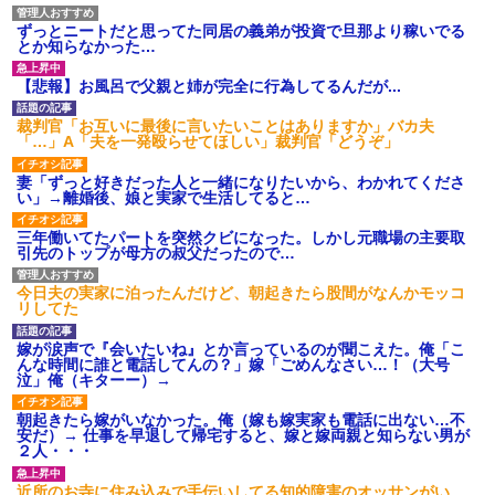
ずっとニートだと思ってた同居の義弟が投資で旦那より稼いでる
元夫の連れ子「俺の結婚式の時くらい、母親としての責任を果た
とか知らなかった…
そうとは思わないのか！」→どうも連れ子は…
【悲報】お風呂で父親と姉が完全に行為してるんだが...
テレワーク上司「会議中はカメラ付けろ！」女社員「え、事前連
絡無しは無理」上司「いいから付けろ！」→
裁判官「お互いに最後に言いたいことはありますか」バカ夫
「…」A「夫を一発殴らせてほしい」裁判官「どうぞ」
200万を貸したコウトから、追加で400万の申し込み、私「無理。
妻「ずっと好きだった人と一緒になりたいから、わかれてくださ
義弟より娘たちが大事」旦那「娘たちが成人したら別れよう」私
い」→離婚後、娘と実家で生活してると…
（は？）
三年働いてたパートを突然クビになった。しかし元職場の主要取
引先のトップが母方の叔父だったので…
今日夫の実家に泊ったんだけど、朝起きたら股間がなんかモッコ
リしてた
嫁が涙声で『会いたいね』とか言っているのが聞こえた。俺「こ
んな時間に誰と電話してんの？」嫁「ごめんなさい…！（大号
泣」俺（キターー）→
朝起きたら嫁がいなかった。俺（嫁も嫁実家も電話に出ない…不
安だ）→ 仕事を早退して帰宅すると、嫁と嫁両親と知らない男が
２人・・・
近所のお寺に住み込みで手伝いしてる知的障害のオッサンがい