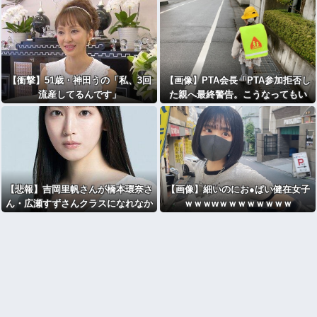
法令があり頒布中止に
【衝撃】51歳・神田うの「私、3回
【画像】PTA会長「PTA参加拒否し
流産してるんです」
た親へ最終警告。こうなってもい
い？」⇒！
【悲報】吉岡里帆さんが橋本環奈さ
【画像】細いのにお●ぱい健在女子
ん・広瀬すずさんクラスになれなか
ｗｗｗwｗｗｗｗｗｗｗｗ
った理由ｗｗｗｗｗｗｗｗｗｗ