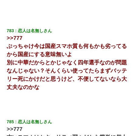
｢昨日はお兄ちゃんと一緒にお風呂に入っちゃった～｣とか毎日兄
の話をしていたA子が事故で亡くなった。→Ａ子のお母さんの話に
驚愕…
この母親は娘の黒歴史を掘り出さないと死ぬんか？ 死ぬんか？
783
恋人は名無しさん
>>777
ぶっちゃけ今は国産スマホ質も何もかも劣ってる
今日夫の実家に泊ったんだけど、朝起きたら股間がなんかモッコ
リしてた
から国産にする意味無いよ
別に中華だからとかじゃなく四年選手なのが問題
旦那が長男のDNA鑑定をしたら血縁関係0%だった。旦那「やっぱ
りウワキしてたんだな…」長男「俺は誰の子供なの？」長女・次
なんじゃない？そんくらい使ってたらまずバッテ
男「ウワキ女！」
リー死にかけだと思うけど、不便してないなら大
丈夫なのかな
【驚愕】私「今まで育てた分のお金返してね(冗談)」息子「はい、
3000万円」→数年後。私「妹が病気になったから援助して欲し
い」→
嫁の妹（26歳）がずっとウチに泊まりに来た結果→俺がヤバイｗ
ｗｗｗｗｗｗｗ
785
恋人は名無しさん
>>777
32歳ワイ、34歳の可愛い女と付き合うも現実を知ってしまい無事