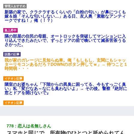
新築の家で。クラクラするくらいの「白粉の匂い」が鼻につくも
嫁＆娘「そんな匂いしない…」ある日、友人奥「素敵なアンティ
ークですね！」俺（！？）
隣の部屋の住民の母親、オートロックを突破してマンションに入
り込んできたみたいで、ずっとドアの前で喚いてて滅茶苦茶うる
さかった。
我が家のガレージに見知らぬ車。俺「もしもし、玄関にもシャッ
ターリモコンあるだろ？DOWNのボタン押してｗ」→ 待つこと１
時間弱・・・
隣室のお婆ちゃん「下階からの異臭に困ってる、今もすっごく臭
い」私「変だなあ～なにも臭わないよ」→ その後。警察『絶対に
窓とドアを開けないで』
妊娠中に「おいこのブタ女！てめー席譲れ！」と絡まれ腹を殴る
真似された。泣きながら夫に話すと一年後に…
778
恋人は名無しさん
彼女(美人女医)にネックレスをプレゼント。「こんな安物を渡すく
スマホと同じで、所有物のひとつと舐められてん
らいなら、渡さないほうがマシだからね」→ ６０万したと話した