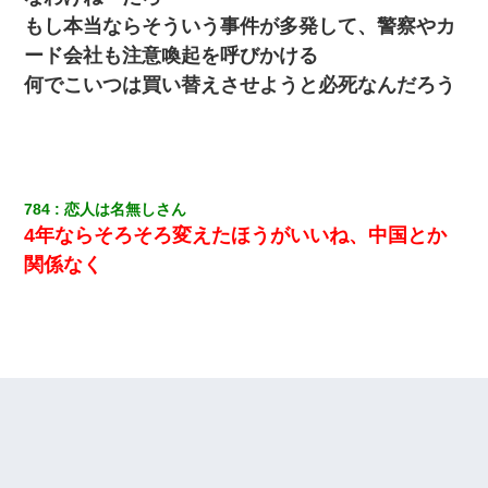
嫁が弁護士を連れてきて「悪いと思うなら慰謝料を払って離婚し
ろ」→ 俺「完全に恐喝になってますね」「お前、これが詐欺だっ
もし本当ならそういう事件が多発して、警察やカ
て知ってる？」
ード会社も注意喚起を呼びかける
何でこいつは買い替えさせようと必死なんだろう
22歳の頃、父に36歳の男性とお見合いをしてくれと頼まれた。父
の親会社の経営者の息子さんだったので、父も喜んで私の写真を
送ったんだが→
ワイ144kg彼女98kgデブカップル、1年間毎日行為しまくった結
果
784
恋人は名無しさん
4年ならそろそろ変えたほうがいいね、中国とか
朝起きたら嫁がいなかった。俺（嫁も嫁実家も電話に出ない…不
関係なく
安だ）→ 仕事を早退して帰宅すると、嫁と嫁両親と知らない男が
２人・・・
夫の友達がBBQを定期的に開催して夫婦で参加してたんだけど、
女性側のリーダーみたいな人に「BBQは友達とやりなよ！」と言
われて…
【画像】女の子「お母さん！！私ようやくファッションモデルに
選ばれたの！絶対見に来てね！」→悲しい結果がこれ・・・