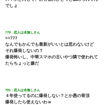
ら・・・
でしょ
デパートの外商『私さんだと名乗る女が、ツケで宝石を買おうと
していて…』私「！？」→ 翌日。ママ友たちの様子が微妙におか
しくなり・・・
779
恋人は名無しさん
父親がくも膜下出血で突然ﾀﾋ。→母の貯金が0なことが判明。→母
「私を家に置いてほしい、どうか見捨てないで(土下座」俺・嫁
>>777
「…」
なんでもかんでも最新がいいとは思わないけど
それ爆発しないの？
【GJ!】会社から帰宅中、広い駐車場にエンジンかけっ放しの車を
発見。しかも「ヒィ～」みたいな声も聞こえてきたので気になっ
爆発怖いし、中華スマホの古いやつ隣で使われて
て近寄ったら女の子がおっさんの下敷きになってた
たらちょっと嫌だ
彼氏の家に泊まる事になり、ゲームで盛り上がってさぁ寝よう！
と電気を消すとミシッって音が…彼「ちょっと待ってて」→勢い
よくドアを開けるとなんと…
781
恋人は名無しさん
義兄嫁「娘が大学に入ったら下宿させて」私「しつこい、学校斡
旋のアパートに行け」→ 旦那が義兄に通報したら「志望校を変え
４年使ってるのに爆発しない？とか愚の骨頂
ろ！」とキレて・・・
爆発したら使えないわｗ