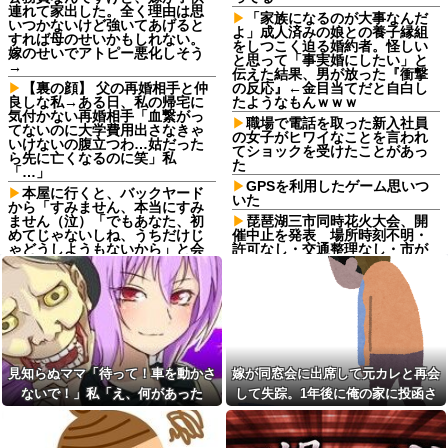
連れて家出した。全く理由は思
「家族になるのが大事なんだ
いつかないけど強いてあげると
よ」成人済みの娘との養子縁組
すれば母のせいかもしれない。
をしつこく迫る婚約者。怪しい
嫁のせいでアトピー悪化しそう
と思って「事実婚にしたい」と
→
伝えた結果、男が放った『衝撃
【裏の顔】 父の再婚相手と仲
の反応』←金目当てだと自白し
良しな私→ある日、私の帰宅に
たようなもんｗｗｗ
気付かない再婚相手「血繋がっ
職場で電話を取った新入社員
てないのに大学費用出さなきゃ
の女子がヒワイなことを言われ
いけないの腹立つわ…姑だった
てショックを受けたことがあっ
ら先に亡くなるのに笑」私
た
「…」
GPSを利用したゲーム思いつ
本屋に行くと、バックヤード
いた
から「すみません、本当にすみ
ません（泣）「でもあなた、初
琵琶湖三市同時花火大会、開
めてじゃないしね、うちだけじ
催中止を発表 場所時刻不明・
ゃどうしようもないから」と会
許可なし・交通整理なし・市が
話が聞こえてきた→する
関与否定
と・・・
20年くらい前だけど当時お付
生活保護の相談に行ったら、
き合いがあった仲間が神社に赤
愛猫を手放さないと無理と言わ
いものを身につけちゃいけない
れた。子どものような存在だか
と言ってた
ら手放すのは絶対に考えられな
【画像】TWICE・モモ(30)、
い・・・
またしてもセクシーボデーを披
見知らぬママ「待って！車を動かさ
嫁が同窓会に出席して元カレと再会
妹と差をつけて育てられた。
露ｗｗｗｗｗｗｗｗ
妹「家も土地も、財産はすべて
ないで！」私「え、何があった
して失踪。1年後に俺の家に投函さ
ワイ「さぁてTwitterみるか
私が継ぐ。相続は放棄して」母
ぁ」沢山の幸せ、沢山の人々の
の！？」→慌てて降りると園長先生
れたものがこれ...
「うんうん」私「わかった」 →
努力「うおおおお」ｽﾞﾄﾞﾄﾞﾄﾞﾄﾞ
数年後、復讐のチャンスがや...
が激怒していて…
父の再婚相手が職権乱用して