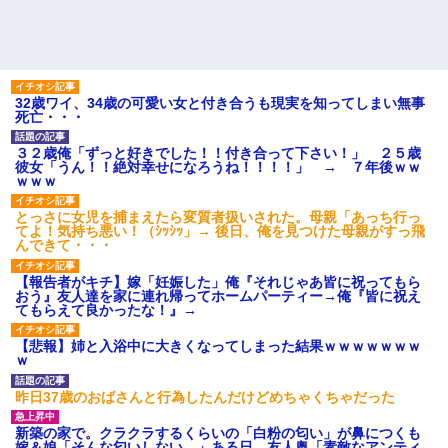
32歳ワイ、34歳の可愛い女と付き合うも現実を知ってしまい無事
死亡・・・
３２歳俺「ずっと好きでした！！付き合って下さい！」 ２５歳
彼女「うん！！絶対幸せになろうね！！！！」 → ７年後ｗｗ
ｗｗｗ
とっさに女児を捕まえたら変質者扱いされた。母親「あっち行っ
てよ！気持ち悪い！（ｼｯｼｯ」→ 後日、俺を見つけた母親がすっ飛
んできて・・・
【報告者がキチ】嫁「妊娠した」俺『それじゃあ皆に祝ってもら
おう』友人達を家に連れ帰ってホームパーティー→俺『皆に祝え
てもらえて良かったな！』→
【悲報】姉と入浴中に大きくなってしまった結果ｗｗｗｗｗｗｗ
ｗ
昨日37歳のおばさんと行為したんだけどめちゃくちゃだった
新築の家で。クラクラするくらいの「白粉の匂い」が鼻につくも
嫁＆娘「そんな匂いしない…」ある日、友人奥「素敵なアンティ