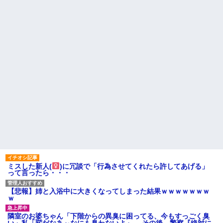
【悲報】思春期の娘に「キモ
義母から衝撃的な一言を言われ
ッ」と言われたお父さん、グレ
た!ええー...何なの?
るｗｗｗｗｗｗｗ
数年前に私が旅行先で落とし
ライチュウ「ピチューとピカ
た財布の中身が何年も経ってか
チュウより圧倒的に強いですｗ
ら別の旅行先で私自身によって
ｗｗｗ」←こいつが不人気な理
拾われた
由
俺の方が潔癖なのに嫁が俺に
【悲報】取引先専務「Aを20個
片付けさせようとしない。スト
注文する」 ぼく「いつも1～2
レス半端ないので決別宣言し
個しか使わないけど本当に20で
た。嫁「頑張るから半年猶予を
あってる？」 取専「あって
ちょうだい」←頑張るポイント
る」→結果『こう』なったんだ
が的外れすぎて絶賛空回り中
がコレワイが悪いん
主な税金の成り立ちを調べて
か？？？？？？？？
みたよ
【悲報】 婚約指輪が「たった
の0.3ct」で毎日泣いてる私がヤ
バすぎる理由がコレｗｗｗｗｗ
ハードオフに売っていた4万
4000円のフィギュアがヤバすぎ
るｗｗｗｗｗｗ「こんな高い
の？ｗｗ」「逆に超安い」
私「ちょっと、人の家の金庫
ミスした新人(
)に冗談で「行為させてくれたら許してあげる」
触らないでよ！」キチママ『そ
って言ったら・・・
こに金庫があったから、開けて
みようとしただけ☆』義兄「泥
【悲報】姉と入浴中に大きくなってしまった結果ｗｗｗｗｗｗｗ
は出てけ！二度と来るな！」結
ｗ
果・・・
私「初めて飲む味だけどなん
隣室のお婆ちゃん「下階からの異臭に困ってる、今もすっごく臭
のお茶？」彼「ちっ！」私「」
い」私「変だなあ～なにも臭わないよ」→ その後。警察『絶対に