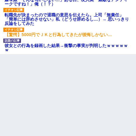
ークですね！」俺（！？）
転職先が決まったので退職の意思を伝えたら。上司「無責任」
「簡単には辞めさせない」私（どうせ辞めるし…）→ 思いっきり
反論をしてみた
【驚愕】5000円でＪＫと行為してきたが後悔しかない…
彼女との行為を録画した結果→衝撃の事実が判明したｗｗｗｗｗ
ｗ