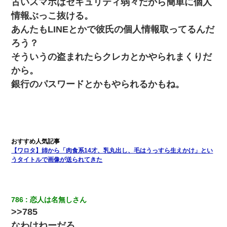
古いスマホはセキュリティ弱々だから簡単に個人
死亡・・・
情報ぶっこ抜ける。
あんたもLINEとかで彼氏の個人情報取ってるんだ
【衝撃】婚約者「兄と結婚はするけど嫁入りするわけじゃない。
お互い干渉はしないようにしましょう」→ その後に結納金の話を
ろう？
したので、母が・・・
そういうの盗まれたらクレカとかやられまくりだ
から。
ワイアラサー主婦、昨晩久しぶりに夫と致した結果ｗｗｗｗｗ
銀行のパスワードとかもやられるかもね。
夫に癌の余命宣告。その闘病中に長女から信じられない言葉を受
けた
体中に赤い蕁麻疹みたいなのができて、皮膚科にいったら「ジベ
ル薔薇色ひこう疹」という症状だと言われた
【ワロタ】姉から「肉食系14才、乳丸出し、毛はうっすら生えかけ」とい
うタイトルで画像が送られてきた
宅飲みで女友達の乳を見てしまった・・・
私「結婚やめるわ」 婚約者「え？なんでなんで？」 → 放置した
786
恋人は名無しさん
結果…｜生活｜ワロタあんてな
>>785
なわけねーだろ