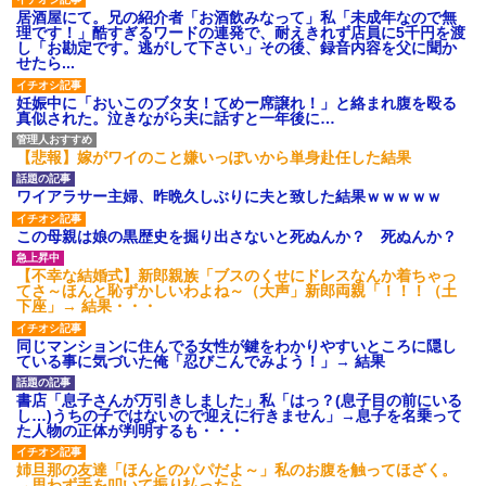
居酒屋にて。兄の紹介者「お酒飲みなって」私「未成年なので無
理です！」酷すぎるワードの連発で、耐えきれず店員に5千円を渡
し「お勘定です。逃がして下さい」その後、録音内容を父に聞か
せたら...
妊娠中に「おいこのブタ女！てめー席譲れ！」と絡まれ腹を殴る
真似された。泣きながら夫に話すと一年後に…
【悲報】嫁がワイのこと嫌いっぽいから単身赴任した結果
ワイアラサー主婦、昨晩久しぶりに夫と致した結果ｗｗｗｗｗ
この母親は娘の黒歴史を掘り出さないと死ぬんか？ 死ぬんか？
【不幸な結婚式】新郎親族「ブスのくせにドレスなんか着ちゃっ
てさ～ほんと恥ずかしいわよね～（大声」新郎両親「！！！（土
下座」→ 結果・・・
同じマンションに住んでる女性が鍵をわかりやすいところに隠し
ている事に気づいた俺「忍びこんでみよう！」→ 結果
書店「息子さんが万引きしました」私「はっ？(息子目の前にいる
し…)うちの子ではないので迎えに行きません」→息子を名乗って
た人物の正体が判明するも・・・
姉旦那の友達「ほんとのパパだよ～」私のお腹を触ってほざく。
→思わず手を叩いて振り払ったら…