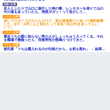
友人とふたりで山口に旅行した時の事。レンタカーを借りて山の
中の道を走っていたら、突然ガガッ！って音がして…
彼にプロポーズされたんだけど、実は資産家だと知って婚約破棄
した。B子「A男くんと別れたって本当？私が付き合ってもい
い？」
最近うちの庭に知らない男の人がしょっちゅう入ってくる。それ
を職場で愚痴ったら、同僚男性が怒鳴りつけてきた。
彼氏家「うちは墨入れるのが伝統だから。お前も彫れ」 → 結果…