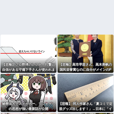
【悲報】プロ野球のレフト、打撃に
【悲報】高市早苗さん、高木美帆の
自信がある守備下手さんが使われま
国民栄誉賞なのに自分がメインのP
くるｗｗｗｗｗｗｗｗｗｗ
Vを公開してしまう
秘密法人デスメイカー、ソシャゲへ
【悲報】 同人作家さん「夏コミで定
の思想が強い最新話が公開
規グッズ出します！」→日本に「イ
ンチ表記の定規は販売禁止」という