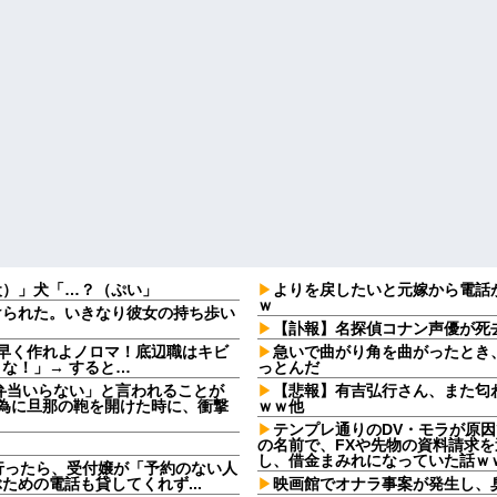
犬）」犬「…？（ぷい」
よりを戻したいと元嫁から電話
ｗ
けられた。いきなり彼女の持ち歩い
【訃報】名探偵コナン声優が死去
早く作れよノロマ！底辺職はキビ
急いで曲がり角を曲がったとき
な！」→ すると…
っとんだ
弁当いらない」と言われることが
【悲報】有吉弘行さん、また匂
る為に旦那の鞄を開けた時に、衝撃
ｗｗ他
テンプレ通りのDV・モラが原
の名前で、FXや先物の資料請求
し、借金まみれになっていた話ｗ
行ったら、受付嬢が「予約のない人
めの電話も貸してくれず...
映画館でオナラ事案が発生し、