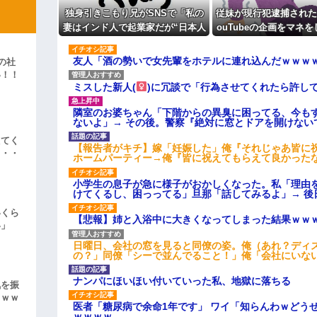
独身引きこもり兄がSNSで「私の
従妹が現行犯逮捕された
彼「ちっ！」私「」
妻はインド人で起業家だが“日本人
ouTubeの企画をマネ
女性は男に甘えている”と言ってい
させごっこ」をしてお
逆切れ。「何クラクション鳴らして
ます。日本に女性差別はありませ
友人「酒の勢いで女先輩をホテルに連れ込んだｗｗｗ
の社
ん」って発信したらどうしよう
らｗｗｗｗｗ(※画像あり)
い！！
女子のこの動画、すげえええええｗ
ミスした新人(
)に冗談で「行為させてくれたら許し
」
車線を制限速度で走った結果
隣室のお婆ちゃん「下階からの異臭に困ってる、今も
ないよ」→ その後。警察『絶対に窓とドアを開けない
くる
えてく
【報告者がキチ】嫁「妊娠した」俺『それじゃあ皆に
やらかす←あまり悲しませないでく
・・・
ホームパーティー→俺『皆に祝えてもらえて良かった
小学生の息子が急に様子がおかしくなった。私「理由
けてくるし、困っってる」旦那「話してみるよ」→ 後
いくら
【悲報】姉と入浴中に大きくなってしまった結果ｗｗ
い」
日曜日、会社の窓を見ると同僚の姿。俺（あれ？ディ
の？」同僚「シーで並んでること！」俺「会社にいな
ナンパにほいほい付いていった私、地獄に落ちる
気を振
ｗｗｗ
医者「糖尿病で余命1年です」 ワイ「知らんわｗどう
ｗｗｗｗ