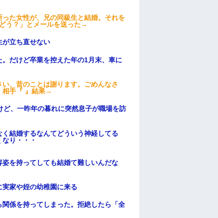
断った女性が、兄の同級生と結婚。それを
はどう？」とメールを送った→
生が立ち直せない
た。だけど卒業を控えた年の1月末、車に
さい、昔のことは謝ります。ごめんなさ
相手『 』結果→
けど、一昨年の暮れに突然息子が職場を訪
なく結婚するなんてどういう神経してる
くなり・・・
容姿を持ってしても結婚て難しいんだな
に実家や姪の幼稚園に来る
ら関係を持ってしまった。拒絶したら「全
。