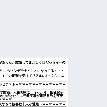
があった。離婚してまだ１０日だっちゅーの
 → 今トンデモナイことになってる・・・
、すごい衝撃を受けてリアルに2ｍくらいふ
わせポストｗｗｗｗｗｗｗｗｗｗｗｗｗｗｗ
因で離婚。元義実家に「うっかり」旧姓嫁子
を送り続けたら…元義実家が電話番号を変更
ｗｗｗｗ
臭すぎて観客数十人が避難へｗｗｗｗｗｗｗ