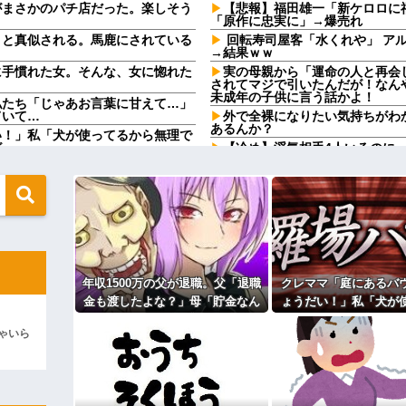
がまさかのパチ店だった。楽しそう
【悲報】福田雄一「新ケロロに
「原作に忠実に」→爆売れ
うと真似される。馬鹿にされている
回転寿司屋客「水くれや」 アル
→結果ｗｗ
に手慣れた女。そんな、女に惚れた
実の母親から「運命の人と再会
されてマジで引いたんだが！なん
未成年の子供に言う話かよ！
私たち「じゃあお言葉に甘えて…」
ていて…
外で全裸になりたい気持ちがわ
あるんか？
い！」私「犬が使ってるから無理で
が…
【冷め】浮気相手4人いるのに
どうやって結婚するんです？」→飲
駐車苦手すぎる・・・
幼児どもが「ないのかよ！」「お
なかったです」←これほんまかぁ？
をドンドン叩いたり、エルボーし
【動画】ショートスリーパー堀さ
wwwwww
事だと話題
にみんなで神社行きます」←これ
クレママ「庭にあるバウンサー
す」→断った数日後、庭からまさ
過ぎてワイらにブッ刺さりまくりw
子どもが中学受験してる知り合
年収1500万の父が退職。父「退職
クレママ「庭にあるバ
えない距離の学校だけらしい
INEがこちら
金も渡したよな？」母「貯金なん
ょうだい！」私「犬が
「俺の事好きだよね？」と頻繁
から髪を引っ張られ、子供が悪戯し
てないよー」父「全部なくなった
ら無理です」→断った
６年にもなるので流石にうんざり
ら耳元でハサミの音がした！...
ゃいら
の！？」→予想外の返事に家族騒
からまさかの物音
【賛否両論】バツイチ子連れの
ィギュアがヤバすぎるｗｗｗｗｗｗ
然となり…
取り放題でてんこ盛りにしてる
う、、、
よ！」キチママ『そこに金庫があっ
「泥は出てけ！二度と来るな！」結
主な税金の成り立ちを調べてみ