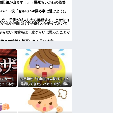
福田組が出ます！」→爆死ちいかわの監督
バイト僕「セルf(いや揉め事は避けよう)」
した、子供が成人したら離婚する」とか告白
やかんや理由つけて子供4人も作っておいて
からない お前らは一度ぐらいは思ったことが
…嫁との離婚を拒否られる男の本音
いﾌｻﾞｹﾝﾅ！」とわめきながらショーケース
たりしだした
ん、対面で高須幹弥にキレる ← 睡眠は大
ちょうだい！」私「犬が使ってるから無理で
かの物音が…
い、たくさん受けさせてるけど合格したの通
ウンサーち
長男嫁が「お姉ちゃん助けて」と
使ってるか
電話してきた。バカトメが、雪の
に確認してくる旦那がうざい。結婚してもう
数日後、庭
中うちの息子に会いに来ようとし
が…
たらしく...
私、彼氏が結婚を拒む理由がコレｗｗｗｗｗ
のはまあ見かけるが持ち帰りはなしでしょ
たよ