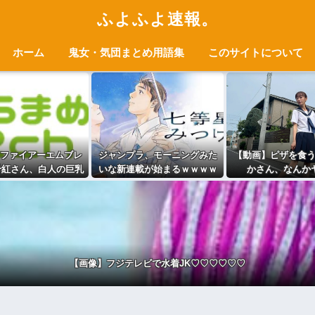
ふよふよ速報。
ホーム
鬼女・気団まとめ用語集
このサイトについて
ファイアーエムブレ
ジャンプラ、モーニングみた
【動画】ピザを食
千紅さん、白人の巨乳
いな新連載が始まるｗｗｗｗ
かさん、なんか
を出してしまうwww
ｗｗｗｗ
【画像】フジテレビで水着JK♡♡♡♡♡♡