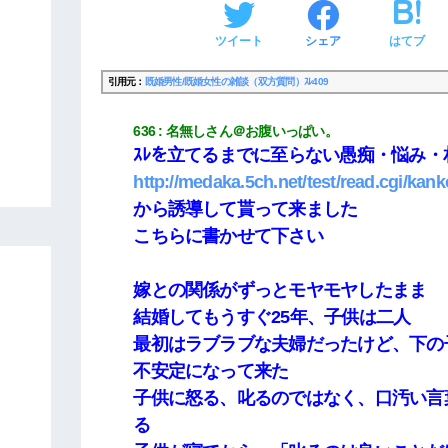
ツイート
シェア
はてブ
引用元：
既婚男性/既婚女性の雑談（双方質問）ｽﾚ409
636
名無しさん＠お腹いっぱい。
ｽﾚを立てるまでに至らない愚痴・悩み・相談
http://medaka.5ch.net/test/read.cgi/kan
から誘導して貰って来ました
こちらに書かせて下さい
嫁との関係がずっとモヤモヤしたまま
結婚してもうすぐ25年、子供は二人
最初はラブラブな夫婦だったけど、下の
不安定になって来た
子供に怒る、叱るのではなく、口汚い言
る