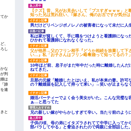
【クズ】昔、兄がお見合いして「ブスすぎｗｗｗ」と
知った兄は荒れ狂い、｢嫁さん、俺のお古ですが気分
してか
男だけどリベンジポノレノの被害者になって未だに人
私は家が貧しくて、手に職をつけようと看護師になっ
ひかれて看護師になれなくなった。
けど、
よろし
父が他界→父のフリン相手『どうか相続を放棄して下
い…』私「お子さんはフリン略奪婚って知ってるの？」
10年ほど前、息子がまだ年中だった時に離婚したんだ
頃かな
ねてきた。
事が判
結婚は
旦那の元嫁「離婚したとはいえ、私が本来の妻。許可
の？離婚届を記入して持って来い」→笑いが止まらな
、「諦
女を連
婚活パーティーでよく会う美女がいた。こんな完璧な
ぁ…と思ってた
兄の新しい嫁がやらかしすぎて辛い。当たり前のよう
引きと
子供の頃、母の弟にイタズラされてて中学に入ってか
部バラしてやる」と脅迫されたので両親に全部話した