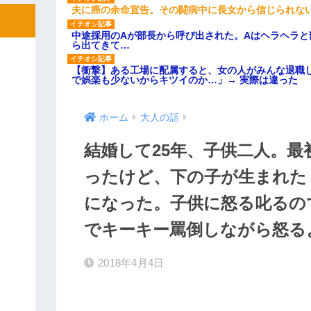
夫に癌の余命宣告。その闘病中に長女から信じられな
中途採用のAが部長から呼び出された。Aはヘラヘラと
ら出てきて…
【衝撃】ある工場に配属すると、女の人がみんな退職
で娯楽も少ないからキツイのか…」→ 実際は違った
ホーム
大人の話
結婚して25年、子供二人。
ったけど、下の子が生まれた
になった。子供に怒る叱るの
でキーキー罵倒しながら怒る
2018年4月4日