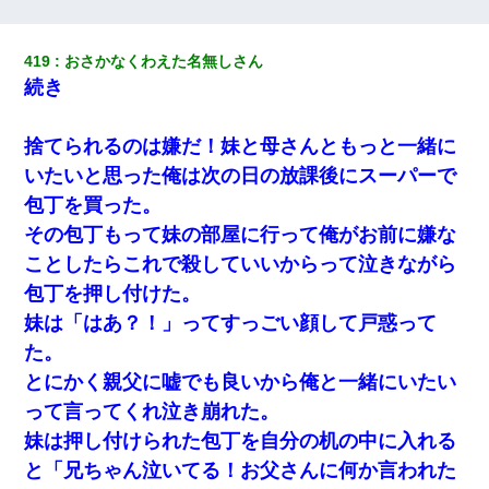
「お前の父ちゃんは自宅警備員」とかからかわれたけど、実はと
んでもない仕事に就いていた
419
おさかなくわえた名無しさん
続き
デパートの外商『私さんだと名乗る女が、ツケで宝石を買おうと
していて…』私「！？」→ 翌日。ママ友たちの様子が微妙におか
しくなり・・・
捨てられるのは嫌だ！妹と母さんともっと一緒に
いたいと思った俺は次の日の放課後にスーパーで
義兄嫁が義実家で「コロナ陽性だったからこのまま療養させて下
包丁を買った。
さい」と言い出してド修羅場になった
その包丁もって妹の部屋に行って俺がお前に嫌な
ことしたらこれで殺していいからって泣きながら
嫁に不倫されたから嫁と不倫相手に1000万の慰謝料請求した
包丁を押し付けた。
元旦那から復縁要請。息子「最新型のiPhoneも買えない貧乏は嫌
妹は「はあ？！」ってすっごい顔して戸惑って
だ、再婚して」私「なら父親と暮らせ」息子「やった＾＾」私
た。
（もう手遅れだったんだな…）
とにかく親父に嘘でも良いから俺と一緒にいたい
小2の頃、妹と昼寝してたら家が火事になってて気づくと逃げ場が
って言ってくれ泣き崩れた。
なかった。妹を抱き締めて「ﾀﾋんじゃうよ」って泣いてたら…
妹は押し付けられた包丁を自分の机の中に入れる
と「兄ちゃん泣いてる！お父さんに何か言われた
医者「糖尿病で余命1年です」 ワイ「知らんわｗどうせ死ぬなら