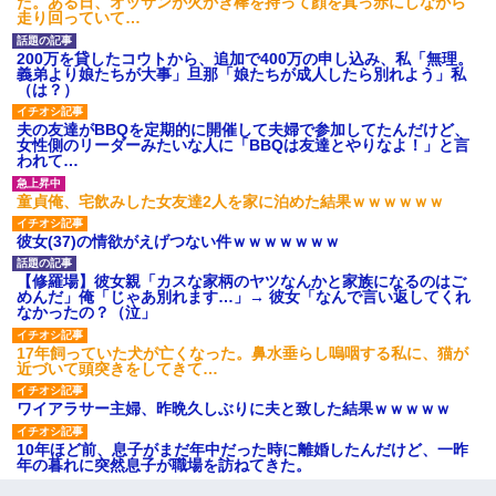
た。ある日、オッサンが火かき棒を持って顔を真っ赤にしながら
走り回っていて…
200万を貸したコウトから、追加で400万の申し込み、私「無理。
義弟より娘たちが大事」旦那「娘たちが成人したら別れよう」私
（は？）
夫の友達がBBQを定期的に開催して夫婦で参加してたんだけど、
女性側のリーダーみたいな人に「BBQは友達とやりなよ！」と言
われて…
童貞俺、宅飲みした女友達2人を家に泊めた結果ｗｗｗｗｗｗ
彼女(37)の情欲がえげつない件ｗｗｗｗｗｗｗ
【修羅場】彼女親「カスな家柄のヤツなんかと家族になるのはご
めんだ」俺「じゃあ別れます…」→ 彼女「なんで言い返してくれ
なかったの？（泣」
17年飼っていた犬が亡くなった。鼻水垂らし嗚咽する私に、猫が
近づいて頭突きをしてきて…
ワイアラサー主婦、昨晩久しぶりに夫と致した結果ｗｗｗｗｗ
10年ほど前、息子がまだ年中だった時に離婚したんだけど、一昨
年の暮れに突然息子が職場を訪ねてきた。