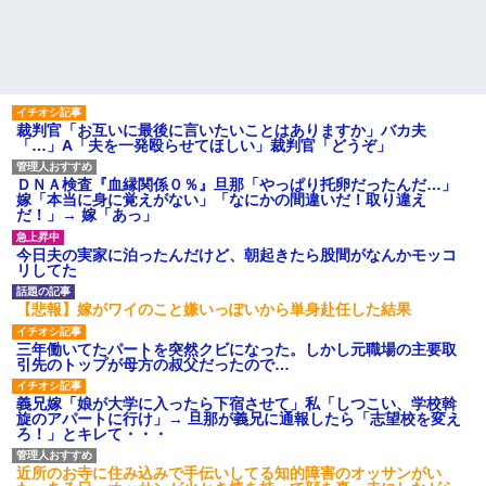
裁判官「お互いに最後に言いたいことはありますか」バカ夫
「…」A「夫を一発殴らせてほしい」裁判官「どうぞ」
ＤＮＡ検査『血縁関係０％』旦那「やっぱり托卵だったんだ…」
嫁「本当に身に覚えがない」「なにかの間違いだ！取り違え
だ！」→ 嫁「あっ」
今日夫の実家に泊ったんだけど、朝起きたら股間がなんかモッコ
リしてた
【悲報】嫁がワイのこと嫌いっぽいから単身赴任した結果
三年働いてたパートを突然クビになった。しかし元職場の主要取
引先のトップが母方の叔父だったので…
義兄嫁「娘が大学に入ったら下宿させて」私「しつこい、学校斡
旋のアパートに行け」→ 旦那が義兄に通報したら「志望校を変え
ろ！」とキレて・・・
近所のお寺に住み込みで手伝いしてる知的障害のオッサンがい