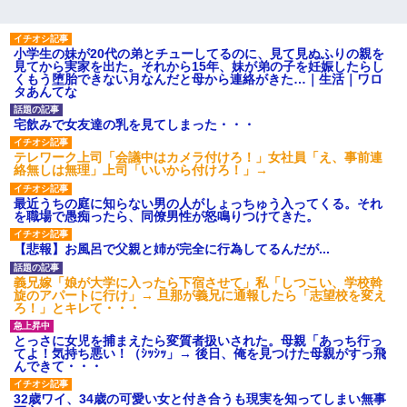
小学生の妹が20代の弟とチューしてるのに、見て見ぬふりの親を
見てから実家を出た。それから15年、妹が弟の子を妊娠したらし
くもう堕胎できない月なんだと母から連絡がきた…｜生活｜ワロ
タあんてな
宅飲みで女友達の乳を見てしまった・・・
テレワーク上司「会議中はカメラ付けろ！」女社員「え、事前連
絡無しは無理」上司「いいから付けろ！」→
最近うちの庭に知らない男の人がしょっちゅう入ってくる。それ
を職場で愚痴ったら、同僚男性が怒鳴りつけてきた。
【悲報】お風呂で父親と姉が完全に行為してるんだが...
義兄嫁「娘が大学に入ったら下宿させて」私「しつこい、学校斡
旋のアパートに行け」→ 旦那が義兄に通報したら「志望校を変え
ろ！」とキレて・・・
とっさに女児を捕まえたら変質者扱いされた。母親「あっち行っ
てよ！気持ち悪い！（ｼｯｼｯ」→ 後日、俺を見つけた母親がすっ飛
んできて・・・
32歳ワイ、34歳の可愛い女と付き合うも現実を知ってしまい無事