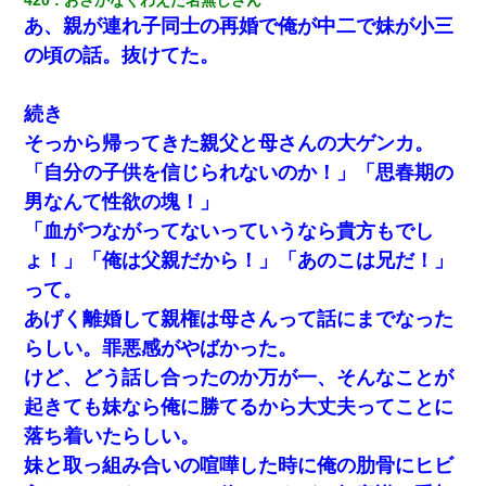
あ、親が連れ子同士の再婚で俺が中二で妹が小三
の頃の話。抜けてた。
9月に付き合い始めたけどこの、この人と結婚はないわと判断して
別れた。その元彼が交通事故で重体になっているらしく…
続き
【悲報】姉と入浴中に大きくなってしまった結果ｗｗｗｗｗｗｗ
そっから帰ってきた親父と母さんの大ゲンカ。
ｗ
「自分の子供を信じられないのか！」「思春期の
男なんて性欲の塊！」
昨日37歳のおばさんと行為したんだけどめちゃくちゃだった
「血がつながってないっていうなら貴方もでし
【まぬけ】夫「離婚だ！」私「わかった。で？」夫「慰謝料
ょ！」「俺は父親だから！」「あのこは兄だ！」
だ！」私「いいけど弁護士通して。私も請求する」夫「」
って。
あげく離婚して親権は母さんって話にまでなった
【衝撃】職場に入って来た綺麗な新人さんに職場を案内すること
に → 新人「ドンッ！」私「！？」→ 突然、突き飛ばされて左手
らしい。罪悪感がやばかった。
の甲を踏みつけられて…
けど、どう話し合ったのか万が一、そんなことが
起きても妹なら俺に勝てるから大丈夫ってことに
ミスした新人(
)に冗談で「行為させてくれたら許してあげる」
って言ったら・・・
落ち着いたらしい。
妹と取っ組み合いの喧嘩した時に俺の肋骨にヒビ