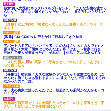
彼女(美人女医)にネックレスをプレゼント。「こんな安物を渡すく
らいなら、渡さないほうがマシだからね」→ ６０万したと話した
ら・・・
【画像】女上司(30)「終電なくなったね…部屋くる？」ワイ「行
きます！」
[緊急]ベロベロの女に声をかけて行為してきた結果
アパートのドアに『ハンザイ者！この人はさいあくの人です』と
張り紙が！大家「面倒はごめんだよ」私「はあ」→警察に行き、
見回りで犯人が捕まったが、それが…｜生活｜ヌルポあんてな
ミスした新人(
)に冗談で「行為させてくれたら許してあげる」
って言ったら・・・
【修羅場】彼女親「カスな家柄のヤツなんかと家族になるのはご
めんだ」俺「じゃあ別れます…」→ 彼女「なんで言い返してくれ
なかったの？（泣」
今日夫の実家に泊ったんだけど、朝起きたら股間がなんかモッコ
リしてた
義兄嫁が義実家で「コロナ陽性だったからこのまま療養させて下
さい」と言い出してド修羅場になった