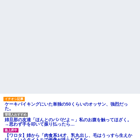
れなくなってしまう
の約7割がまさかの『こう』回答
してしまうw w w w w w w w
ねりけしで作った正露丸を飲
ませたら｢すっげー効いた。サン
【画像】ディズニーのおいな
キューな｣と笑顔で返された
り巻（600円）、流石にアレすぎ
て賛否両論の大炎上をしてしま
【驚愕】サークルで付き合っ
うw w w w w w w
た男が既婚者だった！しかも妻
から直接電話が来たんだがｗｗ
俺「ゲーム機どこ？」親「ち
ｗｗ
ょっと借りたよ」→どうぶつの
森を開いた瞬間、村が大変なこ
転校生と仲良くなってその子
とになっていて…
の家に遊びに行ったら私が小さ
い頃に撮った写真があった
ハードオフに売っていた4万
4000円のフィギュアがヤバすぎ
パートの面接で号泣しながら
るｗｗｗｗｗｗ「こんな高い
「ここもダメだったらもう食べ
の？ｗｗ」「逆に超安い」
ていけないんです」って熱弁し
てた人がいた
私「ちょっと、人の家の金庫
触らないでよ！」キチママ『そ
主な税金の成り立ちを調べて
こに金庫があったから、開けて
みたよ
みようとしただけ☆』義兄「泥
は出てけ！二度と来るな！」結
果・・・
私「初めて飲む味だけどなん
ケーキバイキングにいた単独の50くらいのオッサン、強烈だっ
のお茶？」彼「ちっ！」私「」
た。
【GIF】JSのカンチョーワロ
タ
姉旦那の友達「ほんとのパパだよ～」私のお腹を触ってほざく。
後続車にクラクションを鳴ら
→思わず手を叩いて振り払ったら…
され彼氏が逆切れ。「何クラク
ション鳴らしてんだ！降りてこ
【ワロタ】姉から「肉食系14才、乳丸出し、毛はうっすら生えか
いよ！」と怒鳴りだし...
け」というタイトルで画像が送られてきた