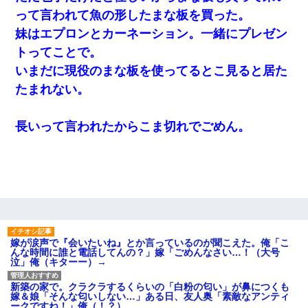
した。B子「A男くんと別れたって本当？私が付き合ってもい
って言われて魚の形したまな板を買った。
い？」
妹はエプロンとカーネーション。一緒にプレゼン
トってことで。
私は家が貧しくて、手に職をつけようと看護師になった。だけど
卒業を控えた年の1月末、車にひかれて看護師になれなくなった。
いまだに現役のまな板を使ってるとこ見ると居た
たまれない。
長いって言われたからこま切れでごめん。
嫁が涙声で『会いたいね』とか言っているのが聞こえた。俺「こ
んな時間に誰と電話してんの？」嫁「ごめんなさい…！（大号
泣」俺（キターー）→
新築の家で。クラクラするくらいの「白粉の匂い」が鼻につくも
嫁＆娘「そんな匂いしない…」ある日、友人奥「素敵なアンティ
ークですね！」俺（！？）