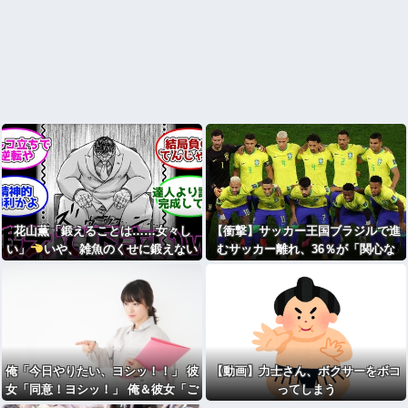
花山薫「鍛えることは……女々し
【衝撃】サッカー王国ブラジルで進
い」
いや、雑魚のくせに鍛えない
むサッカー離れ、36％が「関心な
ほうがダサいやろ
し」・・・・・・・・・
俺「今日やりたい、ヨシッ！！」 彼
【動画】力士さん、ボクサーをボコ
女「同意！ヨシッ！」 俺＆彼女「ご
ってしまう
安全に！！！」⇒ｗｗ