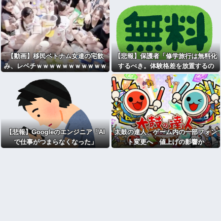
【動画】移民ベトナム女達の宅飲
【悲報】保護者「修学旅行は無料化
み、レベチｗｗｗｗｗｗｗｗｗｗｗ
するべき。体験格差を放置するの
ｗｗｗｗｗｗｗｗｗｗｗｗｗ
か」←これ
【悲報】Googleのエンジニア「AI
太鼓の達人、ゲーム内の一部フォン
で仕事がつまらなくなった」
ト変更へ 値上げの影響か