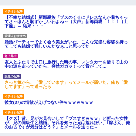
【不幸な結婚式】新郎親族「ブスのくせにドレスなんか着ちゃっ
てさ～ほんと恥ずかしいわよね～（大声」新郎両親「！！！（土
下座」→ 結果・・・
婚活パーティーでよく会う美女がいた。こんな完璧な容姿を持っ
てしても結婚て難しいんだなぁ…と思ってた
友人とふたりで山口に旅行した時の事。レンタカーを借りて山の
中の道を走っていたら、突然ガガッ！って音がして…
さっき嫁から、「愛しています」ってメールが届いた。俺も「愛
してます」って送ったら
彼女(37)の情欲がえげつない件ｗｗｗｗｗｗｗ
【クズ】昔、兄がお見合いして「ブスすぎｗｗｗ」と断った女性
が、兄の同級生と結婚。それを知った兄は荒れ狂い、｢嫁さん、俺
のお古ですが気分はどう？」とメールを送った→