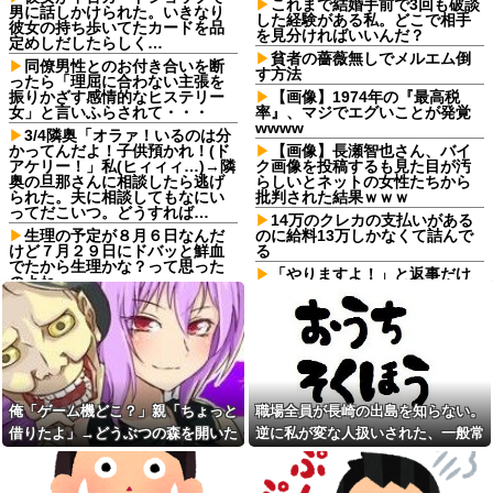
これまで結婚手前で3回も破談
男に話しかけられた。いきなり
した経験がある私。どこで相手
彼女の持ち歩いてたカードを品
を見分ければいいんだ？
定めしだしたらしく…
貧者の薔薇無しでメルエム倒
同僚男性とのお付き合いを断
す方法
ったら「理屈に合わない主張を
振りかざす感情的なヒステリー
【画像】1974年の『最高税
女」と言いふらされて・・・
率』、マジでエグいことが発覚
wwww
3/4隣奥「オラァ！いるのは分
かってんだよ！子供預かれ！(ド
【画像】長瀬智也さん、バイ
アケリー！」私(ヒィィィ…)→隣
ク画像を投稿するも見た目が汚
奥の旦那さんに相談したら逃げ
らしいとネットの女性たちから
られた。夫に相談してもなにい
批判された結果ｗｗｗ
ってだこいつ。どうすれば…
14万のクレカの支払いがある
生理の予定が８月６日なんだ
のに給料13万しかなくて詰んで
けど７月２９日にドバッと鮮血
る
でたから生理かな？って思った
「やりますよ！」と返事だけ
のよね
は一丁前なのに全く動かない職
【は？】 停車中、車にぶつけ
場の無能、催促しても放置→引
られた私「警察呼ぶ」相手のお
き取ろうとすると「申し訳ない
ばさん「今時間ないんだけど！
からやる」と拒否…やる気ない
警察何分で来るの！？早くし
なら引き受けるなよ・・・
ろ！怒」私「はぁ？」そこへ警...
鍵失くした男「45分だけ部屋
同僚A「うちの旦那だけ招待さ
に入れろ！何もしないから！」
れてない！」新婦「申し訳ない
→女子大生「無理です（警察呼
俺「ゲーム機どこ？」親「ちょっと
職場全員が長崎の出島を知らない。
けど…」→披露宴の空気が一気
びます）」→男「熱中症になれ
借りたよ」→どうぶつの森を開いた
逆に私が変な人扱いされた、一般常
に凍りついて…
ってか！使えないな！」完全に
不審者で草ｗｗｗ
瞬間、村が大変なことになってい
識だと思ってたのに
店員「レバーは焼いてお召し
上がりください」俺「大丈夫で
【人口激変】日本人が減り
て…
しょ」→生で食べた瞬間、店員
「外国人が増えた」自治体ラン