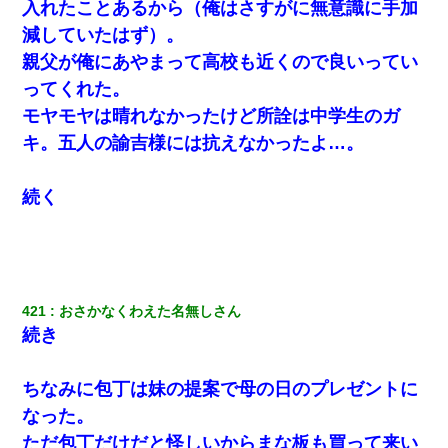
私「まとめ買いして冷凍ストックしてる」Ａ「ずるい！クレク
入れたことあるから（俺はさすがに無意識に手加
レ！」私「なんでよ」Ａ「ケーチ！バーカ！」→ 後日、Ａ旦那が
凸してきた
減していたはず）。
親父が俺にあやまって高校も近くので良いってい
夫の友達がBBQを定期的に開催して夫婦で参加してたんだけど、
ってくれた。
女性側のリーダーみたいな人に「BBQは友達とやりなよ！」と言
われて…
モヤモヤは晴れなかったけど所詮は中学生のガ
キ。五人の諭吉様には抗えなかったよ…。
３２歳俺「ずっと好きでした！！付き合って下さい！」 ２５歳
彼女「うん！！絶対幸せになろうね！！！！」 → ７年後ｗｗ
ｗｗｗ
続く
ケーキバイキングにいた単独の50くらいのオッサン、強烈だっ
た。
421
おさかなくわえた名無しさん
夫に癌の余命宣告。その闘病中に長女から信じられない言葉を受
けた
続き
私「結婚やめるわ」 婚約者「え？なんでなんで？」 → 放置した
ちなみに包丁は妹の提案で母の日のプレゼントに
結果…｜生活｜ワロタあんてな
なった。
ただ包丁だけだと怪しいからまな板も買って来い
彼にプロポーズされたんだけど、実は資産家だと知って婚約破棄