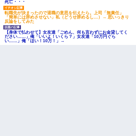
死亡・・・
転職先が決まったので退職の意思を伝えたら。上司「無責任」
「簡単には辞めさせない」私（どうせ辞めるし…）→ 思いっきり
反論をしてみた
【身体で払わせて】女友達「ごめん、何も言わずにお金貸してく
ださい……」俺「いいよ！いくら？」女友達「10万円ぐら
い……」俺「ほい！10万！」→