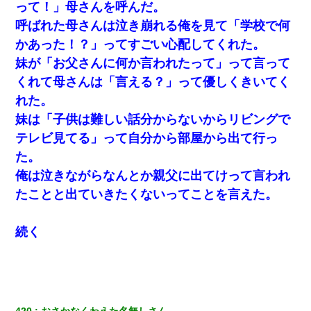
食べる量増やすわｗ」→結果ｗｗｗｗｗ
って！」母さんを呼んだ。
呼ばれた母さんは泣き崩れる俺を見て「学校で何
俺「初対面でなに言ったか覚えてる？」嫁「臭いんだよ！キモオ
かあった！？」ってすごい心配してくれた。
タ？だっけ？」俺「だいたい合ってる。で、なんで告白してきた
の？」→
妹が「お父さんに何か言われたって」って言って
くれて母さんは「言える？」って優しくきいてく
朝起きたら嫁がいなかった。俺（嫁も嫁実家も電話に出ない…不
れた。
安だ）→ 仕事を早退して帰宅すると、嫁と嫁両親と知らない男が
２人・・・
妹は「子供は難しい話分からないからリビングで
テレビ見てる」って自分から部屋から出て行っ
兄の新しい嫁がやらかしすぎて辛い。当たり前のように実家や姪
た。
の幼稚園に来る
俺は泣きながらなんとか親父に出てけって言われ
たことと出ていきたくないってことを言えた。
妻と同居し始めたときから、よく妻が「どこかで音漏れしてな
い？音楽聞こえる」と言っていて…
続く
ホテルに泊まったんだけど従業員が最悪だった。折角の旅行で何
故私が怒鳴られなきゃいけなかったのだ
私『貯金貯まったし、やっと家建てられるね！』夫「実家を二世
帯住宅にした。それに貯金使った」→私『離婚しよう』夫「え
っ」私『使った貯金はあげるから』→すると…
420
おさかなくわえた名無しさん