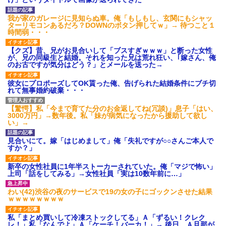
【衝撃】報酬100万円超の治験
募集がこちらｗｗｗｗｗ(※画像
我が家のガレージに見知らぬ車。俺「もしもし、玄関にもシャッ
あり)
ターリモコンあるだろ？DOWNのボタン押してｗ」→ 待つこと１
【ネット騒然】惨殺されたタ
時間弱・・・
ワマン頂き女子のこの動画、す
げえええええｗｗｗｗｗｗｗｗ
【クズ】昔、兄がお見合いして「ブスすぎｗｗｗ」と断った女性
ｗｗｗ
が、兄の同級生と結婚。それを知った兄は荒れ狂い、｢嫁さん、俺
【愕然】白のクラウン俺氏、
のお古ですが気分はどう？」とメールを送った→
高速道路左車線を制限速度で走
った結果wwwwwwwwwwww
彼女にプロポーズしてOK貰った俺、告げられた結婚条件にブチ切
百年の恋12-899 食べた量を
れて無事婚約破棄・・・
張り合ってくる
【悲報】佐藤輝明・・・２軍
【驚愕】私「今まで育てた分のお金返してね(冗談)」息子「はい、
でも盛大にやらかす←あまり悲
3000万円」→数年後。私「妹が病気になったから援助して欲し
しませないでくれ
い」→
見合いにて。嫁「はじめまして」俺「失礼ですが○○さんご本人で
すか？」
新卒の女性社員に1年半ストーカーされていた。俺「マジで怖い」
上司「話をしてみる」→女性社員「実は10数年前に…」
わい(42)渋谷の夜のサービスで19の女の子にゴックンさせた結果
ｗｗｗｗｗｗｗｗ
私「まとめ買いして冷凍ストックしてる」Ａ「ずるい！クレク
レ！」私「なんでよ」Ａ「ケーチ！バーカ！」→ 後日、Ａ旦那が