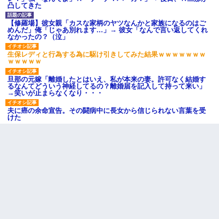
凸してきた
【修羅場】彼女親「カスな家柄のヤツなんかと家族になるのはご
めんだ」俺「じゃあ別れます…」→ 彼女「なんで言い返してくれ
なかったの？（泣」
生保レディと行為する為に駆け引きしてみた結果ｗｗｗｗｗｗｗ
ｗｗｗｗｗ
旦那の元嫁「離婚したとはいえ、私が本来の妻。許可なく結婚す
るなんてどういう神経してるの？離婚届を記入して持って来い」
→笑いが止まらなくなり・・・
夫に癌の余命宣告。その闘病中に長女から信じられない言葉を受
けた