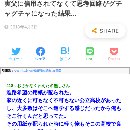
実父に信用されてなくて思考回路がグチ
ャグチャになった結果…
2018年4月3日
LINE
ツイート
シェア
はてブ
Pocket
引用元：
今までにあった修羅場を語れ 35話目
418
おさかなくわえた名無しさん
進路希望の用紙が配られた。
家の近くに可もなく不可もない公立高校があった
し、大多数はそこへ進学する感じだったから俺も
そこ行くんだと思ってた。
その用紙が配られた時に軽く俺もそこの高校で良