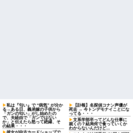
私は『匂い』で “病気” が分か
【訃報】名探偵コナン声優が
る→ある日、義弟嫁の子供から
死去 → 今トンデモナイことにな
「ガンの匂い」がし始めたの
ってる・・・
で、夫経由で「ガンではない
文系学部卒ってどんな仕事に
か」と伝えたら怒って絶縁、そ
就くの？結局何で食っていくか
の結果・・・
わからないんだけど...
彼女が中古カードショップで