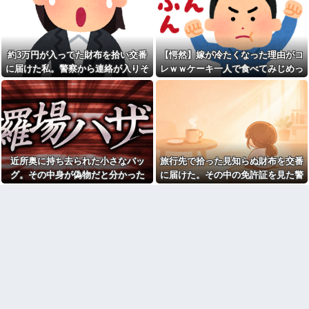
が血相を変えてきて…
キング、1位大阪市 2位横浜市 3
位名古屋市 4位京都市 5位川口
春から小学生なんだけど、6畳
市 日本人の不安高まる
のリビングに子供の勉強机置く
のって無理だよね
彼と婚約指輪を見に行っ
た。 店員「ご予算は？」 彼氏
約3万円が入ってた財布を拾い交番
【愕然】嫁が冷たくなった理由がコ
我が子と同じ名前をつけた後
「80万円くらいで。最大で90万
輩嫁。喜んでいたはずなのに、
に届けた私。警察から連絡が入りそ
レｗｗケーキ一人で食べてみじめっ
円かな…」 80万w 私の価値は
突然子供を拒絶するようにな
80万かwww なんか悔し
の金が私のものになった結果...
て言われてた・・・
り…
い………負け組って感じで他
お腹の中にいる子供が男だと
甥(小学生)と義兄は 「カブト
判明したら嫁がキレ出した。嫁
ムシとりに行くから明日早起き
はどうしても女が欲しかったら
だな！」 と二人でウキウキして
しく...
いた。
【悲報】 ワイ「ラーメン一袋
鍵失くした男「45分だけ部屋
だけじゃ足らんわ！二袋作った
に入れろ！何もしないから！」
近所奥に持ち去られた小さなバッ
旅行先で拾った見知らぬ財布を交番
ろ！」→結果ｗｗｗ
→女子大生「無理です（警察呼
グ。その中身が偽物だと分かった
に届けた。その中の免許証を見た警
【爆笑動画】ママさん「新し
びます）」→男「熱中症になれ
い洗濯機買って1発目に回したら
ってか！使えないな！」完全に
時、どんな顔をするのか楽しみで…
察官から「これ、あなたじゃないで
コレw」←こwれwはw w w w w
不審者で草ｗｗｗ
すか」と言われ…
w w w w w
夫も私も10連休。あれもした
【画像】令和最新版の宇垣美
いこれもしたいと2人でｷｬｯｷｬｳﾌﾌ
里さん←こう言うのでいいんだ
と計画立ててたら、義妹が出来
よが目一杯詰まってると話題にw
婚で5月4日に顔合わせするから
w w w w w w w w
「兄ちゃんヨロシク」って連絡
が…
移民ベトナム女達の宅飲み、
レベチｗｗｗｗｗｗｗｗｗｗｗ
お盆になると旦那の祖父母宅
ｗｗｗｗｗｗｗｗｗｗｗｗｗ
に５泊くらいさせられる。旦那
は「行かなくていいよ」って言
【驚愕】SNSで異性とやりと
うんだけどトメに誘われると断
り《不倫》になる？→既婚男女