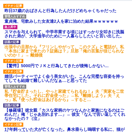
た。ある日、オッサンが火かき棒を持って顔を真っ赤にしながら
走り回っていて…
昨日37歳のおばさんと行為したんだけどめちゃくちゃだった
【驚愕】5000円でＪＫと行為してきたが後悔しかない…
童貞俺、宅飲みした女友達2人を家に泊めた結果ｗｗｗｗｗｗ
スマホを与えられて、中学卒業する頃にはすっかり女叩きに洗脳
された弟が、大学進学のために一人暮らししたいと言い出した。
【画像】女の子「お母さん！！私ようやくファッションモデルに
選ばれたの！絶対見に来てね！」→悲しい結果がこれ・・・
出張中の旦那から『フリンしやがって、このクズ』と電話が。私
「本当に家まで来たの？証拠は？」旦那「俺の言葉が信じられな
いのか！」→ 離婚後
【報告者がキチ】嫁「妊娠した」俺『それじゃあ皆に祝ってもら
おう』友人達を家に連れ帰ってホームパーティー→俺『皆に祝え
てもらえて良かったな！』→
【驚愕】5000円でＪＫと行為してきたが後悔しかない…
婚活パーティーでよく会う美女がいた。こんな完璧な容姿を持っ
【衝撃】ある工場に配属すると、女の人がみんな退職してしま
てしても結婚て難しいんだなぁ…と思ってた
う。会社「仕事がハードだし田舎で娯楽も少ないからキツイの
か…」→ 実際は違った
私『貯金貯まったし、やっと家建てられるね！』夫「実家を二世
帯住宅にした。それに貯金使った」→私『離婚しよう』夫「え
っ」私『使った貯金はあげるから』→すると…
【不幸な結婚式】新郎親族「ブスのくせにドレスなんか着ちゃっ
てさ～ほんと恥ずかしいわよね～（大声」新郎両親「！！！（土
【修羅場】彼女親「カスな家柄のヤツなんかと家族になるのはご
下座」→ 結果・・・
めんだ」俺「じゃあ別れます…」→ 彼女「なんで言い返してくれ
なかったの？（泣」
ミスした新人(
)に冗談で「行為させてくれたら許してあげる」
17年飼っていた犬が亡くなった。鼻水垂らし嗚咽する私に、猫が
って言ったら・・・