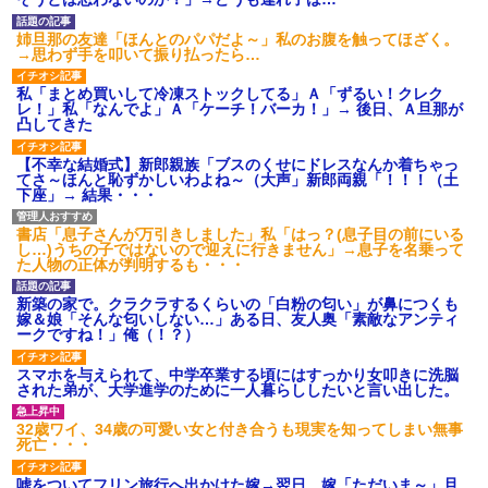
【衝撃】報酬100万円超の治験
募集がこちらｗｗｗｗｗ(※画像
姉旦那の友達「ほんとのパパだよ～」私のお腹を触ってほざく。
あり)
→思わず手を叩いて振り払ったら…
【ネット騒然】惨殺されたタ
ワマン頂き女子のこの動画、す
私「まとめ買いして冷凍ストックしてる」Ａ「ずるい！クレク
げえええええｗｗｗｗｗｗｗｗ
レ！」私「なんでよ」Ａ「ケーチ！バーカ！」→ 後日、Ａ旦那が
ｗｗｗ
凸してきた
【愕然】白のクラウン俺氏、
高速道路左車線を制限速度で走
【不幸な結婚式】新郎親族「ブスのくせにドレスなんか着ちゃっ
った結果wwwwwwwwwwww
てさ～ほんと恥ずかしいわよね～（大声」新郎両親「！！！（土
百年の恋12-899 食べた量を
下座」→ 結果・・・
張り合ってくる
【悲報】佐藤輝明・・・２軍
書店「息子さんが万引きしました」私「はっ？(息子目の前にいる
でも盛大にやらかす←あまり悲
し…)うちの子ではないので迎えに行きません」→息子を名乗って
しませないでくれ
た人物の正体が判明するも・・・
新築の家で。クラクラするくらいの「白粉の匂い」が鼻につくも
嫁＆娘「そんな匂いしない…」ある日、友人奥「素敵なアンティ
ークですね！」俺（！？）
スマホを与えられて、中学卒業する頃にはすっかり女叩きに洗脳
された弟が、大学進学のために一人暮らししたいと言い出した。
32歳ワイ、34歳の可愛い女と付き合うも現実を知ってしまい無事
死亡・・・
嘘をついてフリン旅行へ出かけた嫁→翌日、嫁「ただいま～」旦