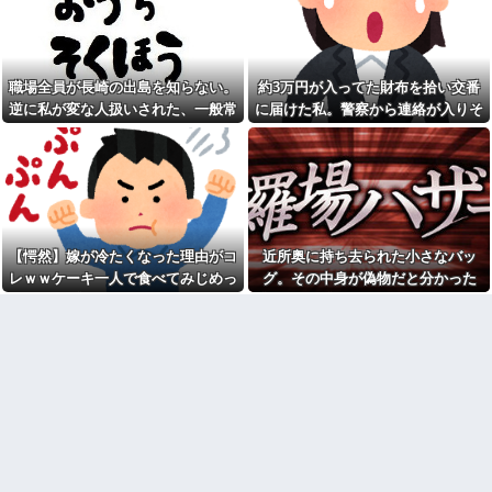
た数か月後、隣の市で保護され
ら始まり半年も経つと「お金貸
ていた猫が私のもとに…
してくれない？」断ると翌日、
玄関前にゴミが置かれる
保育園にフリーランスで預け
ているけど、就労の証明で確定
【驚愕】サークルで付き合っ
申告の写しを求められた。これ
た男が既婚者だった！しかも妻
職場全員が長崎の出島を知らない。
約3万円が入ってた財布を拾い交番
おかしくない？
から直接電話が来たんだがｗｗ
逆に私が変な人扱いされた、一般常
に届けた私。警察から連絡が入りそ
ｗｗ
私「私と結婚して幸せ？」旦
識だと思ってたのに
の金が私のものになった結果...
那「お前もそう思うだろ？」→
引越して一週間経った頃、隣
その返事が忘れられず、後日ま
の奥さんから「掃除機の音がう
さかの展開に…
るさい」と苦情があった。静か
に暮らしていたはずなのに、原
岡田斗司夫「人間の本音とし
因を探るとまさかの事実が…
てブサイクを見たら不愉快にな
る。この責任をどうとるんだ」
うちの子が危篤状態で産まれ
てＮＩＣＵに搬送されたと聴い
【速報】ルフィの幹部、懲役
て、義兄嫁が｢うちの子達に赤ち
【愕然】嫁が冷たくなった理由がコ
近所奥に持ち去られた小さなバッ
20年に決定する←コレは妥当
ゃん見せたい｣といってきた
か？？？？？？？
レｗｗケーキ一人で食べてみじめっ
グ。その中身が偽物だと分かった
【緊急】俺の友人の離婚が決
シャウエッセン公式、またこ
て言われてた・・・
時、どんな顔をするのか楽しみで…
定したんだがちょっと困ってる
ういうのでいい丼をポスト
ことがある
【画像】令和最新版の宇垣美
転校生と仲良くなってその子
里さん←こう言うのでいいんだ
の家に遊びに行ったら私が小さ
よが目一杯詰まってると話題にw
い頃に撮った写真があった
w w w w w w w w
【衝撃】50代女性、京大病院
移民ベトナム女達の宅飲み、
で脳腫瘍手術→“腫瘍の無い部
レベチｗｗｗｗｗｗｗｗｗｗｗ
位”を摘出 2度「腫瘍ではな
ｗｗｗｗｗｗｗｗｗｗｗｗｗ
い」と出るも続行、脳幹損傷
俺「ゲーム機どこ？」親「ち
で“植物状態”に
ょっと借りたよ」→どうぶつの
【爺さんの思惑】病院で診察
森を開いた瞬間、村が大変なこ