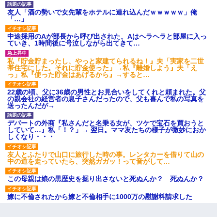
友人「酒の勢いで女先輩をホテルに連れ込んだｗｗｗｗｗ」俺
「…」
中途採用のAが部長から呼び出された。Aはヘラヘラと部屋に入っ
ていき、1時間後に号泣しながら出てきて…
私『貯金貯まったし、やっと家建てられるね！』夫「実家を二世
帯住宅にした。それに貯金使った」→私『離婚しよう』夫「え
っ」私『使った貯金はあげるから』→すると…
22歳の頃、父に36歳の男性とお見合いをしてくれと頼まれた。父
の親会社の経営者の息子さんだったので、父も喜んで私の写真を
送ったんだが→
デパートの外商『私さんだと名乗る女が、ツケで宝石を買おうと
していて…』私「！？」→ 翌日。ママ友たちの様子が微妙におか
しくなり・・・
友人とふたりで山口に旅行した時の事。レンタカーを借りて山の
中の道を走っていたら、突然ガガッ！って音がして…
この母親は娘の黒歴史を掘り出さないと死ぬんか？ 死ぬんか？
嫁に不倫されたから嫁と不倫相手に1000万の慰謝料請求した