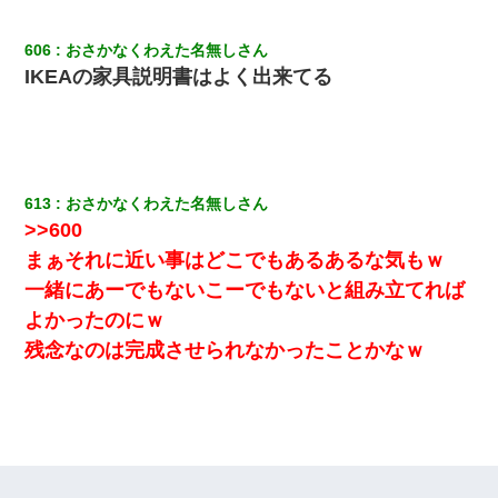
したので、母が・・・
606
おさかなくわえた名無しさん
｢昨日はお兄ちゃんと一緒にお風呂に入っちゃった～｣とか毎日兄
IKEAの家具説明書はよく出来てる
の話をしていたA子が事故で亡くなった。→Ａ子のお母さんの話に
驚愕…
中途採用のAが部長から呼び出された。Aはヘラヘラと部屋に入っ
ていき、1時間後に号泣しながら出てきて…
613
おさかなくわえた名無しさん
>>600
旦那の元嫁「離婚したとはいえ、私が本来の妻。許可なく結婚す
るなんてどういう神経してるの？離婚届を記入して持って来い」
まぁそれに近い事はどこでもあるあるな気もｗ
→笑いが止まらなくなり・・・
一緒にあーでもないこーでもないと組み立てれば
よかったのにｗ
旦那の元カノをSNSで探して写真を保存して顔面評価スレで写真
を晒してた。ほとんどがブスという評価の中で二人ほど意外に好
残念なのは完成させられなかったことかなｗ
評価で苦々しく思った
32歳ワイ、34歳の可愛い女と付き合うも現実を知ってしまい無事
死亡・・・
近所のお寺に住み込みで手伝いしてる知的障害のオッサンがい