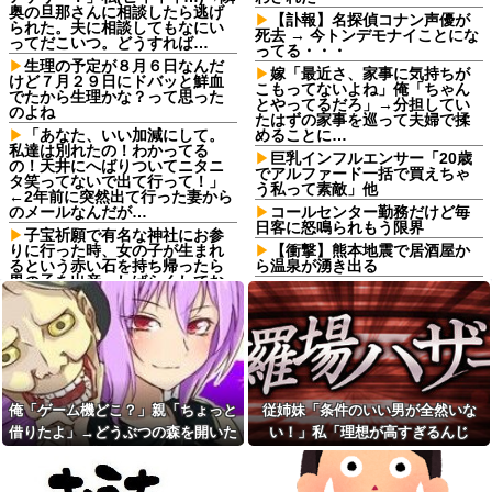
奥の旦那さんに相談したら逃げ
【訃報】名探偵コナン声優が
られた。夫に相談してもなにい
死去 → 今トンデモナイことにな
ってだこいつ。どうすれば…
ってる・・・
生理の予定が８月６日なんだ
嫁「最近さ、家事に気持ちが
けど７月２９日にドバッと鮮血
こもってないよね」俺「ちゃん
でたから生理かな？って思った
とやってるだろ」→分担してい
のよね
たはずの家事を巡って夫婦で揉
「あなた、いい加減にして。
めることに…
私達は別れたの！わかってる
巨乳インフルエンサー「20歳
の！天井にへばりついてニタニ
でアルファード一括で買えちゃ
タ笑ってないで出て行って！」
う私って素敵」他
←2年前に突然出て行った妻から
のメールなんだが…
コールセンター勤務だけど毎
日客に怒鳴られもう限界
子宝祈願で有名な神社にお参
りに行った時、女の子が生まれ
【衝撃】熊本地震で居酒屋か
るという赤い石を持ち帰ったら
ら温泉が湧き出る
男の子を出産。しばらくしてお
亡き叔母の遺書「実は17年前
礼も兼ねて石を返しに行こうと
に従兄弟と赤ちゃんを交換し
思って石を見ると…
た」全員で家族会議を開いた結
パートの面接で号泣しながら
果、拍子抜けするほど〇〇な展
「ここもダメだったらもう食べ
開を迎えて婚約者呆然←家族の
ていけないんです」って熱弁し
絆が深すぎて修羅場にならんか
てた人がいた
った
息子の彼女が家に来た時に、
【速報】憂国の士河合ゆうす
俺「ゲーム機どこ？」親「ちょっと
従姉妹「条件のいい男が全然いな
我が家を舐めるように隅々まで
け議員、埼玉県知事選に立候補
借りたよ」→どうぶつの森を開いた
い！」私「理想が高すぎるんじ
見た。その次の瞬間、女がとん
表明
でもない一言
瞬間、村が大変なことになってい
ゃ…？」→婚活の愚痴を聞き続けた
元職場の要注意オバサン、引
夫と姑が私の飼い猫を連れ去
っ越し先でご近所になり粘着開
て…
結果…
って川に捨てた。それで離婚し
始！！「どこまで送って！」か