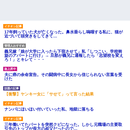
17年飼っていた犬が亡くなった。鼻水垂らし嗚咽する私に、猫が
近づいて頭突きをしてきて…
義兄嫁「娘が大学に入ったら下宿させて」私「しつこい、学校斡
旋のアパートに行け」→ 旦那が義兄に通報したら「志望校を変え
ろ！」とキレて・・・
夫に癌の余命宣告。その闘病中に長女から信じられない言葉を受
けた
【衝撃】ヤンキー女に「サせて」って言った結果
ナンパにほいほい付いていった私、地獄に落ちる
三年働いてたパートを突然クビになった。しかし元職場の主要取
引先のトップが母方の叔父だったので…