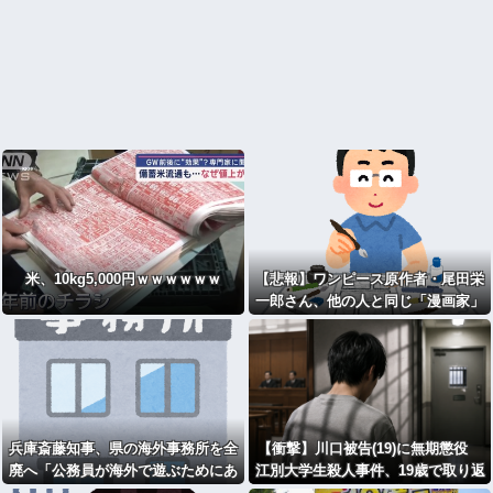
米、10kg5,000円ｗｗｗｗｗｗ
【悲報】ワンピース原作者・尾田栄
一郎さん、他の人と同じ「漫画家」
という肩書きに不満
兵庫斎藤知事、県の海外事務所を全
【衝撃】川口被告(19)に無期懲役
廃へ「公務員が海外で遊ぶためにあ
江別大学生殺人事件、19歳で取り返
るだけ」 [963243619]
しのつかない代償を背負うことに