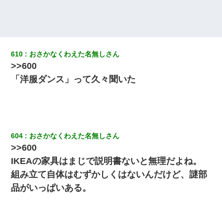
元旦那から復縁要請。息子「最新型のiPhoneも買えない貧乏は嫌
だ、再婚して」私「なら父親と暮らせ」息子「やった＾＾」私
（もう手遅れだったんだな…）
200万を貸したコウトから、追加で400万の申し込み、私「無理。
義弟より娘たちが大事」旦那「娘たちが成人したら別れよう」私
610
おさかなくわえた名無しさん
（は？）
>>600
「洋服ダンス」って久々聞いた
日曜日、会社の窓を見ると同僚の姿。俺（あれ？ディズニーシー
じゃ？）→俺電話「今何してんの？」同僚「シーで並んでるこ
と！」俺「会社にいない？」→次の瞬間、すごい鳥肌が立った
小学生の妹が20代の弟とチューしてるのに、見て見ぬふりの親を
見てから実家を出た。それから15年、妹が弟の子を妊娠したらし
604
おさかなくわえた名無しさん
くもう堕胎できない月なんだと母から連絡がきた…｜生活｜ワロ
>>600
タあんてな
IKEAの家具はまじで説明書ないと無理だよね。
とっさに女児を捕まえたら変質者扱いされた。母親「あっち行っ
組み立て自体はむずかしくはないんだけど、謎部
てよ！気持ち悪い！（ｼｯｼｯ」→ 後日、俺を見つけた母親がすっ飛
品がいっぱいある。
んできて・・・
【衝撃】婚約者「兄と結婚はするけど嫁入りするわけじゃない。
お互い干渉はしないようにしましょう」→ その後に結納金の話を