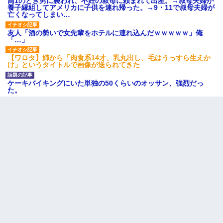
高1のとき男に襲われ、不妊の叔母に頼まれて出産。→叔母夫婦が
ｗｗｗ
養子縁組してアメリカに子供を連れ帰った。→9・11で叔母夫婦が
亡くなってしまい…
上司「何なの、この書類！！」私「あの‥」上司「今は私が話し
友人「酒の勢いで女先輩をホテルに連れ込んだｗｗｗｗｗ」俺
てるの！」私「ですから」上司「黙って聞きなさい！」私「それ
「…」
は」上司「言い訳しない！」→結果ｗｗｗｗｗ
【ワロタ】姉から「肉食系14才、乳丸出し、毛はうっすら生えか
け」というタイトルで画像が送られてきた
ＤＮＡ検査『血縁関係０％』旦那「やっぱり托卵だったんだ…」
嫁「本当に身に覚えがない」「なにかの間違いだ！取り違え
だ！」→ 嫁「あっ」
ケーキバイキングにいた単独の50くらいのオッサン、強烈だっ
た。
最近うちの庭に知らない男の人がしょっちゅう入ってくる。それ
を職場で愚痴ったら、同僚男性が怒鳴りつけてきた。