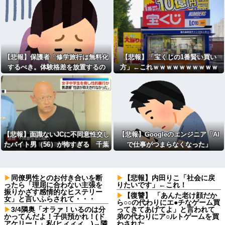
【悲報】保護者「修学旅行は無料化
【悲報】「宝くじの1番賢い買い
するべき。体験格差を放置するの
方」←これｗｗｗｗｗｗｗｗｗｗ
か」←これ
【悲報】面識ないJCに不同意性交し
【悲報】Googleのエンジニア「AI
たバイト男（56）が怖すぎる 千葉
で仕事がつまらなくなった」
県（※画像あり）
同僚男性とのお付き合いを断
【悲報】内田りこ「社会に戻
ったら「理屈に合わない主張を
りたいです」←これ！
振りかざす感情的なヒステリー
【復讐】 「あんた老け顔だか
女」と言いふらされて・・・
ら○○の代わりにエ●チなゲーム買
3/4隣奥「オラァ！いるのは分
ってきてあげてよ」と言われて
かってんだよ！子供預かれ！(ド
弟の代わりにア○ルトゲームを買
アケリー！」私(ヒィィィ…)→隣
わされた