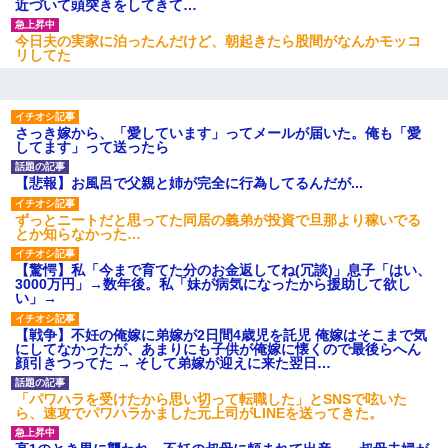
近づいて頭突きをしてきて…
今日夫の実家に泊ったんだけど、朝起きたら股間がなんかモッコ
ワイ144kg彼女98kgデブカップル、1年間毎日行為しまくった結
リしてた
果
私（23）冗談のつもりで上司（27）に胸を揉ませた結果・・・
さっき嫁から、「愛しています」ってメールが届いた。俺も「愛
してます」って送ったら
童貞俺、宅飲みした女友達2人を家に泊めた結果ｗｗｗｗｗｗ
【悲報】お風呂で父親と姉が完全に行為してるんだが...
ずっとニートだと思ってた同居の義弟が投資で旦那より稼いでる
彼女(37)の情欲がえげつない件ｗｗｗｗｗｗｗ
とか知らなかった…
【驚愕】私「今まで育てた分のお金返してね(冗談)」息子「はい、
旦那が長男のDNA鑑定をしたら血縁関係0%だった。旦那「やっぱ
3000万円」→数年後。私「妹が病気になったから援助して欲し
りウワキしてたんだな…」長男「俺は誰の子供なの？」長女・次
い」→
男「ウワキ女！」
【戦争】不妊の俺嫁に弟嫁が2日間4歳児を託児 俺嫁はそこまで気
にしてなかったが、あまりにも子供が俺嫁に懐くので最後らへん
スマホを与えられて、中学卒業する頃にはすっかり女叩きに洗脳
顔引きつってた → そして弟嫁が迎えに来た翌日…
された弟が、大学進学のために一人暮らししたいと言い出した。
「パワハラを受けたから思い切って転職した」とSNSで呟いた
ら、速攻でパワハラかました元上司がLINEを送ってきた。
３２歳俺「ずっと好きでした！！付き合って下さい！」 ２５歳
彼女「うん！！絶対幸せになろうね！！！！」 → ７年後ｗｗ