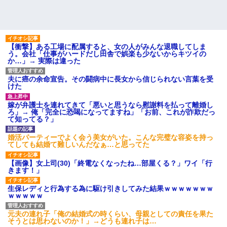
【衝撃】ある工場に配属すると、女の人がみんな退職してしま
う。会社「仕事がハードだし田舎で娯楽も少ないからキツイの
か…」→ 実際は違った
夫に癌の余命宣告。その闘病中に長女から信じられない言葉を受
けた
嫁が弁護士を連れてきて「悪いと思うなら慰謝料を払って離婚し
ろ」→ 俺「完全に恐喝になってますね」「お前、これが詐欺だっ
て知ってる？」
婚活パーティーでよく会う美女がいた。こんな完璧な容姿を持っ
てしても結婚て難しいんだなぁ…と思ってた
【画像】女上司(30)「終電なくなったね…部屋くる？」ワイ「行
きます！」
生保レディと行為する為に駆け引きしてみた結果ｗｗｗｗｗｗｗ
ｗｗｗｗｗ
元夫の連れ子「俺の結婚式の時くらい、母親としての責任を果た
そうとは思わないのか！」→どうも連れ子は…