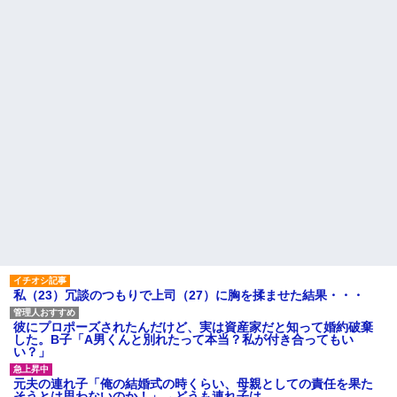
待ってたら、ある親子が呼ばれ
とになっていて…
入っていった。すると待合室に
間男が嫁と一緒に「お願いし
いた爺さんが受付に……「家族
ます離婚してください。出来る
だから一緒に診察していい
だけの償いはします。」とか言
か？」
ってきたからブチ切れて100発ぐ
パートの面接で号泣しながら
らい殴る蹴るでフルボッコに...
「ここもダメだったらもう食べ
【復讐】 絶対に「植えてはい
ていけないんです」って熱弁し
けない植物」を小学校に植えた
てた人がいた
→20年経って見に行くと…
母が兄一家にお米を送って
「！？」衝撃の光景が・・・
る。それを兄嫁がご近所さんに
ハードオフに売っていた4万
売ってた。私「お母さんい
4000円のフィギュアがヤバすぎ
る？」甥「お米の配達に行って
るｗｗｗｗｗｗ「こんな高い
る」私「？配達？」姪「それ言
の？ｗｗ」「逆に超安い」
っちゃダメなんだよ！」ガチャ
私「ちょっと、人の家の金庫
主な税金の成り立ちを調べて
触らないでよ！」キチママ『そ
みたよ
こに金庫があったから、開けて
みようとしただけ☆』義兄「泥
は出てけ！二度と来るな！」結
果・・・
私「初めて飲む味だけどなん
私（23）冗談のつもりで上司（27）に胸を揉ませた結果・・・
のお茶？」彼「ちっ！」私「」
【GIF】JSのカンチョーワロ
彼にプロポーズされたんだけど、実は資産家だと知って婚約破棄
タ
した。B子「A男くんと別れたって本当？私が付き合ってもい
後続車にクラクションを鳴ら
い？」
され彼氏が逆切れ。「何クラク
ション鳴らしてんだ！降りてこ
元夫の連れ子「俺の結婚式の時くらい、母親としての責任を果た
いよ！」と怒鳴りだし...
そうとは思わないのか！」→どうも連れ子は…