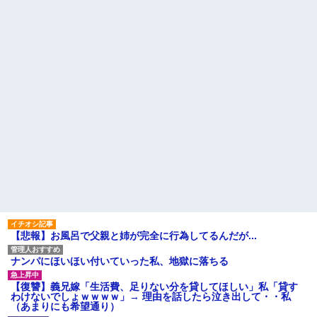
男性恐怖症だったの嫁をサル
持ち悪くて悲鳴をあげたら「う
の様に求めまくった結果は……..
るさい」とグーで殴られた
間男「旦那と別れて俺と結婚
アタシ何歳に見える？って誘
してよ」嫁「うーん…」間男(強
い受け風の事言うゴミってまだ
行突破してやる！) → 嫁「あー
生存してるよね～
朝帰りしちゃったよ……」俺
「おい」嫁「！！」
嫁の料理がクソまずい。昨日
の献立はサラダ、しょっぱいメ
ハードオフに売っていた4万
イン、汁物、ご飯だけ・・・
4000円のフィギュアがヤバすぎ
るｗｗｗｗｗｗ「こんな高い
高校生がうちの車に傷をつけ
の？ｗｗ」「逆に超安い」
た。管理人さんに連絡したらそ
の家の親が来て謝ってくれた。
私「ちょっと、人の家の金庫
夫「その程度のことで管理人に
触らないでよ！」キチママ『そ
話をしてことを大きくするとか
こに金庫があったから、開けて
おかしい」←は！？
みようとしただけ☆』義兄「泥
は出てけ！二度と来るな！」結
主な税金の成り立ちを調べて
果・・・
みたよ
私「初めて飲む味だけどなん
のお茶？」彼「ちっ！」私「」
【GIF】JSのカンチョーワロ
タ
【悲報】お風呂で父親と姉が完全に行為してるんだが...
後続車にクラクションを鳴ら
され彼氏が逆切れ。「何クラク
ション鳴らしてんだ！降りてこ
ナンパにほいほい付いていった私、地獄に落ちる
いよ！」と怒鳴りだし...
【衝撃】報酬100万円超の治験
【復讐】義兄嫁「生活費、足りない分を貸してほしい」私「貸す
募集がこちらｗｗｗｗｗ(※画像
わけないでしょｗｗｗｗ」→ 理由を話したら泣き出して・・私
あり)
（あまりにも希望通り）