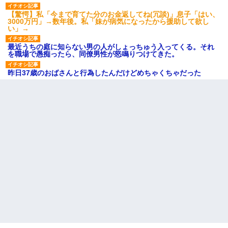
【驚愕】私「今まで育てた分のお金返してね(冗談)」息子「はい、
3000万円」→数年後。私「妹が病気になったから援助して欲し
い」→
最近うちの庭に知らない男の人がしょっちゅう入ってくる。それ
を職場で愚痴ったら、同僚男性が怒鳴りつけてきた。
昨日37歳のおばさんと行為したんだけどめちゃくちゃだった