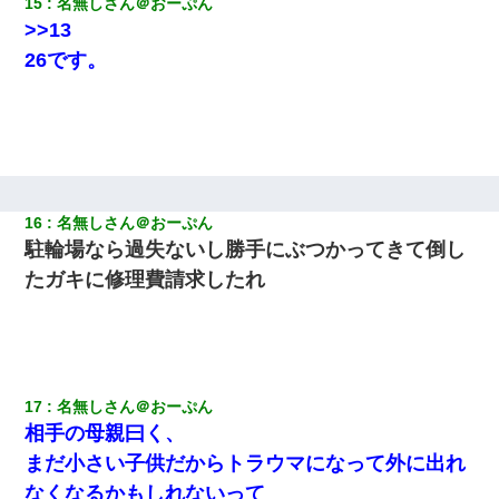
15
名無しさん＠おーぷん
【衝撃】婚約者「兄と結婚はするけど嫁入りするわけじゃない。
>>13
お互い干渉はしないようにしましょう」→ その後に結納金の話を
したので、母が・・・
26です。
父が他界→父のフリン相手『どうか相続を放棄して下さい、昔の
ことは謝ります。ごめんなさい…』私「お子さんはフリン略奪婚
って知ってるの？」相手『 』結果→
「お前の父ちゃんは自宅警備員」とかからかわれたけど、実はと
んでもない仕事に就いていた
16
名無しさん＠おーぷん
駐輪場なら過失ないし勝手にぶつかってきて倒し
隣の部屋の住民の母親、オートロックを突破してマンションに入
たガキに修理費請求したれ
り込んできたみたいで、ずっとドアの前で喚いてて滅茶苦茶うる
さかった。
17
名無しさん＠おーぷん
相手の母親曰く、
まだ小さい子供だからトラウマになって外に出れ
なくなるかもしれないって