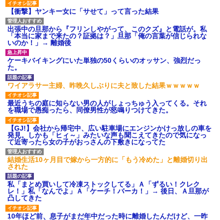
【衝撃】ヤンキー女に「サせて」って言った結果
出張中の旦那から『フリンしやがって、このクズ』と電話が。私
「本当に家まで来たの？証拠は？」旦那「俺の言葉が信じられな
いのか！」→ 離婚後
ケーキバイキングにいた単独の50くらいのオッサン、強烈だっ
た。
ワイアラサー主婦、昨晩久しぶりに夫と致した結果ｗｗｗｗｗ
最近うちの庭に知らない男の人がしょっちゅう入ってくる。それ
を職場で愚痴ったら、同僚男性が怒鳴りつけてきた。
【GJ!】会社から帰宅中、広い駐車場にエンジンかけっ放しの車を
発見。しかも「ヒィ～」みたいな声も聞こえてきたので気になっ
て近寄ったら女の子がおっさんの下敷きになってた
結婚生活10ヶ月目で嫁から一方的に「もう冷めた」と離婚切り出
された
私「まとめ買いして冷凍ストックしてる」Ａ「ずるい！クレク
レ！」私「なんでよ」Ａ「ケーチ！バーカ！」→ 後日、Ａ旦那が
凸してきた
10年ほど前、息子がまだ年中だった時に離婚したんだけど、一昨