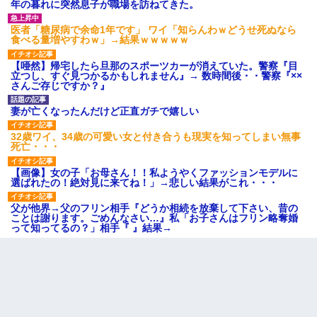
年の暮れに突然息子が職場を訪ねてきた。
医者「糖尿病で余命1年です」 ワイ「知らんわｗどうせ死ぬなら
食べる量増やすわｗ」→結果ｗｗｗｗｗ
【唖然】帰宅したら旦那のスポーツカーが消えていた。警察『目
立つし、すぐ見つかるかもしれません』→ 数時間後・・警察『××
さんご存じですか？』
妻が亡くなったんだけど正直ガチで嬉しい
32歳ワイ、34歳の可愛い女と付き合うも現実を知ってしまい無事
死亡・・・
【画像】女の子「お母さん！！私ようやくファッションモデルに
選ばれたの！絶対見に来てね！」→悲しい結果がこれ・・・
父が他界→父のフリン相手『どうか相続を放棄して下さい、昔の
ことは謝ります。ごめんなさい…』私「お子さんはフリン略奪婚
って知ってるの？」相手『 』結果→