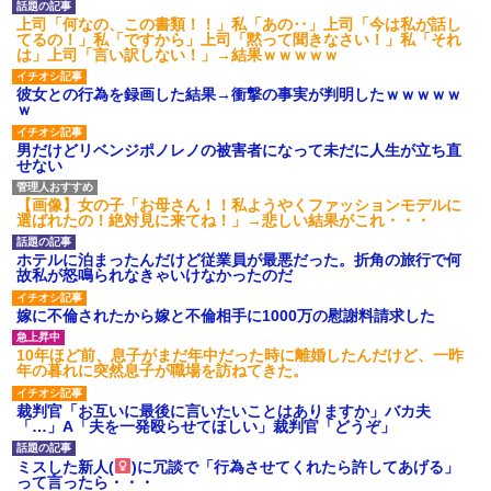
【ネット騒然】惨殺されたタ
ワマン頂き女子のこの動画、す
上司「何なの、この書類！！」私「あの‥」上司「今は私が話し
げえええええｗｗｗｗｗｗｗｗ
てるの！」私「ですから」上司「黙って聞きなさい！」私「それ
ｗｗｗ
は」上司「言い訳しない！」→結果ｗｗｗｗｗ
【愕然】白のクラウン俺氏、
高速道路左車線を制限速度で走
彼女との行為を録画した結果→衝撃の事実が判明したｗｗｗｗｗ
った結果wwwwwwwwwwww
ｗ
百年の恋12-899 食べた量を
張り合ってくる
男だけどリベンジポノレノの被害者になって未だに人生が立ち直
せない
【悲報】佐藤輝明・・・２軍
でも盛大にやらかす←あまり悲
しませないでくれ
【画像】女の子「お母さん！！私ようやくファッションモデルに
選ばれたの！絶対見に来てね！」→悲しい結果がこれ・・・
ホテルに泊まったんだけど従業員が最悪だった。折角の旅行で何
故私が怒鳴られなきゃいけなかったのだ
嫁に不倫されたから嫁と不倫相手に1000万の慰謝料請求した
10年ほど前、息子がまだ年中だった時に離婚したんだけど、一昨
年の暮れに突然息子が職場を訪ねてきた。
裁判官「お互いに最後に言いたいことはありますか」バカ夫
「…」A「夫を一発殴らせてほしい」裁判官「どうぞ」
ミスした新人(
)に冗談で「行為させてくれたら許してあげる」
って言ったら・・・