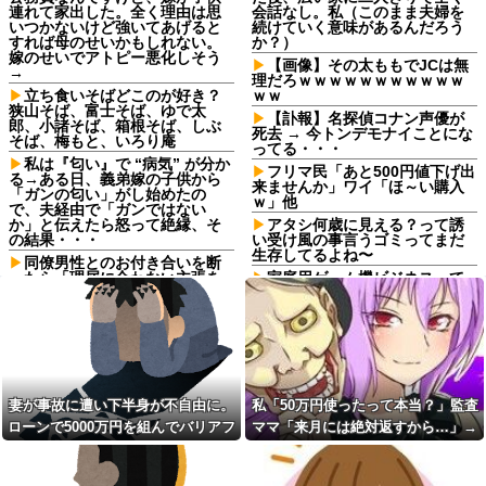
連れて家出した。全く理由は思
会話なし。私（このまま夫婦を
いつかないけど強いてあげると
続けていく意味があるんだろう
すれば母のせいかもしれない。
か？）
嫁のせいでアトピー悪化しそう
【画像】その太ももでJCは無
→
理だろｗｗｗｗｗｗｗｗｗｗｗ
立ち食いそばどこのが好き？
ｗｗ
狭山そば、富士そば、ゆで太
【訃報】名探偵コナン声優が
郎、小諸そば、箱根そば、しぶ
死去 → 今トンデモナイことにな
そば、梅もと、いろり庵
ってる・・・
私は『匂い』で “病気” が分か
フリマ民「あと500円値下げ出
る→ある日、義弟嫁の子供から
来ませんか」ワイ「ほ～い購入
「ガンの匂い」がし始めたの
ｗ」他
で、夫経由で「ガンではない
か」と伝えたら怒って絶縁、そ
アタシ何歳に見える？って誘
の結果・・・
い受け風の事言うゴミってまだ
生存してるよね〜
同僚男性とのお付き合いを断
ったら「理屈に合わない主張を
家庭用ゲーム機ビジネスって
振りかざす感情的なヒステリー
完全に破綻したよな
女」と言いふらされて・・・
【胸熱】中居正広、熊本に人
死ねだのクソ親父だのうるさ
知れず支援か 10年前の震災で
かった反抗期の娘が托卵だった
は3度現地入り「誰にも知られな
ことが発覚。嫁共々追放確定と
くて良い」
なった途端に娘「」…はぁ？
【胸熱】中居正広、熊本に人
パートの面接で号泣しながら
知れず支援か 10年前の震災で
妻が事故に遭い下半身が不自由に。
私「50万円使ったって本当？」監査
「ここもダメだったらもう食べ
は3度現地入り「誰にも知られな
ローンで5000万円を組んでバリアフ
ママ「来月には絶対返すから…」→
ていけないんです」って熱弁し
くて良い」
てた人がいた
リーの家を建てた。だが俺には作戦
約束を信じて待った結果、警察に通
歯医者の待合室で「抜歯と言
私「料理は手抜きできるとこ
われたのに痛みが消えた！訴え
があった
報することになり…
ろは全部手抜きしてるよ」知人
てやる！」と怒鳴り散らす60代