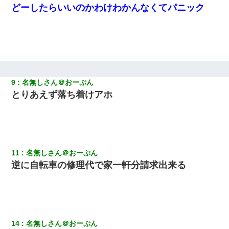
出張中の旦那から『フリンしやがって、このクズ』と電話が。私
どーしたらいいのかわけわかんなくてパニック
「本当に家まで来たの？証拠は？」旦那「俺の言葉が信じられな
いのか！」→ 離婚後
｢昨日はお兄ちゃんと一緒にお風呂に入っちゃった～｣とか毎日兄
の話をしていたA子が事故で亡くなった。→Ａ子のお母さんの話に
驚愕…
9
名無しさん＠おーぷん
【GJ!】会社から帰宅中、広い駐車場にエンジンかけっ放しの車を
とりあえず落ち着けアホ
発見。しかも「ヒィ～」みたいな声も聞こえてきたので気になっ
て近寄ったら女の子がおっさんの下敷きになってた
元夫の連れ子「俺の結婚式の時くらい、母親としての責任を果た
そうとは思わないのか！」→どうも連れ子は…
11
名無しさん＠おーぷん
【クズ】昔、兄がお見合いして「ブスすぎｗｗｗ」と断った女性
逆に自転車の修理代で家一軒分請求出来る
が、兄の同級生と結婚。それを知った兄は荒れ狂い、｢嫁さん、俺
のお古ですが気分はどう？」とメールを送った→
全く親しくないママ友Aから突然「飲み会しよう」と誘われたがお
断りした。後日Aの企みを知ってゾッとするやら腹立つやら！
14
名無しさん＠おーぷん