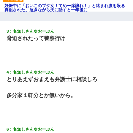
妊娠中に「おいこのブタ女！てめー席譲れ！」と絡まれ腹を殴る
真似された。泣きながら夫に話すと一年後に…
【衝撃】女友達から行為中に告白されてOKした結果
3
名無しさん＠おーぷん
脅迫されたって警察行け
兄の新しい嫁がやらかしすぎて辛い。当たり前のように実家や姪
の幼稚園に来る
宅飲みで女友達の乳を見てしまった・・・
4
名無しさん＠おーぷん
３２歳俺「ずっと好きでした！！付き合って下さい！」 ２５歳
とりあえずおまえも弁護士に相談しろ
彼女「うん！！絶対幸せになろうね！！！！」 → ７年後ｗｗ
ｗｗｗ
多分家１軒分とか無いから。
【まぬけ】夫「離婚だ！」私「わかった。で？」夫「慰謝料
だ！」私「いいけど弁護士通して。私も請求する」夫「」
同じマンションに住んでる女性が鍵をわかりやすいところに隠し
ている事に気づいた俺「忍びこんでみよう！」→ 結果
6
名無しさん＠おーぷん