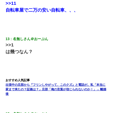
>>11
10年ほど前、息子がまだ年中だった時に離婚したんだけど、一昨
年の暮れに突然息子が職場を訪ねてきた。
自転車屋で二万の安い自転車、、、
私「まとめ買いして冷凍ストックしてる」Ａ「ずるい！クレク
レ！」私「なんでよ」Ａ「ケーチ！バーカ！」→ 後日、Ａ旦那が
凸してきた
13
名無しさん＠おーぷん
義兄嫁「娘が大学に入ったら下宿させて」私「しつこい、学校斡
>>1
旋のアパートに行け」→ 旦那が義兄に通報したら「志望校を変え
ろ！」とキレて・・・
は幾つなん？
テレワーク上司「会議中はカメラ付けろ！」女社員「え、事前連
絡無しは無理」上司「いいから付けろ！」→
近所のお寺に住み込みで手伝いしてる知的障害のオッサンがい
た。ある日、オッサンが火かき棒を持って顔を真っ赤にしながら
出張中の旦那から『フリンしやがって、このクズ』と電話が。私「本当に
走り回っていて…
家まで来たの？証拠は？」旦那「俺の言葉が信じられないのか！」→ 離婚
後
裁判官「お互いに最後に言いたいことはありますか」バカ夫
「…」A「夫を一発殴らせてほしい」裁判官「どうぞ」