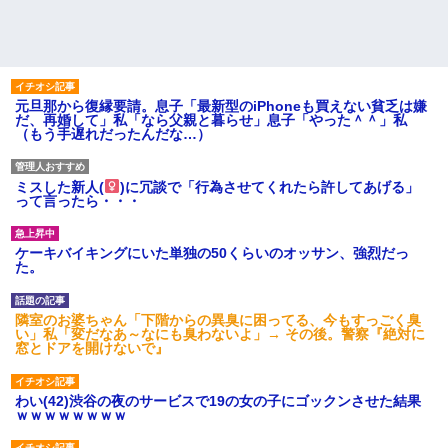
元旦那から復縁要請。息子「最新型のiPhoneも買えない貧乏は嫌
だ、再婚して」私「なら父親と暮らせ」息子「やった＾＾」私
（もう手遅れだったんだな…）
ミスした新人(
)に冗談で「行為させてくれたら許してあげる」
って言ったら・・・
ケーキバイキングにいた単独の50くらいのオッサン、強烈だっ
た。
隣室のお婆ちゃん「下階からの異臭に困ってる、今もすっごく臭
い」私「変だなあ～なにも臭わないよ」→ その後。警察『絶対に
窓とドアを開けないで』
わい(42)渋谷の夜のサービスで19の女の子にゴックンさせた結果
ｗｗｗｗｗｗｗｗ