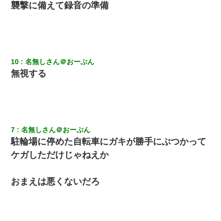
襲撃に備えて録音の準備
【身体で払わせて】女友達「ごめん、何も言わずにお金貸してく
ださい……」俺「いいよ！いくら？」女友達「10万円ぐら
い……」俺「ほい！10万！」→
放置子が病院送りになったらしい → 俺（二度と帰ってくるなよ…
嫁を半身不随にしやがった恨みは、正直こんなもんじゃ晴れな
10
名無しさん＠おーぷん
い）
無視する
我が家のガレージに見知らぬ車。俺「もしもし、玄関にもシャッ
ターリモコンあるだろ？DOWNのボタン押してｗ」→ 待つこと１
時間弱・・・
7
名無しさん＠おーぷん
友人とふたりで山口に旅行した時の事。レンタカーを借りて山の
中の道を走っていたら、突然ガガッ！って音がして…
駐輪場に停めた自転車にガキが勝手にぶつかって
ケガしただけじゃねえか
【画像】女の子「お母さん！！私ようやくファッションモデルに
選ばれたの！絶対見に来てね！」→悲しい結果がこれ・・・
おまえは悪くないだろ
【衝撃】職場に入って来た綺麗な新人さんに職場を案内すること
に → 新人「ドンッ！」私「！？」→ 突然、突き飛ばされて左手
の甲を踏みつけられて…