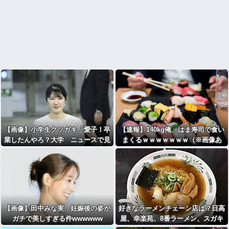
【画像】小学生クソガキ「愛子！卒
【速報】140kg俺、はま寿司で食い
業したんやろ？大学 ニュースで見
まくるｗｗｗｗｗｗｗ（※画像あ
たわ」→結果wwwwwwww
り）
【画像】田中みな実、妊娠後の姿が
好きなラーメンチェーン店は？日高
ガチで美しすぎる件wwwwww
屋、幸楽苑、8番ラーメン、スガキ
ヤ、ぎょうざの満洲、餃子の王将、