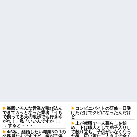
毎回いろんな営業が飛び込ん
コンビニバイトの研修一日受
できてカッとなった業者「うち
けただけでクビになったんだけ
で飼ってる犬の散歩でも行きや
ど
がれ！」私「いいんですか！」
上が就職で一人暮らしを始
→ すると・・・
め、下は職人として弟子入りし
4/6私、結婚したい職業NO.1の
て独り立ち。子供がいなくなっ
公務員なんですけど、嫁が子供
た後、広い家に二人きりで全く