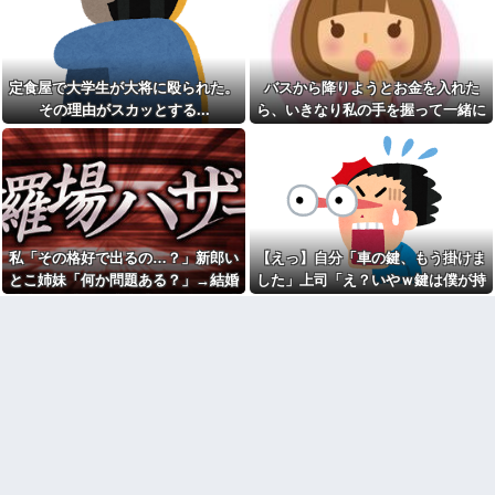
「それはダメでしょ」→勝手な
男！2軒の歯医者で同じ診断され
説教にうんざりして…
た癖に、神経が死んで痛みが消
えたのを「治った」と錯覚して
義妹夫のお兄さんが草加の集
逆ギレする地獄の迷惑ジジイに
まりにいてビックリ。義両親は
遭遇
新興宗教大嫌いな人たちなのに...
定食屋で大学生が大将に殴られた。
バスから降りようとお金を入れた
長年付き合いがある温和だっ
先生から電話があったんだけ
その理由がスカッとする...
ら、いきなり私の手を握って一緒に
た友人がとんでもなくキレた
ど、「～とか～」「～とか考え
降りようとする子供がいた。手をほ
て～」と何度も言ってたのが耳
妻の流産に「泣いたって生き
に残ってしまった
返らない」と苦笑いする自称ド
どこうとしても放してくれず...
ライな兄。ブチギレた両親＆妹
我が子のことを旦那が「他人
に責められるも逆上した兄の悲
が産んだ子」と言い出した。そ
惨すぎる現在←淡々としてるん
の理由がとんでもない。
じゃなくて単なる冷血漢
ダイアンのじゃない方がユー
下僕にネーミングセンスが皆
スケさんになってしまっている
無なため 我が家の歴代ご主人様
私「その格好で出るの…？」新郎い
【えっ】自分「車の鍵、もう掛けま
という事実←これ
達は…【再】
とこ姉妹「何か問題ある？」→結婚
した」上司「え？いやｗ鍵は僕が持
【動画】手術中に熊本地震直
【妊婦様】義実家で2人目妊娠
撃やばすぎる
式当日に感じた違和感が最後まで消
ってるから、それは無理だろ？ｗ」
の報告をした。ウトメ『義兄嫁
生食が最悪最凶なのって豚肉
ちゃんはまだ作らないの?』ウト
えなくて…
→そんなこと知らなくて本当に驚い
らしいな
メが席を外した瞬間に義兄嫁が
た。
小声で一言...色々こじらせた不妊
佐藤二朗、妻とのハグを報告
様の身内とか気遣うわorz
「文〇砲より遥かに威力は弱い
が、僕のノロケ砲をお見舞いす
【衝撃】過去の暴言に悔やむ
る」
も今の嫁が最高すぎて号泣ｗｗ
ｗｗ
【画像】日本のセクシー過ぎ
る女性犯罪者一覧が冗談抜きに
ウトのセクハラを夫に泣いて
レベル高過ぎる件w w w w w w
訴えても「いいじゃないかその
w w w
くらい。我慢してたらご褒美あ
げるから」と迫られた。夫が気