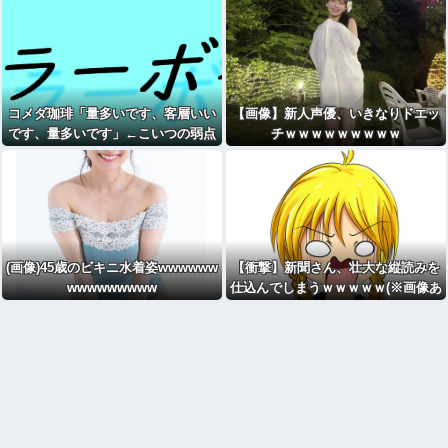
天下一品、丸源、華花、山岡家
コメダ珈琲「量多いです、客層いい
【画像】新人声優、いきなりドエッ
です、量多いです」←こいつの弱点
チｗｗｗｗｗｗｗｗｗ
(画像)45歳のビキニ水着姿wwwwww
【衝撃】新聞さん、壮大な縦読みを
wwwwwwwww
仕込んでしまうｗｗｗｗｗ(※画像あ
り)