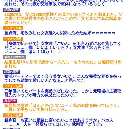
され彼氏が逆切れ。「何クラク
別れた。その元彼が交通事故で重体になっているらしく…
ション鳴らしてんだ！降りてこ
いよ！」と怒鳴りだし...
22歳の頃、父に36歳の男性とお見合いをしてくれと頼まれた。父
【衝撃】報酬100万円超の治験
の親会社の経営者の息子さんだったので、父も喜んで私の写真を
募集がこちらｗｗｗｗｗ(※画像
送ったんだが→
あり)
【ネット騒然】惨殺されたタ
童貞俺、宅飲みした女友達2人を家に泊めた結果ｗｗｗｗｗｗ
ワマン頂き女子のこの動画、す
げえええええｗｗｗｗｗｗｗｗ
ｗｗｗ
【身体で払わせて】女友達「ごめん、何も言わずにお金貸してく
ださい……」俺「いいよ！いくら？」女友達「10万円ぐら
【愕然】白のクラウン俺氏、
い……」俺「ほい！10万！」→
高速道路左車線を制限速度で走
った結果wwwwwwwwwwww
百年の恋12-899 食べた量を
結婚生活10ヶ月目で嫁から一方的に「もう冷めた」と離婚切り出
張り合ってくる
された
【悲報】佐藤輝明・・・２軍
でも盛大にやらかす←あまり悲
婚活パーティーでよく会う美女がいた。こんな完璧な容姿を持っ
しませないでくれ
てしても結婚て難しいんだなぁ…と思ってた
三年働いてたパートを突然クビになった。しかし元職場の主要取
引先のトップが母方の叔父だったので…
姉旦那の友達「ほんとのパパだよ～」私のお腹を触ってほざく。
→思わず手を叩いて振り払ったら…
裁判官「お互いに最後に言いたいことはありますか」バカ夫
「…」A「夫を一発殴らせてほしい」裁判官「どうぞ」