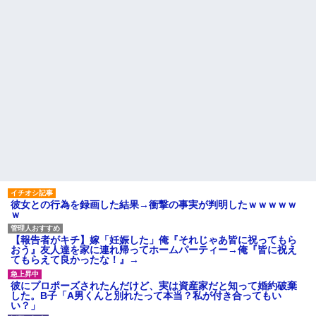
彼女との行為を録画した結果→衝撃の事実が判明したｗｗｗｗｗ
ｗ
【報告者がキチ】嫁「妊娠した」俺『それじゃあ皆に祝ってもら
おう』友人達を家に連れ帰ってホームパーティー→俺『皆に祝え
てもらえて良かったな！』→
彼にプロポーズされたんだけど、実は資産家だと知って婚約破棄
した。B子「A男くんと別れたって本当？私が付き合ってもい
い？」