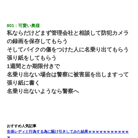
クラスで一人無口で誰とも話さない男子がいた。→修学旅行に来
なかったその男子に女子達がお土産を渡した。5分後…
801
可愛い奥様
私ならだけどまず管理会社と相談して防犯カメラ
日航機墜落事故の「ここからは日本語で大丈夫ですよ〜」の絶望
の録画を保存してもらう
感がヤバイ・・・
そしてバイクの傷をつけた人に名乗り出てもらう
何年か前に妹は離婚している。当時生まれた姪が義弟の子じゃな
張り紙をしてもらう
かったため妹有責での離婚になり…
1週間とか期限付きで
名乗り出ない場合は警察に被害届を出しますって
父親がくも膜下出血で突然ﾀﾋ。→母の貯金が0なことが判明。→母
「私を家に置いてほしい、どうか見捨てないで(土下座」俺・嫁
張り紙に書く
「…」
名乗り出ないようなら警察へ
【驚愕】5000円でＪＫと行為してきたが後悔しかない…
【悲報】嫁がワイのこと嫌いっぽいから単身赴任した結果
生保レディと行為する為に駆け引きしてみた結果ｗｗｗｗｗｗｗｗｗｗｗ
嫁に不倫されたから嫁と不倫相手に1000万の慰謝料請求した
ｗ