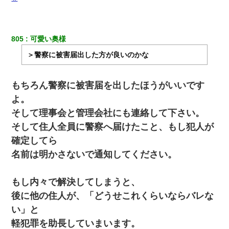
ずっとニートだと思ってた同居の義弟が投資で旦那より稼いでる
とか知らなかった…
805
可愛い奥様
＞警察に被害届出した方が良いのかな
昨日37歳のおばさんと行為したんだけどめちゃくちゃだった
義兄嫁が義実家で「コロナ陽性だったからこのまま療養させて下
もちろん警察に被害届を出したほうがいいです
さい」と言い出してド修羅場になった
よ。
そして理事会と管理会社にも連絡して下さい。
【クズ】昔、兄がお見合いして「ブスすぎｗｗｗ」と断った女性
が、兄の同級生と結婚。それを知った兄は荒れ狂い、｢嫁さん、俺
そして住人全員に警察へ届けたこと、もし犯人が
のお古ですが気分はどう？」とメールを送った→
確定してら
名前は明かさないで通知してください。
新築の家で。クラクラするくらいの「白粉の匂い」が鼻につくも
嫁＆娘「そんな匂いしない…」ある日、友人奥「素敵なアンティ
ークですね！」俺（！？）
もし内々で解決してしまうと、
後に他の住人が、「どうせこれくらいならバレな
転職先が決まったので退職の意思を伝えたら。上司「無責任」
「簡単には辞めさせない」私（どうせ辞めるし…）→ 思いっきり
い」と
反論をしてみた
軽犯罪を助長していまいます。