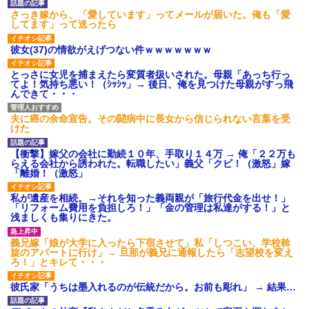
さっき嫁から、「愛しています」ってメールが届いた。俺も「愛
してます」って送ったら
彼女(37)の情欲がえげつない件ｗｗｗｗｗｗｗ
とっさに女児を捕まえたら変質者扱いされた。母親「あっち行っ
てよ！気持ち悪い！（ｼｯｼｯ」→ 後日、俺を見つけた母親がすっ飛
んできて・・・
夫に癌の余命宣告。その闘病中に長女から信じられない言葉を受
けた
【衝撃】嫁父の会社に勤続１０年、手取り１４万 → 俺「２２万も
らえる会社から誘われた。転職したい」義父「クビ！（激怒」嫁
「離婚！（激怒」
私が遺産を相続。→それを知った義両親が「旅行代金を出せ！」
「リフォーム費用を負担しろ！」「金の管理は私達がする！」と
浅ましくも集りにきた。
義兄嫁「娘が大学に入ったら下宿させて」私「しつこい、学校斡
旋のアパートに行け」→ 旦那が義兄に通報したら「志望校を変え
ろ！」とキレて・・・
彼氏家「うちは墨入れるのが伝統だから。お前も彫れ」 → 結果…