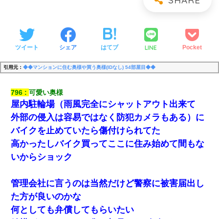
LINE
ツイート
シェア
はてブ
Pocket
引用元：
◆◆マンションに住む奥様や買う奥様(IDなし) 54部屋目◆◆
796
可愛い奥様
屋内駐輪場（雨風完全にシャットアウト出来て
外部の侵入は容易ではなく防犯カメラもある）に
バイクを止めていたら傷付けられてた
高かったしバイク買ってここに住み始めて間もな
いからショック
管理会社に言うのは当然だけど警察に被害届出し
た方が良いのかな
何としても弁償してもらいたい