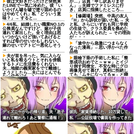
彼は大好きだったけど突然来
が…」店員「申し訳ありませ
たLINEで一気に冷めた。彼「い
ん」→夫婦でファミレスに行
いかげん嘘を嘘で塗り固めるの
き、店員に指摘したところ…
はやめてくれ」私「どういう意
【修羅場】突然、中高の友人
味？」→ すると…
「H」から訴状が届いた私 → 夫
4/6私、結婚したい職業NO.1の
と私、さらにいずれも同じ学校
公務員なんですけど、嫁が子供
の生徒で、クラス委員を務めた
連れて家出した。全く理由は思
人たちが訴えられた → その理由
いつかないけど強いてあげると
が・・・
すれば母のせいかもしれない。
「途中から急激につまらなく
嫁のせいでアトピー悪化しそう
なった漫画」←思い浮かべた作
→
品他
夫が首を吊った。気に入らな
眼瞼下垂の手術した私に「整
いと私を殴るウトとそれを傍観
形成功おめでと～ｗｗ」とイジ
するトメに生活費をくれない
り倒す同僚女、不安な時にグロ
夫…地獄の義実家をでて離婚し
画像見せて喜び、真剣に拒絶し
ようとしたら…夫にはとんでも
ても「ムキになってるｗ」と嘲
ない秘密があった
笑…人の病気と手術を娯楽にす
最近の若手社員は何故かコレ
んなよ！！
を嫌がるらしい
姪「結婚しても子供は産まな
嫁「生ハムを手作りした
い」私「どうして？」→理由を
よ！」俺「それ、生肉のままじ
聞いてみると、思わず少子化の
ゃないか！」→食べてしまった
現実を考えさせられて…
翌日にまさかの事態が…
結婚するという決断って重く
ディズニーからの帰り道。夫「息子
彼氏「家賃滞納した。10万貸して」
私「また郵便がなくなって
ないですか？
る…」知人「一緒に捕まえよ
連れて離れろ！あと警察に通報！」
私「…公証役場で書面を作ってきた
【悲報】強者男性さん「30超
う」→おとりを仕掛けたら泥奥
えてデートの練習とかしてる奴
私「助けて！」駅員「どうしまし
ら考える」→結果・・・
がまんまと引っかかり…
なんなんだ？普通は10代の子供
た！？」→トンデモナイことに…
【後編】我が家で集まりがあ
がいるぞ」