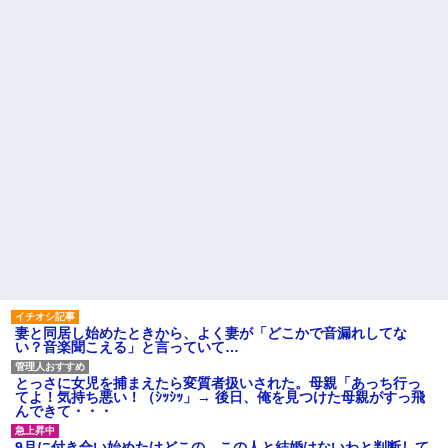
これw w w w w w
で新幹線乗ってウチ（東北）に
泊まりにおいで♪」と会うたびし
【超絶悲報】東科大医学部卒
つこい……「昔パパも一人で乗
の美人YouTuberさん、直美でコ
った」とか時代錯誤すぎ！治安
メント欄が炎上してしまう…
も防犯も無視して女児を一人で
【画像】最新の浜辺美波さ
遠出させようとする無神経義母
ん、ガチのマジで可愛過ぎてワ
にブチ切れ
イらをドキドキさせてしまうw w
【前編】自分の息子が放置子
w w w w w
だった。他所のお宅をピンポン
1/2義弟娘「ママのアソコには
して「あそぼー」と家に上がり
黒い絵があるんだよ！洗っても
込みおやつをクレクレしてた。
落ちないんだよ！」あー…だか
田舎では普通のことだったので
らいつも肌を隠してるのね。こ
ママ友に怒鳴られ仰天
んな田舎で刺青バレたら面倒...
私が考えた娘の名前を「画数
ハードオフに売っていた4万
が多い、バランスが悪い」と酷
4000円のフィギュアがヤバすぎ
評してたトメ。命名式に娘を抱
るｗｗｗｗｗｗ「こんな高い
っこして「バランスが取りにく
の？ｗｗ」「逆に超安い」
い字ねぇ～あたち自分の名前だ
いっきらーい」
私「ちょっと、人の家の金庫
触らないでよ！」キチママ『そ
主な税金の成り立ちを調べて
こに金庫があったから、開けて
みたよ
みようとしただけ☆』義兄「泥
妻と同居し始めたときから、よく妻が「どこかで音漏れしてな
は出てけ！二度と来るな！」結
い？音楽聞こえる」と言っていて…
果・・・
私「初めて飲む味だけどなん
のお茶？」彼「ちっ！」私「」
とっさに女児を捕まえたら変質者扱いされた。母親「あっち行っ
てよ！気持ち悪い！（ｼｯｼｯ」→ 後日、俺を見つけた母親がすっ飛
【GIF】JSのカンチョーワロ
んできて・・・
タ
後続車にクラクションを鳴ら
9月に付き合い始めたけどこの、この人と結婚はないわと判断して