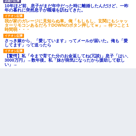
10年ほど前、息子がまだ年中だった時に離婚したんだけど、一昨
年の暮れに突然息子が職場を訪ねてきた。
我が家のガレージに見知らぬ車。俺「もしもし、玄関にもシャッ
ターリモコンあるだろ？DOWNのボタン押してｗ」→ 待つこと１
時間弱・・・
さっき嫁から、「愛しています」ってメールが届いた。俺も「愛
してます」って送ったら
【驚愕】私「今まで育てた分のお金返してね(冗談)」息子「はい、
3000万円」→数年後。私「妹が病気になったから援助して欲し
い」→