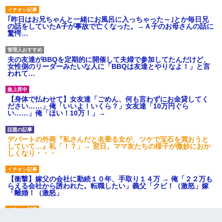
｢昨日はお兄ちゃんと一緒にお風呂に入っちゃった～｣とか毎日兄
の話をしていたA子が事故で亡くなった。→Ａ子のお母さんの話に
驚愕…
夫の友達がBBQを定期的に開催して夫婦で参加してたんだけど、
女性側のリーダーみたいな人に「BBQは友達とやりなよ！」と言
われて…
【身体で払わせて】女友達「ごめん、何も言わずにお金貸してく
ださい……」俺「いいよ！いくら？」女友達「10万円ぐら
い……」俺「ほい！10万！」→
デパートの外商『私さんだと名乗る女が、ツケで宝石を買おうと
していて…』私「！？」→ 翌日。ママ友たちの様子が微妙におか
しくなり・・・
【衝撃】嫁父の会社に勤続１０年、手取り１４万 → 俺「２２万も
らえる会社から誘われた。転職したい」義父「クビ！（激怒」嫁
「離婚！（激怒」
ワイアラサー主婦、昨晩久しぶりに夫と致した結果ｗｗｗｗｗ