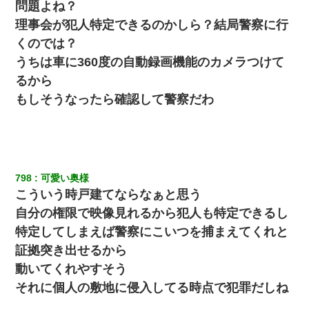
（もう手遅れだったんだな…）
問題よね？
理事会が犯人特定できるのかしら？結局警察に行
旦那の元カノをSNSで探して写真を保存して顔面評価スレで写真
くのでは？
を晒してた。ほとんどがブスという評価の中で二人ほど意外に好
評価で苦々しく思った
うちは車に360度の自動録画機能のカメラつけて
るから
10年ほど前、息子がまだ年中だった時に離婚したんだけど、一昨
もしそうなったら確認して警察だわ
年の暮れに突然息子が職場を訪ねてきた。
高1のとき男に襲われ、不妊の叔母に頼まれて出産。→叔母夫婦が
養子縁組してアメリカに子供を連れ帰った。→9・11で叔母夫婦が
亡くなってしまい…
798
可愛い奥様
こういう時戸建てならなぁと思う
放置子が病院送りになったらしい → 俺（二度と帰ってくるなよ…
嫁を半身不随にしやがった恨みは、正直こんなもんじゃ晴れな
自分の権限で映像見れるから犯人も特定できるし
い）
特定してしまえば警察にこいつを捕まえてくれと
証拠突き出せるから
夫に癌の余命宣告。その闘病中に長女から信じられない言葉を受
けた
動いてくれやすそう
それに個人の敷地に侵入してる時点で犯罪だしね
【画像】女の子「お母さん！！私ようやくファッションモデルに
選ばれたの！絶対見に来てね！」→悲しい結果がこれ・・・