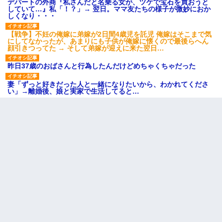
デパートの外商『私さんだと名乗る女が、ツケで宝石を買おうと
していて…』私「！？」→ 翌日。ママ友たちの様子が微妙におか
しくなり・・・
【戦争】不妊の俺嫁に弟嫁が2日間4歳児を託児 俺嫁はそこまで気
にしてなかったが、あまりにも子供が俺嫁に懐くので最後らへん
顔引きつってた → そして弟嫁が迎えに来た翌日…
昨日37歳のおばさんと行為したんだけどめちゃくちゃだった
妻「ずっと好きだった人と一緒になりたいから、わかれてくださ
い」→離婚後、娘と実家で生活してると…