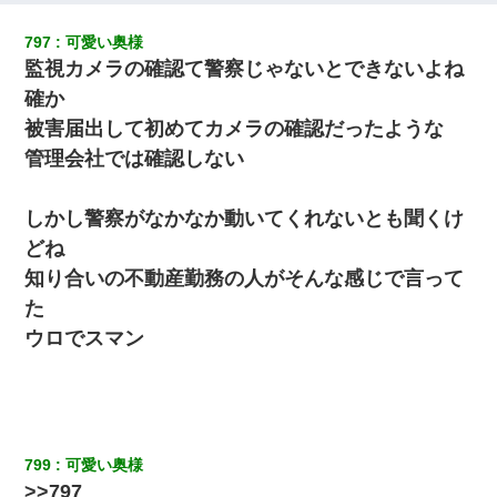
797
可愛い奥様
男だけどリベンジポノレノの被害者になって未だに人生が立ち直
監視カメラの確認て警察じゃないとできないよね
せない
確か
彼氏の家に泊まる事になり、ゲームで盛り上がってさぁ寝よう！
被害届出して初めてカメラの確認だったような
と電気を消すとミシッって音が…彼「ちょっと待ってて」→勢い
管理会社では確認しない
よくドアを開けるとなんと…
テレワーク上司「会議中はカメラ付けろ！」女社員「え、事前連
しかし警察がなかなか動いてくれないとも聞くけ
絡無しは無理」上司「いいから付けろ！」→
どね
知り合いの不動産勤務の人がそんな感じで言って
小学生の妹が20代の弟とチューしてるのに、見て見ぬふりの親を
見てから実家を出た。それから15年、妹が弟の子を妊娠したらし
た
くもう堕胎できない月なんだと母から連絡がきた…｜生活｜ワロ
タあんてな
ウロでスマン
【考察】兄嫁急死の1年後、兄が引越すというので手伝いに行った
ら下着が入った引き出しの奥にとんでもないモノを見つけた
799
可愛い奥様
【まぬけ】夫「離婚だ！」私「わかった。で？」夫「慰謝料
だ！」私「いいけど弁護士通して。私も請求する」夫「」
>>797