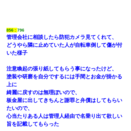
ナンパにほいほい付いていった私、地獄に落ちる
【不幸な結婚式】新郎親族「ブスのくせにドレスなんか着ちゃっ
てさ～ほんと恥ずかしいわよね～（大声」新郎両親「！！！（土
下座」→ 結果・・・
856
796
管理会社に相談したら防犯カメラ見てくれて、
どうやら隣に止めていた人が自転車倒して傷が付
いた様子
注意喚起の張り紙してもらう事になったけど、
塗装や研磨を自分でするには手間とお金が掛かる
上に
綺麗に戻すのは無理ぽいので、
板金屋に出してきちんと謝罪と弁償はしてもらい
たいので、
心当たりある人は管理人経由で名乗り出て欲しい
旨を記載してもらった