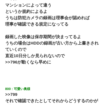
マンションによって違う
婚活パーティーでよく会う美女がいた。こんな完璧な容姿を持っ
というか規約によるよ
てしても結婚て難しいんだなぁ…と思ってた
うちは防犯カメラの録画は理事会が認めれば
理事が確認できる規定になってる
友人「酒の勢いで女先輩をホテルに連れ込んだｗｗｗｗｗ」俺
「…」
録画した映像は保存期間が決まってるよ
私は家が貧しくて、手に職をつけようと看護師になった。だけど
うちの場合はHDDの録画が古い方から上書きされ
卒業を控えた年の1月末、車にひかれて看護師になれなくなった。
ていくので
直近10日分しか見られないので
妻が亡くなったんだけど正直ガチで嬉しい
>>796が動くなら早めに
13歳娘が元嫁のところから逃げてきた。どう扱ったらいいのかわ
からない
わい(42)渋谷の夜のサービスで19の女の子にゴックンさせた結果
ｗｗｗｗｗｗｗｗ
800
可愛い奥様
>>799
元旦那から復縁要請。息子「最新型のiPhoneも買えない貧乏は嫌
それで確認できたとしてそれからどうするのかが
だ、再婚して」私「なら父親と暮らせ」息子「やった＾＾」私