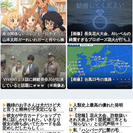
政治関係ないスレでも一日中ずっと
【画像】長良花火大会、AIレベルの
山本太郎ガーれいわガーと何やら喚
綺麗すぎるプロポーズ花火が打ち上
いてる狂人いるでしょ
がるｗ
VIVANT１３話に錦鯉長谷川が出演
【画像】台風15号の進路・・・・・
していると話題にｗｗｗ （※画像あ
り）
義姉のお子さんは犬だけど犬
人類史上最高の優れた発明
と言うと精神が不安定になる
は？
彼女が中古カードショップで
【悲報】花火大会、詐欺扱い
男に話しかけられた。いきなり
され大炎上中！琵琶湖三市とも
彼女の持ち歩いてたカードを品
「知らない」と公式声明⇒！
定めしだしたらしく…
私「ハンバーグに髪の毛