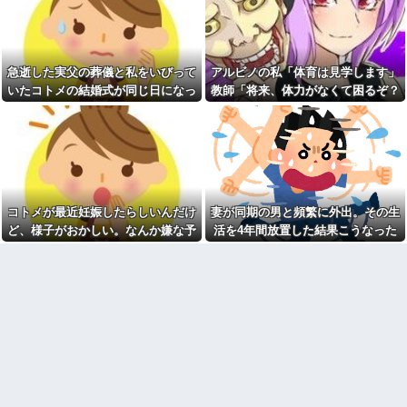
った後に子供の新品クロックス
【修羅場】弟を車で迎えに行
が消えた。犯人のママがカバン
くときにファミレスの駐車場か
に入れるのを見た人もいるのに
ら飛び出してきた男性を轢いて
相手旦那が「証拠は？」と認め
しまった 轢かれた男は傷だらけ
ない…...
で血まみれなのに凄い大声て喚
急逝した実父の葬儀と私をいびって
アルビノの私「体育は見学します」
アタシ何歳に見える？って誘
いて暴れまくり…
い受け風の事言うゴミってまだ
いたコトメの結婚式が同じ日になっ
教師「将来、体力がなくて困るぞ？
【驚愕】デキ婚した相手は出
生存してるよね～
張姫。母の興信所調査で夫婦崩
てしまった。無理にでも来いと言わ
我慢して走れ！」→結果、膝を痛め
ディズニーからの帰り道。夫
壊？！ｗｗｗｗ
れてしまい...
て・・・
「息子連れて離れろ！あと警察
【唖然】浮気バレた旦那が嫁
に通報！」私「助けて！」駅員
に勢いで吐き出した結果ｗｗｗ
「どうしました！？」→トンデ
ｗ
モナイことに…
1/2義弟娘「ママのアソコには
会社に突然「嫁に手を出した
黒い絵があるんだよ！洗っても
だろ」と怒りの電話が入った。
落ちないんだよ！」あー…だか
コトメが最近妊娠したらしいんだけ
妻が同期の男と頻繁に外出。その生
全く心当たりのない俺だった
らいつも肌を隠してるのね。こ
が、事態は思わぬ展開に…
ど、様子がおかしい。なんか嫌な予
活を4年間放置した結果こうなった
んな田舎で刺青バレたら面倒な
【衝撃】ジャンポケ斉藤の妻
事になっちゃうよ…→面倒な事
感がして、コトメにこっそり電話し
さん、夫の求刑7年翌日に
に。
たら...
Instagram更新しSNS民をザワつ
柿の種、以前は柿の種のピー
かせてしまう…
ナッツの方が好きだった
【速報】女さん、20歳でアル
新卒の時に受けた会社の面接
ファード一括で買ったことを自
で、趣味と地元の話だけして採
慢してしまう
用された
【衝撃】上司「あのさあ田
統合失調症って何がどうヤバ
沼？お前営業車のガソリン抜い
いの？「現実」と「妄想」の境
てない？」俺「はぁ？どういう
界が崩れるってマジ？
ことすか？」上司「自分の車に
入れ替えたりしてない？？」←
義母「小学生になったら一人