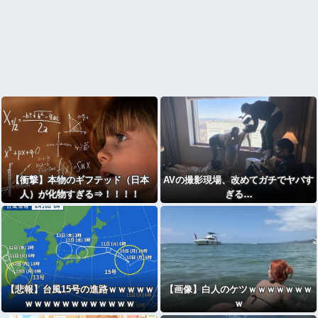
【衝撃】本物のギフテッド（日本
AVの撮影現場、改めてガチでヤバす
人）が化物すぎる⇒！！！！
ぎる…
【悲報】台風15号の進路ｗｗｗｗｗ
【画像】白人のケツｗｗｗｗｗｗｗ
ｗｗｗｗｗｗｗｗｗｗｗｗ
ｗ