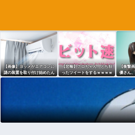
【画像】ヨッメがエアコンに
【悲報】クロちゃん、とち狂
【衝撃画
謎の装置を取り付け始めたん
ったツイートをするｗｗｗｗ
優さん、
やが
ｗｗｗｗｗｗｗ
て撮