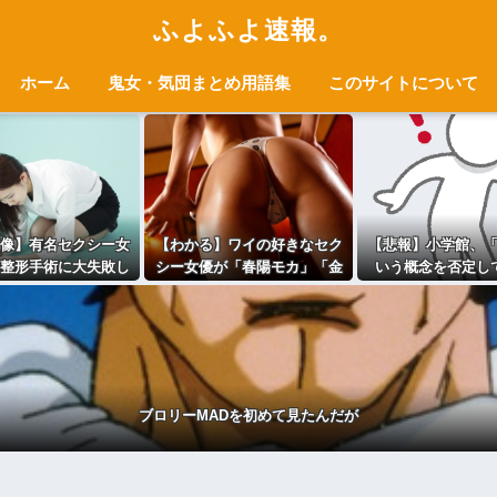
ふよふよ速報。
ホーム
鬼女・気団まとめ用語集
このサイトについて
像】有名セクシー女
【わかる】ワイの好きなセク
【悲報】小学館、
整形手術に大失敗し
シー女優が「春陽モカ」「金
いう概念を否定し
影不能に⇒！！
松季歩 」「乙アリス」なんや
けど
ブロリーMADを初めて見たんだが