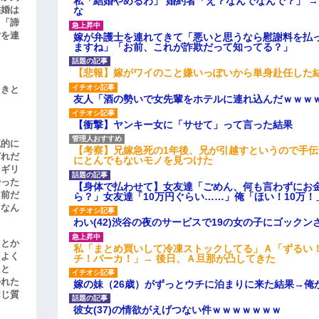
私「結婚やめるわ」 婚約者「え？なんでなんで？」 
結婚は
な
、「諦
女を連
嫁が弁護士を連れてきて「悪いと思うなら慰謝料を払っ
ますね」「お前、これが詐欺だって知ってる？」
【悲報】嫁がワイのこと嫌いっぽいから単身赴任した
引きと
友人「酒の勢いで女先輩をホテルに連れ込んだｗｗｗ
【衝撃】ヤンキー女に「サせて」って言った結果
滅的に
【考察】兄嫁急死の1年後、兄が引越すというので手
どれだ
にとんでもないモノを見つけた
リギリ
やった
【身体で払わせて】女友達「ごめん、何も言わずにお
名前だ
ら？」女友達「10万円ぐらい……」俺「ほい！10万！
、なん
わい(42)渋谷の夜のサービスで19の女の子にゴック
」とか
私「まとめ買いして冷凍ストックしてる」Ａ「ずるい
をよく
チ！バーカ！」→ 後日、Ａ旦那が凸してきた
たと
かれた
嫁の妹（26歳）がずっとウチに泊まりに来た結果→俺
同じ質
彼女(37)の情欲がえげつない件ｗｗｗｗｗｗｗ