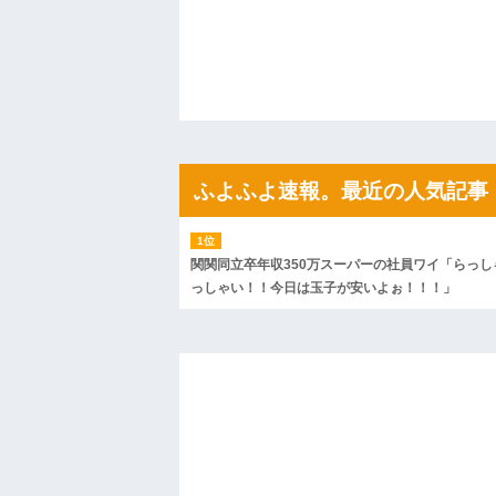
私「初めて飲む味だけどなんのお茶？」
【GIF】JSのカンチョーワロタ
後続車にクラクションを鳴らされ彼氏が
んだ！降りてこいよ！」と怒鳴りだし...
【衝撃】報酬100万円超の治験募集がこち
【ネット騒然】惨殺されたタワマン頂き
ｗｗｗｗｗｗｗｗｗｗ
【愕然】白のクラウン俺氏、高速道路左
wwwwwwwwwwww
ふよふよ速報。最近の人気記事
百年の恋12-899 食べた量を張り合って
【悲報】佐藤輝明・・・２軍でも盛大に
れ
関関同立卒年収350万スーパーの社員ワイ「らっし
っしゃい！！今日は玉子が安いよぉ！！！」