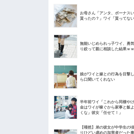
お母さん「アンタ、ボーナス
貰ったの？」ワイ「貰ってな
無能いじめられっ子ワイ、勇
り絞って親に相談した結果ｗ
娘がワイと嫁との行為を目撃
ら口聞いてくれない
半年前ワイ「これから同棲や
金はワイが稼ぐから家事と飯
くな」彼女「任せて！」
【唖然】弟の彼女が中学生の
りひどい虐めの加害者だった