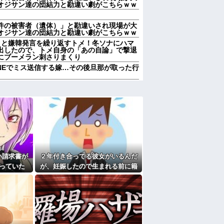
オジサン達の団結力と勘違い劇がこちらｗｗ
件の被害者（遺体）」と勘違いされ現場が大
オジサン達の団結力と勘違い劇がこちらｗｗ
」と嫌韓発言を繰り返すトメ！冬ソナにハマ
出したので、トメ自身の「あの自論」で撃退
にブーメラン刺さりまくり
NEでミス送信する嫁…その後旦那が取った行
、すごい衝撃を受けてリアルに2ｍくらいふ
、募集内容と仕事内容が全然違った。接客と
りすぎてクッソワロタｗｗｗｗｗｗｗｗｗ
にお祝いの歌を弾き語りする事になってた
なのにしょっちゅうペアで仕事してて遅くま
り。なんで「今度の出張は一人で行く」って
い請求書が
２年付き合ってる彼女がいるんだ
送りあるかと確認したらいきなりキレられ
っていた
が、妊娠したので生まれる前に籍
？
が判明し
を入れたいと言われた。俺は種が
熊本の爆心地に”こんなもの”があったんだけ
ほぼ無いはずなのに...
なくなったので離婚したい件
たよ