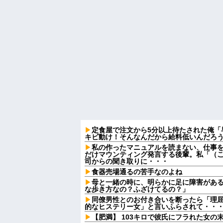
定食屋で注文から5分以上待たされた俺「
キビ動け！そんなんだから給料低いんだろう
私の作ったマニュアルを読まない、仕事
だけマウンティング発言する後輩。私「（
司からの聞き取りに・・・
食器売場通るの苦手なのよね
母と一緒の時に、明らかに足に障害があ
な歩き方なの？ふざけてるの？」
同僚男性とのお付き合いを断ったら「理
的なヒステリー女」と言いふらされて・・
【肥満】 103キロで彼氏にフラれた女の