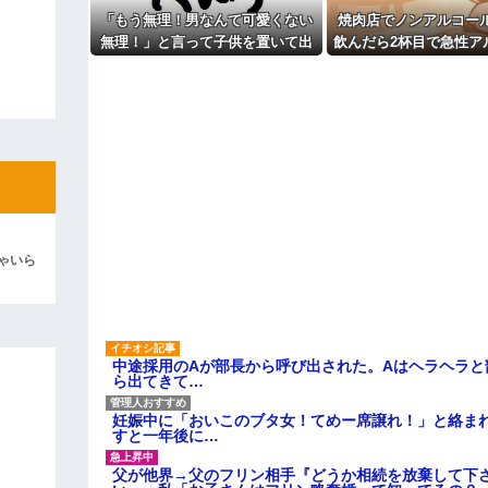
彼「ちっ！」私「」
「もう無理！男なんて可愛くない
焼肉店でノンアルコー
無理！」と言って子供を置いて出
飲んだら2杯目で急性ア
逆切れ。「何クラクション鳴らして
て行った息子嫁
毒になった。それで警
を巻き込む騒ぎ
らｗｗｗｗｗ(※画像あり)
女子のこの動画、すげえええええｗ
車線を制限速度で走った結果
くる
やらかす←あまり悲しませないでく
ゃいら
中途採用のAが部長から呼び出された。Aはヘラヘラと
ら出てきて…
妊娠中に「おいこのブタ女！てめー席譲れ！」と絡ま
すと一年後に…
父が他界→父のフリン相手『どうか相続を放棄して下