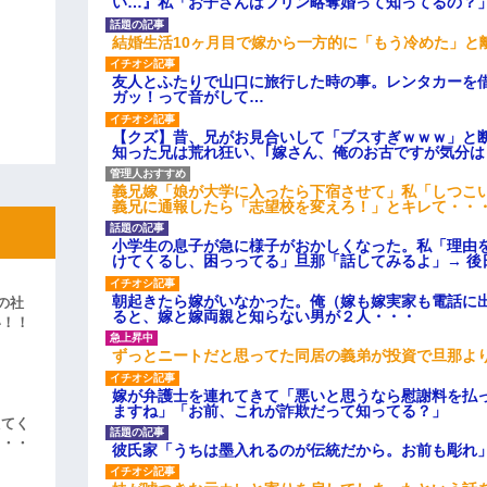
い…』私「お子さんはフリン略奪婚って知ってるの？」
結婚生活10ヶ月目で嫁から一方的に「もう冷めた」と
友人とふたりで山口に旅行した時の事。レンタカーを
ガッ！って音がして…
【クズ】昔、兄がお見合いして「ブスすぎｗｗｗ」と
知った兄は荒れ狂い、｢嫁さん、俺のお古ですが気分
義兄嫁「娘が大学に入ったら下宿させて」私「しつこい
義兄に通報したら「志望校を変えろ！」とキレて・・
小学生の息子が急に様子がおかしくなった。私「理由
けてくるし、困っってる」旦那「話してみるよ」→ 後
朝起きたら嫁がいなかった。俺（嫁も嫁実家も電話に出
の社
ると、嫁と嫁両親と知らない男が２人・・・
い！！
」
ずっとニートだと思ってた同居の義弟が投資で旦那よ
嫁が弁護士を連れてきて「悪いと思うなら慰謝料を払っ
ますね」「お前、これが詐欺だって知ってる？」
えてく
・・・
彼氏家「うちは墨入れるのが伝統だから。お前も彫れ」