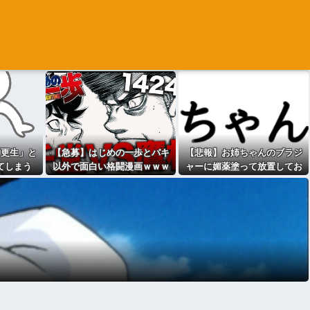
「更生」と
【急募】はじめの一歩とバキ
【悲報】お姉ちゃんのブラジ
てしまう
以外で面白い格闘漫画ｗｗｗ
ャーに媚薬塗って放置してお
ｗｗｗｗｗ
いたらｗｗｗｗｗｗｗｗｗｗw
www