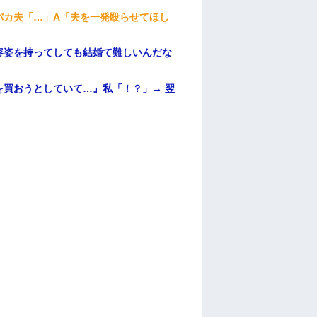
バカ夫「…」A「夫を一発殴らせてほし
容姿を持ってしても結婚て難しいんだな
買おうとしていて…』私「！？」→ 翌