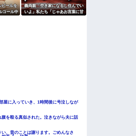
ルビールを
義両親「空き家になるし住んでい
ルコール中
いよ」私たち「じゃあお言葉に甘
察と保健所
えて…」→引っ越した途端、予想
に…
外の出来事が待っていて…
部屋に入っていき、1時間後に号泣しなが
れ腹を殴る真似された。泣きながら夫に話
さい、昔のことは謝ります。ごめんなさ