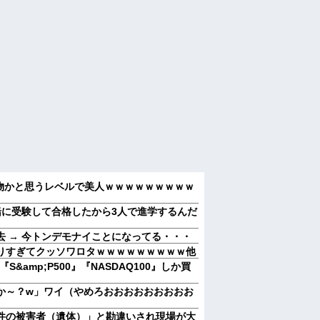
画物かと思うレベルで美人ｗｗｗｗｗｗｗｗｗ
緒に受験して合格したから3人で進学するんだ
 → 今トンデモナイことになってる・・・
りすぎてクッソワロタｗｗｗｗｗｗｗｗｗ他
&amp;P500』『NASDAQ100』しか買
か～？w」ワイ（やめろおおおおおおおおお
件の被害者（遺体）」と勘違いされ現場が大