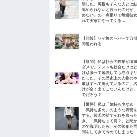
明した。両親もそんな人とは
認められないと言ったのだが
めない」の一点張りで毎週彼
れて実家にやってくる…
【悲報】ワイ将スーパーで万
間違われる
【疑問】私は社会の授業が壊
ダメで、テストも社会だけは
け頑張って勉強しても赤点ギ
だった。その歴史上の人物の
事はすべて覚えているのに、
けが全く出てこないんだけど
でだろう？
【驚愕】私は「気持ち少なめ
「気持ち多め」のような表現
する。彼氏の前でそれを言っ
き、「気持ちって何？」と聞
ので説明したら、その後また
問をしてきて冷めてしまった