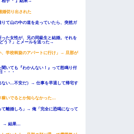
相手『 』結果→
離婚切り出された
借りて山の中の道を走っていたら、突然ガ
断った女性が、兄の同級生と結婚。それを
はどう？」とメールを送った→
、学校斡旋のアパートに行け」→ 旦那が
・
を聞いても『わかんない！』って怒鳴り付
日・・・
ない…不安だ）→ 仕事を早退して帰宅す
り稼いでるとか知らなかった…
て離婚しろ」→ 俺「完全に恐喝になって
 → 結果…