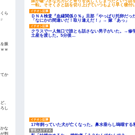
妹が嘘つきな元カレと寄りを戻してしまったという話
一転。そそくさと話を切り上げていつもより早く寝付
いくら
ＤＮＡ検査『血縁関係０％』旦那「やっぱり托卵だっ
い」
「なにかの間違いだ！取り違えだ！」→ 嫁「あっ」
クラスで一人無口で誰とも話さない男子がいた。→修
土産を渡した。5分後…
気を振
ｗｗｗ
してか
けど、
よろし
17年飼っていた犬が亡くなった。鼻水垂らし嗚咽する
頃かな
事が判