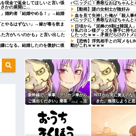
品を現金で返金してほしいと言い張
パニックに！勇敢なおばちゃんと
まさかの展開に…
【動画】謎の女剣士が陰好み
う」婚約者「結婚やめる！」→結婚
血を見て失神した俺が「殺人事
パニックに！勇敢なおばちゃんと
ざとやるはずない」→嫁が毒を飲ま
日頃から「泥棒の9割は韓国人
り私のヨン様グッズを勝手に持ち
した方がいいのかも』と言い出した
したったｗｗ←矛盾だらけのトメ
【恐怖】浮気相手との写メをLI
機嫌になる。結婚したのを微妙に後
動がこれｗｗｗｗ
急いで曲がり角を曲がったとき
私たち「じゃあお言葉に甘えて…」
っとんだ
ていて…
石材店事務の面接行ってきたが
 w w w w w w w w
清掃、草取りとかが仕事ｗ
なかったです」←これほんまかぁ？
【画像】このボケて、破壊力あ
コトメの結婚式で、知らない間
けど質問ある？
旦那の同僚女が旦那の元カノ。
二被告に懲役7年の求刑←これ…
で残業したり二人で出張に行った
嘘つくのかな
新幹線で。車掌「グリーン車から
NTTから見に覚えのな
」に改名ｗｗｗｗｗｗｗｗ
休んだ翌日、先輩パートに申し
ご退出ください」乗客「…」→注
きた。無視しようと思
ください」乗客「…」→注意されて
た。このパートの性格悪くないか
さかの展開に…
意されても動かない乗客を見てい
ら、とんでもない事実
【速報】専門家「イオンモール
ィギュアがヤバすぎるｗｗｗｗｗｗ
たら、その直後まさかの展開に…
て…
ど…」
24歳の嫁に性的な魅力を感じ
よ！」キチママ『そこに金庫があっ
「泥は出てけ！二度と来るな！」結
主な税金の成り立ちを調べてみ