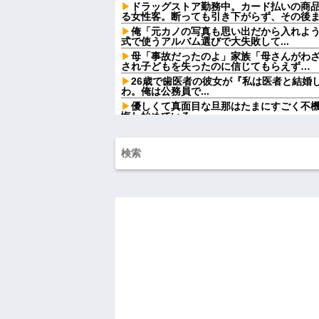
ドラッグストア勤務中。カード払いの商
る女性客。断っても引き下がらず、その後
俺「元カノの写真も思い出だから入れよ
式で使うアルバム選びで大失敗して...
母「事故だったのよ」家族「母さんがわ
され子どもを失ったのに信じてもらえず…
26歳で歯医者の彼女が『私は医者と結婚
わ。俺は公務員で...
優しくて真面目な旦那はたまにすごく不
悔し始めている
義両親「空き家になるし住んでいいよ」
→引っ越した途端、予想外の出来事が待っ
【画像】アイドルのオフ会の光景、レベチw w w
【画像】宇垣美里「学生時代は全然モテ
w w w w w w w w
【速報】ワイ、嫁とのセッ■スが終了した
【緊急】お笑いジャングルポケット斉藤慎
【速報】れいわ新選組さん「いのちの党
新幹線で。車掌「グリーン車からご退出
も動かない乗客を見ていたら、その直後ま
ハードオフに売っていた4万4000円のフ
「こんな高いの？ｗｗ」「逆に超安い」
私「ちょっと、人の家の金庫触らないで
たから、開けてみようとしただけ☆』義兄
果・・・