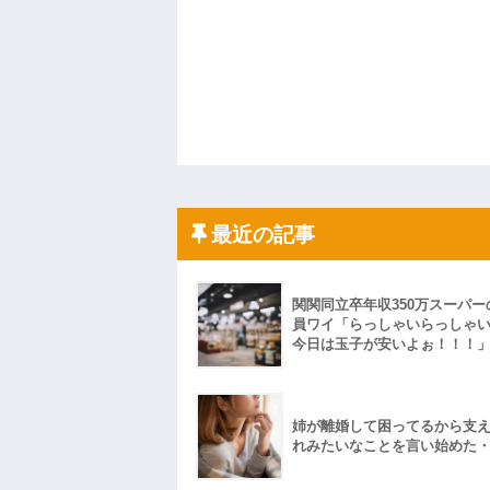
最近の記事
関関同立卒年収350万スーパー
員ワイ「らっしゃいらっしゃ
今日は玉子が安いよぉ！！！
姉が離婚して困ってるから支
れみたいなことを言い始めた