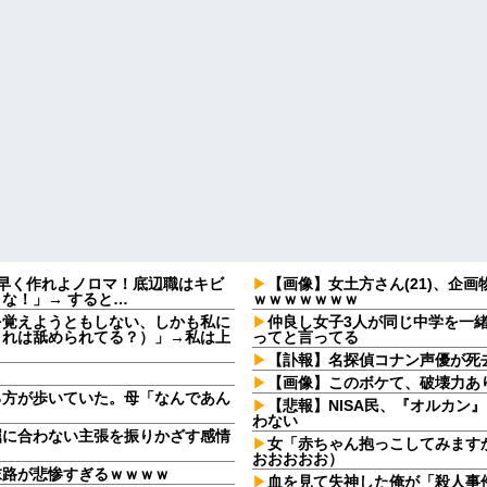
早く作れよノロマ！底辺職はキビ
【画像】女土方さん(21)、企
な！」→ すると…
ｗｗｗｗｗｗｗ
を覚えようともしない、しかも私に
仲良し女子3人が同じ中学を一
これは舐められてる？）」→私は上
ってと言ってる
【訃報】名探偵コナン声優が死去
【画像】このボケて、破壊力あ
る方が歩いていた。母「なんであん
【悲報】NISA民、『オルカン』『S
わない
屈に合わない主張を振りかざす感情
女「赤ちゃん抱っこしてみます
・
おおおおお）
末路が悲惨すぎるｗｗｗｗ
血を見て失神した俺が「殺人事