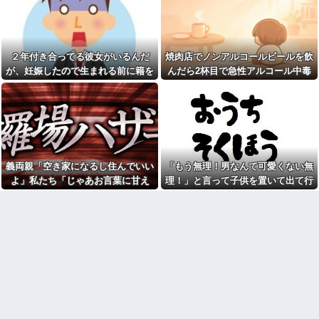
彼女「他の男性に誘われちゃ
ごいの？」他
った」俺「それ言って何がした
静岡の子がマッハでドア開け
いの？」→何度も試されるたび
に行った
気持ちが冷めていって…
彼女と同棲初めたら家に物が5
【後編】俺の娘の結婚が破談
２年付き合ってる彼女がいるんだ
焼肉店でノンアルコールビールを飲
倍くらい増えてストレスヤバ
に。だが彼氏は「2000万の土
い。3LDKで余裕だろと思ってた
が、妊娠したので生まれる前に籍を
んだら2杯目で急性アルコール中毒
地」を購入。こじれた二人は想
けど全部埋めやがった
像以上の修羅場に
入れたいと言われた。俺は種がほぼ
になった。それで警察と保健所を巻
【悲報】警察に射殺された包
NTTから見に覚えのない請求
無いはずなのに...
き込む騒ぎに…
丁男、直前に母を亡くし精神的
書がきた。無視しようと思って
ショックを受けていたと判明
いたら、とんでもない事実が判
明して…
里帰り出産した嫁が実家から
帰ってこないので離婚要求。す
【悲報】Z世代「なんでセルフ
ると義父がブチギレた
レジなのに自分で商品通さない
といけないんだ」
旦那の同僚女が旦那の元カ
義両親「空き家になるし住んでいい
「もう無理！男なんて可愛くない無
ノ。なのにしょっちゅうペアで
祭りって謎だよな、誰が神輿
よ」私たち「じゃあお言葉に甘え
理！」と言って子供を置いて出て行
仕事してて遅くまで残業したり
担いでるの？屋台出店してる奴
二人で出張に行ったり。なんで
て…」→引っ越した途端、予想外の
った息子嫁
らは誰の許可を得て商売してる
「今度の出張は一人で行く」っ
の？
出来事が待っていて…
て嘘つくのかな
お前ら急げ！怪しい外人みつ
38歳マザコン夫の誕生日に
けたら法務省にタレコミしてみ
「むしゅこたんおめでとう！」
ろ！意外と仕事するぞ？
と義実家を飾り付ける超過干渉
【悲報】大卒初任給600万の時
トメ！ご近所さんを招待してあ
代へ
げたら、38歳メタボ夫が登場し
wwwwwwwwwwwwwwwwww
て近所のおじいさんが大爆発す
w
る事態に
【画像】タトゥーだらけの美
休んだ翌日、先輩パートに申
人海鮮料理人、現る！！←コレ
し送りあるかと確認したらいき