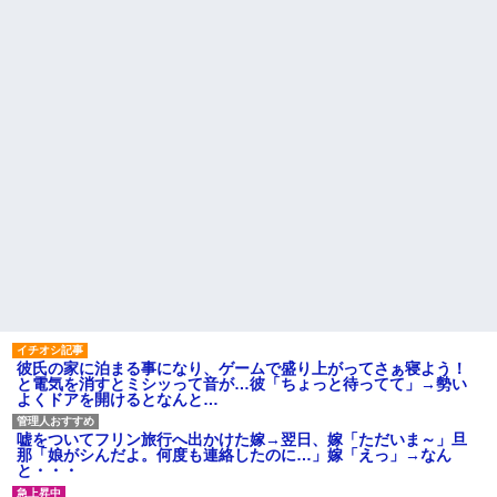
彼氏の家に泊まる事になり、ゲームで盛り上がってさぁ寝よう！
と電気を消すとミシッって音が…彼「ちょっと待ってて」→勢い
よくドアを開けるとなんと…
嘘をついてフリン旅行へ出かけた嫁→翌日、嫁「ただいま～」旦
那「娘がシんだよ。何度も連絡したのに…」嫁「えっ」→なん
と・・・