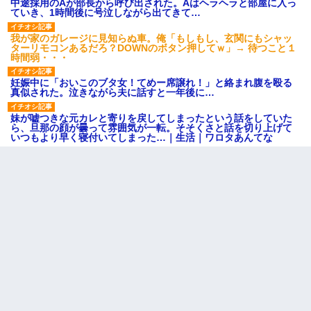
中途採用のAが部長から呼び出された。Aはヘラヘラと部屋に入っ
ていき、1時間後に号泣しながら出てきて…
我が家のガレージに見知らぬ車。俺「もしもし、玄関にもシャッ
ターリモコンあるだろ？DOWNのボタン押してｗ」→ 待つこと１
時間弱・・・
妊娠中に「おいこのブタ女！てめー席譲れ！」と絡まれ腹を殴る
真似された。泣きながら夫に話すと一年後に…
妹が嘘つきな元カレと寄りを戻してしまったという話をしていた
ら、旦那の顔が曇って雰囲気が一転。そそくさと話を切り上げて
いつもより早く寝付いてしまった…｜生活｜ワロタあんてな