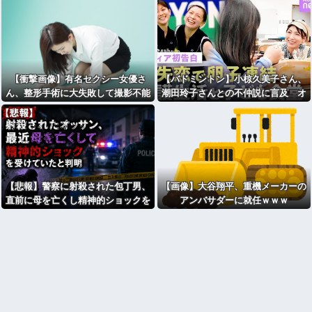
【衝撃画像】有名セクシー女優さ
【バドミントン】小椋久美子さん、
ん、整形手術に大失敗して撮影不能
潮田玲子さんとの不仲説に言及 オ
に⇒！！
グシオ時代「比べられるのはイヤだ
った」
【悲報】警察に射殺された包丁男、
【画像】大谷翔平、重機メーカーの
直前に母を亡くし精神的ショックを
アンバサダーに就任ｗｗｗ
受けていたと判明