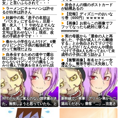
女」と言いふらされて・・・
岩合さんの猫のポストカード
ラーメンにチャーハンは許せ
が結構あるの
るが白米は許さん
【悲報】ディズニーのおいな
妊娠中の私「息子の名前は
り巻（600円）ｗｗｗｗｗ
『パスタ』にするから」旦那・
【画像】お前らこの画像でフ
親・友人「！？ やめなよそんな
フッてなったら絶対に寝ろよ
名前！」私「私が産むんだから
wwwwww
文句は言わせない！」現在、改
名の手続き中です・・・
実の母親から「運命の人と再
会した、子供が成人したら離婚
春から小学生なんだけど、6畳
する」とか告白されてマジで引
のリビングに子供の勉強机置く
いたんだが！なんやかんや理由
のって無理だよね
つけて子供4人も作っておいて未
自杀殳するための道中で露出
成年の子供に言う話かよ！
狂に出会った。自分でもよく分
【衝撃画像】有名セクシー女
からないけどソイツの腕をしっ
優さん、整形手術に大失敗して
かり掴んで境遇を泣きながら話
撮影不能に⇒！！
した。すると露出狂は…
取引先の接待で彼氏が突然
コトメ「あなたには無理でし
「ミスタァァアァァァァアアア
ょ？」私「できますけど？」→
アァァ、ムンラァァァイ！」
何も知らない前提で話しかけて
くるコトメが止まらず…
切迫流産で自宅安静の私…な
のに義弟が「シャワー貸して」
彼氏から突然振られた。理由
「泊めて」と嫌がらせレベルの
を聞くと「生ハムチーズクレー
連続突撃！夫経由で断ると私に
NTTから見に覚えのない請求書がき
新幹線で。車掌「グリーン車からご
プ食べたから」と言われて…
直接LINEしてきて絶句←大人し
た。無視しようと思っていたら、と
退出ください」乗客「…」→注意さ
転勤がなくて家から近くて仕
く自宅の風呂に入れよ
事も楽そうだけど一人暮らしす
んでもない事実が判明して…
れても動かない乗客を見ていたら、
【正論】今の20代「タモリっ
るチャンスを逃してずっと実家
ておもしろくないじゃん。笑っ
その直後まさかの展開に…
暮らしになりそう
たことないんだけど、なにがす