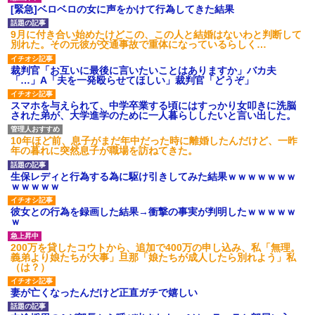
[緊急]ベロベロの女に声をかけて行為してきた結果
9月に付き合い始めたけどこの、この人と結婚はないわと判断して
別れた。その元彼が交通事故で重体になっているらしく…
裁判官「お互いに最後に言いたいことはありますか」バカ夫
「…」A「夫を一発殴らせてほしい」裁判官「どうぞ」
スマホを与えられて、中学卒業する頃にはすっかり女叩きに洗脳
された弟が、大学進学のために一人暮らししたいと言い出した。
10年ほど前、息子がまだ年中だった時に離婚したんだけど、一昨
年の暮れに突然息子が職場を訪ねてきた。
生保レディと行為する為に駆け引きしてみた結果ｗｗｗｗｗｗｗ
ｗｗｗｗｗ
彼女との行為を録画した結果→衝撃の事実が判明したｗｗｗｗｗ
ｗ
200万を貸したコウトから、追加で400万の申し込み、私「無理。
義弟より娘たちが大事」旦那「娘たちが成人したら別れよう」私
（は？）
妻が亡くなったんだけど正直ガチで嬉しい