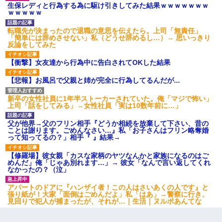
生保レディと行為する為に駆け引きしてみた結果ｗｗｗｗｗｗｗ
ｗｗｗｗｗ
夫に癌の余命宣告。その闘病中に長女から信じられない言葉を受
けた
転職先が決まったので退職の意思を伝えたら。上司「無責任」
「簡単には辞めさせない」私（どうせ辞めるし…）→ 思いっきり
反論をしてみた
上司「何なの、この書類！！」私「あの‥」上司「今は私が話し
てるの！」私「ですから」上司「黙って聞きなさい！」私「それ
【衝撃】女友達から行為中に告白されてOKした結果
は」上司「言い訳しない！」→結果ｗｗｗｗｗ
【悲報】お風呂で父親と姉が完全に行為してるんだが...
【ワロタ】姉から「肉食系14才、乳丸出し、毛はうっすら生えか
け」というタイトルで画像が送られてきた
新卒の女性社員に1年半ストーカーされていた。俺「マジで怖い」
上司「話をしてみる」→女性社員「実は10数年前に…」
ナンパにほいほい付いていった私、地獄に落ちる
父が他界→父のフリン相手『どうか相続を放棄して下さい、昔の
ことは謝ります。ごめんなさい…』私「お子さんはフリン略奪婚
って知ってるの？」相手『 』結果→
【衝撃】ある工場に配属すると、女の人がみんな退職してしま
【修羅場】彼女親「カスな家柄のヤツなんかと家族になるのはご
う。会社「仕事がハードだし田舎で娯楽も少ないからキツイの
めんだ」俺「じゃあ別れます…」→ 彼女「なんで言い返してくれ
か…」→ 実際は違った
なかったの？（泣」
アパートのドアに『ハンザイ者！この人はさいあくの人です』と
嫁の妹（26歳）がずっとウチに泊まりに来た結果→俺がヤバイｗ
張り紙が！大家「面倒はごめんだよ」私「はあ」→警察に行き、
ｗｗｗｗｗｗｗ
見回りで犯人が捕まったが、それが…｜生活｜ヌルポあんてな
妊娠中に「おいこのブタ女！てめー席譲れ！」と絡まれ腹を殴る