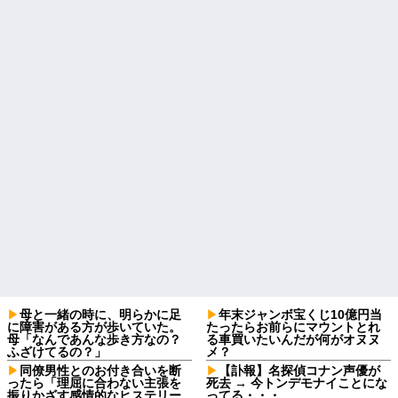
母と一緒の時に、明らかに足
年末ジャンボ宝くじ10億円当
に障害がある方が歩いていた。
たったらお前らにマウントとれ
母「なんであんな歩き方なの？
る車買いたいんだが何がオヌヌ
ふざけてるの？」
メ？
同僚男性とのお付き合いを断
【訃報】名探偵コナン声優が
ったら「理屈に合わない主張を
死去 → 今トンデモナイことにな
振りかざす感情的なヒステリー
ってる・・・