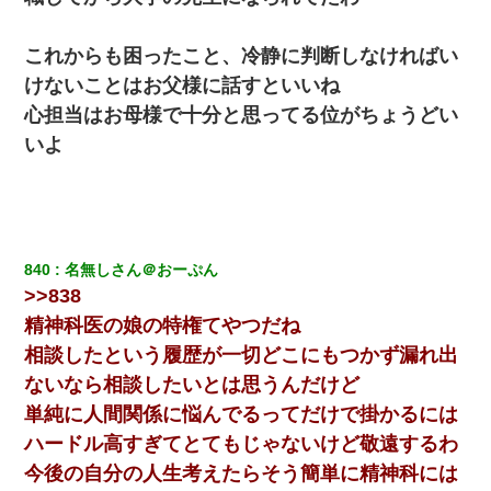
私『貯金貯まったし、やっと家建てられるね！』夫「実家を二世
これからも困ったこと、冷静に判断しなければい
帯住宅にした。それに貯金使った」→私『離婚しよう』夫「え
っ」私『使った貯金はあげるから』→すると…
けないことはお父様に話すといいね
心担当はお母様で十分と思ってる位がちょうどい
書店「息子さんが万引きしました」私「はっ？(息子目の前にいる
いよ
し…)うちの子ではないので迎えに行きません」→息子を名乗って
た人物の正体が判明するも・・・
彼女(美人女医)にネックレスをプレゼント。「こんな安物を渡すく
らいなら、渡さないほうがマシだからね」→ ６０万したと話した
ら・・・
840
名無しさん＠おーぷん
>>838
【驚愕】5000円でＪＫと行為してきたが後悔しかない…
精神科医の娘の特権てやつだね
相談したという履歴が一切どこにもつかず漏れ出
結婚生活10ヶ月目で嫁から一方的に「もう冷めた」と離婚切り出
ないなら相談したいとは思うんだけど
された
単純に人間関係に悩んでるってだけで掛かるには
ハードル高すぎてとてもじゃないけど敬遠するわ
姉旦那の友達「ほんとのパパだよ～」私のお腹を触ってほざく。
→思わず手を叩いて振り払ったら…
今後の自分の人生考えたらそう簡単に精神科には