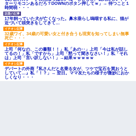
ターリモコンあるだろ？DOWNのボタン押してｗ」→ 待つこと１
時間弱・・・
17年飼っていた犬が亡くなった。鼻水垂らし嗚咽する私に、猫が
近づいて頭突きをしてきて…
32歳ワイ、34歳の可愛い女と付き合うも現実を知ってしまい無事
死亡・・・
上司「何なの、この書類！！」私「あの‥」上司「今は私が話し
てるの！」私「ですから」上司「黙って聞きなさい！」私「それ
は」上司「言い訳しない！」→結果ｗｗｗｗｗ
デパートの外商『私さんだと名乗る女が、ツケで宝石を買おうと
していて…』私「！？」→ 翌日。ママ友たちの様子が微妙におか
しくなり・・・