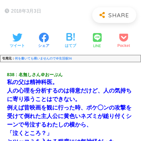
2018年3月3日
LINE
ツイート
シェア
はてブ
Pocket
引用元：
何を書いても構いませんので＠生活板56
838
名無しさん＠おーぷん
私の父は精神科医。
人の心理を分析するのは得意だけど、人の気持ち
に寄り添うことはできない。
例えば昔映画を観に行った時、ポケ◯ンの攻撃を
受けて倒れた主人公に黄色いネズミが縋り付くシ
ーンで号泣するわたしの横から、
「泣くところ？」