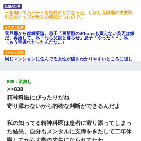
三年働いてたパートを突然クビになった。しかし元職場の主要取
引先のトップが母方の叔父だったので…
元旦那から復縁要請。息子「最新型のiPhoneも買えない貧乏は嫌
だ、再婚して」私「なら父親と暮らせ」息子「やった＾＾」私
（もう手遅れだったんだな…）
同じマンションに住んでる女性が鍵をわかりやすいところに隠し
ている事に気づいた俺「忍びこんでみよう！」→ 結果
アパートのドアに『ハンザイ者！この人はさいあくの人です』と
839
名無し
張り紙が！大家「面倒はごめんだよ」私「はあ」→警察に行き、
>>838
見回りで犯人が捕まったが、それが…｜生活｜ヌルポあんてな
精神科医にぴったりだね
新築の家で。クラクラするくらいの「白粉の匂い」が鼻につくも
寄り添わないから的確な判断ができるんだよ
嫁＆娘「そんな匂いしない…」ある日、友人奥「素敵なアンティ
ークですね！」俺（！？）
私の知ってる精神科医は患者に寄り添ってしまっ
３２歳俺「ずっと好きでした！！付き合って下さい！」 ２５歳
た結果、自分もメンタルに支障をきたして二年休
彼女「うん！！絶対幸せになろうね！！！！」 → ７年後ｗｗ
ｗｗｗ
職してから大学の先生になられてたわ