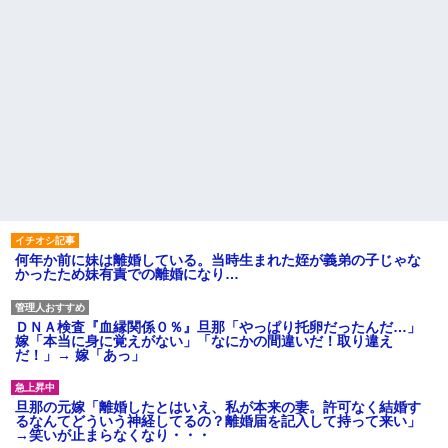
何年か前に妹は離婚している。当時生まれた姪が義弟の子じゃな
かったため妹有責での離婚になり…
ＤＮＡ検査『血縁関係０％』旦那「やっぱり托卵だったんだ…」
嫁「本当に身に覚えがない」「なにかの間違いだ！取り違え
だ！」→ 嫁「あっ」
旦那の元嫁「離婚したとはいえ、私が本来の妻。許可なく結婚す
るなんてどういう神経してるの？離婚届を記入して持って来い」
→笑いが止まらなくなり・・・