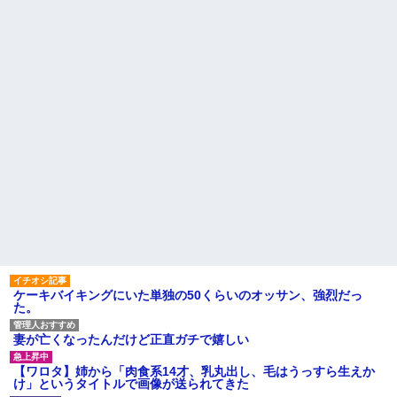
はセクシー過ぎてワイらにブッ
なりキレられた。このパートの
刺さりまくりw w w w w w w w
性格悪くないか？
w
【速報】専門家「イオンモー
【悲報】 「ゴールド免許で
ル熊本の爆心地に”こんなも
す」←運が良かっただけかペー
の”があったんだけど…」
パードライバーという事実ｗｗ
24歳の嫁に性的な魅力を感じ
ｗ
なくなったので離婚したい件
ハードオフに売っていた4万
主な税金の成り立ちを調べて
4000円のフィギュアがヤバすぎ
みたよ
るｗｗｗｗｗｗ「こんな高い
の？ｗｗ」「逆に超安い」
私「ちょっと、人の家の金庫
触らないでよ！」キチママ『そ
こに金庫があったから、開けて
みようとしただけ☆』義兄「泥
は出てけ！二度と来るな！」結
果・・・
私「初めて飲む味だけどなん
のお茶？」彼「ちっ！」私「」
【GIF】JSのカンチョーワロ
タ
ケーキバイキングにいた単独の50くらいのオッサン、強烈だっ
後続車にクラクションを鳴ら
た。
され彼氏が逆切れ。「何クラク
ション鳴らしてんだ！降りてこ
いよ！」と怒鳴りだし...
妻が亡くなったんだけど正直ガチで嬉しい
【衝撃】報酬100万円超の治験
募集がこちらｗｗｗｗｗ(※画像
【ワロタ】姉から「肉食系14才、乳丸出し、毛はうっすら生えか
あり)
け」というタイトルで画像が送られてきた