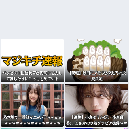
ベッセント財務長官は円高に協力し
【朗報】秋田にアラブが2兆円の投
てほしそうにこっちを見ている
資決定
乃木坂で一番顔がエ●い子ｗｗｗｗ
【画像】小倉ゆうか(元・小倉優
ｗｗｗｗｗｗｗｗｗｗｗｗｗｗｗ
香)、まさかの水着グラビア復帰ｗｗ
ｗｗｗ