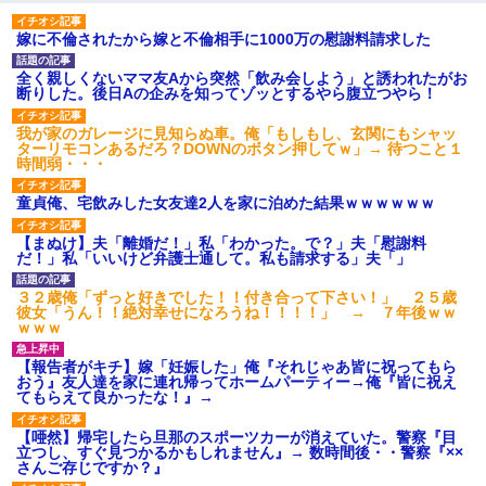
真似された。泣きながら夫に話すと一年後に…
嫁に不倫されたから嫁と不倫相手に1000万の慰謝料請求した
義兄嫁「娘が大学に入ったら下宿させて」私「しつこい、学校斡
全く親しくないママ友Aから突然「飲み会しよう」と誘われたがお
旋のアパートに行け」→ 旦那が義兄に通報したら「志望校を変え
断りした。後日Aの企みを知ってゾッとするやら腹立つやら！
ろ！」とキレて・・・
我が家のガレージに見知らぬ車。俺「もしもし、玄関にもシャッ
ターリモコンあるだろ？DOWNのボタン押してｗ」→ 待つこと１
最近うちの庭に知らない男の人がしょっちゅう入ってくる。それ
時間弱・・・
を職場で愚痴ったら、同僚男性が怒鳴りつけてきた。
童貞俺、宅飲みした女友達2人を家に泊めた結果ｗｗｗｗｗｗ
夫に癌の余命宣告。その闘病中に長女から信じられない言葉を受
【まぬけ】夫「離婚だ！」私「わかった。で？」夫「慰謝料
けた
だ！」私「いいけど弁護士通して。私も請求する」夫「」
３２歳俺「ずっと好きでした！！付き合って下さい！」 ２５歳
【まぬけ】夫「離婚だ！」私「わかった。で？」夫「慰謝料
彼女「うん！！絶対幸せになろうね！！！！」 → ７年後ｗｗ
だ！」私「いいけど弁護士通して。私も請求する」夫「」
ｗｗｗ
【報告者がキチ】嫁「妊娠した」俺『それじゃあ皆に祝ってもら
私（23）冗談のつもりで上司（27）に胸を揉ませた結果・・・
おう』友人達を家に連れ帰ってホームパーティー→俺『皆に祝え
てもらえて良かったな！』→
朝起きたら嫁がいなかった。俺（嫁も嫁実家も電話に出ない…不
【唖然】帰宅したら旦那のスポーツカーが消えていた。警察『目
安だ）→ 仕事を早退して帰宅すると、嫁と嫁両親と知らない男が
立つし、すぐ見つかるかもしれません』→ 数時間後・・警察『××
２人・・・
さんご存じですか？』