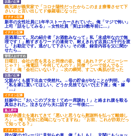
【ネット騒然】惨殺されたタ
ワマン頂き女子のこの動画、す
義兄嫁が義実家で「コロナ陽性だったからこのまま療養させて下
げえええええｗｗｗｗｗｗｗｗ
さい」と言い出してド修羅場になった
ｗｗｗ
【愕然】白のクラウン俺氏、
新卒の女性社員に1年半ストーカーされていた。俺「マジで怖い」
高速道路左車線を制限速度で走
上司「話をしてみる」→女性社員「実は10数年前に…」
った結果wwwwwwwwwwww
百年の恋12-899 食べた量を
居酒屋にて。兄の紹介者「お酒飲みなって」私「未成年なので無
張り合ってくる
理です！」酷すぎるワードの連発で、耐えきれず店員に5千円を渡
し「お勘定です。逃がして下さい」その後、録音内容を父に聞か
【悲報】佐藤輝明・・・２軍
せたら...
でも盛大にやらかす←あまり悲
しませないでくれ
日曜日、会社の窓を見ると同僚の姿。俺（あれ？ディズニーシー
じゃ？）→俺電話「今何してんの？」同僚「シーで並んでるこ
と！」俺「会社にいない？」→次の瞬間、すごい鳥肌が立った
父親がくも膜下出血で突然ﾀﾋ。→母の貯金が0なことが判明。→母
「私を家に置いてほしい、どうか見捨てないで(土下座」俺・嫁
「…」
妊娠中に「おいこのブタ女！てめー席譲れ！」と絡まれ腹を殴る
真似された。泣きながら夫に話すと一年後に…
嫁が弁護士を連れてきて「悪いと思うなら慰謝料を払って離婚し
ろ」→ 俺「完全に恐喝になってますね」「お前、これが詐欺だっ
て知ってる？」
我が家のガレージに見知らぬ車。俺「もしもし、玄関にもシャッ