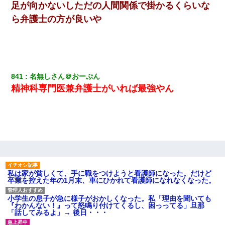
足が向かないしただの人間関係で掛かるくらいな
俺「初対面でなに言ったか覚えてる？」嫁「臭いんだよ！キモオ
ら弁護士の方が良いや
タ？だっけ？」俺「だいたい合ってる。で、なんで告白してきた
の？」→
ホテルに泊まったんだけど従業員が最悪だった。折角の旅行で何
故私が怒鳴られなきゃいけなかったのだ
841
名無しさん＠おーぷん
精神科専門医兼弁護士がいれば最強やん
日曜日、会社の窓を見ると同僚の姿。俺（あれ？ディズニーシー
じゃ？）→俺電話「今何してんの？」同僚「シーで並んでるこ
と！」俺「会社にいない？」→次の瞬間、すごい鳥肌が立った
さっき嫁から、「愛しています」ってメールが届いた。俺も「愛
してます」って送ったら
旦那が長男のDNA鑑定をしたら血縁関係0%だった。旦那「やっぱ
りウワキしてたんだな…」長男「俺は誰の子供なの？」長女・次
私は家が貧しくて、手に職をつけようと看護師になった。だけど
男「ウワキ女！」
卒業を控えた年の1月末、車にひかれて看護師になれなくなった。
小学生の息子が急に様子がおかしくなった。私「理由を聞いても
｢昨日はお兄ちゃんと一緒にお風呂に入っちゃった～｣とか毎日兄
『わかんない！』って怒鳴り付けてくるし、困っってる」旦那
の話をしていたA子が事故で亡くなった。→Ａ子のお母さんの話に
「話してみるよ」→ 後日・・・
驚愕…