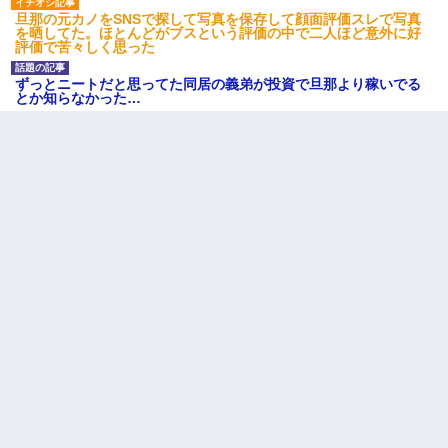
旦那の元カノをSNSで探して写真を保存して顔面評価スレで写真
妻と同居し始めたときから、よく妻が「どこかで音漏れしてな
を晒してた。ほとんどがブスという評価の中で二人ほど意外に好
い？音楽聞こえる」と言っていて…
評価で苦々しく思った
ずっとニートだと思ってた同居の義弟が投資で旦那より稼いでる
とか知らなかった…
わい(42)渋谷の夜のサービスで19の女の子にゴックンさせた結果
ｗｗｗｗｗｗｗｗ
【悲報】お風呂で父親と姉が完全に行為してるんだが...
友人「酒の勢いで女先輩をホテルに連れ込んだｗｗｗｗｗ」俺
「…」
【悲報】姉と入浴中に大きくなってしまった結果ｗｗｗｗｗｗｗ
ｗ
【戦争】不妊の俺嫁に弟嫁が2日間4歳児を託児 俺嫁はそこまで気
にしてなかったが、あまりにも子供が俺嫁に懐くので最後らへん
顔引きつってた → そして弟嫁が迎えに来た翌日…