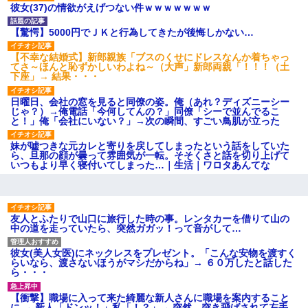
後続車にクラクションを鳴ら
彼女(37)の情欲がえげつない件ｗｗｗｗｗｗｗ
され彼氏が逆切れ。「何クラク
ション鳴らしてんだ！降りてこ
いよ！」と怒鳴りだし...
【驚愕】5000円でＪＫと行為してきたが後悔しかない…
【衝撃】報酬100万円超の治験
募集がこちらｗｗｗｗｗ(※画像
【不幸な結婚式】新郎親族「ブスのくせにドレスなんか着ちゃっ
あり)
てさ～ほんと恥ずかしいわよね～（大声」新郎両親「！！！（土
下座」→ 結果・・・
【ネット騒然】惨殺されたタ
ワマン頂き女子のこの動画、す
げえええええｗｗｗｗｗｗｗｗ
日曜日、会社の窓を見ると同僚の姿。俺（あれ？ディズニーシー
ｗｗｗ
じゃ？）→俺電話「今何してんの？」同僚「シーで並んでるこ
と！」俺「会社にいない？」→次の瞬間、すごい鳥肌が立った
【愕然】白のクラウン俺氏、
高速道路左車線を制限速度で走
った結果wwwwwwwwwwww
妹が嘘つきな元カレと寄りを戻してしまったという話をしていた
ら、旦那の顔が曇って雰囲気が一転。そそくさと話を切り上げて
百年の恋12-899 食べた量を
いつもより早く寝付いてしまった…｜生活｜ワロタあんてな
張り合ってくる
【悲報】佐藤輝明・・・２軍
でも盛大にやらかす←あまり悲
しませないでくれ
友人とふたりで山口に旅行した時の事。レンタカーを借りて山の
中の道を走っていたら、突然ガガッ！って音がして…
彼女(美人女医)にネックレスをプレゼント。「こんな安物を渡すく
らいなら、渡さないほうがマシだからね」→ ６０万したと話した
ら・・・
【衝撃】職場に入って来た綺麗な新人さんに職場を案内すること
に → 新人「ドンッ！」私「！？」→ 突然、突き飛ばされて左手