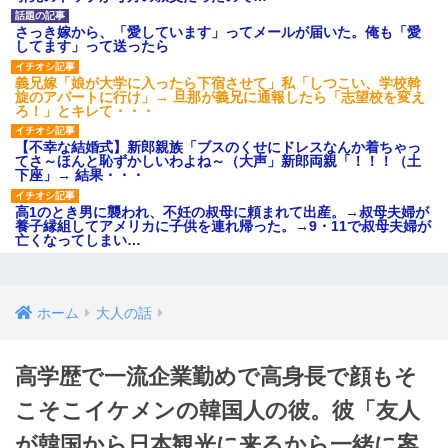
さっき嫁から、「愛しています」ってメールが届いた。俺も「愛
してます」って送ったら
義兄嫁「娘が大学に入ったら下宿させて」私「しつこい、学校斡
旋のアパートに行け」→ 旦那が義兄に通報したら「志望校を変え
ろ！」とキレて・・・
【不幸な結婚式】新郎親族「ブスのくせにドレスなんか着ちゃっ
てさ～ほんと恥ずかしいわよね～（大声」新郎両親「！！！（土
下座」→ 結果・・・
高1のとき男に襲われ、不妊の叔母に頼まれて出産。→叔母夫婦が
養子縁組してアメリカに子供を連れ帰った。→9・11で叔母夫婦が
亡くなってしまい…
ホーム
大人の話
高学歴で一流企業勤めで高身長で顔もそ
こそこイケメンの韓国人の彼。彼「友人
が韓国から日本観光に来るから一緒に案