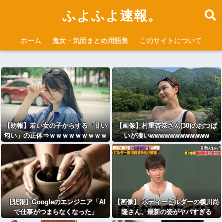
ふよふよ速報。
ホーム
鬼女・気団まとめ用語集
このサイトについて
【朗報】若い女の子からする「甘い
【画像】村重杏奈さん(30)のおつぱ
匂い」の正体⇒ｗｗｗｗｗｗｗｗｗ
いが凄いwwwwwwwwwwww
ｗｗｗｗ
【悲報】Googleのエンジニア「AI
【画像】 ボディービルダーの横川尚
で仕事がつまらなくなった」
隆さん、最新の姿がヤバすぎる