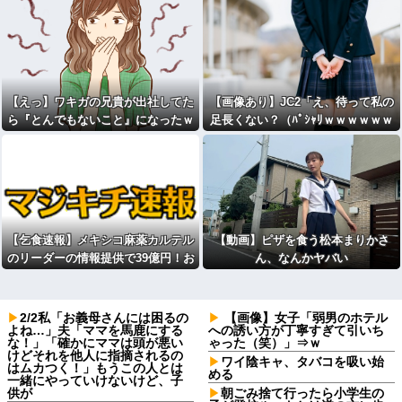
【えっ】ワキガの兄貴が出社してた
【画像あり】JC2「え、待って私の
ら『とんでもないこと』になったｗ
足長くない？（ﾊﾟｼｬﾘｗｗｗｗｗｗ
ｗｗｗｗｗｗ
ｗｗｗ)⇒
【乞食速報】メキシコ麻薬カルテル
【動画】ピザを食う松本まりかさ
のリーダーの情報提供で39億円！お
ん、なんかヤバい
前ら急げ！
2/2私「お義母さんには困るの
【画像】女子「弱男のホテル
よね…」夫「ママを馬鹿にする
への誘い方が丁寧すぎて引いち
な！」「確かにママは頭が悪い
ゃった（笑）」⇒ｗ
けどそれを他人に指摘されるの
ワイ陰キャ、タバコを吸い始
はムカつく！」もうこの人とは
める
一緒にやっていけないけど、子
供が
朝ごみ捨て行ったら小学生の