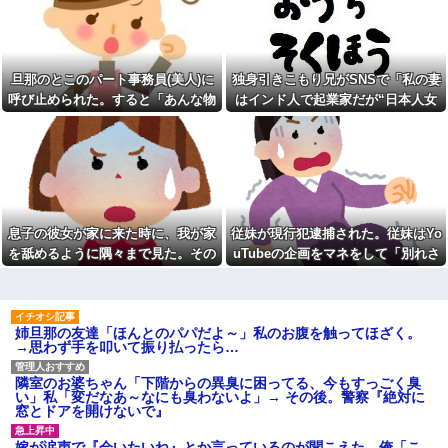
となり…
像以上の修羅場に
がこちらです‥」→「衝撃的な
展開‥」
大好きなキャラで結婚式のア
イテムを手作りした新婦がお色
「ﾀﾋねば保険金出る」と友人
直しでロビーに出た。そこで新
を追いつめたモラ旦那＆ウト
郎友人が「手作りとかさあ、チ
メ！洗脳解いて弁護士と完全勝
旦那のとこのパート事務員(美人)に
独身引きこもり兄がSNSで「私の妻
ープすぎね？」と嘲笑している
利。離婚届と家電＆裏口への
呼び止められた。すると「あんな物
はインド人で起業家だが“日本人女
のを聞...
「うっかりアロンアルファ」を
残して脱出←悔し泣きしながら
(昼食)を旦那さんに食べさせるなん
性は男に甘えている”と言っていま
嫁「一度病院で診てもらった
やることがエグくて草
ら？」俺「俺がADHDなわけな
て信じられない！」と言い出し...
す。日本に女性差別はありません」
い！」→腹を立てながら受診し
うちとこの猫様、フロントラ
って発信したらどうしよう
た結果…
イン（首の後ろに液体の薬たら
すタイプ）すると、もの凄く機
年収1500万の父が退職。父
嫌が悪くなるのですが、皆さん
「退職金も渡したよな？」母
のところの猫様は如何ですか？
「貯金なんてないよー」父「全
【再】
部なくなったの！？」→予想外
息子の彼女が家に来た時に、我が家
従妹が現行犯逮捕された。従妹はYo
の返事に家族騒然となり…
彼氏「俺の親は毒親。だから
を舐めるように隅々まで見た。その
uTubeの企画をマネをして「別れさ
結婚しても一切関わらなくてい
クレママ「庭にあるバウンサ
い」私「うん」彼氏「そのかわ
次の瞬間、女がとんでもない一言
せごっこ」をしており...
ーちょうだい！」私「犬が使っ
り俺もお前の親と一切関わらな
てるから無理です」→断った数
い。結婚の挨拶にも行かない」
日後、庭からまさかの物音が…
私「えっ」
有吉「『俺テレビ見ない』っ
姉旦那の友達「ほんとのパパだよ～」私のお腹を触ってほざく。
急いで曲がり角を曲がったと
て言う奴おかしいだろ。団子屋
→思わず手を叩いて振り払ったら…
き、すごい衝撃を受けてリアル
で『団子食べない』って言う
に2ｍくらいふっとんだ
か？」
幼児どもが「ないのかよ！」
隣室のお婆ちゃん「下階からの異臭に困ってる、今もすっごく臭
【衝撃画像】中学生「先生！
「おいﾌｻﾞｹﾝﾅ！」とわめきなが
い」私「変だなあ～なにも臭わないよ」→ その後。警察『絶対に
水泳で水着になるのイヤで
らショーケースをドンドン叩い
窓とドアを開けないで』
す！」先生「分かった」→結果
たり、エルボーしたりしだした
まさかの『こう』なってしまうw
w w w w w w
【動画】ショートスリーパー
嫁が涙声で『会いたいね』とか言っているのが聞こえた。俺「こ