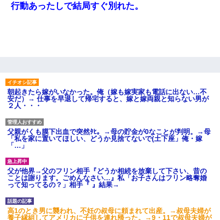
行動あったしで結局すぐ別れた。
朝起きたら嫁がいなかった。俺（嫁も嫁実家も電話に出ない…不
安だ）→ 仕事を早退して帰宅すると、嫁と嫁両親と知らない男が
２人・・・
父親がくも膜下出血で突然ﾀﾋ。→母の貯金が0なことが判明。→母
「私を家に置いてほしい、どうか見捨てないで(土下座」俺・嫁
「…」
父が他界→父のフリン相手『どうか相続を放棄して下さい、昔の
ことは謝ります。ごめんなさい…』私「お子さんはフリン略奪婚
って知ってるの？」相手『 』結果→
高1のとき男に襲われ、不妊の叔母に頼まれて出産。→叔母夫婦が
養子縁組してアメリカに子供を連れ帰った。→9・11で叔母夫婦が