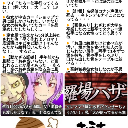
子が登校ルートとは逆の方に歩
ワイ「たろー仕事行ってくる
いてた
ね！（飼い犬）」犬「…？（ぷ
い」
【訃報】名探偵コナン声優が
死去 → 今トンデモナイことにな
彼女が中古カードショップで
ってる・・・
男に話しかけられた。いきなり
彼女の持ち歩いてたカードを品
【画像あり】わざわざ大学を
定めしだしたらしく…
卒業したのに新卒でタクシー運
転手になる女性ってどう思う？
定食屋で注文から5分以上待た
他
された俺「早く作れよノロマ！
底辺職はキビキビ動け！そんな
「お皿は綺麗だけど食べ方が
んだから給料低いんだろう
汚い」焼き魚を食べた知人の信
な！」→ すると…
じられない所作…両手で1本ずつ
箸を持ち、骨や手をしゃぶり、
【動かざる証拠】 半年前から
口から出した骨をテーブルに並
旦那に「お弁当いらない」と言
べる・・・
われることが度々あった → ある
日、空のお弁当箱を取る為に旦
高齢独身彼女無しなのが不思
那の鞄を開けた時に、衝撃のブ
議ってよく言われるけど、女と
ツを発見してしまう…
人付き合いとかめんどくさすぎ
る
元夫「会社をクビになっ
た…」私「そうなんだ…」→フ
【画像】 ボディービルダーの
リン相手と再婚した元夫の転落
横川尚隆さん、最新の姿がヤバ
を聞いて複雑な気持ちになり…
すぎる
夫「石焼ビビンバが食べた
夫に「自炊を覚えて！一緒に
い」私「少しアレンジしてみた
料理しよう」と言ったら、レス
年収1500万の父が退職。父「退職金
クレママ「庭にあるバウンサーちょ
よ」→出した瞬間、夫の機嫌が
トランの予約をされた。自炊計
も渡したよな？」母「貯金なんてな
うだい！」私「犬が使ってるから無
急変して…
画は完全に狂って…
いよー」父「全部なくなった
理です」→断った数日後、庭からま
【前編】俺の娘の結婚が破談
韓国人「大統領が直接乗り出
に。だが彼氏は「2000万の土
して大韓サッカー協会の非民主
の！？」→予想外の返事に家族騒然
さかの物音が…
地」を購入。こじれた二人は想
的な運営を厳しく批判した理由