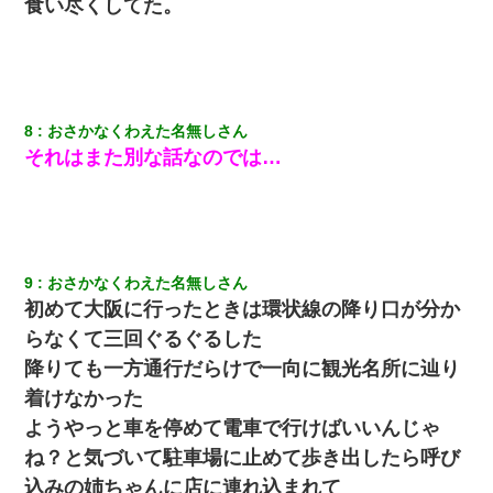
食い尽くしてた。
嫁に不倫されたから嫁と不倫相手に1000万の慰謝料請求した
この母親は娘の黒歴史を掘り出さないと死ぬんか？ 死ぬんか？
8
おさかなくわえた名無しさん
男だけどリベンジポノレノの被害者になって未だに人生が立ち直
それはまた別な話なのでは…
せない
17年飼っていた犬が亡くなった。鼻水垂らし嗚咽する私に、猫が
近づいて頭突きをしてきて…
9
おさかなくわえた名無しさん
嫁の妹（26歳）がずっとウチに泊まりに来た結果→俺がヤバイｗ
初めて大阪に行ったときは環状線の降り口が分か
ｗｗｗｗｗｗｗ
らなくて三回ぐるぐるした
新築の家で。クラクラするくらいの「白粉の匂い」が鼻につくも
降りても一方通行だらけで一向に観光名所に辿り
嫁＆娘「そんな匂いしない…」ある日、友人奥「素敵なアンティ
ークですね！」俺（！？）
着けなかった
ようやっと車を停めて電車で行けばいいんじゃ
ワイアラサー主婦、昨晩久しぶりに夫と致した結果ｗｗｗｗｗ
ね？と気づいて駐車場に止めて歩き出したら呼び
込みの姉ちゃんに店に連れ込まれて