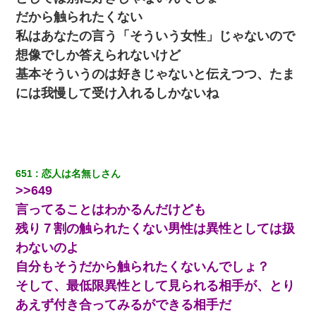
嫁が弁護士を連れてきて「悪いと思うなら慰謝料を払って離婚し
だから触られたくない
ろ」→ 俺「完全に恐喝になってますね」「お前、これが詐欺だっ
私はあなたの言う「そういう女性」じゃないので
て知ってる？」
想像でしか答えられないけど
【まぬけ】夫「離婚だ！」私「わかった。で？」夫「慰謝料
基本そういうのは好きじゃないと伝えつつ、たま
だ！」私「いいけど弁護士通して。私も請求する」夫「」
には我慢して受け入れるしかないね
童貞俺、宅飲みした女友達2人を家に泊めた結果ｗｗｗｗｗｗ
17年飼っていた犬が亡くなった。鼻水垂らし嗚咽する私に、猫が
近づいて頭突きをしてきて…
651
恋人は名無しさん
>>649
何年か前に妹は離婚している。当時生まれた姪が義弟の子じゃな
言ってることはわかるんだけども
かったため妹有責での離婚になり…
残り７割の触られたくない男性は異性としては扱
わないのよ
【ワロタ】姉から「肉食系14才、乳丸出し、毛はうっすら生えか
け」というタイトルで画像が送られてきた
自分もそうだから触られたくないんでしょ？
そして、最低限異性として見られる相手が、とり
【驚愕】私「今まで育てた分のお金返してね(冗談)」息子「はい、
あえず付き合ってみるができる相手だ
3000万円」→数年後。私「妹が病気になったから援助して欲し