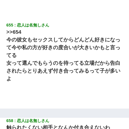
ワイアラサー主婦、昨晩久しぶりに夫と致した結果ｗｗｗｗｗ
【驚愕】5000円でＪＫと行為してきたが後悔しかない…
655
恋人は名無しさん
近所のお寺に住み込みで手伝いしてる知的障害のオッサンがい
>>654
た。ある日、オッサンが火かき棒を持って顔を真っ赤にしながら
走り回っていて…
今の彼女もセックスしてからどんどん好きになっ
て今や私の方が好きの度合いが大きいかもと言っ
てる
女って選んでもらうのを待ってる立場だから告白
されたらとりあえず付き合ってみるって子が多い
よ
658
恋人は名無しさん
触られたくない相手となんか付き合えないわ