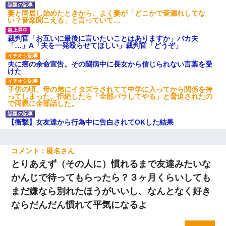
妻と同居し始めたときから、よく妻が「どこかで音漏れしてな
い？音楽聞こえる」と言っていて…
裁判官「お互いに最後に言いたいことはありますか」バカ夫
「…」A「夫を一発殴らせてほしい」裁判官「どうぞ」
夫に癌の余命宣告。その闘病中に長女から信じられない言葉を受
けた
子供の頃、母の弟にイタズラされてて中学に入ってから関係を持
ってしまった。拒絶したら「全部バラしてやる」と脅迫されたの
で両親に全部話した。
【衝撃】女友達から行為中に告白されてOKした結果
匿名
とりあえず（その人に）慣れるまで友達みたいな
かんじで待ってもらったら？３ヶ月くらいしても
まだ嫌なら別れたほうがいいし、なんとなく好き
ならだんだん慣れて平気になるよ