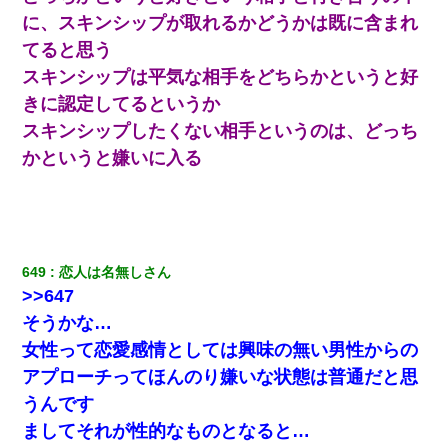
に、スキンシップが取れるかどうかは既に含まれ
てると思う
嘘をついてフリン旅行へ出かけた嫁→翌日、嫁「ただいま～」旦
那「娘がシんだよ。何度も連絡したのに…」嫁「えっ」→なん
スキンシップは平気な相手をどちらかというと好
と・・・
きに認定してるというか
【衝撃】嫁父の会社に勤続１０年、手取り１４万 → 俺「２２万も
スキンシップしたくない相手というのは、どっち
らえる会社から誘われた。転職したい」義父「クビ！（激怒」嫁
かというと嫌いに入る
「離婚！（激怒」
小学生の息子が急に様子がおかしくなった。私「理由を聞いても
『わかんない！』って怒鳴り付けてくるし、困っってる」旦那
「話してみるよ」→ 後日・・・
649
恋人は名無しさん
友人「酒の勢いで女先輩をホテルに連れ込んだｗｗｗｗｗ」俺
>>647
「…」
そうかな…
女性って恋愛感情としては興味の無い男性からの
今日夫の実家に泊ったんだけど、朝起きたら股間がなんかモッコ
リしてた
アプローチってほんのり嫌いな状態は普通だと思
うんです
ＤＮＡ検査『血縁関係０％』旦那「やっぱり托卵だったんだ…」
ましてそれが性的なものとなると…
嫁「本当に身に覚えがない」「なにかの間違いだ！取り違え