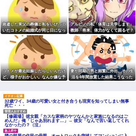
った後に子供の新品クロックス
【修羅場】弟を車で迎えに行
が消えた。犯人のママがカバン
くときにファミレスの駐車場か
に入れるのを見た人もいるのに
ら飛び出してきた男性を轢いて
相手旦那が「証拠は？」と認め
しまった 轢かれた男は傷だらけ
ない…...
で血まみれなのに凄い大声て喚
急逝した実父の葬儀と私をいびって
アルビノの私「体育は見学します」
アタシ何歳に見える？って誘
いて暴れまくり…
い受け風の事言うゴミってまだ
いたコトメの結婚式が同じ日になっ
教師「将来、体力がなくて困るぞ？
【驚愕】デキ婚した相手は出
生存してるよね～
張姫。母の興信所調査で夫婦崩
てしまった。無理にでも来いと言わ
我慢して走れ！」→結果、膝を痛め
ディズニーからの帰り道。夫
壊？！ｗｗｗｗ
れてしまい...
て・・・
「息子連れて離れろ！あと警察
【唖然】浮気バレた旦那が嫁
に通報！」私「助けて！」駅員
に勢いで吐き出した結果ｗｗｗ
「どうしました！？」→トンデ
ｗ
モナイことに…
1/2義弟娘「ママのアソコには
会社に突然「嫁に手を出した
黒い絵があるんだよ！洗っても
だろ」と怒りの電話が入った。
落ちないんだよ！」あー…だか
コトメが最近妊娠したらしいんだけ
妻が同期の男と頻繁に外出。その生
全く心当たりのない俺だった
らいつも肌を隠してるのね。こ
が、事態は思わぬ展開に…
ど、様子がおかしい。なんか嫌な予
活を4年間放置した結果こうなった
んな田舎で刺青バレたら面倒な
【衝撃】ジャンポケ斉藤の妻
事になっちゃうよ…→面倒な事
感がして、コトメにこっそり電話し
さん、夫の求刑7年翌日に
に。
たら...
Instagram更新しSNS民をザワつ
柿の種、以前は柿の種のピー
かせてしまう…
ナッツの方が好きだった
32歳ワイ、34歳の可愛い女と付き合うも現実を知ってしまい無事
【速報】女さん、20歳でアル
新卒の時に受けた会社の面接
死亡・・・
ファード一括で買ったことを自
で、趣味と地元の話だけして採
慢してしまう
用された
【衝撃】上司「あのさあ田
【修羅場】彼女親「カスな家柄のヤツなんかと家族になるのはご
統合失調症って何がどうヤバ
沼？お前営業車のガソリン抜い
めんだ」俺「じゃあ別れます…」→ 彼女「なんで言い返してくれ
いの？「現実」と「妄想」の境
てない？」俺「はぁ？どういう
なかったの？（泣」
界が崩れるってマジ？
ことすか？」上司「自分の車に
入れ替えたりしてない？？」←
義母「小学生になったら一人
隣の部屋の住民の母親、オートロックを突破してマンションに入