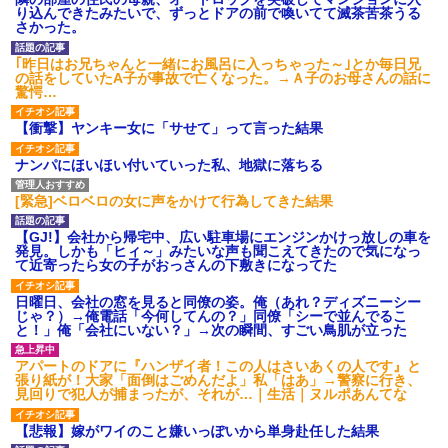
これw w w w w w
で新幹線乗ってウチ（東北）に
り込んできたみたいで、ずっとドアの前で喚いてて滅茶苦茶うる
泊まりにおいで♪」と会うたびし
【超絶悲報】東科大医学部卒
さかった。
つこい……「昔パパも一人で乗
の美人YouTuberさん、直美でコ
った」とか時代錯誤すぎ！治安
メント欄が炎上してしまう…
も防犯も無視して女児を一人で
｢昨日はお兄ちゃんと一緒にお風呂に入っちゃった～｣とか毎日兄
【画像】最新の浜辺美波さ
遠出させようとする無神経義母
の話をしていたA子が事故で亡くなった。→Ａ子のお母さんの話に
ん、ガチのマジで可愛過ぎてワ
にブチ切れ
驚愕…
イらをドキドキさせてしまうw w
【前編】自分の息子が放置子
w w w w w
だった。他所のお宅をピンポン
【衝撃】ヤンキー女に「サせて」って言った結果
1/2義弟娘「ママのアソコには
して「あそぼー」と家に上がり
黒い絵があるんだよ！洗っても
込みおやつをクレクレしてた。
ナンパにほいほい付いていった私、地獄に落ちる
落ちないんだよ！」あー…だか
田舎では普通のことだったので
らいつも肌を隠してるのね。こ
ママ友に怒鳴られ仰天
んな田舎で刺青バレたら面倒...
私が考えた娘の名前を「画数
[緊急]ベロベロの女に声をかけて行為してきた結果
ハードオフに売っていた4万
が多い、バランスが悪い」と酷
4000円のフィギュアがヤバすぎ
評してたトメ。命名式に娘を抱
【GJ!】会社から帰宅中、広い駐車場にエンジンかけっ放しの車を
るｗｗｗｗｗｗ「こんな高い
っこして「バランスが取りにく
発見。しかも「ヒィ～」みたいな声も聞こえてきたので気になっ
の？ｗｗ」「逆に超安い」
い字ねぇ～あたち自分の名前だ
て近寄ったら女の子がおっさんの下敷きになってた
いっきらーい」
私「ちょっと、人の家の金庫
触らないでよ！」キチママ『そ
主な税金の成り立ちを調べて
日曜日、会社の窓を見ると同僚の姿。俺（あれ？ディズニーシー
こに金庫があったから、開けて
みたよ
じゃ？）→俺電話「今何してんの？」同僚「シーで並んでるこ
みようとしただけ☆』義兄「泥
と！」俺「会社にいない？」→次の瞬間、すごい鳥肌が立った
は出てけ！二度と来るな！」結
果・・・
アパートのドアに『ハンザイ者！この人はさいあくの人です』と
私「初めて飲む味だけどなん
張り紙が！大家「面倒はごめんだよ」私「はあ」→警察に行き、
のお茶？」彼「ちっ！」私「」
見回りで犯人が捕まったが、それが…｜生活｜ヌルポあんてな
【GIF】JSのカンチョーワロ
タ
【悲報】嫁がワイのこと嫌いっぽいから単身赴任した結果
後続車にクラクションを鳴ら