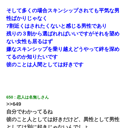
だ！」→ 嫁「あっ」
そして多くの場合スキンシップされても平気な男
婚活パーティーでよく会う美女がいた。こんな完璧な容姿を持っ
性ばかりじゃなく
てしても結婚て難しいんだなぁ…と思ってた
7割近くはされたくないと感じる男性であり
残りの３割から選ばれればいいですがそれを望め
【復讐】義兄嫁「生活費、足りない分を貸してほしい」私「貸す
わけないでしょｗｗｗｗ」→ 理由を話したら泣き出して・・私
ない女性も居るはず
（あまりにも希望通り）
嫌なスキンシップを乗り越えどうやって絆を深め
てるのか知りたいです
生保レディと行為する為に駆け引きしてみた結果ｗｗｗｗｗｗｗ
ｗｗｗｗｗ
彼のことは人間としては好きです
クラスで一人無口で誰とも話さない男子がいた。→修学旅行に来
なかったその男子に女子達がお土産を渡した。5分後…
義兄嫁「娘が大学に入ったら下宿させて」私「しつこい、学校斡
650
恋人は名無しさん
旋のアパートに行け」→ 旦那が義兄に通報したら「志望校を変え
>>649
ろ！」とキレて・・・
自分でわかってるね
彼のこと人としては好きだけど、異性として男性
宅飲みで女友達の乳を見てしまった・・・
としては別に好きじゃないんでしょ