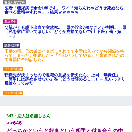
医者「糖尿病で余命1年です」 ワイ「知らんわｗどうせ死ぬなら
食べる量増やすわｗ」→結果ｗｗｗｗｗ
父親がくも膜下出血で突然ﾀﾋ。→母の貯金が0なことが判明。→母
「私を家に置いてほしい、どうか見捨てないで(土下座」俺・嫁
「…」
子供の頃、母の弟にイタズラされてて中学に入ってから関係を持
ってしまった。拒絶したら「全部バラしてやる」と脅迫されたの
で両親に全部話した。
転職先が決まったので退職の意思を伝えたら。上司「無責任」
「簡単には辞めさせない」私（どうせ辞めるし…）→ 思いっきり
反論をしてみた
私が遺産を相続。→それを知った義両親が「旅行代金を出せ！」
「リフォーム費用を負担しろ！」「金の管理は私達がする！」と
浅ましくも集りにきた。
647
恋人は名無しさん
>>646
私「まとめ買いして冷凍ストックしてる」Ａ「ずるい！クレク
レ！」私「なんでよ」Ａ「ケーチ！バーカ！」→ 後日、Ａ旦那が
どっちかというと好きという相手と付き合うの中
凸してきた