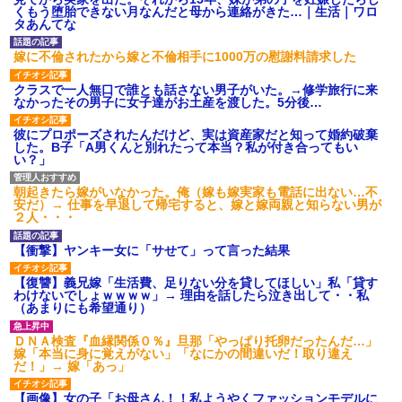
くもう堕胎できない月なんだと母から連絡がきた…｜生活｜ワロ
タあんてな
嫁に不倫されたから嫁と不倫相手に1000万の慰謝料請求した
クラスで一人無口で誰とも話さない男子がいた。→修学旅行に来
なかったその男子に女子達がお土産を渡した。5分後…
彼にプロポーズされたんだけど、実は資産家だと知って婚約破棄
した。B子「A男くんと別れたって本当？私が付き合ってもい
い？」
朝起きたら嫁がいなかった。俺（嫁も嫁実家も電話に出ない…不
安だ）→ 仕事を早退して帰宅すると、嫁と嫁両親と知らない男が
２人・・・
【衝撃】ヤンキー女に「サせて」って言った結果
【復讐】義兄嫁「生活費、足りない分を貸してほしい」私「貸す
わけないでしょｗｗｗｗ」→ 理由を話したら泣き出して・・私
（あまりにも希望通り）
ＤＮＡ検査『血縁関係０％』旦那「やっぱり托卵だったんだ…」
嫁「本当に身に覚えがない」「なにかの間違いだ！取り違え
だ！」→ 嫁「あっ」
【画像】女の子「お母さん！！私ようやくファッションモデルに