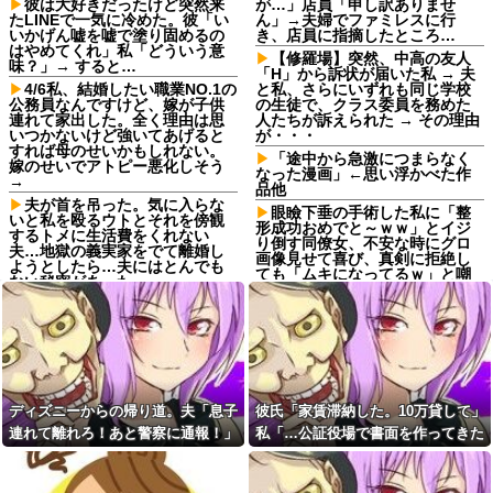
彼は大好きだったけど突然来
が…」店員「申し訳ありませ
たLINEで一気に冷めた。彼「い
ん」→夫婦でファミレスに行
いかげん嘘を嘘で塗り固めるの
き、店員に指摘したところ…
はやめてくれ」私「どういう意
【修羅場】突然、中高の友人
味？」→ すると…
「H」から訴状が届いた私 → 夫
4/6私、結婚したい職業NO.1の
と私、さらにいずれも同じ学校
公務員なんですけど、嫁が子供
の生徒で、クラス委員を務めた
連れて家出した。全く理由は思
人たちが訴えられた → その理由
いつかないけど強いてあげると
が・・・
すれば母のせいかもしれない。
「途中から急激につまらなく
嫁のせいでアトピー悪化しそう
なった漫画」←思い浮かべた作
→
品他
夫が首を吊った。気に入らな
眼瞼下垂の手術した私に「整
いと私を殴るウトとそれを傍観
形成功おめでと～ｗｗ」とイジ
するトメに生活費をくれない
り倒す同僚女、不安な時にグロ
夫…地獄の義実家をでて離婚し
画像見せて喜び、真剣に拒絶し
ようとしたら…夫にはとんでも
ても「ムキになってるｗ」と嘲
ない秘密があった
笑…人の病気と手術を娯楽にす
最近の若手社員は何故かコレ
んなよ！！
を嫌がるらしい
姪「結婚しても子供は産まな
嫁「生ハムを手作りした
い」私「どうして？」→理由を
よ！」俺「それ、生肉のままじ
聞いてみると、思わず少子化の
ゃないか！」→食べてしまった
現実を考えさせられて…
翌日にまさかの事態が…
結婚するという決断って重く
ディズニーからの帰り道。夫「息子
彼氏「家賃滞納した。10万貸して」
私「また郵便がなくなって
ないですか？
る…」知人「一緒に捕まえよ
連れて離れろ！あと警察に通報！」
私「…公証役場で書面を作ってきた
【悲報】強者男性さん「30超
う」→おとりを仕掛けたら泥奥
えてデートの練習とかしてる奴
私「助けて！」駅員「どうしまし
ら考える」→結果・・・
がまんまと引っかかり…
なんなんだ？普通は10代の子供
た！？」→トンデモナイことに…
【後編】我が家で集まりがあ
がいるぞ」