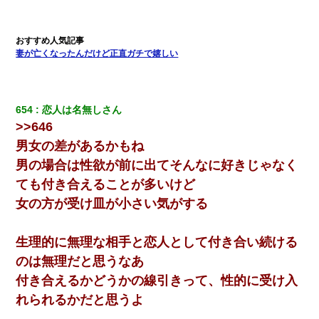
【衝撃】職場に入って来た綺麗な新人さんに職場を案内すること
に → 新人「ドンッ！」私「！？」→ 突然、突き飛ばされて左手
の甲を踏みつけられて…
妻が亡くなったんだけど正直ガチで嬉しい
ミスした新人(
)に冗談で「行為させてくれたら許してあげる」
って言ったら・・・
654
恋人は名無しさん
日曜日、会社の窓を見ると同僚の姿。俺（あれ？ディズニーシー
じゃ？）→俺電話「今何してんの？」同僚「シーで並んでるこ
>>646
と！」俺「会社にいない？」→次の瞬間、すごい鳥肌が立った
男女の差があるかもね
男の場合は性欲が前に出てそんなに好きじゃなく
【画像】女の子「お母さん！！私ようやくファッションモデルに
選ばれたの！絶対見に来てね！」→悲しい結果がこれ・・・
ても付き合えることが多いけど
女の方が受け皿が小さい気がする
200万を貸したコウトから、追加で400万の申し込み、私「無理。
義弟より娘たちが大事」旦那「娘たちが成人したら別れよう」私
（は？）
生理的に無理な相手と恋人として付き合い続ける
のは無理だと思うなあ
私は家が貧しくて、手に職をつけようと看護師になった。だけど
付き合えるかどうかの線引きって、性的に受け入
卒業を控えた年の1月末、車にひかれて看護師になれなくなった。
れられるかだと思うよ