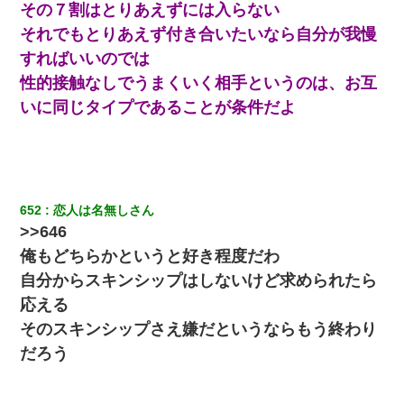
い」→
その７割はとりあえずには入らない
それでもとりあえず付き合いたいなら自分が我慢
【悲報】姉と入浴中に大きくなってしまった結果ｗｗｗｗｗｗｗ
すればいいのでは
ｗ
性的接触なしでうまくいく相手というのは、お互
いに同じタイプであることが条件だよ
上司「何なの、この書類！！」私「あの‥」上司「今は私が話し
てるの！」私「ですから」上司「黙って聞きなさい！」私「それ
は」上司「言い訳しない！」→結果ｗｗｗｗｗ
新築の家で。クラクラするくらいの「白粉の匂い」が鼻につくも
嫁＆娘「そんな匂いしない…」ある日、友人奥「素敵なアンティ
ークですね！」俺（！？）
652
恋人は名無しさん
>>646
居酒屋にて。兄の紹介者「お酒飲みなって」私「未成年なので無
俺もどちらかというと好き程度だわ
理です！」酷すぎるワードの連発で、耐えきれず店員に5千円を渡
し「お勘定です。逃がして下さい」その後、録音内容を父に聞か
自分からスキンシップはしないけど求められたら
せたら...
応える
そのスキンシップさえ嫌だというならもう終わり
妹が嘘つきな元カレと寄りを戻してしまったという話をしていた
ら、旦那の顔が曇って雰囲気が一転。そそくさと話を切り上げて
だろう
いつもより早く寝付いてしまった…｜生活｜ワロタあんてな