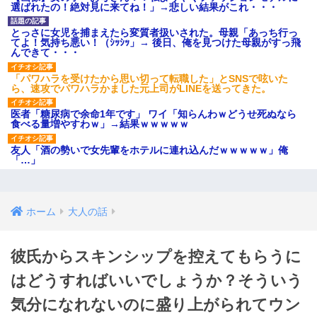
選ばれたの！絶対見に来てね！」→悲しい結果がこれ・・・
とっさに女児を捕まえたら変質者扱いされた。母親「あっち行っ
てよ！気持ち悪い！（ｼｯｼｯ」→ 後日、俺を見つけた母親がすっ飛
んできて・・・
「パワハラを受けたから思い切って転職した」とSNSで呟いた
ら、速攻でパワハラかました元上司がLINEを送ってきた。
医者「糖尿病で余命1年です」 ワイ「知らんわｗどうせ死ぬなら
食べる量増やすわｗ」→結果ｗｗｗｗｗ
友人「酒の勢いで女先輩をホテルに連れ込んだｗｗｗｗｗ」俺
「…」
ホーム
大人の話
彼氏からスキンシップを控えてもらうに
はどうすればいいでしょうか？そういう
気分になれないのに盛り上がられてウン