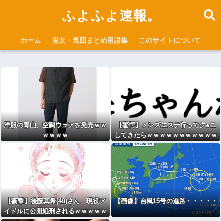
ふよふよ速報。
ホーム
鬼女・気団まとめ用語集
このサイトについて
洋服の青山、空調ウェアを発売ｗｗ
【驚愕】メンズエステ行ってク●ニ
ｗｗｗｗ
してきたらｗｗｗｗｗｗｗｗｗｗｗ
wwｗw
【衝撃】後藤真希(40)さん、現役ア
【画像】台風15号の進路・・・・・
イドルに公開処刑されるｗｗｗｗｗ
(※画像あり)