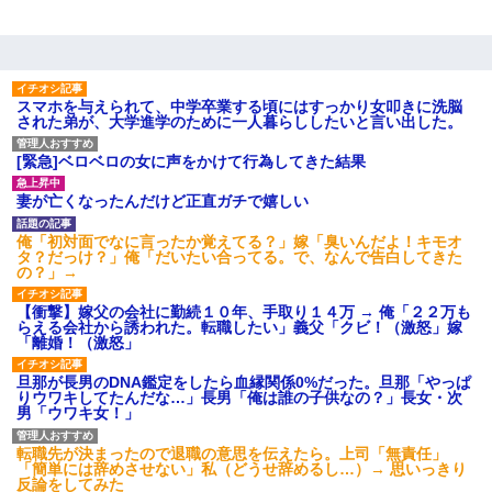
スマホを与えられて、中学卒業する頃にはすっかり女叩きに洗脳
された弟が、大学進学のために一人暮らししたいと言い出した。
[緊急]ベロベロの女に声をかけて行為してきた結果
妻が亡くなったんだけど正直ガチで嬉しい
俺「初対面でなに言ったか覚えてる？」嫁「臭いんだよ！キモオ
タ？だっけ？」俺「だいたい合ってる。で、なんで告白してきた
の？」→
【衝撃】嫁父の会社に勤続１０年、手取り１４万 → 俺「２２万も
らえる会社から誘われた。転職したい」義父「クビ！（激怒」嫁
「離婚！（激怒」
旦那が長男のDNA鑑定をしたら血縁関係0%だった。旦那「やっぱ
りウワキしてたんだな…」長男「俺は誰の子供なの？」長女・次
男「ウワキ女！」
転職先が決まったので退職の意思を伝えたら。上司「無責任」
「簡単には辞めさせない」私（どうせ辞めるし…）→ 思いっきり
反論をしてみた