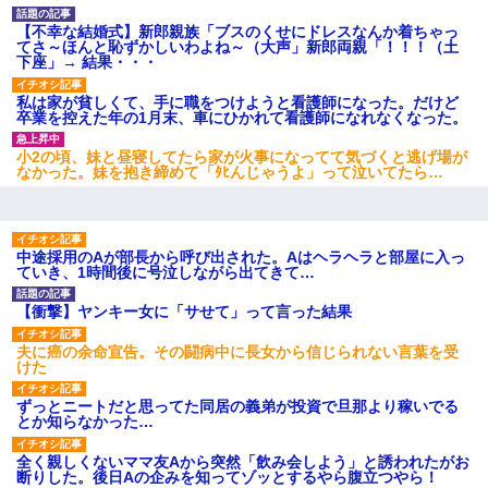
【不幸な結婚式】新郎親族「ブスのくせにドレスなんか着ちゃっ
てさ～ほんと恥ずかしいわよね～（大声」新郎両親「！！！（土
下座」→ 結果・・・
私は家が貧しくて、手に職をつけようと看護師になった。だけど
卒業を控えた年の1月末、車にひかれて看護師になれなくなった。
小2の頃、妹と昼寝してたら家が火事になってて気づくと逃げ場が
なかった。妹を抱き締めて「ﾀﾋんじゃうよ」って泣いてたら…
中途採用のAが部長から呼び出された。Aはヘラヘラと部屋に入っ
ていき、1時間後に号泣しながら出てきて…
【衝撃】ヤンキー女に「サせて」って言った結果
夫に癌の余命宣告。その闘病中に長女から信じられない言葉を受
けた
ずっとニートだと思ってた同居の義弟が投資で旦那より稼いでる
とか知らなかった…
全く親しくないママ友Aから突然「飲み会しよう」と誘われたがお
断りした。後日Aの企みを知ってゾッとするやら腹立つやら！