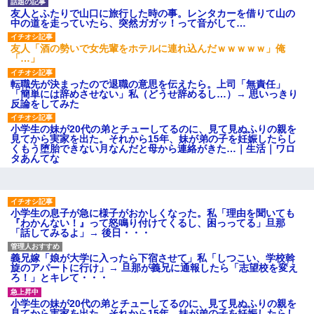
され彼氏が逆切れ。「何クラク
ション鳴らしてんだ！降りてこ
友人とふたりで山口に旅行した時の事。レンタカーを借りて山の
いよ！」と怒鳴りだし...
中の道を走っていたら、突然ガガッ！って音がして…
【衝撃】報酬100万円超の治験
募集がこちらｗｗｗｗｗ(※画像
友人「酒の勢いで女先輩をホテルに連れ込んだｗｗｗｗｗ」俺
あり)
「…」
【ネット騒然】惨殺されたタ
ワマン頂き女子のこの動画、す
転職先が決まったので退職の意思を伝えたら。上司「無責任」
げえええええｗｗｗｗｗｗｗｗ
「簡単には辞めさせない」私（どうせ辞めるし…）→ 思いっきり
ｗｗｗ
反論をしてみた
【愕然】白のクラウン俺氏、
高速道路左車線を制限速度で走
小学生の妹が20代の弟とチューしてるのに、見て見ぬふりの親を
った結果wwwwwwwwwwww
見てから実家を出た。それから15年、妹が弟の子を妊娠したらし
くもう堕胎できない月なんだと母から連絡がきた…｜生活｜ワロ
百年の恋12-899 食べた量を
タあんてな
張り合ってくる
【悲報】佐藤輝明・・・２軍
でも盛大にやらかす←あまり悲
しませないでくれ
小学生の息子が急に様子がおかしくなった。私「理由を聞いても
『わかんない！』って怒鳴り付けてくるし、困っってる」旦那
「話してみるよ」→ 後日・・・
義兄嫁「娘が大学に入ったら下宿させて」私「しつこい、学校斡
旋のアパートに行け」→ 旦那が義兄に通報したら「志望校を変え
ろ！」とキレて・・・
小学生の妹が20代の弟とチューしてるのに、見て見ぬふりの親を
見てから実家を出た。それから15年、妹が弟の子を妊娠したらし