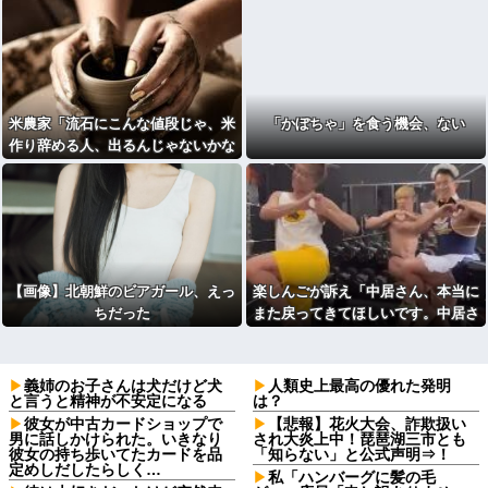
米農家「流石にこんな値段じゃ、米
「かぼちゃ」を食う機会、ない
作り辞める人、出るんじゃないかな
あ？？」
【画像】北朝鮮のビアガール、えっ
楽しんごが訴え「中居さん、本当に
ちだった
また戻ってきてほしいです。中居さ
んいないテレビは…」
義姉のお子さんは犬だけど犬
人類史上最高の優れた発明
と言うと精神が不安定になる
は？
彼女が中古カードショップで
【悲報】花火大会、詐欺扱い
男に話しかけられた。いきなり
され大炎上中！琵琶湖三市とも
彼女の持ち歩いてたカードを品
「知らない」と公式声明⇒！
定めしだしたらしく…
私「ハンバーグに髪の毛