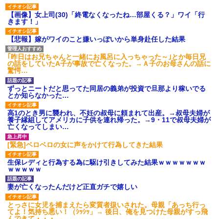
【画像】女上司(30)「終電なくなったね…部屋くる？」ワイ「行
きます！」
【悲報】嫁がワイのこと嫌いっぽいから単身赴任した結果
｢昨日はお兄ちゃんと一緒にお風呂に入っちゃった～｣とか毎日兄
の話をしていたA子が事故で亡くなった。→Ａ子のお母さんの話に
驚愕…
ずっとニートだと思ってた同居の義弟が投資で旦那より稼いでる
とか知らなかった…
高1のとき男に襲われ、不妊の叔母に頼まれて出産。→叔母夫婦が
養子縁組してアメリカに子供を連れ帰った。→9・11で叔母夫婦が
亡くなってしまい…
[緊急]ベロベロの女に声をかけて行為してきた結果
生保レディと行為する為に駆け引きしてみた結果ｗｗｗｗｗｗｗ
ｗｗｗｗｗ
妻が亡くなったんだけど正直ガチで嬉しい
とっさに女児を捕まえたら変質者扱いされた。母親「あっち行っ
てよ！気持ち悪い！（ｼｯｼｯ」→ 後日、俺を見つけた母親がすっ飛
んできて・・・