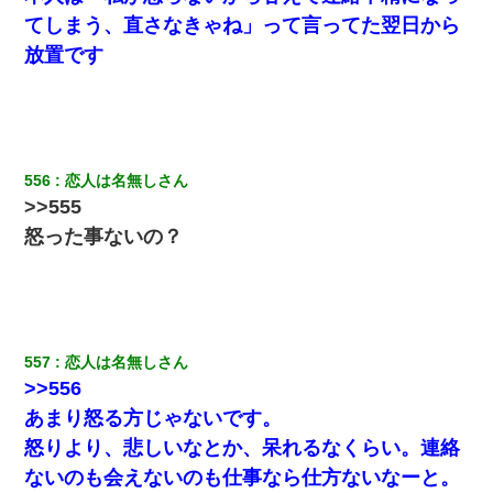
てしまう、直さなきゃね」って言ってた翌日から
父親がくも膜下出血で突然ﾀﾋ。→母の貯金が0なことが判明。→母
「私を家に置いてほしい、どうか見捨てないで(土下座」俺・嫁
放置です
「…」
【クズ】昔、兄がお見合いして「ブスすぎｗｗｗ」と断った女性
が、兄の同級生と結婚。それを知った兄は荒れ狂い、｢嫁さん、俺
のお古ですが気分はどう？」とメールを送った→
556
恋人は名無しさん
彼女にプロポーズしてOK貰った俺、告げられた結婚条件にブチ切
>>555
れて無事婚約破棄・・・
怒った事ないの？
彼女(37)の情欲がえげつない件ｗｗｗｗｗｗｗ
義兄嫁が義実家で「コロナ陽性だったからこのまま療養させて下
さい」と言い出してド修羅場になった
557
恋人は名無しさん
>>556
旦那が長男のDNA鑑定をしたら血縁関係0%だった。旦那「やっぱ
あまり怒る方じゃないです。
りウワキしてたんだな…」長男「俺は誰の子供なの？」長女・次
男「ウワキ女！」
怒りより、悲しいなとか、呆れるなくらい。連絡
ないのも会えないのも仕事なら仕方ないなーと。