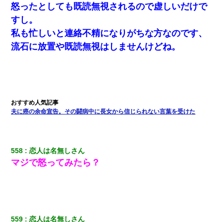
日曜日、会社の窓を見ると同僚の姿。俺（あれ？ディズニーシー
怒ったとしても既読無視されるので虚しいだけで
じゃ？）→俺電話「今何してんの？」同僚「シーで並んでるこ
と！」俺「会社にいない？」→次の瞬間、すごい鳥肌が立った
すし。
私も忙しいと連絡不精になりがちな方なのです、
ホテルに泊まったんだけど従業員が最悪だった。折角の旅行で何
流石に放置や既読無視はしませんけどね。
故私が怒鳴られなきゃいけなかったのだ
三年働いてたパートを突然クビになった。しかし元職場の主要取
引先のトップが母方の叔父だったので…
ワイアラサー主婦、昨晩久しぶりに夫と致した結果ｗｗｗｗｗ
夫に癌の余命宣告。その闘病中に長女から信じられない言葉を受けた
医者「糖尿病で余命1年です」 ワイ「知らんわｗどうせ死ぬなら
食べる量増やすわｗ」→結果ｗｗｗｗｗ
558
恋人は名無しさん
マジで怒ってみたら？
ワイ144kg彼女98kgデブカップル、1年間毎日行為しまくった結
果
【衝撃】嫁父の会社に勤続１０年、手取り１４万 → 俺「２２万も
らえる会社から誘われた。転職したい」義父「クビ！（激怒」嫁
「離婚！（激怒」
559
恋人は名無しさん