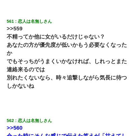
したので、母が・・・
ＤＮＡ検査『血縁関係０％』旦那「やっぱり托卵だったんだ…」
561
恋人は名無しさん
嫁「本当に身に覚えがない」「なにかの間違いだ！取り違え
>>559
だ！」→ 嫁「あっ」
不精ってか他に女がいるだけじゃない？
妻が亡くなったんだけど正直ガチで嬉しい
あなたの方が優先度が低いかもう必要なくなった
か
夫の友達がBBQを定期的に開催して夫婦で参加してたんだけど、
でもそっちがうまくいかなければ、しれっとまた
女性側のリーダーみたいな人に「BBQは友達とやりなよ！」と言
われて…
連絡来るのでは
別れたくないなら、時々追撃しながら気長に待つ
小2の頃、妹と昼寝してたら家が火事になってて気づくと逃げ場が
しかないね
なかった。妹を抱き締めて「ﾀﾋんじゃうよ」って泣いてたら…
562
恋人は名無しさん
>>560
会った時にそんな感じで伝えた答えが「甘えてし