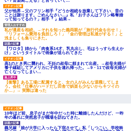
い？音楽聞こえる」と言っていて…
父が他界→父のフリン相手『どうか相続を放棄して下さい、昔の
ことは謝ります。ごめんなさい…』私「お子さんはフリン略奪婚
って知ってるの？」相手『 』結果→
私が遺産を相続。→それを知った義両親が「旅行代金を出せ！」
「リフォーム費用を負担しろ！」「金の管理は私達がする！」と
浅ましくも集りにきた。
【ワロタ】姉から「肉食系14才、乳丸出し、毛はうっすら生えか
け」というタイトルで画像が送られてきた
高1のとき男に襲われ、不妊の叔母に頼まれて出産。→叔母夫婦が
養子縁組してアメリカに子供を連れ帰った。→9・11で叔母夫婦が
亡くなってしまい…
【衝撃】ある工場に配属すると、女の人がみんな退職してしま
う。会社「仕事がハードだし田舎で娯楽も少ないからキツイの
か…」→ 実際は違った
10年ほど前、息子がまだ年中だった時に離婚したんだけど、一昨
年の暮れに突然息子が職場を訪ねてきた。
義兄嫁「娘が大学に入ったら下宿させて」私「しつこい、学校斡