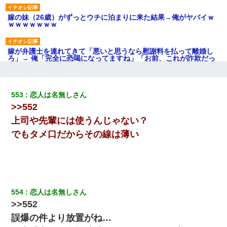
嫁の妹（26歳）がずっとウチに泊まりに来た結果→俺がヤバイｗ
ｗｗｗｗｗｗｗ
嫁が弁護士を連れてきて「悪いと思うなら慰謝料を払って離婚し
ろ」→ 俺「完全に恐喝になってますね」「お前、これが詐欺だっ
て知ってる？」
日航機墜落事故の「ここからは日本語で大丈夫ですよ〜」の絶望
553
恋人は名無しさん
感がヤバイ・・・
>>552
上司や先輩には使うんじゃない？
彼女(美人女医)にネックレスをプレゼント。「こんな安物を渡すく
らいなら、渡さないほうがマシだからね」→ ６０万したと話した
でもタメ口だからその線は薄い
ら・・・
「パワハラを受けたから思い切って転職した」とSNSで呟いた
ら、速攻でパワハラかました元上司がLINEを送ってきた。
554
恋人は名無しさん
32歳ワイ、34歳の可愛い女と付き合うも現実を知ってしまい無事
>>552
死亡・・・
誤爆の件より放置がね…