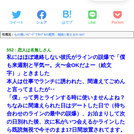
LINE
ツイート
シェア
はてブ
Pocket
引用元：
もの凄いｽﾋﾟｰﾄﾞでｶｯﾌﾟﾙの質問・相談に答えるｽﾚ 507
552
恋人は名無しさん
私にはほぼ連絡しない彼氏がラインの誤爆で「僕
も来週割と平気ー。火〜金OKだよー（絵文
字）」ときました
本人は仕事でランチに誘われた、間違えてごめん
と言ってましたが‥
「僕」って男とラインする時に使いませんよね？
ちなみに間違えられた日はデートした日で（待ち
合わせのラインの最中の誤爆）、お泊まりして次
の日別れた後、次に私がいつ会えるかラインした
ら既読無視で今そのまま17日間放置されてます。