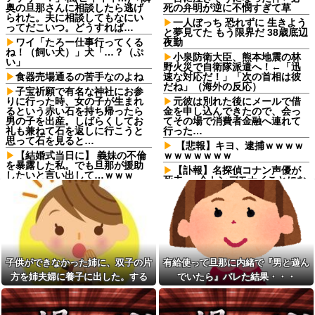
奥の旦那さんに相談したら逃げ
死の弁明が逆に不憫すぎて草
られた。夫に相談してもなにい
一人ぼっち 恐れずに 生きよう
ってだこいつ。どうすれば…
と夢見てた もう限界だ 38歳底辺
ワイ「たろー仕事行ってくる
夜勤
ね！（飼い犬）」犬「…？（ぷ
小泉防衛大臣、熊本地震の林
い」
野火災で自衛隊派遣へ！←「迅
食器売場通るの苦手なのよね
速な対応だ！」「次の首相は彼
だね」（海外の反応）
子宝祈願で有名な神社にお参
りに行った時、女の子が生まれ
元彼は別れた後にメールで借
るという赤い石を持ち帰ったら
金を申し込んできたので、会っ
男の子を出産。しばらくしてお
てその場で消費者金融へ連れて
礼も兼ねて石を返しに行こうと
行った…
思って石を見ると…
【悲報】キヨ、逮捕ｗｗｗｗ
【結婚式当日に】 義妹の不倫
ｗｗｗｗｗｗｗ
を暴露した私。でも旦那が援助
【訃報】名探偵コナン声優が
したいと言い出して…ｗｗｗ
死去 → 今トンデモナイことにな
シャウエッセン公式、またこ
ってる・・・
ういうのでいい丼をポスト
休日に甥っ子をアポなし託児
移民ベトナム女達の宅飲み、
を押し付けてきた兄嫁！「テレ
レベチｗｗｗｗｗｗｗｗｗｗｗ
ビでも見せといてw」と言うので
ｗｗｗｗｗｗｗｗｗｗｗｗｗ
『Gガンダム』を一気見させた結
果……甥っ子が重度の中二病を
【画像】愛知の半グレ、怖す
発症して家で大暴れｗｗ
ぎる→御尊顔がこちら…
子供ができなかった姉に、双子の片
有給使って旦那に内緒で『男と遊ん
煽り運転の末に道路で大の字
【動画】手術中に熊本地震直
方を姉夫婦に養子に出した。する
でいたら』バレた結果・・・
になり「降りろ！殴るぞ！」と
撃やばすぎる
ドアを強引に開けようとしてき
と、養子に出した子がすごく礼儀正
【悲報】女が笑いを取る方
たヒゲ面おじさん！「前後のド
しくてビックリ
法、「女を捨てる」「下ネタ連
ラレコに全部映ってますよ？警