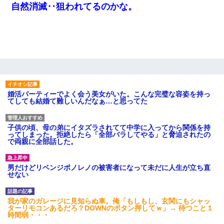
自然消滅‥狙われてるのかな。
婚活パーティーでよく会う美女がいた。こんな完璧な容姿を持っ
てしても結婚て難しいんだなぁ…と思ってた
子供の頃、母の弟にイタズラされてて中学に入ってから関係を持
ってしまった。拒絶したら「全部バラしてやる」と脅迫されたの
で両親に全部話した。
男だけどリベンジポノレノの被害者になって未だに人生が立ち直
せない
我が家のガレージに見知らぬ車。俺「もしもし、玄関にもシャッ
ターリモコンあるだろ？DOWNのボタン押してｗ」→ 待つこと１
時間弱・・・