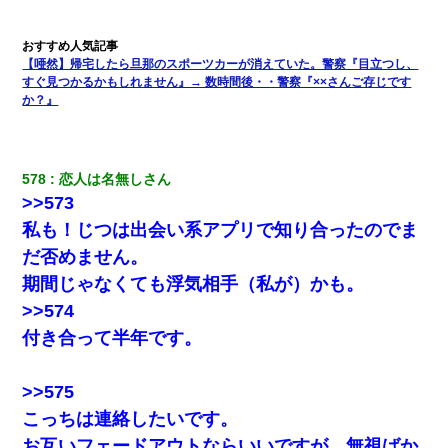
【唖然】帰宅したら旦那のスポーツカーが消えていた。警察『目立つし、
すぐ見つかるかもしれません』→ 数時間後・・警察『××さんご存じです
か？』
578
恋人は名無しさん
>>573
私も！じつは出会い系アプリで知り合ったのでま
だ否めません。
期間じゃなくても浮気相手（私が）かも。
>>574
付き合って半年です。
>>575
こっちは連絡したいです。
お互いフェードアウトならいいですが、無視ばか