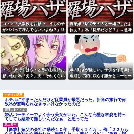
発する」「体を張る」しかない
察行きますね」と伝えたら半泣
ｗｗｗｗｗ
きで謝罪ｗｗ
【卑怯な女】 いつも弱そうな
【社内混乱】社長(50代)が若妻
相手をイビる同期S「おい、聞け
(20代)と結婚→初対面で驚愕のタ
よコラ！」地味な私「あ？相手
メ口連発wwww
コトメ「父親役をお願い。うちの子
義弟嫁「駅で男の人と一緒でしたよ
選んでデカい事言ってんじゃね
泥酔していて彼女の「子供が
えよ」S「え…」→予想外の反...
がパパって呼んでもいいよね？」旦
ねぇ？」私「従弟だけど？」→意味
出来ない体」という発言をすっ
大学時代に何故か人気ある男
かり忘れていた俺。結納の日に
那「それは無理」→断った途端に大
深な言い方をされてウンザリして…
子学生がいた。学部やサークル
義母から「聞いていると思いま
騒ぎになり…
の垣根を問わずにあらゆる飲み
すが娘は子供が…」。結婚し新
会に呼ばれていた
婚旅行も終わり妻の実家へ土産
を
彼氏とのデートの会計で彼が
「端数の25円出して」正直に出
トメ「旅行中はウトと孫のお
したらこうなったwww
世話お願いね」私「え？」夫
「それくらいやってやれよ」→
今育休中。夫に「寝かしつけ
トメ「旅行中はウトと孫のお世話お
嫁の動きが怪しい。子供を保育園に
まさかの丸投げに困惑して…
大変だったねありがとう」と声
願いね」私「え？」夫「それくらい
送迎して家に戻らず誰かとコーヒー
を掛けてもらえたら救われると
人気YouTuberさん、動画内で
伝えたら「俺に褒められるため
最悪の秘密がバレて終わ
やってやれよ」→まさかの丸投げに
を飲んでる
に育児してるの？」と言われた
る・・・他
困惑して…
夫と離婚した事をとても後悔
彼の母親と初めて食事した時
している。家のローンを私が引
に彼母が「私ちゃんは結婚した
ホテルに泊まったんだけど従業員が最悪だった。折角の旅行で何
き継ぎ、生活が一気に苦しくな
ら仕事辞める予定なんですって
故私が怒鳴られなきゃいけなかったのだ
って...
ね」と言ってきた
同じ文系へ進学する約束だっ
「今思えばなんであんなに夢
た彼女が、何も言わず理系へ変
中になったんやろ…」と思うコ
婚活パーティーでよく会う美女がいた。こんな完璧な容姿を持っ
更していた。一言問いただした
ンテンツ
てしても結婚て難しいんだなぁ…と思ってた
だけで関係が一変して…
【画像】思わず保存したくな
休日に甥っ子をアポなし託児
る「笑える画像・最高な画像」
【衝撃】嫁父の会社に勤続１０年、手取り１４万 → 俺「２２万も
を押し付けてきた兄嫁！「テレ
貼っていけｗｗｗｗｗ
らえる会社から誘われた。転職したい」義父「クビ！（激怒」嫁