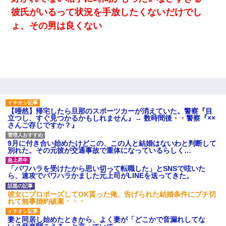
彼氏がいるって状況を手放したくないだけでし
ょ、その男は良くない
【唖然】帰宅したら旦那のスポーツカーが消えていた。警察『目
立つし、すぐ見つかるかもしれません』→ 数時間後・・警察『××
さんご存じですか？』
9月に付き合い始めたけどこの、この人と結婚はないわと判断して
別れた。その元彼が交通事故で重体になっているらしく…
「パワハラを受けたから思い切って転職した」とSNSで呟いた
ら、速攻でパワハラかました元上司がLINEを送ってきた。
彼女にプロポーズしてOK貰った俺、告げられた結婚条件にブチ切
れて無事婚約破棄・・・
妻と同居し始めたときから、よく妻が「どこかで音漏れしてな