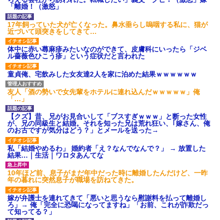
ビでも見せといてw」と言うので
「離婚！（激怒」
【修羅場】不妊と判明した
『Gガンダム』を一気見させた結
夫、前妻の娘に「実の子じゃな
果……甥っ子が重度の中二病...
い！」と訴えた結果ｗｗｗｗ
17年飼っていた犬が亡くなった。鼻水垂らし嗚咽する私に、猫が
ハードオフに売っていた4万
近づいて頭突きをしてきて…
33歳くらいから太ったせいか
4000円のフィギュアがヤバすぎ
加齢で＊が緩んだのかチョビッ
るｗｗｗｗｗｗ「こんな高い
と漏れるようになった
体中に赤い蕁麻疹みたいなのができて、皮膚科にいったら「ジベ
の？ｗｗ」「逆に超安い」
ル薔薇色ひこう疹」という症状だと言われた
相手がどんなパイプ持ってい
私「ちょっと、人の家の金庫
るかも知れないのに…
触らないでよ！」キチママ『そ
童貞俺、宅飲みした女友達2人を家に泊めた結果ｗｗｗｗｗｗ
こに金庫があったから、開けて
主な税金の成り立ちを調べて
みようとしただけ☆』義兄「泥
みたよ
は出てけ！二度と来るな！」結
友人「酒の勢いで女先輩をホテルに連れ込んだｗｗｗｗｗ」俺
果・・・
「…」
私「初めて飲む味だけどなん
のお茶？」彼「ちっ！」私「」
【クズ】昔、兄がお見合いして「ブスすぎｗｗｗ」と断った女性
【GIF】JSのカンチョーワロ
が、兄の同級生と結婚。それを知った兄は荒れ狂い、｢嫁さん、俺
タ
のお古ですが気分はどう？」とメールを送った→
後続車にクラクションを鳴ら
され彼氏が逆切れ。「何クラク
私「結婚やめるわ」 婚約者「え？なんでなんで？」 → 放置した
ション鳴らしてんだ！降りてこ
結果…｜生活｜ワロタあんてな
いよ！」と怒鳴りだし...
【衝撃】報酬100万円超の治験
10年ほど前、息子がまだ年中だった時に離婚したんだけど、一昨
募集がこちらｗｗｗｗｗ(※画像
年の暮れに突然息子が職場を訪ねてきた。
あり)
【ネット騒然】惨殺されたタ
嫁が弁護士を連れてきて「悪いと思うなら慰謝料を払って離婚し
ワマン頂き女子のこの動画、す
ろ」→ 俺「完全に恐喝になってますね」「お前、これが詐欺だっ
げえええええｗｗｗｗｗｗｗｗ
て知ってる？」
ｗｗｗ