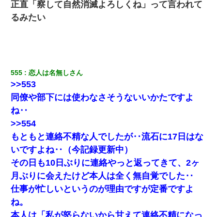
正直「察して自然消滅よろしくね」って言われて
嘘をついてフリン旅行へ出かけた嫁→翌日、嫁「ただいま～」旦
那「娘がシんだよ。何度も連絡したのに…」嫁「えっ」→なん
るみたい
と・・・
彼氏の家に泊まる事になり、ゲームで盛り上がってさぁ寝よう！
と電気を消すとミシッって音が…彼「ちょっと待ってて」→勢い
よくドアを開けるとなんと…
555
恋人は名無しさん
>>553
放置子が病院送りになったらしい → 俺（二度と帰ってくるなよ…
嫁を半身不随にしやがった恨みは、正直こんなもんじゃ晴れな
同僚や部下には使わなさそうないいかたですよ
い）
ね‥
>>554
居酒屋にて。兄の紹介者「お酒飲みなって」私「未成年なので無
理です！」酷すぎるワードの連発で、耐えきれず店員に5千円を渡
もともと連絡不精な人でしたが‥流石に17日はな
し「お勘定です。逃がして下さい」その後、録音内容を父に聞か
せたら...
いですよね‥（今記録更新中）
その日も10日ぶりに連絡やっと返ってきて、2ヶ
嫁に不倫されたから嫁と不倫相手に1000万の慰謝料請求した
月ぶりに会えたけど本人は全く無自覚でした‥
仕事が忙しいというのが理由ですが定番ですよ
裁判官「お互いに最後に言いたいことはありますか」バカ夫
ね。
「…」A「夫を一発殴らせてほしい」裁判官「どうぞ」
本人は「私が怒らないから甘えて連絡不精になっ