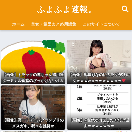
ふよふよ速報。
ホーム
鬼女・気団まとめ用語集
このサイトについて
【画像】トラックの運ちゃん御用達
【画像】地味顔なのにカラダが凄い
ターミナル食堂のざっかけないオム
女ｗｗｗwｗｗｗｗｗｗｗｗ
ライスｗｗｗｗｗｗｗｗｗｗ
【画像】高一ミスコングランプリの
【画像】Z世代が出世したくない理
メスガキ、我々を挑発ｗ
由ｗｗｗｗｗｗｗ