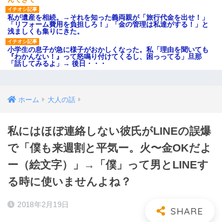
私が遺産を相続。→それを知った義両親が「旅行代金を出せ！」
「リフォーム費用を負担しろ！」「金の管理は私達がする！」と
浅ましくも集りにきた。
小学生の息子が急に様子がおかしくなった。私「理由を聞いても
『わかんない！』って怒鳴り付けてくるし、困っってる」旦那
「話してみるよ」→ 後日・・・
ホーム
大人の話
私にはほぼ連絡しない彼氏がLINEの誤爆
で「僕も来週割と平気ー。火〜金OKだよ
ー（絵文字）」→「僕」って男とLINEす
る時に使いませんよね？
2018年2月19日