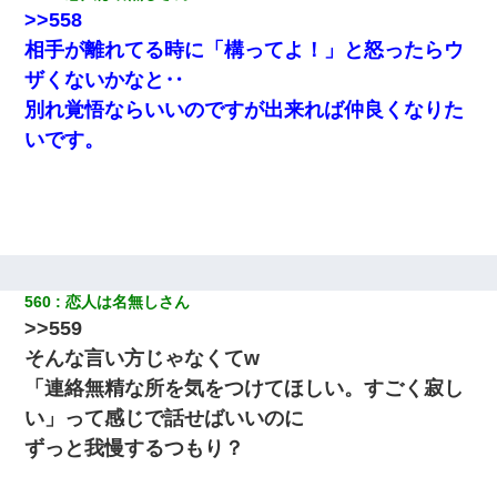
>>558
彼にプロポーズされたんだけど、実は資産家だと知って婚約破棄
相手が離れてる時に「構ってよ！」と怒ったらウ
した。B子「A男くんと別れたって本当？私が付き合ってもい
い？」
ザくないかなと‥
別れ覚悟ならいいのですが出来れば仲良くなりた
全く親しくないママ友Aから突然「飲み会しよう」と誘われたがお
いです。
断りした。後日Aの企みを知ってゾッとするやら腹立つやら！
ナンパにほいほい付いていった私、地獄に落ちる
【考察】兄嫁急死の1年後、兄が引越すというので手伝いに行った
ら下着が入った引き出しの奥にとんでもないモノを見つけた
560
恋人は名無しさん
>>559
旦那の元カノをSNSで探して写真を保存して顔面評価スレで写真
を晒してた。ほとんどがブスという評価の中で二人ほど意外に好
そんな言い方じゃなくてw
評価で苦々しく思った
「連絡無精な所を気をつけてほしい。すごく寂し
い」って感じで話せばいいのに
童貞俺、宅飲みした女友達2人を家に泊めた結果ｗｗｗｗｗｗ
ずっと我慢するつもり？
【衝撃】婚約者「兄と結婚はするけど嫁入りするわけじゃない。
お互い干渉はしないようにしましょう」→ その後に結納金の話を