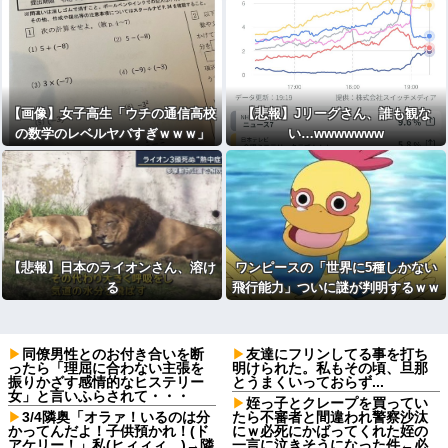
【画像】女子高生「ウチの通信高校
【悲報】Jリーグさん、誰も観な
の数学のレベルヤバすぎｗｗｗ」
い…wwwwwww
【悲報】日本のライオンさん、溶け
ワンピースの「世界に5種しかない
る
飛行能力」ついに謎が判明するｗｗ
ｗｗ
同僚男性とのお付き合いを断
友達にフリンしてる事を打ち
ったら「理屈に合わない主張を
明けられた。私もその頃、旦那
振りかざす感情的なヒステリー
とうまくいっておらず...
女」と言いふらされて・・・
姪っ子とクレープを買ってい
3/4隣奥「オラァ！いるのは分
たら不審者と間違われ警察沙汰
かってんだよ！子供預かれ！(ド
にｗ必死にかばってくれた姪の
アケリー！」私(ヒィィィ…)→隣
一言に泣きそうになった件←必