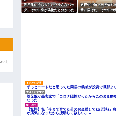
パートの面接で号泣しながら「
近所奥に持ち去られた小さなバッ
旅行先で拾った見知ら
ィギュアがヤバすぎるｗｗｗｗｗｗ
す」って熱弁してた人がいた
グ。その中身が偽物だと分かった
番に届けた。その中の
主な税金の成り立ちを調べてみ
よ！」キチママ『そこに金庫があっ
時、どんな顔をするのか楽しみ
た警察官から「これ、
「泥は出てけ！二度と来るな！」結
で…
ないですか」と言
彼「ちっ！」私「」
逆切れ。「何クラクション鳴らして
らｗｗｗｗｗ(※画像あり)
女子のこの動画、すげえええええｗ
車線を制限速度で走った結果
ゃいら
くる
やらかす←あまり悲しませないでく
ずっとニートだと思ってた同居の義弟が投資で旦那よ
義兄嫁が義実家で「コロナ陽性だったからこのまま療
なった
【驚愕】私「今まで育てた分のお金返してね(冗談)」息
が病気になったから援助して欲しい」→