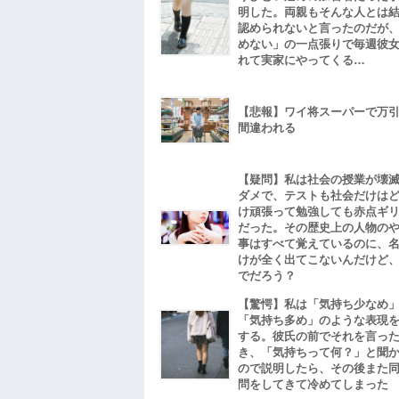
明した。両親もそんな人とは
認められないと言ったのだが
めない」の一点張りで毎週彼
れて実家にやってくる…
【悲報】ワイ将スーパーで万
間違われる
【疑問】私は社会の授業が壊
ダメで、テストも社会だけは
け頑張って勉強しても赤点ギ
だった。その歴史上の人物の
事はすべて覚えているのに、
けが全く出てこないんだけど
でだろう？
【驚愕】私は「気持ち少なめ
「気持ち多め」のような表現
する。彼氏の前でそれを言っ
き、「気持ちって何？」と聞
ので説明したら、その後また
問をしてきて冷めてしまった