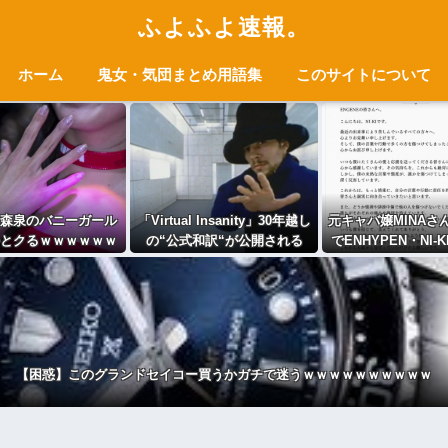
ふよふよ速報。
ホーム
鬼女・気団まとめ用語集
このサイトについて
森泉のバニーガール
「Virtual Insanity」30年越し
元キャバ嬢MINAさ
とクるｗｗｗｗｗｗ
の“公式和訳“が公開される
でENHYPEN・NI-
ｗ (※画像あり)
文」が出回るも「
ではないかと
【困惑】このグランドセイコー買うかガチで迷うｗｗｗｗｗｗｗｗｗｗ