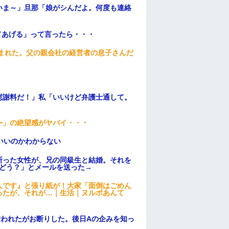
いま～」旦那「娘がシんだよ。何度も連絡
てあげる」って言ったら・・・
頼まれた。父の親会社の経営者の息子さんだ
慰謝料だ！」私「いいけど弁護士通して。
〜」の絶望感がヤバイ・・・
いいのかわからない
断った女性が、兄の同級生と結婚。それを
はどう？」とメールを送った→
人です』と張り紙が！大家「面倒はごめん
ったが、それが…｜生活｜ヌルポあんて
誘われたがお断りした。後日Aの企みを知っ