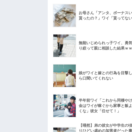
お母さん「アンタ、ボーナス
貰ったの？」ワイ「貰ってな
無能いじめられっ子ワイ、勇
り絞って親に相談した結果ｗ
娘がワイと嫁との行為を目撃
ら口聞いてくれない
半年前ワイ「これから同棲や
金はワイが稼ぐから家事と飯
くな」彼女「任せて！」
【唖然】弟の彼女が中学生の
りひどい虐めの加害者だった