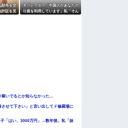
ここもダメだったらもう食べていけないんで
ぬ財布を交
オペレーター「中国人があなたの
免許証を見
ロ座を利用しています」私「そん
たよ
あなたじゃ
なはずない！」→Amazonで買い
われ…
物をした後、とんでもない事態
に…
り稼いでるとか知らなかった…
養させて下さい」と言い出してド修羅場に
子「はい、3000万円」→数年後。私「妹