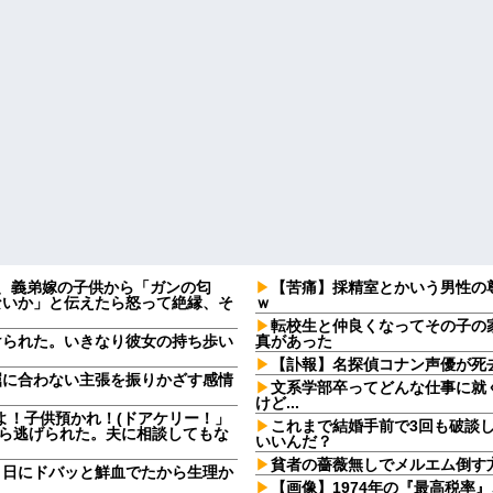
日、義弟嫁の子供から「ガンの匂
【苦痛】採精室とかいう男性の
ないか」と伝えたら怒って絶縁、そ
ｗ
転校生と仲良くなってその子の
けられた。いきなり彼女の持ち歩い
真があった
【訃報】名探偵コナン声優が死去
屈に合わない主張を振りかざす感情
文系学部卒ってどんな仕事に就
・
けど...
よ！子供預かれ！(ドアケリー！」
これまで結婚手前で3回も破談
たら逃げられた。夫に相談してもな
いいんだ？
貧者の薔薇無しでメルエム倒す
９日にドバッと鮮血でたから生理か
【画像】1974年の『最高税率