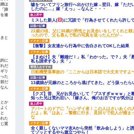
結婚は
嘘をついてフリン旅行へ出かけた嫁→翌日、嫁「ただ
したのに…」嫁「えっ」→なんと・・・
、「諦
女を連
ミスした新人(
)に冗談で「行為させてくれたら許し
22歳の頃、父に36歳の男性とお見合いをしてくれと
ったので、父も喜んで私の写真を送ったんだが→
引きと
【衝撃】女友達から行為中に告白されてOKした結果
【まぬけ】夫「離婚だ！」私「わかった。で？」夫「
滅的に
私も請求する」夫「」
どれだ
リギリ
日航機墜落事故の「ここからは日本語で大丈夫ですよ
やった
名前だ
13歳娘が元嫁のところから逃げてきた。どう扱ったら
、なん
【クズ】昔、兄がお見合いして「ブスすぎｗｗｗ」と
知った兄は荒れ狂い、｢嫁さん、俺のお古ですが気分
」とか
をよく
アパートのドアに『ハンザイ者！この人はさいあくの
だよ」私「はあ」→警察に行き、見回りで犯人が捕ま
たと
な
かれた
同じ質
全く親しくないママ友Aから突然「飲み会しよう」と
てゾッとするやら腹立つやら！