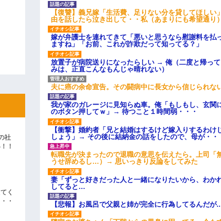
【復讐】義兄嫁「生活費、足りない分を貸してほしい」
由を話したら泣き出して・・私（あまりにも希望通り
嫁が弁護士を連れてきて「悪いと思うなら慰謝料を払っ
ますね」「お前、これが詐欺だって知ってる？」
放置子が病院送りになったらしい → 俺（二度と帰っ
みは、正直こんなもんじゃ晴れない）
夫に癌の余命宣告。その闘病中に長女から信じられな
我が家のガレージに見知らぬ車。俺「もしもし、玄関に
のボタン押してｗ」→ 待つこと１時間弱・・・
【衝撃】婚約者「兄と結婚はするけど嫁入りするわけ
しょう」→ その後に結納金の話をしたので、母が・・
の社
い！！
転職先が決まったので退職の意思を伝えたら。上司「
」
うせ辞めるし…）→ 思いっきり反論をしてみた
妻「ずっと好きだった人と一緒になりたいから、わか
してると…
えてく
・・・
【悲報】お風呂で父親と姉が完全に行為してるんだが..