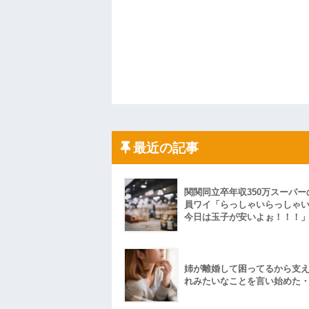
最近の記事
関関同立卒年収350万スーパー
員ワイ「らっしゃいらっしゃ
今日は玉子が安いよぉ！！！
姉が離婚して困ってるから支
れみたいなことを言い始めた