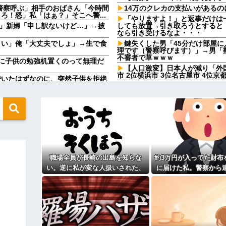
警察呼ぶ」相手のおばさん「今時間
14万のクレカの支払いがあるの
！怒」私「はぁ？」そこへ警...
「やりますよ！」と返事だけは
」新婦「申し訳ないけど…」→披
しても放置→引き取ろうとすると
なら引き受けるなよ・・・
さい」俺「大丈夫でしょ」→生で食
鍵失くした男「45分だけ部屋
理です（警察呼びます）」→男「
不審者で草ｗｗｗ
に子供の勉強机置くのって無理だ
【人口激変】日本人が減り「外
市 2位横浜市 3位名古屋市 4位
でいたはずなのに、突然子供を拒絶
彼と婚約指輪を見に行った。 
で。最大で90万円かな…」 80万
嫁がキレ出した。嫁はどうしても女
い………負け組って感じで他
鍵失くした男「45分だけ部屋
らんわ！二袋作ったろ！」→結果ｗ
理です（警察呼びます）」→男「
不審者で草ｗｗｗ
て1発目に回したらコレw」←こw
夫も私も10連休。あれもしたいこ
たら、義妹が出来婚で5月4日に
う言うのでいいんだよが目一杯詰ま
絡が…
職場全員が長崎の出島を知らな
約3万円が入ってた財布
お盆になると旦那の祖父母宅に
ｗｗｗｗｗｗｗｗｗｗｗｗｗｗｗｗ
いいよ」って言うんだけどトメに
い。逆に私が変な人扱いされた、
に届けた私。警察から
ねりけしで作った正露丸を飲ま
一般常識だと思ってたのに
その金が私のものになった
になる？→既婚男女の約7割がまさ
顔で返された
 w
【驚愕】サークルで付き合った
円）、流石にアレすぎて賛否両論の
来たんだがｗｗｗｗ
転校生と仲良くなってその子の
たよ」→どうぶつの森を開いた瞬
真があった