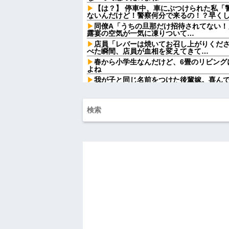
【は？】 停車中、車にぶつけられた私「
ないんだけど！警察何分で来るの！？早くしろ
同僚A「うちの旦那だけ招待されてない！
露宴の空気が一気に凍りついて…
店員「レバーは焼いてお召し上がりくだ
べた瞬間、店員が血相を変えてきて…
春から小学生なんだけど、6畳のリビング
よね
我が子と同じ名前をつけた後輩嫁。喜ん
するようになり…
お腹の中にいる子供が男だと判明したら
が欲しかったらしく...
【悲報】 ワイ「ラーメン一袋だけじゃ足
ｗｗ
【爆笑動画】ママさん「新しい洗濯機買っ
れwはw w w w w w w w w w
【画像】令和最新版の宇垣美里さん←こ
ってると話題にw w w w w w w w w
移民ベトナム女達の宅飲み、レベチｗｗ
ｗｗｗｗｗｗ
【驚愕】SNSで異性とやりとり《不倫》
かの『こう』回答してしまうw w w w w w w
【画像】ディズニーのおいなり巻（600
大炎上をしてしまうw w w w w w w
俺「ゲーム機どこ？」親「ちょっと借り