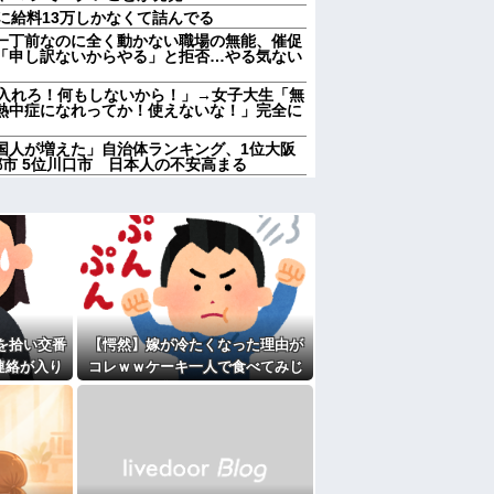
に給料13万しかなくて詰んでる
一丁前なのに全く動かない職場の無能、催促
「申し訳ないからやる」と拒否…やる気ない
に入れろ！何もしないから！」→女子大生「無
熱中症になれってか！使えないな！」完全に
国人が増えた」自治体ランキング、1位大阪
京都市 5位川口市 日本人の不安高まる
店員「ご予算は？」 彼氏「80万円くらい
w 私の価値は80万かwww なんか悔し
に入れろ！何もしないから！」→女子大生「無
熱中症になれってか！使えないな！」完全に
れもしたいと2人でｷｬｯｷｬｳﾌﾌと計画立てて
顔合わせするから「兄ちゃんヨロシク」って連
を拾い交番
【愕然】嫁が冷たくなった理由が
５泊くらいさせられる。旦那は「行かなくて
誘われると断れなくなってしまう
連絡が入り
コレｗｗケーキ一人で食べてみじ
せたら｢すっげー効いた。サンキューな｣と笑
結果...
めって言われてた・・・
男が既婚者だった！しかも妻から直接電話が
家に遊びに行ったら私が小さい頃に撮った写