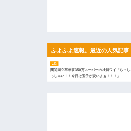
間、村が大変なことになっていて…
ハードオフに売っていた4万4000円のフ
「こんな高いの？ｗｗ」「逆に超安い」
私「ちょっと、人の家の金庫触らないで
たから、開けてみようとしただけ☆』義兄
果・・・
私「初めて飲む味だけどなんのお茶？」
【GIF】JSのカンチョーワロタ
後続車にクラクションを鳴らされ彼氏が
んだ！降りてこいよ！」と怒鳴りだし...
ふよふよ速報。最近の人気記事
【衝撃】報酬100万円超の治験募集がこち
【ネット騒然】惨殺されたタワマン頂き
ｗｗｗｗｗｗｗｗｗｗ
【愕然】白のクラウン俺氏、高速道路左
関関同立卒年収350万スーパーの社員ワイ「らっし
wwwwwwwwwwww
っしゃい！！今日は玉子が安いよぉ！！！」
百年の恋12-899 食べた量を張り合って
【悲報】佐藤輝明・・・２軍でも盛大に
れ