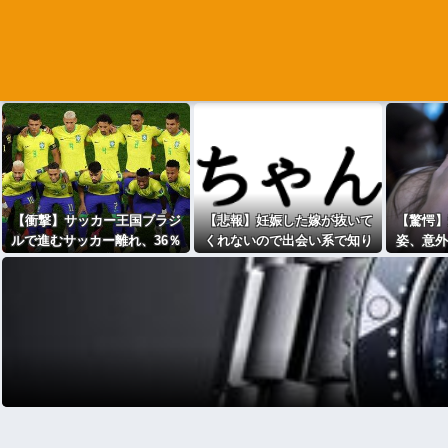
【衝撃】サッカー王国ブラジ
【悲報】妊娠した嫁が抜いて
【驚愕】
ルで進むサッカー離れ、36％
くれないので出会い系で知り
姿、意外
が「関心な
合った女とやったwwww
ｗｗｗ
し」・・・・・・・・・