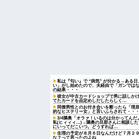
私は『匂い』で “病気” が分かる→ある
い」がし始めたので、夫経由で「ガンでは
の結果・・・
彼女が中古カードショップで男に話しか
てたカードを品定めしだしたらしく…
同僚男性とのお付き合いを断ったら「理
的なヒステリー女」と言いふらされて・・
3/4隣奥「オラァ！いるのは分かってんだ
私(ヒィィィ…)→隣奥の旦那さんに相談し
にいってだこいつ。どうすれば…
生理の予定が８月６日なんだけど７月２
な？って思ったのよね