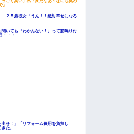
すっごく臭い」私「変だなあ～なにも臭わ
で』
」 ２５歳彼女「うん！！絶対幸せになろ
を聞いても『わかんない！』って怒鳴り付
日・・・
を出せ！」「リフォーム費用を負担し
にきた。