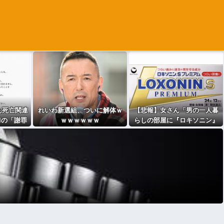
ん死亡関連
れいわ新選組、ついに解体ｗ
【悲報】女さん「男の一人暮
KIの「謝罪
ｗｗｗｗｗｗ
らしの部屋に『ロキソニン』
フェイク」
が置いてあったら浮気確定で
話題に
す」