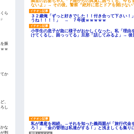
隣室のお婆ちゃん「下階からの異臭に困ってる、今も
ないよ」→ その後。警察『絶対に窓とドアを開けない
いくら
３２歳俺「ずっと好きでした！！付き合って下さい！
い」
うね！！！！」 → ７年後ｗｗｗｗｗ
小学生の息子が急に様子がおかしくなった。私「理由
けてくるし、困っってる」旦那「話してみるよ」→ 後
気を振
ｗｗｗ
してか
けど、
よろし
私が遺産を相続。→それを知った義両親が「旅行代金
頃かな
ろ！」「金の管理は私達がする！」と浅ましくも集り
事が判