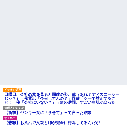
クソ男「専業主婦は昼間寝て
果、実刑受けた。子に復讐され
られていいよなぁ。俺なんか忙
るだろ...
しくて寝る暇ねーもん。どうせ
【驚愕】 新幹線じゃなく『帰
暇でしょ？俺のＤＶＤコピっと
省費4000円』安くなる在来線で
いてよ」
帰省した結果ｗｗｗｗｗ
【驚愕】養育費を払い続けた
【しまった…】 コトメに追い
結果…元妻の裏切りが判
出されたトメと二世帯住宅を建
明！！！その理由がこれｗｗｗ
て、「２F(夫婦のエリア)には絶
ｗ
対に上がらない」という約束を
職場で電話を取った新入社員
したが、早速破って2Fに上が...
の女子がヒワイなことを言われ
ハードオフに売っていた4万
てショックを受けたことがあっ
4000円のフィギュアがヤバすぎ
た
るｗｗｗｗｗｗ「こんな高い
主な税金の成り立ちを調べて
の？ｗｗ」「逆に超安い」
みたよ
私「ちょっと、人の家の金庫
触らないでよ！」キチママ『そ
こに金庫があったから、開けて
みようとしただけ☆』義兄「泥
は出てけ！二度と来るな！」結
果・・・
私「初めて飲む味だけどなん
日曜日、会社の窓を見ると同僚の姿。俺（あれ？ディズニーシー
のお茶？」彼「ちっ！」私「」
じゃ？）→俺電話「今何してんの？」同僚「シーで並んでるこ
と！」俺「会社にいない？」→次の瞬間、すごい鳥肌が立った
【GIF】JSのカンチョーワロ
タ
後続車にクラクションを鳴ら
【衝撃】ヤンキー女に「サせて」って言った結果
され彼氏が逆切れ。「何クラク
ション鳴らしてんだ！降りてこ
【悲報】お風呂で父親と姉が完全に行為してるんだが...
いよ！」と怒鳴りだし...