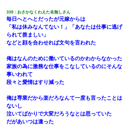
339
おさかなくわえた名無しさん
私「まとめ買いして冷凍ストックしてる」Ａ「ずるい！クレク
レ！」私「なんでよ」Ａ「ケーチ！バーカ！」→ 後日、Ａ旦那が
毎日へとへとだったが元嫁からは
凸してきた
「私は休みなんてない！」「あなたは仕事に逃げ
られて羨ましい」
ワイ144kg彼女98kgデブカップル、1年間毎日行為しまくった結
果
などと顔を合わせれば文句を言われた
【戦争】不妊の俺嫁に弟嫁が2日間4歳児を託児 俺嫁はそこまで気
俺はなんのために働いているのかわからなかった
にしてなかったが、あまりにも子供が俺嫁に懐くので最後らへん
顔引きつってた → そして弟嫁が迎えに来た翌日…
家族の為に激務な仕事をこなしているのにそんな
事いわれて
【画像】女上司(30)「終電なくなったね…部屋くる？」ワイ「行
段々と愛情はすり減った
きます！」
俺は専業だから楽だろなんて一度も言ったことは
妻と同居し始めたときから、よく妻が「どこかで音漏れしてな
い？音楽聞こえる」と言っていて…
ないし
泣いてばかりで大変だろうなとは思っていた
【画像】女の子「お母さん！！私ようやくファッションモデルに
だがあいつは違った
選ばれたの！絶対見に来てね！」→悲しい結果がこれ・・・