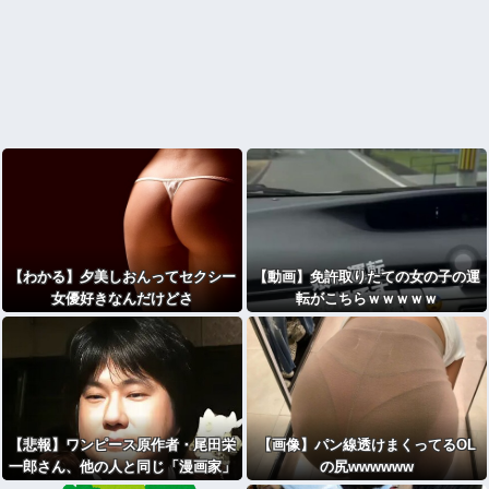
【わかる】夕美しおんってセクシー
【動画】免許取りたての女の子の運
女優好きなんだけどさ
転がこちらｗｗｗｗｗ
【悲報】ワンピース原作者・尾田栄
【画像】パン線透けまくってるOL
一郎さん、他の人と同じ「漫画家」
の尻wwwwww
という肩書きに不満