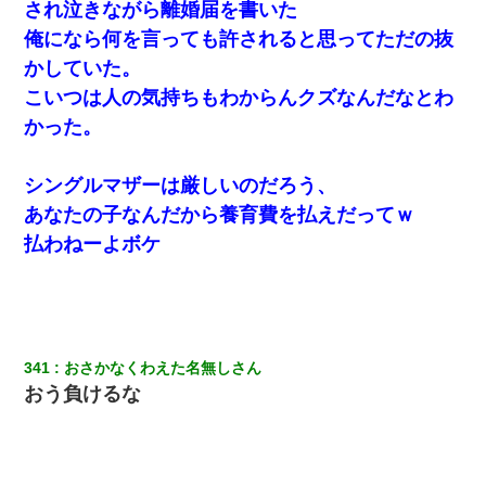
ホテルに泊まったんだけど従業員が最悪だった。折角の旅行で何
され泣きながら離婚届を書いた
故私が怒鳴られなきゃいけなかったのだ
俺になら何を言っても許されると思ってただの抜
かしていた。
童貞俺、宅飲みした女友達2人を家に泊めた結果ｗｗｗｗｗｗ
こいつは人の気持ちもわからんクズなんだなとわ
かった。
近所のお寺に住み込みで手伝いしてる知的障害のオッサンがい
た。ある日、オッサンが火かき棒を持って顔を真っ赤にしながら
走り回っていて…
シングルマザーは厳しいのだろう、
あなたの子なんだから養育費を払えだってｗ
【復讐】義兄嫁「生活費、足りない分を貸してほしい」私「貸す
わけないでしょｗｗｗｗ」→ 理由を話したら泣き出して・・私
払わねーよボケ
（あまりにも希望通り）
隣の部屋の住民の母親、オートロックを突破してマンションに入
り込んできたみたいで、ずっとドアの前で喚いてて滅茶苦茶うる
さかった。
341
おさかなくわえた名無しさん
おう負けるな
体中に赤い蕁麻疹みたいなのができて、皮膚科にいったら「ジベ
ル薔薇色ひこう疹」という症状だと言われた
３２歳俺「ずっと好きでした！！付き合って下さい！」 ２５歳
彼女「うん！！絶対幸せになろうね！！！！」 → ７年後ｗｗ