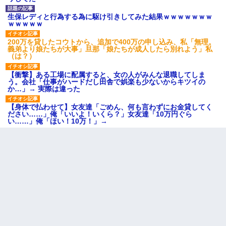
生保レディと行為する為に駆け引きしてみた結果ｗｗｗｗｗｗｗ
ｗｗｗｗｗ
200万を貸したコウトから、追加で400万の申し込み、私「無理。
義弟より娘たちが大事」旦那「娘たちが成人したら別れよう」私
（は？）
【衝撃】ある工場に配属すると、女の人がみんな退職してしま
う。会社「仕事がハードだし田舎で娯楽も少ないからキツイの
か…」→ 実際は違った
【身体で払わせて】女友達「ごめん、何も言わずにお金貸してく
ださい……」俺「いいよ！いくら？」女友達「10万円ぐら
い……」俺「ほい！10万！」→