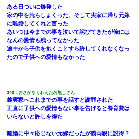
ある日ついに爆発した
ＤＮＡ検査『血縁関係０％』旦那「やっぱり托卵だったんだ…」
嫁「本当に身に覚えがない」「なにかの間違いだ！取り違え
家の中を荒らしまくった、そして実家に帰り元嫁
だ！」→ 嫁「あっ」
に離婚してくれと言った
あいつは今までの事を泣いて詫びてきたが俺には
【衝撃】女友達から行為中に告白されてOKした結果
なんの愛情も残ってなかった
途中から子供を抱くことすら許してくれなくなっ
【ワロタ】姉から「肉食系14才、乳丸出し、毛はうっすら生えか
け」というタイトルで画像が送られてきた
たので子供への愛情もなかった
我が家のガレージに見知らぬ車。俺「もしもし、玄関にもシャッ
ターリモコンあるだろ？DOWNのボタン押してｗ」→ 待つこと１
時間弱・・・
340
おさかなくわえた名無しさん
嫁の妹（26歳）がずっとウチに泊まりに来た結果→俺がヤバイｗ
ｗｗｗｗｗｗｗ
義実家へこれまでの事を話すと謝罪された
正直に子供への愛情もない事を告げると養育費は
とっさに女児を捕まえたら変質者扱いされた。母親「あっち行っ
いらないと許しを得た
てよ！気持ち悪い！（ｼｯｼｯ」→ 後日、俺を見つけた母親がすっ飛
んできて・・・
離婚に中々応じない元嫁だったが義両親に説得？