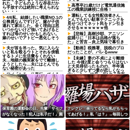
れた。子どものような存在だか
高専卒21歳だけど電気通信施
ら手放すのは絶対に考えられな
工の職業訓練校に合格！
い・・・
運転してる女性配信者さん、
4/6私、結婚したい職業NO.1の
とんでもない駐車テクニックを
公務員なんですけど、嫁が子供
見せつけてネット民をドン引き
連れて家出した。全く理由は思
させるｗｗｗｗｗｗ他
いつかないけど強いてあげると
すれば母のせいかもしれない。
【悲報】高樹沙耶、アニソン
嫁のせいでアトピー悪化しそう
盆踊りに「日本は品格が落ち
→
た」と苦言→炎上気味で幕引き
夫が首を吊った。気に入らな
【動画】税務署、脱税のプロ
いと私を殴るウトとそれを傍観
だったことが、バレるwww
するトメに生活費をくれない
【未練】妻の不貞により離婚
夫…地獄の義実家をでて離婚し
した 今後2度と会うつもりはない
ようとしたら…夫にはとんでも
と大見得切ったものの、半年過
ない秘密があった
ぎると少しずつ妻が恋しくなっ
ワイ「たろー仕事行ってくる
ていった → 結局、月1の子供面
ね！（飼い犬）」犬「…？（ぷ
会日の後に…
い」
骨盤骨折の後輩が階段でスカ
母「お姉ちゃんは偉いのに、
ートの裾を上げて慎重に降りて
あんたはねぇ…」私「また比べ
る姿を見て「お姫様気取りｗ
るの？」→積もり積もった不満
ｗ」と爆笑・悪口を連発する社
がついに爆発して…
内彼女！事故背景を知りながら
マウントと嫉妬で嘲笑する性根
嫁からマジで離婚を切り出さ
保育園の運動会の日。先輩「サイフ
クレクレ「余ってるなら私がもらっ
の汚さに一気に冷めた・・・
れている。俺がネトゲしすぎて
がなくなった！犯人は私子だ！」園
てあげる！」私「は？」→毎回しつ
全くかまわなかったのが原因ら
【画像】00年代のJK、セクシ
しく...
ーすぎる♡♡♡♡♡
長「警察沙汰は勘弁して～」→誰も
こく食い下がるので、ある方法を試
バイト先のコンビニに、泥ま
両親の離婚原因が私。結婚し
味方がいないと思ったその時…
した結果…
みれの土方が入店してきた。子
た原因も私。