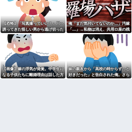
供「パパ！あのおじさんたちお
【愚痴】義父はなんとなく、
店汚してるよ！」→する
「旦那より義弟」を可愛がって
と・・・
いる感じがする。旦那もそれを
何処情報か知らんけど定期的
感じていて、義母にも相談した
に嘘情報を流す馬鹿がいる
ことがあるらしい。見ていると
【恐怖】「写真撮っていい？」川へ
俺「まだ気付いてないのか…」汚嫁
なんだか切ない。
飲み屋でケンカした相手をコ
誘ってきた怪しい男から逃げ切った
「…」→私物は消え、共用ロ座の残
ロした男の弁護をした。そして
近寄りがたい怖いキャラを目
私⇒テレビに映った『衝撃の顔』に
高は653円。それでも嫁は平然とし
数年後、因果応報を思わせる出
指していた俺は自己紹介カード
来事が…
の自画像に自分だけそこにオリ
絶句
ていて…
ジナルの氏神を描いた
熊本地震で居酒屋から温泉が
湧き出るｗｗｗｗｗｗｗｗ
③【相談】相談者「嫁から連
れ子の息子への愛が足りないか
【悲報】思春期の娘に「キモ
ら離婚を考えてると言われた」
ッ」と言われたお父さん、グレ
住民「嫁の高望みかな？」相談
るｗｗｗｗｗｗｗ
者「嫁にここ見せたら顔真っ赤
【画像】嫁の浮気が発覚。中学生に
妹の親友から「高校の時からずっと
吉岡里帆が橋本環奈、広瀬す
にして怒ってました」住民「え
なる子供たちに離婚理由は話した方
好きだった」と告白された俺。さら
ずクラスになれなかった理由ｗ
っ」
ｗｗｗｗｗ
がいい？
にキス責めに遭い
ギフテッド、ギフテッド2Eの
【画像】女芸人の吉住さん、
育て方
メイクしたら普通に美人の部類
【特攻隊員の本音】「ああ
だった→ご覧くださいw w w w
ァ、だまされちゃった。今度生
w w w w
れる時はアメリカへ生れるぞ」
辛辛魚（からからさかな）と
出撃前に残された若者たちの言
かいうカップ麺ｗｗｗｗｗｗｗ
葉
ｗｗｗ
彼氏が私の友達を勝手に評価
兄が首吊った。理由はイジ
する。友達の写真を見せたら
メ…俺の両親離婚で母は自サツ
「この子はモテそう」「この子
し家庭崩壊→首謀者を探しだし
は彼氏できなさそう」
た俺は会社と妻子を特定→結