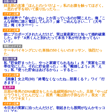
【衝撃】報酬100万円超の治験
姉旦那の友達「ほんとのパパだよ～」私のお腹を触ってほざく。
募集がこちらｗｗｗｗｗ(※画像
→思わず手を叩いて振り払ったら…
あり)
【ネット騒然】惨殺されたタ
嫁が涙声で『会いたいね』とか言っているのが聞こえた。俺「こ
ワマン頂き女子のこの動画、す
んな時間に誰と電話してんの？」嫁「ごめんなさい…！（大号
げえええええｗｗｗｗｗｗｗｗ
泣」俺（キターー）→
ｗｗｗ
【愕然】白のクラウン俺氏、
彼にプロポーズされたんだけど、実は資産家だと知って婚約破棄
高速道路左車線を制限速度で走
した。B子「A男くんと別れたって本当？私が付き合ってもい
った結果wwwwwwwwwwww
い？」
百年の恋12-899 食べた量を
張り合ってくる
ケーキバイキングにいた単独の50くらいのオッサン、強烈だっ
【悲報】佐藤輝明・・・２軍
た。
でも盛大にやらかす←あまり悲
しませないでくれ
私『貯金貯まったし、やっと家建てられるね！』夫「実家を二世
帯住宅にした。それに貯金使った」→私『離婚しよう』夫「え
っ」私『使った貯金はあげるから』→すると…
【画像】女上司(30)「終電なくなったね…部屋くる？」ワイ「行
きます！」
旦那が長男のDNA鑑定をしたら血縁関係0%だった。旦那「やっぱ
りウワキしてたんだな…」長男「俺は誰の子供なの？」長女・次
男「ウワキ女！」
今日夫の実家に泊ったんだけど、朝起きたら股間がなんかモッコ
リしてた