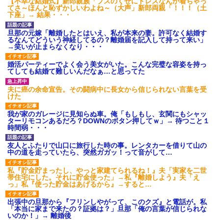
【不幸な結婚式】新郎親族「ブスのくせにドレスなんか着ちゃっ
てさ～ほんと恥ずかしいわよね～（大声」新郎両親「！！！（土
下座」→ 結果・・・
旦那の元嫁「離婚したとはいえ、私が本来の妻。許可なく結婚す
るなんてどういう神経してるの？離婚届を記入して持って来い」
→笑いが止まらなくなり・・・
婚活パーティーでよく会う美女がいた。こんな完璧な容姿を持っ
てしても結婚て難しいんだなぁ…と思ってた
夫に癌の余命宣告。その闘病中に長女から信じられない言葉を受
けた
我が家のガレージに見知らぬ車。俺「もしもし、玄関にもシャッ
ターリモコンあるだろ？DOWNのボタン押してｗ」→ 待つこと１
時間弱・・・
友人とふたりで山口に旅行した時の事。レンタカーを借りて山の
中の道を走っていたら、突然ガガッ！って音がして…
私『貯金貯まったし、やっと家建てられるね！』夫「実家を二世
帯住宅にした。それに貯金使った」→私『離婚しよう』夫「え
っ」私『使った貯金はあげるから』→すると…
出張中の旦那から『フリンしやがって、このクズ』と電話が。私
「本当に家まで来たの？証拠は？」旦那「俺の言葉が信じられな
いのか！」→ 離婚後