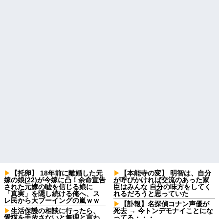
【托卵】 18年前に離婚した元
【本能寺の変】 明智は、自分
嫁の娘(22)が今嫁に凸！余命宣告
が呼びかければ交流のあった家
された元嫁の嘘を信じる娘に
臣はみんな 自分の味方をしてく
「真実」を隠し続ける俺へ、ス
れるだろうと思っていた
レ民から大ブーイングの嵐ｗｗ
【訃報】名探偵コナン声優が
生活保護の相談に行ったら、
死去 → 今トンデモナイことにな
愛猫を手放さないと無理と言わ
ってる・・・