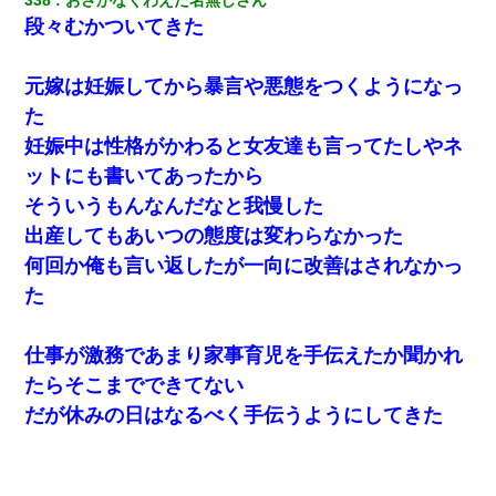
段々むかついてきた
【驚愕】私「今まで育てた分のお金返してね(冗談)」息子「はい、
3000万円」→数年後。私「妹が病気になったから援助して欲し
い」→
元嫁は妊娠してから暴言や悪態をつくようになっ
た
さっき嫁から、「愛しています」ってメールが届いた。俺も「愛
してます」って送ったら
妊娠中は性格がかわると女友達も言ってたしやネ
ットにも書いてあったから
【悲報】嫁がワイのこと嫌いっぽいから単身赴任した結果
そういうもんなんだなと我慢した
出産してもあいつの態度は変わらなかった
[緊急]ベロベロの女に声をかけて行為してきた結果
何回か俺も言い返したが一向に改善はされなかっ
た
【修羅場】彼女親「カスな家柄のヤツなんかと家族になるのはご
めんだ」俺「じゃあ別れます…」→ 彼女「なんで言い返してくれ
なかったの？（泣」
仕事が激務であまり家事育児を手伝えたか聞かれ
たらそこまでできてない
【考察】兄嫁急死の1年後、兄が引越すというので手伝いに行った
だが休みの日はなるべく手伝うようにしてきた
ら下着が入った引き出しの奥にとんでもないモノを見つけた
今日夫の実家に泊ったんだけど、朝起きたら股間がなんかモッコ
リしてた