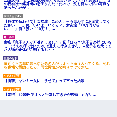
22歳の頃、父に36歳の男性とお見合いをしてくれと頼まれた。父
の親会社の経営者の息子さんだったので、父も喜んで私の写真を
送ったんだが→
【身体で払わせて】女友達「ごめん、何も言わずにお金貸してく
ださい……」俺「いいよ！いくら？」女友達「10万円ぐら
い……」俺「ほい！10万！」→
書店「息子さんが万引きしました」私「はっ？(息子目の前にいる
し…)うちの子ではないので迎えに行きません」→息子を名乗って
た人物の正体が判明するも・・・
最近うちの庭に知らない男の人がしょっちゅう入ってくる。それ
を職場で愚痴ったら、同僚男性が怒鳴りつけてきた。
【衝撃】ヤンキー女に「サせて」って言った結果
【驚愕】5000円でＪＫと行為してきたが後悔しかない…
彼氏家「うちは墨入れるのが伝統だから。お前も彫れ」 → 結果…