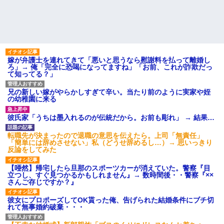
嫁が弁護士を連れてきて「悪いと思うなら慰謝料を払って離婚し
ろ」→ 俺「完全に恐喝になってますね」「お前、これが詐欺だっ
て知ってる？」
兄の新しい嫁がやらかしすぎて辛い。当たり前のように実家や姪
の幼稚園に来る
彼氏家「うちは墨入れるのが伝統だから。お前も彫れ」 → 結果…
転職先が決まったので退職の意思を伝えたら。上司「無責任」
「簡単には辞めさせない」私（どうせ辞めるし…）→ 思いっきり
反論をしてみた
【唖然】帰宅したら旦那のスポーツカーが消えていた。警察『目
立つし、すぐ見つかるかもしれません』→ 数時間後・・警察『××
さんご存じですか？』
彼女にプロポーズしてOK貰った俺、告げられた結婚条件にブチ切
れて無事婚約破棄・・・