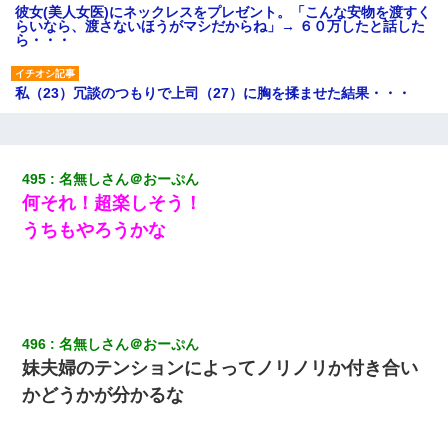
彼女(美人女医)にネックレスをプレゼント。「こんな安物を渡すく
らいなら、渡さないほうがマシだからね」→ ６０万したと話した
ら・・・
私（23）冗談のつもりで上司（27）に胸を揉ませた結果・・・
小学生の妹が20代の弟とチューしてるのに、見て見ぬふりの親を
見てから実家を出た。それから15年、妹が弟の子を妊娠したらし
くもう堕胎できない月なんだと母から連絡がきた…｜生活｜ワロ
495
名無しさん＠おーぷん
タあんてな
何それ！超楽しそう！
うちもやろうかな
【衝撃】ある工場に配属すると、女の人がみんな退職してしま
う。会社「仕事がハードだし田舎で娯楽も少ないからキツイの
か…」→ 実際は違った
【衝撃】女友達から行為中に告白されてOKした結果
496
名無しさん＠おーぷん
妹夫婦のテンションによってノリノリか付き合い
「お前の父ちゃんは自宅警備員」とかからかわれたけど、実はと
んでもない仕事に就いていた
かどうかが分かるな
彼女との行為を録画した結果→衝撃の事実が判明したｗｗｗｗｗ