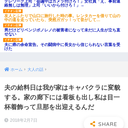
テレワーク上司「会議中はカメラ付けろ！」女社員「え、事前連
絡無しは無理」上司「いいから付けろ！」→
友人とふたりで山口に旅行した時の事。レンタカーを借りて山の
中の道を走っていたら、突然ガガッ！って音がして…
男だけどリベンジポノレノの被害者になって未だに人生が立ち直
せない
夫に癌の余命宣告。その闘病中に長女から信じられない言葉を受
けた
ホーム
大人の話
夫の給料日は我が家はキャバクラに変貌
する。家の廊下には看板も出し私は目一
杯着飾って旦那を出迎えるんだ
2018年2月7日