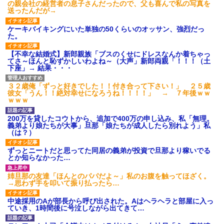
の親会社の経営者の息子さんだったので、父も喜んで私の写真を
送ったんだが→
ケーキバイキングにいた単独の50くらいのオッサン、強烈だっ
た。
【不幸な結婚式】新郎親族「ブスのくせにドレスなんか着ちゃっ
てさ～ほんと恥ずかしいわよね～（大声」新郎両親「！！！（土
下座」→ 結果・・・
３２歳俺「ずっと好きでした！！付き合って下さい！」 ２５歳
彼女「うん！！絶対幸せになろうね！！！！」 → ７年後ｗｗ
ｗｗｗ
200万を貸したコウトから、追加で400万の申し込み、私「無理。
義弟より娘たちが大事」旦那「娘たちが成人したら別れよう」私
（は？）
ずっとニートだと思ってた同居の義弟が投資で旦那より稼いでる
とか知らなかった…
姉旦那の友達「ほんとのパパだよ～」私のお腹を触ってほざく。
→思わず手を叩いて振り払ったら…
中途採用のAが部長から呼び出された。Aはヘラヘラと部屋に入っ
ていき、1時間後に号泣しながら出てきて…