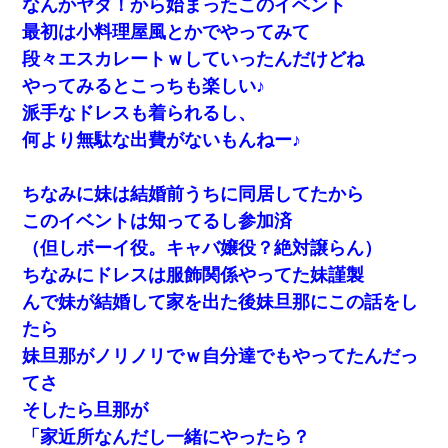
なんかヤダ！から始まったこのイベント
い）
最初は小料理屋風とかでやってみて
[緊急]ベロベロの女に声をかけて行為してきた結果
段々エスカレートｗしていったんだけどね
やってみるとこっちも楽しい♪
ナンパにほいほい付いていった私、地獄に落ちる
派手なドレスも着られるし、
何より無駄な出費がないもんねー♪
【不幸な結婚式】新郎親族「ブスのくせにドレスなんか着ちゃっ
てさ～ほんと恥ずかしいわよね～（大声」新郎両親「！！！（土
下座」→ 結果・・・
ちなみに妹は結婚前うちに同居してたから
このイベントは知ってるし参加済
日曜日、会社の窓を見ると同僚の姿。俺（あれ？ディズニーシー
（但しボーイ役。キャバ嬢役？絶対譲らん）
じゃ？）→俺電話「今何してんの？」同僚「シーで並んでるこ
と！」俺「会社にいない？」→次の瞬間、すごい鳥肌が立った
ちなみにドレスは服飾関係やってた妹謹製
んで妹が結婚して家を出た後妹旦那にこの話をし
【悲報】姉と入浴中に大きくなってしまった結果ｗｗｗｗｗｗｗ
たら
ｗ
妹旦那がノリノリでｗ自分達でもやってたんだっ
てさ
ワイアラサー主婦、昨晩久しぶりに夫と致した結果ｗｗｗｗｗ
そしたら旦那が
「家近所なんだし一緒にやったら？
【衝撃】婚約者「兄と結婚はするけど嫁入りするわけじゃない。