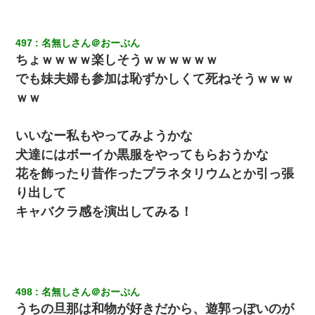
ｗ
スマホを与えられて、中学卒業する頃にはすっかり女叩きに洗脳
497
名無しさん＠おーぷん
された弟が、大学進学のために一人暮らししたいと言い出した。
ちょｗｗｗｗ楽しそうｗｗｗｗｗｗ
でも妹夫婦も参加は恥ずかしくて死ねそうｗｗｗ
友人とふたりで山口に旅行した時の事。レンタカーを借りて山の
ｗｗ
中の道を走っていたら、突然ガガッ！って音がして…
いいなー私もやってみようかな
最近うちの庭に知らない男の人がしょっちゅう入ってくる。それ
を職場で愚痴ったら、同僚男性が怒鳴りつけてきた。
犬達にはボーイか黒服をやってもらおうかな
花を飾ったり昔作ったプラネタリウムとか引っ張
中途採用のAが部長から呼び出された。Aはヘラヘラと部屋に入っ
り出して
ていき、1時間後に号泣しながら出てきて…
キャバクラ感を演出してみる！
今日夫の実家に泊ったんだけど、朝起きたら股間がなんかモッコ
リしてた
「パワハラを受けたから思い切って転職した」とSNSで呟いた
ら、速攻でパワハラかました元上司がLINEを送ってきた。
498
名無しさん＠おーぷん
うちの旦那は和物が好きだから、遊郭っぽいのが