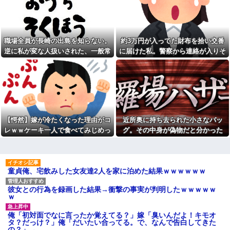
コトメ「遺産を返しなさ
元職場の要注意オバサン、引
い！」私「遺言どおりです
っ越し先でご近所になり粘着開
が？」→夫の遺産を巡る話し合
始！！「どこまで送って！」か
いが思わぬ展開になって…
ら始まり半年も経つと「お金貸
してくれない？」断ると翌日、
俺(52)、女(28)との不倫が嫁に
玄関前にゴミが置かれる
職場全員が長崎の出島を知らない。
約3万円が入ってた財布を拾い交番
発覚。離婚に応じたはずの嫁か
らエグすぎる攻撃が恐ろしすぎ
元職場の要注意オバサン、引
逆に私が変な人扱いされた、一般常
に届けた私。警察から連絡が入りそ
る
っ越し先でご近所になり粘着開
識だと思ってたのに
の金が私のものになった結果...
始！！「どこまで送って！」か
息子に『葵』と名付けたら、
ら始まり半年も経つと「お金貸
初対面では必ず女の子だと思わ
してくれない？」断ると翌日、
れる。同じ名前でも避けられな
玄関前にゴミが置かれる
かった勘違いとは…
お盆になると旦那の祖父母宅
俺「ゲーム機どこ？」親「ち
に５泊くらいさせられる。旦那
ょっと借りたよ」→どうぶつの
は「行かなくていいよ」って言
森を開いた瞬間、村が大変なこ
うんだけどトメに誘われると断
【愕然】嫁が冷たくなった理由がコ
近所奥に持ち去られた小さなバッ
とになっていて…
れなくなってしまう
レｗｗケーキ一人で食べてみじめっ
グ。その中身が偽物だと分かった
【画像】俺たちの姫、佳子さ
嫁「最近さ、家事に気持ちが
まのお気に入りのドレスがこち
て言われてた・・・
時、どんな顔をするのか楽しみで…
こもってないよね」俺「ちゃん
らです←コレは可愛過ぎるw w
とやってるだろ」→分担してい
w w w w w w
たはずの家事を巡って夫婦で揉
【速報】ルフィの幹部、懲役
めることに…
童貞俺、宅飲みした女友達2人を家に泊めた結果ｗｗｗｗｗｗ
20年に決定する←コレは妥当
【驚愕】サークルで付き合っ
か？？？？？？？
た男が既婚者だった！しかも妻
シャウエッセン公式、またこ
から直接電話が来たんだがｗｗ
彼女との行為を録画した結果→衝撃の事実が判明したｗｗｗｗｗ
ういうのでいい丼をポスト
ｗｗ
ｗ
【画像】令和最新版の宇垣美
引越して一週間経った頃、隣
里さん←こう言うのでいいんだ
の奥さんから「掃除機の音がう
俺「初対面でなに言ったか覚えてる？」嫁「臭いんだよ！キモオ
よが目一杯詰まってると話題にw
るさい」と苦情があった。静か
タ？だっけ？」俺「だいたい合ってる。で、なんで告白してきた
w w w w w w w w
に暮らしていたはずなのに、原
の？」→