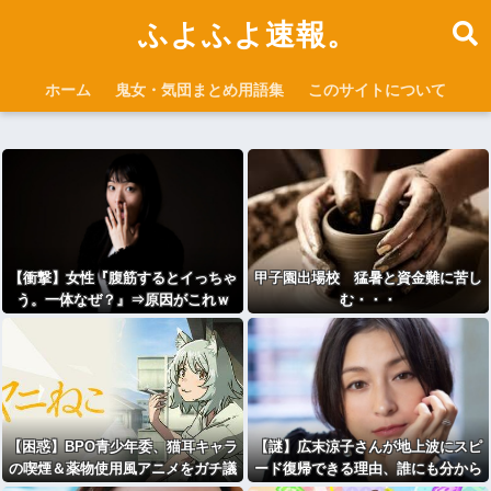
ふよふよ速報。
ホーム
鬼女・気団まとめ用語集
このサイトについて
【衝撃】女性『腹筋するとイっちゃ
甲子園出場校 猛暑と資金難に苦し
う。一体なぜ？』⇒原因がこれｗ
む・・・
【困惑】BPO青少年委、猫耳キャラ
【謎】広末涼子さんが地上波にスピ
の喫煙＆薬物使用風アニメをガチ議
ード復帰できる理由、誰にも分から
論・・・・・・・・・
ない⇒！