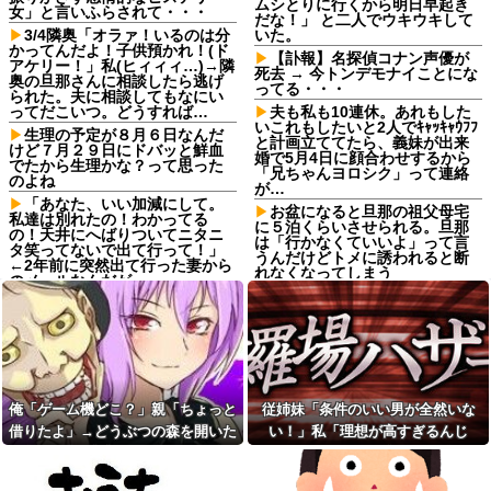
ムシとりに行くから明日早起き
女」と言いふらされて・・・
だな！」 と二人でウキウキして
3/4隣奥「オラァ！いるのは分
いた。
かってんだよ！子供預かれ！(ド
【訃報】名探偵コナン声優が
アケリー！」私(ヒィィィ…)→隣
死去 → 今トンデモナイことにな
奥の旦那さんに相談したら逃げ
ってる・・・
られた。夫に相談してもなにい
ってだこいつ。どうすれば…
夫も私も10連休。あれもした
いこれもしたいと2人でｷｬｯｷｬｳﾌﾌ
生理の予定が８月６日なんだ
と計画立ててたら、義妹が出来
けど７月２９日にドバッと鮮血
婚で5月4日に顔合わせするから
でたから生理かな？って思った
「兄ちゃんヨロシク」って連絡
のよね
が…
「あなた、いい加減にして。
お盆になると旦那の祖父母宅
私達は別れたの！わかってる
に５泊くらいさせられる。旦那
の！天井にへばりついてニタニ
は「行かなくていいよ」って言
タ笑ってないで出て行って！」
うんだけどトメに誘われると断
←2年前に突然出て行った妻から
れなくなってしまう
のメールなんだが…
ねりけしで作った正露丸を飲
【悲報】 ワイ「ラーメン一袋
ませたら｢すっげー効いた。サン
だけじゃ足らんわ！二袋作った
キューな｣と笑顔で返された
ろ！」→結果ｗｗｗ
【熱波】ドイツ、暑すぎて１
友人の親が営む店で車を購入
ヶ月で９６００人死亡
しただけなのに、友人から「裏
切った」と責められるようにな
【熱波】ドイツ、暑すぎて１
った理由が理解できず…
ヶ月で９６００人死亡
俺「ゲーム機どこ？」親「ちょっと
従姉妹「条件のいい男が全然いな
サッカークラブに通ってるＡ
【画像】ディズニーのおいな
借りたよ」→どうぶつの森を開いた
い！」私「理想が高すぎるんじ
くんが急に海外へ引っ越すこと
り巻（600円）、流石にアレすぎ
瞬間、村が大変なことになってい
ゃ…？」→婚活の愚痴を聞き続けた
に。一番仲良くしてた息子がシ
て賛否両論の大炎上をしてしま
ョックを受けて...
うw w w w w w w他
て…
結果…