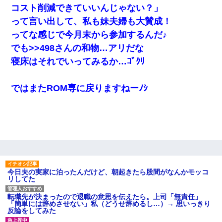
お互い干渉はしないようにしましょう」→ その後に結納金の話を
コスト削減できていいんじゃない？」
したので、母が・・・
って言い出して、私も妹夫婦も大賛成！
ってな感じで今月末から参加するんだ♪
旦那の元カノをSNSで探して写真を保存して顔面評価スレで写真
を晒してた。ほとんどがブスという評価の中で二人ほど意外に好
でも>>498さんの和物…アリだな
評価で苦々しく思った
寝床はそれでいってみるか…ｺﾞｸﾘ
この母親は娘の黒歴史を掘り出さないと死ぬんか？ 死ぬんか？
ではまたROM専に戻りますねーﾉｼ
妻「ずっと好きだった人と一緒になりたいから、わかれてくださ
い」→離婚後、娘と実家で生活してると…
昨日37歳のおばさんと行為したんだけどめちゃくちゃだった
出張中の旦那から『フリンしやがって、このクズ』と電話が。私
「本当に家まで来たの？証拠は？」旦那「俺の言葉が信じられな
今日夫の実家に泊ったんだけど、朝起きたら股間がなんかモッコ
いのか！」→ 離婚後
リしてた
転職先が決まったので退職の意思を伝えたら。上司「無責任」
【GJ!】会社から帰宅中、広い駐車場にエンジンかけっ放しの車を
「簡単には辞めさせない」私（どうせ辞めるし…）→ 思いっきり
発見。しかも「ヒィ～」みたいな声も聞こえてきたので気になっ
反論をしてみた
て近寄ったら女の子がおっさんの下敷きになってた