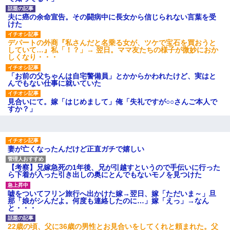
【ネット騒然】惨殺されたタ
ワマン頂き女子のこの動画、す
夫に癌の余命宣告。その闘病中に長女から信じられない言葉を受
げえええええｗｗｗｗｗｗｗｗ
けた
ｗｗｗ
【愕然】白のクラウン俺氏、
デパートの外商『私さんだと名乗る女が、ツケで宝石を買おうと
高速道路左車線を制限速度で走
していて…』私「！？」→ 翌日。ママ友たちの様子が微妙におか
った結果wwwwwwwwwwww
しくなり・・・
百年の恋12-899 食べた量を
張り合ってくる
「お前の父ちゃんは自宅警備員」とかからかわれたけど、実はと
んでもない仕事に就いていた
【悲報】佐藤輝明・・・２軍
でも盛大にやらかす←あまり悲
しませないでくれ
見合いにて。嫁「はじめまして」俺「失礼ですが○○さんご本人で
すか？」
妻が亡くなったんだけど正直ガチで嬉しい
【考察】兄嫁急死の1年後、兄が引越すというので手伝いに行った
ら下着が入った引き出しの奥にとんでもないモノを見つけた
嘘をついてフリン旅行へ出かけた嫁→翌日、嫁「ただいま～」旦
那「娘がシんだよ。何度も連絡したのに…」嫁「えっ」→なん
と・・・
22歳の頃、父に36歳の男性とお見合いをしてくれと頼まれた。父