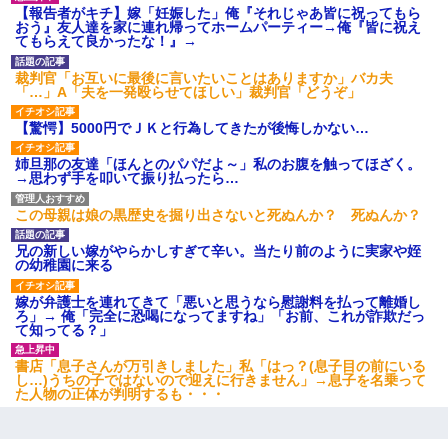
【報告者がキチ】嫁「妊娠した」俺『それじゃあ皆に祝ってもら
おう』友人達を家に連れ帰ってホームパーティー→俺『皆に祝え
【驚愕】私「今まで育てた分のお金返してね(冗談)」息子「はい、
てもらえて良かったな！』→
3000万円」→数年後。私「妹が病気になったから援助して欲し
い」→
裁判官「お互いに最後に言いたいことはありますか」バカ夫
「…」A「夫を一発殴らせてほしい」裁判官「どうぞ」
夫の友達がBBQを定期的に開催して夫婦で参加してたんだけど、
【驚愕】5000円でＪＫと行為してきたが後悔しかない…
女性側のリーダーみたいな人に「BBQは友達とやりなよ！」と言
われて…
姉旦那の友達「ほんとのパパだよ～」私のお腹を触ってほざく。
→思わず手を叩いて振り払ったら…
３２歳俺「ずっと好きでした！！付き合って下さい！」 ２５歳
彼女「うん！！絶対幸せになろうね！！！！」 → ７年後ｗｗ
この母親は娘の黒歴史を掘り出さないと死ぬんか？ 死ぬんか？
ｗｗｗ
兄の新しい嫁がやらかしすぎて辛い。当たり前のように実家や姪
の幼稚園に来る
嫁が弁護士を連れてきて「悪いと思うなら慰謝料を払って離婚し
ろ」→ 俺「完全に恐喝になってますね」「お前、これが詐欺だっ
て知ってる？」
書店「息子さんが万引きしました」私「はっ？(息子目の前にいる
し…)うちの子ではないので迎えに行きません」→息子を名乗って
た人物の正体が判明するも・・・