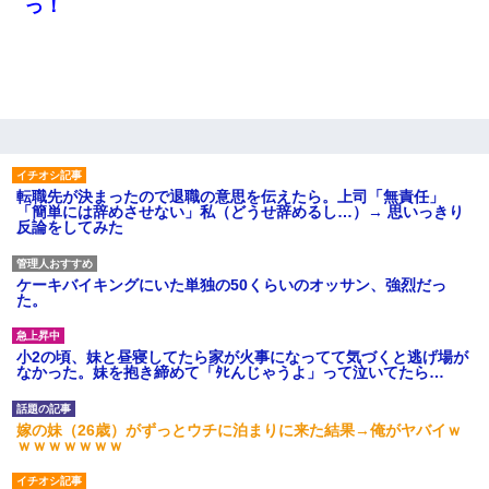
っ！
転職先が決まったので退職の意思を伝えたら。上司「無責任」
「簡単には辞めさせない」私（どうせ辞めるし…）→ 思いっきり
反論をしてみた
ケーキバイキングにいた単独の50くらいのオッサン、強烈だっ
た。
小2の頃、妹と昼寝してたら家が火事になってて気づくと逃げ場が
なかった。妹を抱き締めて「ﾀﾋんじゃうよ」って泣いてたら…
嫁の妹（26歳）がずっとウチに泊まりに来た結果→俺がヤバイｗ
ｗｗｗｗｗｗｗ