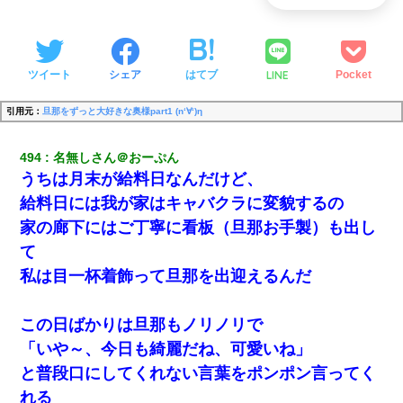
LINE
ツイート
シェア
はてブ
Pocket
引用元：
旦那をずっと大好きな奥様part1 (n‘∀‘)η
494
名無しさん＠おーぷん
うちは月末が給料日なんだけど、
給料日には我が家はキャバクラに変貌するの
家の廊下にはご丁寧に看板（旦那お手製）も出し
て
私は目一杯着飾って旦那を出迎えるんだ
この日ばかりは旦那もノリノリで
「いや～、今日も綺麗だね、可愛いね」
と普段口にしてくれない言葉をポンポン言ってく
れる