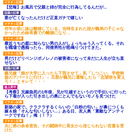
【悲報】お風呂で父親と姉が完全に行為してるんだが...
妻が亡くなったんだけど正直ガチで嬉しい
何年か前に妹は離婚している。当時生まれた姪が義弟の子じゃな
かったため妹有責での離婚になり…
最近うちの庭に知らない男の人がしょっちゅう入ってくる。それ
を職場で愚痴ったら、同僚男性が怒鳴りつけてきた。
男だけどリベンジポノレノの被害者になって未だに人生が立ち直
せない
義兄嫁「娘が大学に入ったら下宿させて」私「しつこい、学校斡
旋のアパートに行け」→ 旦那が義兄に通報したら「志望校を変え
ろ！」とキレて・・・
【考察】兄嫁急死の1年後、兄が引越すというので手伝いに行った
ら下着が入った引き出しの奥にとんでもないモノを見つけた
新築の家で。クラクラするくらいの「白粉の匂い」が鼻につくも
嫁＆娘「そんな匂いしない…」ある日、友人奥「素敵なアンティ
ークですね！」俺（！？）
夫に癌の余命宣告。その闘病中に長女から信じられない言葉を受
けた