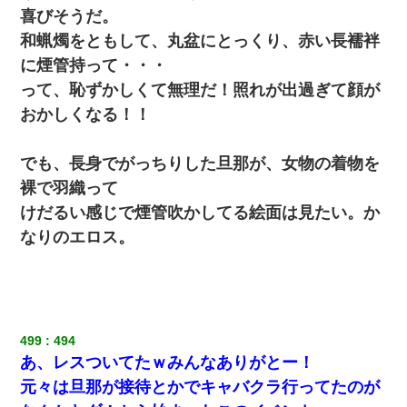
医者「糖尿病で余命1年です」 ワイ「知らんわｗどうせ死ぬなら
喜びそうだ。
食べる量増やすわｗ」→結果ｗｗｗｗｗ
和蝋燭をともして、丸盆にとっくり、赤い長襦袢
に煙管持って・・・
婚活パーティーでよく会う美女がいた。こんな完璧な容姿を持っ
てしても結婚て難しいんだなぁ…と思ってた
って、恥ずかしくて無理だ！照れが出過ぎて顔が
おかしくなる！！
【戦争】不妊の俺嫁に弟嫁が2日間4歳児を託児 俺嫁はそこまで気
にしてなかったが、あまりにも子供が俺嫁に懐くので最後らへん
顔引きつってた → そして弟嫁が迎えに来た翌日…
でも、長身でがっちりした旦那が、女物の着物を
裸で羽織って
私は家が貧しくて、手に職をつけようと看護師になった。だけど
けだるい感じで煙管吹かしてる絵面は見たい。か
卒業を控えた年の1月末、車にひかれて看護師になれなくなった。
なりのエロス。
全く親しくないママ友Aから突然「飲み会しよう」と誘われたがお
断りした。後日Aの企みを知ってゾッとするやら腹立つやら！
元夫の連れ子「俺の結婚式の時くらい、母親としての責任を果た
そうとは思わないのか！」→どうも連れ子は…
499
494
あ、レスついてたｗみんなありがとー！
放置子が病院送りになったらしい → 俺（二度と帰ってくるなよ…
元々は旦那が接待とかでキャバクラ行ってたのが
嫁を半身不随にしやがった恨みは、正直こんなもんじゃ晴れな