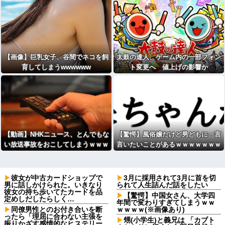
【画像】巨乳女子、谷間でネコを飼
太鼓の達人、ゲーム内の一部フォン
育してしまうwwwwww
ト変更へ 値上げの影響か
【動画】NHKニュース、とんでもな
【驚愕】風俗嬢だけど男どもに一言
い放送事故をおこしてしまうｗｗｗ
言いたいことがあるｗｗｗｗｗｗｗ
ｗｗｗｗ
ｗｗwwww
彼女が中古カードショップで
3月に採用されて3月に首を切
男に話しかけられた。いきなり
られて人生詰んだ話をしたい
彼女の持ち歩いてたカードを品
【驚愕】中国女さん、大学四
定めしだしたらしく…
年間で変わりすぎてしまうｗｗ
同僚男性とのお付き合いを断
ｗｗｗｗ(※画像あり)
ったら「理屈に合わない主張を
甥(小学生)と義兄は 「カブト
振りかざす感情的なヒステリー