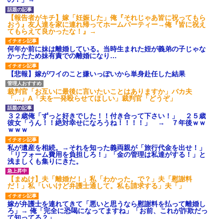
因を探るとまさかの事実が…
AIさん、ドラクエ6を理想的に
アニメ化してしまう
転校生と仲良くなってその子
【報告者がキチ】嫁「妊娠した」俺『それじゃあ皆に祝ってもら
の家に遊びに行ったら私が小さ
おう』友人達を家に連れ帰ってホームパーティー→俺『皆に祝え
間男が嫁と一緒に「お願いし
い頃に撮った写真があった
てもらえて良かったな！』→
ます離婚してください。出来る
だけの償いはします。」とか言
【衝撃】50代女性、京大病院
ってきたからブチ切れて100発ぐ
で脳腫瘍手術→“腫瘍の無い部
何年か前に妹は離婚している。当時生まれた姪が義弟の子じゃな
らい殴る蹴るでフルボッコに...
位”を摘出 2度「腫瘍ではな
かったため妹有責での離婚になり…
い」と出るも続行、脳幹損傷
ハードオフに売っていた4万
で“植物状態”に
4000円のフィギュアがヤバすぎ
【悲報】嫁がワイのこと嫌いっぽいから単身赴任した結果
るｗｗｗｗｗｗ「こんな高い
パートの面接で号泣しながら
の？ｗｗ」「逆に超安い」
「ここもダメだったらもう食べ
ていけないんです」って熱弁し
裁判官「お互いに最後に言いたいことはありますか」バカ夫
私「ちょっと、人の家の金庫
てた人がいた
「…」A「夫を一発殴らせてほしい」裁判官「どうぞ」
触らないでよ！」キチママ『そ
こに金庫があったから、開けて
主な税金の成り立ちを調べて
みようとしただけ☆』義兄「泥
みたよ
３２歳俺「ずっと好きでした！！付き合って下さい！」 ２５歳
は出てけ！二度と来るな！」結
彼女「うん！！絶対幸せになろうね！！！！」 → ７年後ｗｗ
果・・・
ｗｗｗ
私「初めて飲む味だけどなん
のお茶？」彼「ちっ！」私「」
私が遺産を相続。→それを知った義両親が「旅行代金を出せ！」
「リフォーム費用を負担しろ！」「金の管理は私達がする！」と
【GIF】JSのカンチョーワロ
浅ましくも集りにきた。
タ
後続車にクラクションを鳴ら
【まぬけ】夫「離婚だ！」私「わかった。で？」夫「慰謝料
され彼氏が逆切れ。「何クラク
だ！」私「いいけど弁護士通して。私も請求する」夫「」
ション鳴らしてんだ！降りてこ
いよ！」と怒鳴りだし...
嫁が弁護士を連れてきて「悪いと思うなら慰謝料を払って離婚し
【衝撃】報酬100万円超の治験
ろ」→ 俺「完全に恐喝になってますね」「お前、これが詐欺だっ
募集がこちらｗｗｗｗｗ(※画像
て知ってる？」
あり)