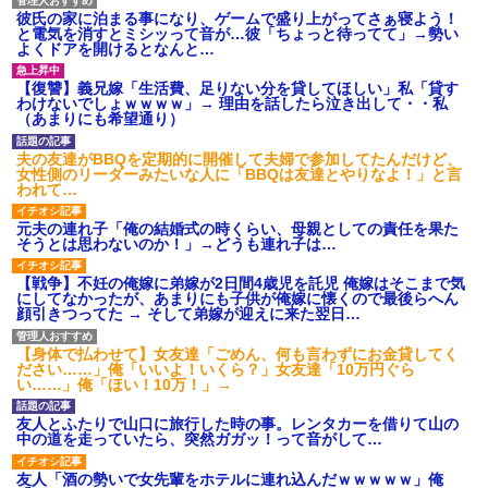
彼氏の家に泊まる事になり、ゲームで盛り上がってさぁ寝よう！
と電気を消すとミシッって音が…彼「ちょっと待ってて」→勢い
よくドアを開けるとなんと…
【復讐】義兄嫁「生活費、足りない分を貸してほしい」私「貸す
わけないでしょｗｗｗｗ」→ 理由を話したら泣き出して・・私
（あまりにも希望通り）
夫の友達がBBQを定期的に開催して夫婦で参加してたんだけど、
女性側のリーダーみたいな人に「BBQは友達とやりなよ！」と言
われて…
元夫の連れ子「俺の結婚式の時くらい、母親としての責任を果た
そうとは思わないのか！」→どうも連れ子は…
【戦争】不妊の俺嫁に弟嫁が2日間4歳児を託児 俺嫁はそこまで気
にしてなかったが、あまりにも子供が俺嫁に懐くので最後らへん
顔引きつってた → そして弟嫁が迎えに来た翌日…
【身体で払わせて】女友達「ごめん、何も言わずにお金貸してく
ださい……」俺「いいよ！いくら？」女友達「10万円ぐら
い……」俺「ほい！10万！」→
友人とふたりで山口に旅行した時の事。レンタカーを借りて山の
中の道を走っていたら、突然ガガッ！って音がして…
友人「酒の勢いで女先輩をホテルに連れ込んだｗｗｗｗｗ」俺