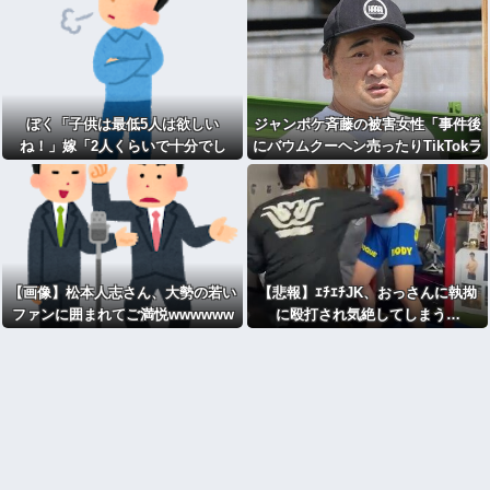
ぼく「子供は最低5人は欲しい
ジャンポケ斉藤の被害女性「事件後
ね！」嫁「2人くらいで十分でし
にバウムクーヘン売ったりTikTokラ
ょ………」ぼく「はぁぁぁぁぁ！？
イブしててムカついた」
(怒)」
【画像】松本人志さん、大勢の若い
【悲報】ｴﾁｴﾁJK、おっさんに執拗
ファンに囲まれてご満悦wwwwww
に殴打され気絶してしまう…
wwwwwwww