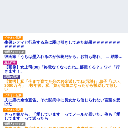
生保レディと行為する為に駆け引きしてみた結果ｗｗｗｗｗｗｗ
ｗｗｗｗｗ
彼氏家「うちは墨入れるのが伝統だから。お前も彫れ」 → 結果…
【画像】女上司(30)「終電なくなったね…部屋くる？」ワイ「行
きます！」
【驚愕】私「今まで育てた分のお金返してね(冗談)」息子「はい、
3000万円」→数年後。私「妹が病気になったから援助して欲し
い」→
夫に癌の余命宣告。その闘病中に長女から信じられない言葉を受
けた
さっき嫁から、「愛しています」ってメールが届いた。俺も「愛
してます」って送ったら