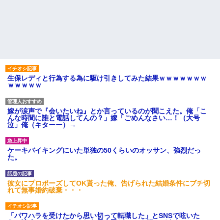
生保レディと行為する為に駆け引きしてみた結果ｗｗｗｗｗｗｗ
ｗｗｗｗｗ
嫁が涙声で『会いたいね』とか言っているのが聞こえた。俺「こ
んな時間に誰と電話してんの？」嫁「ごめんなさい…！（大号
泣」俺（キターー）→
ケーキバイキングにいた単独の50くらいのオッサン、強烈だっ
た。
彼女にプロポーズしてOK貰った俺、告げられた結婚条件にブチ切
れて無事婚約破棄・・・
「パワハラを受けたから思い切って転職した」とSNSで呟いた