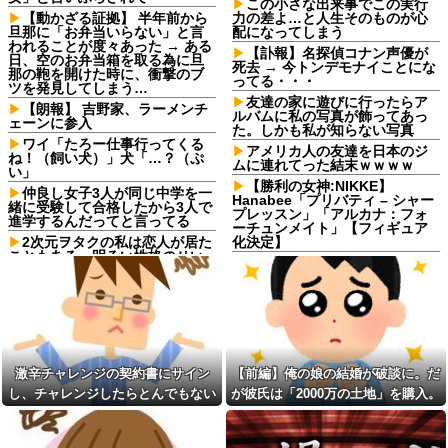
この小さな出来事でこの実行
【動かざる証拠】 半年前から
力の差よ…と人生そのものが心
旦那に「お弁当いらない」と言
配になってしまう
われることが度々あった → ある
【訃報】名探偵コナン声優が
日、空のお弁当箱を取る為に旦
死去 → 今トンデモナイことにな
那の鞄を開けた時に、衝撃のブ
ってる・・・
ツを発見してしまう…
友達の家に遊びに行ったらア
【朗報】 吉野家、ラーメンチ
ルバムに私の写真が飾ってあっ
ェーンに参入
た。しかも私が知らない写真
ワイ「たろー仕事行ってくる
アメリカ人の友達を日本のジ
ね！（飼い犬）」犬「…？（ぷ
ムに連れてった結末ｗｗｗｗ
い」
【勝利の女神:NIKKE】
仲良し女子3人が同じ中学を一
Hanabee「プリバティ – シャー
緒に受験して合格したから3人で
プレッスン」「アルカナ：フォ
進学するんだってと言ってる
ーチュンメイト」【フィギュア
2次元ヲタクの私は恋人が居た
化決定】
こともある。明るい性格のせい
元同僚との飲み会に行ったら
か「貴女はヲタクじゃない、私
会社辞める原因になったパワハ
達とは生きている世界が違う」
ラ上司がいてブチ切れそう！
といつも言われる
「俺が鍛えたから出世したんだ
彼の同期の嫁が子供を産ん
ろ奢れ」とか何様のつもりだ？
だ。すると、彼が「出産祝いに
【悲報】高市早苗、突如爆乳
人生ゲームをあげるんだ！」と
化wwwww（※画像あり）他
話してきて...
激辛チャレンジの契約書にサイン
【前編】俺の娘の結婚が破談に。だ
ロッカーの現金が盗まれるも
結婚式で見覚えのある男性を
店長に疑われ激怒！10代キャバ
し、チャレンジしたらとんでもない
が彼氏は「2000万の土地」を購入。
見つけた。どうしても気になっ
嬢の私、自力でロッカー内にカ
て調べてみると、思いもよらな
事態になった。救急車運ばれ胃の洗
こじれた二人は想像以上の修羅場に
メラを仕掛けて犯人を特定した
い事実が判明して…
ら同僚の女だった…警察へ行く
浄や入院2日で10万超えて...
俺、ついに人妻と江ノ島デー
と言って止められ、加害者に泣