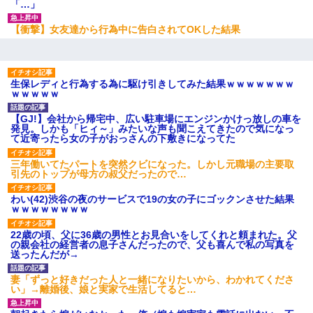
「…」
【衝撃】女友達から行為中に告白されてOKした結果
生保レディと行為する為に駆け引きしてみた結果ｗｗｗｗｗｗｗ
ｗｗｗｗｗ
【GJ!】会社から帰宅中、広い駐車場にエンジンかけっ放しの車を
発見。しかも「ヒィ～」みたいな声も聞こえてきたので気になっ
て近寄ったら女の子がおっさんの下敷きになってた
三年働いてたパートを突然クビになった。しかし元職場の主要取
引先のトップが母方の叔父だったので…
わい(42)渋谷の夜のサービスで19の女の子にゴックンさせた結果
ｗｗｗｗｗｗｗｗ
22歳の頃、父に36歳の男性とお見合いをしてくれと頼まれた。父
の親会社の経営者の息子さんだったので、父も喜んで私の写真を
送ったんだが→
妻「ずっと好きだった人と一緒になりたいから、わかれてくださ
い」→離婚後、娘と実家で生活してると…