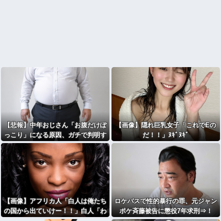
【悲報】中年おじさん「お腹だけぽ
【画像】隠れ巨乳女子「これでEの
っこり」になる原因、ガチで判明す
だ！！」ﾇｷﾞﾇｷﾞ
るｗｗｗｗ
【画像】アフリカ人「白人は俺たち
ロケバスで性的暴行の罪、元ジャン
の国から出ていけー！！」白人「わ
ポケ斉藤被告に懲役7年求刑⇒！
かった。出ていくわ」⇒結果！！！