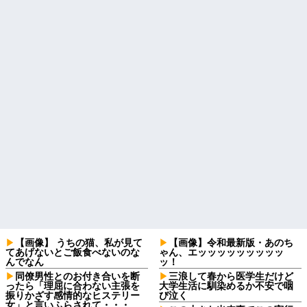
【画像】 うちの猫、私が見て
【画像】令和最新版・あのち
てあげないとご飯食べないのな
ゃん、エッッッッッッッッッ
んでなん
ッ！
同僚男性とのお付き合いを断
三浪して春から医学生だけど
ったら「理屈に合わない主張を
大学生活に馴染めるか不安で咽
振りかざす感情的なヒステリー
び泣く
女」と言いふらされて・・・