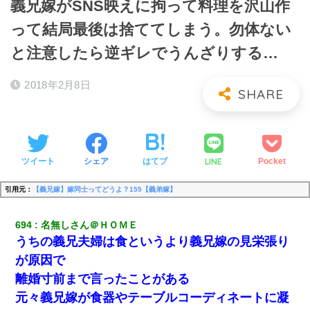
義兄嫁がSNS映えに拘って料理を沢山作
って結局最後は捨ててしまう。勿体ない
と注意したら逆ギレでうんざりする…
2018年2月8日
LINE
ツイート
シェア
はてブ
Pocket
引用元：
【義兄嫁】嫁同士ってどうよ？155【義弟嫁】
694
名無しさん＠ＨＯＭＥ
うちの義兄夫婦は食というより義兄嫁の見栄張り
が原因で
離婚寸前まで言ったことがある
元々義兄嫁が食器やテーブルコーディネートに凝