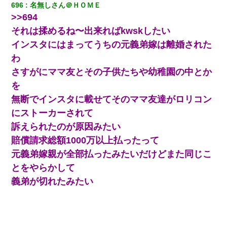
696
名無しさん＠ＨＯＭＥ
にしてなかったが、あまりにも子供が俺嫁に懐くので最後らへん
顔引きつってた → そして弟嫁が迎えに来た翌日…
>>694
それは揉めるね〜出来ればkwskしたい
旦那の元カノをSNSで探して写真を保存して顔面評価スレで写真
インスタにはまってうちの元義弟嫁は離婚された
を晒してた。ほとんどがブスという評価の中で二人ほど意外に好
評価で苦々しく思った
わ
さすがにママ友とその子供たちや幼稚園の中とか
昨日37歳のおばさんと行為したんだけどめちゃくちゃだった
を
無断でインスタに載せてそのママ友達がロリコン
妊娠中に「おいこのブタ女！てめー席譲れ！」と絡まれ腹を殴る
にストーカーされて
真似された。泣きながら夫に話すと一年後に…
訴えられたのが原因みたい
賠償請求総額1000万以上払ったって
【画像】女上司(30)「終電なくなったね…部屋くる？」ワイ「行
きます！」
元義弟嫁親が全部払ったみたいだけどまた同じこ
とをやらかして
医者「糖尿病で余命1年です」 ワイ「知らんわｗどうせ死ぬなら
義弟が切れたみたい
食べる量増やすわｗ」→結果ｗｗｗｗｗ
小学生の妹が20代の弟とチューしてるのに、見て見ぬふりの親を
見てから実家を出た。それから15年、妹が弟の子を妊娠したらし
くもう堕胎できない月なんだと母から連絡がきた…｜生活｜ワロ