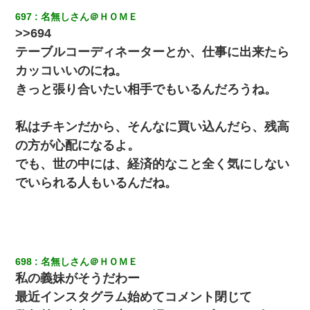
タあんてな
697
名無しさん＠ＨＯＭＥ
>>694
ワイ144kg彼女98kgデブカップル、1年間毎日行為しまくった結
テーブルコーディネーターとか、仕事に出来たら
果
カッコいいのにね。
クラスで一人無口で誰とも話さない男子がいた。→修学旅行に来
きっと張り合いたい相手でもいるんだろうね。
なかったその男子に女子達がお土産を渡した。5分後…
私はチキンだから、そんなに買い込んだら、残高
32歳ワイ、34歳の可愛い女と付き合うも現実を知ってしまい無事
死亡・・・
の方が心配になるよ。
でも、世の中には、経済的なこと全く気にしない
妻「ずっと好きだった人と一緒になりたいから、わかれてくださ
でいられる人もいるんだね。
い」→離婚後、娘と実家で生活してると…
彼氏家「うちは墨入れるのが伝統だから。お前も彫れ」 → 結果…
ワイアラサー主婦、昨晩久しぶりに夫と致した結果ｗｗｗｗｗ
698
名無しさん＠ＨＯＭＥ
私の義妹がそうだわー
最近インスタグラム始めてコメント閉じて
婚活パーティーでよく会う美女がいた。こんな完璧な容姿を持っ
てしても結婚て難しいんだなぁ…と思ってた