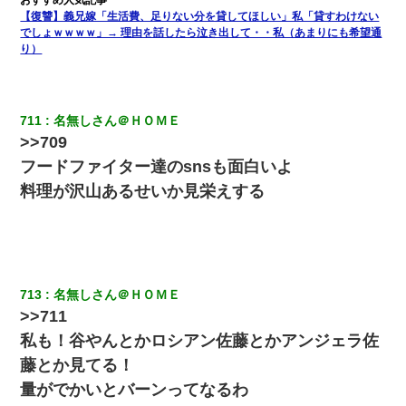
【驚愕】私「今まで育てた分のお金返してね(冗談)」息子「はい、
3000万円」→数年後。私「妹が病気になったから援助して欲し
【復讐】義兄嫁「生活費、足りない分を貸してほしい」私「貸すわけない
い」→
でしょｗｗｗｗ」→ 理由を話したら泣き出して・・私（あまりにも希望通
り）
【復讐】義兄嫁「生活費、足りない分を貸してほしい」私「貸す
わけないでしょｗｗｗｗ」→ 理由を話したら泣き出して・・私
（あまりにも希望通り）
711
名無しさん＠ＨＯＭＥ
>>709
【悲報】姉と入浴中に大きくなってしまった結果ｗｗｗｗｗｗｗ
ｗ
フードファイター達のsnsも面白いよ
料理が沢山あるせいか見栄えする
｢昨日はお兄ちゃんと一緒にお風呂に入っちゃった～｣とか毎日兄
の話をしていたA子が事故で亡くなった。→Ａ子のお母さんの話に
驚愕…
13歳娘が元嫁のところから逃げてきた。どう扱ったらいいのかわ
713
名無しさん＠ＨＯＭＥ
からない
>>711
私も！谷やんとかロシアン佐藤とかアンジェラ佐
同じマンションに住んでる女性が鍵をわかりやすいところに隠し
ている事に気づいた俺「忍びこんでみよう！」→ 結果
藤とか見てる！
量がでかいとバーンってなるわ
テレワーク上司「会議中はカメラ付けろ！」女社員「え、事前連