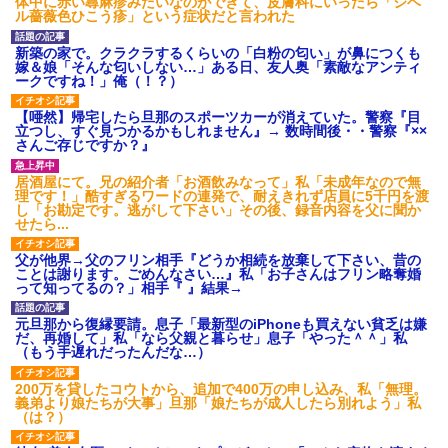
体中に赤い蕁麻疹みたいなのができて、皮膚科にいったら「ジベ
ル薔薇色ひこう疹」という症状だと言われた
新築の家で。クラクラするくらいの「白粉の匂い」が鼻につくも
嫁＆娘「そんな匂いしない…」ある日、友人奥「素敵なアンティ
ークですね！」俺（！？）
【唖然】帰宅したら旦那のスポーツカーが消えていた。警察『目
立つし、すぐ見つかるかもしれません』→ 数時間後・・警察『××
さんご存じですか？』
居酒屋にて。兄の紹介者「お酒飲みなって」私「未成年なので無
理です！」酷すぎるワードの連発で、耐えきれず店員に5千円を渡
し「お勘定です。逃がして下さい」その後、録音内容を父に聞か
せたら...
父が他界→父のフリン相手『どうか相続を放棄して下さい、昔の
ことは謝ります。ごめんなさい…』私「お子さんはフリン略奪婚
って知ってるの？」相手『 』結果→
元旦那から復縁要請。息子「最新型のiPhoneも買えない貧乏は嫌
だ、再婚して」私「なら父親と暮らせ」息子「やった＾＾」私
（もう手遅れだったんだな…）
200万を貸したコウトから、追加で400万の申し込み、私「無理。
義弟より娘たちが大事」旦那「娘たちが成人したら別れよう」私
（は？）