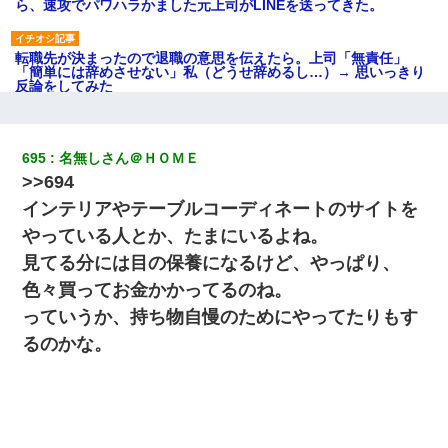
ら、速攻でパワハラかました元上司がLINEを送ってきた。
転職先が決まったので退職の意思を伝えたら。上司「無責任」
「簡単には辞めさせない」私（どうせ辞めるし…）→ 思いっきり
反論をしてみた
私「まとめ買いして冷凍ストックしてる」Ａ「ずるい！クレク
レ！」私「なんでよ」Ａ「ケーチ！バーカ！」→ 後日、Ａ旦那が
695
名無しさん＠ＨＯＭＥ
凸してきた
>>694
インテリアやテーブルコーディネートのサイトを
元旦那から復縁要請。息子「最新型のiPhoneも買えない貧乏は嫌
だ、再婚して」私「なら父親と暮らせ」息子「やった＾＾」私
やっている人とか、たまにいるよね。
（もう手遅れだったんだな…）
見てる分には目の保養になるけど、やっぱり、
色々買ってお金かかってるのね。
出張中の旦那から『フリンしやがって、このクズ』と電話が。私
「本当に家まで来たの？証拠は？」旦那「俺の言葉が信じられな
っていうか、持ち物自慢のためにやってたりもす
いのか！」→ 離婚後
るのかな。
【画像】女の子「お母さん！！私ようやくファッションモデルに
選ばれたの！絶対見に来てね！」→悲しい結果がこれ・・・
【戦争】不妊の俺嫁に弟嫁が2日間4歳児を託児 俺嫁はそこまで気