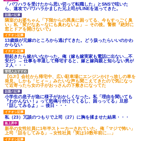
あり)
「パワハラを受けたから思い切って転職した」とSNSで呟いた
ら、速攻でパワハラかました元上司がLINEを送ってきた。
【ネット騒然】惨殺されたタ
ワマン頂き女子のこの動画、す
げえええええｗｗｗｗｗｗｗｗ
隣室のお婆ちゃん「下階からの異臭に困ってる、今もすっごく臭
ｗｗｗ
い」私「変だなあ～なにも臭わないよ」→ その後。警察『絶対に
窓とドアを開けないで』
【愕然】白のクラウン俺氏、
高速道路左車線を制限速度で走
った結果wwwwwwwwwwww
13歳娘が元嫁のところから逃げてきた。どう扱ったらいいのかわ
からない
百年の恋12-899 食べた量を
張り合ってくる
朝起きたら嫁がいなかった。俺（嫁も嫁実家も電話に出ない…不
【悲報】佐藤輝明・・・２軍
安だ）→ 仕事を早退して帰宅すると、嫁と嫁両親と知らない男が
でも盛大にやらかす←あまり悲
２人・・・
しませないでくれ
【GJ!】会社から帰宅中、広い駐車場にエンジンかけっ放しの車を
発見。しかも「ヒィ～」みたいな声も聞こえてきたので気になっ
て近寄ったら女の子がおっさんの下敷きになってた
小学生の息子が急に様子がおかしくなった。私「理由を聞いても
『わかんない！』って怒鳴り付けてくるし、困っってる」旦那
「話してみるよ」→ 後日・・・
私（23）冗談のつもりで上司（27）に胸を揉ませた結果・・・
新卒の女性社員に1年半ストーカーされていた。俺「マジで怖い」
上司「話をしてみる」→女性社員「実は10数年前に…」