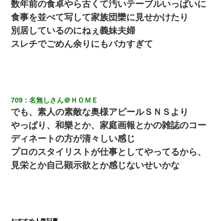
数年前の食卓やら古くて汚いテーブルいっぱいに
食事を並べて写して家族団欒に見せかけたり
日曜日、会社の窓を見ると同僚の姿。俺（あれ？ディズニーシー
別居しているのにねぇ義妹夫婦
じゃ？）→俺電話「今何してんの？」同僚「シーで並んでるこ
と！」俺「会社にいない？」→次の瞬間、すごい鳥肌が立った
スレチでごめん余りにもバカすぎて
父が他界→父のフリン相手『どうか相続を放棄して下さい、昔の
ことは謝ります。ごめんなさい…』私「お子さんはフリン略奪婚
って知ってるの？」相手『 』結果→
709
名無しさん＠ＨＯＭＥ
隣室のお婆ちゃん「下階からの異臭に困ってる、今もすっごく臭
い」私「変だなあ～なにも臭わないよ」→ その後。警察『絶対に
でも、素人の素敵な奥様アピールＳＮＳより
窓とドアを開けないで』
やっぱり、和樂とか、家庭画報とかの雑誌のコー
ディネートの方が清々しい感じ
嘘をついてフリン旅行へ出かけた嫁→翌日、嫁「ただいま～」旦
那「娘がシんだよ。何度も連絡したのに…」嫁「えっ」→なん
プロのスタイリストが仕事としてやってるから、
と・・・
見栄とか自己顕示欲とか感じないせいかな
私が遺産を相続。→それを知った義両親が「旅行代金を出せ！」
「リフォーム費用を負担しろ！」「金の管理は私達がする！」と
浅ましくも集りにきた。