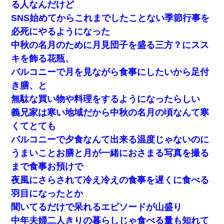
る人なんだけど
SNS始めてからこれまでしたことない季節行事を
必死にやるようになった
中秋の名月のために月見団子を盛る三方？にスス
キを飾る花瓶、
バルコニーで月を見ながら食事にしたいから足付
き膳、と
無駄な買い物や料理をするようになったらしい
義兄家は寒い地域だから中秋の名月の頃なんて寒
くてとても
バルコニーで夕食なんて出来る温度じゃないのに
うまいことお膳と月が一緒におさまる写真を撮る
まで食事お預けで
夜風にさらされて冷え冷えの食事を遅くに食べる
羽目になったとか
聞いてるだけで呆れるエピソードが山盛り
中年夫婦二人きりの暮らしじゃ食べる量も知れて