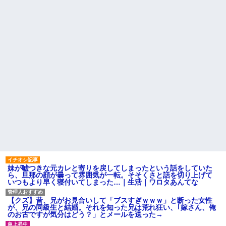
給＆異動になった。旦那「会社
辞めて来た」私「一体何をやら
公園遊びの菓子交換が嫌だ。
かしたの？」旦那「…」→結
大人数だと菓子食べ放題みたい
果…
になっちゃって身体にも歯にも
良くないし最悪
彼の実家に結婚のご挨拶に行
った。 彼父「本当にコイツでい
見合い相手は、坊ちゃん大学
いの？」彼「なんだよ！結婚に
医学部出身の勤務医で実家は開
反対なのか！？」彼母「落ち着
業医、30代半ば、次男。これは
きなさい！（私）さん、実は...
あかん！
ハードオフに売っていた4万
【衝撃】帰宅すると嫁が赤ん
4000円のフィギュアがヤバすぎ
坊産み落としそうに→それだけ
るｗｗｗｗｗｗ「こんな高い
では終わらなかった驚きの理由
の？ｗｗ」「逆に超安い」
とはｗｗｗｗ
私「ちょっと、人の家の金庫
主な税金の成り立ちを調べて
触らないでよ！」キチママ『そ
みたよ
こに金庫があったから、開けて
みようとしただけ☆』義兄「泥
は出てけ！二度と来るな！」結
果・・・
私「初めて飲む味だけどなん
のお茶？」彼「ちっ！」私「」
妹が嘘つきな元カレと寄りを戻してしまったという話をしていた
【GIF】JSのカンチョーワロ
ら、旦那の顔が曇って雰囲気が一転。そそくさと話を切り上げて
タ
いつもより早く寝付いてしまった…｜生活｜ワロタあんてな
後続車にクラクションを鳴ら
され彼氏が逆切れ。「何クラク
ション鳴らしてんだ！降りてこ
【クズ】昔、兄がお見合いして「ブスすぎｗｗｗ」と断った女性
いよ！」と怒鳴りだし...
が、兄の同級生と結婚。それを知った兄は荒れ狂い、｢嫁さん、俺
のお古ですが気分はどう？」とメールを送った→
【衝撃】報酬100万円超の治験
募集がこちらｗｗｗｗｗ(※画像