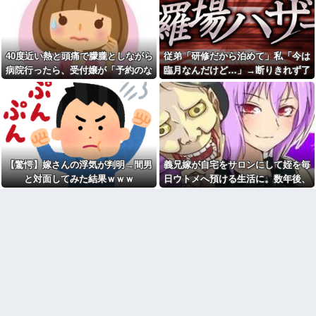
ト。だがこれって不倫なのか？
かれながら大揉めして・・・
グラボ、国内価格4割値上げか
産院で知り合ったMママが、口
ｗｗｗｗｗｗｗｗｗｗｗｗｗｗ
唇口蓋裂で生まれたM子と一緒に
ｗｗ
うちにやってきて、M「この子あ
げるから、私さんの赤ちゃんを
40度近い熱と頭痛で朦朧としながら
従弟「研修だから泊めて」私「今は
【悲報】女「丸亀製麺美味し
代わりにちょうだい！(泣」私
かったね」俺「また来ようよ」
病院行ったら、受付嬢が「予約のな
臨月なんだけど…」→断りきれず了
「落ち着いて！」→その後…
店員「お会計2380円になりまー
い人は診ません」と拒否された。タ
承したら、さらに図々しい要求まで
す」→その後『こう』なったん
公園遊びの菓子交換が嫌だ。
だが俺悪くないよ
大人数だと菓子食べ放題みたい
クシーを呼ぶための電話も貸してく
飛び出して…
な？？？？？？？？
になっちゃって身体にも歯にも
れず...
良くないし最悪
【画像】ワイ「アルファード
いいなあ。買いに行くか」店員
公園遊びの菓子交換が嫌だ。
「ほいっ見積もりな！」ワイ
大人数だと菓子食べ放題みたい
「金額おかしくね？」←お前ら
になっちゃって身体にも歯にも
もそう思うよな？？？？？
良くないし最悪
【驚愕】嫁さんの浮気が判明→間男
義兄嫁が自宅をサロンにして姪を毎
【驚愕】ユーチューバー「撮
旦那を亡くして８年。介護す
と対面してみた結果ｗｗｗ
日ウトメへ預ける生活に。数年後、
影で使うから、この高級時計も
るつもりでウトメと同居してた
そのツケが一気に回ってきて…
車もぜ～んぶ経費でタダ！ｗ」
のに「早く出て行け」とコトメ
←まさかコレ本気にしてる奴な
がうるさい。私もウトメも納得
んておらんよな？よな？w w w
して同居してるんだから干渉し
w w w w w w w w
ないでくれる！
日産が社運をかけて発売する
お前ら『ペルチェ素子の首ネ
SUVｗｗｗｗｗｗｗ
ッククーラー』使ったことある
か？
義兄嫁が自宅をサロンにして
姪を毎日ウトメへ預ける生活
【衝撃】ジャンプストアで大
に。数年後、そのツケが一気に
量注文→キャンセルを繰り返し
回ってきて…
た32歳女を逮捕 238アカウン
ト、総額43億円超「注文したこ
旦那が仕事でやらかして、減
とで欲求が満たされた」