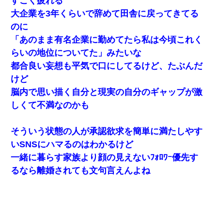
すごく疲れる
大企業を3年くらいで辞めて田舎に戻ってきてる
のに
「あのまま有名企業に勤めてたら私は今頃これく
らいの地位についてた」みたいな
都合良い妄想も平気で口にしてるけど、たぶんだ
けど
脳内で思い描く自分と現実の自分のギャップが激
しくて不満なのかも
そういう状態の人が承認欲求を簡単に満たしやす
いSNSにハマるのはわかるけど
一緒に暮らす家族より顔の見えないﾌｫﾛﾜｰ優先す
るなら離婚されても文句言えんよね