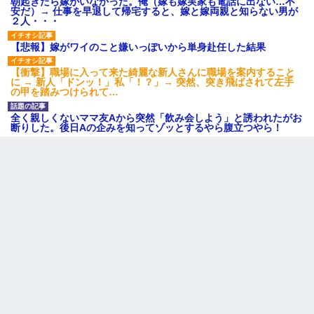
朝起きたら嫁がいなかった。俺（嫁も嫁実家も電話に出ない…不
安だ）→ 仕事を早退して帰宅すると、嫁と嫁両親と知らない男が
２人・・・
【悲報】嫁がワイのこと嫌いっぽいから単身赴任した結果
【衝撃】職場に入って来た綺麗な新人さんに職場を案内すること
に → 新人「ドンッ！」私「！？」→ 突然、突き飛ばされて左手
の甲を踏みつけられて…
全く親しくないママ友Aから突然「飲み会しよう」と誘われたがお
断りした。後日Aの企みを知ってゾッとするやら腹立つやら！