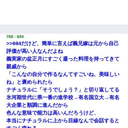
絡無しは無理」上司「いいから付けろ！」→
男だけどリベンジポノレノの被害者になって未だに人生が立ち直
せない
768
694
父親がくも膜下出血で突然ﾀﾋ。→母の貯金が0なことが判明。→母
「私を家に置いてほしい、どうか見捨てないで(土下座」俺・嫁
>>694だけど、簡単に言えば義兄嫁は元から自己
「…」
評価が高い人なんだよね
義実家の盆正月にすごく凝った料理を持ってきて
デパートの外商『私さんだと名乗る女が、ツケで宝石を買おうと
していて…』私「！？」→ 翌日。ママ友たちの様子が微妙におか
親戚から
しくなり・・・
「こんなの自分で作るなんてすごいね、美味しい
ね」と褒められたら
元夫の連れ子「俺の結婚式の時くらい、母親としての責任を果た
そうとは思わないのか！」→どうも連れ子は…
ナチュラルに「そうでしょう？」と切り返してる
氷河期世代に県一番の進学校→有名国立大→有名
大企業と順調に進んだから
色んな意味で能力は高いんだろうけど、
本当にナチュラルに上から目線なんで会話すると