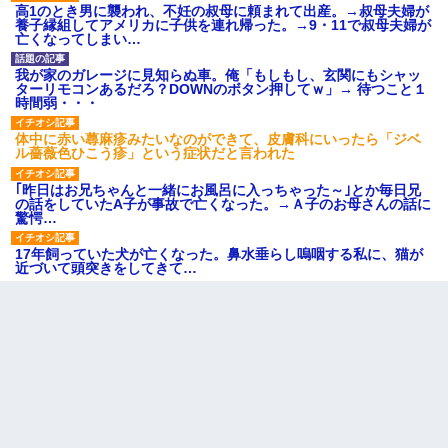
高1のとき男に襲われ、不妊の叔母に頼まれて出産。→叔母夫婦が
養子縁組してアメリカに子供を連れ帰った。→9・11で叔母夫婦が
亡くなってしまい…
我が家のガレージに見知らぬ車。俺「もしもし、玄関にもシャッ
ターリモコンあるだろ？DOWNのボタン押してｗ」→ 待つこと１
時間弱・・・
体中に赤い蕁麻疹みたいなのができて、皮膚科にいったら「ジベ
ル薔薇色ひこう疹」という症状だと言われた
｢昨日はお兄ちゃんと一緒にお風呂に入っちゃった～｣とか毎日兄
の話をしていたA子が事故で亡くなった。→Ａ子のお母さんの話に
驚愕…
17年飼っていた犬が亡くなった。鼻水垂らし嗚咽する私に、猫が
近づいて頭突きをしてきて…