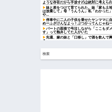
ような存在だから手放すのは絶対に考えら
妹と差をつけて育てられた。妹「家も土
は放棄して」母「うんうん」私「わかった」
や...
停車中に二人の子供を乗せたヤンママに
めーふざけんなよっ！ぶつかってんじゃねーよ
パートの面接で号泣しながら「ここもダ
す」って熱弁してた人がいた
先週、嫁の妹と「口移し」で酒を飲んで
る
【衝撃】葬儀屋「火葬プランはどうなさい
答)」→結果ァw w w w w w w w w w
【画像】このLINEでなんで女が怒って
らしい←お前らは勿論わかるよな？？？？
【動画】高校生さん、文化祭でコーヒー
かどっかで見たことあると話題に
【悲報】タトゥー彫師23年目店長「タト
【画像】温泉の中で「これ」やったことあ
妻が俺の頭を嗅ぎ「猫缶の匂い」がする
い」って返した。その結果...
母は小学校の教師だ。母が受け持ったク
ているようで母を頼ってくる
旦那に言われて服装を変えることにした
言ってくれない…
【悲報】 婚約指輪が「たったの0.3ct