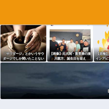
「サウダージ」とかいうサウ
【画像】元大関・貴景勝の湊
【悲報】
ダージでしか聞いたことない
川親方、誕生日を迎え
インアビ
言葉・・・
『誰！？』と話題にｗｗｗ
erさん
また炎上