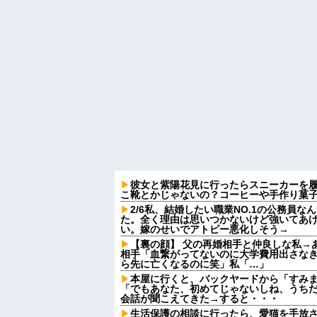
彼女と紫陽花見に行ったらスニーカーを
こ靴とかじゃないの？コーヒーや手作り菓
2/6私、結婚したい職業NO.1の公務員
た。全く理由は思いつかないけど強いてあ
い。嫁のせいでアトピー悪化しそう→
【裏の顔】 父の再婚相手と仲良しな私→
相手「血繋がってないのに大学費用出さな
ら先に亡くなるのに笑」私「…」
本屋に行くと、バックヤードから「すみ
「でもあなた、初めてじゃないしね、うち
会話が聞こえてきた→すると・・・
生活保護の相談に行ったら、愛猫を手放