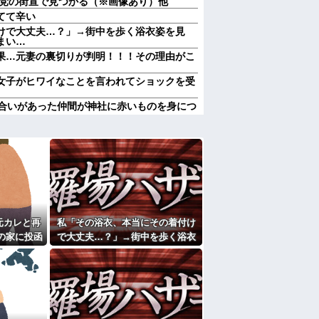
産党の街宣で見つかる（※画像あり）他
てて辛い
けで大丈夫…？」→街中を歩く浴衣姿を見
まい…
果…元妻の裏切りが判明！！！その理由がこ
女子がヒワイなことを言われてショックを受
き合いがあった仲間が神社に赤いものを身につ
達の個人情報を調べ、訪問や電話をしてくる
わかる 中国北朝鮮「少子化です」←強権国
たり。美容師「早く前みたいに美容室に来て
着いたらお願いします」
した臭いでショック死する事がある
週２で遊びに行くって多いかな？遅くても21
元カレと再
私「その浴衣、本当にその着付け
財布の中身が何年も経ってから別の旅行先で
の家に投函
で大丈夫…？」→街中を歩く浴衣
..
姿を見て、違和感ばかりが気にな
たよ
ってしまい…