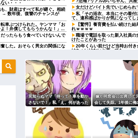
?悲報?リアルみいちゃん、共
れない・・・
女だけどバイト先でいじめられ
地も、財産はすべて私が継ぐ。相続
 → 数年後、復讐のチャンスが
私「その浴衣、本当にその着付
て、違和感ばかりが気になってし
自転車ぶつけられた。ヤンママ「お
【驚愕】養育費を払い続けた結
！弁償してもらうかんな！」...
れｗｗｗｗ
メだったらもう食べていけないんで
職場で電話を取った新入社員の
けたことがあった
興奮した。おそらく男女の関係にな
20年くらい前だけど当時お付
けちゃいけないと言ってた
ますか？」ワイ喪主「直葬で(即
父の再婚相手が職権乱用して私
日本韓国台湾「少子化です」←
るのか分かんない奴はモテない奴確定
家でも止められないのかよ
？？？
担当美容師と近所の道端でばっ
カップを作って大盛りあがり←なん
くださいよ～」私「もう少し落ち
カメムシは同種のカメムシが発
ゥー入れにくるやつ99%バカです」
既婚女性が夫に夕飯も用意せず
るやつwwwwww
時には帰宅してるんだけど
見知らぬママ「待って！車を動か
嫁が同窓会に出席して
って言うから「お前は生ゴミの匂
数年前に私が旅行先で落とした
さないで！」私「え、何があった
会して失踪。1年後に俺
私自身によって拾われた
の！？」→慌てて降りると園長先
されたものがこれ.
ラスの女の子が中学でいじめを受け
主な税金の成り立ちを調べてみ
生が激怒していて…
。なのに旦那が何を見せても意見を
」で毎日泣いてる私がヤバすぎる理由