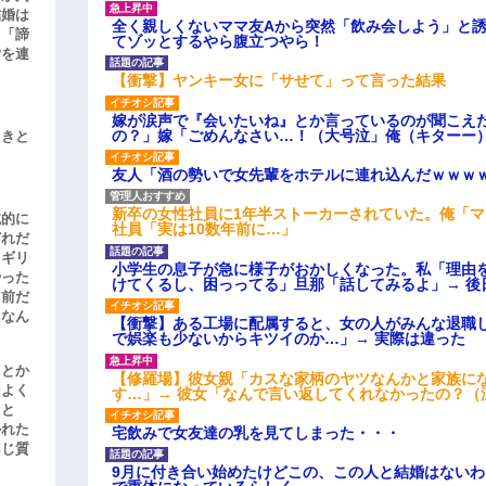
結婚は
全く親しくないママ友Aから突然「飲み会しよう」と
、「諦
てゾッとするやら腹立つやら！
女を連
【衝撃】ヤンキー女に「サせて」って言った結果
嫁が涙声で『会いたいね』とか言っているのが聞こえ
の？」嫁「ごめんなさい…！（大号泣」俺（キターー
引きと
友人「酒の勢いで女先輩をホテルに連れ込んだｗｗｗ
新卒の女性社員に1年半ストーカーされていた。俺「
滅的に
社員「実は10数年前に…」
どれだ
リギリ
小学生の息子が急に様子がおかしくなった。私「理由
やった
けてくるし、困っってる」旦那「話してみるよ」→ 後
名前だ
、なん
【衝撃】ある工場に配属すると、女の人がみんな退職
で娯楽も少ないからキツイのか…」→ 実際は違った
」とか
【修羅場】彼女親「カスな家柄のヤツなんかと家族に
をよく
す…」→ 彼女「なんで言い返してくれなかったの？（
たと
かれた
宅飲みで女友達の乳を見てしまった・・・
同じ質
9月に付き合い始めたけどこの、この人と結婚はない