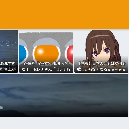
の綺麗すぎ
赤信号「赤やで！止まって
【悲報】日本人、もはや何も
が打ち上が
な！」セレナさん「セレナ行
欲しがらなくなるｗｗｗｗｗ
きます！」←これwwwwwww
ｗｗｗｗｗｗｗｗｗｗｗｗｗ
wwwwwwwww
ｗｗｗｗｗｗ