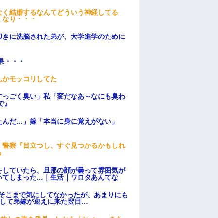
なく結婚するなんてどういう神経してる
くなり・・・
叩きに洗脳された弟が、大学進学のために
果・・・
んかモッコリしてた
すっごく臭い」私「変だなあ～なにも臭わ
で』
たんだ…」嫁「本当に身に覚えがない」
。警察『目立つし、すぐ見つかるかもしれ
』
をしていたら、旦那の顔が曇って雰囲気が
いてしまった…｜生活｜ワロタあんてな
はそこまで気にしてなかったが、あまりにも
そして弟嫁が迎えに来た翌日…