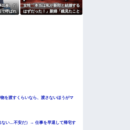
事出産。だ
女性「本当は私が新郎と結婚する
名で呼ばれ
はずだった！」新婦「鏡見たこと
ある？」→披露宴が一瞬で騒然と
なって…
安物を渡すくらいなら、渡さないほうがマ
ない…不安だ）→ 仕事を早退して帰宅す