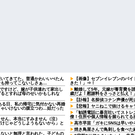
履いてきてた。普通かわいいぺたん
【画像】セブンイレブンのバイ
子も持ってこないしさぁ…
きた！」⇒！
なんですけど、嫁が子供連れて家出し
離婚して5年。元嫁が養育費を
げるとすれば母のせいかもしれな
歳だよ！慰謝料をさっさと払え！
【訃報】名探偵コナン声優が死去
ある日、私の帰宅に気付かない再婚
【悲報】ヤニねこで抜けるキャ
きゃいけないの腹立つわ…姑だった
「勧誘電話に暴言吐いてストレ
僚！住所や個人情報を握られてる
ません、本当にすみません（泣）
だけじゃどうしようもないから」と
高市早苗「ガキにSNSは早いや
焼き鳥屋さんで鳥刺しを食べた
さないと無理と言われた。子どもの