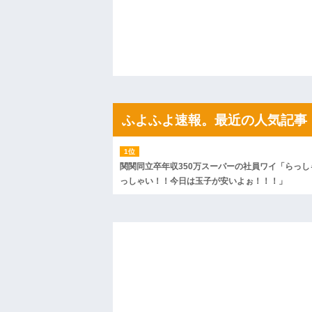
がコレｗｗｗｗｗ
ハードオフに売っていた4万4000円のフ
「こんな高いの？ｗｗ」「逆に超安い」
私「ちょっと、人の家の金庫触らないで
たから、開けてみようとしただけ☆』義兄
果・・・
私「初めて飲む味だけどなんのお茶？」
【GIF】JSのカンチョーワロタ
後続車にクラクションを鳴らされ彼氏が
んだ！降りてこいよ！」と怒鳴りだし...
ふよふよ速報。最近の人気記事
【衝撃】報酬100万円超の治験募集がこち
【ネット騒然】惨殺されたタワマン頂き
ｗｗｗｗｗｗｗｗｗｗ
【愕然】白のクラウン俺氏、高速道路左
関関同立卒年収350万スーパーの社員ワイ「らっし
wwwwwwwwwwww
っしゃい！！今日は玉子が安いよぉ！！！」
百年の恋12-899 食べた量を張り合って
【悲報】佐藤輝明・・・２軍でも盛大に
れ