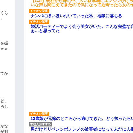
【GJ!】会社から帰宅中、広い駐車場にエンジンかけ
いな声も聞こえてきたので気になって近寄ったら女の
いくら
ナンパにほいほい付いていった私、地獄に落ちる
い」
婚活パーティーでよく会う美女がいた。こんな完璧な
ぁ…と思ってた
気を振
ｗｗｗ
してか
けど、
よろし
13歳娘が元嫁のところから逃げてきた。どう扱ったら
頃かな
男だけどリベンジポノレノの被害者になって未だに人
事が判