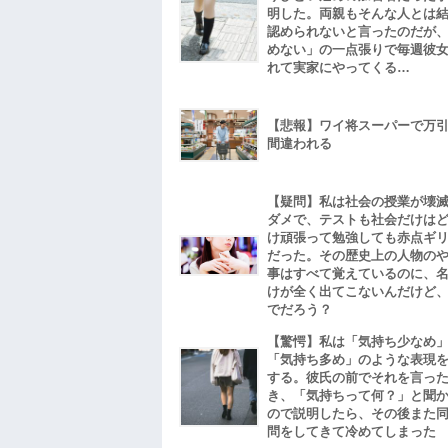
明した。両親もそんな人とは
認められないと言ったのだが
めない」の一点張りで毎週彼
れて実家にやってくる…
【悲報】ワイ将スーパーで万
間違われる
【疑問】私は社会の授業が壊
ダメで、テストも社会だけは
け頑張って勉強しても赤点ギ
だった。その歴史上の人物の
事はすべて覚えているのに、
けが全く出てこないんだけど
でだろう？
【驚愕】私は「気持ち少なめ
「気持ち多め」のような表現
する。彼氏の前でそれを言っ
き、「気持ちって何？」と聞
ので説明したら、その後また
問をしてきて冷めてしまった