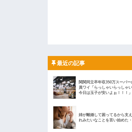
最近の記事
関関同立卒年収350万スーパー
員ワイ「らっしゃいらっしゃ
今日は玉子が安いよぉ！！！
姉が離婚して困ってるから支
れみたいなことを言い始めた