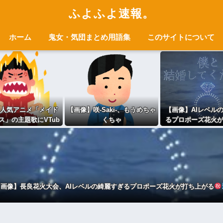
ふよふよ速報。
ホーム
鬼女・気団まとめ用語集
このサイトについて
人気アニメ「メイド
【画像】咲-Saki-、もうめちゃ
【画像】AIレベル
ス」の主題歌にVTub
くちゃ
るプロポーズ花火
が起用されてまたまた
る
、もう何回目だよ…
【画像】長良花火大会、AIレベルの綺麗すぎるプロポーズ花火が打ち上がる