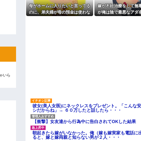
母がホームに入りたいと言ってる
嫁が不妊治療をして無
ィギュアがヤバすぎるｗｗｗｗｗｗ
のに、弟夫婦が母の預金は使わな
が俺は陰で最悪なアダ
よ！」キチママ『そこに金庫があっ
いでと言ってきた。我が弟ながら
ていた
「泥は出てけ！二度と来るな！」結
情けなくて溜息が出る
彼「ちっ！」私「」
逆切れ。「何クラクション鳴らして
らｗｗｗｗｗ(※画像あり)
女子のこの動画、すげえええええｗ
車線を制限速度で走った結果
ゃいら
くる
やらかす←あまり悲しませないでく
彼女(美人女医)にネックレスをプレゼント。「こんな
シだからね」→ ６０万したと話したら・・・
【衝撃】女友達から行為中に告白されてOKした結果
朝起きたら嫁がいなかった。俺（嫁も嫁実家も電話に出
ると、嫁と嫁両親と知らない男が２人・・・