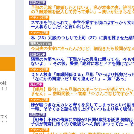
旦那の元嫁「離婚したとはいえ、私が本来の妻。許可
の？離婚届を記入して持って来い」→笑いが止まらな
スマホを与えられて、中学卒業する頃にはすっかり女
一人暮らししたいと言い出した。
私（23）冗談のつもりで上司（27）に胸を揉ませた結
今日夫の実家に泊ったんだけど、朝起きたら股間がな
隣室のお婆ちゃん「下階からの異臭に困ってる、今も
ないよ」→ その後。警察『絶対に窓とドアを開けない
ＤＮＡ検査『血縁関係０％』旦那「やっぱり托卵だっ
「なにかの間違いだ！取り違えだ！」→ 嫁「あっ」
の社
い！！
【唖然】帰宅したら旦那のスポーツカーが消えていた
ません』→ 数時間後・・警察『××さんご存じですか？
」
妹が嘘つきな元カレと寄りを戻してしまったという話
一転。そそくさと話を切り上げていつもより早く寝付
えてく
【戦争】不妊の俺嫁に弟嫁が2日間4歳児を託児 俺嫁
・・・
子供が俺嫁に懐くので最後らへん顔引きつってた → 