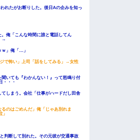
誘われたがお断りした。後日Aの企みを知っ
た。俺「こんな時間に誰と電話してん
）→
ｗｗ」俺「…」
マジで怖い」上司「話をしてみる」→女性
を聞いても『わかんない！』って怒鳴り付
日・・・
してしまう。会社「仕事がハードだし田舎
なるのはごめんだ」俺「じゃあ別れま
泣」
わと判断して別れた。その元彼が交通事故