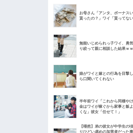
お母さん「アンタ、ボーナス
貰ったの？」ワイ「貰ってな
無能いじめられっ子ワイ、勇
り絞って親に相談した結果ｗ
娘がワイと嫁との行為を目撃
ら口聞いてくれない
半年前ワイ「これから同棲や
金はワイが稼ぐから家事と飯
くな」彼女「任せて！」
【唖然】弟の彼女が中学生の
りひどい虐めの加害者だった