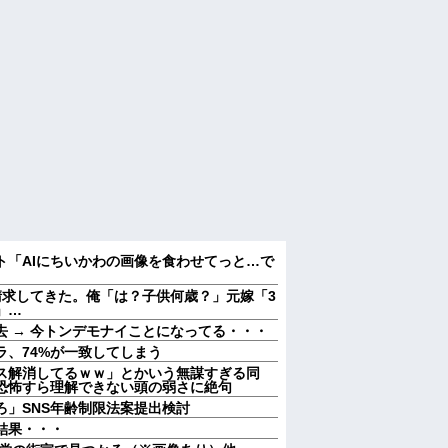
ト「AIにちいかわの画像を食わせてっと…で
請求してきた。俺「は？子供何歳？」元嫁「3
」…
 → 今トンデモナイことになってる・・・
ラ、74%が一致してしまう
ス解消してるｗｗ」とかいう無謀すぎる同
恐怖すら理解できない頭の弱さに絶句
ろ」SNS年齢制限法案提出検討
結果・・・