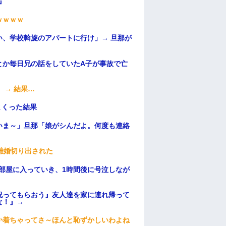
』
ｗｗｗｗ
、学校斡旋のアパートに行け」→ 旦那が
・
とか毎日兄の話をしていたA子が事故で亡
 → 結果…
まくった結果
いま～」旦那「娘がシんだよ。何度も連絡
離婚切り出された
部屋に入っていき、1時間後に号泣しなが
祝ってもらおう』友人達を家に連れ帰って
な！』→
か着ちゃってさ～ほんと恥ずかしいわよね