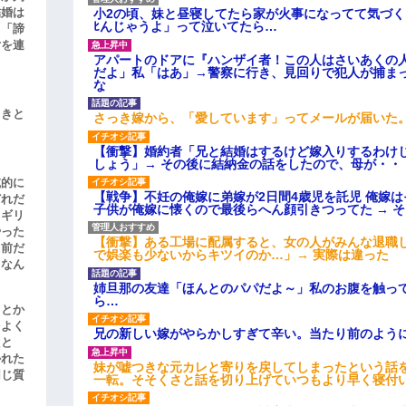
結婚は
小2の頃、妹と昼寝してたら家が火事になってて気づく
ﾋんじゃうよ」って泣いてたら…
、「諦
女を連
アパートのドアに『ハンザイ者！この人はさいあくの
だよ」私「はあ」→警察に行き、見回りで犯人が捕ま
な
引きと
さっき嫁から、「愛しています」ってメールが届いた
【衝撃】婚約者「兄と結婚はするけど嫁入りするわけ
しょう」→ その後に結納金の話をしたので、母が・・
滅的に
【戦争】不妊の俺嫁に弟嫁が2日間4歳児を託児 俺嫁
どれだ
子供が俺嫁に懐くので最後らへん顔引きつってた → 
リギリ
やった
【衝撃】ある工場に配属すると、女の人がみんな退職
名前だ
で娯楽も少ないからキツイのか…」→ 実際は違った
、なん
姉旦那の友達「ほんとのパパだよ～」私のお腹を触っ
ら…
」とか
をよく
兄の新しい嫁がやらかしすぎて辛い。当たり前のよう
たと
かれた
妹が嘘つきな元カレと寄りを戻してしまったという話
同じ質
一転。そそくさと話を切り上げていつもより早く寝付