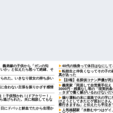
日、義弟嫁の子供から「ガンの匂
40代の独身って休日はなにして
ないか」と伝えたら怒って絶縁、そ
転校生と仲良くなってその子の
真があった
けられた。いきなり彼女の持ち歩い
【訃報】名探偵コナン声優が死去
義実家「同居して自営業手伝え
屈に合わない主張を振りかざす感情
3000円・残業なし等の「現実的
・
←タダで働く嫁がいるわけないだ
よ！子供預かれ！(ドアケリー！」
煽り運転の末に道路で大の字に
たら逃げられた。夫に相談してもな
けようとしてきたヒゲ面おじさん
察行きますね」と伝えたら半泣き
９日にドバッと鮮血でたから生理か
人気格闘家「水飲むやつはゲイ