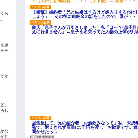
～（大声」新郎両親「！！！（土下座」→ 結果・・・
【衝撃】婚約者「兄と結婚はするけど嫁入りするわけ
いくら
しょう」→ その後に結納金の話をしたので、母が・・
い」
書店「息子さんが万引きしました」私「はっ？(息子目
えに行きません」→息子を名乗ってた人物の正体が判
気を振
ｗｗｗ
してか
けど、
よろし
居酒屋にて。兄の紹介者「お酒飲みなって」私「未成
発で、耐えきれず店員に5千円を渡し「お勘定です。
頃かな
聞かせたら...
事が判