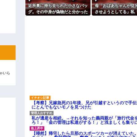
真があった
近所奥に持ち去られた小さなバッ
母「おばあちゃんが従
ィギュアがヤバすぎるｗｗｗｗｗｗ
パートの面接で号泣しながら「
す」って熱弁してた人がいた
グ。その中身が偽物だと分かった
させようとしてる」私
よ！」キチママ『そこに金庫があっ
主な税金の成り立ちを調べてみ
時、どんな顔をするのか楽しみ
いい、その話利用するわ
「泥は出てけ！二度と来るな！」結
で…
にまさかの展開
彼「ちっ！」私「」
逆切れ。「何クラクション鳴らして
らｗｗｗｗｗ(※画像あり)
女子のこの動画、すげえええええｗ
車線を制限速度で走った結果
ゃいら
くる
やらかす←あまり悲しませないでく
【考察】兄嫁急死の1年後、兄が引越すというので手
にとんでもないモノを見つけた
私が遺産を相続。→それを知った義両親が「旅行代金
ろ！」「金の管理は私達がする！」と浅ましくも集り
【唖然】帰宅したら旦那のスポーツカーが消えていた