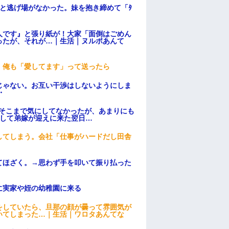
と逃げ場がなかった。妹を抱き締めて「ﾀ
人です』と張り紙が！大家「面倒はごめん
ったが、それが…｜生活｜ヌルポあんて
。俺も「愛してます」って送ったら
じゃない。お互い干渉はしないようにしま
・
はそこまで気にしてなかったが、あまりにも
そして弟嫁が迎えに来た翌日…
してしまう。会社「仕事がハードだし田舎
てほざく。→思わず手を叩いて振り払った
に実家や姪の幼稚園に来る
をしていたら、旦那の顔が曇って雰囲気が
いてしまった…｜生活｜ワロタあんてな