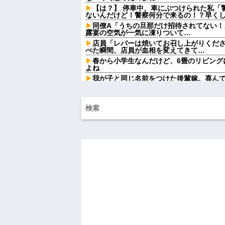
【は？】 停車中、車にぶつけられた私「
ないんだけど！警察何分で来るの！？早くしろ
同僚A「うちの旦那だけ招待されてない！
露宴の空気が一気に凍りついて…
店員「レバーは焼いてお召し上がりくだ
べた瞬間、店員が血相を変えてきて…
春から小学生なんだけど、6畳のリビング
よね
我が子と同じ名前をつけた後輩嫁。喜ん
するようになり…
お腹の中にいる子供が男だと判明したら
が欲しかったらしく...
【悲報】 ワイ「ラーメン一袋だけじゃ足
ｗｗ
【爆笑動画】ママさん「新しい洗濯機買っ
れwはw w w w w w w w w w
【画像】令和最新版の宇垣美里さん←こ
ってると話題にw w w w w w w w w
移民ベトナム女達の宅飲み、レベチｗｗ
ｗｗｗｗｗｗ
【驚愕】SNSで異性とやりとり《不倫》
かの『こう』回答してしまうw w w w w w w
【画像】ディズニーのおいなり巻（600
大炎上をしてしまうw w w w w w w
俺「ゲーム機どこ？」親「ちょっと借り