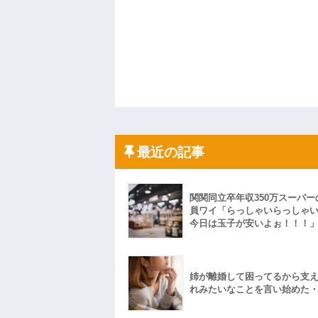
最近の記事
関関同立卒年収350万スーパー
員ワイ「らっしゃいらっしゃ
今日は玉子が安いよぉ！！！
姉が離婚して困ってるから支
れみたいなことを言い始めた