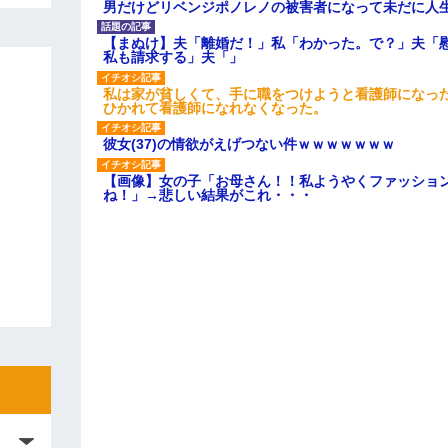
男だけどリベンジポノレノの被害者になって未だに人
【まぬけ】夫「離婚だ！」私「わかった。で？」夫「
私も請求する」夫「」
私は家が貧しくて、手に職をつけようと看護師になっ
ひかれて看護師になれなくなった。
彼女(37)の情欲がえげつない件ｗｗｗｗｗｗｗ
【画像】女の子「お母さん！！私ようやくファッショ
ね！」→悲しい結果がこれ・・・