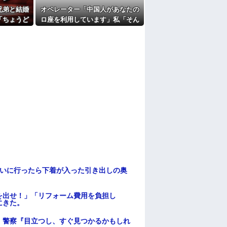
兄弟と結婚
オペレーター「中国人があなたの
ここもダメだったらもう食べていけないんで
「ちょうど
ロ座を利用しています」私「そん
たよ
」→3日後
なはずない！」→Amazonで買い
…
物をした後、とんでもない事態
に…
伝いに行ったら下着が入った引き出しの奥
を出せ！」「リフォーム費用を負担し
にきた。
。警察『目立つし、すぐ見つかるかもしれ