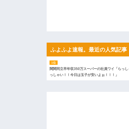
間、村が大変なことになっていて…
ハードオフに売っていた4万4000円のフ
「こんな高いの？ｗｗ」「逆に超安い」
私「ちょっと、人の家の金庫触らないで
たから、開けてみようとしただけ☆』義兄
果・・・
私「初めて飲む味だけどなんのお茶？」
【GIF】JSのカンチョーワロタ
後続車にクラクションを鳴らされ彼氏が
んだ！降りてこいよ！」と怒鳴りだし...
ふよふよ速報。最近の人気記事
【衝撃】報酬100万円超の治験募集がこち
【ネット騒然】惨殺されたタワマン頂き
ｗｗｗｗｗｗｗｗｗｗ
【愕然】白のクラウン俺氏、高速道路左
関関同立卒年収350万スーパーの社員ワイ「らっし
wwwwwwwwwwww
っしゃい！！今日は玉子が安いよぉ！！！」
百年の恋12-899 食べた量を張り合って
【悲報】佐藤輝明・・・２軍でも盛大に
れ