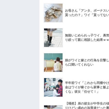
お母さん「アンタ、ボーナス
貰ったの？」ワイ「貰ってな
無能いじめられっ子ワイ、勇
り絞って親に相談した結果ｗ
娘がワイと嫁との行為を目撃
ら口聞いてくれない
半年前ワイ「これから同棲や
金はワイが稼ぐから家事と飯
くな」彼女「任せて！」
【唖然】弟の彼女が中学生の
りひどい虐めの加害者だった