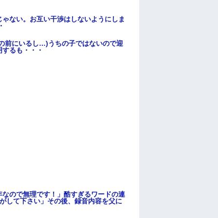
じゃない。お互い干渉はしないようにしま
・
の前にいるし…)うちの子ではないので迎
明するも・・・
年なので無理です！」酷すぎるワードの連
逃がして下さい」その後、録音内容を父に