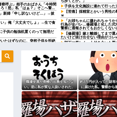
ち歩くとか。」
警察呼ぶ」相手のおばさん「今時間
子供を文化施設に連れて行った
！怒」私「はぁ？」そこへ警...
【苦痛】採精室とかいう男性の
」新婦「申し訳ないけど…」→披
ｗ
「お姉ちゃんに嫌われちゃうか
さい」俺「大丈夫でしょ」→生で食
行為が全バレ…修羅場と化した式
警察に通報されてもおかしくない
に子供の勉強机置くのって無理だ
【修羅場】嫁と離婚してまで選
たいけど抜け出せない理由がコレw
でいたはずなのに、突然子供を拒絶
部下に厳しく、人付き合いも悪
が・・・
嫁がキレ出した。嫁はどうしても女
文系学部卒ってどんな仕事に就
けど...
らんわ！二袋作ったろ！」→結果ｗ
【人口激変】日本人が減り「外
市 2位横浜市 3位名古屋市 4位
て1発目に回したらコレw」←こw
彼と婚約指輪を見に行った。 
で。最大で90万円かな…」 80万
う言うのでいいんだよが目一杯詰ま
い………負け組って感じで他
職場全員が長崎の出島を知らな
約3万円が入ってた財布
鍵失くした男「45分だけ部屋
ｗｗｗｗｗｗｗｗｗｗｗｗｗｗｗｗ
理です（警察呼びます）」→男「
い。逆に私が変な人扱いされた、
に届けた私。警察から
不審者で草ｗｗｗ
一般常識だと思ってたのに
その金が私のものになった
になる？→既婚男女の約7割がまさ
お盆になると旦那の祖父母宅に
 w
いいよ」って言うんだけどトメに
円）、流石にアレすぎて賛否両論の
【驚愕】サークルで付き合った
来たんだがｗｗｗｗ
たよ」→どうぶつの森を開いた瞬
転校生と仲良くなってその子の