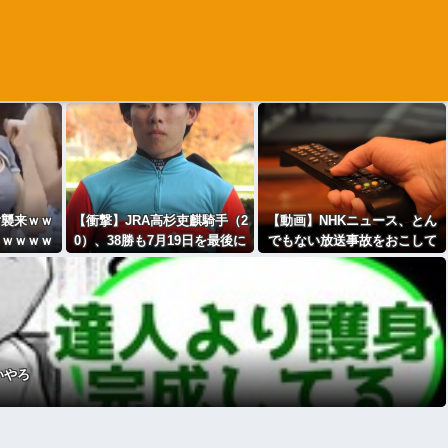
女襲来ｗｗ
【衝撃】JRA高杉吏麒騎手（2
【動画】NHKニュース、とん
ｗｗｗｗｗ
0）、38勝も7月19日を最後に
でもない放送事故をおこして
騎乗なしのままフリー転
しまうｗｗｗｗｗｗｗ
向・・・・・・・・・
いやろ