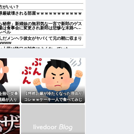
方がいい？
尊厳破壊される部屋ｗｗｗｗｗｗｗｗｗｗｗ
ら秘密」新婦妹の無邪気な一言で新郎のゲス
場は食事会に変更され新郎は悲惨な末路へ←
レベル
んだメンヘラ彼女がヤバくて元の鞘に収まり
www
い上司は陰口の対象によくなっていた
くの？結局何で食っていくかわからないんだ
国人が増えた」自治体ランキング、1位大阪
京都市 5位川口市 日本人の不安高まる
店員「ご予算は？」 彼氏「80万円くらい
w 私の価値は80万かwww なんか悔し
を拾い交番
【愕然】嫁が冷たくなった理由が
に入れろ！何もしないから！」→女子大生「無
熱中症になれってか！使えないな！」完全に
連絡が入り
コレｗｗケーキ一人で食べてみじ
結果...
めって言われてた・・・
５泊くらいさせられる。旦那は「行かなくて
誘われると断れなくなってしまう
男が既婚者だった！しかも妻から直接電話が
家に遊びに行ったら私が小さい頃に撮った写