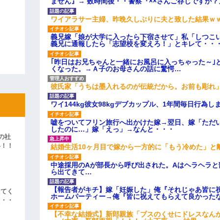
ません』→ 数時間後・・警察『××さんご存じですか？
ワイアラサー主婦、昨晩久しぶりに夫と致した結果ｗ
義兄嫁「娘が大学に入ったら下宿させて」私「しつこい
義兄に通報したら「志望校を変えろ！」とキレて・・
｢昨日はお兄ちゃんと一緒にお風呂に入っちゃった～｣
くなった。→Ａ子のお母さんの話に驚愕…
彼氏家「うちは墨入れるのが伝統だから。お前も彫れ」
ワイ144kg彼女98kgデブカップル、1年間毎日行為し
嘘をついてフリン旅行へ出かけた嫁→翌日、嫁「ただ
したのに…」嫁「えっ」→なんと・・・
の社
い！！
結婚生活10ヶ月目で嫁から一方的に「もう冷めた」と
」
中途採用のAが部長から呼び出された。Aはヘラヘラと
ら出てきて…
【報告者がキチ】嫁「妊娠した」俺『それじゃあ皆に
えてく
ホームパーティー→俺『皆に祝えてもらえて良かった
・・・
【不幸な結婚式】新郎親族「ブスのくせにドレスなん