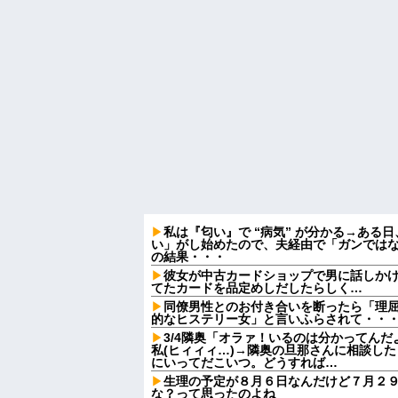
私は『匂い』で “病気” が分かる→ある
い」がし始めたので、夫経由で「ガンでは
の結果・・・
彼女が中古カードショップで男に話しか
てたカードを品定めしだしたらしく…
同僚男性とのお付き合いを断ったら「理
的なヒステリー女」と言いふらされて・・
3/4隣奥「オラァ！いるのは分かってんだ
私(ヒィィィ…)→隣奥の旦那さんに相談し
にいってだこいつ。どうすれば…
生理の予定が８月６日なんだけど７月２
な？って思ったのよね