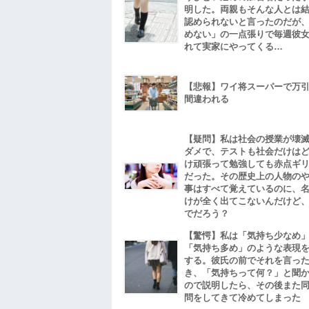
明した。両親もそんな人とは
認められないと言ったのだが
めない」の一点張りで毎週彼
れて実家にやってくる…
【悲報】ワイ将スーパーで万
間違われる
【疑問】私は社会の授業が壊
ダメで、テストも社会だけは
け頑張って勉強しても赤点ギ
だった。その歴史上の人物の
事はすべて覚えているのに、
けが全く出てこないんだけど
でだろう？
【驚愕】私は「気持ち少なめ
「気持ち多め」のような表現
する。彼氏の前でそれを言っ
き、「気持ちって何？」と聞
ので説明したら、その後また
問をしてきて冷めてしまった