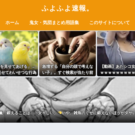
ふよふよ速報。
ホーム
鬼女・気団まとめ用語集
このサイトについて
を見せてあげる」→
急増する「自分の頭で考えな
【動画】あたシコ
見せてわいせつな行為
い子」。すぐ検索が当たり前
ｗｗｗｗｗｗｗｗ
た75歳の男を逮捕
に 「タイパ」至上主義・・・
ｗｗ
薫「鍛えることは……女々しい」
いや、雑魚のくせに鍛えないほうがダサ