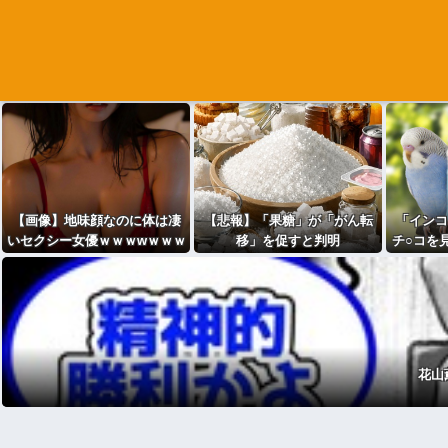
【画像】地味顔なのに体は凄
【悲報】「果糖」が「がん転
「インコ
いセクシー女優ｗｗｗwｗｗｗ
移」を促すと判明
チ○コを
ｗｗｗｗｗ
をし
花山