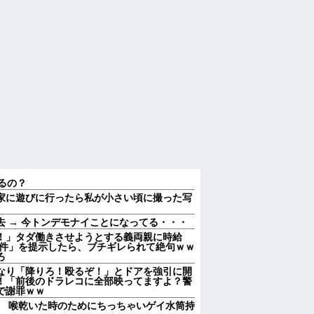
るの？
家に遊びに行ったら私が小さい頃に撮った写
 → 今トンデモナイことになってる・・・
！」タダ働きさせようとする義両親に時給
条件」を提示したら、ブチギレられて絶句ｗｗ
ろ
なり「降りろ！殴るぞ！」とドアを強引に開
！「前後のドラレコに全部映ってますよ？警
で謝罪ｗｗ
、 喉乾いた時のためにちっちゃいゲイ水筒持