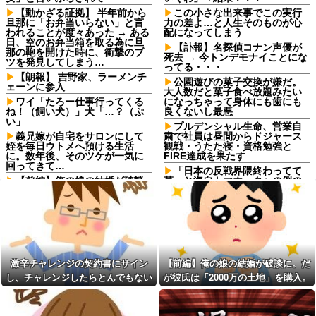
【動かざる証拠】 半年前から
この小さな出来事でこの実行
旦那に「お弁当いらない」と言
力の差よ…と人生そのものが心
われることが度々あった → ある
配になってしまう
日、空のお弁当箱を取る為に旦
【訃報】名探偵コナン声優が
那の鞄を開けた時に、衝撃のブ
死去 → 今トンデモナイことにな
ツを発見してしまう…
ってる・・・
【朗報】 吉野家、ラーメンチ
公園遊びの菓子交換が嫌だ。
ェーンに参入
大人数だと菓子食べ放題みたい
ワイ「たろー仕事行ってくる
になっちゃって身体にも歯にも
ね！（飼い犬）」犬「…？（ぷ
良くないし最悪
い」
プルデンシャル生命、営業自
義兄嫁が自宅をサロンにして
粛で社員は昼間からドジャース
姪を毎日ウトメへ預ける生活
観戦・うたた寝・資格勉強と
に。数年後、そのツケが一気に
FIRE達成を果たす
回ってきて…
「日本の反戦界隈終わってて
【前編】俺の娘の結婚が破談
草」と海自トマホークへの例の
に。だが彼氏は「2000万の土
界隈の反応が話題に、今になっ
地」を購入。こじれた二人は想
て存在に気付いてしまった結
像以上の修羅場に
果……
子供がバイトで貯めた資金で
ロッカーの現金が盗まれるも
旅行中の話だけど、ちょっとお
店長に疑われ激怒！10代キャバ
金足りないから貸してくれる？
嬢の私、自力でロッカー内にカ
って連絡きた
メラを仕掛けて犯人を特定した
激辛チャレンジの契約書にサイン
【前編】俺の娘の結婚が破談に。だ
ら同僚の女だった…警察へ行く
勤務中のはずの彼氏を偶然見
と言って止められ、加害者に泣
し、チャレンジしたらとんでもない
が彼氏は「2000万の土地」を購入。
かけた場所がまさかのパチ店だ
かれながら大揉めして・・・
った。楽しそうな姿を見た私は
事態になった。救急車運ばれ胃の洗
こじれた二人は想像以上の修羅場に
思わず固まり…
【神対応】任天堂、熊本地震
浄や入院2日で10万超えて...
の被災者向けに製品修理を無償
激辛チャレンジの契約書にサ