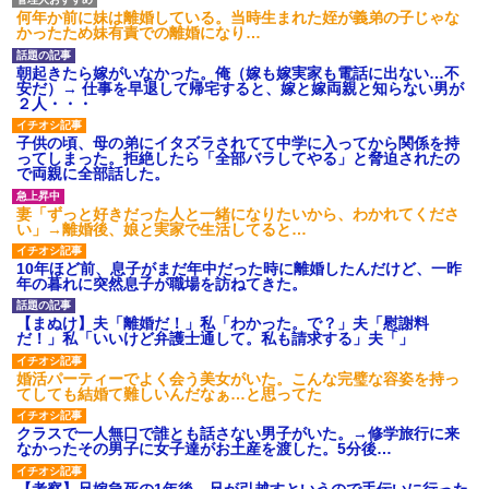
何年か前に妹は離婚している。当時生まれた姪が義弟の子じゃな
かったため妹有責での離婚になり…
朝起きたら嫁がいなかった。俺（嫁も嫁実家も電話に出ない…不
安だ）→ 仕事を早退して帰宅すると、嫁と嫁両親と知らない男が
２人・・・
子供の頃、母の弟にイタズラされてて中学に入ってから関係を持
ってしまった。拒絶したら「全部バラしてやる」と脅迫されたの
で両親に全部話した。
妻「ずっと好きだった人と一緒になりたいから、わかれてくださ
い」→離婚後、娘と実家で生活してると…
10年ほど前、息子がまだ年中だった時に離婚したんだけど、一昨
年の暮れに突然息子が職場を訪ねてきた。
【まぬけ】夫「離婚だ！」私「わかった。で？」夫「慰謝料
だ！」私「いいけど弁護士通して。私も請求する」夫「」
婚活パーティーでよく会う美女がいた。こんな完璧な容姿を持っ
てしても結婚て難しいんだなぁ…と思ってた
クラスで一人無口で誰とも話さない男子がいた。→修学旅行に来
なかったその男子に女子達がお土産を渡した。5分後…
【考察】兄嫁急死の1年後、兄が引越すというので手伝いに行った