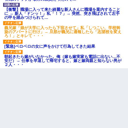
【衝撃】職場に入って来た綺麗な新人さんに職場を案内すること
に → 新人「ドンッ！」私「！？」→ 突然、突き飛ばされて左手
の甲を踏みつけられて…
義兄嫁「娘が大学に入ったら下宿させて」私「しつこい、学校斡
旋のアパートに行け」→ 旦那が義兄に通報したら「志望校を変え
ろ！」とキレて・・・
[緊急]ベロベロの女に声をかけて行為してきた結果
朝起きたら嫁がいなかった。俺（嫁も嫁実家も電話に出ない…不
安だ）→ 仕事を早退して帰宅すると、嫁と嫁両親と知らない男が
２人・・・