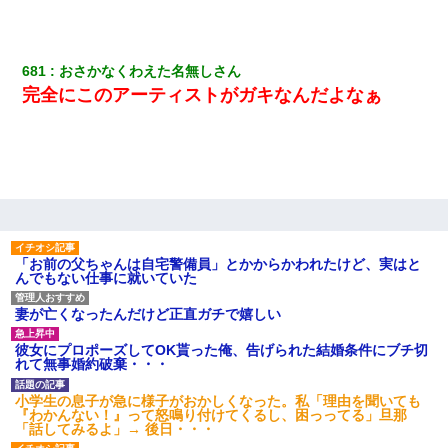
３２歳俺「ずっと好きでした！！付き合って下さい！」 ２５歳
彼女「うん！！絶対幸せになろうね！！！！」 → ７年後ｗｗ
681
おさかなくわえた名無しさん
ｗｗｗ
完全にこのアーティストがガキなんだよなぁ
22歳の頃、父に36歳の男性とお見合いをしてくれと頼まれた。父
の親会社の経営者の息子さんだったので、父も喜んで私の写真を
送ったんだが→
我が家のガレージに見知らぬ車。俺「もしもし、玄関にもシャッ
ターリモコンあるだろ？DOWNのボタン押してｗ」→ 待つこと１
時間弱・・・
「お前の父ちゃんは自宅警備員」とかからかわれたけど、実はと
んでもない仕事に就いていた
彼女にプロポーズしてOK貰った俺、告げられた結婚条件にブチ切
れて無事婚約破棄・・・
妻が亡くなったんだけど正直ガチで嬉しい
彼女にプロポーズしてOK貰った俺、告げられた結婚条件にブチ切
体中に赤い蕁麻疹みたいなのができて、皮膚科にいったら「ジベ
れて無事婚約破棄・・・
ル薔薇色ひこう疹」という症状だと言われた
小学生の息子が急に様子がおかしくなった。私「理由を聞いても
『わかんない！』って怒鳴り付けてくるし、困っってる」旦那
嫁が弁護士を連れてきて「悪いと思うなら慰謝料を払って離婚し
「話してみるよ」→ 後日・・・
ろ」→ 俺「完全に恐喝になってますね」「お前、これが詐欺だっ