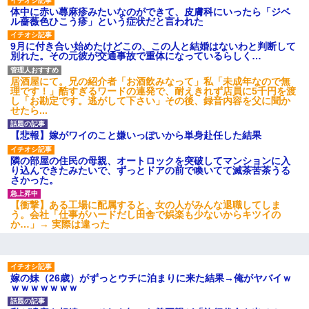
て知ってる？」
体中に赤い蕁麻疹みたいなのができて、皮膚科にいったら「ジベ
ル薔薇色ひこう疹」という症状だと言われた
子供の頃、母の弟にイタズラされてて中学に入ってから関係を持
9月に付き合い始めたけどこの、この人と結婚はないわと判断して
ってしまった。拒絶したら「全部バラしてやる」と脅迫されたの
別れた。その元彼が交通事故で重体になっているらしく…
で両親に全部話した。
居酒屋にて。兄の紹介者「お酒飲みなって」私「未成年なので無
理です！」酷すぎるワードの連発で、耐えきれず店員に5千円を渡
友人「酒の勢いで女先輩をホテルに連れ込んだｗｗｗｗｗ」俺
し「お勘定です。逃がして下さい」その後、録音内容を父に聞か
「…」
せたら...
【悲報】嫁がワイのこと嫌いっぽいから単身赴任した結果
200万を貸したコウトから、追加で400万の申し込み、私「無理。
義弟より娘たちが大事」旦那「娘たちが成人したら別れよう」私
隣の部屋の住民の母親、オートロックを突破してマンションに入
（は？）
り込んできたみたいで、ずっとドアの前で喚いてて滅茶苦茶うる
さかった。
【衝撃】ある工場に配属すると、女の人がみんな退職してしま
う。会社「仕事がハードだし田舎で娯楽も少ないからキツイの
か…」→ 実際は違った
嫁の妹（26歳）がずっとウチに泊まりに来た結果→俺がヤバイｗ
ｗｗｗｗｗｗｗ