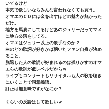
いてるけど
本気で欲しいならみんな言われなくても買う。
わい(42)渋谷の夜のサービスで19の女の子にゴックンさせた結果
ｗｗｗｗｗｗｗｗ
オマエのＣＤには金を出すほどの魅力が無かった
だけ。
転職先が決まったので退職の意思を伝えたら。上司「無責任」
地方を馬鹿にしてるけどあのジュリーだってマメ
「簡単には辞めさせない」私（どうせ辞めるし…）→ 思いっきり
反論をしてみた
に地方公演をしてる。
オマエはジュリー以上の歌手なのか？
【驚愕】私「今まで育てた分のお金返してね(冗談)」息子「はい、
曲のどの歌詞が好きかは聴いたファン自身が決め
3000万円」→数年後。私「妹が病気になったから援助して欲し
い」→
ること。
脱退した人の歌詞が好まれるのは残りかすのオマ
結婚生活10ヶ月目で嫁から一方的に「もう冷めた」と離婚切り出
エらの歌詞が低レベルだからｗ
された
ライブもコンサートもリサイタルも人の歌を聴き
にいくことで同意義語。
童貞俺、宅飲みした女友達2人を家に泊めた結果ｗｗｗｗｗｗ
訂正は無意味ですがなにか？
男だけどリベンジポノレノの被害者になって未だに人生が立ち直
せない
くらいの反論はして欲しいｗ