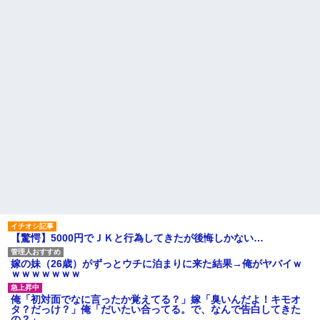
日産が社運をかけて発売する
ッククーラー』使ったことある
SUVｗｗｗｗｗｗｗ
か？
彼の実家に結婚のご挨拶に行
【衝撃】ジャンプストアで大
った。 彼父「本当にコイツでい
量注文→キャンセルを繰り返し
いの？」彼「なんだよ！結婚に
た32歳女を逮捕 238アカウン
反対なのか！？」彼母「落ち着
ト、総額43億円超「注文したこ
きなさい！（私）さん、実は...
とで欲求が満たされた」
ハードオフに売っていた4万
公園遊びの菓子交換が嫌だ。
4000円のフィギュアがヤバすぎ
大人数だと菓子食べ放題みたい
るｗｗｗｗｗｗ「こんな高い
になっちゃって身体にも歯にも
の？ｗｗ」「逆に超安い」
良くないし最悪
私「ちょっと、人の家の金庫
見合い相手は、坊ちゃん大学
触らないでよ！」キチママ『そ
医学部出身の勤務医で実家は開
こに金庫があったから、開けて
業医、30代半ば、次男。これは
みようとしただけ☆』義兄「泥
あかん！
は出てけ！二度と来るな！」結
【衝撃】帰宅すると嫁が赤ん
果・・・
坊産み落としそうに→それだけ
私「初めて飲む味だけどなん
では終わらなかった驚きの理由
のお茶？」彼「ちっ！」私「」
とはｗｗｗｗ
【GIF】JSのカンチョーワロ
主な税金の成り立ちを調べて
タ
みたよ
【驚愕】5000円でＪＫと行為してきたが後悔しかない…
後続車にクラクションを鳴ら
され彼氏が逆切れ。「何クラク
ション鳴らしてんだ！降りてこ
嫁の妹（26歳）がずっとウチに泊まりに来た結果→俺がヤバイｗ
いよ！」と怒鳴りだし...
ｗｗｗｗｗｗｗ
【衝撃】報酬100万円超の治験
募集がこちらｗｗｗｗｗ(※画像
俺「初対面でなに言ったか覚えてる？」嫁「臭いんだよ！キモオ
あり)
タ？だっけ？」俺「だいたい合ってる。で、なんで告白してきた
の？」→