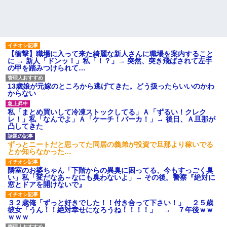
【衝撃】職場に入って来た綺麗な新人さんに職場を案内すること
に → 新人「ドンッ！」私「！？」→ 突然、突き飛ばされて左手
の甲を踏みつけられて…
13歳娘が元嫁のところから逃げてきた。どう扱ったらいいのかわ
からない
私「まとめ買いして冷凍ストックしてる」Ａ「ずるい！クレク
レ！」私「なんでよ」Ａ「ケーチ！バーカ！」→ 後日、Ａ旦那が
凸してきた
ずっとニートだと思ってた同居の義弟が投資で旦那より稼いでる
とか知らなかった…
隣室のお婆ちゃん「下階からの異臭に困ってる、今もすっごく臭
い」私「変だなあ～なにも臭わないよ」→ その後。警察『絶対に
窓とドアを開けないで』
３２歳俺「ずっと好きでした！！付き合って下さい！」 ２５歳
彼女「うん！！絶対幸せになろうね！！！！」 → ７年後ｗｗ
ｗｗｗ