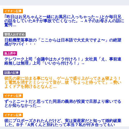
｢昨日はお兄ちゃんと一緒にお風呂に入っちゃった～｣とか毎日兄
の話をしていたA子が事故で亡くなった。→Ａ子のお母さんの話に
驚愕…
日航機墜落事故の「ここからは日本語で大丈夫ですよ〜」の絶望
感がヤバイ・・・
テレワーク上司「会議中はカメラ付けろ！」女社員「え、事前連
絡無しは無理」上司「いいから付けろ！」→
彼氏の家に泊まる事になり、ゲームで盛り上がってさぁ寝よう！
と電気を消すとミシッって音が…彼「ちょっと待ってて」→勢い
よくドアを開けるとなんと…
ずっとニートだと思ってた同居の義弟が投資で旦那より稼いでる
とか知らなかった…
彼にプロポーズされたんだけど、実は資産家だと知って婚約破棄
した。B子「A男くんと別れたって本当？私が付き合ってもい
い？」