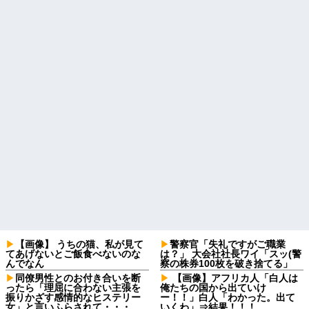
【画像】 うちの猫、私が見て
警察官「失礼ですがご職業
てあげないとご飯食べないのな
は？」 大会社社長ワイ「スッ(警
んでなん
察の株券100枚を破き捨てる」
同僚男性とのお付き合いを断
【画像】アフリカ人「白人は
ったら「理屈に合わない主張を
俺たちの国から出ていけ
振りかざす感情的なヒステリー
ー！！」白人「わかった。出て
女」と言いふらされて・・・
いくわ」⇒結果！！！