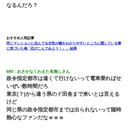
なるんだろ？
小学生の妹が20代の弟とチューしてるのに、見て見ぬふりの親を
見てから実家を出た。それから15年、妹が弟の子を妊娠したらし
くもう堕胎できない月なんだと母から連絡がきた…｜生活｜ワロ
タあんてな
出張中の旦那から『フリンしやがって、このクズ』と電話が。私
「本当に家まで来たの？証拠は？」旦那「俺の言葉が信じられな
同じマンションに住んでる女性が鍵をわかりやすいところに隠している事
いのか！」→ 離婚後
に気づいた俺「忍びこんでみよう！」→ 結果
宅飲みで女友達の乳を見てしまった・・・
685
おさかなくわえた名無しさん
裁判官「お互いに最後に言いたいことはありますか」バカ夫
政令指定都市は遠くて行けないって電車乗ればせ
「…」A「夫を一発殴らせてほしい」裁判官「どうぞ」
いぜい数時間だろ
東京(？)から違う県のド田舎まで来いとは言える
ワイアラサー主婦、昨晩久しぶりに夫と致した結果ｗｗｗｗｗ
けど
同じ県の政令指定都市までは出られないって随時
全く親しくないママ友Aから突然「飲み会しよう」と誘われたがお
断りした。後日Aの企みを知ってゾッとするやら腹立つやら！
熱心なファンだなｗｗｗ
[緊急]ベロベロの女に声をかけて行為してきた結果