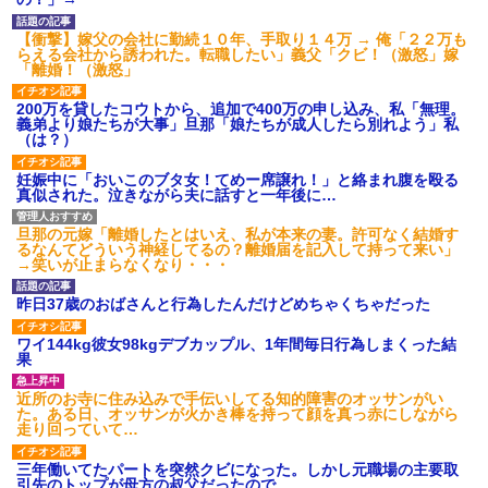
【ネット騒然】惨殺されたタ
ワマン頂き女子のこの動画、す
げえええええｗｗｗｗｗｗｗｗ
【衝撃】嫁父の会社に勤続１０年、手取り１４万 → 俺「２２万も
ｗｗｗ
らえる会社から誘われた。転職したい」義父「クビ！（激怒」嫁
「離婚！（激怒」
【愕然】白のクラウン俺氏、
高速道路左車線を制限速度で走
った結果wwwwwwwwwwww
200万を貸したコウトから、追加で400万の申し込み、私「無理。
義弟より娘たちが大事」旦那「娘たちが成人したら別れよう」私
百年の恋12-899 食べた量を
（は？）
張り合ってくる
【悲報】佐藤輝明・・・２軍
妊娠中に「おいこのブタ女！てめー席譲れ！」と絡まれ腹を殴る
でも盛大にやらかす←あまり悲
真似された。泣きながら夫に話すと一年後に…
しませないでくれ
旦那の元嫁「離婚したとはいえ、私が本来の妻。許可なく結婚す
るなんてどういう神経してるの？離婚届を記入して持って来い」
→笑いが止まらなくなり・・・
昨日37歳のおばさんと行為したんだけどめちゃくちゃだった
ワイ144kg彼女98kgデブカップル、1年間毎日行為しまくった結
果
近所のお寺に住み込みで手伝いしてる知的障害のオッサンがい
た。ある日、オッサンが火かき棒を持って顔を真っ赤にしながら
走り回っていて…
三年働いてたパートを突然クビになった。しかし元職場の主要取
引先のトップが母方の叔父だったので…