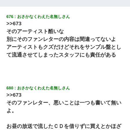
【唖然】帰宅したら旦那のスポーツカーが消えていた。警察『目
676
おさかなくわえた名無しさん
立つし、すぐ見つかるかもしれません』→ 数時間後・・警察『××
>>673
さんご存じですか？』
そのアーティスト酷いな
俺「初対面でなに言ったか覚えてる？」嫁「臭いんだよ！キモオ
別にそのファンレターの内容は間違ってないよ
タ？だっけ？」俺「だいたい合ってる。で、なんで告白してきた
アーティストもクズだけどそれをサンプル盤とし
の？」→
て流通させてしまったスタッフにも責任がある
この母親は娘の黒歴史を掘り出さないと死ぬんか？ 死ぬんか？
とっさに女児を捕まえたら変質者扱いされた。母親「あっち行っ
てよ！気持ち悪い！（ｼｯｼｯ」→ 後日、俺を見つけた母親がすっ飛
んできて・・・
680
おさかなくわえた名無しさん
>>673
ミスした新人(
)に冗談で「行為させてくれたら許してあげる」
そのファンレター、悪いことは一つも書いて無い
って言ったら・・・
よ。
小学生の息子が急に様子がおかしくなった。私「理由を聞いても
『わかんない！』って怒鳴り付けてくるし、困っってる」旦那
お昼の放送で流したＣＤを借りずに買えとかほざ
「話してみるよ」→ 後日・・・