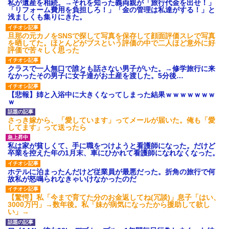
私が遺産を相続。→それを知った義両親が「旅行代金を出せ！」
「リフォーム費用を負担しろ！」「金の管理は私達がする！」と
浅ましくも集りにきた。
旦那の元カノをSNSで探して写真を保存して顔面評価スレで写真
を晒してた。ほとんどがブスという評価の中で二人ほど意外に好
評価で苦々しく思った
クラスで一人無口で誰とも話さない男子がいた。→修学旅行に来
なかったその男子に女子達がお土産を渡した。5分後…
【悲報】姉と入浴中に大きくなってしまった結果ｗｗｗｗｗｗｗ
ｗ
さっき嫁から、「愛しています」ってメールが届いた。俺も「愛
してます」って送ったら
私は家が貧しくて、手に職をつけようと看護師になった。だけど
卒業を控えた年の1月末、車にひかれて看護師になれなくなった。
ホテルに泊まったんだけど従業員が最悪だった。折角の旅行で何
故私が怒鳴られなきゃいけなかったのだ
【驚愕】私「今まで育てた分のお金返してね(冗談)」息子「はい、
3000万円」→数年後。私「妹が病気になったから援助して欲し
い」→