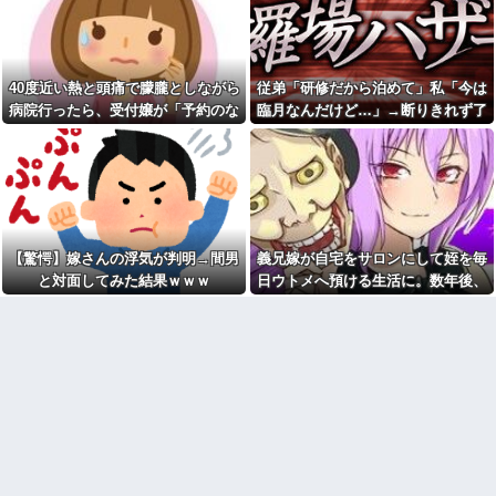
対応へ！さらに義援金5000万円
インし、チャレンジしたらとん
を寄付！！他
でもない事態になった。救急車
運ばれ胃の洗浄や入院2日で10万
ロッカーの現金が盗まれるも
超えて...
店長に疑われ激怒！10代キャバ
嬢の私、自力でロッカー内にカ
旦那「結婚５年目記念のプレ
40度近い熱と頭痛で朦朧としながら
従弟「研修だから泊めて」私「今は
メラを仕掛けて犯人を特定した
ゼント！」私「嬉しい！指輪
ら同僚の女だった…警察へ行く
病院行ったら、受付嬢が「予約のな
臨月なんだけど…」→断りきれず了
だ！」義家族「古い指輪はもう
と言って止められ、加害者に泣
いらないでしょ？」私「え
い人は診ません」と拒否された。タ
承したら、さらに図々しい要求まで
かれながら大揉めして・・・
っ…」→まさかの要求に…
クシーを呼ぶための電話も貸してく
飛び出して…
公園遊びの菓子交換が嫌だ。
旦那が仕事でやらかして、減
大人数だと菓子食べ放題みたい
れず...
給＆異動になった。旦那「会社
になっちゃって身体にも歯にも
辞めて来た」私「一体何をやら
良くないし最悪
かしたの？」旦那「…」→結
果…
明日が期末テストなのに勉強
もしないでテレビ見てる息子。
色々副業に手を出したけど、
【驚愕】嫁さんの浮気が判明→間男
義兄嫁が自宅をサロンにして姪を毎
消したら発狂し「俺は底辺高校
結局残業するのが1番稼げるな
でいいのｗバカだしｗ」って開
と対面してみた結果ｗｗｗ
日ウトメへ預ける生活に。数年後、
【画像】ワイ「アルファード
き直り。
そのツケが一気に回ってきて…
いいなあ。買いに行くか」店員
旦那を亡くして８年。介護す
「ほいっ見積もりな！」ワイ
るつもりでウトメと同居してた
「金額おかしくね？」←お前ら
のに「早く出て行け」とコトメ
もそう思うよな？？？？？
がうるさい。私もウトメも納得
【緊急】爆美女「すみませ
して同居してるんだから干渉し
ん。砲弾3つ持ってきました」警
ないでくれる！
察「！？」自衛隊「！？」→結
冷凍庫パンパン問題がずっと
果w w w w w w w w
付きまとっている。ふるさと納
【悲報】Z世代「なんでセルフ
税も頼みたいけれど入れる場所
レジなのに自分で商品通さない
がない
といけないんだ」
お前ら『ペルチェ素子の首ネ