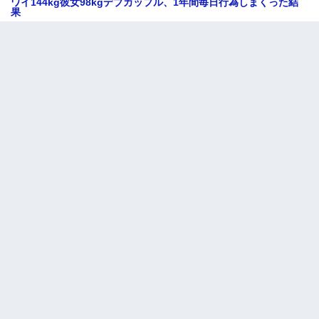
ワイ144kg彼女98kgデブカップル、1年間毎日行為しまくった結
果