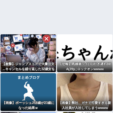
【衝撃】ジャンプストアで大量注文
【悲報】既婚者ワイ(31)行き遅れBB
→キャンセルを繰り返した32歳女を
A(39)にロックオンwwww
逮捕 238アカウント、総額43億円
超「注文したことで欲求が満たされ
た」
【画像】ボーッシュJS8歳が23歳に
【画像】弊社、ガチで可愛すぎる新
なった結果ｗ
入社員が入社してしまうwwww