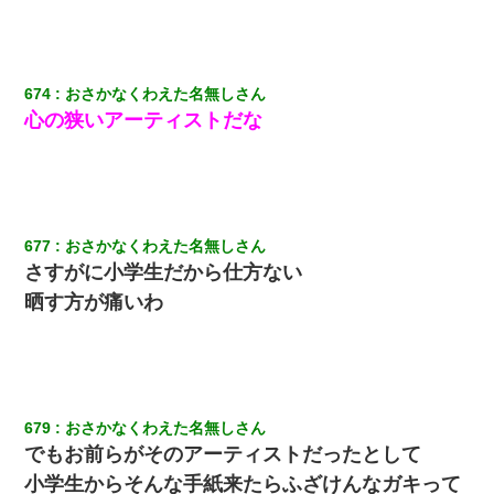
友人とふたりで山口に旅行した時の事。レンタカーを借りて山の
中の道を走っていたら、突然ガガッ！って音がして…
旦那の元カノをSNSで探して写真を保存して顔面評価スレで写真
674
おさかなくわえた名無しさん
を晒してた。ほとんどがブスという評価の中で二人ほど意外に好
評価で苦々しく思った
心の狭いアーティストだな
夫の友達がBBQを定期的に開催して夫婦で参加してたんだけど、
女性側のリーダーみたいな人に「BBQは友達とやりなよ！」と言
われて…
677
おさかなくわえた名無しさん
父が他界→父のフリン相手『どうか相続を放棄して下さい、昔の
さすがに小学生だから仕方ない
ことは謝ります。ごめんなさい…』私「お子さんはフリン略奪婚
って知ってるの？」相手『 』結果→
晒す方が痛いわ
高1のとき男に襲われ、不妊の叔母に頼まれて出産。→叔母夫婦が
養子縁組してアメリカに子供を連れ帰った。→9・11で叔母夫婦が
亡くなってしまい…
679
おさかなくわえた名無しさん
【復讐】義兄嫁「生活費、足りない分を貸してほしい」私「貸す
でもお前らがそのアーティストだったとして
わけないでしょｗｗｗｗ」→ 理由を話したら泣き出して・・私
（あまりにも希望通り）
小学生からそんな手紙来たらふざけんなガキって