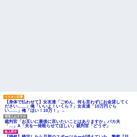
【衝撃】帰宅すると嫁が赤ん
った。 彼父「本当にコイツでい
坊産み落としそうに→それだけ
いの？」彼「なんだよ！結婚に
では終わらなかった驚きの理由
反対なのか！？」彼母「落ち着
とはｗｗｗｗ
きなさい！（私）さん、実は...
冷凍庫パンパン問題がずっと
兄嫁「正月に帰るから、ゲー
付きまとっている。ふるさと納
ムと、いいお肉と酒と、お風呂
税も頼みたいけれど入れる場所
グッズの準備しとけよ」寝起き
がない
の私「知るかボケ」兄嫁「キィ
ィィィー！！！！」私「あ…」
私が席を外して戻ってくる
と、園ママが私の財布をいじっ
【悲報】 有吉、一般人に「ド
た形跡が・・・
正論」を叩きつけて炎上ｗｗｗ
ｗｗｗｗｗ
主な税金の成り立ちを調べて
みたよ
ハードオフに売っていた4万
4000円のフィギュアがヤバすぎ
るｗｗｗｗｗｗ「こんな高い
の？ｗｗ」「逆に超安い」
私「ちょっと、人の家の金庫
触らないでよ！」キチママ『そ
こに金庫があったから、開けて
みようとしただけ☆』義兄「泥
は出てけ！二度と来るな！」結
【身体で払わせて】女友達「ごめん、何も言わずにお金貸してく
果・・・
ださい……」俺「いいよ！いくら？」女友達「10万円ぐら
私「初めて飲む味だけどなん
い……」俺「ほい！10万！」→
のお茶？」彼「ちっ！」私「」
【GIF】JSのカンチョーワロ
裁判官「お互いに最後に言いたいことはありますか」バカ夫
タ
「…」A「夫を一発殴らせてほしい」裁判官「どうぞ」
後続車にクラクションを鳴ら
され彼氏が逆切れ。「何クラク
【唖然】帰宅したら旦那のスポーツカーが消えていた。警察『目