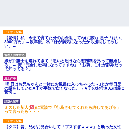
【驚愕】私「今まで育てた分のお金返してね(冗談)」息子「はい、
3000万円」→数年後。私「妹が病気になったから援助して欲し
い」→
嫁が弁護士を連れてきて「悪いと思うなら慰謝料を払って離婚し
ろ」→ 俺「完全に恐喝になってますね」「お前、これが詐欺だっ
て知ってる？」
｢昨日はお兄ちゃんと一緒にお風呂に入っちゃった～｣とか毎日兄
の話をしていたA子が事故で亡くなった。→Ａ子のお母さんの話に
驚愕…
ミスした新人(
)に冗談で「行為させてくれたら許してあげる」
って言ったら・・・
【クズ】昔、兄がお見合いして「ブスすぎｗｗｗ」と断った女性