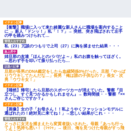
【衝撃】職場に入って来た綺麗な新人さんに職場を案内すること
に → 新人「ドンッ！」私「！？」→ 突然、突き飛ばされて左手
の甲を踏みつけられて…
私（23）冗談のつもりで上司（27）に胸を揉ませた結果・・・
姉旦那の友達「ほんとのパパだよ～」私のお腹を触ってほざく。
→思わず手を叩いて振り払ったら…
旦那が長男のDNA鑑定をしたら血縁関係0%だった。旦那「やっぱ
りウワキしてたんだな…」長男「俺は誰の子供なの？」長女・次
男「ウワキ女！」
【唖然】帰宅したら旦那のスポーツカーが消えていた。警察『目
立つし、すぐ見つかるかもしれません』→ 数時間後・・警察『××
さんご存じですか？』
【画像】女の子「お母さん！！私ようやくファッションモデルに
選ばれたの！絶対見に来てね！」→悲しい結果がこれ・・・
とっさに女児を捕まえたら変質者扱いされた。母親「あっち行っ
てよ！気持ち悪い！（ｼｯｼｯ」→ 後日、俺を見つけた母親がすっ飛