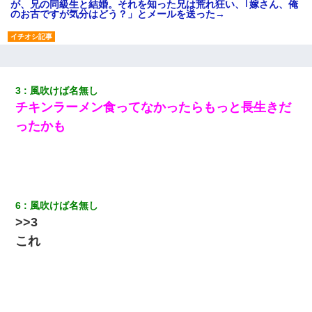
が、兄の同級生と結婚。それを知った兄は荒れ狂い、｢嫁さん、俺
のお古ですが気分はどう？」とメールを送った→
父親がくも膜下出血で突然ﾀﾋ。→母の貯金が0なことが判明。→母
「私を家に置いてほしい、どうか見捨てないで(土下座」俺・嫁
「…」
3
風吹けば名無し
チキンラーメン食ってなかったらもっと長生きだ
新築の家で。クラクラするくらいの「白粉の匂い」が鼻につくも
嫁＆娘「そんな匂いしない…」ある日、友人奥「素敵なアンティ
ったかも
ークですね！」俺（！？）
【復讐】義兄嫁「生活費、足りない分を貸してほしい」私「貸す
わけないでしょｗｗｗｗ」→ 理由を話したら泣き出して・・私
（あまりにも希望通り）
6
風吹けば名無し
32歳ワイ、34歳の可愛い女と付き合うも現実を知ってしまい無事
>>3
死亡・・・
これ
日航機墜落事故の「ここからは日本語で大丈夫ですよ〜」の絶望
感がヤバイ・・・
医者「糖尿病で余命1年です」 ワイ「知らんわｗどうせ死ぬなら