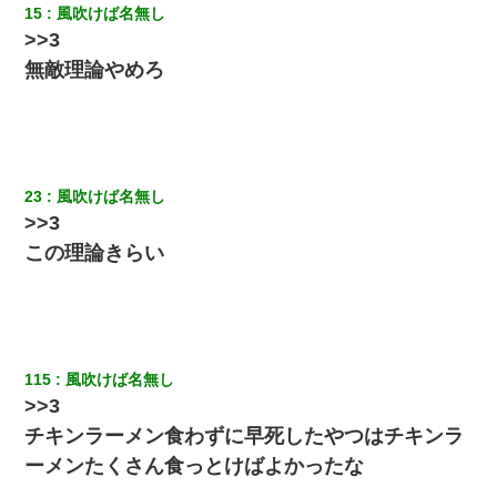
15
風吹けば名無し
食べる量増やすわｗ」→結果ｗｗｗｗｗ
>>3
無敵理論やめろ
テレワーク上司「会議中はカメラ付けろ！」女社員「え、事前連
絡無しは無理」上司「いいから付けろ！」→
【画像】女の子「お母さん！！私ようやくファッションモデルに
選ばれたの！絶対見に来てね！」→悲しい結果がこれ・・・
23
風吹けば名無し
>>3
【衝撃】職場に入って来た綺麗な新人さんに職場を案内すること
に → 新人「ドンッ！」私「！？」→ 突然、突き飛ばされて左手
この理論きらい
の甲を踏みつけられて…
私『貯金貯まったし、やっと家建てられるね！』夫「実家を二世
帯住宅にした。それに貯金使った」→私『離婚しよう』夫「え
っ」私『使った貯金はあげるから』→すると…
115
風吹けば名無し
13歳娘が元嫁のところから逃げてきた。どう扱ったらいいのかわ
>>3
からない
チキンラーメン食わずに早死したやつはチキンラ
ーメンたくさん食っとけばよかったな
彼女との行為を録画した結果→衝撃の事実が判明したｗｗｗｗｗ
ｗ