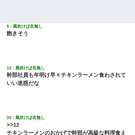
引先のトップが母方の叔父だったので…
小2の頃、妹と昼寝してたら家が火事になってて気づくと逃げ場が
なかった。妹を抱き締めて「ﾀﾋんじゃうよ」って泣いてたら…
5
風吹けば名無し
飽きそう
今日夫の実家に泊ったんだけど、朝起きたら股間がなんかモッコ
リしてた
私「まとめ買いして冷凍ストックしてる」Ａ「ずるい！クレク
レ！」私「なんでよ」Ａ「ケーチ！バーカ！」→ 後日、Ａ旦那が
凸してきた
12
風吹けば名無し
幹部社員も年明け早々チキンラーメン食わされて
【衝撃】嫁父の会社に勤続１０年、手取り１４万 → 俺「２２万も
いい迷惑だな
らえる会社から誘われた。転職したい」義父「クビ！（激怒」嫁
「離婚！（激怒」
妹が嘘つきな元カレと寄りを戻してしまったという話をしていた
ら、旦那の顔が曇って雰囲気が一転。そそくさと話を切り上げて
いつもより早く寝付いてしまった…｜生活｜ワロタあんてな
33
風吹けば名無し
>>12
【考察】兄嫁急死の1年後、兄が引越すというので手伝いに行った
チキンラーメンのおかげで幹部が高級な料理食え
ら下着が入った引き出しの奥にとんでもないモノを見つけた