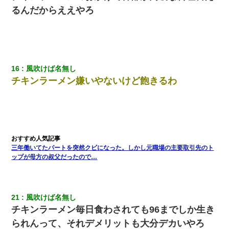
るんだからええやろ
10年ほど前、息子がまだ年中だった時に離婚したんだけど、一昨
年の暮れに突然息子が職場を訪ねてきた。
高1のとき男に襲われ、不妊の叔母に頼まれて出産。→叔母夫婦が
養子縁組してアメリカに子供を連れ帰った。→9・11で叔母夫婦が
16
風吹けば名無し
亡くなってしまい…
チキンラーメン嫌いやないけど飽きるわ
童貞俺、宅飲みした女友達2人を家に泊めた結果ｗｗｗｗｗｗ
さっき嫁から、「愛しています」ってメールが届いた。俺も「愛
してます」って送ったら
三年働いてたパートを突然クビになった。しかし元職場の主要取引先のト
ップが母方の叔父だったので…
21
風吹けば名無し
チキンラーメン毎日食わされても96までしか生き
られんって、それデメリットも大分デカいやろ