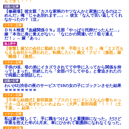
んできて・・・
【修羅場】彼女親「カスな家柄のヤツなんかと家族になるのはご
めんだ」俺「じゃあ別れます…」→ 彼女「なんで言い返してくれ
なかったの？（泣」
ＤＮＡ検査『血縁関係０％』旦那「やっぱり托卵だったんだ…」
嫁「本当に身に覚えがない」「なにかの間違いだ！取り違え
だ！」→ 嫁「あっ」
【衝撃】嫁父の会社に勤続１０年、手取り１４万 → 俺「２２万も
らえる会社から誘われた。転職したい」義父「クビ！（激怒」嫁
「離婚！（激怒」
子供の頃、母の弟にイタズラされてて中学に入ってから関係を持
ってしまった。拒絶したら「全部バラしてやる」と脅迫されたの
で両親に全部話した。
わい(42)渋谷の夜のサービスで19の女の子にゴックンさせた結果
ｗｗｗｗｗｗｗｗ
【不幸な結婚式】新郎親族「ブスのくせにドレスなんか着ちゃっ
てさ～ほんと恥ずかしいわよね～（大声」新郎両親「！！！（土
下座」→ 結果・・・
私は家が貧しくて、手に職をつけようと看護師になった。だけど
卒業を控えた年の1月末、車にひかれて看護師になれなくなった。