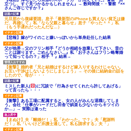
ション鳴らしてんだ！降りてこ
立つし、すぐ見つかるかもしれません』→ 数時間後・・警察『××
いよ！」と怒鳴りだし...
さんご存じですか？』
【衝撃】報酬100万円超の治験
募集がこちらｗｗｗｗｗ(※画像
元旦那から復縁要請。息子「最新型のiPhoneも買えない貧乏は嫌
あり)
だ、再婚して」私「なら父親と暮らせ」息子「やった＾＾」私
【ネット騒然】惨殺されたタ
（もう手遅れだったんだな…）
ワマン頂き女子のこの動画、す
げえええええｗｗｗｗｗｗｗｗ
【悲報】嫁がワイのこと嫌いっぽいから単身赴任した結果
ｗｗｗ
【愕然】白のクラウン俺氏、
父が他界→父のフリン相手『どうか相続を放棄して下さい、昔の
高速道路左車線を制限速度で走
ことは謝ります。ごめんなさい…』私「お子さんはフリン略奪婚
った結果wwwwwwwwwwww
って知ってるの？」相手『 』結果→
百年の恋12-899 食べた量を
張り合ってくる
【衝撃】婚約者「兄と結婚はするけど嫁入りするわけじゃない。
【悲報】佐藤輝明・・・２軍
お互い干渉はしないようにしましょう」→ その後に結納金の話を
でも盛大にやらかす←あまり悲
したので、母が・・・
しませないでくれ
ミスした新人(
)に冗談で「行為させてくれたら許してあげる」
って言ったら・・・
【衝撃】ある工場に配属すると、女の人がみんな退職してしま
う。会社「仕事がハードだし田舎で娯楽も少ないからキツイの
か…」→ 実際は違った
【まぬけ】夫「離婚だ！」私「わかった。で？」夫「慰謝料
だ！」私「いいけど弁護士通して。私も請求する」夫「」