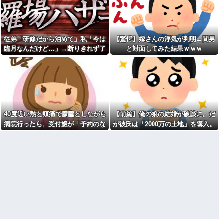
達とは生きている世界が違う」
量注文→キャンセルを繰り返し
といつも言われる
た32歳女を逮捕 238アカウン
ト、総額43億円超「注文したこ
コンビニのおでんを買ったら
とで欲求が満たされた」
注文した具が入っていなかっ
た。尋常でなくムカついたので
悪口回避＆一人好きの私、同
従弟「研修だから泊めて」私「今は
【驚愕】嫁さんの浮気が判明→間男
店員に...
僚から「自サバ女かと思って
た」と言われモヤモヤ…「全然
臨月なんだけど…」→断りきれず了
と対面してみた結果ｗｗｗ
【衝撃画像】ババアがジジイ
違った～」と言われるも、気に
にチェーンソー！？←一体何が
承したら、さらに図々しい要求まで
なって夜も眠れない私はどこが
あったんやコレw w w w w w w
サバサバ？←ネチネチ気にして
飛び出して…
w w
る時点で自サバじゃない他
【画像】ワイ「アルファード
コンビニのおでんを買ったら
いいなあ。買いに行くか」店員
注文した具が入っていなかっ
「ほいっ見積もりな！」ワイ
た。尋常でなくムカついたので
「金額おかしくね？」←お前ら
店員に...
もそう思うよな？？？？？
40度近い熱と頭痛で朦朧としながら
【前編】俺の娘の結婚が破談に。だ
ウトがウワキしてる事が発覚
【驚愕】ユーチューバー「撮
し、トメが倒れた。ブチギレた
病院行ったら、受付嬢が「予約のな
が彼氏は「2000万の土地」を購入。
影で使うから、この高級時計も
夫とウトが殴り合いになり...
車もぜ～んぶ経費でタダ！ｗ」
い人は診ません」と拒否された。タ
こじれた二人は想像以上の修羅場に
←まさかコレ本気にしてる奴な
公園遊びの菓子交換が嫌だ。
クシーを呼ぶための電話も貸してく
んておらんよな？よな？w w w
大人数だと菓子食べ放題みたい
w w w w w w w w
になっちゃって身体にも歯にも
れず...
良くないし最悪
【悲報】ちいかわの映画を見
たイラン人が激怒｢子供に見せる
洗濯をしてくれるのは嬉しい
内容じゃない｡悪影響は計り知れ
んだが浴室乾燥機をほぼ毎日使
ない｣←これw w w w w w w w w
い「電気代もかかるし天気の良
い日は外で干してくれたら嬉し
【速報】へずまりゅうさん、
い」と子なしの専業主婦の妻に
完全に聖人の顔へ←これw w w
伝えたらブチ切れ。電気代は別
w w w w w
に
彼の実家に結婚のご挨拶に行