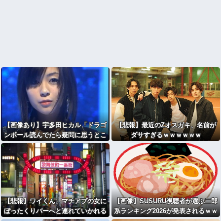
【画像あり】宇多田ヒカル「ドラゴ
【悲報】最近のZオスガキ、名前が
ンボール読んでたら疑問に思うとこ
ダサすぎるｗｗｗｗｗｗ
ろがあったんだけど」⇒ｗｗ
【悲報】ワイくん、マチアプの女に
【画像】SUSURU視聴者が選ぶ二郎
ぼったくりバーへと連れていかれる
系ランキング2026が発表されるｗｗ
⇒ｗｗｗ
ｗ