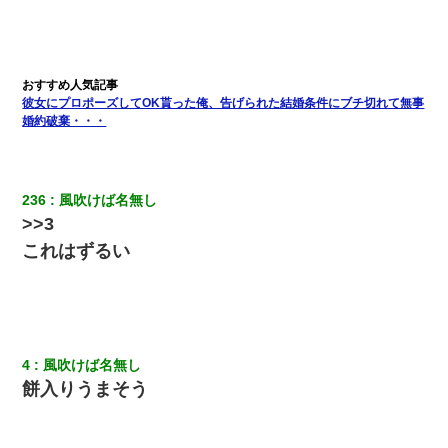
【悲報】嫁がワイのこと嫌いっぽいから単身赴任した結果
夫に癌の余命宣告。その闘病中に長女から信じられない言葉を受
彼女にプロポーズしてOK貰った俺、告げられた結婚条件にブチ切れて無事
けた
婚約破棄・・・
上司「何なの、この書類！！」私「あの‥」上司「今は私が話し
てるの！」私「ですから」上司「黙って聞きなさい！」私「それ
は」上司「言い訳しない！」→結果ｗｗｗｗｗ
236
風吹けば名無し
>>3
私が遺産を相続。→それを知った義両親が「旅行代金を出せ！」
これはずるい
「リフォーム費用を負担しろ！」「金の管理は私達がする！」と
浅ましくも集りにきた。
転職先が決まったので退職の意思を伝えたら。上司「無責任」
「簡単には辞めさせない」私（どうせ辞めるし…）→ 思いっきり
反論をしてみた
4
風吹けば名無し
餅入りうまそう
俺「初対面でなに言ったか覚えてる？」嫁「臭いんだよ！キモオ
タ？だっけ？」俺「だいたい合ってる。で、なんで告白してきた
の？」→