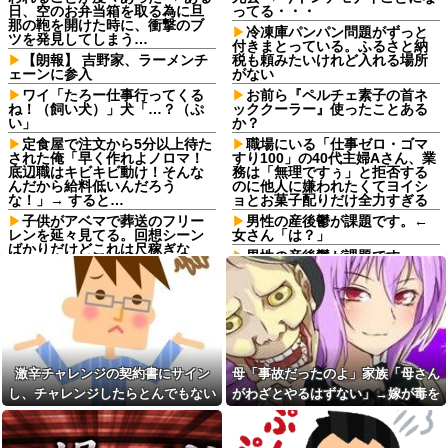
日、空のお弁当箱を取る為に旦
ってる・・・
那の鞄を開けた時に、衝撃のブ
冷凍庫パンパン問題がずっと
ツを発見してしまう…
付きまとっている。ふるさと納
【朗報】 吉野家、ラーメンチ
税も頼みたいけれど入れる場所
ェーンに参入
がない
ワイ「たろー仕事行ってくる
お前ら『ペルチェ素子の首ネ
ね！（飼い犬）」犬「…？（ぷ
ッククーラー』使ったことある
い」
か？
定食屋で注文から5分以上待た
職場にいる「仕事ゼロ・ゴマ
された俺「早く作れよノロマ！
すり100」の40代主婦Aさん、業
底辺職はキビキビ動け！そんな
務は「無理ですぅ」と拒否する
んだから給料低いんだろう
のに他人に嫌われたくてヨイシ
な！」→ すると…
ョとお菓子配りだけ全力すぎる
子供がアベマで葬送のフリー
男性の産後鬱が課題です。←
レンを延々見てる。回想シーン
女さん「は？」
ばかりだけどこれは尺稼ぎな
男性の産後鬱が課題です。←
の？
女さん「は？」
ATMで何度も入出金を繰り返
愛犬が永眠してからの毎日が
す人に声をかけた若い女性にモ
つらい
ヤっとする。若い人ってそんな
余裕ないのかな？
ロケバスで性的暴行の罪、元
ジャンポケ斉藤被告に懲役7年求
15年くらい前に「若者は主に
刑⇒！
スマホを使用してるからＰＣに
激辛チャレンジの契約書にサイン
母「事故だったのよ」家族「母さん
疎い子が多い」って言われてた
息子に『葵』と名付けたら、
けど今はどう？
初対面では必ず女の子だと思わ
し、チャレンジしたらとんでもない
がわざとやるはずない」→嫁が毒を
れる。同じ名前でも避けられな
2次元ヲタクの私は恋人が居た
事態になった。救急車運ばれ胃の洗
飲まされ子どもを失ったのに信じて
かった勘違いとは…
こともある。明るい性格のせい
浄や入院2日で10万超えて...
もらえず…
か「貴女はヲタクじゃない、私
【衝撃】ジャンプストアで大