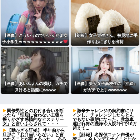
【画像】こういうのでいいんだよ女
【朗報】女子大生さん、被災地に手
子小学生ｗｗｗｗｗｗｗｗｗｗｗ
作りおにぎりを出荷
【画像】あいみょんの横顔、ガチで
【画像】美人女子高校生の『油絵』
ヌけると話題にwwww
がガチで上手wwwwww
同僚男性とのお付き合いを断
激辛チャレンジの契約書にサ
ったら「理屈に合わない主張を
インし、チャレンジしたらとん
振りかざす感情的なヒステリー
でもない事態になった。救急車
女」と言いふらされて・・・
運ばれ胃の洗浄や入院2日で10万
超えて...
【動かざる証拠】 半年前から
旦那に「お弁当いらない」と言
【訃報】名探偵コナン声優が
われることが度々あった → ある
死去 → 今トンデモナイことにな