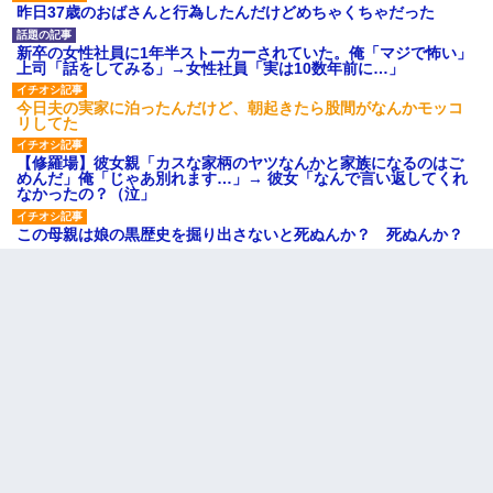
昨日37歳のおばさんと行為したんだけどめちゃくちゃだった
新卒の女性社員に1年半ストーカーされていた。俺「マジで怖い」
上司「話をしてみる」→女性社員「実は10数年前に…」
今日夫の実家に泊ったんだけど、朝起きたら股間がなんかモッコ
リしてた
【修羅場】彼女親「カスな家柄のヤツなんかと家族になるのはご
めんだ」俺「じゃあ別れます…」→ 彼女「なんで言い返してくれ
なかったの？（泣」
この母親は娘の黒歴史を掘り出さないと死ぬんか？ 死ぬんか？