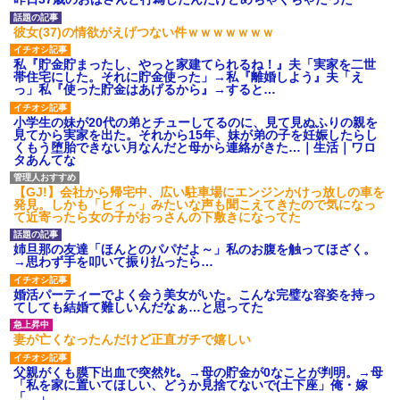
【ネット騒然】惨殺されたタ
ワマン頂き女子のこの動画、す
げえええええｗｗｗｗｗｗｗｗ
彼女(37)の情欲がえげつない件ｗｗｗｗｗｗｗ
ｗｗｗ
【愕然】白のクラウン俺氏、
私『貯金貯まったし、やっと家建てられるね！』夫「実家を二世
高速道路左車線を制限速度で走
帯住宅にした。それに貯金使った」→私『離婚しよう』夫「え
った結果wwwwwwwwwwww
っ」私『使った貯金はあげるから』→すると…
百年の恋12-899 食べた量を
張り合ってくる
小学生の妹が20代の弟とチューしてるのに、見て見ぬふりの親を
見てから実家を出た。それから15年、妹が弟の子を妊娠したらし
【悲報】佐藤輝明・・・２軍
くもう堕胎できない月なんだと母から連絡がきた…｜生活｜ワロ
でも盛大にやらかす←あまり悲
タあんてな
しませないでくれ
【GJ!】会社から帰宅中、広い駐車場にエンジンかけっ放しの車を
発見。しかも「ヒィ～」みたいな声も聞こえてきたので気になっ
て近寄ったら女の子がおっさんの下敷きになってた
姉旦那の友達「ほんとのパパだよ～」私のお腹を触ってほざく。
→思わず手を叩いて振り払ったら…
婚活パーティーでよく会う美女がいた。こんな完璧な容姿を持っ
てしても結婚て難しいんだなぁ…と思ってた
妻が亡くなったんだけど正直ガチで嬉しい
父親がくも膜下出血で突然ﾀﾋ。→母の貯金が0なことが判明。→母
「私を家に置いてほしい、どうか見捨てないで(土下座」俺・嫁
「…」