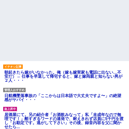
朝起きたら嫁がいなかった。俺（嫁も嫁実家も電話に出ない…不
安だ）→ 仕事を早退して帰宅すると、嫁と嫁両親と知らない男が
２人・・・
日航機墜落事故の「ここからは日本語で大丈夫ですよ〜」の絶望
感がヤバイ・・・
居酒屋にて。兄の紹介者「お酒飲みなって」私「未成年なので無
理です！」酷すぎるワードの連発で、耐えきれず店員に5千円を渡
し「お勘定です。逃がして下さい」その後、録音内容を父に聞か
せたら...