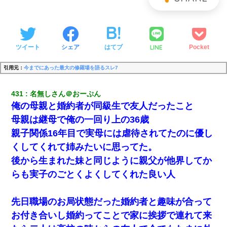
LINE
ツイート
シェア
はてブ
Pocket
引用元：
今までにあった最大の修羅場を語るスレ7
431
名無しさん＠おーぷん
俺の母親と婚約者が同級生で友人だったこと
母親は継母で俺の一回り上の36歳
親子関係16年目で実母には虐待されてたのに優し
くしてくれて姉みたいに思ってた。
後から生まれた妹と同じように親父が他界してか
らも実子のごとくよくしてくれた良い人
先日職場のお局状態だった婚約者と趣味が合って
お付き合いし婚約ってことで家に挨拶で連れて来