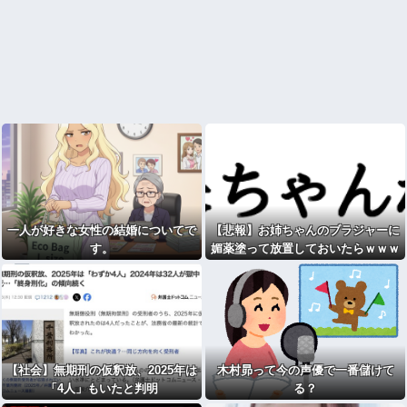
一人が好きな女性の結婚についてで
【悲報】お姉ちゃんのブラジャーに
す。
媚薬塗って放置しておいたらｗｗｗ
ｗｗｗｗｗｗｗwwww
【社会】無期刑の仮釈放、2025年は
木村昴って今の声優で一番儲けて
「4人」もいたと判明
る？