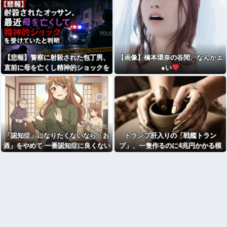
【悲報】警察に射殺された包丁男、
【画像】橋本環奈の谷間、なんかエ
直前に母を亡くし精神的ショックを
●い
受けていたと判明
「認知症」になりたくないなら「お
トランプ肝入りの「戦艦トラン
酒」をやめて 一番認知症に良くない
プ」、一隻作るのに4兆円かかる模
のは「お酒」と判明
様ｗｗｗ