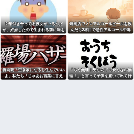
彼女「他の男性に誘われちゃ
く自宅の風呂に入れよ
った」俺「それ言って何がした
【正論】今の20代「タモリっ
いの？」→何度も試されるたび
ておもしろくないじゃん。笑っ
気持ちが冷めていって…
たことないんだけど、なにがす
【後編】俺の娘の結婚が破談
ごいの？」他
２年付き合ってる彼女がいるんだ
焼肉店でノンアルコールビールを飲
に。だが彼氏は「2000万の土
彼女と同棲初めたら家に物が5
が、妊娠したので生まれる前に籍を
んだら2杯目で急性アルコール中毒
地」を購入。こじれた二人は想
倍くらい増えてストレスヤバ
像以上の修羅場に
入れたいと言われた。俺は種がほぼ
になった。それで警察と保健所を巻
い。3LDKで余裕だろと思ってた
NTTから見に覚えのない請求
けど全部埋めやがった
無いはずなのに...
き込む騒ぎに…
書がきた。無視しようと思って
【悲報】警察に射殺された包
いたら、とんでもない事実が判
丁男、直前に母を亡くし精神的
明して…
ショックを受けていたと判明
【悲報】Z世代「なんでセルフ
里帰り出産した嫁が実家から
レジなのに自分で商品通さない
帰ってこないので離婚要求。す
といけないんだ」
義両親「空き家になるし住んでいい
「もう無理！男なんて可愛くない無
ると義父がブチギレた
祭りって謎だよな、誰が神輿
よ」私たち「じゃあお言葉に甘え
理！」と言って子供を置いて出て行
旦那の同僚女が旦那の元カ
担いでるの？屋台出店してる奴
ノ。なのにしょっちゅうペアで
て…」→引っ越した途端、予想外の
った息子嫁
らは誰の許可を得て商売してる
仕事してて遅くまで残業したり
の？
出来事が待っていて…
二人で出張に行ったり。なんで
お前ら急げ！怪しい外人みつ
「今度の出張は一人で行く」っ
けたら法務省にタレコミしてみ
て嘘つくのかな
ろ！意外と仕事するぞ？
38歳マザコン夫の誕生日に
【悲報】大卒初任給600万の時
「むしゅこたんおめでとう！」
代へ
と義実家を飾り付ける超過干渉
wwwwwwwwwwwwwwwwww
トメ！ご近所さんを招待してあ
w
げたら、38歳メタボ夫が登場し
て近所のおじいさんが大爆発す
【画像】タトゥーだらけの美
る事態に
人海鮮料理人、現る！！←コレ