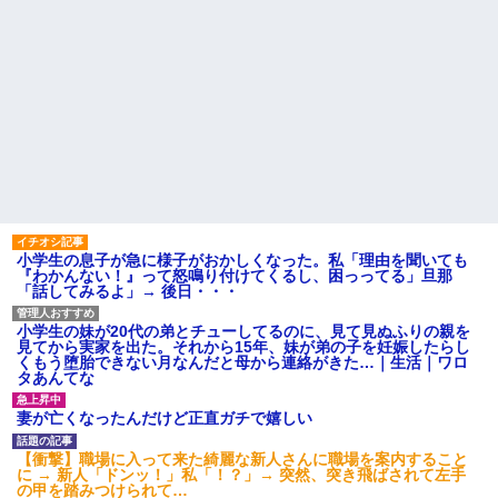
13歳娘が元嫁のところから逃げてきた。どう扱ったらいいのかわ
からない
放置子が病院送りになったらしい → 俺（二度と帰ってくるなよ…
嫁を半身不随にしやがった恨みは、正直こんなもんじゃ晴れな
い）
【衝撃】婚約者「兄と結婚はするけど嫁入りするわけじゃない。
お互い干渉はしないようにしましょう」→ その後に結納金の話を
したので、母が・・・
小学生の息子が急に様子がおかしくなった。私「理由を聞いても
『わかんない！』って怒鳴り付けてくるし、困っってる」旦那
さっき嫁から、「愛しています」ってメールが届いた。俺も「愛
「話してみるよ」→ 後日・・・
してます」って送ったら
小学生の妹が20代の弟とチューしてるのに、見て見ぬふりの親を
見てから実家を出た。それから15年、妹が弟の子を妊娠したらし
今日夫の実家に泊ったんだけど、朝起きたら股間がなんかモッコ
くもう堕胎できない月なんだと母から連絡がきた…｜生活｜ワロ
リしてた
タあんてな
妻が亡くなったんだけど正直ガチで嬉しい
彼女(37)の情欲がえげつない件ｗｗｗｗｗｗｗ
【衝撃】職場に入って来た綺麗な新人さんに職場を案内すること
に → 新人「ドンッ！」私「！？」→ 突然、突き飛ばされて左手
17年飼っていた犬が亡くなった。鼻水垂らし嗚咽する私に、猫が
の甲を踏みつけられて…