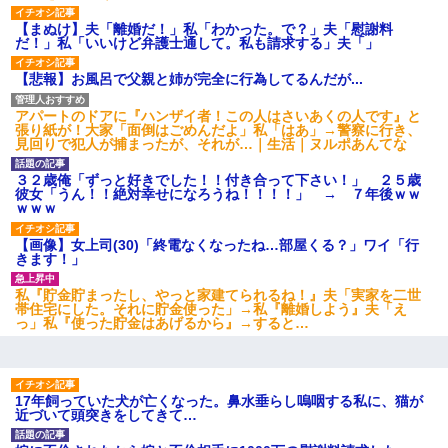
近づいて頭突きをしてきて…
【まぬけ】夫「離婚だ！」私「わかった。で？」夫「慰謝料
だ！」私「いいけど弁護士通して。私も請求する」夫「」
10年ほど前、息子がまだ年中だった時に離婚したんだけど、一昨
年の暮れに突然息子が職場を訪ねてきた。
【悲報】お風呂で父親と姉が完全に行為してるんだが...
アパートのドアに『ハンザイ者！この人はさいあくの人です』と
私が遺産を相続。→それを知った義両親が「旅行代金を出せ！」
張り紙が！大家「面倒はごめんだよ」私「はあ」→警察に行き、
「リフォーム費用を負担しろ！」「金の管理は私達がする！」と
見回りで犯人が捕まったが、それが…｜生活｜ヌルポあんてな
浅ましくも集りにきた。
３２歳俺「ずっと好きでした！！付き合って下さい！」 ２５歳
彼女「うん！！絶対幸せになろうね！！！！」 → ７年後ｗｗ
【衝撃】嫁父の会社に勤続１０年、手取り１４万 → 俺「２２万も
ｗｗｗ
らえる会社から誘われた。転職したい」義父「クビ！（激怒」嫁
「離婚！（激怒」
【画像】女上司(30)「終電なくなったね…部屋くる？」ワイ「行
きます！」
【悲報】嫁がワイのこと嫌いっぽいから単身赴任した結果
私『貯金貯まったし、やっと家建てられるね！』夫「実家を二世
帯住宅にした。それに貯金使った」→私『離婚しよう』夫「え
っ」私『使った貯金はあげるから』→すると…
ナンパにほいほい付いていった私、地獄に落ちる
「お前の父ちゃんは自宅警備員」とかからかわれたけど、実はと
17年飼っていた犬が亡くなった。鼻水垂らし嗚咽する私に、猫が
んでもない仕事に就いていた
近づいて頭突きをしてきて…