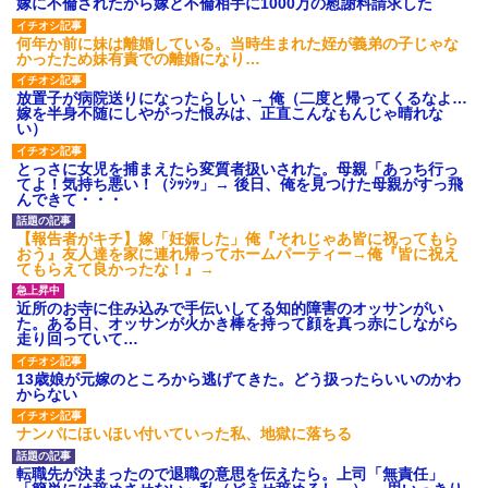
嫁に不倫されたから嫁と不倫相手に1000万の慰謝料請求した
三年働いてたパートを突然クビになった。しかし元職場の主要取
引先のトップが母方の叔父だったので…
何年か前に妹は離婚している。当時生まれた姪が義弟の子じゃな
かったため妹有責での離婚になり…
隣の部屋の住民の母親、オートロックを突破してマンションに入
り込んできたみたいで、ずっとドアの前で喚いてて滅茶苦茶うる
放置子が病院送りになったらしい → 俺（二度と帰ってくるなよ…
さかった。
嫁を半身不随にしやがった恨みは、正直こんなもんじゃ晴れな
い）
とっさに女児を捕まえたら変質者扱いされた。母親「あっち行っ
友人とふたりで山口に旅行した時の事。レンタカーを借りて山の
てよ！気持ち悪い！（ｼｯｼｯ」→ 後日、俺を見つけた母親がすっ飛
中の道を走っていたら、突然ガガッ！って音がして…
んできて・・・
【報告者がキチ】嫁「妊娠した」俺『それじゃあ皆に祝ってもら
【修羅場】彼女親「カスな家柄のヤツなんかと家族になるのはご
おう』友人達を家に連れ帰ってホームパーティー→俺『皆に祝え
めんだ」俺「じゃあ別れます…」→ 彼女「なんで言い返してくれ
てもらえて良かったな！』→
なかったの？（泣」
近所のお寺に住み込みで手伝いしてる知的障害のオッサンがい
た。ある日、オッサンが火かき棒を持って顔を真っ赤にしながら
【驚愕】5000円でＪＫと行為してきたが後悔しかない…
走り回っていて…
13歳娘が元嫁のところから逃げてきた。どう扱ったらいいのかわ
義兄嫁が義実家で「コロナ陽性だったからこのまま療養させて下
からない
さい」と言い出してド修羅場になった
ナンパにほいほい付いていった私、地獄に落ちる
転職先が決まったので退職の意思を伝えたら。上司「無責任」