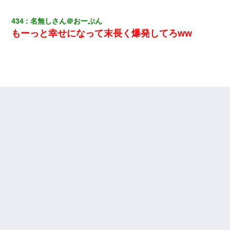
22歳の頃、父に36歳の男性とお見合いをしてくれと頼まれた。父
434
名無しさん＠おーぷん
の親会社の経営者の息子さんだったので、父も喜んで私の写真を
送ったんだが→
もーっと幸せになって末長く爆発してろww
ミスした新人(
)に冗談で「行為させてくれたら許してあげる」
って言ったら・・・
【報告者がキチ】嫁「妊娠した」俺『それじゃあ皆に祝ってもら
おう』友人達を家に連れ帰ってホームパーティー→俺『皆に祝え
てもらえて良かったな！』→
彼氏の家に泊まる事になり、ゲームで盛り上がってさぁ寝よう！
と電気を消すとミシッって音が…彼「ちょっと待ってて」→勢い
よくドアを開けるとなんと…
【画像】女上司(30)「終電なくなったね…部屋くる？」ワイ「行
きます！」
【考察】兄嫁急死の1年後、兄が引越すというので手伝いに行った
ら下着が入った引き出しの奥にとんでもないモノを見つけた