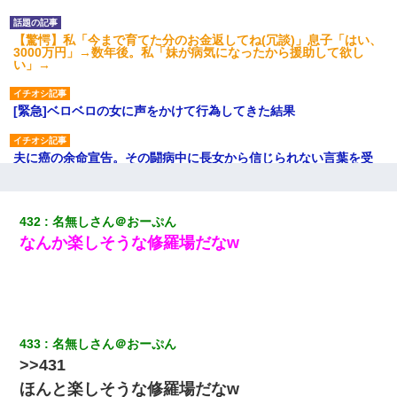
【驚愕】私「今まで育てた分のお金返してね(冗談)」息子「はい、
3000万円」→数年後。私「妹が病気になったから援助して欲し
い」→
[緊急]ベロベロの女に声をかけて行為してきた結果
夫に癌の余命宣告。その闘病中に長女から信じられない言葉を受
けた
書店「息子さんが万引きしました」私「はっ？(息子目の前にいる
432
名無しさん＠おーぷん
し…)うちの子ではないので迎えに行きません」→息子を名乗って
なんか楽しそうな修羅場だなw
た人物の正体が判明するも・・・
父親がくも膜下出血で突然ﾀﾋ。→母の貯金が0なことが判明。→母
「私を家に置いてほしい、どうか見捨てないで(土下座」俺・嫁
「…」
433
名無しさん＠おーぷん
高1のとき男に襲われ、不妊の叔母に頼まれて出産。→叔母夫婦が
>>431
養子縁組してアメリカに子供を連れ帰った。→9・11で叔母夫婦が
亡くなってしまい…
ほんと楽しそうな修羅場だなw