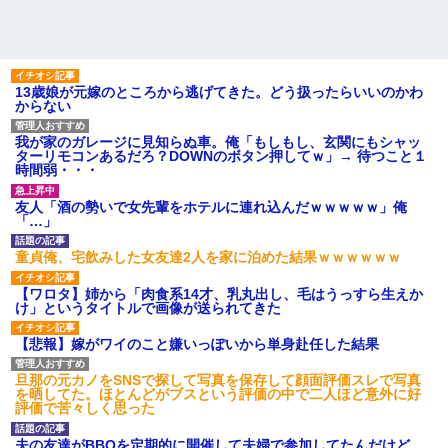
13歳娘が元嫁のところから逃げてきた。どう扱ったらいいのかわ
からない
我が家のガレージに見知らぬ車。俺「もしもし、玄関にもシャッ
ターリモコンあるだろ？DOWNのボタン押してｗ」→ 待つこと１
時間弱・・・
友人「酒の勢いで女先輩をホテルに連れ込んだｗｗｗｗｗ」俺
「…」
童貞俺、宅飲みした女友達2人を家に泊めた結果ｗｗｗｗｗｗ
【ワロタ】姉から「肉食系14才、乳丸出し、毛はうっすら生えか
け」というタイトルで画像が送られてきた
【悲報】嫁がワイのこと嫌いっぽいから単身赴任した結果
旦那の元カノをSNSで探して写真を保存して顔面評価スレで写真
を晒してた。ほとんどがブスという評価の中で二人ほど意外に好
評価で苦々しく思った
夫の友達がBBQを定期的に開催して夫婦で参加してたんだけど、