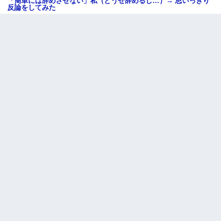
「簡単には辞めさせない」私（どうせ辞めるし…）→ 思いっきり
反論をしてみた