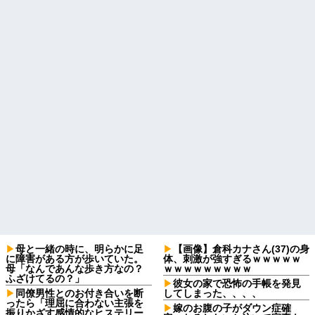
母と一緒の時に、明らかに足
【画像】倉科カナさん(37)の身
に障害がある方が歩いていた。
体、刺激が強すぎるｗｗｗｗｗ
母「なんであんな歩き方なの？
ｗｗｗｗｗｗｗｗｗ
ふざけてるの？」
彼女の家で恐怖の手帳を発見
同僚男性とのお付き合いを断
してしまった、、、、
ったら「理屈に合わない主張を
嫁のお腹の子がダウン症確
振りかざす感情的なヒステリー