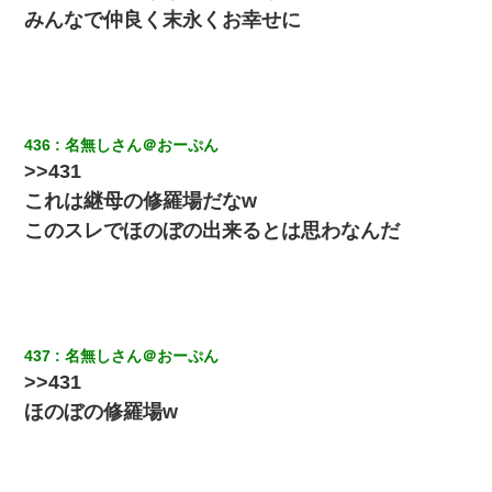
みんなで仲良く末永くお幸せに
私は家が貧しくて、手に職をつけようと看護師になった。だけど
卒業を控えた年の1月末、車にひかれて看護師になれなくなった。
旦那の元嫁「離婚したとはいえ、私が本来の妻。許可なく結婚す
るなんてどういう神経してるの？離婚届を記入して持って来い」
436
名無しさん＠おーぷん
→笑いが止まらなくなり・・・
>>431
これは継母の修羅場だなw
【衝撃】女友達から行為中に告白されてOKした結果
このスレでほのぼの出来るとは思わなんだ
子供の頃、母の弟にイタズラされてて中学に入ってから関係を持
ってしまった。拒絶したら「全部バラしてやる」と脅迫されたの
で両親に全部話した。
嫁が弁護士を連れてきて「悪いと思うなら慰謝料を払って離婚し
437
名無しさん＠おーぷん
ろ」→ 俺「完全に恐喝になってますね」「お前、これが詐欺だっ
>>431
て知ってる？」
ほのぼの修羅場w
隣室のお婆ちゃん「下階からの異臭に困ってる、今もすっごく臭
い」私「変だなあ～なにも臭わないよ」→ その後。警察『絶対に
窓とドアを開けないで』