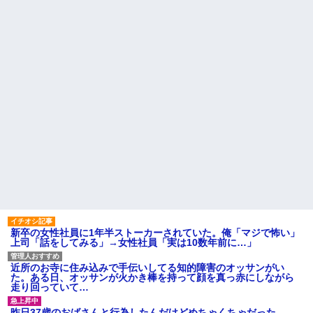
はセクシー過ぎてワイらにブッ
休んだ翌日、先輩パートに申
刺さりまくりw w w w w w w w
し送りあるかと確認したらいき
w
なりキレられた。このパートの
性格悪くないか？
【悲報】 「ゴールド免許で
す」←運が良かっただけかペー
【速報】専門家「イオンモー
パードライバーという事実ｗｗ
ル熊本の爆心地に”こんなも
ｗ
の”があったんだけど…」
ハードオフに売っていた4万
24歳の嫁に性的な魅力を感じ
4000円のフィギュアがヤバすぎ
なくなったので離婚したい件
るｗｗｗｗｗｗ「こんな高い
主な税金の成り立ちを調べて
の？ｗｗ」「逆に超安い」
みたよ
私「ちょっと、人の家の金庫
触らないでよ！」キチママ『そ
こに金庫があったから、開けて
みようとしただけ☆』義兄「泥
は出てけ！二度と来るな！」結
果・・・
私「初めて飲む味だけどなん
のお茶？」彼「ちっ！」私「」
【GIF】JSのカンチョーワロ
タ
新卒の女性社員に1年半ストーカーされていた。俺「マジで怖い」
後続車にクラクションを鳴ら
上司「話をしてみる」→女性社員「実は10数年前に…」
され彼氏が逆切れ。「何クラク
ション鳴らしてんだ！降りてこ
いよ！」と怒鳴りだし...
近所のお寺に住み込みで手伝いしてる知的障害のオッサンがい
た。ある日、オッサンが火かき棒を持って顔を真っ赤にしながら
【衝撃】報酬100万円超の治験
走り回っていて…
募集がこちらｗｗｗｗｗ(※画像
あり)
昨日37歳のおばさんと行為したんだけどめちゃくちゃだった