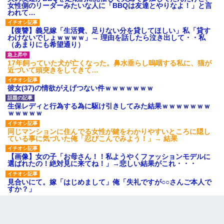
女性側のリーダーみたいな人に「BBQは友達とやりなよ！」と言
われて…
【復讐】義兄嫁「生活費、足りない分を貸してほしい」私「貸す
わけないでしょｗｗｗｗ」→ 理由を話したら泣き出して・・私
（あまりにも希望通り）
17年飼っていた犬が亡くなった。鼻水垂らし嗚咽する私に、猫が
近づいて頭突きをしてきて…
彼女(37)の情欲がえげつない件ｗｗｗｗｗｗｗ
生保レディと行為する為に駆け引きしてみた結果ｗｗｗｗｗｗｗ
ｗｗｗｗｗ
同じマンションに住んでる女性が鍵をわかりやすいところに隠し
ている事に気づいた俺「忍びこんでみよう！」→ 結果
【画像】女の子「お母さん！！私ようやくファッションモデルに
選ばれたの！絶対見に来てね！」→悲しい結果がこれ・・・
見合いにて。嫁「はじめまして」俺「失礼ですが○○さんご本人で
すか？」