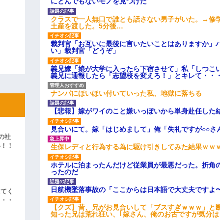
にとんでもないモノを見つけた
クラスで一人無口で誰とも話さない男子がいた。→修
土産を渡した。5分後…
裁判官「お互いに最後に言いたいことはありますか」
い」裁判官「どうぞ」
義兄嫁「娘が大学に入ったら下宿させて」私「しつこい
義兄に通報したら「志望校を変えろ！」とキレて・・
ナンパにほいほい付いていった私、地獄に落ちる
【悲報】嫁がワイのこと嫌いっぽいから単身赴任した
見合いにて。嫁「はじめまして」俺「失礼ですが○○さ
の社
い！！
生保レディと行為する為に駆け引きしてみた結果ｗｗ
」
ホテルに泊まったんだけど従業員が最悪だった。折角
ったのだ
日航機墜落事故の「ここからは日本語で大丈夫ですよ
えてく
・・・
【クズ】昔、兄がお見合いして「ブスすぎｗｗｗ」と
知った兄は荒れ狂い、｢嫁さん、俺のお古ですが気分