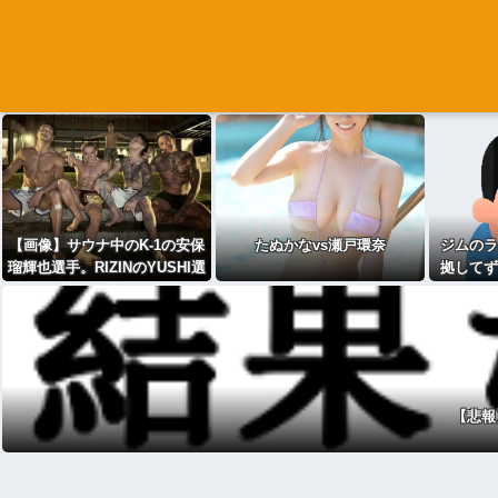
【画像】サウナ中のK‐1の安保
たぬかなvs瀬戸環奈
ジムのラ
瑠輝也選手。RIZINのYUSHI選
拠してず
手&ジョリー選手。の筋肉が日
体ｗｗｗ
本人離れしてかっこいい件
【悲報