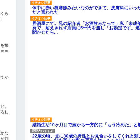
体中に赤い蕁麻疹みたいなのができて、皮膚科にいっ
だと言われた
いくら
い」
居酒屋にて。兄の紹介者「お酒飲みなって」私「未成
発で、耐えきれず店員に5千円を渡し「お勘定です。
聞かせたら...
気を振
ｗｗｗ
してか
けど、
よろし
結婚生活10ヶ月目で嫁から一方的に「もう冷めた」と
頃かな
22歳の頃、父に36歳の男性とお見合いをしてくれと
事が判