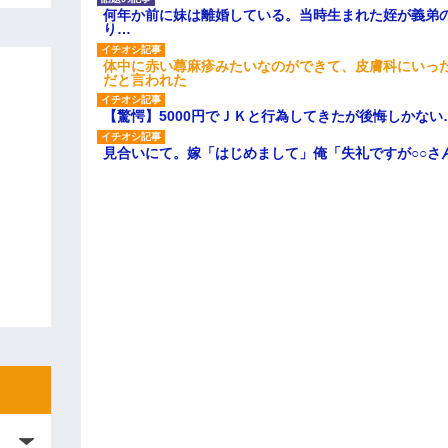
何年か前に妹は離婚している。当時生まれた姪が義弟
り…
体中に赤い蕁麻疹みたいなのができて、皮膚科にいっ
だと言われた
【驚愕】5000円でＪＫと行為してきたが後悔しかない
見合いにて。嫁「はじめまして」俺「失礼ですが○○さ