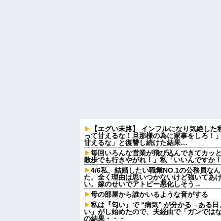
【エグい末路】 インフルになり気絶した
って甘えるな！旦那様の為に家事をしろ！
甘えるな」と復讐し続けた結果…
毎回いろんな営業が飛び込んできてカッ
散歩でも行きやがれ！」私「いいんですか！
4/6私、結婚したい職業NO.1の公務員
た。全く理由は思いつかないけど強いてあ
い。嫁のせいでアトピー悪化しそう→
母の部屋から誰かいるような音がする
私は『匂い』で “病気” が分かる→ある
い」がし始めたので、夫経由で「ガンでは
の結果・・・