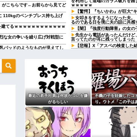
を利用して道端のガラス破片を踏
子』がこちらです←お前らから見てど
ｗｗｗｗｗ
【驚愕】『ちいかわ』が巨大“
に 110kgのベンチプレス持ち上げ
女叩きをするようになった夫。
るのである日を境に夫の話に共感
を建てるｗｗｗｗｗｗｗｗｗｗｗｗ
【闇】『強度行動障害』の女の
先生から電話があったんだけど
烈な女の争いを繰り広げ対戦型に
言ってたのが耳に残ってしまった
【悲報】X「アスペの検査した結
みで乳パッドのようなものが見えてし
祖母が農具をしまっている倉庫
→居酒屋での悪ノリが原因で、なぜ
【10年レス】なぜか美人妻には
彼は私が何かしても、一度も「
」と言ったら、レストランの予約を
【画像】セブンイレブン、つい
帰省した私（29歳事務職）「
ている。ふるさと納税も頼みたいけ
唐揚げサラダと手作りコーンスー
になっても「高校生運動部レベル
ありがとうございます…」→アット
幼稚な義弟夫婦が大嫌い。低学
最近の若手社員は何故かコレを嫌
不義の子を妊娠したコ
し。義母にベタベタ甘えて「ジュ
は嫁に無視され続けてる
つけてやる！」
がるらしい
り。ウトメ「この子は
達A。「会いに来てほしい」と言う
【悲報】俺の行為人生があと5年
の子として育てて」旦
けど、なんとBが手渡した物は…
病院の待合室で子供がドタバタ
とう」私「勝手に決め
にぎりは〝絶対買わない〟理由で炎
チポチか談笑で放置
→修羅場になり
主な税金の成り立ちを調べてみ
番号を聞かれた。激怒した僕は「ど
！！！」と怒鳴って…