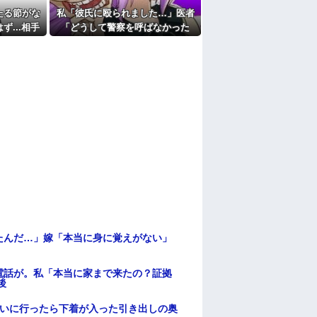
たる節がな
私「彼氏に殴られました…」医者
...相手
「どうして警察を呼ばなかった
の？」→医師の厳しい一言で考え
方が変わり…
たんだ…」嫁「本当に身に覚えがない」
電話が。私「本当に家まで来たの？証拠
後
伝いに行ったら下着が入った引き出しの奥