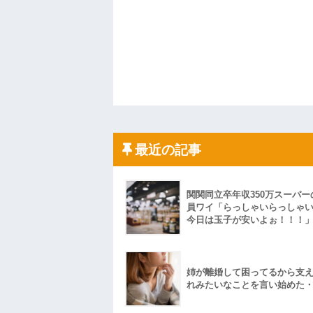
最近の記事
関関同立卒年収350万スーパー
員ワイ「らっしゃいらっしゃ
今日は玉子が安いよぉ！！！
姉が離婚して困ってるから支
れみたいなことを言い始めた