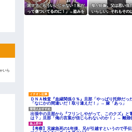
ィギュアがヤバすぎるｗｗｗｗｗｗ
泥ママ「もういいじゃない！私だ
母が妊娠。父は思い当
って傷ついてるのに！」→盗みを
いらしい。それもそのはず
よ！」キチママ『そこに金庫があっ
「泥は出てけ！二度と来るな！」結
責められた泥ママがまさかの被害
は中1の...
者アピール。その言い分に周囲か
彼「ちっ！」私「」
ら笑いが漏れてしまい…
逆切れ。「何クラクション鳴らして
らｗｗｗｗｗ(※画像あり)
女子のこの動画、すげえええええｗ
車線を制限速度で走った結果
ゃいら
くる
やらかす←あまり悲しませないでく
ＤＮＡ検査『血縁関係０％』旦那「やっぱり托卵だっ
「なにかの間違いだ！取り違えだ！」→ 嫁「あっ」
出張中の旦那から『フリンしやがって、このクズ』と
は？」旦那「俺の言葉が信じられないのか！」→ 離婚
【考察】兄嫁急死の1年後、兄が引越すというので手