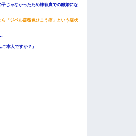
の子じゃなかったため妹有責での離婚にな
たら「ジベル薔薇色ひこう疹」という症状
…
んご本人ですか？」