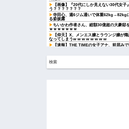
【画像】『20代にしか見えない30代女
う？？？？？？？
寺田心、週6ジム通いで体重62kg→82kg
る姿披露
ちいかわ作者さん、総額30億超の大豪邸
ｗｗｗｗｗｗｗ
【仰天】X、メンエス嬢とラウンジ嬢が熾
なってしまうw w w w w w w w
【速報】THE TIMEの女子アナ、前屈
まう
友人「冗談じゃん」彼女「やめてよ…」
か俺まで責められることになり…
夫に「自炊を覚えて！一緒に料理しよう
された。自炊計画は完全に狂って…
冷凍庫パンパン問題がずっと付きまとっ
れど入れる場所がない
義母「もっと気楽にしていいのよ」俺「
ホームすぎる嫁実家になじめず…
結婚1年目にして家庭が冷え切ってる。俺
もう先が長くないと20代で宣告された友
ので彼女の好きなもの沢山もっていったんだ
【悲報】 ヒコロヒー コンビニで割引お
上ｗｗｗ
マックの招待券を使おうとしたら店員に
うしてくれんねん！！！無料券よこせや！