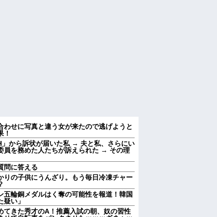
合わせに写真と違う女が来たので逃げようと
果！
」から訴状が届いた私 → 夫と私、さらにい
員を務めた人たちが訴えられた → その理
質問に答える
かりの子供にうんざり。もう毎日冷凍チャー
？
ン五輪銅メダルはく奪の可能性を報道！韓国
た疑い」
めてきた秀才のA！推薦入試の朝、奴の習性