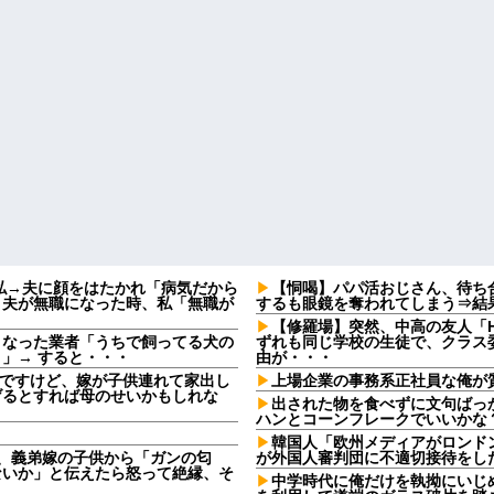
私→夫に顔をはたかれ「病気だから
【恫喝】パパ活おじさん、待ち
」夫が無職になった時、私「無職が
するも眼鏡を奪われてしまう⇒結
【修羅場】突然、中高の友人「H
となった業者「うちで飼ってる犬の
ずれも同じ学校の生徒で、クラス委
」→ すると・・・
由が・・・
なんですけど、嫁が子供連れて家出し
上場企業の事務系正社員な俺が
げるとすれば母のせいかもしれな
出された物を食べずに文句ばっ
ハンとコーンフレークでいいかな
韓国人「欧州メディアがロンド
日、義弟嫁の子供から「ガンの匂
が外国人審判団に不適切接待をし
ないか」と伝えたら怒って絶縁、そ
中学時代に俺だけを執拗にいじ