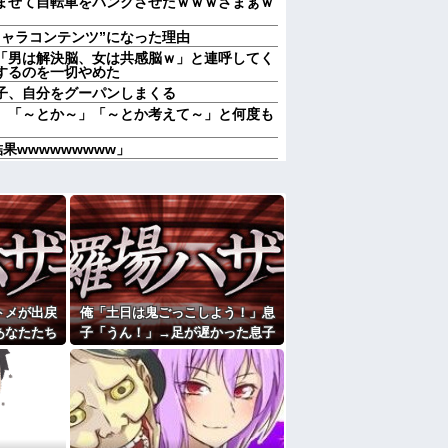
ませて自転車をパンクさせたｗｗｗざまぁｗ
キャラコンテンツ”になった理由
「男は解決脳、女は共感脳ｗ」と連呼してく
するのを一切やめた
子、自分をグーパンしまくる
、「～とか～」「～とか考えて～」と何度も
果wwwwwwwww」
の鍵を、私が無くしたと思っていたら…
触れられない...理由がコレｗｗｗｗ
ありがとう」と言わない
に神商品を販売他
ハンバーグ食べたい」→オカン「ハンバーグに
プ添えたで！」なぜ実家の母親は子供が30歳
のガッツリ飯」を作ってしまうのか？
歴だしパラサイトだし夫婦揃って太ってる
トメが出戻
俺「土日は鬼ごっこしよう！」息
ース飲みた～い」何かあるとすぐ「親に言い
あなたたち
子「うん！」→足が遅かった息子
wwwwその理由がこれ
那「ありが
と本気で遊び続けた10年後…
走ってギャーギャー騒いでても親はスマホポ
ないで！」
…
たよ