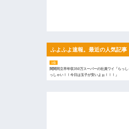
ハードオフに売っていた4万4000円のフ
「こんな高いの？ｗｗ」「逆に超安い」
私「ちょっと、人の家の金庫触らないで
たから、開けてみようとしただけ☆』義兄
果・・・
私「初めて飲む味だけどなんのお茶？」
【GIF】JSのカンチョーワロタ
後続車にクラクションを鳴らされ彼氏が
んだ！降りてこいよ！」と怒鳴りだし...
ふよふよ速報。最近の人気記事
【衝撃】報酬100万円超の治験募集がこち
【ネット騒然】惨殺されたタワマン頂き
ｗｗｗｗｗｗｗｗｗｗ
【愕然】白のクラウン俺氏、高速道路左
wwwwwwwwwwww
関関同立卒年収350万スーパーの社員ワイ「らっし
百年の恋12-899 食べた量を張り合って
っしゃい！！今日は玉子が安いよぉ！！！」
【悲報】佐藤輝明・・・２軍でも盛大に
れ