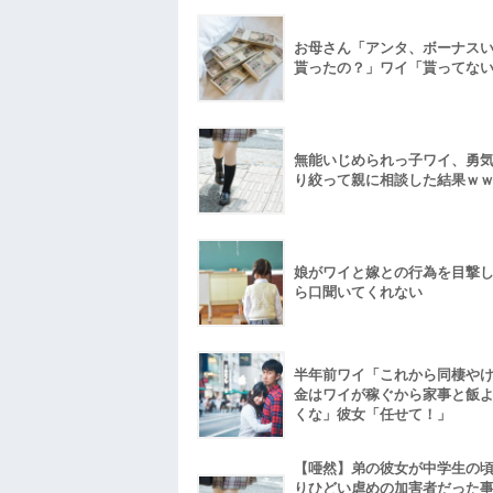
お母さん「アンタ、ボーナス
貰ったの？」ワイ「貰ってな
無能いじめられっ子ワイ、勇
り絞って親に相談した結果ｗ
娘がワイと嫁との行為を目撃
ら口聞いてくれない
半年前ワイ「これから同棲や
金はワイが稼ぐから家事と飯
くな」彼女「任せて！」
【唖然】弟の彼女が中学生の
りひどい虐めの加害者だった