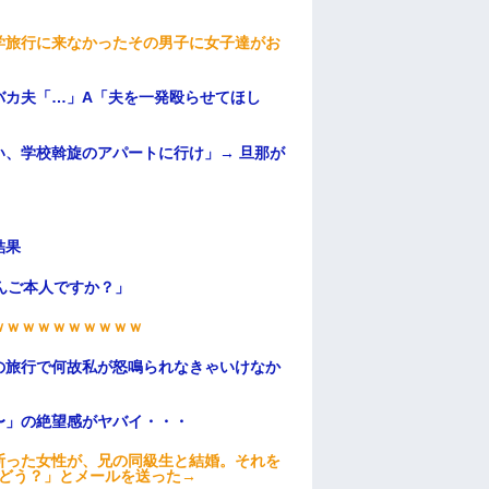
学旅行に来なかったその男子に女子達がお
バカ夫「…」A「夫を一発殴らせてほし
、学校斡旋のアパートに行け」→ 旦那が
・
結果
んご本人ですか？」
ｗｗｗｗｗｗｗｗｗｗ
の旅行で何故私が怒鳴られなきゃいけなか
〜」の絶望感がヤバイ・・・
断った女性が、兄の同級生と結婚。それを
はどう？」とメールを送った→