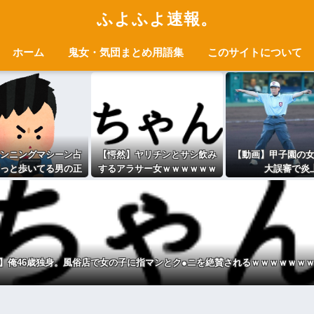
ふよふよ速報。
ホーム
鬼女・気団まとめ用語集
このサイトについて
ンニングマシーン占
【愕然】ヤリチンとサシ飲み
【動画】甲子園の
っと歩いてる男の正
するアラサー女ｗｗｗｗｗｗ
大誤審で炎
ｗｗｗｗｗｗｗｗｗ
ｗｗｗwwww
ｗｗ
】俺46歳独身。風俗店で女の子に指マンとク●ニを絶賛されるｗｗｗｗｗｗｗ