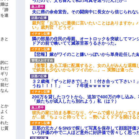
ったので、父も喜んで私の写真を送ったんだが→
結婚は
、「諦
夫に癌の余命宣告。その闘病中に長女から信じられな
女を連
裁判官「お互いに最後に言いたいことはありますか」
い」裁判官「どうぞ」
隣の部屋の住民の母親、オートロックを突破してマン
引きと
ドアの前で喚いてて滅茶苦茶うるさかった。
【悲報】嫁がワイのこと嫌いっぽいから単身赴任した
滅的に
【衝撃】ある工場に配属すると、女の人がみんな退職
どれだ
で娯楽も少ないからキツイのか…」→ 実際は違った
リギリ
やった
３２歳俺「ずっと好きでした！！付き合って下さい！
名前だ
うね！！！！」 → ７年後ｗｗｗｗｗ
、なん
200万を貸したコウトから、追加で400万の申し込み
「娘たちが成人したら別れよう」私（は？）
」とか
をよく
彼氏の家に泊まる事になり、ゲームで盛り上がってさ
が…彼「ちょっと待ってて」→勢いよくドアを開ける
たと
かれた
旦那の元カノをSNSで探して写真を保存して顔面評価
同じ質
いう評価の中で二人ほど意外に好評価で苦々しく思っ