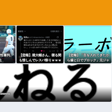
女性審判、
【悲報】堀大輔さん、寝る間
【悲報】「舌を入れてきたか
上
も惜しんでレスバ祭りｗｗｗ
ら歯と口でブロック」元ジャ
ｗｗｗｗｗｗｗｗｗｗｗｗｗ
ンポケ斉藤の不同意性交公判
ｗｗｗｗｗｗｗｗ
wwww