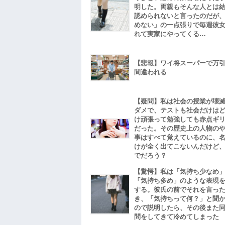
明した。両親もそんな人とは
認められないと言ったのだが
めない」の一点張りで毎週彼
れて実家にやってくる…
【悲報】ワイ将スーパーで万
間違われる
【疑問】私は社会の授業が壊
ダメで、テストも社会だけは
け頑張って勉強しても赤点ギ
だった。その歴史上の人物の
事はすべて覚えているのに、
けが全く出てこないんだけど
でだろう？
【驚愕】私は「気持ち少なめ
「気持ち多め」のような表現
する。彼氏の前でそれを言っ
き、「気持ちって何？」と聞
ので説明したら、その後また
問をしてきて冷めてしまった