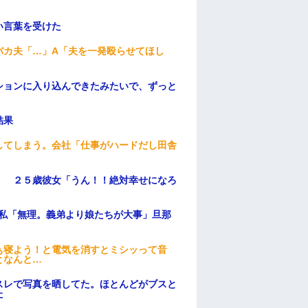
い言葉を受けた
バカ夫「…」A「夫を一発殴らせてほし
ションに入り込んできたみたいで、ずっと
結果
してしまう。会社「仕事がハードだし田舎
」 ２５歳彼女「うん！！絶対幸せになろ
、私「無理。義弟より娘たちが大事」旦那
ぁ寝よう！と電気を消すとミシッって音
となんと…
スレで写真を晒してた。ほとんどがブスと
た