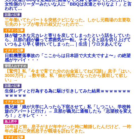
【衝撃】報酬100万円超の治験
女性側のリーダーみたいな人に「BBQは友達とやりなよ！」と言
募集がこちらｗｗｗｗｗ(※画像
われて…
あり)
【ネット騒然】惨殺されたタ
三年働いてたパートを突然クビになった。しかし元職場の主要取
ワマン頂き女子のこの動画、す
引先のトップが母方の叔父だったので…
げえええええｗｗｗｗｗｗｗｗ
ｗｗｗ
妹が嘘つきな元カレと寄りを戻してしまったという話をしていた
【愕然】白のクラウン俺氏、
ら、旦那の顔が曇って雰囲気が一転。そそくさと話を切り上げて
高速道路左車線を制限速度で走
いつもより早く寝付いてしまった…｜生活｜ワロタあんてな
った結果wwwwwwwwwwww
百年の恋12-899 食べた量を
日航機墜落事故の「ここからは日本語で大丈夫ですよ〜」の絶望
張り合ってくる
感がヤバイ・・・
【悲報】佐藤輝明・・・２軍
でも盛大にやらかす←あまり悲
【驚愕】私「今まで育てた分のお金返してね(冗談)」息子「はい、
しませないでくれ
3000万円」→数年後。私「妹が病気になったから援助して欲し
い」→
生保レディと行為する為に駆け引きしてみた結果ｗｗｗｗｗｗｗ
ｗｗｗｗｗ
義兄嫁「娘が大学に入ったら下宿させて」私「しつこい、学校斡
旋のアパートに行け」→ 旦那が義兄に通報したら「志望校を変え
ろ！」とキレて・・・
10年ほど前、息子がまだ年中だった時に離婚したんだけど、一昨
年の暮れに突然息子が職場を訪ねてきた。