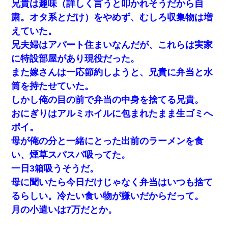
兄貴は趣味（詳しく言うと叩かれそうだから自
粛。オタ系とだけ）をやめず、むしろ収集物は増
えていた。
兄夫婦はアパート住まいなんだが、これらは実家
に特設部屋があり現役だった。
また嫁さんは一応節約しようと、兄貴に弁当と水
筒を持たせていた。
しかし俺の目の前で弁当の中身を捨てる兄貴。
おにぎりはアルミホイルに包まれたまま生ゴミへ
ポイ。
母が俺の分と一緒にとった出前のラーメンを食
い、煙草スパスパ吸ってた。
一日3箱吸うそうだ。
母に聞いたら今日だけじゃなく弁当はいつも捨て
るらしい。冷たい食い物が嫌いだからだって。
月の小遣いは7万だとか。