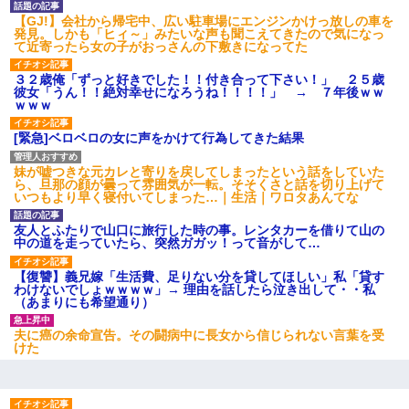
【GJ!】会社から帰宅中、広い駐車場にエンジンかけっ放しの車を
発見。しかも「ヒィ～」みたいな声も聞こえてきたので気になっ
同じマンションに住んでる女性が鍵をわかりやすいところに隠し
て近寄ったら女の子がおっさんの下敷きになってた
ている事に気づいた俺「忍びこんでみよう！」→ 結果
３２歳俺「ずっと好きでした！！付き合って下さい！」 ２５歳
彼女「うん！！絶対幸せになろうね！！！！」 → ７年後ｗｗ
【悲報】姉と入浴中に大きくなってしまった結果ｗｗｗｗｗｗｗ
ｗｗｗ
ｗ
[緊急]ベロベロの女に声をかけて行為してきた結果
ＤＮＡ検査『血縁関係０％』旦那「やっぱり托卵だったんだ…」
妹が嘘つきな元カレと寄りを戻してしまったという話をしていた
嫁「本当に身に覚えがない」「なにかの間違いだ！取り違え
ら、旦那の顔が曇って雰囲気が一転。そそくさと話を切り上げて
だ！」→ 嫁「あっ」
いつもより早く寝付いてしまった…｜生活｜ワロタあんてな
友人とふたりで山口に旅行した時の事。レンタカーを借りて山の
【悲報】お風呂で父親と姉が完全に行為してるんだが...
中の道を走っていたら、突然ガガッ！って音がして…
【復讐】義兄嫁「生活費、足りない分を貸してほしい」私「貸す
旦那の元嫁「離婚したとはいえ、私が本来の妻。許可なく結婚す
わけないでしょｗｗｗｗ」→ 理由を話したら泣き出して・・私
るなんてどういう神経してるの？離婚届を記入して持って来い」
（あまりにも希望通り）
→笑いが止まらなくなり・・・
夫に癌の余命宣告。その闘病中に長女から信じられない言葉を受
けた
嘘をついてフリン旅行へ出かけた嫁→翌日、嫁「ただいま～」旦
那「娘がシんだよ。何度も連絡したのに…」嫁「えっ」→なん
と・・・