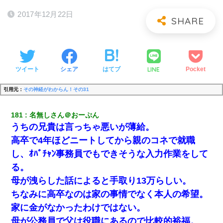
2017年12月22日
LINE
ツイート
シェア
はてブ
Pocket
引用元：
その神経がわからん！その31
181
名無しさん＠おーぷん
うちの兄貴は言っちゃ悪いが薄給。
高卒で4年ほどニートしてから親のコネで就職
し、ｵﾊﾞﾁｬﾝ事務員でもできそうな入力作業をして
る。
母が洩らした話によると手取り13万らしい。
ちなみに高卒なのは家の事情でなく本人の希望。
家に金がなかったわけではない。
母が公務員で父は役職にあるので比較的裕福。