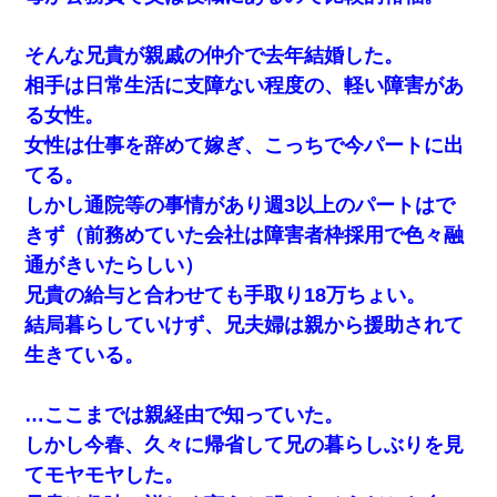
そんな兄貴が親戚の仲介で去年結婚した。
相手は日常生活に支障ない程度の、軽い障害があ
る女性。
女性は仕事を辞めて嫁ぎ、こっちで今パートに出
てる。
しかし通院等の事情があり週3以上のパートはで
きず（前務めていた会社は障害者枠採用で色々融
通がきいたらしい）
兄貴の給与と合わせても手取り18万ちょい。
結局暮らしていけず、兄夫婦は親から援助されて
生きている。
…ここまでは親経由で知っていた。
しかし今春、久々に帰省して兄の暮らしぶりを見
てモヤモヤした。