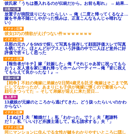
彼氏家「うちは墨入れるのが伝統だから。お前も彫れ」 → 結果…
【衝撃】職場に入って来た綺麗な新人さんに職場を案内すること
に → 新人「ドンッ！」私「！？」→ 突然、突き飛ばされて左手
放置子が病院送りになったらしい → 俺（二度と帰ってくるなよ…
の甲を踏みつけられて…
嫁を半身不随にしやがった恨みは、正直こんなもんじゃ晴れな
い）
上司「何なの、この書類！！」私「あの‥」上司「今は私が話し
彼女(37)の情欲がえげつない件ｗｗｗｗｗｗｗ
てるの！」私「ですから」上司「黙って聞きなさい！」私「それ
は」上司「言い訳しない！」→結果ｗｗｗｗｗ
旦那の元カノをSNSで探して写真を保存して顔面評価スレで写真
を晒してた。ほとんどがブスという評価の中で二人ほど意外に好
評価で苦々しく思った
義兄嫁が義実家で「コロナ陽性だったからこのまま療養させて下
さい」と言い出してド修羅場になった
【報告者がキチ】嫁「妊娠した」俺『それじゃあ皆に祝ってもら
おう』友人達を家に連れ帰ってホームパーティー→俺『皆に祝え
てもらえて良かったな！』→
旦那の元カノをSNSで探して写真を保存して顔面評価スレで写真
を晒してた。ほとんどがブスという評価の中で二人ほど意外に好
【戦争】不妊の俺嫁に弟嫁が2日間4歳児を託児 俺嫁はそこまで気
評価で苦々しく思った
にしてなかったが、あまりにも子供が俺嫁に懐くので最後らへん
顔引きつってた → そして弟嫁が迎えに来た翌日…
医者「糖尿病で余命1年です」 ワイ「知らんわｗどうせ死ぬなら
13歳娘が元嫁のところから逃げてきた。どう扱ったらいいのかわ
食べる量増やすわｗ」→結果ｗｗｗｗｗ
からない
【まぬけ】夫「離婚だ！」私「わかった。で？」夫「慰謝料
生保レディと行為する為に駆け引きしてみた結果ｗｗｗｗｗｗｗ
だ！」私「いいけど弁護士通して。私も請求する」夫「」
ｗｗｗｗｗ
同じマンションに住んでる女性が鍵をわかりやすいところに隠し