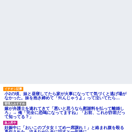
小2の頃、妹と昼寝してたら家が火事になってて気づくと逃げ場が
なかった。妹を抱き締めて「ﾀﾋんじゃうよ」って泣いてたら…
嫁が弁護士を連れてきて「悪いと思うなら慰謝料を払って離婚し
ろ」→ 俺「完全に恐喝になってますね」「お前、これが詐欺だっ
て知ってる？」
妊娠中に「おいこのブタ女！てめー席譲れ！」と絡まれ腹を殴る
真似された。泣きながら夫に話すと一年後に…