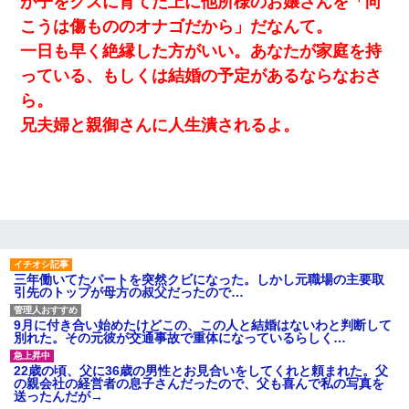
が子をクズに育てた上に他所様のお嬢さんを「向
私「結婚やめるわ」 婚約者「え？なんでなんで？」 → 放置した
こうは傷もののオナゴだから」だなんて。
結果…｜生活｜ワロタあんてな
一日も早く絶縁した方がいい。あなたが家庭を持
っている、もしくは結婚の予定があるならなおさ
【戦争】不妊の俺嫁に弟嫁が2日間4歳児を託児 俺嫁はそこまで気
にしてなかったが、あまりにも子供が俺嫁に懐くので最後らへん
ら。
顔引きつってた → そして弟嫁が迎えに来た翌日…
兄夫婦と親御さんに人生潰されるよ。
小2の頃、妹と昼寝してたら家が火事になってて気づくと逃げ場が
なかった。妹を抱き締めて「ﾀﾋんじゃうよ」って泣いてたら…
結婚生活10ヶ月目で嫁から一方的に「もう冷めた」と離婚切り出
された
【ワロタ】姉から「肉食系14才、乳丸出し、毛はうっすら生えか
三年働いてたパートを突然クビになった。しかし元職場の主要取
け」というタイトルで画像が送られてきた
引先のトップが母方の叔父だったので…
9月に付き合い始めたけどこの、この人と結婚はないわと判断して
別れた。その元彼が交通事故で重体になっているらしく…
体中に赤い蕁麻疹みたいなのができて、皮膚科にいったら「ジベ
ル薔薇色ひこう疹」という症状だと言われた
22歳の頃、父に36歳の男性とお見合いをしてくれと頼まれた。父
の親会社の経営者の息子さんだったので、父も喜んで私の写真を
送ったんだが→
ワイアラサー主婦、昨晩久しぶりに夫と致した結果ｗｗｗｗｗ