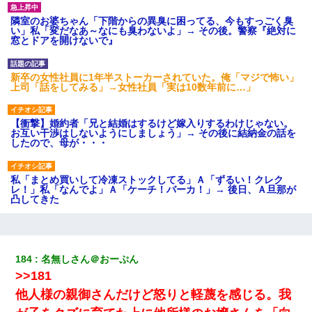
隣室のお婆ちゃん「下階からの異臭に困ってる、今もすっごく臭
い」私「変だなあ～なにも臭わないよ」→ その後。警察『絶対に
窓とドアを開けないで』
新卒の女性社員に1年半ストーカーされていた。俺「マジで怖い」
上司「話をしてみる」→女性社員「実は10数年前に…」
【衝撃】婚約者「兄と結婚はするけど嫁入りするわけじゃない。
お互い干渉はしないようにしましょう」→ その後に結納金の話を
したので、母が・・・
私「まとめ買いして冷凍ストックしてる」Ａ「ずるい！クレク
レ！」私「なんでよ」Ａ「ケーチ！バーカ！」→ 後日、Ａ旦那が
凸してきた
中途採用のAが部長から呼び出された。Aはヘラヘラと部屋に入っ
ていき、1時間後に号泣しながら出てきて…
184
名無しさん＠おーぷん
>>181
夫に癌の余命宣告。その闘病中に長女から信じられない言葉を受
けた
他人様の親御さんだけど怒りと軽蔑を感じる。我