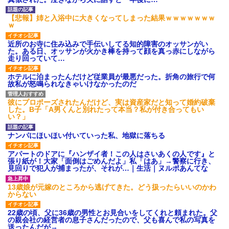
【悲報】姉と入浴中に大きくなってしまった結果ｗｗｗｗｗｗｗ
ｗ
近所のお寺に住み込みで手伝いしてる知的障害のオッサンがい
た。ある日、オッサンが火かき棒を持って顔を真っ赤にしながら
走り回っていて…
ホテルに泊まったんだけど従業員が最悪だった。折角の旅行で何
故私が怒鳴られなきゃいけなかったのだ
彼にプロポーズされたんだけど、実は資産家だと知って婚約破棄
した。B子「A男くんと別れたって本当？私が付き合ってもい
い？」
ナンパにほいほい付いていった私、地獄に落ちる
アパートのドアに『ハンザイ者！この人はさいあくの人です』と
張り紙が！大家「面倒はごめんだよ」私「はあ」→警察に行き、
見回りで犯人が捕まったが、それが…｜生活｜ヌルポあんてな
13歳娘が元嫁のところから逃げてきた。どう扱ったらいいのかわ
からない
22歳の頃、父に36歳の男性とお見合いをしてくれと頼まれた。父
の親会社の経営者の息子さんだったので、父も喜んで私の写真を
送ったんだが→