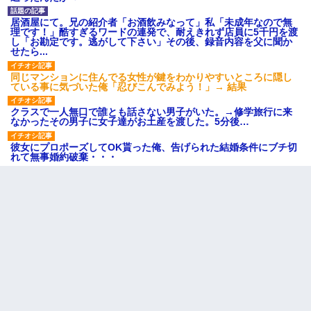
居酒屋にて。兄の紹介者「お酒飲みなって」私「未成年なので無
理です！」酷すぎるワードの連発で、耐えきれず店員に5千円を渡
し「お勘定です。逃がして下さい」その後、録音内容を父に聞か
せたら...
同じマンションに住んでる女性が鍵をわかりやすいところに隠し
ている事に気づいた俺「忍びこんでみよう！」→ 結果
クラスで一人無口で誰とも話さない男子がいた。→修学旅行に来
なかったその男子に女子達がお土産を渡した。5分後…
彼女にプロポーズしてOK貰った俺、告げられた結婚条件にブチ切
れて無事婚約破棄・・・