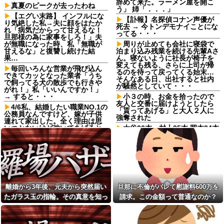
辞めて来た。ラーメン屋を開こ
真夏のピークが去ったわね
う」 姉「．．．」
【エグい末路】 インフルにな
【訃報】名探偵コナン声優が
り気絶した私→夫に顔をはたか
死去 → 今トンデモナイことにな
れ「病気だからって甘えるな！
ってる・・・
旦那様の為に家事をしろ！」夫
が無職になった時、私「無職が
周りが止めても会社に寝袋で
甘えるな」と復讐し続けた結
泊まり込み残業を続ける先輩Aさ
果…
ん。寝ないように社長が椅子を
変えても残る、さらに上司が帰
毎回いろんな営業が飛び込ん
るのを待って戻ってくる始末…
できてカッとなった業者「うち
そんなある日、出社すると社内
で飼ってる犬の散歩でも行きや
が騒然としていて・・・
がれ！」私「いいんですか！」
→ すると・・・
小３の時、お金を拾ったので
友人と交番に届けようとしたら
4/6私、結婚したい職業NO.1の
「貰ってあげる」と大人２人に
公務員なんですけど、嫁が子供
強奪された
連れて家出した。全く理由は思
いつかないけど強いてあげると
大谷26本 村上25本 岡本24本
すれば母のせいかもしれない。
wwwwwwwwwwwwwwwwww
嫁のせいでアトピー悪化しそう
wwwwwww
→
上司「あのさあ田沼？お前営
お気に入りの喫茶店のパート
業車のガソリン抜いてない？」
の口臭についてマスターにメモ
俺「はぁ？どういうことす
を渡した。その後は店員が無表
か？」上司「自分の車に入れ替
情になり、マスターも…
えたりしてない？？」⇒結果ｗ
離婚から3年後、元夫から突然届い
旦那に不倫がバレて慰謝料600万を
ｗ
「2年間、たぶん1日4回は握っ
たガラス玉の指輪。その真意を知っ
請求。この金額って普通なのか？
てた」ラスベガスで買った3,000
【愚行】試食会で恋に落ちた
円のキーホルダーを調べたら
彼女に嘘で絡んだ結果、職場と
た瞬間、私も弁護士も言葉を失っ
人生が大修羅場にｗｗｗｗ
長男嫁が「お姉ちゃん助け
て…
て」と電話してきた。バカトメ
飯時に小さな羽虫がいたから