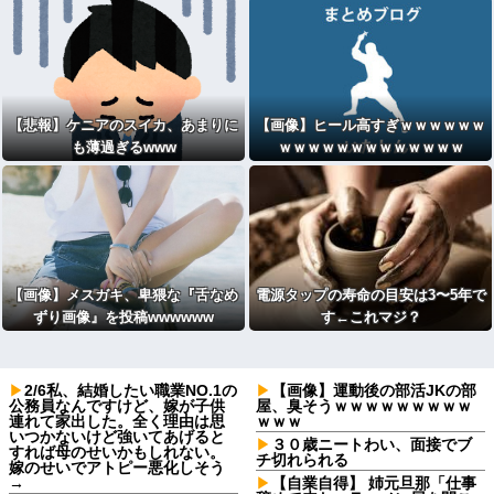
【悲報】ケニアのスイカ、あまりに
【画像】ヒール高すぎｗｗｗｗｗｗ
も薄過ぎるwww
ｗｗｗｗｗｗｗｗｗｗｗｗｗ
【画像】メスガキ、卑猥な『舌なめ
電源タップの寿命の目安は3〜5年で
ずり画像』を投稿wwwwww
す←これマジ？
2/6私、結婚したい職業NO.1の
【画像】運動後の部活JKの部
公務員なんですけど、嫁が子供
屋、臭そうｗｗｗｗｗｗｗｗｗ
連れて家出した。全く理由は思
ｗｗｗ
いつかないけど強いてあげると
３０歳ニートわい、面接でブ
すれば母のせいかもしれない。
チ切れられる
嫁のせいでアトピー悪化しそう
→
【自業自得】 姉元旦那「仕事