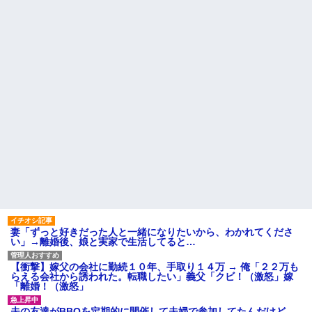
け持ったクラスの女の子が中学
今日から業務報告書の「庶
でいじめを受けているようで母
務」っていう大項目が急に廃止
を頼ってくる
されたんだけど意味不明すぎる
初めての子供でてんてこ舞い
マルチタスク苦手な夫。家事
の我が家にトメが月イチで泊ま
は最低全部やるって合意してる
りに来る。知らぬ間に「トメの
けど、ミスが多いと任せたくな
部屋」までできてた。ママン大
くなって...
好き夫に抗議したら怒り狂うだ
【驚愕】 社長「役立たずの中
ろうな…
年社員解雇したら若手もみんな
【修羅場】間男に濡れ衣を着
辞めてしまった…」
せられたサレ夫の反撃がエグす
ハードオフに売っていた4万
ぎるｗｗｗｗ
4000円のフィギュアがヤバすぎ
主な税金の成り立ちを調べて
るｗｗｗｗｗｗ「こんな高い
みたよ
の？ｗｗ」「逆に超安い」
私「ちょっと、人の家の金庫
触らないでよ！」キチママ『そ
こに金庫があったから、開けて
みようとしただけ☆』義兄「泥
は出てけ！二度と来るな！」結
果・・・
私「初めて飲む味だけどなん
妻「ずっと好きだった人と一緒になりたいから、わかれてくださ
のお茶？」彼「ちっ！」私「」
い」→離婚後、娘と実家で生活してると…
【GIF】JSのカンチョーワロ
タ
【衝撃】嫁父の会社に勤続１０年、手取り１４万 → 俺「２２万も
後続車にクラクションを鳴ら
らえる会社から誘われた。転職したい」義父「クビ！（激怒」嫁
され彼氏が逆切れ。「何クラク
「離婚！（激怒」
ション鳴らしてんだ！降りてこ
いよ！」と怒鳴りだし...
夫の友達がBBQを定期的に開催して夫婦で参加してたんだけど、