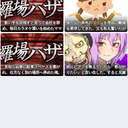
が、雪の中うちの息子に会いに
キンチョール撒いたら、嫁が
来ようとしたらしく...
「ご飯にかかって食べれなくな
った！子どもに食べさせられな
プロボクサーの彼氏が絡んで
い！」って怒り出した。そう気
きたDQN相手に終始謝りたおし
にするもんなのかね？
ててダサすぎる。正直かっこ悪
歌い手を目指すと言って会社を辞
母が父の長年のフリンを理由に離婚
かった
【議論】アメリカ人「原爆を
め、毎日カラオケ通いを始めたママ
を要求してきた。父も私も驚いたが
落とさなければ、もっと多くの
寺田心、週6ジム通いで体重
日本人が死んでいた」←この主
友。嫌な予感は見事に当たってしま
母の言い分を聞くと...
62kg→82kgに 110kgのベンチ
張どう思う？他
プレス持ち上げる姿披露
い…
職場の女後輩(22)が男を食い荒
【画像】恋する女さん、ネッ
らす軽い女だったことが発覚し
ト民が驚愕する大変身を遂げて
た結果
しまう←コレは凄過ぎるw w w
w w w w w
トイレを借りたママ友が洗濯
カゴの中身を勝手に物色！「旦
【動画】御当地アイドルだっ
那が後からシャワー浴びるとか
見知らぬ車に駐車スペースを塞が
姪にピアノを教えていたら「歌がや
た頃の今田美桜、ガチのマジで
私なら絶対許せないｗ」と謎の
可愛くてワイらをびびらせまく
れ、仕方なく別の場所へ停めた俺。
りたい」と言い出した。すると兄嫁
説教を食らったんだが……人の
ってしまうw w w w w w w w
家の洗濯カゴのぞくなよ
気づけばパトカーまで来る騒ぎにな
が激怒し、信じられない行動に出
【悲報】へずまりゅう（35）
【議論】アメリカ人「原爆を
って…
て…
ボランティアのため熊本に行く
落とさなければ、もっと多くの
も体調不良で病院に行く
日本人が死んでいた」←この主
【悲報】女さん、歩行者を轢
張どう思う？
いた挙句、道路に倒れてどえら
【警告】職務経歴書の『最初
いことになってしまうw w w w
の5行に書くべきこと』がこれ
w w w
実害は無かったけど3DSって
私「映画代、5000円出すね」
本当にキチガイホイホイだと実
彼「はい、お釣り」→受け取っ
感した体験
た金額を見て、デート中の違和
感に気づいてしまい…
母は小学校の教師だ。母が受