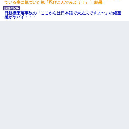
ている事に気づいた俺「忍びこんでみよう！」→ 結果
【まぬけ】夫「離婚だ！」私「わかった。で？」夫「慰謝料
だ！」私「いいけど弁護士通して。私も請求する」夫「」
日航機墜落事故の「ここからは日本語で大丈夫ですよ〜」の絶望
感がヤバイ・・・
22歳の頃、父に36歳の男性とお見合いをしてくれと頼まれた。父
の親会社の経営者の息子さんだったので、父も喜んで私の写真を
送ったんだが→
【考察】兄嫁急死の1年後、兄が引越すというので手伝いに行った
ら下着が入った引き出しの奥にとんでもないモノを見つけた
裁判官「お互いに最後に言いたいことはありますか」バカ夫
「…」A「夫を一発殴らせてほしい」裁判官「どうぞ」
とっさに女児を捕まえたら変質者扱いされた。母親「あっち行っ
てよ！気持ち悪い！（ｼｯｼｯ」→ 後日、俺を見つけた母親がすっ飛
んできて・・・
【修羅場】彼女親「カスな家柄のヤツなんかと家族になるのはご
めんだ」俺「じゃあ別れます…」→ 彼女「なんで言い返してくれ
なかったの？（泣」