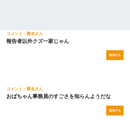
元旦那から復縁要請。息子「最新型のiPhoneも買えない貧乏は嫌
だ、再婚して」私「なら父親と暮らせ」息子「やった＾＾」私
（もう手遅れだったんだな…）
【唖然】帰宅したら旦那のスポーツカーが消えていた。警察『目
立つし、すぐ見つかるかもしれません』→ 数時間後・・警察『××
匿名
さんご存じですか？』
報告者以外クズ一家じゃん
我が家のガレージに見知らぬ車。俺「もしもし、玄関にもシャッ
ターリモコンあるだろ？DOWNのボタン押してｗ」→ 待つこと１
返信する
時間弱・・・
ホテルに泊まったんだけど従業員が最悪だった。折角の旅行で何
故私が怒鳴られなきゃいけなかったのだ
匿名
200万を貸したコウトから、追加で400万の申し込み、私「無理。
おばちゃん事務員のすごさを知らんようだな
義弟より娘たちが大事」旦那「娘たちが成人したら別れよう」私
（は？）
返信する
【衝撃】ある工場に配属すると、女の人がみんな退職してしま
う。会社「仕事がハードだし田舎で娯楽も少ないからキツイの
か…」→ 実際は違った