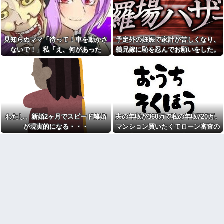
でバリアフリーの家を建てた。
イモ煮崩れでドロドロの「大惨
だが俺には作戦があった
事カレー」を錬成してしまった
私、怒る母「こんなのスープカ
私は中2女子です。現在不登校
レーじゃない！」→私「作り直
で、主にお金のかからない家事
す？」→母「捨てるの禁止！」
を担当してます
という逃げ場ゼロで理不尽すぎ
見知らぬママ「待って！車を動かさ
予定外の妊娠で家計が苦しくなり、
結婚適齢期の頃、同棲失敗し
た
ないで！」私「え、何があった
義兄嫁に恥を忍んでお願いをした。
て婚約破棄になった。人と一緒
自動車学校で。俺「ここ一時
に暮らすのが向いてないらし
の！？」→慌てて降りると園長先生
その返事が予想外すぎて…
停止ですよね？」教官「早く行
く、なんとかしたい...
け！」→指示どおり進んだ直
が激怒していて…
管理会社「エレベーターホー
後、バイクと衝突してしまい…
ルでは遊ばせないでください」
やった事を私に逐一報告して
私「うちの子じゃないんですけ
「お義姉さん凄いです」と言う
ど…」→まさかの展開になり…
まで解放してくれない義兄嫁。
イケメンな男子が出てくるゲ
そんな義兄嫁のこと、今日でさ
ームに浸かってた。2年前にオタ
らに嫌いになりました。その理
わたし、新婚2ヶ月でスピード離婚
夫の年収が360万で私の年収720万。
趣味を卒業してから私生活にや
由→
が現実的になる・・・
マンション買いたくてローン審査の
る気がなくなって焦ってる
マジでこれだけは日本製じゃ
用紙書こうとしたら、夫が自分の年
トメ「うちも同居しましょ
ないとダメな物 、ガチで何があ
う！」夫「分かったよ」私「え
る？
収欄に720万円って記入しやがった
っ…？」→数カ月後、夫が笑顔
【発見】発達っぽい奴の共通
で語った同居計画の中身にトメ
点って『立場を理解できない』
絶句…
だよな
【悲報】へずまりゅう（35）
貧乏学生だった頃に付き合っ
ボランティアのため熊本に行く
たお嬢様の彼女。毎回持ってく
も体調不良で病院に行く
る手土産が想像以上で複雑な気
『これをしたら明確に体重が
持ちになり…
増えた』ってこと挙げてけ
離婚調停中のトメ発言「躾の
wwwwwwwww
なってない嫁に虐げられる息子