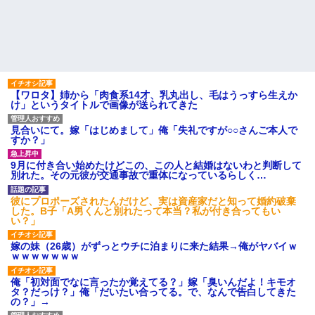
【画像】美人インフルエンサ
が可哀想で可哀想で。私達夫婦
ーさん「20歳でアルファード一
は夜も眠れず主人は心臓病で倒
括で買えちゃう私って素敵」←
れた。嫁子はヒトゴロシだ。逮
これってガチなん？それともネ
捕して欲しい」
タなん？w w w w w w w w w
姪を預かって高校に通わせる
【悲報】熊本さんの地震、し
ことになったら、姪の同級生の
つこい・・・
親がうちの娘も預かれと
【動画】高校生さん、文化祭
【愕然】嫁の浮気相手がまさ
でコーヒーカップを作って大盛
かの同性で俺の対応に困惑なん
【ワロタ】姉から「肉食系14才、乳丸出し、毛はうっすら生えか
りあがり←なんかどっかで見た
だが？
け」というタイトルで画像が送られてきた
ことあると話題に
主な税金の成り立ちを調べて
トメ「お腹の子は孫と認めな
みたよ
見合いにて。嫁「はじめまして」俺「失礼ですが○○さんご本人で
い！」とイキるクソトメに父親
すか？」
不明のコトメ子を引き合いに出
した私。トメ「米軍の血筋
よ！」私「〇〇じゃないです
9月に付き合い始めたけどこの、この人と結婚はないわと判断して
か」←...
別れた。その元彼が交通事故で重体になっているらしく…
ハードオフに売っていた4万
4000円のフィギュアがヤバすぎ
彼にプロポーズされたんだけど、実は資産家だと知って婚約破棄
るｗｗｗｗｗｗ「こんな高い
した。B子「A男くんと別れたって本当？私が付き合ってもい
の？ｗｗ」「逆に超安い」
い？」
私「ちょっと、人の家の金庫
触らないでよ！」キチママ『そ
嫁の妹（26歳）がずっとウチに泊まりに来た結果→俺がヤバイｗ
こに金庫があったから、開けて
ｗｗｗｗｗｗｗ
みようとしただけ☆』義兄「泥
は出てけ！二度と来るな！」結
俺「初対面でなに言ったか覚えてる？」嫁「臭いんだよ！キモオ
果・・・
タ？だっけ？」俺「だいたい合ってる。で、なんで告白してきた
私「初めて飲む味だけどなん
の？」→
のお茶？」彼「ちっ！」私「」