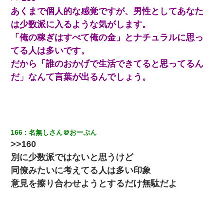
あくまで個人的な感覚ですが、男性としてあなた
嫁が涙声で『会いたいね』とか言っているのが聞こえた。俺「こ
は少数派に入るような気がします。
んな時間に誰と電話してんの？」嫁「ごめんなさい…！（大号
泣」俺（キターー）→
「俺の稼ぎはすべて俺の金」とナチュラルに思っ
てる人は多いです。
見合いにて。嫁「はじめまして」俺「失礼ですが○○さんご本人で
だから「誰のおかげで生活できてると思ってるん
すか？」
だ」なんて言葉が出るんでしょう。
元夫の連れ子「俺の結婚式の時くらい、母親としての責任を果た
そうとは思わないのか！」→どうも連れ子は…
[緊急]ベロベロの女に声をかけて行為してきた結果
166
名無しさん＠おーぷん
>>160
デパートの外商『私さんだと名乗る女が、ツケで宝石を買おうと
別に少数派ではないと思うけど
していて…』私「！？」→ 翌日。ママ友たちの様子が微妙におか
しくなり・・・
同僚みたいに考えてる人は多い印象
意見を擦り合わせようとするだけ無駄だよ
【衝撃】女友達から行為中に告白されてOKした結果
17年飼っていた犬が亡くなった。鼻水垂らし嗚咽する私に、猫が