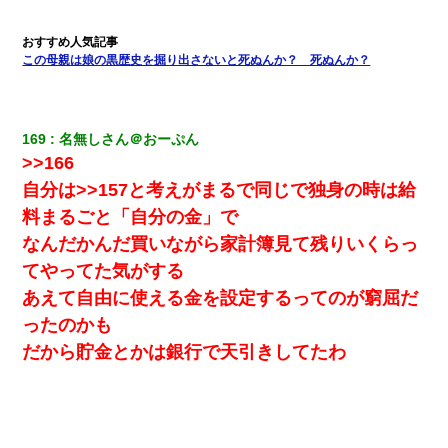
近づいて頭突きをしてきて…
３２歳俺「ずっと好きでした！！付き合って下さい！」 ２５歳
この母親は娘の黒歴史を掘り出さないと死ぬんか？ 死ぬんか？
彼女「うん！！絶対幸せになろうね！！！！」 → ７年後ｗｗ
ｗｗｗ
169
名無しさん＠おーぷん
居酒屋にて。兄の紹介者「お酒飲みなって」私「未成年なので無
理です！」酷すぎるワードの連発で、耐えきれず店員に5千円を渡
>>166
し「お勘定です。逃がして下さい」その後、録音内容を父に聞か
せたら...
自分は>>157と考えがまるで同じで独身の時は給
料まるごと「自分の金」で
妊娠中に「おいこのブタ女！てめー席譲れ！」と絡まれ腹を殴る
なんだかんだ買いながら家計簿見て残りいくらっ
真似された。泣きながら夫に話すと一年後に…
てやってた気がする
あえて自由に使える金を設定するってのが窮屈だ
【悲報】嫁がワイのこと嫌いっぽいから単身赴任した結果
ったのかも
だから貯金とかは銀行で天引きしてたわ
【不幸な結婚式】新郎親族「ブスのくせにドレスなんか着ちゃっ
てさ～ほんと恥ずかしいわよね～（大声」新郎両親「！！！（土
下座」→ 結果・・・
【戦争】不妊の俺嫁に弟嫁が2日間4歳児を託児 俺嫁はそこまで気