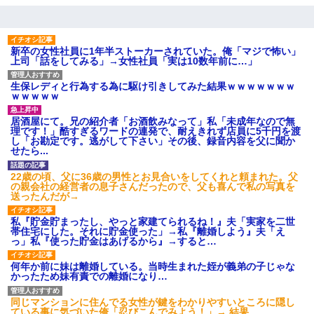
にしてなかったが、あまりにも子供が俺嫁に懐くので最後らへん
顔引きつってた → そして弟嫁が迎えに来た翌日…
【身体で払わせて】女友達「ごめん、何も言わずにお金貸してく
新卒の女性社員に1年半ストーカーされていた。俺「マジで怖い」
ださい……」俺「いいよ！いくら？」女友達「10万円ぐら
上司「話をしてみる」→女性社員「実は10数年前に…」
い……」俺「ほい！10万！」→
生保レディと行為する為に駆け引きしてみた結果ｗｗｗｗｗｗｗ
ｗｗｗｗｗ
32歳ワイ、34歳の可愛い女と付き合うも現実を知ってしまい無事
死亡・・・
居酒屋にて。兄の紹介者「お酒飲みなって」私「未成年なので無
理です！」酷すぎるワードの連発で、耐えきれず店員に5千円を渡
し「お勘定です。逃がして下さい」その後、録音内容を父に聞か
せたら...
【考察】兄嫁急死の1年後、兄が引越すというので手伝いに行った
ら下着が入った引き出しの奥にとんでもないモノを見つけた
22歳の頃、父に36歳の男性とお見合いをしてくれと頼まれた。父
の親会社の経営者の息子さんだったので、父も喜んで私の写真を
送ったんだが→
中途採用のAが部長から呼び出された。Aはヘラヘラと部屋に入っ
ていき、1時間後に号泣しながら出てきて…
私『貯金貯まったし、やっと家建てられるね！』夫「実家を二世
帯住宅にした。それに貯金使った」→私『離婚しよう』夫「え
っ」私『使った貯金はあげるから』→すると…
結婚生活10ヶ月目で嫁から一方的に「もう冷めた」と離婚切り出
された
何年か前に妹は離婚している。当時生まれた姪が義弟の子じゃな
かったため妹有責での離婚になり…
放置子が病院送りになったらしい → 俺（二度と帰ってくるなよ…
嫁を半身不随にしやがった恨みは、正直こんなもんじゃ晴れな
同じマンションに住んでる女性が鍵をわかりやすいところに隠し
い）
ている事に気づいた俺「忍びこんでみよう！」→ 結果