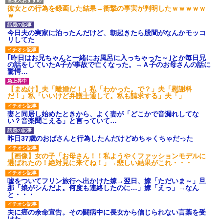
【GIF】JSのカンチョーワロ
彼女との行為を録画した結果→衝撃の事実が判明したｗｗｗｗｗ
タ
ｗ
後続車にクラクションを鳴ら
され彼氏が逆切れ。「何クラク
今日夫の実家に泊ったんだけど、朝起きたら股間がなんかモッコ
ション鳴らしてんだ！降りてこ
リしてた
いよ！」と怒鳴りだし...
【衝撃】報酬100万円超の治験
｢昨日はお兄ちゃんと一緒にお風呂に入っちゃった～｣とか毎日兄
募集がこちらｗｗｗｗｗ(※画像
の話をしていたA子が事故で亡くなった。→Ａ子のお母さんの話に
あり)
驚愕…
【ネット騒然】惨殺されたタ
ワマン頂き女子のこの動画、す
【まぬけ】夫「離婚だ！」私「わかった。で？」夫「慰謝料
げえええええｗｗｗｗｗｗｗｗ
だ！」私「いいけど弁護士通して。私も請求する」夫「」
ｗｗｗ
【愕然】白のクラウン俺氏、
妻と同居し始めたときから、よく妻が「どこかで音漏れしてな
高速道路左車線を制限速度で走
い？音楽聞こえる」と言っていて…
った結果wwwwwwwwwwww
百年の恋12-899 食べた量を
昨日37歳のおばさんと行為したんだけどめちゃくちゃだった
張り合ってくる
【悲報】佐藤輝明・・・２軍
でも盛大にやらかす←あまり悲
【画像】女の子「お母さん！！私ようやくファッションモデルに
しませないでくれ
選ばれたの！絶対見に来てね！」→悲しい結果がこれ・・・
嘘をついてフリン旅行へ出かけた嫁→翌日、嫁「ただいま～」旦
那「娘がシんだよ。何度も連絡したのに…」嫁「えっ」→なん
と・・・
夫に癌の余命宣告。その闘病中に長女から信じられない言葉を受