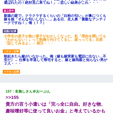
選ばれたの！絶対見に来てね！」→悲しい結果がこれ・・・
新築の家で。クラクラするくらいの「白粉の匂い」が鼻につくも
嫁＆娘「そんな匂いしない…」ある日、友人奥「素敵なアンティ
ークですね！」俺（！？）
小学生の息子が急に様子がおかしくなった。私「理由を聞いても
『わかんない！』って怒鳴り付けてくるし、困っってる」旦那
「話してみるよ」→ 後日・・・
朝起きたら嫁がいなかった。俺（嫁も嫁実家も電話に出ない…不
安だ）→ 仕事を早退して帰宅すると、嫁と嫁両親と知らない男が
２人・・・
22歳の頃、父に36歳の男性とお見合いをしてくれと頼まれた。父
の親会社の経営者の息子さんだったので、父も喜んで私の写真を
送ったんだが→
157
名無しさん＠おーぷん
>>155
クラスで一人無口で誰とも話さない男子がいた。→修学旅行に来
なかったその男子に女子達がお土産を渡した。5分後…
貴方の言う小遣いは「完っ全に自由。好きな物、
趣味嗜好等に使って良いお金」と考えているかも