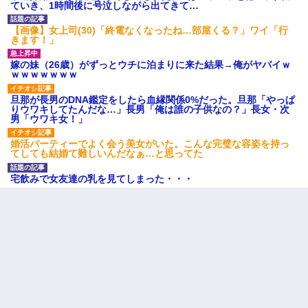
ていき、1時間後に号泣しながら出てきて…
【画像】女上司(30)「終電なくなったね…部屋くる？」ワイ「行
きます！」
嫁の妹（26歳）がずっとウチに泊まりに来た結果→俺がヤバイｗ
ｗｗｗｗｗｗｗ
旦那が長男のDNA鑑定をしたら血縁関係0%だった。旦那「やっぱ
りウワキしてたんだな…」長男「俺は誰の子供なの？」長女・次
男「ウワキ女！」
婚活パーティーでよく会う美女がいた。こんな完璧な容姿を持っ
てしても結婚て難しいんだなぁ…と思ってた
宅飲みで女友達の乳を見てしまった・・・