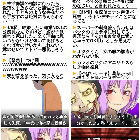
塾で「今年の合唱コン伴奏は諦
生活保護の相談に行ったら、
めなさい」と言われたらしく...
愛猫を手放さないと無理と言わ
れた。子どものような存在だか
【訃報】名探偵コナン声優が
ら手放すのは絶対に考えられな
死去 → 今トンデモナイことにな
い・・・
ってる・・・
4/6私、結婚したい職業NO.1の
スーパーの刺身盛り合わせは
公務員なんですけど、嫁が子供
パックのまま食卓に出してる。
連れて家出した。全く理由は思
舟形なら「そのまま食卓に置い
いつかないけど強いてあげると
ちゃってOK用」としか思えな
すれば母のせいかもしれない。
い。
嫁のせいでアトピー悪化しそう
オタクくん、女の服の構造が
→
わからない他
【緊急】 つけ麺
カツオのサクにアニサキスら
WWWWWWWWWWWWWWWW
しき物体発見
WWWWWW
【やばいケーキ】葛葉から叶
夫が首を吊った。気に入らな
へ贈るクセ強バースデーソン
いと私を殴るウトとそれを傍観
グ：甘いよりは美味いヤヴァイ
するトメに生活費をくれない
ケーキ
夫…地獄の義実家をでて離婚し
ようとしたら…夫にはとんでも
【悲報】カルビーさん、白黒
ない秘密があった
包装にした結果4週連続売上減
赤信号で追突してきた加害女
友人「子供の頃、誕生日とク
性、降りてこず謝罪ポーズ
リスマスとお年玉を一緒にされ
→「わざとじゃないのに保険使
て本当に嫌だった！」と毎年愚
嫁が同窓会に出席して元カレと再会
トメ「うちも同居しましょう！」夫
うの！？」と大号泣ｗｗ被害者
痴ってたのに……結婚式と入籍
の私を悪者扱いし、旦那まで
を誕生日と同じ日に決定！←い
して失踪。1年後に俺の家に投函さ
「分かったよ」私「えっ…？」→数
「妻を...
や、毎年の愚痴は何だったんだ
れたものがこれ...
カ月後、夫が笑顔で語った同居計画
よ！？
妻が事故に遭い下半身が不自
の中身にトメ絶句…
由に。ローンで5000万円を組ん
スープカレー流行期にジャガ