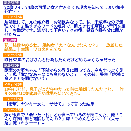
32歳ワイ、34歳の可愛い女と付き合うも現実を知ってしまい無事
死亡・・・
居酒屋にて。兄の紹介者「お酒飲みなって」私「未成年なので無
理です！」酷すぎるワードの連発で、耐えきれず店員に5千円を渡
し「お勘定です。逃がして下さい」その後、録音内容を父に聞か
せたら...
私「結婚やめるわ」 婚約者「え？なんでなんで？」 → 放置した
結果…｜生活｜ワロタあんてな
昨日37歳のおばさんと行為したんだけどめちゃくちゃだった
隣室のお婆ちゃん「下階からの異臭に困ってる、今もすっごく臭
い」私「変だなあ～なにも臭わないよ」→ その後。警察『絶対に
窓とドアを開けないで』
10年ほど前、息子がまだ年中だった時に離婚したんだけど、一昨
年の暮れに突然息子が職場を訪ねてきた。
【衝撃】ヤンキー女に「サせて」って言った結果
嫁が涙声で『会いたいね』とか言っているのが聞こえた。俺「こ
んな時間に誰と電話してんの？」嫁「ごめんなさい…！（大号
泣」俺（キターー）→