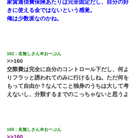
家賃通信費保険あたりは完全固定だし、自分の好
窓とドアを開けないで』
きに使える金ではないという感覚。
俺は少数派なのかね。
彼女(37)の情欲がえげつない件ｗｗｗｗｗｗｗ
【報告者がキチ】嫁「妊娠した」俺『それじゃあ皆に祝ってもら
おう』友人達を家に連れ帰ってホームパーティー→俺『皆に祝え
てもらえて良かったな！』→
162
名無しさん＠おーぷん
>>160
私が遺産を相続。→それを知った義両親が「旅行代金を出せ！」
「リフォーム費用を負担しろ！」「金の管理は私達がする！」と
交際費は完全に自分のコントロール下だし、何よ
浅ましくも集りにきた。
りフラッと誘われてのみに行けるしね。ただ何を
もって自由か？なんてこと独身のうちは大して考
【悲報】姉と入浴中に大きくなってしまった結果ｗｗｗｗｗｗｗ
ｗ
えないし、分類するまでのこっちゃないと思うよ
元旦那から復縁要請。息子「最新型のiPhoneも買えない貧乏は嫌
だ、再婚して」私「なら父親と暮らせ」息子「やった＾＾」私
（もう手遅れだったんだな…）
165
名無しさん＠おーぷん
今日夫の実家に泊ったんだけど、朝起きたら股間がなんかモッコ
リしてた
>>160