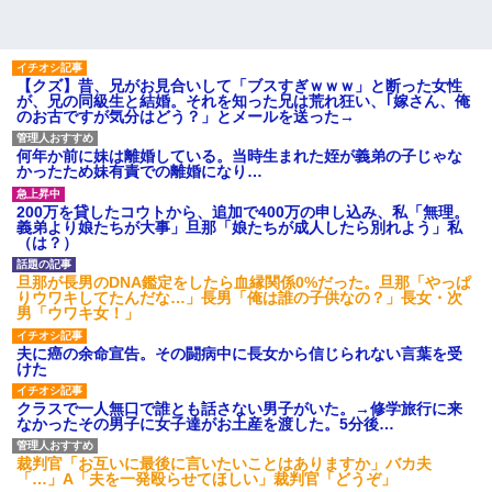
【クズ】昔、兄がお見合いして「ブスすぎｗｗｗ」と断った女性
が、兄の同級生と結婚。それを知った兄は荒れ狂い、｢嫁さん、俺
のお古ですが気分はどう？」とメールを送った→
何年か前に妹は離婚している。当時生まれた姪が義弟の子じゃな
かったため妹有責での離婚になり…
200万を貸したコウトから、追加で400万の申し込み、私「無理。
義弟より娘たちが大事」旦那「娘たちが成人したら別れよう」私
（は？）
旦那が長男のDNA鑑定をしたら血縁関係0%だった。旦那「やっぱ
りウワキしてたんだな…」長男「俺は誰の子供なの？」長女・次
男「ウワキ女！」
夫に癌の余命宣告。その闘病中に長女から信じられない言葉を受
けた
クラスで一人無口で誰とも話さない男子がいた。→修学旅行に来
なかったその男子に女子達がお土産を渡した。5分後…
裁判官「お互いに最後に言いたいことはありますか」バカ夫
「…」A「夫を一発殴らせてほしい」裁判官「どうぞ」