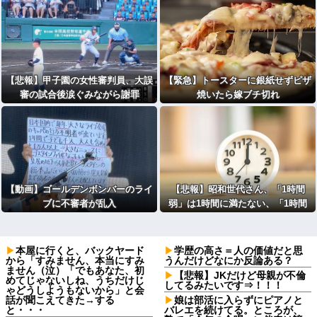
【悲報】甲子園の女性審判員、大誤
【緊急】トースターに銀紙せずピザ
審の試合後涙ぐみながら謝罪
焼いたら嫁ブチ切れ
【動画】ゴールデンボンバーのライ
【悲報】昭和世代さん、「1時間
ブに不審者が乱入
弱」は1時間に満たない、「1時間
強」は1時間＋αだと思ってる
本屋に行くと、バックヤード
学歴の高さ＝人の価値だと思
から「すみません、本当にすみ
うんだけどなにか反論ある？
ません（泣）「でもあなた、初
【悲報】JKだけど母親が不倫
めてじゃないしね、うちだけじ
してるみたいです⇒！！！
ゃどうしようもないから」と会
話が聞こえてきた→する
娘は部活に入らずにピアノと
と・・・
バレエを続けてる。ところが、