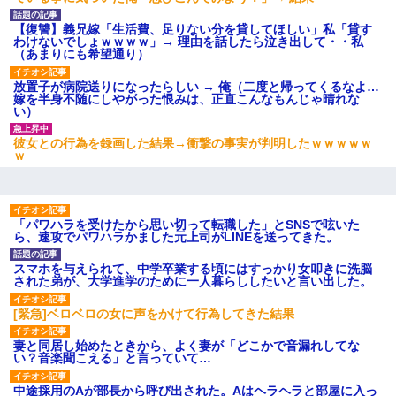
【復讐】義兄嫁「生活費、足りない分を貸してほしい」私「貸す
わけないでしょｗｗｗｗ」→ 理由を話したら泣き出して・・私
【クズ】昔、兄がお見合いして「ブスすぎｗｗｗ」と断った女性
（あまりにも希望通り）
が、兄の同級生と結婚。それを知った兄は荒れ狂い、｢嫁さん、俺
のお古ですが気分はどう？」とメールを送った→
放置子が病院送りになったらしい → 俺（二度と帰ってくるなよ…
嫁を半身不随にしやがった恨みは、正直こんなもんじゃ晴れな
い）
彼女との行為を録画した結果→衝撃の事実が判明したｗｗｗｗｗ
ｗ
「パワハラを受けたから思い切って転職した」とSNSで呟いた
ら、速攻でパワハラかました元上司がLINEを送ってきた。
スマホを与えられて、中学卒業する頃にはすっかり女叩きに洗脳
された弟が、大学進学のために一人暮らししたいと言い出した。
[緊急]ベロベロの女に声をかけて行為してきた結果
妻と同居し始めたときから、よく妻が「どこかで音漏れしてな
い？音楽聞こえる」と言っていて…
中途採用のAが部長から呼び出された。Aはヘラヘラと部屋に入っ