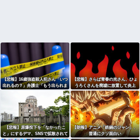
【悲報】16歳強盗殺人犯さん「いつ
【悲報】さらば青春の光さん、ひょ
出れるの？」弁護士「もう出られま
うろくさんを廃墟に放置して炎上
せん」→
【悲報】原爆投下を「なかったこ
【朗報】アニメ「鉄鍋のジャン」、
と」にするデマ、SNSで拡散されて
普通にクソ面白い
しまう