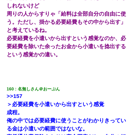
義兄嫁が義実家で「コロナ陽性だったからこのまま療養させて下
しれないけど
さい」と言い出してド修羅場になった
周りの人からすりゃ「給料は全部自分の自由に使
アパートのドアに『ハンザイ者！この人はさいあくの人です』と
う。ただし、掛かる必要経費もその中から出す」
張り紙が！大家「面倒はごめんだよ」私「はあ」→警察に行き、
見回りで犯人が捕まったが、それが…｜生活｜ヌルポあんてな
と考えているね。
必要経費を小遣いから出すという感覚なのか、必
「パワハラを受けたから思い切って転職した」とSNSで呟いた
要経費を除いた余ったお金から小遣いを捻出する
ら、速攻でパワハラかました元上司がLINEを送ってきた。
という感覚かの違い。
【ワロタ】姉から「肉食系14才、乳丸出し、毛はうっすら生えか
け」というタイトルで画像が送られてきた
テレワーク上司「会議中はカメラ付けろ！」女社員「え、事前連
160
名無しさん＠おーぷん
絡無しは無理」上司「いいから付けろ！」→
>>157
＞必要経費を小遣いから出すという感覚
書店「息子さんが万引きしました」私「はっ？(息子目の前にいる
し…)うちの子ではないので迎えに行きません」→息子を名乗って
成程。
た人物の正体が判明するも・・・
俺の中では必要経費に使うことがわかりきってい
る金は小遣いの範囲ではないな。
隣室のお婆ちゃん「下階からの異臭に困ってる、今もすっごく臭
い」私「変だなあ～なにも臭わないよ」→ その後。警察『絶対に