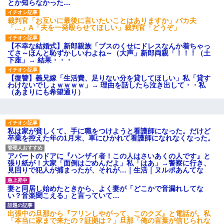
とか知らなかった…
後続車にクラクションを鳴ら
され彼氏が逆切れ。「何クラク
裁判官「お互いに最後に言いたいことはありますか」バカ夫
ション鳴らしてんだ！降りてこ
「…」A「夫を一発殴らせてほしい」裁判官「どうぞ」
いよ！」と怒鳴りだし...
【衝撃】報酬100万円超の治験
【不幸な結婚式】新郎親族「ブスのくせにドレスなんか着ちゃっ
募集がこちらｗｗｗｗｗ(※画像
てさ～ほんと恥ずかしいわよね～（大声」新郎両親「！！！（土
あり)
下座」→ 結果・・・
【ネット騒然】惨殺されたタ
ワマン頂き女子のこの動画、す
【復讐】義兄嫁「生活費、足りない分を貸してほしい」私「貸す
げえええええｗｗｗｗｗｗｗｗ
わけないでしょｗｗｗｗ」→ 理由を話したら泣き出して・・私
ｗｗｗ
（あまりにも希望通り）
【愕然】白のクラウン俺氏、
高速道路左車線を制限速度で走
った結果wwwwwwwwwwww
百年の恋12-899 食べた量を
張り合ってくる
私は家が貧しくて、手に職をつけようと看護師になった。だけど
卒業を控えた年の1月末、車にひかれて看護師になれなくなった。
【悲報】佐藤輝明・・・２軍
でも盛大にやらかす←あまり悲
しませないでくれ
アパートのドアに『ハンザイ者！この人はさいあくの人です』と
張り紙が！大家「面倒はごめんだよ」私「はあ」→警察に行き、
見回りで犯人が捕まったが、それが…｜生活｜ヌルポあんてな
妻と同居し始めたときから、よく妻が「どこかで音漏れしてな
い？音楽聞こえる」と言っていて…
出張中の旦那から『フリンしやがって、このクズ』と電話が。私
「本当に家まで来たの？証拠は？」旦那「俺の言葉が信じられな