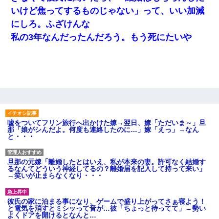
いけど焦ってするものじゃない」って、いい加減
にしろ。ふざけんな
私の3年なんだったんだろう。もう死にたいや
嘘をついてフリン旅行へ出かけた嫁→翌日、嫁「ただいま～」旦
那「娘がシんだよ。何度も連絡したのに…」嫁「えっ」→なん
と・・・
旦那の元嫁「離婚したとはいえ、私が本来の妻。許可なく結婚す
るなんてどういう神経してるの？離婚届を記入して持って来い」
→笑いが止まらなくなり・・・
彼氏の家に泊まる事になり、ゲームで盛り上がってさぁ寝よう！
と電気を消すとミシッって音が…彼「ちょっと待ってて」→勢い
よくドアを開けるとなんと…