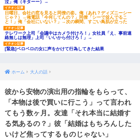
泣」俺（キターー）→
日曜日、会社の窓を見ると同僚の姿。俺（あれ？ディズニーシー
じゃ？）→俺電話「今何してんの？」同僚「シーで並んでるこ
と！」俺「会社にいない？」→次の瞬間、すごい鳥肌が立った
テレワーク上司「会議中はカメラ付けろ！」女社員「え、事前連
絡無しは無理」上司「いいから付けろ！」→
[緊急]ベロベロの女に声をかけて行為してきた結果
ホーム
大人の話
彼から安物の演出用の指輪をもらって、
「本物は後で買いに行こう」って言われ
てもう数ヶ月。友達「それ本当に結婚す
る気あるの？」彼「結婚はもちろんした
いけど焦ってするものじゃない」