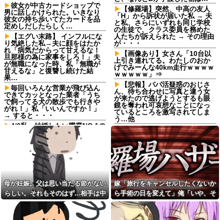
彼女が中古カードショップで
【修羅場】突然、中高の友人
男に話しかけられた。いきなり
「H」から訴状が届いた私 → 夫
彼女の持ち歩いてたカードを品
と私、さらにいずれも同じ学校
定めしだしたらしく…
の生徒で、クラス委員を務めた
【エグい末路】 インフルにな
人たちが訴えられた → その理由
り気絶した私→夫に顔をはたか
が・・・
れ「病気だからって甘えるな！
【画像あり】女さん「10台以
旦那様の為に家事をしろ！」夫
上引き連れてる。わたしのおか
が無職になった時、私「無職が
げでみーんな40km走行ｗｗｗｗ
甘えるな」と復讐し続けた結
ｗｗｗｗｗ」⇒
果…
【悲報】パパ活疑惑のおじさ
毎回いろんな営業が飛び込ん
ん、待ち合わせに写真と違う女
できてカッとなった業者「うち
が来たので逃げようとするも眼
で飼ってる犬の散歩でも行きや
鏡を奪われ可哀想なことになっ
がれ！」私「いいんですか！」
ているところを激写されてしま
→ すると・・・
う…他
4/6私、結婚したい職業NO.1の
中国製自動車、不具合により
公務員なんですけど、嫁が子供
ドアが勝手に開いてしまう件
連れて家出した。全く理由は思
いつかないけど強いてあげると
【2/2】俺が嫁の体型について
すれば母のせいかもしれない。
うるさくいったり、挨拶を全く
嫁のせいでアトピー悪化しそう
しなかったりするんだけど、こ
→
れってモラハラなの？嫁が出て
行っちゃったんだが・・・
【衝撃】 日本人「家が何千万
母が妊娠。父は思い当たる節がない
嫁「旅行をキャンセルしたくないか
円もするのは狂ってる」大工
【悲報】母親に生活が苦しい
「はぁ？じゃ自分で作ってみろ
から50万くれって言われて断っ
らしい。それもそのはず...相手は中
ら手術の日を変えて」俺「いや、そ
よ」→結果ｗｗｗｗｗｗ
たら縁切られたんだが
1の...
れおかしくない？」→納得できず…
【画像】こんな感じのクルマ
「お食い初めなんて俺になん
で車中泊旅したいよな？？？
のメリットがあるの」「そんな