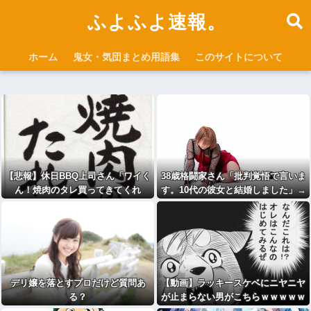
ふよふよ速報。
ホーム
鬼女・気団まとめ用語集
このサイトについて
【悲報】休日BBQ上司さん「ワイく
38歳格闘家さん「批判覚悟で言いま
ん！焼肉のタレ買ってきてくれ
す。10代の彼女と結婚しました」→
る？」ワイ「！！？」ｗｗｗｗｗｗ
オバサン達が発狂して炎上祭り
ｗｗｗｗ
デリ嬢を落とすプロだけど質問あ
【動画】ラッキースケベにニヤニヤ
る？
が止まらない男がこちらｗｗｗｗｗ
ｗｗｗｗｗｗｗｗｗｗｗｗｗ