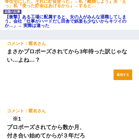
帯住宅にした。それに貯金使った」→私『離婚しよう』夫「え
っ」私『使った貯金はあげるから』→すると…
【衝撃】ある工場に配属すると、女の人がみんな退職してしま
う。会社「仕事がハードだし田舎で娯楽も少ないからキツイの
か…」→ 実際は違った
匿名
まさかプロポーズされてから3年待った訳じゃな
い…よね…？
返信する
匿名
※1
プロポーズされてから数か月、
付き合い始めてからが３年だろ