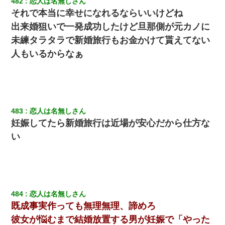
482
恋人は名無しさん
それで本当に幸せになれるならいいけどね
転職先が決まったので退職の意思を伝えたら。上司「無責任」
出来婚狙いで一発成功したけど旦那側が元カノに
「簡単には辞めさせない」私（どうせ辞めるし…）→ 思いっきり
反論をしてみた
未練タラタラで新婚旅行もお金かけて貰えてない
人もいるからなぁ
小学生の息子が急に様子がおかしくなった。私「理由を聞いても
『わかんない！』って怒鳴り付けてくるし、困っってる」旦那
「話してみるよ」→ 後日・・・
義兄嫁「娘が大学に入ったら下宿させて」私「しつこい、学校斡
旋のアパートに行け」→ 旦那が義兄に通報したら「志望校を変え
483
恋人は名無しさん
ろ！」とキレて・・・
妊娠してたら新婚旅行は近場が安心だから仕方な
い
13歳娘が元嫁のところから逃げてきた。どう扱ったらいいのかわ
からない
兄の新しい嫁がやらかしすぎて辛い。当たり前のように実家や姪
の幼稚園に来る
484
恋人は名無しさん
既成事実作っても無理無理、諦めろ
結婚生活10ヶ月目で嫁から一方的に「もう冷めた」と離婚切り出
された
彼女が悩むまで結婚放置する男が妊娠で「やった