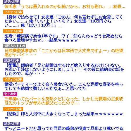
身してた。その後の彼女の行動
レークでいいかな？
が意外すぎて…
彼氏家「うちは墨入れるのが伝統だから。お前も彫れ」 → 結果…
【闇】『強度行動障害』の女
先生から電話があったんだけ
の子、自分をグーパンしまくる
ど、「～とか～」「～とか考え
【身体で払わせて】女友達「ごめん、何も言わずにお金貸してく
て～」と何度も言ってたのが耳
祖母が農具をしまっている倉
ださい……」俺「いいよ！いくら？」女友達「10万円ぐら
に残ってしまった
庫の鍵を、私が無くしたと思っ
い……」俺「ほい！10万！」→
ていたら…
同僚「今日も電話貸して」私
「毎回は困るよ」→断った途端
幼稚な義弟夫婦が大嫌い。低
医者「糖尿病で余命1年です」 ワイ「知らんわｗどうせ死ぬなら
に逆ギレされた同僚の言い分が
学歴だしパラサイトだし夫婦揃
食べる量増やすわｗ」→結果ｗｗｗｗｗ
理解できなくて…
って太ってるし。義母にベタベ
タ甘えて「ジュース飲みた～
もう先が長くないと20代で宣
い」何かあるとすぐ「親に言い
日航機墜落事故の「ここからは日本語で大丈夫ですよ〜」の絶望
告された友達A。「会いに来てほ
つけてやる！」
感がヤバイ・・・
しい」と言うので彼女の好きな
もの沢山もっていったんだけ
主な税金の成り立ちを調べて
ど、なんとBが手渡した物は…
みたよ
【衝撃】婚約者「兄と結婚はするけど嫁入りするわけじゃない。
お互い干渉はしないようにしましょう」→ その後に結納金の話を
ハードオフに売っていた4万
したので、母が・・・
4000円のフィギュアがヤバすぎ
るｗｗｗｗｗｗ「こんな高い
の？ｗｗ」「逆に超安い」
婚活パーティーでよく会う美女がいた。こんな完璧な容姿を持っ
てしても結婚て難しいんだなぁ…と思ってた
私「ちょっと、人の家の金庫
触らないでよ！」キチママ『そ
こに金庫があったから、開けて
三年働いてたパートを突然クビになった。しかし元職場の主要取
みようとしただけ☆』義兄「泥
引先のトップが母方の叔父だったので…
は出てけ！二度と来るな！」結
果・・・
【悲報】姉と入浴中に大きくなってしまった結果ｗｗｗｗｗｗｗ
私「初めて飲む味だけどなん
ｗ
のお茶？」彼「ちっ！」私「」
【GIF】JSのカンチョーワロ
ずっとニートだと思ってた同居の義弟が投資で旦那より稼いでる
タ