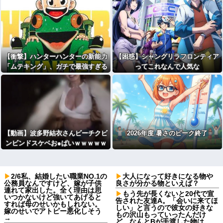
【衝撃】ハンターハンターの新能力
【困惑】シャングリラフロンティア
「ムテキング」、ガチで最強すぎる
ってこれなんで人気な
ｗｗｗｗｗｗｗｗｗｗ
の？・・・・・・・・・
【動画】波多野結衣さんビーチクビ
2026年度 暑さのピーク終了
ンビンドスケベお●ぱいｗｗｗｗｗ
ｗｗｗｗｗ
2/6私、結婚したい職業NO.1の
大人になって好きになる物や
公務員なんですけど、嫁が子供
良さが分かる物といえば？
連れて家出した。全く理由は思
もう先が長くないと20代で宣
いつかないけど強いてあげると
告された友達A。「会いに来てほ
すれば母のせいかもしれない。
しい」と言うので彼女の好きな
嫁のせいでアトピー悪化しそう
もの沢山もっていったんだけ
→
ど、なんとBが手渡した物は…