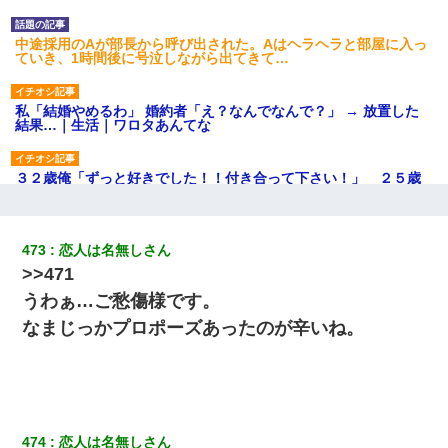
中途採用のAが部長から呼び出された。Aはヘラヘラと部屋に入っ
ていき、1時間後に号泣しながら出てきて…
私「結婚やめるわ」 婚約者「え？なんでなんで？」 → 放置した
結果…｜生活｜ワロタあんてな
３２歳俺「ずっと好きでした！！付き合って下さい！」 ２５歳
彼女「うん！！絶対幸せになろうね！！！！」 → ７年後ｗｗ
ｗｗｗ
473
恋人は名無しさん
今日夫の実家に泊ったんだけど、朝起きたら股間がなんかモッコ
>>471
リしてた
うわぁ…ご愁傷様です。
近所のお寺に住み込みで手伝いしてる知的障害のオッサンがい
なまじっかプロポーズあったのが辛いね。
た。ある日、オッサンが火かき棒を持って顔を真っ赤にしながら
走り回っていて…
この母親は娘の黒歴史を掘り出さないと死ぬんか？ 死ぬんか？
474
恋人は名無しさん