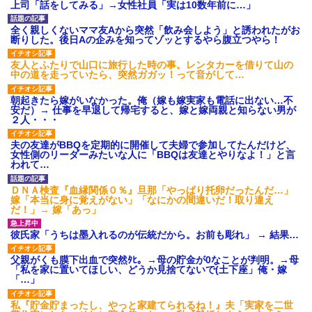
上司「話をしてみる」→女性社員「実は10数年前に…」
全く親しくないママ友Aから突然「飲み会しよう」と誘われたがお
断りした。後日Aの企みを知ってゾッとするやら腹立つやら！
友人とふたりで山口に旅行した時の事。レンタカーを借りて山の
中の道を走っていたら、突然ガガッ！って音がして…
朝起きたら嫁がいなかった。俺（嫁も嫁実家も電話に出ない…不
安だ）→ 仕事を早退して帰宅すると、嫁と嫁両親と知らない男が
２人・・・
夫の友達がBBQを定期的に開催して夫婦で参加してたんだけど、
女性側のリーダーみたいな人に「BBQは友達とやりなよ！」と言
われて…
ＤＮＡ検査『血縁関係０％』旦那「やっぱり托卵だったんだ…」
嫁「本当に身に覚えがない」「なにかの間違いだ！取り違え
だ！」→ 嫁「あっ」
彼氏家「うちは墨入れるのが伝統だから。お前も彫れ」 → 結果…
父親がくも膜下出血で突然ﾀﾋ。→母の貯金が0なことが判明。→母
「私を家に置いてほしい、どうか見捨てないで(土下座」俺・嫁
「…」
私『貯金貯まったし、やっと家建てられるね！』夫「実家を二世