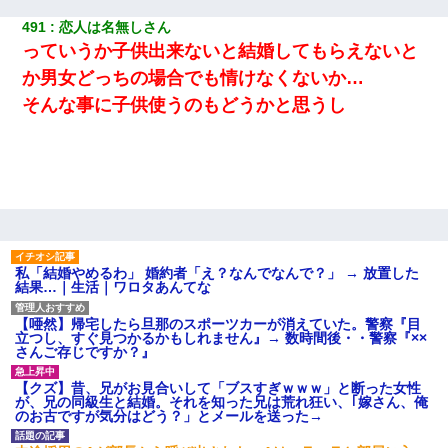
491
恋人は名無しさん
っていうか子供出来ないと結婚してもらえないと
か男女どっちの場合でも情けなくないか…
そんな事に子供使うのもどうかと思うし
私「結婚やめるわ」 婚約者「え？なんでなんで？」 → 放置した
結果…｜生活｜ワロタあんてな
【唖然】帰宅したら旦那のスポーツカーが消えていた。警察『目
立つし、すぐ見つかるかもしれません』→ 数時間後・・警察『××
さんご存じですか？』
【クズ】昔、兄がお見合いして「ブスすぎｗｗｗ」と断った女性
が、兄の同級生と結婚。それを知った兄は荒れ狂い、｢嫁さん、俺
のお古ですが気分はどう？」とメールを送った→