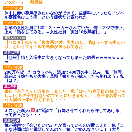
いのか！」→ 離婚後
体中に赤い蕁麻疹みたいなのができて、皮膚科にいったら「ジベ
ル薔薇色ひこう疹」という症状だと言われた
新卒の女性社員に1年半ストーカーされていた。俺「マジで怖い」
上司「話をしてみる」→女性社員「実は10数年前に…」
【ワロタ】姉から「肉食系14才、乳丸出し、毛はうっすら生えか
け」というタイトルで画像が送られてきた
【悲報】姉と入浴中に大きくなってしまった結果ｗｗｗｗｗｗｗ
ｗ
200万を貸したコウトから、追加で400万の申し込み、私「無理。
義弟より娘たちが大事」旦那「娘たちが成人したら別れよう」私
（は？）
書店「息子さんが万引きしました」私「はっ？(息子目の前にいる
し…)うちの子ではないので迎えに行きません」→息子を名乗って
た人物の正体が判明するも・・・
ミスした新人(
)に冗談で「行為させてくれたら許してあげる」
って言ったら・・・
嫁が涙声で『会いたいね』とか言っているのが聞こえた。俺「こ
んな時間に誰と電話してんの？」嫁「ごめんなさい…！（大号