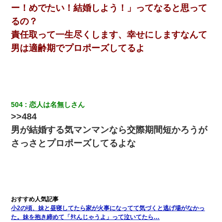
ー！めでたい！結婚しよう！」ってなると思って
妻と同居し始めたときから、よく妻が「どこかで音漏れしてな
るの？
い？音楽聞こえる」と言っていて…
責任取って一生尽くします、幸せにしますなんて
男は適齢期でプロポーズしてるよ
【復讐】義兄嫁「生活費、足りない分を貸してほしい」私「貸す
わけないでしょｗｗｗｗ」→ 理由を話したら泣き出して・・私
（あまりにも希望通り）
ワイ144kg彼女98kgデブカップル、1年間毎日行為しまくった結
果
504
恋人は名無しさん
>>484
夫に癌の余命宣告。その闘病中に長女から信じられない言葉を受
男が結婚する気マンマンなら交際期間短かろうが
けた
さっさとプロポーズしてるよな
父が他界→父のフリン相手『どうか相続を放棄して下さい、昔の
ことは謝ります。ごめんなさい…』私「お子さんはフリン略奪婚
って知ってるの？」相手『 』結果→
医者「糖尿病で余命1年です」 ワイ「知らんわｗどうせ死ぬなら
食べる量増やすわｗ」→結果ｗｗｗｗｗ
小2の頃、妹と昼寝してたら家が火事になってて気づくと逃げ場がなかっ
た。妹を抱き締めて「ﾀﾋんじゃうよ」って泣いてたら…