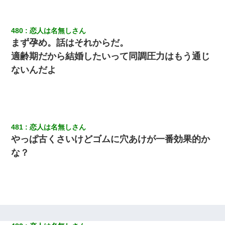
【驚愕】私「今まで育てた分のお金返してね(冗談)」息子「はい、
480
恋人は名無しさん
3000万円」→数年後。私「妹が病気になったから援助して欲し
い」→
まず孕め。話はそれからだ。
適齢期だから結婚したいって同調圧力はもう通じ
彼女にプロポーズしてOK貰った俺、告げられた結婚条件にブチ切
ないんだよ
れて無事婚約破棄・・・
【クズ】昔、兄がお見合いして「ブスすぎｗｗｗ」と断った女性
が、兄の同級生と結婚。それを知った兄は荒れ狂い、｢嫁さん、俺
のお古ですが気分はどう？」とメールを送った→
481
恋人は名無しさん
やっぱ古くさいけどゴムに穴あけが一番効果的か
とっさに女児を捕まえたら変質者扱いされた。母親「あっち行っ
てよ！気持ち悪い！（ｼｯｼｯ」→ 後日、俺を見つけた母親がすっ飛
な？
んできて・・・
最近うちの庭に知らない男の人がしょっちゅう入ってくる。それ
を職場で愚痴ったら、同僚男性が怒鳴りつけてきた。
私は家が貧しくて、手に職をつけようと看護師になった。だけど
卒業を控えた年の1月末、車にひかれて看護師になれなくなった。