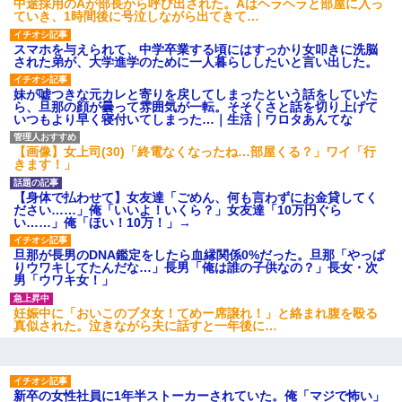
中途採用のAが部長から呼び出された。Aはヘラヘラと部屋に入っ
ていき、1時間後に号泣しながら出てきて…
スマホを与えられて、中学卒業する頃にはすっかり女叩きに洗脳
された弟が、大学進学のために一人暮らししたいと言い出した。
妹が嘘つきな元カレと寄りを戻してしまったという話をしていた
ら、旦那の顔が曇って雰囲気が一転。そそくさと話を切り上げて
いつもより早く寝付いてしまった…｜生活｜ワロタあんてな
【画像】女上司(30)「終電なくなったね…部屋くる？」ワイ「行
きます！」
【身体で払わせて】女友達「ごめん、何も言わずにお金貸してく
ださい……」俺「いいよ！いくら？」女友達「10万円ぐら
い……」俺「ほい！10万！」→
旦那が長男のDNA鑑定をしたら血縁関係0%だった。旦那「やっぱ
りウワキしてたんだな…」長男「俺は誰の子供なの？」長女・次
男「ウワキ女！」
妊娠中に「おいこのブタ女！てめー席譲れ！」と絡まれ腹を殴る
真似された。泣きながら夫に話すと一年後に…
新卒の女性社員に1年半ストーカーされていた。俺「マジで怖い」