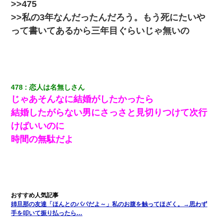
理です！」酷すぎるワードの連発で、耐えきれず店員に5千円を渡
>>475
し「お勘定です。逃がして下さい」その後、録音内容を父に聞か
せたら...
>>私の3年なんだったんだろう。もう死にたいや
って書いてあるから三年目ぐらいじゃ無いの
ケーキバイキングにいた単独の50くらいのオッサン、強烈だっ
た。
生保レディと行為する為に駆け引きしてみた結果ｗｗｗｗｗｗｗ
ｗｗｗｗｗ
478
恋人は名無しさん
じゃあそんなに結婚がしたかったら
私『貯金貯まったし、やっと家建てられるね！』夫「実家を二世
結婚したがらない男にさっさと見切りつけて次行
帯住宅にした。それに貯金使った」→私『離婚しよう』夫「え
っ」私『使った貯金はあげるから』→すると…
けばいいのに
時間の無駄だよ
【悲報】お風呂で父親と姉が完全に行為してるんだが...
男だけどリベンジポノレノの被害者になって未だに人生が立ち直
せない
姉旦那の友達「ほんとのパパだよ～」私のお腹を触ってほざく。→思わず
嫁が弁護士を連れてきて「悪いと思うなら慰謝料を払って離婚し
手を叩いて振り払ったら…
ろ」→ 俺「完全に恐喝になってますね」「お前、これが詐欺だっ
て知ってる？」