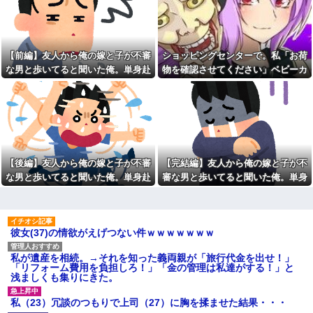
に大変なら育児やめれば？」冗
みい山作者、みいちゃんでチ
談で言ったのに本気に取られて
ー牛なのではという疑惑が生ま
離婚を言い渡された
れるｗｗｗｗｗｗｗ
14年前に捨てられた元カノの
寺田心、週6ジム通いで体重
「托卵」が発覚し間男扱いされ
62kg→82kgに 110kgのベンチ
【前編】友人から俺の嫁と子が不審
ショッピングセンターで。私「お荷
た。妻の疑いの視線の中、昔捨
プレス持ち上げる姿披露
てずに残していた『〇〇』を持
な男と歩いてると聞いた俺。単身赴
物を確認させてください」ベビーカ
【悲報】親「うちの子にはゲ
ち出した結果←修理屋のオッサ
任先から興信所に相談した結果
ーママ「泥棒扱いする気！？」→ゲ
ームは買い与えません。本だけ
ンの技術力とノリが神すぎる
で十分」→結果ｗｗｗ
ートが鳴った理由を調べた結果…
彼女と結婚の話をしていた時
ハンターハンターにわか「何
に言われたことが衝撃だった
でも切れる刀は具現化できない(ﾆ
彼女と結婚の話をしていた時
ﾁｯ」←これ
に言われたことが衝撃だった
夫「嫁がメシマズで困ってる
犬が大嫌いで脂汗が止まらな
んだよ。毎日つれーわｗ」義両
い私。リードをつけ放置された
【後編】友人から俺の嫁と子が不審
【完結編】友人から俺の嫁と子が不
親「なに！食べに行く！」夫
犬に絡まれ、追いかけられた先
「いや、そんな事しなくていい
な男と歩いてると聞いた俺。単身赴
審な男と歩いてると聞いた俺。単身
で『信じられない光景』を目撃
からｗ」→ある日、私の作った
→必死で救急車を呼ぶも犬と取
任先から興信所に相談した結果
赴任先から興信所に相談した結果
ご...
り残されて・・・
釣りに行く息子がご飯全部お
【疑問】葬式←まぁわかる
にぎりにしてくれた。わずかに
四十九日←いらねぇだろ
ビオレ薬用ハンドソープの匂い
彼女(37)の情欲がえげつない件ｗｗｗｗｗｗｗ
がする
毎年母の日の前に義母から
「母の日遊びにおいでコール」
私「私と結婚して幸せ？」旦
が入る。今年は私が寝込んでい
私が遺産を相続。→それを知った義両親が「旅行代金を出せ！」
那「お前もそう思うだろ？」→
て忙しいので、行くのを断った
「リフォーム費用を負担しろ！」「金の管理は私達がする！」と
その返事が忘れられず、後日ま
のだが…
浅ましくも集りにきた。
さかの展開に…
出された物を食べずに文句ば
森三中体型な先輩嫁さんが数
っかりの子供にうんざり。もう
私（23）冗談のつもりで上司（27）に胸を揉ませた結果・・・
年後、深キョン以上の美人に変
毎日冷凍チャーハンとコーンフ