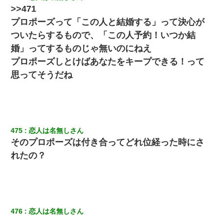
友人「酒の勢いで女先輩をホテルに連れ込んだｗｗｗｗｗ」俺
>>471
「…」
プロポーズって「この人と結婚する」って決心が
ついたらするもので、「この人予約！いつか結
放置子が病院送りになったらしい → 俺（二度と帰ってくるなよ…
嫁を半身不随にしやがった恨みは、正直こんなもんじゃ晴れな
婚」ってするものじゃ無いのにねえ
い）
プロポーズしとけばあなたをキープできる！って
思ってそうだね
彼女(37)の情欲がえげつない件ｗｗｗｗｗｗｗ
【唖然】帰宅したら旦那のスポーツカーが消えていた。警察『目
立つし、すぐ見つかるかもしれません』→ 数時間後・・警察『××
さんご存じですか？』
475
恋人は名無しさん
そのプロポーズは付き合ってどれ位経った時にさ
体中に赤い蕁麻疹みたいなのができて、皮膚科にいったら「ジベ
ル薔薇色ひこう疹」という症状だと言われた
れたの？
｢昨日はお兄ちゃんと一緒にお風呂に入っちゃった～｣とか毎日兄
の話をしていたA子が事故で亡くなった。→Ａ子のお母さんの話に
驚愕…
476
恋人は名無しさん
居酒屋にて。兄の紹介者「お酒飲みなって」私「未成年なので無