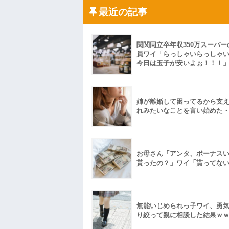
私「ちょっと、人の家の金庫触らないで
たから、開けてみようとしただけ☆』義兄
最近の記事
果・・・
私「初めて飲む味だけどなんのお茶？」
【GIF】JSのカンチョーワロタ
関関同立卒年収350万スーパー
後続車にクラクションを鳴らされ彼氏が
んだ！降りてこいよ！」と怒鳴りだし...
員ワイ「らっしゃいらっしゃ
今日は玉子が安いよぉ！！！
【衝撃】報酬100万円超の治験募集がこち
【ネット騒然】惨殺されたタワマン頂き
ｗｗｗｗｗｗｗｗｗｗ
【愕然】白のクラウン俺氏、高速道路左
wwwwwwwwwwww
姉が離婚して困ってるから支
れみたいなことを言い始めた
百年の恋12-899 食べた量を張り合って
【悲報】佐藤輝明・・・２軍でも盛大に
れ
お母さん「アンタ、ボーナス
貰ったの？」ワイ「貰ってな
無能いじめられっ子ワイ、勇
り絞って親に相談した結果ｗ