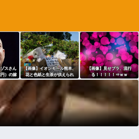
ベゾスさん
【画像】イオンモール熊本、
【画像】見せブラ、流行
0億円）の嫁
花と色紙と生茶が供えられ
る！！！！！⇒ｗｗ
ｗｗｗ
る・・・