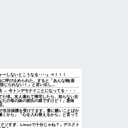
ーしないとこうなる････』⇒！！！
)に呼び止められた。すると「あんな物(昼
信じられない！」と言い出し...
 → 今トンデモナイことになってる・・・
てた頃。友人連れて帰宅したら、知らない女
なたの母の妹の彼氏の娘ですけど！」意味
話。
中で生活保護を受けてます。妻に酷いことばか
働くから」「心を入れ替えるから」と言って
sクソすぎ、Linuxで十分じゃね？」デスクト