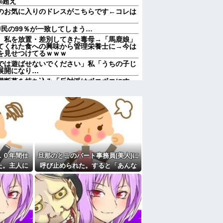
%超え
のお気に入りのドレスがこちらです←コレは
民の99％が一致してしまう…
、私を放置・差別してきた毒母→「馬鹿娘」
てくれた食への興味から管理栄養士に→今は
を見せつけてるｗｗｗ
では遊ばせないでください」私「うちの子じ
展開になり…
の横断幕を持ち込み「反対派はボコボコにす
るｗｗ後ろの席の視界を物理的に破壊する過
、「～とか～」「～とか考えて～」と何度も
ンズ』無料アプデ！
トコウト全員分の家事を押し付ける義家族！
言い放った「強烈なド直球正論」に義一族阿
ナイフをグサリ
１０年間仕
旦那のとこのパート事務員(美人)に
てんだよ！子供預かれ！(ﾄﾞｱｹﾘｰ！」私(ﾋｨ
たら逃げられた。夫に相談してもなにいって
た。主人に
呼び止められた。すると「あんな
て...
物(昼食)を旦那さんに食べさせるな
んて信じられない！」と言い出
ー協会、W杯予選の審判に“性接待”していた
し...
細まで見つかる
婚しても一切関わらなくていい」私「うん」
一切関わらない。結婚の挨拶にも行かない」