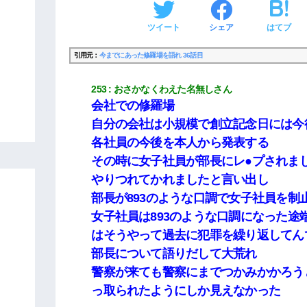
ツイート
シェア
はてブ
引用元：
今までにあった修羅場を語れ 36話目
253
おさかなくわえた名無しさん
会社での修羅場
自分の会社は小規模で創立記念日には今
各社員の今後を本人から発表する
その時に女子社員が部長にレ●プされま
やりつれてかれましたと言い出し
部長が893のような口調で女子社員を制
女子社員は893のような口調になった途
はそうやって過去に犯罪を繰り返してん
部長について語りだして大荒れ
警察が来ても警察にまでつかみかかろう
っ取られたようにしか見えなかった