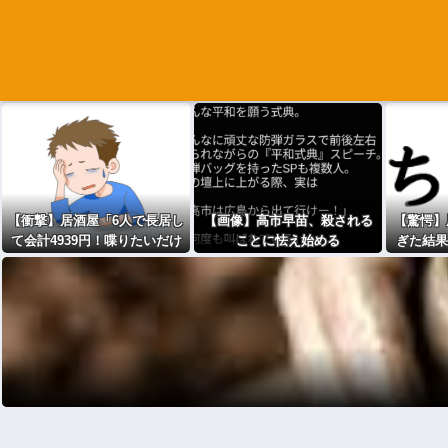
【衝撃】居酒屋「6人で長居し
【画像】高市早苗、殺される
【驚愕】
て会計4939円！喋りたいだけ
ことに怯え始める
ぎた結果
なら公園に行ってくれ（怒」
←これｗｗｗｗｗ(※画像あり)