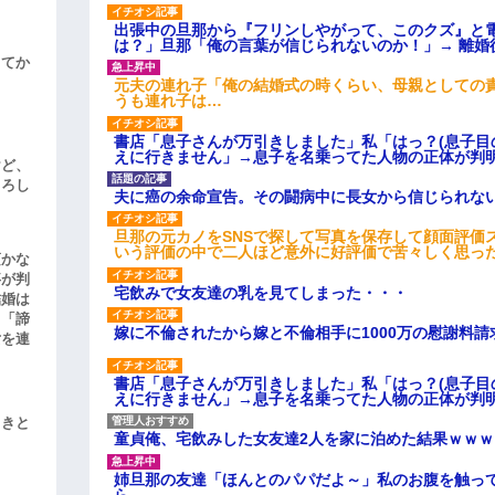
出張中の旦那から『フリンしやがって、このクズ』と
は？」旦那「俺の言葉が信じられないのか！」→ 離婚
してか
元夫の連れ子「俺の結婚式の時くらい、母親としての
うも連れ子は…
書店「息子さんが万引きしました」私「はっ？(息子目
えに行きません」→息子を名乗ってた人物の正体が判
けど、
よろし
夫に癌の余命宣告。その闘病中に長女から信じられな
旦那の元カノをSNSで探して写真を保存して顔面評価
いう評価の中で二人ほど意外に好評価で苦々しく思っ
頃かな
事が判
宅飲みで女友達の乳を見てしまった・・・
結婚は
、「諦
嫁に不倫されたから嫁と不倫相手に1000万の慰謝料請
女を連
書店「息子さんが万引きしました」私「はっ？(息子目
えに行きません」→息子を名乗ってた人物の正体が判
引きと
童貞俺、宅飲みした女友達2人を家に泊めた結果ｗｗｗ
姉旦那の友達「ほんとのパパだよ～」私のお腹を触っ
ら…