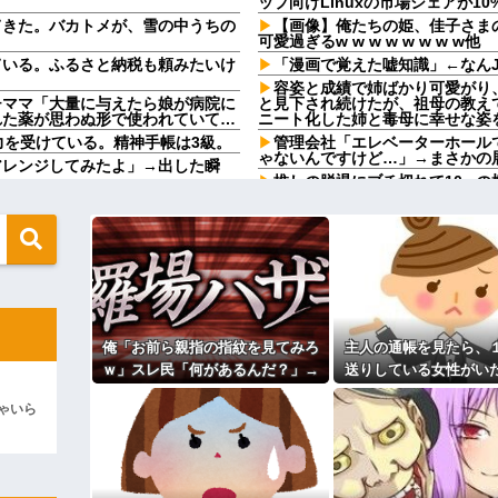
ップ向けLinuxの市場シェアが10
てきた。バカトメが、雪の中うちの
【画像】俺たちの姫、佳子さま
可愛過ぎるw w w w w w w w他
ている。ふるさと納税も頼みたいけ
「漫画で覚えた嘘知識」←なんJ
容姿と成績で姉ばかり可愛がり
チママ「大量に与えたら娘が病院に
と見下され続けたが、祖母の教え
れた薬が思わぬ形で使われていて…
ニート化した姉と毒母に幸せな姿
暴力を受けている。精神手帳は3級。
管理会社「エレベーターホール
ゃないんですけど…」→まさかの
アレンジしてみたよ」→出した瞬
推しの脱退にブチ切れて10m
る」とイキり散らす過激ファン現
律事務所)に乗り込んできた 堂々と
激ファンにイライラが止まらん
りました」と言っているが、...
先生から電話があったんだけど
wwwwwwwwwwwwww
言ってたのが耳に残ってしまった
ら性被害！？←コレマジならヤバく
『ゴーストリコン ワイルドラ
フル勤務の私に無職義妹やニー
過ぎてワイらにブッ刺さりまくりw
早朝4時起き生活に限界。ついに
鼻叫喚ｗｗ←怠け者どもに正論の
を見たら不愉快になる。この責任を
俺「お前ら親指の指紋を見てみろ
主人の通帳を見たら、
2/4隣奥「オラァ！いるのは分かっ
ｨｨ…)→隣奥の旦那さんに相談し
ｗ」スレ民「何があるんだ？」→
送りしている女性がい
ちら←むしろコレは普通じゃね？w
だこいつ。どうすれば…
見た瞬間、思わず笑ってしまう人
問い詰めたら、白状し
iPadを盗まれた話
ゃいら
が続出して…
渡したよな？」母「貯金なんてないよ
【サッカー界激震】韓国サッカ
の返事に家族騒然となり…
ことが発覚 協会カードの決済明
ィギュアがヤバすぎるｗｗｗｗｗｗ
彼氏「俺の親は毒親。だから結
彼氏「そのかわり俺もお前の親と