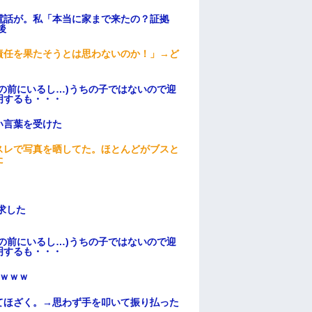
電話が。私「本当に家まで来たの？証拠
後
責任を果たそうとは思わないのか！」→ど
の前にいるし…)うちの子ではないので迎
明するも・・・
い言葉を受けた
スレで写真を晒してた。ほとんどがブスと
た
求した
の前にいるし…)うちの子ではないので迎
明するも・・・
ｗｗｗ
てほざく。→思わず手を叩いて振り払った