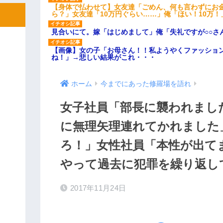
【身体で払わせて】女友達「ごめん、何も言わずにお
ら？」女友達「10万円ぐらい……」俺「ほい！10万！
見合いにて。嫁「はじめまして」俺「失礼ですが○○さ
【画像】女の子「お母さん！！私ようやくファッショ
ね！」→悲しい結果がこれ・・・
ホーム
今までにあった修羅場を語れ
女子社員「部長に襲われまし
に無理矢理連れてかれました
ろ！」女性社員「本性が出て
やって過去に犯罪を繰り返し
2017年11月24日