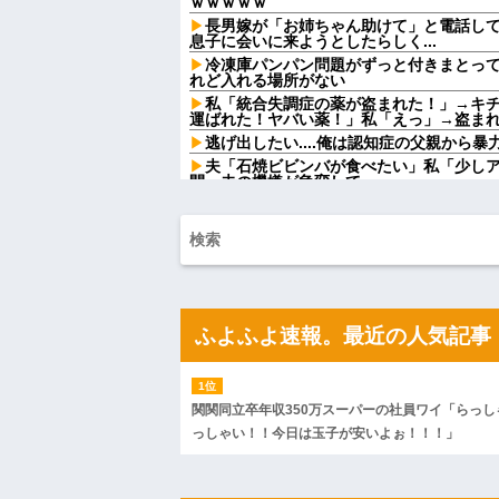
ｗｗｗｗｗ
長男嫁が「お姉ちゃん助けて」と電話し
息子に会いに来ようとしたらしく...
冷凍庫パンパン問題がずっと付きまとっ
れど入れる場所がない
私「統合失調症の薬が盗まれた！」→キ
運ばれた！ヤバい薬！」私「えっ」→盗ま
逃げ出したい....俺は認知症の父親から
夫「石焼ビビンバが食べたい」私「少し
間、夫の機嫌が急変して…
エネ夫に離婚を突きつけたら私の職場(法
「離婚の法律相談です。母の薦めでこちらに参
【悲報】大卒初任給600万の時代へwwwww
【速報】NHK職員が番組出演タレントか
ねーか？
【画像】令和最新版のあのちゃん、可愛
w w w w w
ふよふよ速報。最近の人気記事
岡田斗司夫「人間の本音としてブサイク
どうとるんだ」
【衝撃】浅田真央ちゃんの婚活条件がこ
w w w w w w w
関関同立卒年収350万スーパーの社員ワイ「らっし
年収1500万の父が退職。父「退職金も
っしゃい！！今日は玉子が安いよぉ！！！」
ー」父「全部なくなったの！？」→予想外
ハードオフに売っていた4万4000円のフ
「こんな高いの？ｗｗ」「逆に超安い」