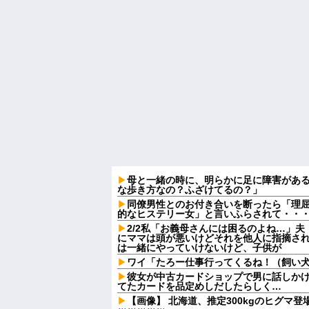
母と一緒の時に、明らかに足に障害があ
な歩き方なの？ふざけてるの？」
同僚男性とのお付き合いを断ったら「理
的なヒステリー女」と言いふらされて・・
2/2私「お義母さんには困るのよね…」
にママは頭が悪いけどそれを他人に指摘さ
は一緒にやっていけないけど、子供が
ワイ「たろー仕事行ってくるね！（飼い
彼女が中古カードショップで男に話しか
てたカードを品定めしだしたらしく…
【画像】 北海道、推定300kgのヒグマ