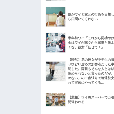
娘がワイと嫁との行為を目撃
ら口聞いてくれない
半年前ワイ「これから同棲や
金はワイが稼ぐから家事と飯
くな」彼女「任せて！」
【唖然】弟の彼女が中学生の
りひどい虐めの加害者だった
明した。両親もそんな人とは
認められないと言ったのだが
めない」の一点張りで毎週彼
れて実家にやってくる…
【悲報】ワイ将スーパーで万
間違われる