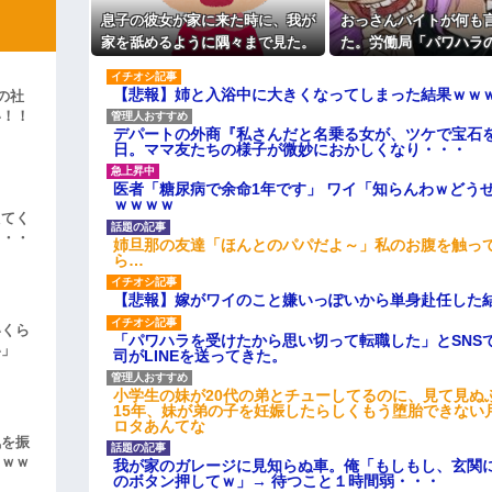
よ！」キチママ『そこに金庫があっ
私「えっ」
「泥は出てけ！二度と来るな！」結
息子の彼女が家に来た時に、我が
おっさんバイトが何も
子どもが中学受験してる知り合
えない距離の学校だけらしい
家を舐めるように隅々まで見た。
た。労働局「パワハラ
彼「ちっ！」私「」
主な税金の成り立ちを調べてみ
その次の瞬間、女がとんでもない
りました」俺「えっ、
一言
ですが…」→突然の聞
【悲報】姉と入浴中に大きくなってしまった結果ｗｗ
の社
逆切れ。「何クラクション鳴らして
が始まり…
い！！
デパートの外商『私さんだと名乗る女が、ツケで宝石を
」
らｗｗｗｗｗ(※画像あり)
日。ママ友たちの様子が微妙におかしくなり・・・
女子のこの動画、すげえええええｗ
医者「糖尿病で余命1年です」 ワイ「知らんわｗどう
車線を制限速度で走った結果
ｗｗｗｗ
えてく
・・・
くる
姉旦那の友達「ほんとのパパだよ～」私のお腹を触っ
ら…
やらかす←あまり悲しませないでく
【悲報】嫁がワイのこと嫌いっぽいから単身赴任した
いくら
「パワハラを受けたから思い切って転職した」とSNS
い」
司がLINEを送ってきた。
小学生の妹が20代の弟とチューしてるのに、見て見ぬ
15年、妹が弟の子を妊娠したらしくもう堕胎できない
ロタあんてな
気を振
ｗｗｗ
我が家のガレージに見知らぬ車。俺「もしもし、玄関に
のボタン押してｗ」→ 待つこと１時間弱・・・