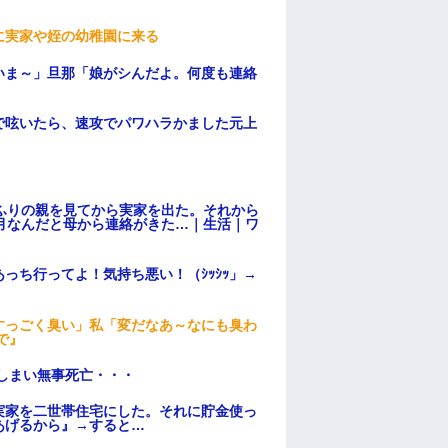
に実家や姪の幼稚園に来る
いま～」旦那「娘がシんだよ。何度も連絡
で呟いたら、速攻でパワハラかました元上
ふりの親を見てから実家を出た。それから
月なんだと母から連絡がきた…｜生活｜ワ
っち行ってよ！気持ち悪い！（ｼｯｼｯ」→
すっごく臭い」私「変だなあ～なにも臭わ
で』
てしまい無事死亡・・・
実家を二世帯住宅にした。それに貯金使っ
あげるから』→すると…