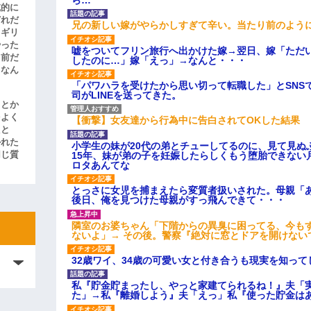
滅的に
どれだ
兄の新しい嫁がやらかしすぎて辛い。当たり前のよう
リギリ
やった
嘘をついてフリン旅行へ出かけた嫁→翌日、嫁「ただ
名前だ
したのに…」嫁「えっ」→なんと・・・
、なん
「パワハラを受けたから思い切って転職した」とSNS
司がLINEを送ってきた。
」とか
をよく
【衝撃】女友達から行為中に告白されてOKした結果
たと
かれた
小学生の妹が20代の弟とチューしてるのに、見て見ぬ
15年、妹が弟の子を妊娠したらしくもう堕胎できない
同じ質
ロタあんてな
とっさに女児を捕まえたら変質者扱いされた。母親「あ
後日、俺を見つけた母親がすっ飛んできて・・・
隣室のお婆ちゃん「下階からの異臭に困ってる、今も
ないよ」→ その後。警察『絶対に窓とドアを開けない
32歳ワイ、34歳の可愛い女と付き合うも現実を知っ
私『貯金貯まったし、やっと家建てられるね！』夫「
た」→私『離婚しよう』夫「えっ」私『使った貯金は