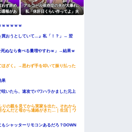
言わず辞め
アルコール依存症の夫が大暴れ。
い、たくさん受けさせてるけど合格したの通
の通報があ
私「休肝日くらい作ってよ」夫
たよ
教育係は俺
「必要ない！」→大暴れする夫を
き取り調査
見たウトメに真実を話した結果…
ｗｗｗｗｗｗ
買おうとしていて…』私「！？」→ 翌
せ死ぬなら食べる量増やすわｗ」→結果ｗ
てほざく。→思わず手を叩いて振り払った
結果
で呟いたら、速攻でパワハラかました元上
ふりの親を見てから実家を出た。それから
月なんだと母から連絡がきた…｜生活｜ワ
もシャッターリモコンあるだろ？DOWN