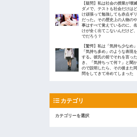
【疑問】私は社会の授業が壊
ダメで、テストも社会だけは
け頑張って勉強しても赤点ギ
だった。その歴史上の人物の
事はすべて覚えているのに、
けが全く出てこないんだけど
でだろう？
【驚愕】私は「気持ち少なめ
「気持ち多め」のような表現
する。彼氏の前でそれを言っ
き、「気持ちって何？」と聞
ので説明したら、その後また
問をしてきて冷めてしまった
カテゴリ