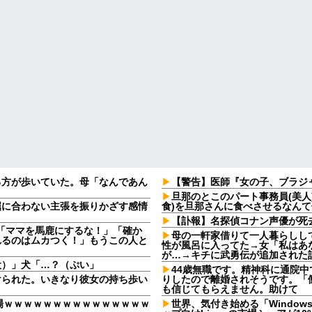
る方が歩いていた。母「なんであん
【警告】医師『女の子、ブラジャ
旦那のとこのパート事務員(美人
屈に合わない主張を振りかざす感情
食)を旦那さんに食べさせるなんて
・
【訃報】名探偵コナン声優が死去
夫「ママを馬鹿にするな！」「確か
母の一軒家借りて一人暮らしし
れるのはムカつく！」もうこの人と
性が風呂に入ってた→女「私はあ
が…→キチに武勇伝が追加された
犬）」犬「…？（ぷい」
44歳無職です。精神科に通院
けられた。いきなり彼女の持ち歩い
りしたので離婚されそうです。「
も信じてもらえません。助けて
登場ｗｗｗｗｗｗｗｗｗｗｗｗｗｗｗ
世界、気付き始める「Window