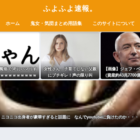
ふよふよ速報。
ホーム
鬼女・気団まとめ用語集
このサイトについて
風俗で3Pにハマりす
女性さん、子育てしない父親
【画像】ジェフ・
ｗｗｗｗｗｗｗｗｗ
にブチギレ！声の限り叫
（資産約43兆770
ｗwwww
ぶ！！→ｗｗｗｗ
がコチラｗｗ
ニコニコ出身者が豪華すぎると話題に なんでyoutubeに負けたのか・・・