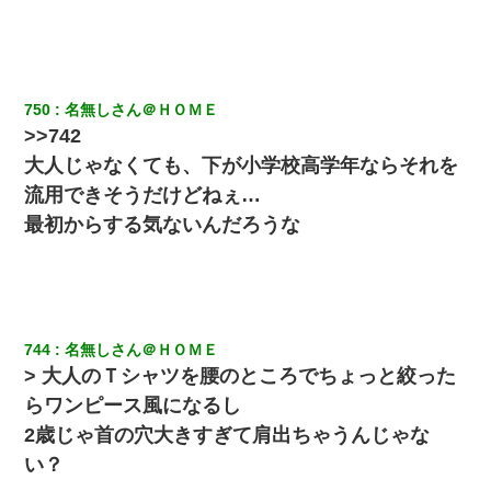
近所のお寺に住み込みで手伝いしてる知的障害のオッサンがい
た。ある日、オッサンが火かき棒を持って顔を真っ赤にしながら
走り回っていて…
750
名無しさん＠ＨＯＭＥ
男だけどリベンジポノレノの被害者になって未だに人生が立ち直
>>742
せない
大人じゃなくても、下が小学校高学年ならそれを
流用できそうだけどねぇ…
元夫の連れ子「俺の結婚式の時くらい、母親としての責任を果た
そうとは思わないのか！」→どうも連れ子は…
最初からする気ないんだろうな
旦那の元カノをSNSで探して写真を保存して顔面評価スレで写真
を晒してた。ほとんどがブスという評価の中で二人ほど意外に好
評価で苦々しく思った
744
名無しさん＠ＨＯＭＥ
【驚愕】私「今まで育てた分のお金返してね(冗談)」息子「はい、
3000万円」→数年後。私「妹が病気になったから援助して欲し
> 大人のＴシャツを腰のところでちょっと絞った
い」→
らワンピース風になるし
2歳じゃ首の穴大きすぎて肩出ちゃうんじゃな
22歳の頃、父に36歳の男性とお見合いをしてくれと頼まれた。父
の親会社の経営者の息子さんだったので、父も喜んで私の写真を
い？
送ったんだが→