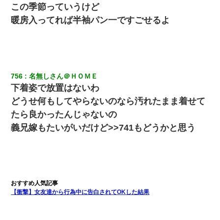
「パワハラを受けたから思い切って転職した」とSNSで呟いた
この季節っていうけど
ら、速攻でパワハラかました元上司がLINEを送ってきた。
暖房入ってれば半袖パン一ですごせるよ
上司「何なの、この書類！！」私「あの‥」上司「今は私が話し
てるの！」私「ですから」上司「黙って聞きなさい！」私「それ
は」上司「言い訳しない！」→結果ｗｗｗｗｗ
【衝撃】婚約者「兄と結婚はするけど嫁入りするわけじゃない。
756
名無しさん＠ＨＯＭＥ
お互い干渉はしないようにしましょう」→ その後に結納金の話を
下着姿で放置はないわ
したので、母が・・・
どうせ何もしてやらないのなら汚れたまま着せて
私「結婚やめるわ」 婚約者「え？なんでなんで？」 → 放置した
たら良かったんじゃないの
結果…｜生活｜ワロタあんてな
義兄嫁もたいがいだけど>>741もどうかと思う
【衝撃】女友達から行為中に告白されてOKした結果