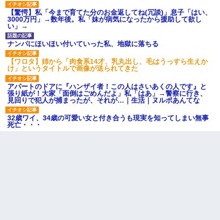
【驚愕】私「今まで育てた分のお金返してね(冗談)」息子「はい、
3000万円」→数年後。私「妹が病気になったから援助して欲し
い」→
ナンパにほいほい付いていった私、地獄に落ちる
【ワロタ】姉から「肉食系14才、乳丸出し、毛はうっすら生えか
け」というタイトルで画像が送られてきた
アパートのドアに『ハンザイ者！この人はさいあくの人です』と
張り紙が！大家「面倒はごめんだよ」私「はあ」→警察に行き、
見回りで犯人が捕まったが、それが…｜生活｜ヌルポあんてな
32歳ワイ、34歳の可愛い女と付き合うも現実を知ってしまい無事
死亡・・・