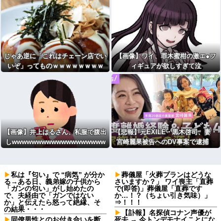
じゃあ逆に「これはチェーン店でい
【画像】ワイ、罪木蜜柑の激エ●フ
いぞ」ってものｗｗｗｗｗｗｗｗ
ィギュアが欲しすぎて泣
く・・・・・・
【画像】井上はるさん、私服で腹出
【悲報】元EXILE・黒木啓司、妻・
しwwwwwwwwwwwwwwwwwww
宮崎麗果被告へのDV事案で逮捕
wwwwwwwwwwwwwwwwwwww
宮崎は全身打撲、頭部裂傷及び打
撲、頸部損傷の怪我
私は『匂い』で “病気” が分か
葬儀屋「火葬プランはどうな
る→ある日、義弟嫁の子供から
さいますか？」 ワイ喪主「直葬
「ガンの匂い」がし始めたの
で(即答)」葬儀屋「直葬です
で、夫経由で「ガンではない
か…！？（ちょい引き気味）」
か」と伝えたら怒って絶縁、そ
⇒！！！
の結果・・・
【訃報】名探偵コナン声優が
同僚男性とのお付き合いを断
死去 → 今トンデモナイことにな