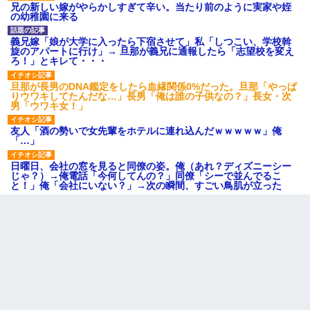
兄の新しい嫁がやらかしすぎて辛い。当たり前のように実家や姪
の幼稚園に来る
義兄嫁「娘が大学に入ったら下宿させて」私「しつこい、学校斡
旋のアパートに行け」→ 旦那が義兄に通報したら「志望校を変え
ろ！」とキレて・・・
旦那が長男のDNA鑑定をしたら血縁関係0%だった。旦那「やっぱ
りウワキしてたんだな…」長男「俺は誰の子供なの？」長女・次
男「ウワキ女！」
友人「酒の勢いで女先輩をホテルに連れ込んだｗｗｗｗｗ」俺
「…」
日曜日、会社の窓を見ると同僚の姿。俺（あれ？ディズニーシー
じゃ？）→俺電話「今何してんの？」同僚「シーで並んでるこ
と！」俺「会社にいない？」→次の瞬間、すごい鳥肌が立った