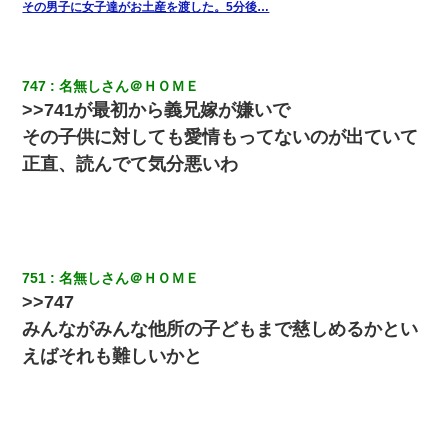
その男子に女子達がお土産を渡した。5分後…
この母親は娘の黒歴史を掘り出さないと死ぬんか？ 死ぬんか？
747
名無しさん＠ＨＯＭＥ
新築の家で。クラクラするくらいの「白粉の匂い」が鼻につくも
>>741が最初から義兄嫁が嫌いで
嫁＆娘「そんな匂いしない…」ある日、友人奥「素敵なアンティ
ークですね！」俺（！？）
その子供に対しても愛情もってないのが出ていて
正直、読んでて気分悪いわ
嘘をついてフリン旅行へ出かけた嫁→翌日、嫁「ただいま～」旦
那「娘がシんだよ。何度も連絡したのに…」嫁「えっ」→なん
と・・・
童貞俺、宅飲みした女友達2人を家に泊めた結果ｗｗｗｗｗｗ
751
名無しさん＠ＨＯＭＥ
>>747
嫁の妹（26歳）がずっとウチに泊まりに来た結果→俺がヤバイｗ
ｗｗｗｗｗｗｗ
みんながみんな他所の子どもまで慈しめるかとい
えばそれも難しいかと
私は家が貧しくて、手に職をつけようと看護師になった。だけど
卒業を控えた年の1月末、車にひかれて看護師になれなくなった。
わい(42)渋谷の夜のサービスで19の女の子にゴックンさせた結果