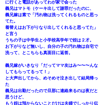
に行くと電話があってわが家で会った
義兄はマトモ（ケーキ出して謝罪だったのに、
義兄嫁は素で「汚れ物は洗ってくれるものと思っ
てた。
着替えはお下がりなり出してくれると思ってた」
と言う
うちの子は中学生と小学校高学年で姪は２才。
お下がりなど無いし、自分の子の汚れ物は自宅で
洗って、とこちらも真面目に返答。
義兄嫁がいきなり「だってママ友はみ〜〜〜んな
してもらってるって！」
と大声出してから、めそめそ泣き出して結局帰っ
た
義兄は出勤だったので旦那に連絡来るのは夜だと
思うけど、
もう姪は預からないことだけは夫婦でしっかり伝