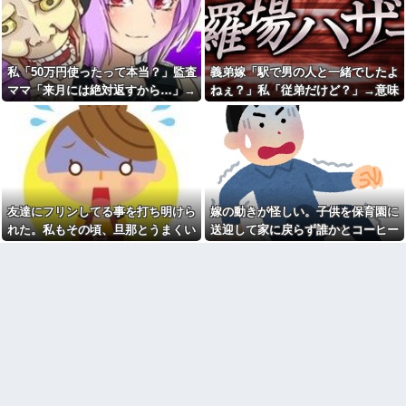
店までの距離は…
政府「増税」敵「増税すん
な！増税メガネ！」→政府「減
【青春(*´ω｀*)？】私はフィリ
税」敵「減税すんな！社会保障
ピンのハーフで若干濃いめの顔
どうなる！」
だった。加えて天然パーマだっ
たのである男子に『ダブルフィ
【動画】手術中に熊本地震直
私「50万円使ったって本当？」監査
義弟嫁「駅で男の人と一緒でしたよ
ンガー』と呼ばれてた…
撃やばすぎる
ママ「来月には絶対返すから…」→
ねぇ？」私「従弟だけど？」→意味
仕事辞めた時ってどんな気分
【結婚式当日に】 義妹の不倫
だった？
約束を信じて待った結果、警察に通
深な言い方をされてウンザリして…
を暴露した私。でも旦那が援助
したいと言い出して…ｗｗｗ
私の実父の写真を見て「お父
報することになり…
さんいい顔で映ってるわね。こ
親の借金のカタに17歳でもぐ
れ遺影にピッタリねw」と煽って
りの消費者金融社長の愛人にな
くるトメ。最初はスルーしてた
った。その後25歳で1000万円を
が、しつこいのでスマホのカメ
渡されマンションへ移された直
ラをトメに向けて同じ手で反撃
後、社長が…
したったｗｗｗ
友達にフリンしてる事を打ち明けら
嫁の動きが怪しい。子供を保育園に
母が作ってくれた雛人形を夫
母親の作る唐揚げが大好きだ
に出してほしいと頼むと「別に
れた。私もその頃、旦那とうまくい
送迎して家に戻らず誰かとコーヒー
ったからレシピ教えてもらおう
いいじゃんあんなの」だって。
としたら……
っておらず...
を飲んでる
悲しかった
周りからめっちゃポジティブ
33歳くらいから太ったせいか
とか努力家とか言われる。しか
加齢で＊が緩んだのかチョビッ
し私は自分で言うのもなんだけ
と漏れるようになった
ど成人するまで人生ハードモー
半年前から夫が不倫している
ドだった・・・
ことに気づいた私。精神的に追
嫁の料理がクソまずい。昨日
い込まれて階段から転落...
の献立はサラダ、しょっぱいメ
お腹の子をﾀﾋ産した時。義妹
イン、汁物、ご飯だけ・・・
「全部あんたのせいでしょ！」
高校生がうちの車に傷をつけ
トメ「何を言ってるの！」→義
た。管理人さんに連絡したらそ
妹の暴言に義母が激怒して…
の家の親が来て謝ってくれた。