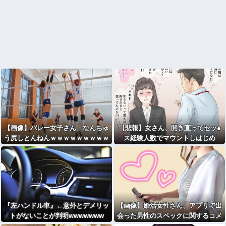
【画像】バレー女子さん、なんちゅ
【悲報】女さん、開き直ってセッ●
う尻しとんねんｗｗｗｗｗｗｗｗｗ
ス経験人数でマウントしはじめ
ｗｗｗｗ
る・・・
『左ハンドル車』←意外とデメリッ
【画像】婚活女性さん、アプリで出
トがないことが判明wwwwwww
会った男性のスペックに関するコメ
ントが辛辣すぎるｗｗｗｗｗｗ