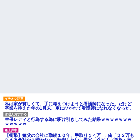
私は家が貧しくて、手に職をつけようと看護師になった。だけど
卒業を控えた年の1月末、車にひかれて看護師になれなくなった。
生保レディと行為する為に駆け引きしてみた結果ｗｗｗｗｗｗｗ
ｗｗｗｗｗ
【衝撃】嫁父の会社に勤続１０年、手取り１４万 → 俺「２２万も
らえる会社から誘われた。転職したい」義父「クビ！（激怒」嫁