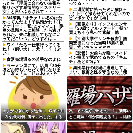
ったら「理屈に合わない主張を
ってる・・・
振りかざす感情的なヒステリー
二週間前に拾った迷い猫(2ヶ
女」と言いふらされて・・・
月) 上手く撮らせてくれないので
3/4隣奥「オラァ！いるのは分
ピンボケですが【再】
かってんだよ！子供預かれ！(ド
【画像あり】インフルエンサ
アケリー！」私(ヒィィィ…)→隣
ー「20歳でアルファード一括で
奥の旦那さんに相談したら逃げ
買えちゃう私って素敵」他
られた。夫に相談してもなにい
ってだこいつ。どうすれば…
【江別大学生リンチ殺害】無
期懲役になった当時18歳の被
ワイ「たろー仕事行ってくる
告、怖いｗｗｗｗｗｗ
ね！（飼い犬）」犬「…？（ぷ
い」
【悲報】お前らが唯一メイド
イン韓国で認めてるもの「キム
食器売場通るの苦手なのよね
チ」あと3つは？
ラーメン屋にて。店員「30分
集団暴行の現場に遭遇してし
ほどお待ちいただく事になりま
まい、被害女性を守るため「俺
す」友人「あ、じゃあいいで
にもやらせろ！」と叫んで抱き
す」→店を出た友人「ラーメン
ついた結果…警察に連行され〇
店Aに行こう」俺「え？」→その
〇扱いされる悲劇へ←機転を利
店...
かせた結果が裏目に出すぎて惨
移民ベトナム女達の宅飲み、
事
レベチｗｗｗｗｗｗｗｗｗｗｗ
【戦慄】山で洒落にならない
ｗｗｗｗｗｗｗｗｗｗｗｗｗ
目にあった話をする、オカルト
ダイアンのじゃない方がユー
系で
子供ができなかった姉に、双子の片
私「その格好で出るの…？」新郎い
スケさんになってしまっている
ラーメン屋にて。店員「30分
という事実←これ
方を姉夫婦に養子に出した。する
とこ姉妹「何か問題ある？」→結婚
ほどお待ちいただく事になりま
女「43億円注文して………キ
す」友人「あ、じゃあいいで
と、養子に出した子がすごく礼儀正
式当日に感じた違和感が最後まで消
ャンセルっと！」←こいつの目
す」→店を出た友人「ラーメン
しくてビックリ
えなくて…
的
店Aに行こう」俺「え？」→その