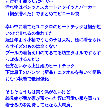
に合わず漏らしたので…
汚れ物はパンツとスカートとタイツとパーカー
（裾が濡れた）でまとめてビニール袋
幸い中に着てたユニクロのヒートテックは裾が短
いので濡れるの免れてた
姪は年より小柄でうちの子は大柄、姪に着せられ
るサイズのものは全くない
プールの着替え用のてるてる坊主タオルですらす
っぽ抜けるんだよ
仕方ないから上は姪のヒートテック、
下は息子のパンツ（新品）にタオルを敷いて簡易
おむつ状態で暖房強化
そもそもうちは買う気がないけど
義兄嫁が我が家が預かった姪に可愛い服を買って
着せるのを期待してたなら大馬鹿、