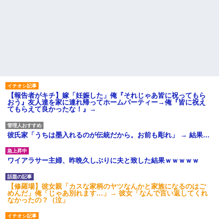
【報告者がキチ】嫁「妊娠した」俺『それじゃあ皆に祝ってもら
おう』友人達を家に連れ帰ってホームパーティー→俺『皆に祝え
てもらえて良かったな！』→
彼氏家「うちは墨入れるのが伝統だから。お前も彫れ」 → 結果…
ワイアラサー主婦、昨晩久しぶりに夫と致した結果ｗｗｗｗｗ
【修羅場】彼女親「カスな家柄のヤツなんかと家族になるのはご
めんだ」俺「じゃあ別れます…」→ 彼女「なんで言い返してくれ
なかったの？（泣」