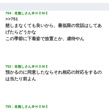
ｗｗｗｗｗｗｗｗ
754
名無しさん＠ＨＯＭＥ
彼女(37)の情欲がえげつない件ｗｗｗｗｗｗｗ
>>751
慈しまなくても良いから、最低限の世話はしてあ
友人とふたりで山口に旅行した時の事。レンタカーを借りて山の
げたらどうかな
中の道を走っていたら、突然ガガッ！って音がして…
この季節に下着姿で放置とか、虐待やん
【衝撃】ある工場に配属すると、女の人がみんな退職してしま
う。会社「仕事がハードだし田舎で娯楽も少ないからキツイの
か…」→ 実際は違った
友人「酒の勢いで女先輩をホテルに連れ込んだｗｗｗｗｗ」俺
752
名無しさん＠ＨＯＭＥ
「…」
預かるのに同意したならそれ相応の対応をするの
は当たり前よん
昨日37歳のおばさんと行為したんだけどめちゃくちゃだった
義兄嫁が義実家で「コロナ陽性だったからこのまま療養させて下
さい」と言い出してド修羅場になった
755
名無しさん＠ＨＯＭＥ