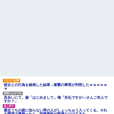
【卑怯な女】 いつも弱そうな
夫「その程度のことで管理人に
相手をイビる同期S「おい、聞け
話をしてことを大きくするとか
よコラ！」地味な私「あ？相手
おかしい」←は！？
選んでデカい事言ってんじゃね
【社内混乱】社長(50代)が若妻
えよ」S「え…」→予想外の反...
(20代)と結婚→初対面で驚愕のタ
ハードオフに売っていた4万
メ口連発wwww
4000円のフィギュアがヤバすぎ
彼の母親と初めて食事した時
るｗｗｗｗｗｗ「こんな高い
に彼母が「私ちゃんは結婚した
の？ｗｗ」「逆に超安い」
ら仕事辞める予定なんですって
私「ちょっと、人の家の金庫
ね」と言ってきた
触らないでよ！」キチママ『そ
相手がどんなパイプ持ってい
こに金庫があったから、開けて
るかも知れないのに…
みようとしただけ☆』義兄「泥
は出てけ！二度と来るな！」結
主な税金の成り立ちを調べて
果・・・
みたよ
私「初めて飲む味だけどなん
のお茶？」彼「ちっ！」私「」
【GIF】JSのカンチョーワロ
タ
後続車にクラクションを鳴ら
され彼氏が逆切れ。「何クラク
彼女との行為を録画した結果→衝撃の事実が判明したｗｗｗｗｗ
ション鳴らしてんだ！降りてこ
ｗ
いよ！」と怒鳴りだし...
【衝撃】報酬100万円超の治験
見合いにて。嫁「はじめまして」俺「失礼ですが○○さんご本人で
募集がこちらｗｗｗｗｗ(※画像
すか？」
あり)
【ネット騒然】惨殺されたタ
最近うちの庭に知らない男の人がしょっちゅう入ってくる。それ
ワマン頂き女子のこの動画、す
を職場で愚痴ったら、同僚男性が怒鳴りつけてきた。