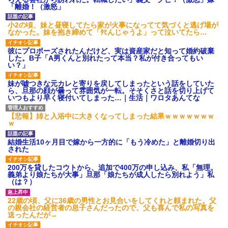
「離婚！（激怒」
小2の頃、妹と昼寝してたら家が火事になってて気づくと逃げ場が
なかった。妹を抱き締めて「ﾀﾋんじゃうよ」って泣いてたら…
彼にプロポーズされたんだけど、実は資産家だと知って婚約破棄
した。B子「A男くんと別れたって本当？私が付き合ってもい
い？」
妹が嘘つきな元カレと寄りを戻してしまったという話をしていた
ら、旦那の顔が曇って雰囲気が一転。そそくさと話を切り上げて
いつもより早く寝付いてしまった…｜生活｜ワロタあんてな
【悲報】姉と入浴中に大きくなってしまった結果ｗｗｗｗｗｗｗ
ｗ
結婚生活10ヶ月目で嫁から一方的に「もう冷めた」と離婚切り出
された
200万を貸したコウトから、追加で400万の申し込み、私「無理。
義弟より娘たちが大事」旦那「娘たちが成人したら別れよう」私
（は？）
22歳の頃、父に36歳の男性とお見合いをしてくれと頼まれた。父
の親会社の経営者の息子さんだったので、父も喜んで私の写真を
送ったんだが→