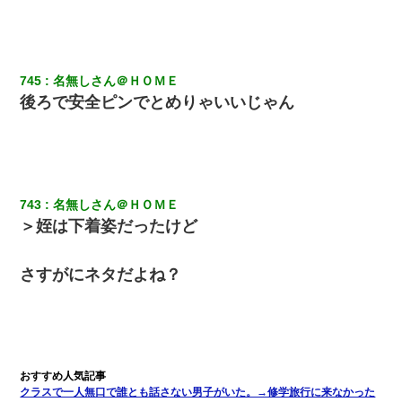
朝起きたら嫁がいなかった。俺（嫁も嫁実家も電話に出ない…不
安だ）→ 仕事を早退して帰宅すると、嫁と嫁両親と知らない男が
２人・・・
745
名無しさん＠ＨＯＭＥ
後ろで安全ピンでとめりゃいいじゃん
妊娠中に「おいこのブタ女！てめー席譲れ！」と絡まれ腹を殴る
真似された。泣きながら夫に話すと一年後に…
高1のとき男に襲われ、不妊の叔母に頼まれて出産。→叔母夫婦が
養子縁組してアメリカに子供を連れ帰った。→9・11で叔母夫婦が
亡くなってしまい…
743
名無しさん＠ＨＯＭＥ
＞姪は下着姿だったけど
【考察】兄嫁急死の1年後、兄が引越すというので手伝いに行った
ら下着が入った引き出しの奥にとんでもないモノを見つけた
さすがにネタだよね？
父親がくも膜下出血で突然ﾀﾋ。→母の貯金が0なことが判明。→母
「私を家に置いてほしい、どうか見捨てないで(土下座」俺・嫁
「…」
【復讐】義兄嫁「生活費、足りない分を貸してほしい」私「貸す
わけないでしょｗｗｗｗ」→ 理由を話したら泣き出して・・私
クラスで一人無口で誰とも話さない男子がいた。→修学旅行に来なかった
（あまりにも希望通り）