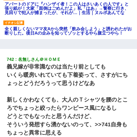
アパートのドアに『ハンザイ者！この人はさいあくの人です』と
張り紙が！大家「面倒はごめんだよ」私「はあ」→警察に行き、
見回りで犯人が捕まったが、それが…｜生活｜ヌルポあんてな
全く親しくないママ友Aから突然「飲み会しよう」と誘われたがお
断りした。後日Aの企みを知ってゾッとするやら腹立つやら！
体中に赤い蕁麻疹みたいなのができて、皮膚科にいったら「ジベ
ル薔薇色ひこう疹」という症状だと言われた
742
名無しさん＠ＨＯＭＥ
義兄嫁が非常識なのは当たり前としても
【驚愕】5000円でＪＫと行為してきたが後悔しかない…
いくら暖房いれていても下着姿って、さすがにち
ょっとどうだろうって思うけどなあ
[緊急]ベロベロの女に声をかけて行為してきた結果
新しくかわなくても、大人のＴシャツを腰のとこ
ＤＮＡ検査『血縁関係０％』旦那「やっぱり托卵だったんだ…」
嫁「本当に身に覚えがない」「なにかの間違いだ！取り違え
ろでちょっと絞ったらワンピース風になるし
だ！」→ 嫁「あっ」
どうとでもなったと思うんだけど、
そういう発想すら湧かないのって、>>741自身も
同じマンションに住んでる女性が鍵をわかりやすいところに隠し
ている事に気づいた俺「忍びこんでみよう！」→ 結果
ちょっと異常に思える