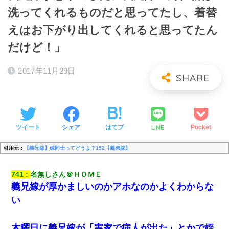
洗ってくれるものだと思ってたし、着替
えはお下がり出してくれると思ってたん
だけど！」
2017年11月29日
LINE
ツイート
シェア
はてブ
Pocket
引用元：
【義兄嫁】嫁同士ってどうよ？152【義弟嫁】
741
名無しさん＠ＨＯＭＥ
義兄嫁が厚かましいのかアホなのかよくわからな
い
木曜日に義兄嫁が「実家で病人が出た」とかで姪