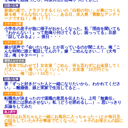
げえええええｗｗｗｗｗｗｗｗ
ｗｗｗ
新築の家で。クラクラするくらいの「白粉の匂い」が鼻につくも
【愕然】白のクラウン俺氏、
嫁＆娘「そんな匂いしない…」ある日、友人奥「素敵なアンティ
高速道路左車線を制限速度で走
ークですね！」俺（！？）
った結果wwwwwwwwwwww
百年の恋12-899 食べた量を
小学生の息子が急に様子がおかしくなった。私「理由を聞いても
張り合ってくる
『わかんない！』って怒鳴り付けてくるし、困っってる」旦那
【悲報】佐藤輝明・・・２軍
「話してみるよ」→ 後日・・・
でも盛大にやらかす←あまり悲
しませないでくれ
嫁が涙声で『会いたいね』とか言っているのが聞こえた。俺「こ
んな時間に誰と電話してんの？」嫁「ごめんなさい…！（大号
泣」俺（キターー）→
【身体で払わせて】女友達「ごめん、何も言わずにお金貸してく
ださい……」俺「いいよ！いくら？」女友達「10万円ぐら
い……」俺「ほい！10万！」→
妻「ずっと好きだった人と一緒になりたいから、わかれてくださ
い」→離婚後、娘と実家で生活してると…
転職先が決まったので退職の意思を伝えたら。上司「無責任」
「簡単には辞めさせない」私（どうせ辞めるし…）→ 思いっきり
反論をしてみた
｢昨日はお兄ちゃんと一緒にお風呂に入っちゃった～｣とか毎日兄
の話をしていたA子が事故で亡くなった。→Ａ子のお母さんの話に
驚愕…