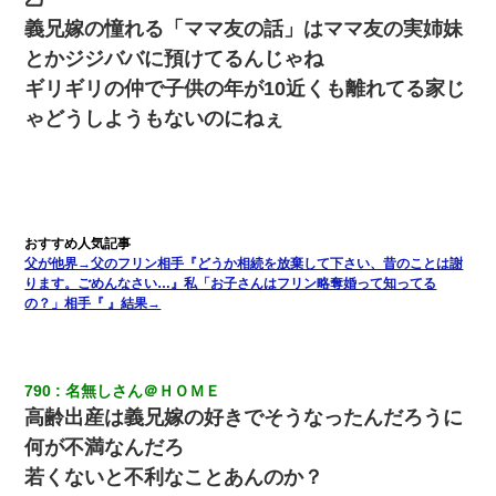
義兄嫁の憧れる「ママ友の話」はママ友の実姉妹
とかジジババに預けてるんじゃね
ギリギリの仲で子供の年が10近くも離れてる家じ
ゃどうしようもないのにねぇ
父が他界→父のフリン相手『どうか相続を放棄して下さい、昔のことは謝
ります。ごめんなさい…』私「お子さんはフリン略奪婚って知ってる
の？」相手『 』結果→
790
名無しさん＠ＨＯＭＥ
高齢出産は義兄嫁の好きでそうなったんだろうに
何が不満なんだろ
若くないと不利なことあんのか？