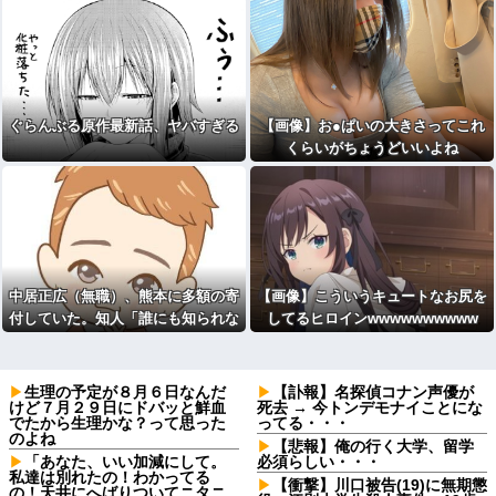
いも不起訴に
ぐらんぶる原作最新話、ヤバすぎる
【画像】お●ぱいの大きさってこれ
くらいがちょうどいいよね
中居正広（無職）、熊本に多額の寄
【画像】こういうキュートなお尻を
付していた。知人「誰にも知られな
してるヒロインwwwwwwwwww
くてもいい、と公表してない」
生理の予定が８月６日なんだ
【訃報】名探偵コナン声優が
けど７月２９日にドバッと鮮血
死去 → 今トンデモナイことにな
でたから生理かな？って思った
ってる・・・
のよね
【悲報】俺の行く大学、留学
「あなた、いい加減にして。
必須らしい・・・
私達は別れたの！わかってる
【衝撃】川口被告(19)に無期懲
の！天井にへばりついてニタニ