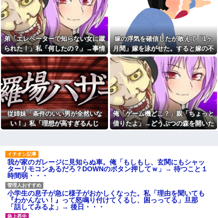
てきた
い」→嫁が毒を飲まされ子ども
高2女、高校受験に失敗して私
を失ったのに信じてもらえず…
立に在学中→私「7万のカバンで
も買おうかなw」母「私立がどん
私「耳を切られてるんですけ
だけ金かかってると思ってんね
ど？」美容師「大した傷じゃな
ん」 →結果
くて良かったですね」→その開
弟「エレベーターで知らない女に蹴
嫁の浮気を確信したが敢えて「1ヶ
き直った態度に腹が立ち…
全国展開の安価な外食チェー
られた！」私「何したの？」→事情
月間」嫁を泳がせた。すると嫁の不
ンには全く魅力を感じない。ど
退職してしばらく経った頃、
こにでもあるような店選ぶ人の
を聞いた家族全員が「それは自業自
倫がトンデモないことに...
元職場の取引先から連絡が来
気持ちがわからない
た。話を聞くと納得できない内
得」と呆れてしまい…
容で…
釣りに行く息子がご飯全部お
にぎりにしてくれた。わずかに
【復讐】 絶対に「植えてはい
ビオレ薬用ハンドソープの匂い
けない植物」を小学校に植えた
がする
→20年経って見に行くと…
「！？」衝撃の光景が・・・
パートの面接で号泣しながら
「ここもダメだったらもう食べ
従姉妹「条件のいい男が全然いな
俺「ゲーム機どこ？」親「ちょっと
トメ「この子は義実家の顔じ
ていけないんです」って熱弁し
ゃない！嫁が義妹旦那とフリン
い！」私「理想が高すぎるんじ
借りたよ」→どうぶつの森を開いた
てた人がいた
したのよ！」私「DNA鑑定しま
ゃ…？」→婚活の愚痴を聞き続けた
瞬間、村が大変なことになってい
す？」義妹旦那「もちろんで
【衝撃】川口被告(19)に無期懲
す」→結果…
役 江別大学生殺人事件、19歳
結果…
て…
で取り返しのつかない代償を背
岡田斗司夫「人間の本音とし
負うことに
てブサイクを見たら不愉快にな
我が家のガレージに見知らぬ車。俺「もしもし、玄関にもシャッ
る。この責任をどうとるんだ」
主人の通帳を見たら、１０年
ターリモコンあるだろ？DOWNのボタン押してｗ」→ 待つこと１
間仕送りしている女性がいた。
時間弱・・・
カフェで長時間パソコン弄っ
主人に問い詰めたら、白状して...
ている奴の正体
サンダースが！サンダースが
【画像】俺たちの姫、佳子さ
小学生の息子が急に様子がおかしくなった。私「理由を聞いても
私を呪ってくる！
まのお気に入りのドレスがこち
『わかんない！』って怒鳴り付けてくるし、困っってる」旦那
らです←コレは可愛過ぎるw w
母が兄一家にお米を送って
「話してみるよ」→ 後日・・・
w w w w w w
る。それを兄嫁がご近所さんに