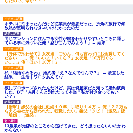
したので、母が・・・
ホテルに泊まったんだけど従業員が最悪だった。折角の旅行で何
故私が怒鳴られなきゃいけなかったのだ
同じマンションに住んでる女性が鍵をわかりやすいところに隠し
ている事に気づいた俺「忍びこんでみよう！」→ 結果
【身体で払わせて】女友達「ごめん、何も言わずにお金貸してく
ださい……」俺「いいよ！いくら？」女友達「10万円ぐら
い……」俺「ほい！10万！」→
私「結婚やめるわ」 婚約者「え？なんでなんで？」 → 放置した
結果…｜生活｜ワロタあんてな
彼にプロポーズされたんだけど、実は資産家だと知って婚約破棄
した。B子「A男くんと別れたって本当？私が付き合ってもい
い？」
【衝撃】嫁父の会社に勤続１０年、手取り１４万 → 俺「２２万も
らえる会社から誘われた。転職したい」義父「クビ！（激怒」嫁
「離婚！（激怒」
13歳娘が元嫁のところから逃げてきた。どう扱ったらいいのかわ
からない