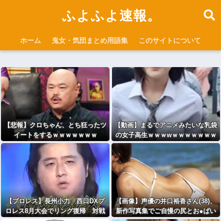
ふよふよ速報。
ホーム
鬼女・気団まとめ用語集
このサイトについて
【悲報】クロちゃん、とち狂ったツ
【動画】まるでアニメみたいな乳袋
イートをするｗｗｗｗｗｗｗ
の女子高生ｗｗｗwｗｗｗｗｗｗｗ
ｗ
【プロレス】長州小力 西口DXプ
【画像】声優の井口裕香さん(38)、
ロレス8月大会でリング復帰 対戦
新作写真集でご自慢の尻とお●ぱい
相手はクロちゃん 道交法違反の疑
を披露ｗｗｗｗｗｗ