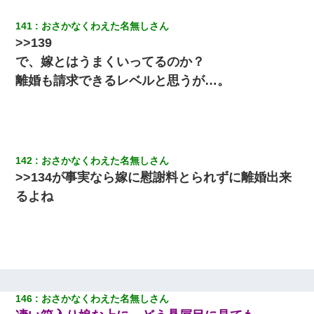
友人とふたりで山口に旅行した時の事。レンタカーを借りて山の
中の道を走っていたら、突然ガガッ！って音がして…
141
おさかなくわえた名無しさん
>>139
【悲報】お風呂で父親と姉が完全に行為してるんだが...
で、嫁とはうまくいってるのか？
離婚も請求できるレベルと思うが…。
ワイ144kg彼女98kgデブカップル、1年間毎日行為しまくった結
果
子供の頃、母の弟にイタズラされてて中学に入ってから関係を持
ってしまった。拒絶したら「全部バラしてやる」と脅迫されたの
142
おさかなくわえた名無しさん
で両親に全部話した。
>>134が事実なら嫁に慰謝料とられずに離婚出来
るよね
姉旦那の友達「ほんとのパパだよ～」私のお腹を触ってほざく。
→思わず手を叩いて振り払ったら…
私（23）冗談のつもりで上司（27）に胸を揉ませた結果・・・
ＤＮＡ検査『血縁関係０％』旦那「やっぱり托卵だったんだ…」
嫁「本当に身に覚えがない」「なにかの間違いだ！取り違え
146
おさかなくわえた名無しさん
だ！」→ 嫁「あっ」