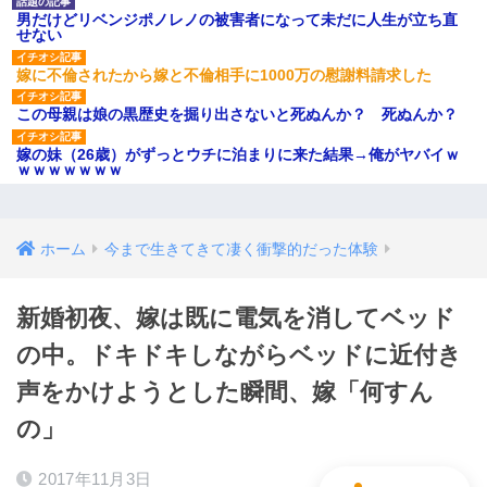
男だけどリベンジポノレノの被害者になって未だに人生が立ち直
せない
嫁に不倫されたから嫁と不倫相手に1000万の慰謝料請求した
この母親は娘の黒歴史を掘り出さないと死ぬんか？ 死ぬんか？
嫁の妹（26歳）がずっとウチに泊まりに来た結果→俺がヤバイｗ
ｗｗｗｗｗｗｗ
ホーム
今まで生きてきて凄く衝撃的だった体験
新婚初夜、嫁は既に電気を消してベッド
の中。ドキドキしながらベッドに近付き
声をかけようとした瞬間、嫁「何すん
の」
2017年11月3日