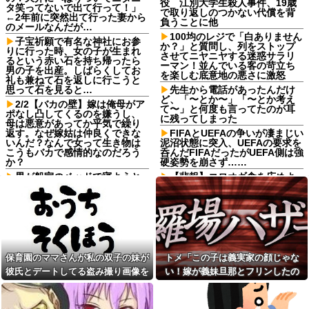
役 江別大学生殺人事件、19歳
タ笑ってないで出て行って！」
で取り返しのつかない代償を背
←2年前に突然出て行った妻から
負うことに他
のメールなんだが…
100均のレジで「白ありません
子宝祈願で有名な神社にお参
か？」と質問し、列をストップ
りに行った時、女の子が生まれ
させてニヤニヤする迷惑サラリ
るという赤い石を持ち帰ったら
ーマン！並んでいる客の苛立ち
男の子を出産。しばらくしてお
を楽しむ底意地の悪さに激怒
礼も兼ねて石を返しに行こうと
思って石を見ると…
先生から電話があったんだけ
ど、「〜とか〜」「〜とか考え
2/2【バカの壁】嫁は俺母がア
て〜」と何度も言ってたのが耳
ポなし凸してくるのを嫌うし、
に残ってしまった
母は悪意があってか平気で繰り
返す。なぜ嫁姑は仲良くできな
FIFAとUEFAの争いが凄まじい
いんだ？なんで女って生き物は
泥沼状態に突入、UEFAの要求を
こうもバカで感情的なのだろう
呑んだFIFAだったがUEFA側は強
か？
硬姿勢を崩さず……
男が船室のベッドで寝ようと
【悲報】コロオギ食を広めよ
していた。…えっ？あなたは誰
うとして倒産した人、全く諦め
ですか？→ 見知らぬひとがいる
て居なかった
んだが…
【謎】広末涼子さんが地上波
ママ友に久しぶりにＬＩＮＥ
にスピード復帰できる理由、誰
したら「子供二人とも私立に通
にも分からない⇒！
わせたら2000万円くらいかかっ
亡き叔母の遺書「実は17年前
ちゃう」と自慢された
に従兄弟と赤ちゃんを交換し
保育園のママさんが私の双子の妹が
トメ「この子は義実家の顔じゃな
俺の宝物であるマンガを無断
た」全員で家族会議を開いた結
彼氏とデートしてる盗み撮り画像を
い！嫁が義妹旦那とフリンしたの
で彼女が捨てた。なので彼女を
果、拍子抜けするほど〇〇な展
精神的に追い詰めた結果
開を迎えて婚約者呆然←家族の
見せて「あとはわかるよね？とりあ
よ！」私「DNA鑑定します？」義妹
絆が深すぎて修羅場にならんか
母「事故だったのよ」家族
えず5万を家に持ってきて」と脅し
旦那「もちろんです」→結果…
った
「母さんがわざとやるはずな