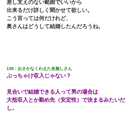
[緊急]ベロベロの女に声をかけて行為してきた結果
差し支えのない範囲でいいから
出来るだけ詳しく聞かせて欲しい。
嫁が涙声で『会いたいね』とか言っているのが聞こえた。俺「こ
こう言っては何だけれど、
んな時間に誰と電話してんの？」嫁「ごめんなさい…！（大号
泣」俺（キターー）→
奥さんはどうして結婚したんだろうね。
32歳ワイ、34歳の可愛い女と付き合うも現実を知ってしまい無事
死亡・・・
最近うちの庭に知らない男の人がしょっちゅう入ってくる。それ
を職場で愚痴ったら、同僚男性が怒鳴りつけてきた。
136
おさかなくわえた名無しさん
ぶっちゃけ収入じゃない？
日航機墜落事故の「ここからは日本語で大丈夫ですよ〜」の絶望
感がヤバイ・・・
見合いで結婚できる人って男の場合は
大抵収入とか勤め先（安定性）で決まるみたいだ
同じマンションに住んでる女性が鍵をわかりやすいところに隠し
ている事に気づいた俺「忍びこんでみよう！」→ 結果
し。
わい(42)渋谷の夜のサービスで19の女の子にゴックンさせた結果
ｗｗｗｗｗｗｗｗ