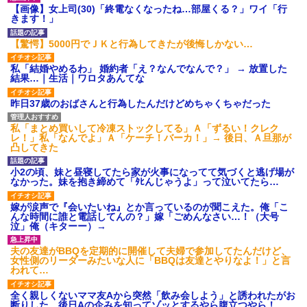
売ってた。私「お母さんい
【超悲報】明日花キララさ
【画像】女上司(30)「終電なくなったね…部屋くる？」ワイ「行
る？」甥「お米の配達に行って
ん、専門家からあまりにも非情
きます！」
る」私「？配達？」姪「それ言
な一言を告げられる
っちゃダメなんだよ！」ガチャ
【画像】令和最新版の宇垣美
【驚愕】5000円でＪＫと行為してきたが後悔しかない…
盆正月に夫の実家に長時間滞
里さん←こう言うのでいいんだ
在しなきゃいけないのが苦痛。
よが目一杯詰まってると話題にw
私「貴方は私の実家を早々に退
私「結婚やめるわ」 婚約者「え？なんでなんで？」 → 放置した
w w w w w w w w
散する。私もそうしていいは
結果…｜生活｜ワロタあんてな
姉「下着に違和感がある！イ
ず」夫「それは男だから許され
タズラしたでしょ！？」俺「し
ること。女は許されない」
昨日37歳のおばさんと行為したんだけどめちゃくちゃだった
てないよ」←姉が寝ている間に
【切実】夫に無理と言われた
イタズラしたと勘違いされてい
私の7年の無視生活、その理由が
るのだが・・・
コレｗｗｗ
私「まとめ買いして冷凍ストックしてる」Ａ「ずるい！クレク
ハードオフに売っていた4万
レ！」私「なんでよ」Ａ「ケーチ！バーカ！」→ 後日、Ａ旦那が
主な税金の成り立ちを調べて
4000円のフィギュアがヤバすぎ
凸してきた
みたよ
るｗｗｗｗｗｗ「こんな高い
の？ｗｗ」「逆に超安い」
小2の頃、妹と昼寝してたら家が火事になってて気づくと逃げ場が
私「ちょっと、人の家の金庫
なかった。妹を抱き締めて「ﾀﾋんじゃうよ」って泣いてたら…
触らないでよ！」キチママ『そ
こに金庫があったから、開けて
嫁が涙声で『会いたいね』とか言っているのが聞こえた。俺「こ
みようとしただけ☆』義兄「泥
んな時間に誰と電話してんの？」嫁「ごめんなさい…！（大号
は出てけ！二度と来るな！」結
泣」俺（キターー）→
果・・・
私「初めて飲む味だけどなん
夫の友達がBBQを定期的に開催して夫婦で参加してたんだけど、
のお茶？」彼「ちっ！」私「」
女性側のリーダーみたいな人に「BBQは友達とやりなよ！」と言
【GIF】JSのカンチョーワロ
われて…
タ
後続車にクラクションを鳴ら
全く親しくないママ友Aから突然「飲み会しよう」と誘われたがお
され彼氏が逆切れ。「何クラク
断りした。後日Aの企みを知ってゾッとするやら腹立つやら！