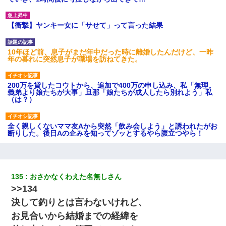
【衝撃】ヤンキー女に「サせて」って言った結果
10年ほど前、息子がまだ年中だった時に離婚したんだけど、一昨
年の暮れに突然息子が職場を訪ねてきた。
200万を貸したコウトから、追加で400万の申し込み、私「無理。
義弟より娘たちが大事」旦那「娘たちが成人したら別れよう」私
（は？）
全く親しくないママ友Aから突然「飲み会しよう」と誘われたがお
断りした。後日Aの企みを知ってゾッとするやら腹立つやら！
クラスで一人無口で誰とも話さない男子がいた。→修学旅行に来
なかったその男子に女子達がお土産を渡した。5分後…
135
おさかなくわえた名無しさん
>>134
ミスした新人(
)に冗談で「行為させてくれたら許してあげる」
って言ったら・・・
決して釣りとは言わないけれど、
お見合いから結婚までの経緯を