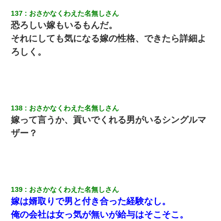
私は家が貧しくて、手に職をつけようと看護師になった。だけど
137
おさかなくわえた名無しさん
卒業を控えた年の1月末、車にひかれて看護師になれなくなった。
恐ろしい嫁もいるもんだ。
それにしても気になる嫁の性格、できたら詳細よ
夫に癌の余命宣告。その闘病中に長女から信じられない言葉を受
けた
ろしく。
裁判官「お互いに最後に言いたいことはありますか」バカ夫
「…」A「夫を一発殴らせてほしい」裁判官「どうぞ」
138
おさかなくわえた名無しさん
結婚生活10ヶ月目で嫁から一方的に「もう冷めた」と離婚切り出
された
嫁って言うか、貢いでくれる男がいるシングルマ
ザー？
嘘をついてフリン旅行へ出かけた嫁→翌日、嫁「ただいま～」旦
那「娘がシんだよ。何度も連絡したのに…」嫁「えっ」→なん
と・・・
何年か前に妹は離婚している。当時生まれた姪が義弟の子じゃな
かったため妹有責での離婚になり…
139
おさかなくわえた名無しさん
嫁は婿取りで男と付き合った経験なし。
俺の会社は女っ気が無いが給与はそこそこ。
婚活パーティーでよく会う美女がいた。こんな完璧な容姿を持っ
てしても結婚て難しいんだなぁ…と思ってた