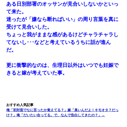
ある日別部署のオッサンが見合いしないかといっ
て来た。
とっさに女児を捕まえたら変質者扱いされた。母親「あっち行っ
迷ったが「嫌なら断ればいい」の周り言葉を真に
てよ！気持ち悪い！（ｼｯｼｯ」→ 後日、俺を見つけた母親がすっ飛
んできて・・・
受けて見合いした。
ちょっと我がままな感があるけどチャラチャラし
17年飼っていた犬が亡くなった。鼻水垂らし嗚咽する私に、猫が
てないし･･･などと考えているうちに話が進ん
近づいて頭突きをしてきて…
だ。
体中に赤い蕁麻疹みたいなのができて、皮膚科にいったら「ジベ
ル薔薇色ひこう疹」という症状だと言われた
更に衝撃的なのは、生理日以外はいつでも妊娠で
きると嫁が考えていた事。
小2の頃、妹と昼寝してたら家が火事になってて気づくと逃げ場が
なかった。妹を抱き締めて「ﾀﾋんじゃうよ」って泣いてたら…
この母親は娘の黒歴史を掘り出さないと死ぬんか？ 死ぬんか？
【クズ】昔、兄がお見合いして「ブスすぎｗｗｗ」と断った女性
俺「初対面でなに言ったか覚えてる？」嫁「臭いんだよ！キモオタ？だっ
が、兄の同級生と結婚。それを知った兄は荒れ狂い、｢嫁さん、俺
け？」俺「だいたい合ってる。で、なんで告白してきたの？」→
のお古ですが気分はどう？」とメールを送った→