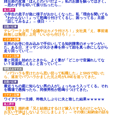
姉旦那の友達「ほんとのパパだよ～」私のお腹を触ってほざく。
→思わず手を叩いて振り払ったら…
小学生の息子が急に様子がおかしくなった。私「理由を聞いても
『わかんない！』って怒鳴り付けてくるし、困っってる」旦那
「話してみるよ」→ 後日・・・
テレワーク上司「会議中はカメラ付けろ！」女社員「え、事前連
絡無しは無理」上司「いいから付けろ！」→
近所のお寺に住み込みで手伝いしてる知的障害のオッサンがい
た。ある日、オッサンが火かき棒を持って顔を真っ赤にしながら
走り回っていて…
妻と同居し始めたときから、よく妻が「どこかで音漏れしてな
い？音楽聞こえる」と言っていて…
「パワハラを受けたから思い切って転職した」とSNSで呟いた
ら、速攻でパワハラかました元上司がLINEを送ってきた。
最近うちの庭に知らない男の人がしょっちゅう入ってくる。それ
を職場で愚痴ったら、同僚男性が怒鳴りつけてきた。
ワイアラサー主婦、昨晩久しぶりに夫と致した結果ｗｗｗｗｗ
【衝撃】婚約者「兄と結婚はするけど嫁入りするわけじゃない。
お互い干渉はしないようにしましょう」→ その後に結納金の話を