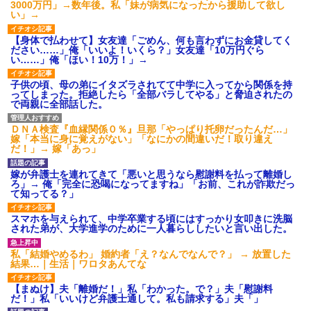
3000万円」→数年後。私「妹が病気になったから援助して欲し
い」→
【身体で払わせて】女友達「ごめん、何も言わずにお金貸してく
ださい……」俺「いいよ！いくら？」女友達「10万円ぐら
い……」俺「ほい！10万！」→
子供の頃、母の弟にイタズラされてて中学に入ってから関係を持
ってしまった。拒絶したら「全部バラしてやる」と脅迫されたの
で両親に全部話した。
ＤＮＡ検査『血縁関係０％』旦那「やっぱり托卵だったんだ…」
嫁「本当に身に覚えがない」「なにかの間違いだ！取り違え
だ！」→ 嫁「あっ」
嫁が弁護士を連れてきて「悪いと思うなら慰謝料を払って離婚し
ろ」→ 俺「完全に恐喝になってますね」「お前、これが詐欺だっ
て知ってる？」
スマホを与えられて、中学卒業する頃にはすっかり女叩きに洗脳
された弟が、大学進学のために一人暮らししたいと言い出した。
私「結婚やめるわ」 婚約者「え？なんでなんで？」 → 放置した
結果…｜生活｜ワロタあんてな
【まぬけ】夫「離婚だ！」私「わかった。で？」夫「慰謝料
だ！」私「いいけど弁護士通して。私も請求する」夫「」