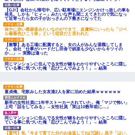
ション鳴らしてんだ！降りてこ
いよ！」と怒鳴りだし...
【GJ!】会社から帰宅中、広い駐車場にエンジンかけっ放しの車を
【衝撃】報酬100万円超の治験
発見。しかも「ヒィ～」みたいな声も聞こえてきたので気になっ
募集がこちらｗｗｗｗｗ(※画像
て近寄ったら女の子がおっさんの下敷きになってた
あり)
【ネット騒然】惨殺されたタ
体中に赤い蕁麻疹みたいなのができて、皮膚科にいったら「ジベ
ワマン頂き女子のこの動画、す
ル薔薇色ひこう疹」という症状だと言われた
げえええええｗｗｗｗｗｗｗｗ
ｗｗｗ
【衝撃】ある工場に配属すると、女の人がみんな退職してしま
【愕然】白のクラウン俺氏、
う。会社「仕事がハードだし田舎で娯楽も少ないからキツイの
高速道路左車線を制限速度で走
か…」→ 実際は違った
った結果wwwwwwwwwwww
百年の恋12-899 食べた量を
同じマンションに住んでる女性が鍵をわかりやすいところに隠し
張り合ってくる
ている事に気づいた俺「忍びこんでみよう！」→ 結果
【悲報】佐藤輝明・・・２軍
でも盛大にやらかす←あまり悲
しませないでくれ
童貞俺、宅飲みした女友達2人を家に泊めた結果ｗｗｗｗｗｗ
新卒の女性社員に1年半ストーカーされていた。俺「マジで怖い」
上司「話をしてみる」→女性社員「実は10数年前に…」
同じマンションに住んでる女性が鍵をわかりやすいところに隠し
ている事に気づいた俺「忍びこんでみよう！」→ 結果
【驚愕】私「今まで育てた分のお金返してね(冗談)」息子「はい、