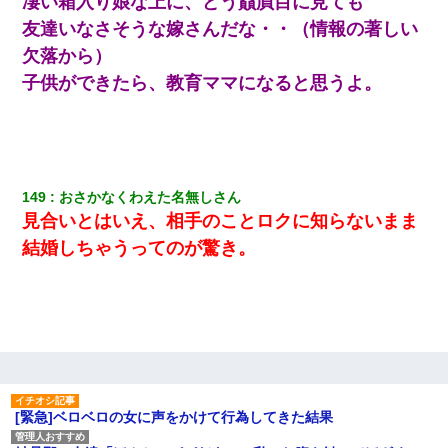
凄い箱入り娘な上に、どう贔屓目に見ても
友達いなさそうな嫁さんだな・・（情報の著しい
元旦那から復縁要請。息子「最新型のiPhoneも買えない貧乏は嫌
だ、再婚して」私「なら父親と暮らせ」息子「やった＾＾」私
欠落から）
（もう手遅れだったんだな…）
子供ができたら、教育ママになると思うよ。
【画像】女の子「お母さん！！私ようやくファッションモデルに
選ばれたの！絶対見に来てね！」→悲しい結果がこれ・・・
近所のお寺に住み込みで手伝いしてる知的障害のオッサンがい
149
おさかなくわえた名無しさん
た。ある日、オッサンが火かき棒を持って顔を真っ赤にしながら
走り回っていて…
見合いとはいえ、相手のことロクに知らないまま
結婚しちゃうってのが驚き。
13歳娘が元嫁のところから逃げてきた。どう扱ったらいいのかわ
からない
【驚愕】私「今まで育てた分のお金返してね(冗談)」息子「はい、
3000万円」→数年後。私「妹が病気になったから援助して欲し
い」→
[緊急]ベロベロの女に声をかけて行為してきた結果