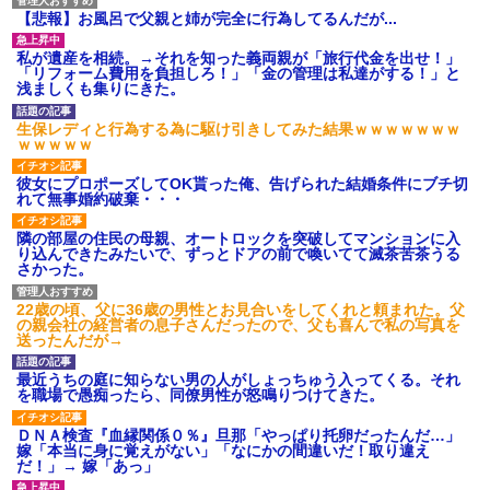
【悲報】お風呂で父親と姉が完全に行為してるんだが...
私が遺産を相続。→それを知った義両親が「旅行代金を出せ！」
「リフォーム費用を負担しろ！」「金の管理は私達がする！」と
浅ましくも集りにきた。
生保レディと行為する為に駆け引きしてみた結果ｗｗｗｗｗｗｗ
ｗｗｗｗｗ
彼女にプロポーズしてOK貰った俺、告げられた結婚条件にブチ切
れて無事婚約破棄・・・
隣の部屋の住民の母親、オートロックを突破してマンションに入
り込んできたみたいで、ずっとドアの前で喚いてて滅茶苦茶うる
さかった。
22歳の頃、父に36歳の男性とお見合いをしてくれと頼まれた。父
の親会社の経営者の息子さんだったので、父も喜んで私の写真を
送ったんだが→
最近うちの庭に知らない男の人がしょっちゅう入ってくる。それ
を職場で愚痴ったら、同僚男性が怒鳴りつけてきた。
ＤＮＡ検査『血縁関係０％』旦那「やっぱり托卵だったんだ…」
嫁「本当に身に覚えがない」「なにかの間違いだ！取り違え
だ！」→ 嫁「あっ」