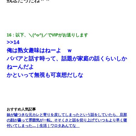
残念だったね＾＾
た人物の正体が判明するも・・・
姉旦那の友達「ほんとのパパだよ～」私のお腹を触ってほざく。
→思わず手を叩いて振り払ったら…
16
以下、＼(^o^)／でVIPがお送りします
中途採用のAが部長から呼び出された。Aはヘラヘラと部屋に入っ
ていき、1時間後に号泣しながら出てきて…
>>14
俺は熟女趣味はねーよ ｗ
【戦争】不妊の俺嫁に弟嫁が2日間4歳児を託児 俺嫁はそこまで気
ババアと話す時って、話題が家庭の話くらいしか
にしてなかったが、あまりにも子供が俺嫁に懐くので最後らへん
顔引きつってた → そして弟嫁が迎えに来た翌日…
ねーんだよ
かといって無視も可哀想だしな
彼女との行為を録画した結果→衝撃の事実が判明したｗｗｗｗｗ
ｗ
【不幸な結婚式】新郎親族「ブスのくせにドレスなんか着ちゃっ
てさ～ほんと恥ずかしいわよね～（大声」新郎両親「！！！（土
下座」→ 結果・・・
妹が嘘つきな元カレと寄りを戻してしまったという話をしていたら、旦那
の顔が曇って雰囲気が一転。そそくさと話を切り上げていつもより早く寝
付いてしまった…｜生活｜ワロタあんてな
朝起きたら嫁がいなかった。俺（嫁も嫁実家も電話に出ない…不
安だ）→ 仕事を早退して帰宅すると、嫁と嫁両親と知らない男が
２人・・・