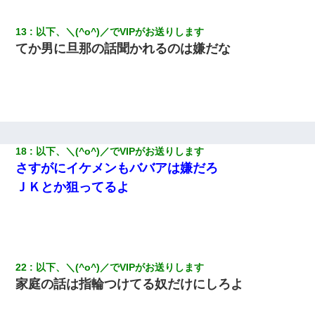
13
以下、＼(^o^)／でVIPがお送りします
22歳の頃、父に36歳の男性とお見合いをしてくれと頼まれた。父
の親会社の経営者の息子さんだったので、父も喜んで私の写真を
てか男に旦那の話聞かれるのは嫌だな
送ったんだが→
18
以下、＼(^o^)／でVIPがお送りします
さすがにイケメンもババアは嫌だろ
ＪＫとか狙ってるよ
22
以下、＼(^o^)／でVIPがお送りします
家庭の話は指輪つけてる奴だけにしろよ