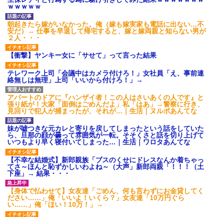
ｗｗｗｗｗ
後続車にクラクションを鳴ら
され彼氏が逆切れ。「何クラク
ション鳴らしてんだ！降りてこ
朝起きたら嫁がいなかった。俺（嫁も嫁実家も電話に出ない…不
いよ！」と怒鳴りだし...
安だ）→ 仕事を早退して帰宅すると、嫁と嫁両親と知らない男が
２人・・・
【衝撃】報酬100万円超の治験
募集がこちらｗｗｗｗｗ(※画像
あり)
【衝撃】ヤンキー女に「サせて」って言った結果
【ネット騒然】惨殺されたタ
ワマン頂き女子のこの動画、す
テレワーク上司「会議中はカメラ付けろ！」女社員「え、事前連
げえええええｗｗｗｗｗｗｗｗ
絡無しは無理」上司「いいから付けろ！」→
ｗｗｗ
【愕然】白のクラウン俺氏、
アパートのドアに『ハンザイ者！この人はさいあくの人です』と
高速道路左車線を制限速度で走
張り紙が！大家「面倒はごめんだよ」私「はあ」→警察に行き、
った結果wwwwwwwwwwww
見回りで犯人が捕まったが、それが…｜生活｜ヌルポあんてな
百年の恋12-899 食べた量を
張り合ってくる
妹が嘘つきな元カレと寄りを戻してしまったという話をしていた
【悲報】佐藤輝明・・・２軍
ら、旦那の顔が曇って雰囲気が一転。そそくさと話を切り上げて
でも盛大にやらかす←あまり悲
いつもより早く寝付いてしまった…｜生活｜ワロタあんてな
しませないでくれ
【不幸な結婚式】新郎親族「ブスのくせにドレスなんか着ちゃっ
てさ～ほんと恥ずかしいわよね～（大声」新郎両親「！！！（土
下座」→ 結果・・・
【身体で払わせて】女友達「ごめん、何も言わずにお金貸してく
ださい……」俺「いいよ！いくら？」女友達「10万円ぐら
い……」俺「ほい！10万！」→