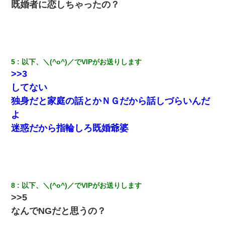
既婚者に恋しちゃったの？
デパートの外商『私さんだと名乗る女が、ツケで宝石を買おうと
していて…』私「！？」→ 翌日。ママ友たちの様子が微妙におか
しくなり・・・
旦那の元カノをSNSで探して写真を保存して顔面評価スレで写真
5
以下、＼(^o^)／でVIPがお送りします
を晒してた。ほとんどがブスという評価の中で二人ほど意外に好
評価で苦々しく思った
>>3
してない
彼女にプロポーズしてOK貰った俺、告げられた結婚条件にブチ切
独身だと家庭の話とかＮＧだから話しづらいんだ
れて無事婚約破棄・・・
よ
迷惑だから指輪しろ既婚爺婆
【驚愕】5000円でＪＫと行為してきたが後悔しかない…
｢昨日はお兄ちゃんと一緒にお風呂に入っちゃった～｣とか毎日兄
の話をしていたA子が事故で亡くなった。→Ａ子のお母さんの話に
驚愕…
8
以下、＼(^o^)／でVIPがお送りします
>>5
出張中の旦那から『フリンしやがって、このクズ』と電話が。私
「本当に家まで来たの？証拠は？」旦那「俺の言葉が信じられな
なんでNGだと思うの？
いのか！」→ 離婚後