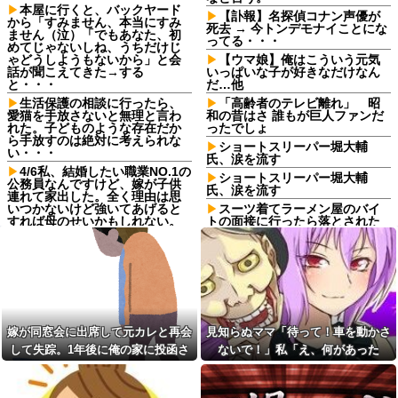
本屋に行くと、バックヤード
【訃報】名探偵コナン声優が
から「すみません、本当にすみ
死去 → 今トンデモナイことにな
ません（泣）「でもあなた、初
ってる・・・
めてじゃないしね、うちだけじ
ゃどうしようもないから」と会
【ウマ娘】俺はこういう元気
話が聞こえてきた→する
いっぱいな子が好きなだけなん
と・・・
だ…他
生活保護の相談に行ったら、
「高齢者のテレビ離れ」 昭
愛猫を手放さないと無理と言わ
和の昔はさ 誰もが巨人ファンだ
れた。子どものような存在だか
ったでしょ
ら手放すのは絶対に考えられな
ショートスリーパー堀大輔
い・・・
氏、涙を流す
4/6私、結婚したい職業NO.1の
ショートスリーパー堀大輔
公務員なんですけど、嫁が子供
氏、涙を流す
連れて家出した。全く理由は思
いつかないけど強いてあげると
スーツ着てラーメン屋のバイ
すれば母のせいかもしれない。
トの面接に行ったら落とされた
嫁のせいでアトピー悪化しそう
ｗ
→
「子供を作らなきゃよかっ
【緊急】 つけ麺
た」思い通りの人生設計になら
WWWWWWWWWWWWWWWW
ず妻へ暴言を吐く友人。離婚を
WWWWWW
突きつけられ鬱になった友人に
かけた『最後の一言』←後味が
【悲報】 婚約指輪が「たった
悪すぎて心が痛む
の0.3ct」で毎日泣いてる私がヤ
嫁が同窓会に出席して元カレと再会
見知らぬママ「待って！車を動かさ
バすぎる理由がコレｗｗｗｗｗ
20年くらい前だけど当時お付
き合いがあった仲間が神社に赤
して失踪。1年後に俺の家に投函さ
ないで！」私「え、何があった
タイミング悪かった。猫を拾
いものを身につけちゃいけない
ったのが年末でそのまま年を越
れたものがこれ...
の！？」→慌てて降りると園長先生
と言ってた
すことになった
が激怒していて…
【トー横キッズ】家庭環境や
今日から業務報告書の「庶