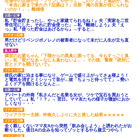
出張中の旦那から『フリンしやがって、このクズ』と電話が。私
「本当に家まで来たの？証拠は？」旦那「俺の言葉が信じられな
いのか！」→ 離婚後
私『貯金貯まったし、やっと家建てられるね！』夫「実家を二世
帯住宅にした。それに貯金使った」→私『離婚しよう』夫「え
っ」私『使った貯金はあげるから』→すると…
男だけどリベンジポノレノの被害者になって未だに人生が立ち直
せない
隣室のお婆ちゃん「下階からの異臭に困ってる、今もすっごく臭
い」私「変だなあ～なにも臭わないよ」→ その後。警察『絶対に
窓とドアを開けないで』
彼氏の家に泊まる事になり、ゲームで盛り上がってさぁ寝よう！
と電気を消すとミシッって音が…彼「ちょっと待ってて」→勢い
よくドアを開けるとなんと…
デパートの外商『私さんだと名乗る女が、ツケで宝石を買おうと
していて…』私「！？」→ 翌日。ママ友たちの様子が微妙におか
しくなり・・・
ワイアラサー主婦、昨晩久しぶりに夫と致した結果ｗｗｗｗｗ
全く親しくないママ友Aから突然「飲み会しよう」と誘われたがお
断りした。後日Aの企みを知ってゾッとするやら腹立つやら！