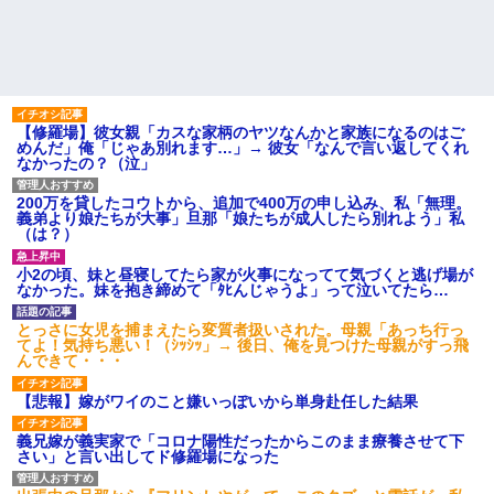
【修羅場】彼女親「カスな家柄のヤツなんかと家族になるのはご
めんだ」俺「じゃあ別れます…」→ 彼女「なんで言い返してくれ
なかったの？（泣」
200万を貸したコウトから、追加で400万の申し込み、私「無理。
義弟より娘たちが大事」旦那「娘たちが成人したら別れよう」私
（は？）
小2の頃、妹と昼寝してたら家が火事になってて気づくと逃げ場が
なかった。妹を抱き締めて「ﾀﾋんじゃうよ」って泣いてたら…
とっさに女児を捕まえたら変質者扱いされた。母親「あっち行っ
てよ！気持ち悪い！（ｼｯｼｯ」→ 後日、俺を見つけた母親がすっ飛
んできて・・・
【悲報】嫁がワイのこと嫌いっぽいから単身赴任した結果
義兄嫁が義実家で「コロナ陽性だったからこのまま療養させて下
さい」と言い出してド修羅場になった