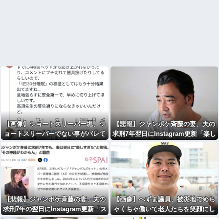
【画像】ショートスリーパー堀、シ
【悲報】ジャンポケ斉藤の妻、夫の
ョートスリーパーでない事がバレて
求刑7年翌日にInstagram更新「楽し
しまう・・・
すぎた」←これｗ
【悲報】ジャンポケ斉藤の妻、夫の
【画像】へずま議員、被災地でめち
求刑7年の翌日にInstagram更新「ス
ゃくちゃ働いて老人たちを笑顔にし
パイダーマン楽しすぎた！」
てしまうww