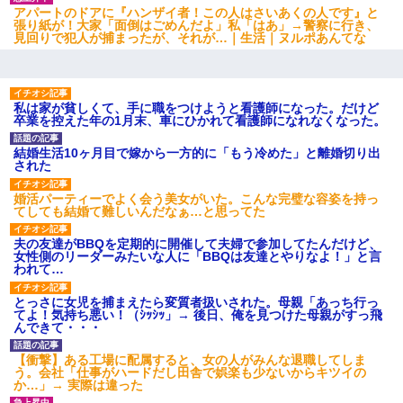
アパートのドアに『ハンザイ者！この人はさいあくの人です』と
張り紙が！大家「面倒はごめんだよ」私「はあ」→警察に行き、
見回りで犯人が捕まったが、それが…｜生活｜ヌルポあんてな
私は家が貧しくて、手に職をつけようと看護師になった。だけど
卒業を控えた年の1月末、車にひかれて看護師になれなくなった。
結婚生活10ヶ月目で嫁から一方的に「もう冷めた」と離婚切り出
された
婚活パーティーでよく会う美女がいた。こんな完璧な容姿を持っ
てしても結婚て難しいんだなぁ…と思ってた
夫の友達がBBQを定期的に開催して夫婦で参加してたんだけど、
女性側のリーダーみたいな人に「BBQは友達とやりなよ！」と言
われて…
とっさに女児を捕まえたら変質者扱いされた。母親「あっち行っ
てよ！気持ち悪い！（ｼｯｼｯ」→ 後日、俺を見つけた母親がすっ飛
んできて・・・
【衝撃】ある工場に配属すると、女の人がみんな退職してしま
う。会社「仕事がハードだし田舎で娯楽も少ないからキツイの
か…」→ 実際は違った