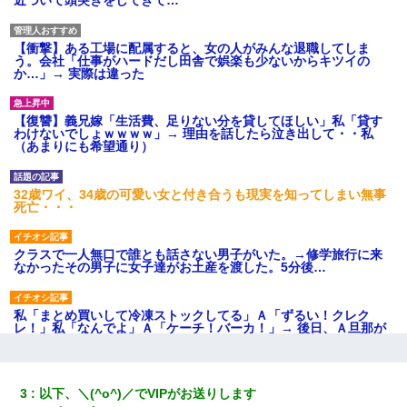
近づいて頭突きをしてきて…
【衝撃】ある工場に配属すると、女の人がみんな退職してしま
う。会社「仕事がハードだし田舎で娯楽も少ないからキツイの
か…」→ 実際は違った
【復讐】義兄嫁「生活費、足りない分を貸してほしい」私「貸す
わけないでしょｗｗｗｗ」→ 理由を話したら泣き出して・・私
（あまりにも希望通り）
32歳ワイ、34歳の可愛い女と付き合うも現実を知ってしまい無事
死亡・・・
クラスで一人無口で誰とも話さない男子がいた。→修学旅行に来
なかったその男子に女子達がお土産を渡した。5分後…
私「まとめ買いして冷凍ストックしてる」Ａ「ずるい！クレク
レ！」私「なんでよ」Ａ「ケーチ！バーカ！」→ 後日、Ａ旦那が
凸してきた
ナンパにほいほい付いていった私、地獄に落ちる
3
以下、＼(^o^)／でVIPがお送りします