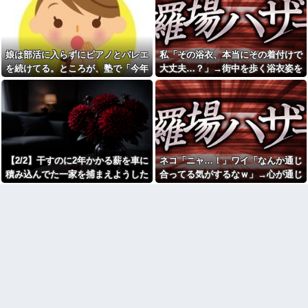
毒親とのトラブルに悩む若者
務」っていう大項目が急に廃止
「大人に相談しても具体的に何
されたんだけど意味不明すぎる
もしてくれない」EXIT兼近「搾
床屋さんごっこと言って母親
取しようとする大人をどう除外
の髪を切った友達が笑顔で「は
するか」
い、次〇〇の番！」とハサミを
娘は部活に入らずにピアノとバレエ
私「その浴衣、本当にその着付けで
スープカレー流行期にジャガ
差し出してきた。
イモ煮崩れでドロドロの「大惨
を続けてる。ところが、塾で「今年
大丈夫…？」→街中を歩く浴衣姿を
浮気相手との性行為時間→3時
事カレー」を錬成してしまった
の合唱コン伴奏は諦めなさい」と言
見て、違和感ばかりが気になってし
間、嫁との性行為時間→15分
私、怒る母「こんなのスープカ
wwwwwwwww
レーじゃない！」→私「作り直
われたらしく...
まい…
す？」→母「捨てるの禁止！」
引越して一週間経った頃、隣
という逃げ場ゼロで理不尽すぎ
の奥さんから「掃除機の音がう
た
るさい」と苦情があった。静か
に暮らしていたはずなのに、原
俺｢そろそろ子供がほしい｣嫁
因を探るとまさかの事実が…
｢弟君の面倒が見れなくなるから
今は無理。まだ見ぬ我が子より
【2/2】干すのに2年かかる薪を車に
ネコ「ニャ…！」ワイ「なんか通じ
赤信号で追突してきた加害女
弟君の方が大事｣俺｢あんなクソ
性、降りてこず謝罪ポーズ
積み込んでた一家を捕まえようした
合ってる気がするなｗ」→心が通じ
ガキ可愛くない｣嫁｢やっぱりね｣
→「わざとじゃないのに保険使
→マジギレしちゃった
ら子供を置き去りにされた。この夫
たと思った次の瞬間、まさかの展開
うの！？」と大号泣ｗｗ被害者
の私を悪者扱いし、旦那まで
俺の方が潔癖なのに嫁が俺に
婦が「子供を誘拐した」と騒いだの
に…
「妻を...
片付けさせようとしない。スト
で動画を見せたら…
レス半端ないので決別宣言し
女芸人の吉住さん（36）メイ
た。嫁「頑張るから半年猶予を
クしたら普通に美人の部類だっ
ちょうだい」←頑張るポイント
たと判明ｗｗｗｗｗｗｗｗｗ
が的外れすぎて絶賛空回り中
【画像】レベチ過ぎるギャル
スーパーの刺身盛り合わせは
さん、とんでもない格好を披露
パックのまま食卓に出してる。
してしまうw w w w w w w
舟形なら「そのまま食卓に置い
【画像】このLINEでなんで女
ちゃってOK用」としか思えな
が怒ってるのか分かんない奴は
い。