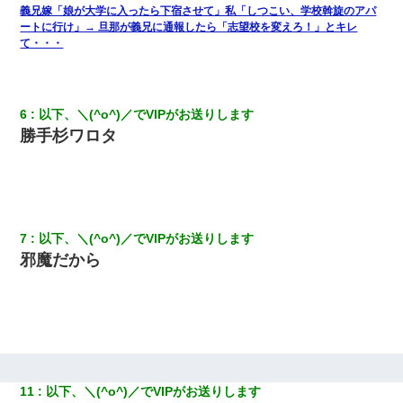
義兄嫁「娘が大学に入ったら下宿させて」私「しつこい、学校斡旋のアパ
ートに行け」→ 旦那が義兄に通報したら「志望校を変えろ！」とキレ
医者「糖尿病で余命1年です」 ワイ「知らんわｗどうせ死ぬなら
食べる量増やすわｗ」→結果ｗｗｗｗｗ
て・・・
わい(42)渋谷の夜のサービスで19の女の子にゴックンさせた結果
ｗｗｗｗｗｗｗｗ
6
以下、＼(^o^)／でVIPがお送りします
勝手杉ワロタ
夫に癌の余命宣告。その闘病中に長女から信じられない言葉を受
けた
とっさに女児を捕まえたら変質者扱いされた。母親「あっち行っ
てよ！気持ち悪い！（ｼｯｼｯ」→ 後日、俺を見つけた母親がすっ飛
んできて・・・
7
以下、＼(^o^)／でVIPがお送りします
邪魔だから
【衝撃】女友達から行為中に告白されてOKした結果
日航機墜落事故の「ここからは日本語で大丈夫ですよ〜」の絶望
感がヤバイ・・・
今日夫の実家に泊ったんだけど、朝起きたら股間がなんかモッコ
11
以下、＼(^o^)／でVIPがお送りします
リしてた