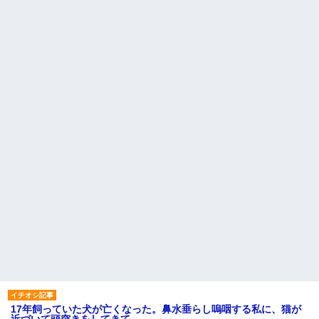
17年飼っていた犬が亡くなった。鼻水垂らし嗚咽する私に、猫が