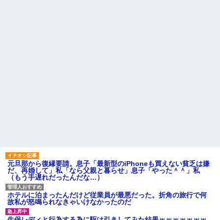
モテない奴確定らしい←お前ら
カツオのサクにアニサキスら
は勿論わかるよ
しき物体発見
な？？？？？？？
【発見】発達っぽい奴の共通
【動画】高校生さん、文化祭
点って『立場を理解できない』
でコーヒーカップを作って大盛
だよな
りあがり←なんかどっかで見た
ことあると話題に
離婚調停中のトメ発言「躾の
なってない嫁に虐げられる息子
大学生ワイ、株で大儲けｗｗ
が可哀想で可哀想で。私達夫婦
ｗｗｗｗｗｗｗｗｗｗｗｗｗｗ
は夜も眠れず主人は心臓病で倒
ｗｗｗｗｗｗｗ
れた。嫁子はヒトゴロシだ。逮
トメ「うちも同居しましょ
捕して欲しい」
う！」夫「分かったよ」私「え
姪を預かって高校に通わせる
っ…？」→数カ月後、夫が笑顔
ことになったら、姪の同級生の
で語った同居計画の中身にトメ
親がうちの娘も預かれと
絶句…
主な税金の成り立ちを調べて
ハードオフに売っていた4万
みたよ
4000円のフィギュアがヤバすぎ
るｗｗｗｗｗｗ「こんな高い
の？ｗｗ」「逆に超安い」
私「ちょっと、人の家の金庫
触らないでよ！」キチママ『そ
元旦那から復縁要請。息子「最新型のiPhoneも買えない貧乏は嫌
こに金庫があったから、開けて
だ、再婚して」私「なら父親と暮らせ」息子「やった＾＾」私
みようとしただけ☆』義兄「泥
（もう手遅れだったんだな…）
は出てけ！二度と来るな！」結
果・・・
私「初めて飲む味だけどなん
ホテルに泊まったんだけど従業員が最悪だった。折角の旅行で何
のお茶？」彼「ちっ！」私「」
故私が怒鳴られなきゃいけなかったのだ
【GIF】JSのカンチョーワロ
タ
生保レディと行為する為に駆け引きしてみた結果ｗｗｗｗｗｗｗ