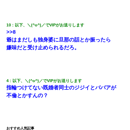
三年働いてたパートを突然クビになった。しかし元職場の主要取
引先のトップが母方の叔父だったので…
10
以下、＼(^o^)／でVIPがお送りします
私は家が貧しくて、手に職をつけようと看護師になった。だけど
卒業を控えた年の1月末、車にひかれて看護師になれなくなった。
>>8
爺はまだしも独身婆に旦那の話とか振ったら
居酒屋にて。兄の紹介者「お酒飲みなって」私「未成年なので無
嫌味だと受け止められるだろ。
理です！」酷すぎるワードの連発で、耐えきれず店員に5千円を渡
し「お勘定です。逃がして下さい」その後、録音内容を父に聞か
せたら...
【考察】兄嫁急死の1年後、兄が引越すというので手伝いに行った
ら下着が入った引き出しの奥にとんでもないモノを見つけた
4
以下、＼(^o^)／でVIPがお送りします
指輪つけてない既婚者同士のジジイとババアが
【衝撃】職場に入って来た綺麗な新人さんに職場を案内すること
不倫とかすんの？
に → 新人「ドンッ！」私「！？」→ 突然、突き飛ばされて左手
の甲を踏みつけられて…
夫の友達がBBQを定期的に開催して夫婦で参加してたんだけど、
女性側のリーダーみたいな人に「BBQは友達とやりなよ！」と言
われて…