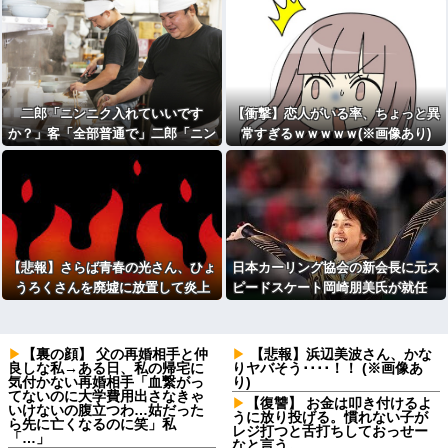
二郎「ニンニク入れていいです
【衝撃】恋人がいる率、ちょっと異
か？」客「全部普通で」二郎「ニン
常すぎるｗｗｗｗｗ(※画像あり)
ニク入れちゃってもいいですか？」
⇒！！！
【悲報】さらば青春の光さん、ひょ
日本カーリング協会の新会長に元ス
うろくさんを廃墟に放置して炎上
ピードスケート岡崎朋美氏が就任
他競技から異例の起用
【裏の顔】 父の再婚相手と仲
【悲報】浜辺美波さん、かな
良しな私→ある日、私の帰宅に
りヤバそう････！！ (※画像あ
気付かない再婚相手「血繋がっ
り)
てないのに大学費用出さなきゃ
【復讐】 お金は叩き付けるよ
いけないの腹立つわ…姑だった
うに放り投げる。慣れない子が
ら先に亡くなるのに笑」私
レジ打つと舌打ちしておっせー
「…」
なと言う。