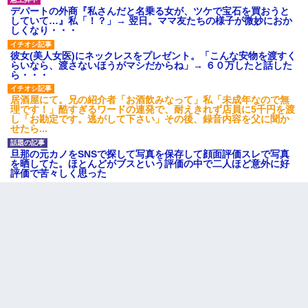
デパートの外商『私さんだと名乗る女が、ツケで宝石を買おうと
していて…』私「！？」→ 翌日。ママ友たちの様子が微妙におか
しくなり・・・
彼女(美人女医)にネックレスをプレゼント。「こんな安物を渡すく
らいなら、渡さないほうがマシだからね」→ ６０万したと話した
ら・・・
居酒屋にて。兄の紹介者「お酒飲みなって」私「未成年なので無
理です！」酷すぎるワードの連発で、耐えきれず店員に5千円を渡
し「お勘定です。逃がして下さい」その後、録音内容を父に聞か
せたら...
旦那の元カノをSNSで探して写真を保存して顔面評価スレで写真
を晒してた。ほとんどがブスという評価の中で二人ほど意外に好
評価で苦々しく思った