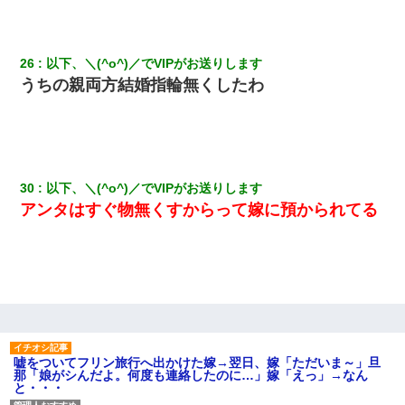
26
以下、＼(^o^)／でVIPがお送りします
うちの親両方結婚指輪無くしたわ
30
以下、＼(^o^)／でVIPがお送りします
アンタはすぐ物無くすからって嫁に預かられてる
嘘をついてフリン旅行へ出かけた嫁→翌日、嫁「ただいま～」旦
那「娘がシんだよ。何度も連絡したのに…」嫁「えっ」→なん
と・・・