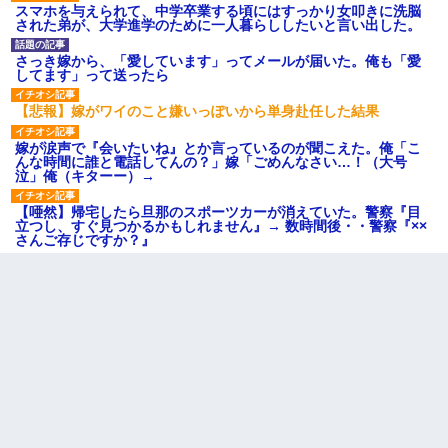
スマホを与えられて、中学卒業する頃にはすっかり女叩きに洗脳
された弟が、大学進学のために一人暮らししたいと言い出した。
さっき嫁から、「愛しています」ってメールが届いた。俺も「愛
してます」って送ったら
【悲報】嫁がワイのこと嫌いっぽいから単身赴任した結果
嫁が涙声で『会いたいね』とか言っているのが聞こえた。俺「こ
んな時間に誰と電話してんの？」嫁「ごめんなさい…！（大号
泣」俺（キターー）→
【唖然】帰宅したら旦那のスポーツカーが消えていた。警察『目
立つし、すぐ見つかるかもしれません』→ 数時間後・・警察『××
さんご存じですか？』