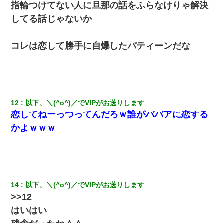
指輪つけてない人に旦那の話をふらなけりゃ解決
してる話じゃないか
嫁の妹（26歳）がずっとウチに泊まりに来た結果→俺がヤバイｗ
ｗｗｗｗｗｗｗ
コレは恋して勝手に自爆したパティーンだな
男だけどリベンジポノレノの被害者になって未だに人生が立ち直
せない
【画像】女の子「お母さん！！私ようやくファッションモデルに
選ばれたの！絶対見に来てね！」→悲しい結果がこれ・・・
12
以下、＼(^o^)／でVIPがお送りします
恋してねーっつってんだろｗ誰がババアに恋する
【悲報】お風呂で父親と姉が完全に行為してるんだが...
かよｗｗｗ
この母親は娘の黒歴史を掘り出さないと死ぬんか？ 死ぬんか？
何年か前に妹は離婚している。当時生まれた姪が義弟の子じゃな
かったため妹有責での離婚になり…
14
以下、＼(^o^)／でVIPがお送りします
>>12
はいはい
書店「息子さんが万引きしました」私「はっ？(息子目の前にいる
し…)うちの子ではないので迎えに行きません」→息子を名乗って