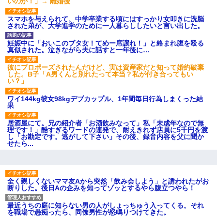
いのか！」→ 離婚後
【GIF】JSのカンチョーワロ
タ
スマホを与えられて、中学卒業する頃にはすっかり女叩きに洗脳
後続車にクラクションを鳴ら
された弟が、大学進学のために一人暮らししたいと言い出した。
され彼氏が逆切れ。「何クラク
ション鳴らしてんだ！降りてこ
いよ！」と怒鳴りだし...
妊娠中に「おいこのブタ女！てめー席譲れ！」と絡まれ腹を殴る
真似された。泣きながら夫に話すと一年後に…
【衝撃】報酬100万円超の治験
募集がこちらｗｗｗｗｗ(※画像
あり)
彼にプロポーズされたんだけど、実は資産家だと知って婚約破棄
した。B子「A男くんと別れたって本当？私が付き合ってもい
【ネット騒然】惨殺されたタ
い？」
ワマン頂き女子のこの動画、す
げえええええｗｗｗｗｗｗｗｗ
ｗｗｗ
ワイ144kg彼女98kgデブカップル、1年間毎日行為しまくった結
果
【愕然】白のクラウン俺氏、
高速道路左車線を制限速度で走
った結果wwwwwwwwwwww
居酒屋にて。兄の紹介者「お酒飲みなって」私「未成年なので無
理です！」酷すぎるワードの連発で、耐えきれず店員に5千円を渡
百年の恋12-899 食べた量を
し「お勘定です。逃がして下さい」その後、録音内容を父に聞か
張り合ってくる
せたら...
【悲報】佐藤輝明・・・２軍
でも盛大にやらかす←あまり悲
しませないでくれ
全く親しくないママ友Aから突然「飲み会しよう」と誘われたがお
断りした。後日Aの企みを知ってゾッとするやら腹立つやら！
最近うちの庭に知らない男の人がしょっちゅう入ってくる。それ
を職場で愚痴ったら、同僚男性が怒鳴りつけてきた。