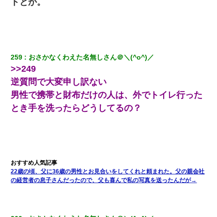
トとか。
【驚愕】私「今まで育てた分のお金返してね(冗談)」息子「はい、
3000万円」→数年後。私「妹が病気になったから援助して欲し
い」→
生保レディと行為する為に駆け引きしてみた結果ｗｗｗｗｗｗｗ
259
おさかなくわえた名無しさん＠＼(^o^)／
ｗｗｗｗｗ
>>249
逆質問で大変申し訳ない
200万を貸したコウトから、追加で400万の申し込み、私「無理。
義弟より娘たちが大事」旦那「娘たちが成人したら別れよう」私
男性で携帯と財布だけの人は、外でトイレ行った
（は？）
とき手を洗ったらどうしてるの？
小学生の息子が急に様子がおかしくなった。私「理由を聞いても
『わかんない！』って怒鳴り付けてくるし、困っってる」旦那
「話してみるよ」→ 後日・・・
最近うちの庭に知らない男の人がしょっちゅう入ってくる。それ
を職場で愚痴ったら、同僚男性が怒鳴りつけてきた。
22歳の頃、父に36歳の男性とお見合いをしてくれと頼まれた。父の親会社
の経営者の息子さんだったので、父も喜んで私の写真を送ったんだが→
クラスで一人無口で誰とも話さない男子がいた。→修学旅行に来
なかったその男子に女子達がお土産を渡した。5分後…