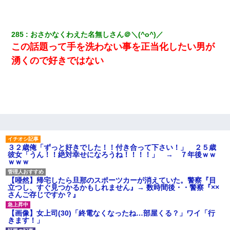
285
おさかなくわえた名無しさん＠＼(^o^)／
この話題って手を洗わない事を正当化したい男が
湧くので好きではない
３２歳俺「ずっと好きでした！！付き合って下さい！」 ２５歳
彼女「うん！！絶対幸せになろうね！！！！」 → ７年後ｗｗ
ｗｗｗ
【唖然】帰宅したら旦那のスポーツカーが消えていた。警察『目
立つし、すぐ見つかるかもしれません』→ 数時間後・・警察『××
さんご存じですか？』
【画像】女上司(30)「終電なくなったね…部屋くる？」ワイ「行
きます！」