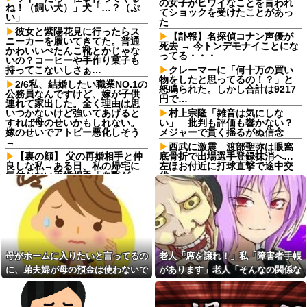
の女子がヒワイなことを言われ
ね！（飼い犬）」犬「…？（ぷ
てショックを受けたことがあっ
い」
た
彼女と紫陽花見に行ったらス
【訃報】名探偵コナン声優が
ニーカーを履いてきてた。普通
死去 → 今トンデモナイことにな
かわいいぺたんこ靴とかじゃな
ってる・・・
いの？コーヒーや手作り菓子も
持ってこないしさぁ…
クレーマーに「何十万の買い
物をしたと思ってるの！？」と
2/6私、結婚したい職業NO.1の
怒鳴られた。しかし合計は9217
公務員なんですけど、嫁が子供
円で…
連れて家出した。全く理由は思
いつかないけど強いてあげると
村上宗隆「雑音は気にしな
すれば母のせいかもしれない。
い」 批判も評価も響かない？
嫁のせいでアトピー悪化しそう
メジャーで貫く揺るがぬ信念
→
西武に激震 渡部聖弥は眼窩
【裏の顔】 父の再婚相手と仲
底骨折で出場選手登録抹消へ…
良しな私→ある日、私の帰宅に
左ほお付近に打球直撃で途中交
気付かない再婚相手「血繋がっ
代
てないのに大学費用出さなきゃ
週1エステ＆週3パーソナルジ
いけないの腹立つわ…姑だった
ム通いの美意識過剰な先輩「こ
ら先に亡くなるのに笑」私
れって普通だよね？」→私「真
「…」
似できません…」の不毛なやり
友達は料理を一口二口食べて
取りに疲れ果てた・・・
は他の料理に行く。「料理の味
【旦那の反応がコレ】夫の女
にすぐ飽きて同じ物をずっと食
友達との闇交際が発覚？！その
母がホームに入りたいと言ってるの
老人「席を譲れ！」私「障害者手帳
べていると辛い」らしい
恐ろしい内容が…ｗｗｗｗ
に、弟夫婦が母の預金は使わないで
があります」老人「そんなの関係な
義母が「髪の毛ばかり落ちて
嫁から連れ子の息子への愛が
いる」と言うのでベリーショー
と言ってきた。我が弟ながら情けな
い！」→暴言を浴びせられた直後、
足りないから離婚を考えてると
トにした。その後の掃除で出た
言われた
くて溜息が出る
周囲が動き出して…
長い毛を見て「あら、私の毛よ