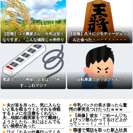
【悲報】コメ農家さん「今年は安く
【悲報】久々にジモティーゲェジさ
なりすぎ」「こんな値段じゃ米作り
んと会った・・・・・・・・・
をやめる人も多くなるんじゃないか
な？」・・・・・・・・・
電源タップの寿命の目安は3～5年で
自転車屋でボッタクられた
す←これマジ？
夫が首を吊った。気に入らな
牛乳パックの長さ測ったら驚
いと私を殴るウトとそれを傍観
愕の事実見つけたったｗｗｗ
するトメに生活費をくれない
【画像】彼女「ごめーん♡ち
夫…地獄の義実家をでて離婚し
ょびっツ散らかってるけど上が
ようとしたら…夫にはとんでも
って～～～！」⇒！！
ない秘密があった
職場で電話を取った新入社員
ワイ「たろー仕事行ってくる