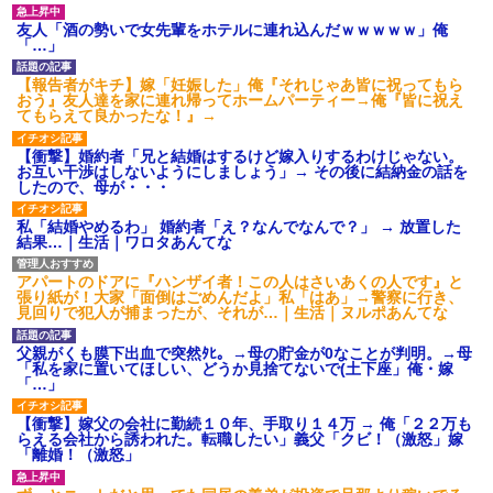
友人「酒の勢いで女先輩をホテルに連れ込んだｗｗｗｗｗ」俺
「…」
【報告者がキチ】嫁「妊娠した」俺『それじゃあ皆に祝ってもら
おう』友人達を家に連れ帰ってホームパーティー→俺『皆に祝え
てもらえて良かったな！』→
【衝撃】婚約者「兄と結婚はするけど嫁入りするわけじゃない。
お互い干渉はしないようにしましょう」→ その後に結納金の話を
したので、母が・・・
私「結婚やめるわ」 婚約者「え？なんでなんで？」 → 放置した
結果…｜生活｜ワロタあんてな
アパートのドアに『ハンザイ者！この人はさいあくの人です』と
張り紙が！大家「面倒はごめんだよ」私「はあ」→警察に行き、
見回りで犯人が捕まったが、それが…｜生活｜ヌルポあんてな
父親がくも膜下出血で突然ﾀﾋ。→母の貯金が0なことが判明。→母
「私を家に置いてほしい、どうか見捨てないで(土下座」俺・嫁
「…」
【衝撃】嫁父の会社に勤続１０年、手取り１４万 → 俺「２２万も
らえる会社から誘われた。転職したい」義父「クビ！（激怒」嫁
「離婚！（激怒」