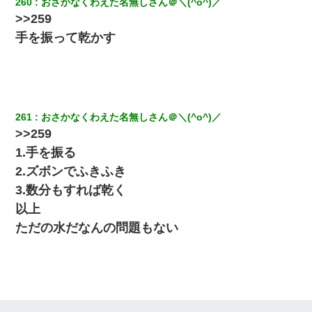
260
おさかなくわえた名無しさん＠＼(^o^)／
【ワロタ】姉から「肉食系14才、乳丸出し、毛はうっすら生えか
>>259
け」というタイトルで画像が送られてきた
手を振って乾かす
彼女との行為を録画した結果→衝撃の事実が判明したｗｗｗｗｗ
ｗ
261
おさかなくわえた名無しさん＠＼(^o^)／
>>259
1.手を振る
2.ズボンでふきふき
3.数分もすれば乾く
以上
ただの水だなんの問題もない