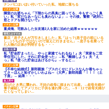
ナンパにほいほい付いていった私、地獄に落ちる
隣室のお婆ちゃん「下階からの異臭に困ってる、今もすっごく臭
い」私「変だなあ～なにも臭わないよ」→ その後。警察『絶対に
窓とドアを開けないで』
童貞俺、宅飲みした女友達2人を家に泊めた結果ｗｗｗｗｗｗ
書店「息子さんが万引きしました」私「はっ？(息子目の前にいる
し…)うちの子ではないので迎えに行きません」→息子を名乗って
た人物の正体が判明するも・・・
私『貯金貯まったし、やっと家建てられるね！』夫「実家を二世
帯住宅にした。それに貯金使った」→私『離婚しよう』夫「え
っ」私『使った貯金はあげるから』→すると…
【不幸な結婚式】新郎親族「ブスのくせにドレスなんか着ちゃっ
てさ～ほんと恥ずかしいわよね～（大声」新郎両親「！！！（土
下座」→ 結果・・・
高1のとき男に襲われ、不妊の叔母に頼まれて出産。→叔母夫婦が
養子縁組してアメリカに子供を連れ帰った。→9・11で叔母夫婦が
亡くなってしまい…