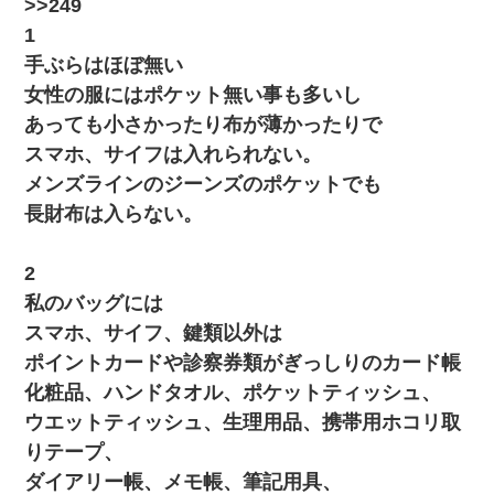
>>249
昨日37歳のおばさんと行為したんだけどめちゃくちゃだった
1
手ぶらはほぼ無い
ずっとニートだと思ってた同居の義弟が投資で旦那より稼いでる
女性の服にはポケット無い事も多いし
とか知らなかった…
あっても小さかったり布が薄かったりで
スマホ、サイフは入れられない。
高1のとき男に襲われ、不妊の叔母に頼まれて出産。→叔母夫婦が
養子縁組してアメリカに子供を連れ帰った。→9・11で叔母夫婦が
メンズラインのジーンズのポケットでも
亡くなってしまい…
長財布は入らない。
【衝撃】職場に入って来た綺麗な新人さんに職場を案内すること
に → 新人「ドンッ！」私「！？」→ 突然、突き飛ばされて左手
2
の甲を踏みつけられて…
私のバッグには
スマホ、サイフ、鍵類以外は
子供の頃、母の弟にイタズラされてて中学に入ってから関係を持
ってしまった。拒絶したら「全部バラしてやる」と脅迫されたの
ポイントカードや診察券類がぎっしりのカード帳
で両親に全部話した。
化粧品、ハンドタオル、ポケットティッシュ、
ウエットティッシュ、生理用品、携帯用ホコリ取
【GJ!】会社から帰宅中、広い駐車場にエンジンかけっ放しの車を
発見。しかも「ヒィ～」みたいな声も聞こえてきたので気になっ
りテープ、
て近寄ったら女の子がおっさんの下敷きになってた
ダイアリー帳、メモ帳、筆記用具、