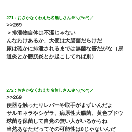
271
おさかなくわえた名無しさん＠＼(^o^)／
>>269
＞排泄物自体は不潔じゃない
んなわけあるか、大便は大腸菌だらけだ
尿は確かに排泄されるまでは無菌な筈だがな（尿
道炎とか膀胱炎とか起こしてれば別）
272
おさかなくわえた名無しさん＠＼(^o^)／
>>269
便器を触ったりレバーや取手がまずいんだよ
サルモネラやシゲラ、病原性大腸菌、黄色ブドウ
球菌を保菌して自覚の無い人がいるからね
当然あなただってその可能性は0じゃないんだ