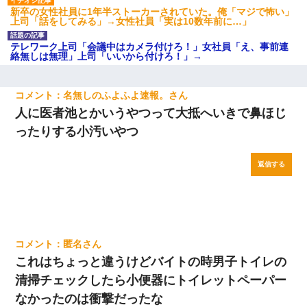
新卒の女性社員に1年半ストーカーされていた。俺「マジで怖い」
上司「話をしてみる」→女性社員「実は10数年前に…」
テレワーク上司「会議中はカメラ付けろ！」女社員「え、事前連
絡無しは無理」上司「いいから付けろ！」→
名無しのふよふよ速報。
人に医者池とかいうやつって大抵へいきで鼻ほじ
ったりする小汚いやつ
返信する
匿名
これはちょっと違うけどバイトの時男子トイレの
清掃チェックしたら小便器にトイレットペーパー
なかったのは衝撃だったな