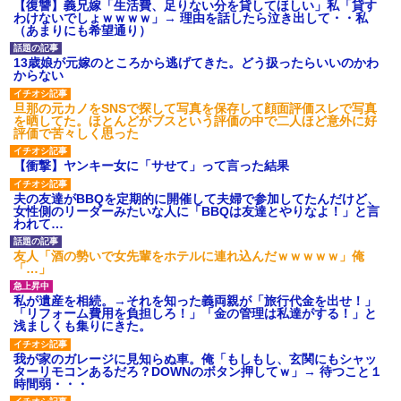
【復讐】義兄嫁「生活費、足りない分を貸してほしい」私「貸す
わけないでしょｗｗｗｗ」→ 理由を話したら泣き出して・・私
（あまりにも希望通り）
13歳娘が元嫁のところから逃げてきた。どう扱ったらいいのかわ
からない
旦那の元カノをSNSで探して写真を保存して顔面評価スレで写真
を晒してた。ほとんどがブスという評価の中で二人ほど意外に好
評価で苦々しく思った
【衝撃】ヤンキー女に「サせて」って言った結果
夫の友達がBBQを定期的に開催して夫婦で参加してたんだけど、
女性側のリーダーみたいな人に「BBQは友達とやりなよ！」と言
われて…
友人「酒の勢いで女先輩をホテルに連れ込んだｗｗｗｗｗ」俺
「…」
私が遺産を相続。→それを知った義両親が「旅行代金を出せ！」
「リフォーム費用を負担しろ！」「金の管理は私達がする！」と
浅ましくも集りにきた。
我が家のガレージに見知らぬ車。俺「もしもし、玄関にもシャッ
ターリモコンあるだろ？DOWNのボタン押してｗ」→ 待つこと１
時間弱・・・