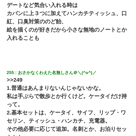
デートなど気合い入れる時は
放置子が病院送りになったらしい → 俺（二度と帰ってくるなよ…
カバンに上３つに加えてハンカチティッシュ、口
嫁を半身不随にしやがった恨みは、正直こんなもんじゃ晴れな
い）
紅、口臭対策ののど飴、
絵を描くのが好きだから小さな無地のノートとか
隣の部屋の住民の母親、オートロックを突破してマンションに入
入れることも
り込んできたみたいで、ずっとドアの前で喚いてて滅茶苦茶うる
さかった。
元夫の連れ子「俺の結婚式の時くらい、母親としての責任を果た
そうとは思わないのか！」→どうも連れ子は…
255
おさかなくわえた名無しさん＠＼(^o^)／
13歳娘が元嫁のところから逃げてきた。どう扱ったらいいのかわ
>>249
からない
1.普通はあんまりないんじゃないかな。
私は手ぶらで散歩とか行くけど。ケータイだけ持
父親がくも膜下出血で突然ﾀﾋ。→母の貯金が0なことが判明。→母
「私を家に置いてほしい、どうか見捨てないで(土下座」俺・嫁
って。
「…」
2.基本セットは、ケータイ、サイフ、リップ・ワ
セリン、ティッシュ・ハンカチ、充電器。
「お前の父ちゃんは自宅警備員」とかからかわれたけど、実はと
んでもない仕事に就いていた
その他必要に応じて追加。名刺とか、お泊りセッ