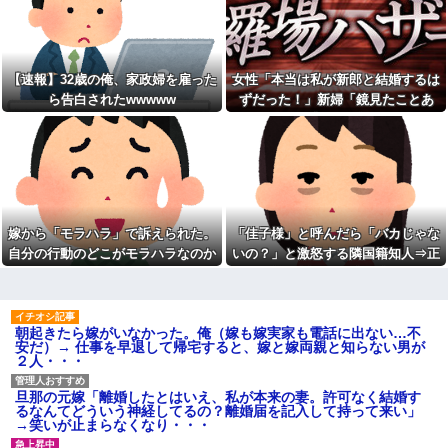
り長いみたい」と言ったら…
【画像】速水もこみちが新オ
ープンしたカフェ、サンドイッ
私「私と結婚して幸せ？」旦
チ1つ3000円
那「お前もそう思うだろ？」→
wwwwwwwwwwwwwwwwww
その返事が忘れられず、後日ま
wwwwwwww他
さかの展開に…
【速報】32歳の俺、家政婦を雇った
女性「本当は私が新郎と結婚するは
宅配のにーちゃんが米を配達
私「映画代、5000円出すね」
してくれたら、さっきから外で
ら告白されたwwwww
ずだった！」新婦「鏡見たことあ
彼「はい、お釣り」→受け取っ
話し声が…？「おすそ分けなら
た金額を見て、デート中の違和
る？」→披露宴が一瞬で騒然となっ
五キロで良いんだけどなぁ」私
感に気づいてしまい…
(一体誰だよ?!)→夜、友人と飲ん
て…
憲法9条の内容をめぐって同級
でいたらピンポーン→結果
生と大揉め。誰かが意義を申し
なんなのよ！！！すごいわ掃
立てると「憲法に逆らうなやハ
除！！！！
ンザイ者www」とかほざき...
【ネット史】「鏡の中のアク
【しまった…】 コトメに追い
トレス事件」夫は正しかったの
出されたトメと二世帯住宅を建
嫁から「モラハラ」で訴えられた。
「佳子様」と呼んだら「バカじゃな
に、なぜ喧嘩は終わらなかった
て、「２F(夫婦のエリア)には絶
のか
自分の行動のどこがモラハラなのか
いの？」と激怒する隣国籍知人⇒正
対に上がらない」という約束を
したが、早速破って2Fに上が...
【胸糞】「食に執着がない」
わからないから教えてほしい
論で返したら大炎上w
自称するクチャラー義母の汚い
ATMで俺が暗証番号を入力し
食べ方に限界
終わった瞬間に、後ろに並んで
いた外国人風の女がこちらに荷
クソ男「専業主婦は昼間寝て
朝起きたら嫁がいなかった。俺（嫁も嫁実家も電話に出ない…不
物をばらまきやがった。俺（う
られていいよなぁ。俺なんか忙
安だ）→ 仕事を早退して帰宅すると、嫁と嫁両親と知らない男が
っぜぇ。引き落としキャンセル...
しくて寝る暇ねーもん。どうせ
２人・・・
暇でしょ？俺のＤＶＤコピっと
チー牛「デブの事豚丼って呼
いてよ」
ぼうぜ！」←これが流行らなか
った理由
【驚愕】養育費を払い続けた
旦那の元嫁「離婚したとはいえ、私が本来の妻。許可なく結婚す
結果…元妻の裏切りが判
るなんてどういう神経してるの？離婚届を記入して持って来い」
【悲報】「美人すぎる県警本
明！！！その理由がこれｗｗｗ
→笑いが止まらなくなり・・・
部長」失職ｗｗｗｗｗｗｗｗｗ
ｗ