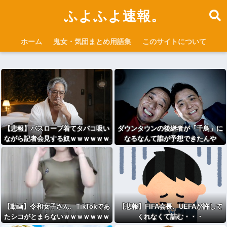
ふよふよ速報。
ホーム
鬼女・気団まとめ用語集
このサイトについて
【悲報】バスローブ着てタバコ吸い
ダウンタウンの後継者が「千鳥」に
ながら記者会見する奴ｗｗｗｗｗｗ
なるなんて誰が予想できたんや
ｗｗｗｗｗｗｗｗ
【動画】令和女子さん、TikTokであ
【悲報】FIFA会長、UEFAが許して
たシコがとまらないｗｗｗｗｗｗｗ
くれなくて詰む・・・
ｗｗｗｗｗ