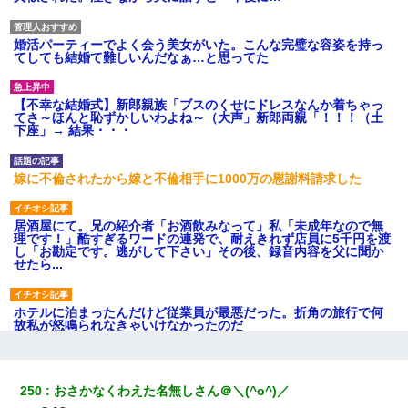
婚活パーティーでよく会う美女がいた。こんな完璧な容姿を持っ
てしても結婚て難しいんだなぁ…と思ってた
【不幸な結婚式】新郎親族「ブスのくせにドレスなんか着ちゃっ
てさ～ほんと恥ずかしいわよね～（大声」新郎両親「！！！（土
下座」→ 結果・・・
嫁に不倫されたから嫁と不倫相手に1000万の慰謝料請求した
居酒屋にて。兄の紹介者「お酒飲みなって」私「未成年なので無
理です！」酷すぎるワードの連発で、耐えきれず店員に5千円を渡
し「お勘定です。逃がして下さい」その後、録音内容を父に聞か
せたら...
ホテルに泊まったんだけど従業員が最悪だった。折角の旅行で何
故私が怒鳴られなきゃいけなかったのだ
夫に癌の余命宣告。その闘病中に長女から信じられない言葉を受
けた
250
おさかなくわえた名無しさん＠＼(^o^)／