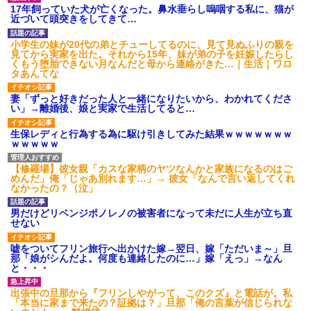
【衝撃】葬儀屋「火葬プラン
職場で電話を取った新入社員
17年飼っていた犬が亡くなった。鼻水垂らし嗚咽する私に、猫が
はどうなさいますか？」ワイ喪
の女子がヒワイなことを言われ
近づいて頭突きをしてきて…
主「直葬で(即答)」→結果ァw w
てショックを受けたことがあっ
w w w w w w w w
た
小学生の妹が20代の弟とチューしてるのに、見て見ぬふりの親を
【朗報】寺田心、週6ジム通い
既婚女性が夫に夕飯も用意せ
見てから実家を出た。それから15年、妹が弟の子を妊娠したらし
で体重62kg→82kgに
ず週２で遊びに行くって多いか
くもう堕胎できない月なんだと母から連絡がきた…｜生活｜ワロ
wwwwwwww
な？遅くても21時には帰宅して
タあんてな
【画像】このLINEでなんで女
るんだけど
が怒ってるのか分かんない奴は
主な税金の成り立ちを調べて
妻「ずっと好きだった人と一緒になりたいから、わかれてくださ
モテない奴確定らしい←お前ら
みたよ
い」→離婚後、娘と実家で生活してると…
は勿論わかるよ
な？？？？？？？
生保レディと行為する為に駆け引きしてみた結果ｗｗｗｗｗｗｗ
妹と差をつけて育てられた。
ｗｗｗｗｗ
妹「家も土地も、財産はすべて
私が継ぐ。相続は放棄して」母
「うんうん」私「わかった」 →
【修羅場】彼女親「カスな家柄のヤツなんかと家族になるのはご
数年後、復讐のチャンスがや...
めんだ」俺「じゃあ別れます…」→ 彼女「なんで言い返してくれ
ハードオフに売っていた4万
なかったの？（泣」
4000円のフィギュアがヤバすぎ
るｗｗｗｗｗｗ「こんな高い
男だけどリベンジポノレノの被害者になって未だに人生が立ち直
の？ｗｗ」「逆に超安い」
せない
私「ちょっと、人の家の金庫
触らないでよ！」キチママ『そ
嘘をついてフリン旅行へ出かけた嫁→翌日、嫁「ただいま～」旦
こに金庫があったから、開けて
那「娘がシんだよ。何度も連絡したのに…」嫁「えっ」→なん
みようとしただけ☆』義兄「泥
と・・・
は出てけ！二度と来るな！」結
果・・・
出張中の旦那から『フリンしやがって、このクズ』と電話が。私
私「初めて飲む味だけどなん
「本当に家まで来たの？証拠は？」旦那「俺の言葉が信じられな
のお茶？」彼「ちっ！」私「」