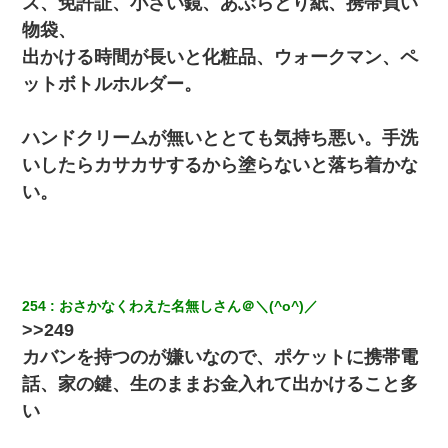
ス、免許証、小さい鏡、あぶらとり紙、携帯買い
物袋、
彼氏の家に泊まる事になり、ゲームで盛り上がってさぁ寝よう！
と電気を消すとミシッって音が…彼「ちょっと待ってて」→勢い
出かける時間が長いと化粧品、ウォークマン、ペ
よくドアを開けるとなんと…
ットボトルホルダー。
隣室のお婆ちゃん「下階からの異臭に困ってる、今もすっごく臭
い」私「変だなあ～なにも臭わないよ」→ その後。警察『絶対に
ハンドクリームが無いととても気持ち悪い。手洗
窓とドアを開けないで』
いしたらカサカサするから塗らないと落ち着かな
い。
元旦那から復縁要請。息子「最新型のiPhoneも買えない貧乏は嫌
だ、再婚して」私「なら父親と暮らせ」息子「やった＾＾」私
（もう手遅れだったんだな…）
17年飼っていた犬が亡くなった。鼻水垂らし嗚咽する私に、猫が
近づいて頭突きをしてきて…
254
おさかなくわえた名無しさん＠＼(^o^)／
>>249
ワイ144kg彼女98kgデブカップル、1年間毎日行為しまくった結
カバンを持つのが嫌いなので、ポケットに携帯電
果
話、家の鍵、生のままお金入れて出かけること多
い
小2の頃、妹と昼寝してたら家が火事になってて気づくと逃げ場が
なかった。妹を抱き締めて「ﾀﾋんじゃうよ」って泣いてたら…