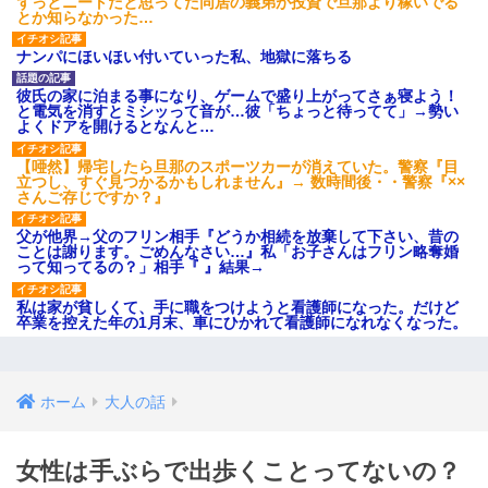
ずっとニートだと思ってた同居の義弟が投資で旦那より稼いでる
とか知らなかった…
ナンパにほいほい付いていった私、地獄に落ちる
彼氏の家に泊まる事になり、ゲームで盛り上がってさぁ寝よう！
と電気を消すとミシッって音が…彼「ちょっと待ってて」→勢い
よくドアを開けるとなんと…
【唖然】帰宅したら旦那のスポーツカーが消えていた。警察『目
立つし、すぐ見つかるかもしれません』→ 数時間後・・警察『××
さんご存じですか？』
父が他界→父のフリン相手『どうか相続を放棄して下さい、昔の
ことは謝ります。ごめんなさい…』私「お子さんはフリン略奪婚
って知ってるの？」相手『 』結果→
私は家が貧しくて、手に職をつけようと看護師になった。だけど
卒業を控えた年の1月末、車にひかれて看護師になれなくなった。
ホーム
大人の話
女性は手ぶらで出歩くことってないの？