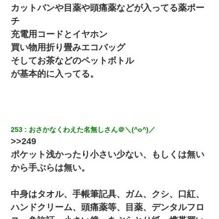
カットバンや目薬や頭痛薬などが入ってる薬ポー
【悲報】嫁がワイのこと嫌いっぽいから単身赴任した結果
チ
充電用コードとイヤホン
日航機墜落事故の「ここからは日本語で大丈夫ですよ〜」の絶望
感がヤバイ・・・
買い物用折り畳みエコバッグ
そしてお茶などのペットボトル
兄の新しい嫁がやらかしすぎて辛い。当たり前のように実家や姪
が基本的に入ってる。
の幼稚園に来る
妻「ずっと好きだった人と一緒になりたいから、わかれてくださ
い」→離婚後、娘と実家で生活してると…
253
おさかなくわえた名無しさん＠＼(^o^)／
10年ほど前、息子がまだ年中だった時に離婚したんだけど、一昨
>>249
年の暮れに突然息子が職場を訪ねてきた。
ポケット浅かったり小さい少ない、もしくは無い
デパートの外商『私さんだと名乗る女が、ツケで宝石を買おうと
から手ぶらは無い。
していて…』私「！？」→ 翌日。ママ友たちの様子が微妙におか
しくなり・・・
中身はタオル、手帳筆記具、ガム、クシ、口紅、
医者「糖尿病で余命1年です」 ワイ「知らんわｗどうせ死ぬなら
ハンドクリーム、頭痛薬等、目薬、デンタルフロ
食べる量増やすわｗ」→結果ｗｗｗｗｗ