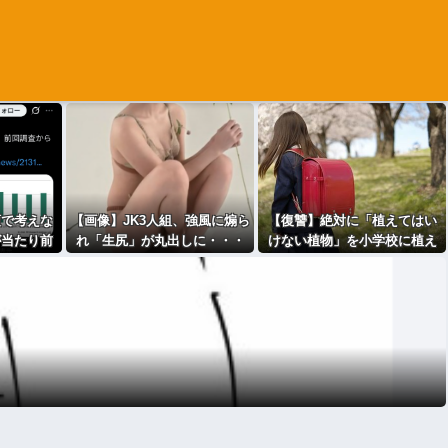
頭で考えな
【画像】JK3人組、強風に煽ら
【復讐】絶対に「植えてはい
が当たり前
れ「生尻」が丸出しに・・・
けない植物」を小学校に植え
主義・・・
た→20年経って見に行くと…
「！？」衝撃の光景が・・・