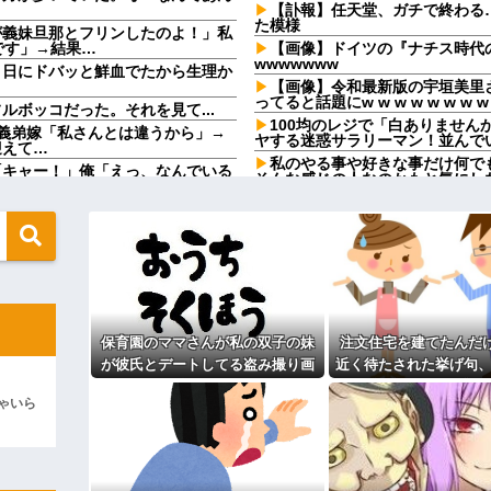
【訃報】任天堂、ガチで終わる
た模様
が義妹旦那とフリンしたのよ！」私
です」→結果…
【画像】ドイツの『ナチス時代
wwwwwww
９日にドバッと鮮血でたから生理か
【画像】令和最新版の宇垣美里
ってると話題にw w w w w w w w
ボッコだった。それを見て...
100均のレジで「白ありませ
義弟嫁「私さんとは違うから」→
ヤする迷惑サラリーマン！並んで
迎えて…
私のやる事や好きな事だけ何で
「キャー！」俺「えっ、なんでいる
そんな感じの人なのかもと気にし
的みたいで…。
beの企画をマネをして「別れさせご
息子嫁の歓迎もかねて奮発して
お寿司の箱の中身が明らかに違う
でしょ！？」俺「してないよ」←姉
かに特上4人前頼んだのに何故？
ているのだが・・・
100均のレジで「白ありませ
形か否か判定して！！→画像がこち
ヤする迷惑サラリーマン！並んで
飲酒強要・スーパーで盗み・反
入りのドレスがこちらです←コレは
求と暴力で脅されトラウマに…祖
縁」を決意←自分の身の安全を最
保育園のママさんが私の双子の妹
注文住宅を建てたんだ
wwwwwwwww
ジャンポケ斉藤「同意があった
が彼氏とデートしてる盗み撮り画
近く待たされた挙げ句、
この主張が通らないの？
ていこうと思うんだ』→結果
像を見せて「あとはわかるよね？
400万請求された。流
盆正月に夫の実家に長時間滞在
ゃいら
う言うのでいいんだよが目一杯詰ま
とりあえず5万を家に持ってきて」
よね？
実家を早々に退散する。私もそう
と脅してきた
こと。女は許されない」
なったんで僕のこと引き取ってほしい
同窓会で実験、「俺が青年実業
引き取らなきゃいけないんだ...
【切実】夫に無理と言われた私
ィギュアがヤバすぎるｗｗｗｗｗｗ