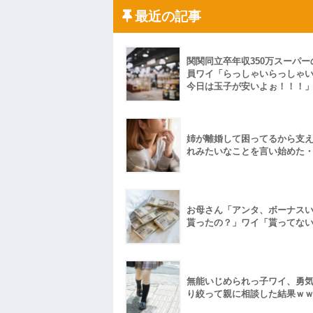
「こんな高いの？ｗｗ」「逆に超安い」
最近の記事
私「ちょっと、人の家の金庫触らないで
たから、開けてみようとしただけ☆』義兄
果・・・
私「初めて飲む味だけどなんのお茶？」
関関同立卒年収350万スーパー
【GIF】JSのカンチョーワロタ
員ワイ「らっしゃいらっしゃ
後続車にクラクションを鳴らされ彼氏が
今日は玉子が安いよぉ！！！
んだ！降りてこいよ！」と怒鳴りだし...
【衝撃】報酬100万円超の治験募集がこち
【ネット騒然】惨殺されたタワマン頂き
ｗｗｗｗｗｗｗｗｗｗ
姉が離婚して困ってるから支
【愕然】白のクラウン俺氏、高速道路左
れみたいなことを言い始めた
wwwwwwwwwwww
百年の恋12-899 食べた量を張り合って
【悲報】佐藤輝明・・・２軍でも盛大に
れ
お母さん「アンタ、ボーナス
貰ったの？」ワイ「貰ってな
無能いじめられっ子ワイ、勇
り絞って親に相談した結果ｗ