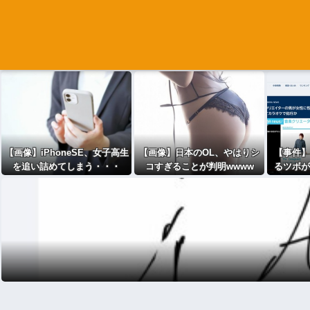
【画像】iPhoneSE、女子高生
【画像】日本のOL、やはりシ
【事件】
を追い詰めてしまう・・・
コすぎることが判明wwww
るツボが
せつな行