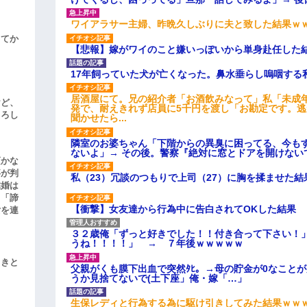
ワイアラサー主婦、昨晩久しぶりに夫と致した結果ｗ
してか
【悲報】嫁がワイのこと嫌いっぽいから単身赴任した
17年飼っていた犬が亡くなった。鼻水垂らし嗚咽する
居酒屋にて。兄の紹介者「お酒飲みなって」私「未成
けど、
発で、耐えきれず店員に5千円を渡し「お勘定です。
よろし
聞かせたら...
隣室のお婆ちゃん「下階からの異臭に困ってる、今も
ないよ」→ その後。警察『絶対に窓とドアを開けない
頃かな
事が判
私（23）冗談のつもりで上司（27）に胸を揉ませた結
結婚は
、「諦
【衝撃】女友達から行為中に告白されてOKした結果
女を連
３２歳俺「ずっと好きでした！！付き合って下さい！
うね！！！！」 → ７年後ｗｗｗｗｗ
引きと
父親がくも膜下出血で突然ﾀﾋ。→母の貯金が0なこと
うか見捨てないで(土下座」俺・嫁「…」
生保レディと行為する為に駆け引きしてみた結果ｗｗ