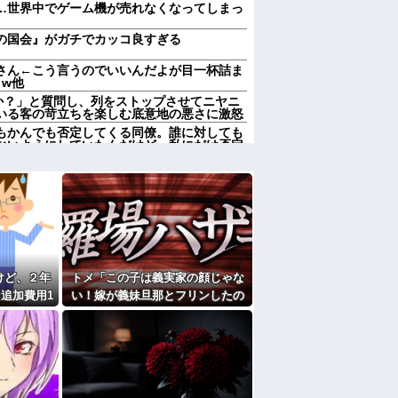
…世界中でゲーム機が売れなくなってしまっ
の国会』がガチでカッコ良すぎる
さん←こう言うのでいいんだよが目一杯詰ま
 w他
んか？」と質問し、列をストップさせてニヤニ
いる客の苛立ちを楽しむ底意地の悪さに激怒
もかんでも否定してくる同僚。誰に対しても
ないようにしていたんだけど、私にだけ否定
特上寿司を注文→私達のお寿司と、息子嫁の
。息子「嫁いびりか！ふざけるな！」私（確
）
んか？」と質問し、列をストップさせてニヤニ
いる客の苛立ちを楽しむ底意地の悪さに激怒
社自慢の毒叔母一家。法事でも虚偽の金銭要
母の死をきっかけに恐怖の親戚と「永久絶
優先にして大正解
けど、２年
トメ「この子は義実家の顔じゃな
んです。本当です。信じて下さい」 ←何で
追加費用1
い！嫁が義妹旦那とフリンしたの
石におかしい
よ！」私「DNA鑑定します？」義
しなきゃいけないのが苦痛。私「貴方は私の
妹旦那「もちろんです」→結果…
していいはず」夫「それは男だから許される
家だったら女の子はどういう反応をするか」
の7年の無視生活、その理由がコレｗｗｗ