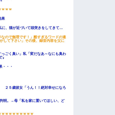
ｗｗｗｗ
結果
私に、猫が近づいて頭突きをしてきて…
年なので無理です！」酷すぎるワードの連
逃がして下さい」その後、録音内容を父に
すっごく臭い」私「変だなあ～なにも臭わ
で』
果・・・
」 ２５歳彼女「うん！！絶対幸せになろ
が判明。→母「私を家に置いてほしい、ど
ｗｗｗｗｗｗｗｗｗｗ