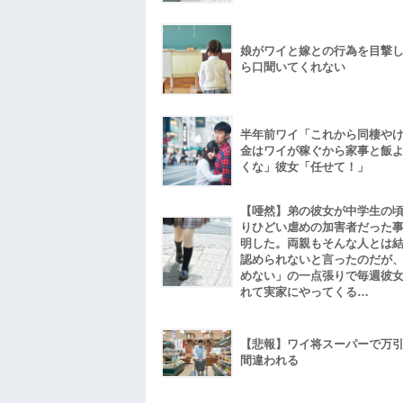
娘がワイと嫁との行為を目撃
ら口聞いてくれない
半年前ワイ「これから同棲や
金はワイが稼ぐから家事と飯
くな」彼女「任せて！」
【唖然】弟の彼女が中学生の
りひどい虐めの加害者だった
明した。両親もそんな人とは
認められないと言ったのだが
めない」の一点張りで毎週彼
れて実家にやってくる…
【悲報】ワイ将スーパーで万
間違われる