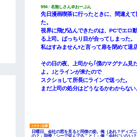
994
名無しさん＠おーぷん
先日漫画喫茶に行ったときに、間違えて
た。
視界に飛び込んできたのは、PCでエロ
る上司。ばっちり目が合ってしまった。
私はすみませんｯと言って扉を閉めて退
その日の夜、上司から｢僕のマグナム見
よ。｣とラインが来たので
スクショして所長にラインで送った。
まだ上司の処分はどうなるかわからない
日曜日、会社の窓を見ると同僚の姿。俺（あれ？ディズニ
の？」同僚「シーで並んでること！」俺「会社にいない？