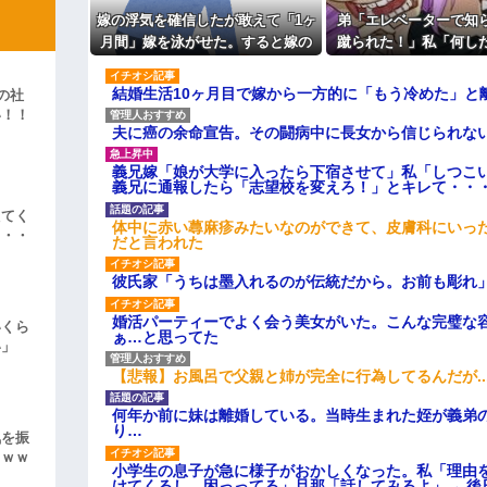
44歳無職です。精神科に通院
嫁の浮気を確信したが敢えて「1ヶ
弟「エレベーターで知
りしたので離婚されそうです。「
よ！」キチママ『そこに金庫があっ
も信じてもらえません。助けて
月間」嫁を泳がせた。すると嫁の
蹴られた！」私「何し
「泥は出てけ！二度と来るな！」結
主な税金の成り立ちを調べてみ
不倫がトンデモないことに...
事情を聞いた家族全員
彼「ちっ！」私「」
自業自得」と呆れて
結婚生活10ヶ月目で嫁から一方的に「もう冷めた」と
の社
い！！
逆切れ。「何クラクション鳴らして
夫に癌の余命宣告。その闘病中に長女から信じられな
」
らｗｗｗｗｗ(※画像あり)
義兄嫁「娘が大学に入ったら下宿させて」私「しつこい
義兄に通報したら「志望校を変えろ！」とキレて・・
女子のこの動画、すげえええええｗ
えてく
体中に赤い蕁麻疹みたいなのができて、皮膚科にいっ
車線を制限速度で走った結果
・・・
だと言われた
くる
彼氏家「うちは墨入れるのが伝統だから。お前も彫れ」
やらかす←あまり悲しませないでく
婚活パーティーでよく会う美女がいた。こんな完璧な
いくら
ぁ…と思ってた
い」
【悲報】お風呂で父親と姉が完全に行為してるんだが..
何年か前に妹は離婚している。当時生まれた姪が義弟
り…
気を振
ｗｗｗ
小学生の息子が急に様子がおかしくなった。私「理由
けてくるし、困っってる」旦那「話してみるよ」→ 後