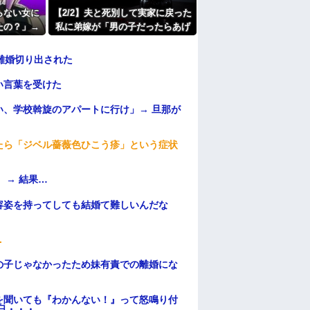
中で生活保護を受けてます。妻に酷いことばか
らない女に
【2/2】夫と死別して実家に戻った
働くから」「心を入れ替えるから」と言って
たの？」→
私に弟嫁が「男の子だったらあげ
たよ
が「それは
ますよ☆」と妊娠を報告してき
しまい…
た。そして私名義の家を弟が継ぐ
離婚切り出された
前提で話し出し…
い言葉を受けた
、学校斡旋のアパートに行け」→ 旦那が
・
たら「ジベル薔薇色ひこう疹」という症状
 → 結果…
容姿を持ってしても結婚て難しいんだな
.
の子じゃなかったため妹有責での離婚にな
を聞いても『わかんない！』って怒鳴り付
日・・・