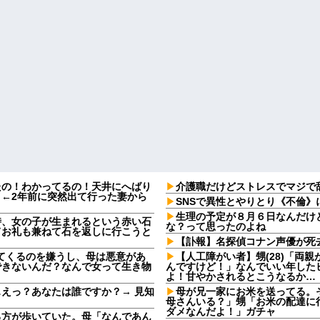
たの！わかってるの！天井にへばり
介護職だけどストレスでマジで
←2年前に突然出て行った妻から
SNSで異性とやりとり《不倫》
生理の予定が８月６日なんだけ
時、女の子が生まれるという赤い石
な？って思ったのよね
てお礼も兼ねて石を返しに行こうと
【訃報】名探偵コナン声優が死去
してくるのを嫌うし、母は悪意があ
【人工障がい者】甥(28)「両
できないんだ？なんで女って生き物
んですけど！」なんでいい年した
よ！甘やかされるとこうなるか…
えっ？あなたは誰ですか？→ 見知
母が兄一家にお米を送ってる。
母さんいる？」甥「お米の配達に
ダメなんだよ！」ガチャ
る方が歩いていた。母「なんであん