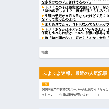
な歩き方なの？ふざけてるの？」
トメ「この子は義実家の顔じゃない！嫁
「DNA鑑定します？」義妹旦那「もちろん
生理の予定が８月６日なんだけど７月２
な？って思ったのよね
まとめ見てたら、ＮＨＫ払ってない人がフル
トメ「あなたは子ども1人だから楽よね」
何度も比べられ続け、ついに我慢の限界を
俺「鍵が開かない…窓から入るか」女性
の？」→予想外すぎる出来事が…
従妹が現行犯逮捕された。従妹はYouTu
っこ」をしており...
姉「下着に違和感がある！イタズラした
が寝ている間にイタズラしたと勘違いされ
【画像】お前らこの超美人容疑者が、整
らw w w w w w w w w w
【画像】俺たちの姫、佳子さまのお気に
ふよふよ速報。最近の人気記事
可愛過ぎるw w w w w w w w
【画像】チー牛が好きなコンテンツ一覧ww
三児のパパ『父さんな、動画編集で食っ
関関同立卒年収350万スーパーの社員ワイ「らっし
【画像】令和最新版の宇垣美里さん←こ
ってると話題にw w w w w w w w w
っしゃい！！今日は玉子が安いよぉ！！！」
【人工障がい者】 甥(28)「両親が亡く
んですけど！」なんでいい年したヒキニートを
ハードオフに売っていた4万4000円のフ