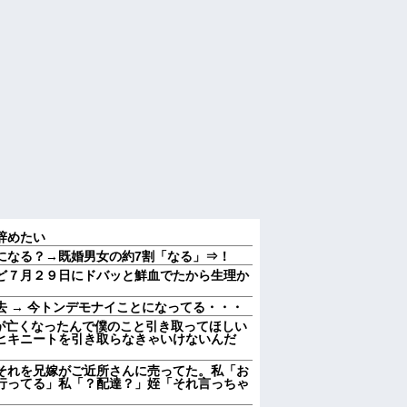
辞めたい
になる？→既婚男女の約7割「なる」⇒！
ど７月２９日にドバッと鮮血でたから生理か
 → 今トンデモナイことになってる・・・
親が亡くなったんで僕のこと引き取ってほしい
ヒキニートを引き取らなきゃいけないんだ
それを兄嫁がご近所さんに売ってた。私「お
行ってる」私「？配達？」姪「それ言っちゃ