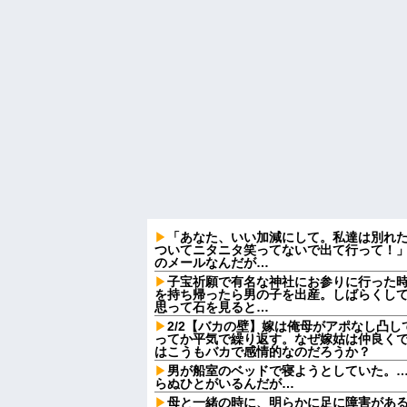
「あなた、いい加減にして。私達は別れ
ついてニタニタ笑ってないで出て行って！」
のメールなんだが…
子宝祈願で有名な神社にお参りに行った
を持ち帰ったら男の子を出産。しばらくし
思って石を見ると…
2/2【バカの壁】嫁は俺母がアポなし凸
ってか平気で繰り返す。なぜ嫁姑は仲良く
はこうもバカで感情的なのだろうか？
男が船室のベッドで寝ようとしていた。…
らぬひとがいるんだが…
母と一緒の時に、明らかに足に障害があ