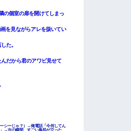
隣の個室の扉を開けてしまっ
動画を見ながらアレを扱いてい
店した。
たんだから君のアワビ見せて
。
ーシーじゃ？）→俺電話「今何してん
」→次の瞬間、すごい鳥肌が立った