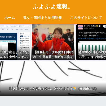
ふよふよ速報。
ホーム
鬼女・気団まとめ用語集
このサイトについて
「声が出るようにな
【画像】モーグル女子日本代
急増する「自分の
ある」女性へのわい
表・中尾春香、紐ビキニ姿を
い子」。すぐ検索
為で音楽クリエイタ
公開！ 現役アスリートの激
に 「タイパ」至上
ーを逮捕
レア水着ショットに反響… 2
026年ミラノ五輪出場
【悲報】みいちゃんの作者さん、泣いてしまう
（※画像あり）