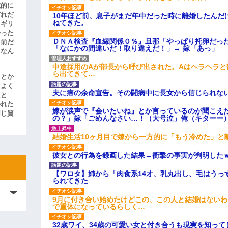
滅的に
どれだ
10年ほど前、息子がまだ年中だった時に離婚したんだ
ねてきた。
リギリ
やった
ＤＮＡ検査『血縁関係０％』旦那「やっぱり托卵だっ
名前だ
「なにかの間違いだ！取り違えだ！」→ 嫁「あっ」
、なん
中途採用のAが部長から呼び出された。Aはヘラヘラと
ら出てきて…
」とか
をよく
夫に癌の余命宣告。その闘病中に長女から信じられな
たと
かれた
嫁が涙声で『会いたいね』とか言っているのが聞こえ
同じ質
の？」嫁「ごめんなさい…！（大号泣」俺（キターー
結婚生活10ヶ月目で嫁から一方的に「もう冷めた」と
彼女との行為を録画した結果→衝撃の事実が判明した
【ワロタ】姉から「肉食系14才、乳丸出し、毛はうっ
られてきた
9月に付き合い始めたけどこの、この人と結婚はない
で重体になっているらしく…
32歳ワイ、34歳の可愛い女と付き合うも現実を知っ