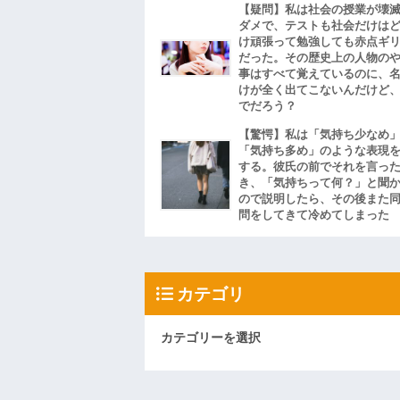
【疑問】私は社会の授業が壊
ダメで、テストも社会だけは
け頑張って勉強しても赤点ギ
だった。その歴史上の人物の
事はすべて覚えているのに、
けが全く出てこないんだけど
でだろう？
【驚愕】私は「気持ち少なめ
「気持ち多め」のような表現
する。彼氏の前でそれを言っ
き、「気持ちって何？」と聞
ので説明したら、その後また
問をしてきて冷めてしまった
カテゴリ