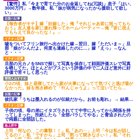
【驚愕】私「今まで育てた分のお金返してね(冗談)」息子「はい、
3000万円」→数年後。私「妹が病気になったから援助して欲し
い」→
【報告者がキチ】嫁「妊娠した」俺『それじゃあ皆に祝ってもら
おう』友人達を家に連れ帰ってホームパーティー→俺『皆に祝え
てもらえて良かったな！』→
嘘をついてフリン旅行へ出かけた嫁→翌日、嫁「ただいま～」旦
那「娘がシんだよ。何度も連絡したのに…」嫁「えっ」→なん
と・・・
旦那の元カノをSNSで探して写真を保存して顔面評価スレで写真
を晒してた。ほとんどがブスという評価の中で二人ほど意外に好
評価で苦々しく思った
小2の頃、妹と昼寝してたら家が火事になってて気づくと逃げ場が
なかった。妹を抱き締めて「ﾀﾋんじゃうよ」って泣いてたら…
彼氏家「うちは墨入れるのが伝統だから。お前も彫れ」 → 結果…
子供の頃、母の弟にイタズラされてて中学に入ってから関係を持
ってしまった。拒絶したら「全部バラしてやる」と脅迫されたの
で両親に全部話した。
上司「何なの、この書類！！」私「あの‥」上司「今は私が話し
てるの！」私「ですから」上司「黙って聞きなさい！」私「それ