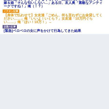
嫁＆娘「そんな匂いしない…」ある日、友人奥「素敵なアンティ
ークですね！」俺（！？）
【身体で払わせて】女友達「ごめん、何も言わずにお金貸してく
ださい……」俺「いいよ！いくら？」女友達「10万円ぐら
い……」俺「ほい！10万！」→
[緊急]ベロベロの女に声をかけて行為してきた結果