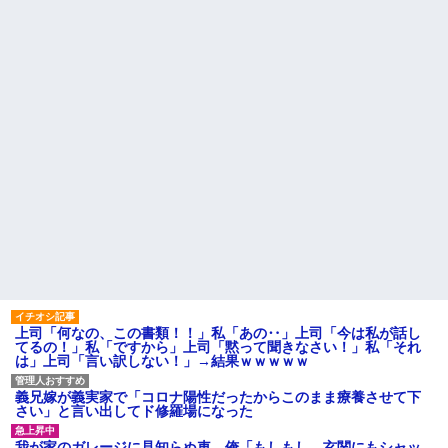
てしまった
るとこあるの？」
友人「生活が厳しい。5万円貸
私「夫がギャンブル依存症で
してほしい」俺「OK。返済はい
す。でも離婚したくない」一同
つでもいいよ」→後日、友人の
「きっぱり辞めさせるべき」→
SNSを見て…
私「回数を減らすって言ってく
【うわぁ】 横向き寝、体に負
れました！」一同「だめだこり
担があったと判明ｗｗｗｗｗｗ
ゃ」
ｗ
主な税金の成り立ちを調べて
プロポーズした彼女のご両親
みたよ
へ挨拶に行った結果→ 彼女の兄
「ああああおおおお！！」 俺
『！？』 兄がいるのは聞いてた
けど、ガチの池沼だったんだ...
ハードオフに売っていた4万
4000円のフィギュアがヤバすぎ
るｗｗｗｗｗｗ「こんな高い
の？ｗｗ」「逆に超安い」
私「ちょっと、人の家の金庫
触らないでよ！」キチママ『そ
こに金庫があったから、開けて
みようとしただけ☆』義兄「泥
上司「何なの、この書類！！」私「あの‥」上司「今は私が話し
は出てけ！二度と来るな！」結
てるの！」私「ですから」上司「黙って聞きなさい！」私「それ
果・・・
は」上司「言い訳しない！」→結果ｗｗｗｗｗ
私「初めて飲む味だけどなん
のお茶？」彼「ちっ！」私「」
義兄嫁が義実家で「コロナ陽性だったからこのまま療養させて下
【GIF】JSのカンチョーワロ
さい」と言い出してド修羅場になった
タ
後続車にクラクションを鳴ら
我が家のガレージに見知らぬ車。俺「もしもし、玄関にもシャッ