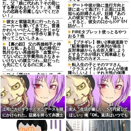
た。父「娘に代われ？その前に
デート中彼が急に進行方向と
する事があるだろう？」夫「僕
逆に走って逃げた！正面には見
らの恋路を邪魔しないでくださ
知らぬ妊婦さんが。妊婦『あの
い！」
人の彼女ですか？』私『はい』
彼女と紫陽花見に行ったらス
→すると、彼女の口からﾄﾝﾃﾞﾓﾅｲ
ニーカーを履いてきてた。普通
話が…！
かわいいぺたんこ靴とかじゃな
FIREタブレット使っとるやつ
いの？コーヒーや手作り菓子も
おる？他
持ってこないしさぁ…
【ブチギレ】狭い2車線道路で
【裏の顔】 父の再婚相手と仲
「駐車場待ち」の車列が発生！
良しな私→ある日、私の帰宅に
反対車線からも右折入庫しよう
気付かない再婚相手「血繋がっ
とするアホが現れて両車線とも
てないのに大学費用出さなきゃ
完全死亡のカオス……
いけないの腹立つわ…姑だった
ら先に亡くなるのに笑」私
転入生の子とそのママさん
「…」
「クラスメイトのAちゃんが発達
障らしいよ！」それ大抵の保護
ワイ「麺400g、全マシで」店
者が知ってるけど？
主「ウチのマシは多いです
よ！」ワイ「いいから」
ケンタッキーを予約したので
取りに行くと、予約してない人
一人っ子母子家庭育ちワイ(26)
で長蛇の列に。ママ友「そのチ
無職の母親が再婚するらしくて
キン譲ってくれない？」私
驚愕
「え？」→結果…
【悲報】「抱かれたくない
十王邦夫と学園アイドルマス
男」レジェンドの江頭2:50さ
上司にカビキラーとダニアースを頭
友人「生活が厳しい。5万円貸して
ター学マススレ
ん、変わり果てた姿で発見され
にかけられた。証拠を持って弁護士
ほしい」俺「OK。返済はいつでも
る
十王邦夫と学園アイドルマス
ター学マススレ
に相談したら...
いいよ」→後日、友人のSNSを見
【画像】速水もこみちが新オ
ープンしたカフェ、サンドイッ
私は相撲を見るのが趣味なん
て…
チ1つ3000円←コレは妥当だと思
だけど、男友達にニヤニヤしな