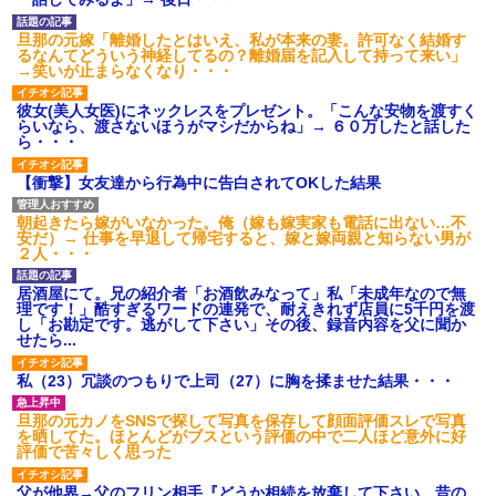
旦那の元嫁「離婚したとはいえ、私が本来の妻。許可なく結婚す
るなんてどういう神経してるの？離婚届を記入して持って来い」
→笑いが止まらなくなり・・・
彼女(美人女医)にネックレスをプレゼント。「こんな安物を渡すく
らいなら、渡さないほうがマシだからね」→ ６０万したと話した
ら・・・
【衝撃】女友達から行為中に告白されてOKした結果
朝起きたら嫁がいなかった。俺（嫁も嫁実家も電話に出ない…不
安だ）→ 仕事を早退して帰宅すると、嫁と嫁両親と知らない男が
２人・・・
居酒屋にて。兄の紹介者「お酒飲みなって」私「未成年なので無
理です！」酷すぎるワードの連発で、耐えきれず店員に5千円を渡
し「お勘定です。逃がして下さい」その後、録音内容を父に聞か
せたら...
私（23）冗談のつもりで上司（27）に胸を揉ませた結果・・・
旦那の元カノをSNSで探して写真を保存して顔面評価スレで写真
を晒してた。ほとんどがブスという評価の中で二人ほど意外に好
評価で苦々しく思った
父が他界→父のフリン相手『どうか相続を放棄して下さい、昔の