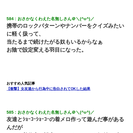
（は？）
584
おさかなくわえた名無しさん＠＼(^o^)／
旦那が長男のDNA鑑定をしたら血縁関係0%だった。旦那「やっぱ
りウワキしてたんだな…」長男「俺は誰の子供なの？」長女・次
携帯のロックパターンやナンバーをクイズみたい
男「ウワキ女！」
に軽く扱って、
当たるまで続けたがる奴もいるからなぁ
10年ほど前、息子がまだ年中だった時に離婚したんだけど、一昨
年の暮れに突然息子が職場を訪ねてきた。
お陰で設定変える羽目になった。
クラスで一人無口で誰とも話さない男子がいた。→修学旅行に来
なかったその男子に女子達がお土産を渡した。5分後…
元夫の連れ子「俺の結婚式の時くらい、母親としての責任を果た
そうとは思わないのか！」→どうも連れ子は…
【衝撃】女友達から行為中に告白されてOKした結果
私（23）冗談のつもりで上司（27）に胸を揉ませた結果・・・
585
おさかなくわえた名無しさん＠＼(^o^)／
嫁が涙声で『会いたいね』とか言っているのが聞こえた。俺「こ
友達とｼｮｰｺｰｼｮｰｺｰの着メロ作って遊んだ事がある
んな時間に誰と電話してんの？」嫁「ごめんなさい…！（大号
泣」俺（キターー）→
んだが