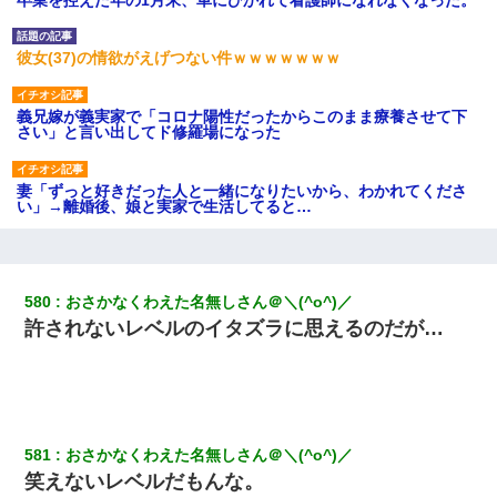
彼女(37)の情欲がえげつない件ｗｗｗｗｗｗｗ
義兄嫁が義実家で「コロナ陽性だったからこのまま療養させて下
さい」と言い出してド修羅場になった
妻「ずっと好きだった人と一緒になりたいから、わかれてくださ
い」→離婚後、娘と実家で生活してると…
「パワハラを受けたから思い切って転職した」とSNSで呟いた
ら、速攻でパワハラかました元上司がLINEを送ってきた。
580
おさかなくわえた名無しさん＠＼(^o^)／
許されないレベルのイタズラに思えるのだが…
三年働いてたパートを突然クビになった。しかし元職場の主要取
引先のトップが母方の叔父だったので…
私が遺産を相続。→それを知った義両親が「旅行代金を出せ！」
「リフォーム費用を負担しろ！」「金の管理は私達がする！」と
浅ましくも集りにきた。
581
おさかなくわえた名無しさん＠＼(^o^)／
笑えないレベルだもんな。