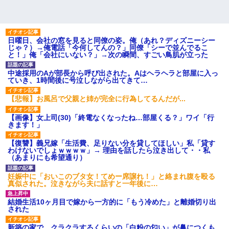
日曜日、会社の窓を見ると同僚の姿。俺（あれ？ディズニーシー
じゃ？）→俺電話「今何してんの？」同僚「シーで並んでるこ
と！」俺「会社にいない？」→次の瞬間、すごい鳥肌が立った
中途採用のAが部長から呼び出された。Aはヘラヘラと部屋に入っ
ていき、1時間後に号泣しながら出てきて…
【悲報】お風呂で父親と姉が完全に行為してるんだが...
【画像】女上司(30)「終電なくなったね…部屋くる？」ワイ「行
きます！」
【復讐】義兄嫁「生活費、足りない分を貸してほしい」私「貸す
わけないでしょｗｗｗｗ」→ 理由を話したら泣き出して・・私
（あまりにも希望通り）
妊娠中に「おいこのブタ女！てめー席譲れ！」と絡まれ腹を殴る
真似された。泣きながら夫に話すと一年後に…
結婚生活10ヶ月目で嫁から一方的に「もう冷めた」と離婚切り出
された
新築の家で。クラクラするくらいの「白粉の匂い」が鼻につくも