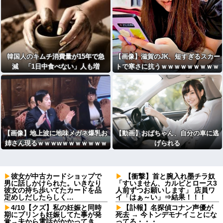
韓国人のキムチ消費量が15年で急
【画像】滋賀のJK、短すぎるスカー
減 「1日中食べない」人も増
トで寒さに抗うｗｗｗｗｗｗｗｗｗ
加・・・
ｗ
【画像】地上波に地味メガネ爆乳お
【動画】おばちゃん、自分の車に逃
姉さん現るｗｗｗwｗｗｗｗｗｗｗ
げられる
ｗ
彼女が中古カードショップで
【衝撃】首と腕入れ墨チラ奴
男に話しかけられた。いきなり
「すいません、カルビとロース3
彼女の持ち歩いてたカードを品
人前ずつお願いします」 店員ワ
定めしだしたらしく…
イ「はぁ～い」⇒結果！！！
4/10【クズ】私の妊娠と同時
【訃報】名探偵コナン声優が
期にプリンも妊娠してた事が発
死去 → 今トンデモナイことにな
覚→夫から電話がかかってき
ってる・・・