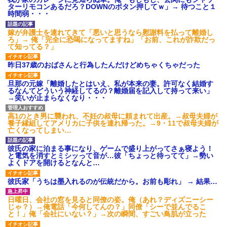
され彼氏が逆切れ。「何クラク
ターリモコンあるだろ？DOWNのボタン押してｗ」→ 待つこと１
ション鳴らしてんだ！降りてこ
時間弱・・・
いよ！」と怒鳴りだし...
【衝撃】報酬100万円超の治験
嫁が弁護士を連れてきて「悪いと思うなら慰謝料を払って離婚し
募集がこちらｗｗｗｗｗ(※画像
ろ」→ 俺「完全に恐喝になってますね」「お前、これが詐欺だっ
あり)
て知ってる？」
【ネット騒然】惨殺されたタ
ワマン頂き女子のこの動画、す
昨日37歳のおばさんと行為したんだけどめちゃくちゃだった
げえええええｗｗｗｗｗｗｗｗ
ｗｗｗ
旦那の元嫁「離婚したとはいえ、私が本来の妻。許可なく結婚す
【愕然】白のクラウン俺氏、
るなんてどういう神経してるの？離婚届を記入して持って来い」
高速道路左車線を制限速度で走
→笑いが止まらなくなり・・・
った結果wwwwwwwwwwww
百年の恋12-899 食べた量を
張り合ってくる
高1のとき男に襲われ、不妊の叔母に頼まれて出産。→叔母夫婦が
養子縁組してアメリカに子供を連れ帰った。→9・11で叔母夫婦が
【悲報】佐藤輝明・・・２軍
亡くなってしまい…
でも盛大にやらかす←あまり悲
しませないでくれ
彼氏の家に泊まる事になり、ゲームで盛り上がってさぁ寝よう！
と電気を消すとミシッって音が…彼「ちょっと待ってて」→勢い
よくドアを開けるとなんと…
彼氏家「うちは墨入れるのが伝統だから。お前も彫れ」 → 結果…
日曜日、会社の窓を見ると同僚の姿。俺（あれ？ディズニーシー
じゃ？）→俺電話「今何してんの？」同僚「シーで並んでるこ
と！」俺「会社にいない？」→次の瞬間、すごい鳥肌が立った