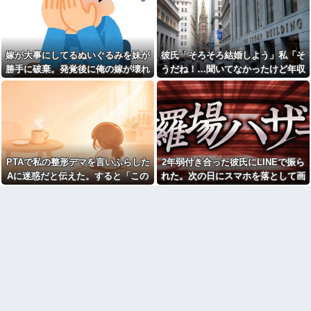
う？？？？？？
がら「スケベ女が」って言われ
た
マジで「女しか」使わない言
葉ｗｗｗｗｗｗｗｗｗｗｗｗｗ
【事件】DQNたちを撒き込ん
ｗｗｗｗｗｗｗｗｗｗｗｗｗｗ
だ誤解!? 俺が失神して“遺体扱
い”された話ｗｗｗｗ
嫁が大事にしてるぬいぐるみを妹が
彼氏「そろそろ結婚しよう」私「そ
【驚愕】義実家の“素手おにぎ
り”が汚くて無理！ 「子どもに食
【ブチギレ】狭い2車線道路で
勝手に破棄。発覚後に俺の嫁が壊れ
うだね！…聞いてなかったけど年収
べさせたくない！！」←お前ら
「駐車場待ち」の車列が発生！
た
とかって聞いてもいい？」彼氏「2
は食べられる？？？？？？
反対車線からも右折入庫しよう
とするアホが現れて両車線とも
億かな」私「……は？」
【後編】フードコートで鉢合
完全死亡のカオス……
わせした託児ママに「食べてい
る間でいいから」と子供を押し
会社クビになった正社員だけ
付けられた。本当に食べてる間
ど質問ある？
だけ見て、店に迷子として預け
【画像】笑える画像、素敵な
たら…
画像、なんでも貼っていけｗｗ
PTAで私の整形デマを言いふらした
2年弱付き合った彼氏にLINEで振ら
友達にフリンしてる事を打ち
ｗｗｗ
明けられた。私もその頃、旦那
Aに迷惑だと伝えた。すると「この
れた。次の日にスマホを落として画
【衝撃】女叩きの弟を陰でサ
とうまくいっておらず...
ポートする姉…その真意が怖す
人整形してるんです！！」と大勢の
面破壊、LINEの移行が出来ず放置し
夫と義父が私の悪口を言って
ぎるｗｗｗｗ
保護者の前で叫び出し…
てたら...
た。訳あって夫の食事の用意を
職場の流し台に、飲み終わっ
放棄しているのに、夫は無いこ
たペットボトルをそのまま放置
とを面白おかしく誇張して盛り
する人がいる
上がってる
面接官「このボールペンを1万
俺の上司の男は元カノの旦
円で売って下さい」
那。元カノとは子供を作ったが
中絶を選んでおり...
旦那が激務で寂しいらしく俺
にお誘いメールを山ほど送って
パート辞めるって報告した時
くる嫁のママ友。どうにかなる
に迷惑だって言ってくる社員が
前に距離を置きたいんだが嫁が
いて、その人の不満を言い返し
ママ友に託児してて「他に預け