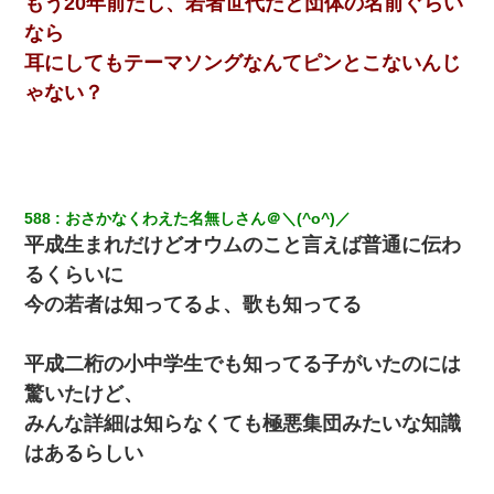
もう20年前だし、若者世代だと団体の名前ぐらい
立つし、すぐ見つかるかもしれません』→ 数時間後・・警察『××
さんご存じですか？』
なら
耳にしてもテーマソングなんてピンとこないんじ
妹が嘘つきな元カレと寄りを戻してしまったという話をしていた
ゃない？
ら、旦那の顔が曇って雰囲気が一転。そそくさと話を切り上げて
いつもより早く寝付いてしまった…｜生活｜ワロタあんてな
裁判官「お互いに最後に言いたいことはありますか」バカ夫
「…」A「夫を一発殴らせてほしい」裁判官「どうぞ」
588
おさかなくわえた名無しさん＠＼(^o^)／
平成生まれだけどオウムのこと言えば普通に伝わ
童貞俺、宅飲みした女友達2人を家に泊めた結果ｗｗｗｗｗｗ
るくらいに
今の若者は知ってるよ、歌も知ってる
【画像】女上司(30)「終電なくなったね…部屋くる？」ワイ「行
きます！」
平成二桁の小中学生でも知ってる子がいたのには
驚いたけど、
みんな詳細は知らなくても極悪集団みたいな知識
はあるらしい