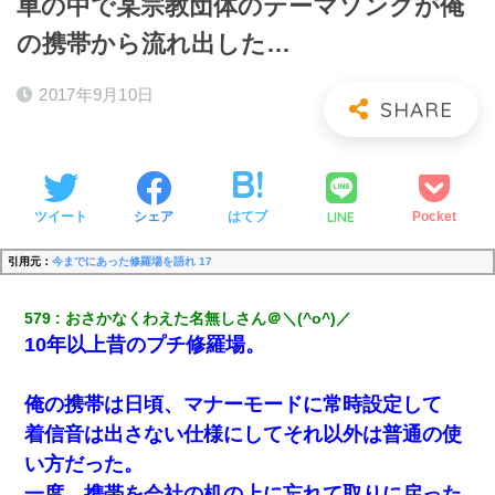
車の中で某宗教団体のテーマソングが俺
の携帯から流れ出した…
2017年9月10日
LINE
ツイート
シェア
はてブ
Pocket
引用元：
今までにあった修羅場を語れ 17
579
おさかなくわえた名無しさん＠＼(^o^)／
10年以上昔のプチ修羅場。
俺の携帯は日頃、マナーモードに常時設定して
着信音は出さない仕様にしてそれ以外は普通の使
い方だった。
一度、携帯を会社の机の上に忘れて取りに戻った