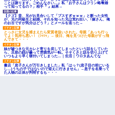
ことは謝ります。ごめんなさい…』私「お子さんはフリン略奪婚
って知ってるの？」相手『 』結果→
【クズ】昔、兄がお見合いして「ブスすぎｗｗｗ」と断った女性
が、兄の同級生と結婚。それを知った兄は荒れ狂い、｢嫁さん、俺
のお古ですが気分はどう？」とメールを送った→
とっさに女児を捕まえたら変質者扱いされた。母親「あっち行っ
てよ！気持ち悪い！（ｼｯｼｯ」→ 後日、俺を見つけた母親がすっ飛
んできて・・・
妹が嘘つきな元カレと寄りを戻してしまったという話をしていた
ら、旦那の顔が曇って雰囲気が一転。そそくさと話を切り上げて
いつもより早く寝付いてしまった…｜生活｜ワロタあんてな
書店「息子さんが万引きしました」私「はっ？(息子目の前にいる
し…)うちの子ではないので迎えに行きません」→息子を名乗って
た人物の正体が判明するも・・・