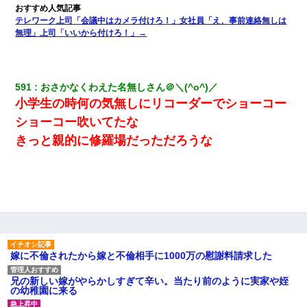
テレワーク上司「会議中はカメラ付けろ！」女社員「え、事前連絡無しは
無理」上司「いいから付けろ！」→
591
おさかなくわえた名無しさん＠＼(^o^)／
小学生の時何の気無しにリコーダーでショーコー
ショーコー吹いてたな
きっと親的に修羅場だっただろうな
嫁に不倫されたから嫁と不倫相手に1000万の慰謝料請求した
兄の新しい嫁がやらかしすぎて辛い。当たり前のように実家や姪
の幼稚園に来る