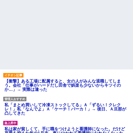
【衝撃】ある工場に配属すると、女の人がみんな退職してしま
う。会社「仕事がハードだし田舎で娯楽も少ないからキツイの
か…」→ 実際は違った
私「まとめ買いして冷凍ストックしてる」Ａ「ずるい！クレク
レ！」私「なんでよ」Ａ「ケーチ！バーカ！」→ 後日、Ａ旦那が
凸してきた
私は家が貧しくて、手に職をつけようと看護師になった。だけど
卒業を控えた年の1月末、車にひかれて看護師になれなくなった。