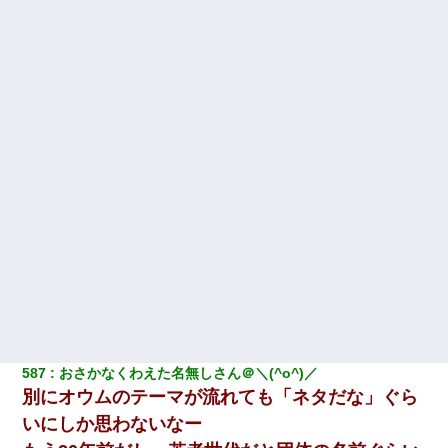
に → 新人「ドンッ！」私「！？」→ 突然、突き飛ばされて左手
の甲を踏みつけられて…
【修羅場】彼女親「カスな家柄のヤツなんかと家族になるのはご
めんだ」俺「じゃあ別れます…」→ 彼女「なんで言い返してくれ
なかったの？（泣」
[緊急]ベロベロの女に声をかけて行為してきた結果
【まぬけ】夫「離婚だ！」私「わかった。で？」夫「慰謝料
だ！」私「いいけど弁護士通して。私も請求する」夫「」
妻が亡くなったんだけど正直ガチで嬉しい
テレワーク上司「会議中はカメラ付けろ！」女社員「え、事前連
絡無しは無理」上司「いいから付けろ！」→
587
おさかなくわえた名無しさん＠＼(^o^)／
【衝撃】女友達から行為中に告白されてOKした結果
別にオウムのテーマが流れても「ネタだな」ぐら
いにしか思わないなー
【唖然】帰宅したら旦那のスポーツカーが消えていた。警察『目