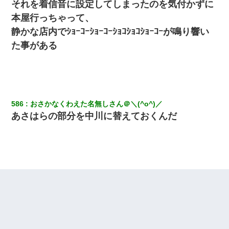
それを着信音に設定してしまったのを気付かずに
【悲報】嫁がワイのこと嫌いっぽいから単身赴任した結果
本屋行っちゃって、
静かな店内でｼｮｰｺｰｼｮｰｺｰｼｮｺｼｮｺｼｮｰｺｰが鳴り響い
13歳娘が元嫁のところから逃げてきた。どう扱ったらいいのかわ
た事がある
からない
結婚生活10ヶ月目で嫁から一方的に「もう冷めた」と離婚切り出
された
586
おさかなくわえた名無しさん＠＼(^o^)／
元旦那から復縁要請。息子「最新型のiPhoneも買えない貧乏は嫌
あさはらの部分を中川に替えておくんだ
だ、再婚して」私「なら父親と暮らせ」息子「やった＾＾」私
（もう手遅れだったんだな…）
旦那の元カノをSNSで探して写真を保存して顔面評価スレで写真
を晒してた。ほとんどがブスという評価の中で二人ほど意外に好
評価で苦々しく思った
【悲報】姉と入浴中に大きくなってしまった結果ｗｗｗｗｗｗｗ
ｗ
【衝撃】職場に入って来た綺麗な新人さんに職場を案内すること