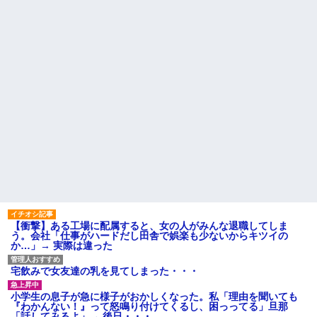
【衝撃】ある工場に配属すると、女の人がみんな退職してしま
う。会社「仕事がハードだし田舎で娯楽も少ないからキツイの
か…」→ 実際は違った
宅飲みで女友達の乳を見てしまった・・・
小学生の息子が急に様子がおかしくなった。私「理由を聞いても
『わかんない！』って怒鳴り付けてくるし、困っってる」旦那
「話してみるよ」→ 後日・・・