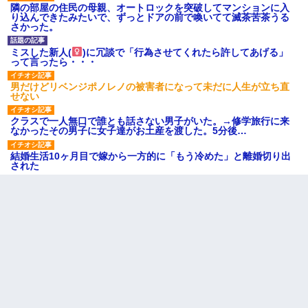
隣の部屋の住民の母親、オートロックを突破してマンションに入
り込んできたみたいで、ずっとドアの前で喚いてて滅茶苦茶うる
さかった。
ミスした新人(
)に冗談で「行為させてくれたら許してあげる」
って言ったら・・・
男だけどリベンジポノレノの被害者になって未だに人生が立ち直
せない
クラスで一人無口で誰とも話さない男子がいた。→修学旅行に来
なかったその男子に女子達がお土産を渡した。5分後…
結婚生活10ヶ月目で嫁から一方的に「もう冷めた」と離婚切り出
された