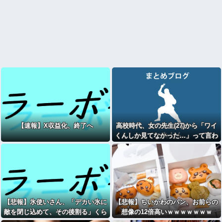
【速報】X収益化、終了へ
高校時代、女の先生(27)から「ワイ
くんしか見てなかった…」って言わ
れたんやけど
【悲報】氷使いさん、「デカい氷に
【悲報】ちいかわのパン、お前らの
敵を閉じ込めて、その後割る」くら
想像の12倍高いｗｗｗｗｗｗｗ
いしか技が無い……