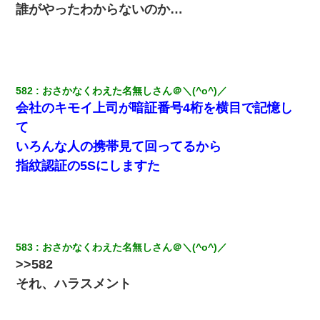
生保レディと行為する為に駆け引きしてみた結果ｗｗｗｗｗｗｗ
誰がやったわからないのか…
ｗｗｗｗｗ
最近うちの庭に知らない男の人がしょっちゅう入ってくる。それ
を職場で愚痴ったら、同僚男性が怒鳴りつけてきた。
582
おさかなくわえた名無しさん＠＼(^o^)／
22歳の頃、父に36歳の男性とお見合いをしてくれと頼まれた。父
会社のキモイ上司が暗証番号4桁を横目で記憶し
の親会社の経営者の息子さんだったので、父も喜んで私の写真を
送ったんだが→
て
いろんな人の携帯見て回ってるから
近所のお寺に住み込みで手伝いしてる知的障害のオッサンがい
指紋認証の5Sにしますた
た。ある日、オッサンが火かき棒を持って顔を真っ赤にしながら
走り回っていて…
ワイ144kg彼女98kgデブカップル、1年間毎日行為しまくった結
果
583
おさかなくわえた名無しさん＠＼(^o^)／
今日夫の実家に泊ったんだけど、朝起きたら股間がなんかモッコ
>>582
リしてた
それ、ハラスメント
200万を貸したコウトから、追加で400万の申し込み、私「無理。
義弟より娘たちが大事」旦那「娘たちが成人したら別れよう」私