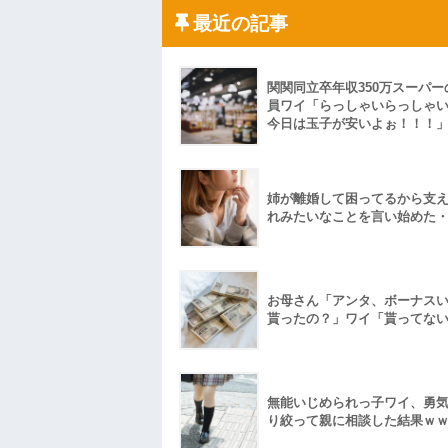
姉「下着に違和感がある！イタズラした
が寝ている間にイタズラしたと勘違いされ
最近の記事
ハードオフに売っていた4万4000円のフ
「こんな高いの？ｗｗ」「逆に超安い」
私「ちょっと、人の家の金庫触らないで
たから、開けてみようとしただけ☆』義兄
関関同立卒年収350万スーパー
果・・・
員ワイ「らっしゃいらっしゃ
私「初めて飲む味だけどなんのお茶？」
今日は玉子が安いよぉ！！！
【GIF】JSのカンチョーワロタ
後続車にクラクションを鳴らされ彼氏が
んだ！降りてこいよ！」と怒鳴りだし...
【衝撃】報酬100万円超の治験募集がこち
姉が離婚して困ってるから支
れみたいなことを言い始めた
【ネット騒然】惨殺されたタワマン頂き
ｗｗｗｗｗｗｗｗｗｗ
【愕然】白のクラウン俺氏、高速道路左
wwwwwwwwwwww
百年の恋12-899 食べた量を張り合って
お母さん「アンタ、ボーナス
【悲報】佐藤輝明・・・２軍でも盛大に
貰ったの？」ワイ「貰ってな
れ
無能いじめられっ子ワイ、勇
り絞って親に相談した結果ｗ