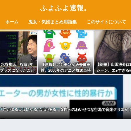
ふよふよ速報。
ホーム
鬼女・気団まとめ用語集
このサイトについて
】水谷隼氏、投資8年
【速報】デジモンが過去最高
【朗報】山田涼介(3
プラスになったこと
益。2000年のアニメ放送当時
シーン、エ●すぎるw
の逆億り人生活 「1日
を上回る
w
稼げるときも何回も
あった」
「声が出るようになるツボがある」女性へのわいせつな行為で音楽クリエイ