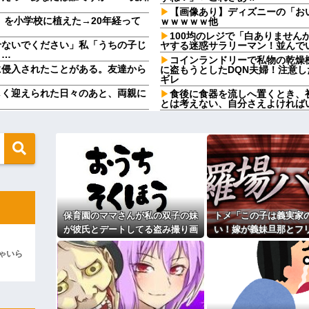
【画像あり】ディズニーの「お
」を小学校に植えた→20年経って
ｗｗｗｗｗ他
100均のレジで「白ありませ
せないでください」私「うちの子じ
ヤする迷惑サラリーマン！並んで
り…
コインランドリーで私物の乾燥
に侵入されたことがある。友達から
に盗もうとしたDQN夫婦！注意
ギレ
しく迎えられた日々のあと、両親に
食後に食器を流しへ置くとき、
とは考えない、自分さえよければ
と人生そのものが心配になってしま
100均のレジで「白ありませ
ヤする迷惑サラリーマン！並んで
を出せと要求された。断っただけな
【人工障がい者】甥(28)「両
んですけど！」なんでいい年した
よ！甘やかされるとこうなるか…
が義妹旦那とフリンしたのよ！」私
です」→結果…
母が兄一家にお米を送ってる。
母さんいる？」甥「お米の配達に
無性に食いたくなるやつｗｗｗｗｗ
ダメなんだよ！」ガチャ
ジャンポケ斉藤「同意があった
入りのドレスがこちらです←コレは
保育園のママさんが私の双子の妹
トメ「この子は義実家
この主張が通らないの？
が彼氏とデートしてる盗み撮り画
い！嫁が義妹旦那とフ
盆正月に夫の実家に長時間滞在
て1発目に回したらコレw」←こw
実家を早々に退散する。私もそう
像を見せて「あとはわかるよね？
よ！」私「DNA鑑定し
こと。女は許されない」
ゃいら
とりあえず5万を家に持ってきて」
妹旦那「もちろんです
田中みたいなチー牛を大変身させた
同窓会で実験、「俺が青年実業
と脅してきた
【切実】夫に無理と言われた私
う言うのでいいんだよが目一杯詰ま
44歳無職です。精神科に通院
りしたので離婚されそうです。「