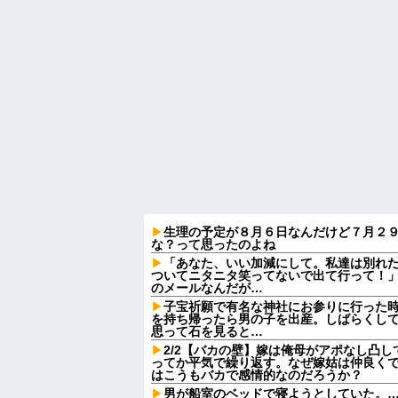
生理の予定が８月６日なんだけど７月２
な？って思ったのよね
「あなた、いい加減にして。私達は別れ
ついてニタニタ笑ってないで出て行って！」
のメールなんだが…
子宝祈願で有名な神社にお参りに行った
を持ち帰ったら男の子を出産。しばらくし
思って石を見ると…
2/2【バカの壁】嫁は俺母がアポなし凸
ってか平気で繰り返す。なぜ嫁姑は仲良く
はこうもバカで感情的なのだろうか？
男が船室のベッドで寝ようとしていた。…