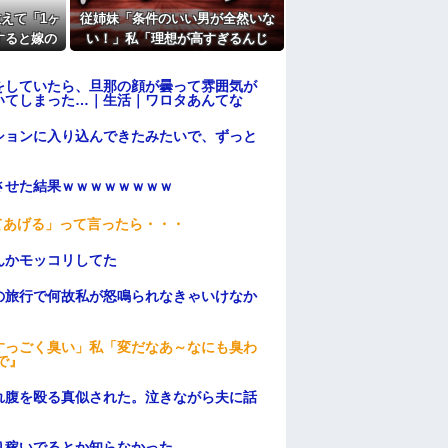
えて「1ヶ
従姉妹「条件のいい男が全然いな
たよ
すると嫁の
い！」私「理想が高すぎるんじ
に...
ゃ…？」→婚活の愚痴を聞き続け
た結果…
をしていたら、旦那の顔が曇って雰囲気が
いてしまった…｜生活｜ワロタあんてな
ションに入り込んできたみたいで、ずっと
ンさせた結果ｗｗｗｗｗｗｗｗ
てあげる」って言ったら・・・
んかモッコリしてた
の旅行で何故私が怒鳴られなきゃいけなか
すっごく臭い」私「変だなあ～なにも臭わ
で』
れ腹を殴る真似された。泣きながら夫に話
り稼いでるとか知らなかった…