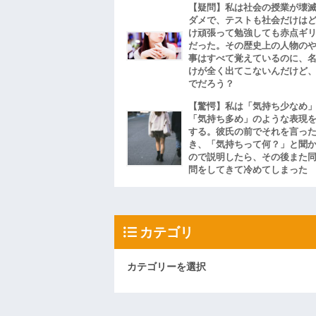
【疑問】私は社会の授業が壊
ダメで、テストも社会だけは
け頑張って勉強しても赤点ギ
だった。その歴史上の人物の
事はすべて覚えているのに、
けが全く出てこないんだけど
でだろう？
【驚愕】私は「気持ち少なめ
「気持ち多め」のような表現
する。彼氏の前でそれを言っ
き、「気持ちって何？」と聞
ので説明したら、その後また
問をしてきて冷めてしまった
カテゴリ