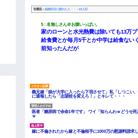
引用元：
結婚生活に疲れた人・・・48人目
5
名無しさん＠お腹いっぱい。
家のローンと水光熱費は除いても13万プ
給食費とか毎月5千とか中学は給食ない
前知ったんだが
義兄嫁「娘が大学に入ったら下宿させて」私「しつこい、
に通報したら「志望校を変えろ！」とキレて・・・
医者「糖尿病で余命1年です」 ワイ「知らんわｗどうせ
ｗ
嫁に不倫されたから嫁と不倫相手に1000万の慰謝料請求