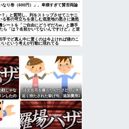
いなり巻（600円）」、卑猥すぎて賛否両論
んか？」と質問し、列をストップさせてニヤニ
いる客の苛立ちを楽しむ底意地の悪さに激怒
機シートを「ご自由にどうぞだろw」と勝手
したら「は？名前かいてないんですけど」と逆
初手でど真ん中に置くのは今よければ後のこ
いいという考えが行動に現れてる
んか？」と質問し、列をストップさせてニヤニ
いる客の苛立ちを楽しむ底意地の悪さに激怒
親が亡くなったんで僕のこと引き取ってほしい
ヒキニートを引き取らなきゃいけないんだ
それを兄嫁がご近所さんに売ってた。私「お
行ってる」私「？配達？」姪「それ言っちゃ
んです。本当です。信じて下さい」 ←何で
の顔じゃな
注文住宅を建てたんだけど、２年
リンしたの
近く待たされた挙げ句、追加費用1
しなきゃいけないのが苦痛。私「貴方は私の
していいはず」夫「それは男だから許される
ます？」義
400万請求された。流石におかしい
」→結果…
よね？
家だったら女の子はどういう反応をするか」
の7年の無視生活、その理由がコレｗｗｗ
中で生活保護を受けてます。妻に酷いことばか
働くから」「心を入れ替えるから」と言って