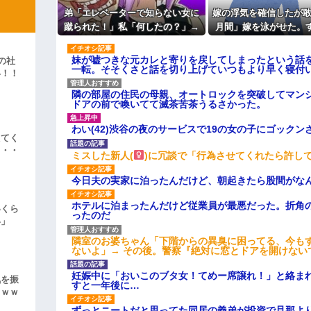
でしょ！？」俺「してないよ」←姉
も信じてもらえません。助けて
ているのだが・・・
弟「エレベーターで知らない女に
嫁の浮気を確信したが敢
主な税金の成り立ちを調べてみ
ィギュアがヤバすぎるｗｗｗｗｗｗ
蹴られた！」私「何したの？」→
月間」嫁を泳がせた。
事情を聞いた家族全員が「それは
不倫がトンデモないこと
よ！」キチママ『そこに金庫があっ
自業自得」と呆れてしまい…
妹が嘘つきな元カレと寄りを戻してしまったという話
「泥は出てけ！二度と来るな！」結
の社
一転。そそくさと話を切り上げていつもより早く寝付
い！！
彼「ちっ！」私「」
」
隣の部屋の住民の母親、オートロックを突破してマン
ドアの前で喚いてて滅茶苦茶うるさかった。
逆切れ。「何クラクション鳴らして
わい(42)渋谷の夜のサービスで19の女の子にゴック
らｗｗｗｗｗ(※画像あり)
えてく
・・・
女子のこの動画、すげえええええｗ
ミスした新人(
)に冗談で「行為させてくれたら許し
車線を制限速度で走った結果
今日夫の実家に泊ったんだけど、朝起きたら股間がな
くる
ホテルに泊まったんだけど従業員が最悪だった。折角
いくら
やらかす←あまり悲しませないでく
ったのだ
い」
隣室のお婆ちゃん「下階からの異臭に困ってる、今も
ないよ」→ その後。警察『絶対に窓とドアを開けない
妊娠中に「おいこのブタ女！てめー席譲れ！」と絡ま
気を振
すと一年後に…
ｗｗｗ
ずっとニートだと思ってた同居の義弟が投資で旦那よ