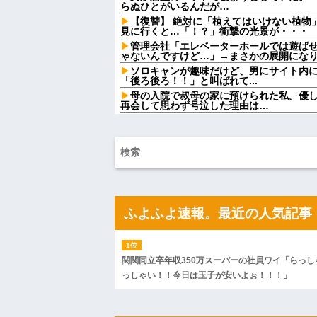
らぬひとがいるんだが…
【復讐】 絶対に「植えてはいけない植物
見に行くと…「！？」衝撃の光景が・・・
管理会社「エレベーターホールでは遊ば
ゃないんですけど…」→まさかの展開にな
ソロキャンが趣味だけど、男にサイト内
「後ろ後ろ！！」と叫ばれて...
母の入院で叔母の家に預けられた私。優
再会して思わず号泣した理由は…
この小さな出来事でこの実行力の差よ…
う
友人の結婚式へ向かう日に、トメから車
のに大騒ぎになってしまい…
トメ「この子は義実家の顔じゃない！嫁
「DNA鑑定します？」義妹旦那「もちろん
ごつ盛り焼きそばとかいう年１くらいで
ｗｗｗ
ふよふよ速報。最近の人気記事
【画像】俺たちの姫、佳子さまのお気に
可愛過ぎるw w w w w w w w
【爆笑動画】ママさん「新しい洗濯機買っ
れwはw w w w w w w w w w
関関同立卒年収350万スーパーの社員ワイ「らっし
【画像】カリスマ美容師さん、ココリコ
っしゃい！！今日は玉子が安いよぉ！！！」
結果がこちらw w w w w w w w w w w
【画像】令和最新版の宇垣美里さん←こ
ってると話題にw w w w w w w w w