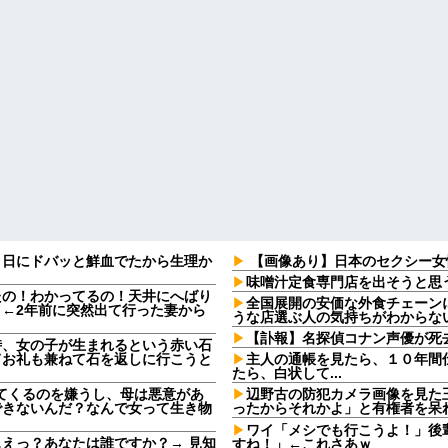
９日にドバッと鮮血でたから生理か
【画像あり】日本のセクシー女
味噌汁定食専門店を出そうと思
たの！わかってるの！天井にへばり
全国展開の安価な外食チェーン
←2年前に突然出て行った妻から
うな店選ぶ人の気持ちがわからな
【訃報】名探偵コナン声優が死去
時、女の子が生まれるという赤い石
てお礼も兼ねて石を返しに行こうと
主人の通帳を見たら、１０年間
たら、白状して...
してくるのを嫌うし、母は悪意があ
辺野古の防犯カメラ画像を見た
できないんだ？なんで女って生き物
ったからそれかよ」と有権者を呆
ワイ「メシでも行こうよ！」後
えっ？あなたは誰ですか？→ 見知
すね！」←これさあｗ