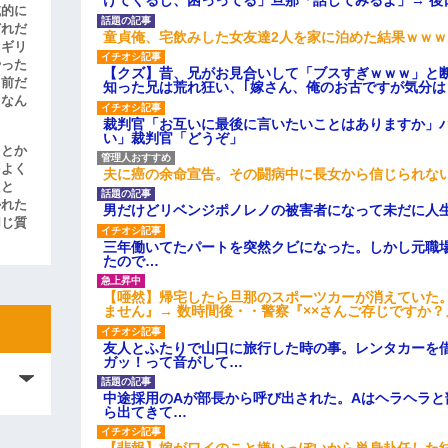
けてくるし、困っってる」旦那「話してみるよ」→ 後
滅的に
どれだ
童貞俺、宅飲みした女友達2人を家に泊めた結果ｗｗｗ
リギリ
やった
【クズ】昔、兄がお見合いして「ブスすぎｗｗｗ」と
名前だ
知った兄は荒れ狂い、｢嫁さん、俺のお古ですが気分
、なん
裁判官「お互いに最後に言いたいことはありますか」
い」裁判官「どうぞ」
」とか
をよく
夫に癌の余命宣告。その闘病中に長女から信じられな
たと
かれた
男だけどリベンジポノレノの被害者になって未だに人
同じ質
三年働いてたパートを突然クビになった。しかし元職
たので…
【唖然】帰宅したら旦那のスポーツカーが消えていた
ません』→ 数時間後・・警察『××さんご存じですか？
友人とふたりで山口に旅行した時の事。レンタカーを
ガッ！って音がして…
中途採用のAが部長から呼び出された。Aはヘラヘラと
ら出てきて…