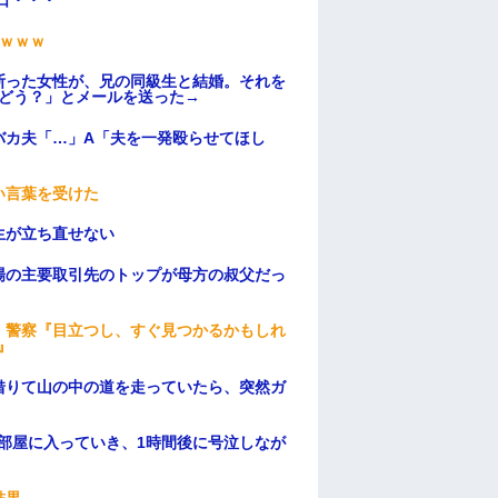
日・・・
ｗｗｗ
断った女性が、兄の同級生と結婚。それを
はどう？」とメールを送った→
バカ夫「…」A「夫を一発殴らせてほし
い言葉を受けた
生が立ち直せない
場の主要取引先のトップが母方の叔父だっ
。警察『目立つし、すぐ見つかるかもしれ
』
借りて山の中の道を走っていたら、突然ガ
部屋に入っていき、1時間後に号泣しなが