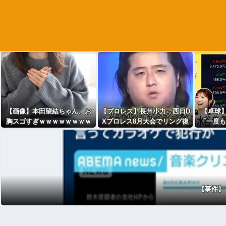
【画像】本田望結ちゃん、お
【プロレス】長州小力 西口D
【卓球
胸スゴすぎｗｗｗｗｗｗｗｗ
Xプロレス8月大会でリング復
「一度も
ｗ
帰 対戦相手はクロちゃん
はない」
道交法違反の疑いも不起訴に
違えば億
【事件】