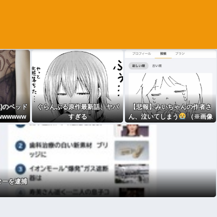
1)のベッド
ぐらんぶる原作最新話、ヤバ
【悲報】みいちゃんの作者さ
wwwww
すぎる
ん、泣いてしまう
（※画像
あり）
ターを逮捕