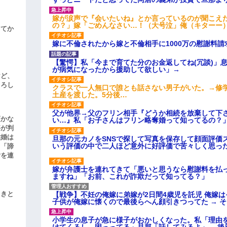
嫁が涙声で『会いたいね』とか言っているのが聞こえ
の？」嫁「ごめんなさい…！（大号泣」俺（キターー
してか
嫁に不倫されたから嫁と不倫相手に1000万の慰謝料請
【驚愕】私「今まで育てた分のお金返してね(冗談)」息
が病気になったから援助して欲しい」→
けど、
よろし
クラスで一人無口で誰とも話さない男子がいた。→修
土産を渡した。5分後…
父が他界→父のフリン相手『どうか相続を放棄して下
頃かな
い…』私「お子さんはフリン略奪婚って知ってるの？」
事が判
結婚は
旦那の元カノをSNSで探して写真を保存して顔面評価
いう評価の中で二人ほど意外に好評価で苦々しく思っ
、「諦
女を連
嫁が弁護士を連れてきて「悪いと思うなら慰謝料を払っ
ますね」「お前、これが詐欺だって知ってる？」
【戦争】不妊の俺嫁に弟嫁が2日間4歳児を託児 俺嫁
引きと
子供が俺嫁に懐くので最後らへん顔引きつってた → 
小学生の息子が急に様子がおかしくなった。私「理由