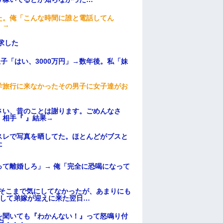
た。俺「こんな時間に誰と電話してん
）→
求した
子「はい、3000万円」→数年後。私「妹
学旅行に来なかったその男子に女子達がお
さい、昔のことは謝ります。ごめんなさ
相手『 』結果→
スレで写真を晒してた。ほとんどがブスと
た
て離婚しろ」→ 俺「完全に恐喝になって
はそこまで気にしてなかったが、あまりにも
そして弟嫁が迎えに来た翌日…
を聞いても『わかんない！』って怒鳴り付