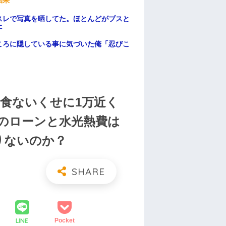
結果
スレで写真を晒してた。ほとんどがブスと
た
ころに隠している事に気づいた俺「忍びこ
給食ないくせに1万近く
のローンと水光熱費は
りないのか？
LINE
Pocket