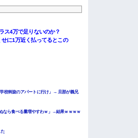
ラス4万で足りないのか？
くせに1万近く払ってるとこの
学校斡旋のアパートに行け」→ 旦那が義兄
死ぬなら食べる量増やすわｗ」→結果ｗｗｗｗ
した