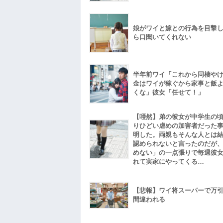
娘がワイと嫁との行為を目撃
ら口聞いてくれない
半年前ワイ「これから同棲や
金はワイが稼ぐから家事と飯
くな」彼女「任せて！」
【唖然】弟の彼女が中学生の
りひどい虐めの加害者だった
明した。両親もそんな人とは
認められないと言ったのだが
めない」の一点張りで毎週彼
れて実家にやってくる…
【悲報】ワイ将スーパーで万
間違われる