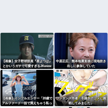
【画像】女子野球部員『星よつは』
中居正広、熊本地震直後に現地炊き
とかいうガチで可愛すぎるJKwww
出しに参加していた
【画像】インフルエンサー「20歳で
ワンダンス作者「手描きアニメに挑
アルファード一括で買えちゃう私っ
戦してみました」
て素敵」