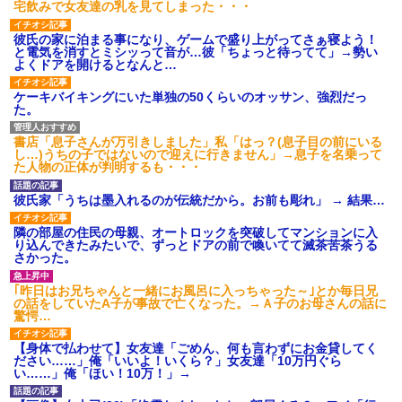
宅飲みで女友達の乳を見てしまった・・・
彼氏の家に泊まる事になり、ゲームで盛り上がってさぁ寝よう！
と電気を消すとミシッって音が…彼「ちょっと待ってて」→勢い
よくドアを開けるとなんと…
ケーキバイキングにいた単独の50くらいのオッサン、強烈だっ
た。
書店「息子さんが万引きしました」私「はっ？(息子目の前にいる
し…)うちの子ではないので迎えに行きません」→息子を名乗って
た人物の正体が判明するも・・・
彼氏家「うちは墨入れるのが伝統だから。お前も彫れ」 → 結果…
隣の部屋の住民の母親、オートロックを突破してマンションに入
り込んできたみたいで、ずっとドアの前で喚いてて滅茶苦茶うる
さかった。
｢昨日はお兄ちゃんと一緒にお風呂に入っちゃった～｣とか毎日兄
の話をしていたA子が事故で亡くなった。→Ａ子のお母さんの話に
驚愕…
【身体で払わせて】女友達「ごめん、何も言わずにお金貸してく
ださい……」俺「いいよ！いくら？」女友達「10万円ぐら
い……」俺「ほい！10万！」→