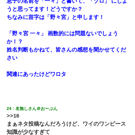
息子の名前を「一々」と書いて、「ゾロ」 にしよ
医者「糖尿病で余命1年です」 ワイ「知らんわｗどうせ死ぬなら
食べる量増やすわｗ」→結果ｗｗｗｗｗ
うと思ってます！どうですか？
ちなみに苗字は「野々宮」と申します！
【衝撃】女友達から行為中に告白されてOKした結果
「野々宮 一々」 画数的には問題ないでしょう
か！？
姓名判断もかねて、皆さんの感想を聞かせてくだ
さい
関連にあったけどワロタ
24
名無しさん＠おーぷん
>>16
まぁネタ投稿なんだろうけど、ワイのワンピース
知識が少なすぎて