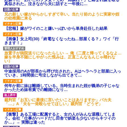
ション鳴らしてんだ！降りてこ
真似された。泣きながら夫に話すと一年後に…
いよ！」と怒鳴りだし...
【衝撃】報酬100万円超の治験
兄の新しい嫁がやらかしすぎて辛い。当たり前のように実家や姪
募集がこちらｗｗｗｗｗ(※画像
の幼稚園に来る
あり)
【ネット騒然】惨殺されたタ
【悲報】嫁がワイのこと嫌いっぽいから単身赴任した結果
ワマン頂き女子のこの動画、す
げえええええｗｗｗｗｗｗｗｗ
ｗｗｗ
【画像】女上司(30)「終電なくなったね…部屋くる？」ワイ「行
きます！」
【愕然】白のクラウン俺氏、
高速道路左車線を制限速度で走
った結果wwwwwwwwwwww
放置子が病院送りになったらしい → 俺（二度と帰ってくるなよ…
百年の恋12-899 食べた量を
嫁を半身不随にしやがった恨みは、正直こんなもんじゃ晴れな
張り合ってくる
い）
【悲報】佐藤輝明・・・２軍
でも盛大にやらかす←あまり悲
中途採用のAが部長から呼び出された。Aはヘラヘラと部屋に入っ
しませないでくれ
ていき、1時間後に号泣しながら出てきて…
何年か前に妹は離婚している。当時生まれた姪が義弟の子じゃな
かったため妹有責での離婚になり…
裁判官「お互いに最後に言いたいことはありますか」バカ夫
「…」A「夫を一発殴らせてほしい」裁判官「どうぞ」
【衝撃】ある工場に配属すると、女の人がみんな退職してしま
う。会社「仕事がハードだし田舎で娯楽も少ないからキツイの
か…」→ 実際は違った