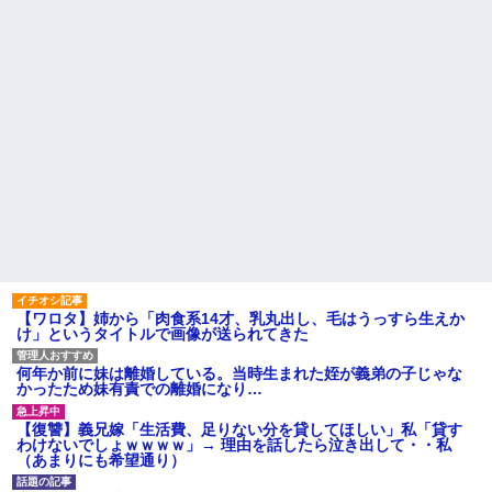
【ワロタ】姉から「肉食系14才、乳丸出し、毛はうっすら生えか
け」というタイトルで画像が送られてきた
何年か前に妹は離婚している。当時生まれた姪が義弟の子じゃな
かったため妹有責での離婚になり…
【復讐】義兄嫁「生活費、足りない分を貸してほしい」私「貸す
わけないでしょｗｗｗｗ」→ 理由を話したら泣き出して・・私
（あまりにも希望通り）