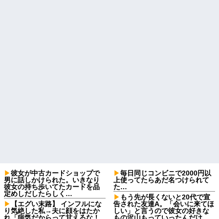
彼女が中古カードショップで
毎日同じコンビニで2000円以
男に話しかけられた。いきなり
上使ってたらあだ名つけられて
彼女の持ち歩いてたカードを品
た…
定めしだしたらしく…
もう先が長くないと20代で宣
【エグい末路】 インフルにな
告された友達A。「会いに来てほ
り気絶した私→夫に顔をはたか
しい」と言うので彼女の好きな
れ「病気だからって甘えるな！
もの沢山もっていったんだけ