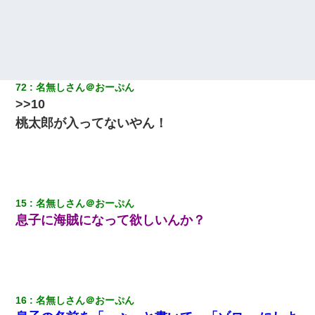
ら、速攻でパワハラかました元上司がLINEを送ってきた。
三年働いてたパートを突然クビになった。しかし元職場の主要取
引先のトップが母方の叔父だったので…
ワイアラサー主婦、昨晩久しぶりに夫と致した結果ｗｗｗｗｗ
72
名無しさん＠おーぷん
>>10
アパートのドアに『ハンザイ者！この人はさいあくの人です』と
桃太郎が入ってないやん！
張り紙が！大家「面倒はごめんだよ」私「はあ」→警察に行き、
見回りで犯人が捕まったが、それが…｜生活｜ヌルポあんてな
婚活パーティーでよく会う美女がいた。こんな完璧な容姿を持っ
てしても結婚て難しいんだなぁ…と思ってた
15
名無しさん＠おーぷん
息子に海賊になって欲しいんか？
ミスした新人(
)に冗談で「行為させてくれたら許してあげる」
って言ったら・・・
嫁の妹（26歳）がずっとウチに泊まりに来た結果→俺がヤバイｗ
ｗｗｗｗｗｗｗ
16
名無しさん＠おーぷん