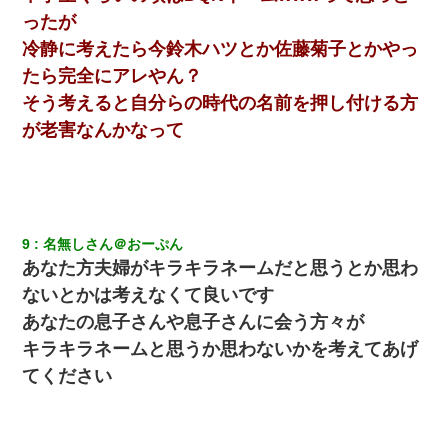
の親会社の経営者の息子さんだったので、父も喜んで私の写真を
送ったんだが→
ったが
冷静に考えたら今鈴木ハツとか佐藤菊子とかやっ
彼氏家「うちは墨入れるのが伝統だから。お前も彫れ」 → 結果…
たら完全にアレやん？
そう考えると自分らの時代の名前を押し付ける方
ずっとニートだと思ってた同居の義弟が投資で旦那より稼いでる
が老害なんかなって
とか知らなかった…
彼女にプロポーズしてOK貰った俺、告げられた結婚条件にブチ切
れて無事婚約破棄・・・
9
名無しさん＠おーぷん
私「まとめ買いして冷凍ストックしてる」Ａ「ずるい！クレク
あなた方夫婦がキラキラネームだと思うとか思わ
レ！」私「なんでよ」Ａ「ケーチ！バーカ！」→ 後日、Ａ旦那が
凸してきた
ないとかは考えなくて良いです
あなたの息子さんや息子さんに会う方々が
友人「酒の勢いで女先輩をホテルに連れ込んだｗｗｗｗｗ」俺
キラキラネームと思うか思わないかを考えてあげ
「…」
てください
嘘をついてフリン旅行へ出かけた嫁→翌日、嫁「ただいま～」旦
那「娘がシんだよ。何度も連絡したのに…」嫁「えっ」→なん
と・・・