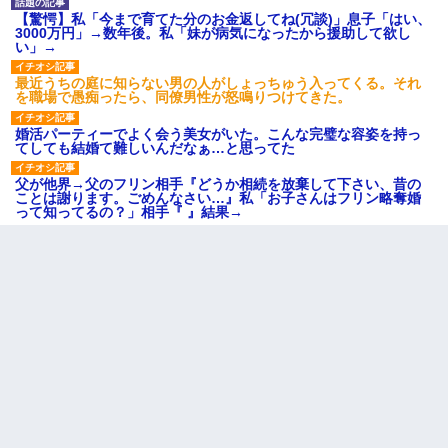
【驚愕】私「今まで育てた分のお金返してね(冗談)」息子「はい、
3000万円」→数年後。私「妹が病気になったから援助して欲し
い」→
最近うちの庭に知らない男の人がしょっちゅう入ってくる。それ
を職場で愚痴ったら、同僚男性が怒鳴りつけてきた。
婚活パーティーでよく会う美女がいた。こんな完璧な容姿を持っ
てしても結婚て難しいんだなぁ…と思ってた
父が他界→父のフリン相手『どうか相続を放棄して下さい、昔の
ことは謝ります。ごめんなさい…』私「お子さんはフリン略奪婚
って知ってるの？」相手『 』結果→