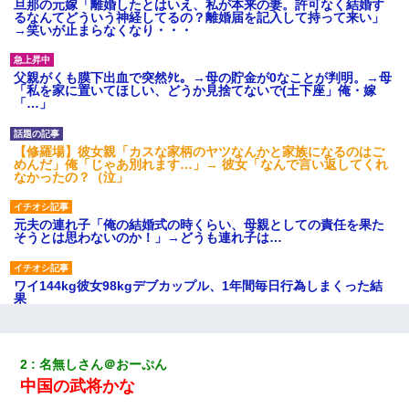
旦那の元嫁「離婚したとはいえ、私が本来の妻。許可なく結婚す
るなんてどういう神経してるの？離婚届を記入して持って来い」
→笑いが止まらなくなり・・・
父親がくも膜下出血で突然ﾀﾋ。→母の貯金が0なことが判明。→母
「私を家に置いてほしい、どうか見捨てないで(土下座」俺・嫁
「…」
【修羅場】彼女親「カスな家柄のヤツなんかと家族になるのはご
めんだ」俺「じゃあ別れます…」→ 彼女「なんで言い返してくれ
なかったの？（泣」
元夫の連れ子「俺の結婚式の時くらい、母親としての責任を果た
そうとは思わないのか！」→どうも連れ子は…
ワイ144kg彼女98kgデブカップル、1年間毎日行為しまくった結
果
体中に赤い蕁麻疹みたいなのができて、皮膚科にいったら「ジベ
ル薔薇色ひこう疹」という症状だと言われた
2
名無しさん＠おーぷん
中国の武将かな
同じマンションに住んでる女性が鍵をわかりやすいところに隠し