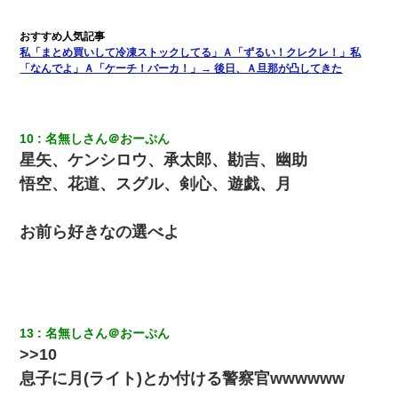
新築の家で。クラクラするくらいの「白粉の匂い」が鼻につくも
嫁＆娘「そんな匂いしない…」ある日、友人奥「素敵なアンティ
私「まとめ買いして冷凍ストックしてる」Ａ「ずるい！クレクレ！」私
ークですね！」俺（！？）
「なんでよ」Ａ「ケーチ！バーカ！」→ 後日、Ａ旦那が凸してきた
ケーキバイキングにいた単独の50くらいのオッサン、強烈だっ
た。
10
名無しさん＠おーぷん
星矢、ケンシロウ、承太郎、勘吉、幽助
嫁が涙声で『会いたいね』とか言っているのが聞こえた。俺「こ
んな時間に誰と電話してんの？」嫁「ごめんなさい…！（大号
悟空、花道、スグル、剣心、遊戯、月
泣」俺（キターー）→
お前ら好きなの選べよ
さっき嫁から、「愛しています」ってメールが届いた。俺も「愛
してます」って送ったら
【クズ】昔、兄がお見合いして「ブスすぎｗｗｗ」と断った女性
が、兄の同級生と結婚。それを知った兄は荒れ狂い、｢嫁さん、俺
のお古ですが気分はどう？」とメールを送った→
13
名無しさん＠おーぷん
>>10
旦那が長男のDNA鑑定をしたら血縁関係0%だった。旦那「やっぱ
息子に月(ライト)とか付ける警察官wwwwww
りウワキしてたんだな…」長男「俺は誰の子供なの？」長女・次
男「ウワキ女！」