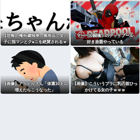
【悲報】俺46歳独身。風俗店で女の
「マーベル闘魂」のデッドプール、
子に指マンとク●ニを絶賛されるｗ
好き放題やっている
ｗｗｗｗｗｗwwww
【画像】アイドルさん「体重10キロ
【画像】こういうブラに乳の首ひっ
増えたらこうなった」
かけてる女の子ｗｗｗ