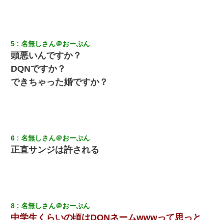
ている事に気づいた俺「忍びこんでみよう！」→ 結果
男だけどリベンジポノレノの被害者になって未だに人生が立ち直
せない
5
名無しさん＠おーぷん
頭悪いんですか？
高1のとき男に襲われ、不妊の叔母に頼まれて出産。→叔母夫婦が
DQNですか？
養子縁組してアメリカに子供を連れ帰った。→9・11で叔母夫婦が
亡くなってしまい…
できちゃった婚ですか？
私が遺産を相続。→それを知った義両親が「旅行代金を出せ！」
「リフォーム費用を負担しろ！」「金の管理は私達がする！」と
浅ましくも集りにきた。
6
名無しさん＠おーぷん
友人とふたりで山口に旅行した時の事。レンタカーを借りて山の
正直サンジは許される
中の道を走っていたら、突然ガガッ！って音がして…
｢昨日はお兄ちゃんと一緒にお風呂に入っちゃった～｣とか毎日兄
の話をしていたA子が事故で亡くなった。→Ａ子のお母さんの話に
驚愕…
8
名無しさん＠おーぷん
22歳の頃、父に36歳の男性とお見合いをしてくれと頼まれた。父
中学生くらいの頃はDQNネームwwwって思っと