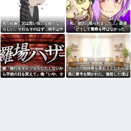
【呆然】5年不倫がバレた旦那
羅場になり…
【画像】俺たちの姫本田望
が泣きながら告白、その理由が
結、久しぶりに画像を投稿した
こちらｗｗｗｗ
結果→やっぱりワイらの姫だっ
【画像】温泉の中でこれやる
たw w w w w w w w w w
奴ｗｗｗｗｗｗｗｗｗ
母が妊娠。父は思い当たる節がない
私「彼氏に殴られました…」医者
【仰天】X、メンエス嬢とラウ
軽く熱中症の手前かな？と思
ンジ嬢が熾烈な女の争いを繰り
らしい。それもそのはず...相手は中
「どうして警察を呼ばなかった
ったらすること
広げ対戦型になってしまうw w
1の...
の？」→医師の厳しい一言で考え方
w w w w w w
出された物を食べずに文句ば
っかりの子供にうんざり。もう
が変わり…
【動画】御当地アイドルだっ
毎日冷凍チャーハンとコーンフ
た頃の今田美桜、ガチのマジで
レークでいいかな？
可愛くてワイらをびびらせまく
ってしまうw w w w w w w w
【闇】『強度行動障害』の女
の子、自分をグーパンしまくる
もう先が長くないと20代で宣
告された友達A。「会いに来てほ
【悲報】X「アスペの検査した
嫁「旅行をキャンセルしたくないか
マックの招待券を使おうとしたら店
しい」と言うので彼女の好きな
結果wwwwwwwww」
もの沢山もっていったんだけ
ら手術の日を変えて」俺「いや、そ
員に番号を聞かれた。激怒した僕は
祖母が農具をしまっている倉
ど、なんとBが手渡した物は…
庫の鍵を、私が無くしたと思っ
れおかしくない？」→納得できず…
「どうしてくれんねん！！！無料券
俺「土日は鬼ごっこしよ
ていたら…
よこせや！！！！」と怒鳴って…
う！」息子「うん！」→足が遅
彼は私が何かしても、一度も
かった息子と本気で遊び続けた
「ありがとう」と言わない
10年後…
幼稚な義弟夫婦が大嫌い。低
オペレーター「中国人があな
学歴だしパラサイトだし夫婦揃
たのロ座を利用しています」私
って太ってるし。義母にベタベ
「そんなはずない！」
タ甘えて「ジュース飲みた～
→Amazonで買い物をした後、
い」何かあるとすぐ「親に言い
とんでもない事態に…
つけてやる！」
友人「冗談じゃん」彼女「や
【悲報】俺の行為人生があと5
めてよ…」→居酒屋での悪ノリ
年wwwwその理由がこれ