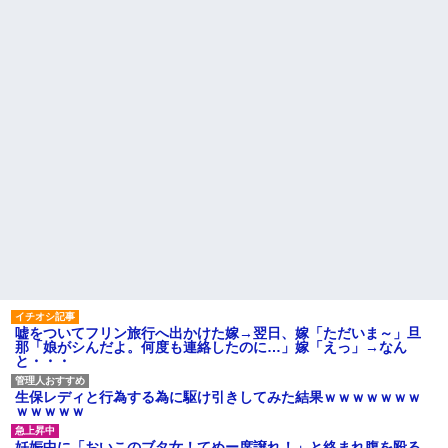
が原因で、なぜか俺まで責めら
れることになり…
病院の待合室で子供がドタバ
タ走ってギャーギャー騒いでて
44歳バツイチなんだが、仕事
も親はスマホポチポチか談笑で
が長続きしません。突然仕事に
放置
行くのが嫌になって...
主な税金の成り立ちを調べて
お腹の中にいる子供が男だと
みたよ
判明したら嫁がキレ出した。嫁
はどうしても女が欲しかったら
しく...
【悲報】 ヒコロヒー コンビニ
で割引おにぎりは〝絶対買わな
い〟理由で炎上ｗｗｗ
ハードオフに売っていた4万
4000円のフィギュアがヤバすぎ
るｗｗｗｗｗｗ「こんな高い
の？ｗｗ」「逆に超安い」
私「ちょっと、人の家の金庫
触らないでよ！」キチママ『そ
こに金庫があったから、開けて
みようとしただけ☆』義兄「泥
は出てけ！二度と来るな！」結
嘘をついてフリン旅行へ出かけた嫁→翌日、嫁「ただいま～」旦
果・・・
那「娘がシんだよ。何度も連絡したのに…」嫁「えっ」→なん
私「初めて飲む味だけどなん
と・・・
のお茶？」彼「ちっ！」私「」
【GIF】JSのカンチョーワロ
生保レディと行為する為に駆け引きしてみた結果ｗｗｗｗｗｗｗ
タ
ｗｗｗｗｗ
後続車にクラクションを鳴ら
され彼氏が逆切れ。「何クラク
妊娠中に「おいこのブタ女！てめー席譲れ！」と絡まれ腹を殴る