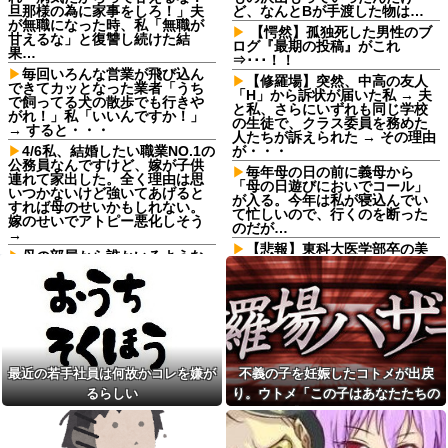
旦那様の為に家事をしろ！」夫
ど、なんとBが手渡した物は…
が無職になった時、私「無職が
【愕然】孤独死した男性のブ
甘えるな」と復讐し続けた結
ログ『最期の投稿』がこれ
果…
⇒･･･！！
毎回いろんな営業が飛び込ん
【修羅場】突然、中高の友人
できてカッとなった業者「うち
「H」から訴状が届いた私 → 夫
で飼ってる犬の散歩でも行きや
と私、さらにいずれも同じ学校
がれ！」私「いいんですか！」
の生徒で、クラス委員を務めた
→ すると・・・
人たちが訴えられた → その理由
4/6私、結婚したい職業NO.1の
が・・・
公務員なんですけど、嫁が子供
毎年母の日の前に義母から
連れて家出した。全く理由は思
「母の日遊びにおいでコール」
いつかないけど強いてあげると
が入る。今年は私が寝込んでい
すれば母のせいかもしれない。
て忙しいので、行くのを断った
嫁のせいでアトピー悪化しそう
のだが…
→
【悲報】東科大医学部卒の美
母の部屋から誰かいるような
人YouTuber、直美で炎上ｗｗｗ
音がする
ｗｗ他
夫「嫁がメシマズで困ってる
【J2第1節 藤枝×仙台】藤枝が
んだよ。毎日つれーわｗ」義両
J2・J3百年構想リーグ王者の仙
親「なに！食べに行く！」夫
台を撃破！槙野監督は恩師・森
「いや、そんな事しなくていい
山監督を相手に白星
からｗ」→ある日、私の作った
ご...
14年前に捨てられた元カノの
最近の若手社員は何故かコレを嫌が
不義の子を妊娠したコトメが出戻
「托卵」が発覚し間男扱いされ
美容院ってオッサンがいきな
た。妻の疑いの視線の中、昔捨
るらしい
り。ウトメ「この子はあなたたちの
り行っても大丈夫なん？
てずに残していた『〇〇』を持
子として育てて」旦那「ありがと
みい山作者、みいちゃんでチ
ち出した結果←修理屋のオッサ
ー牛なのではという疑惑が生ま
ンの技術力とノリが神すぎる
う」私「勝手に決めないで！」→修
れるｗｗｗｗｗｗｗ