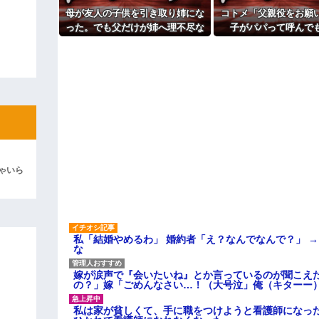
主な税金の成り立ちを調べてみ
よ！」キチママ『そこに金庫があっ
母が友人の子供を引き取り姉にな
コトメ「父親役をお願
「泥は出てけ！二度と来るな！」結
った。でも父だけが姉へ理不尽な
子がパパって呼んで
要求ばかり押し付けていて…
ね？」旦那「それは無
彼「ちっ！」私「」
た途端に大騒ぎに
逆切れ。「何クラクション鳴らして
らｗｗｗｗｗ(※画像あり)
女子のこの動画、すげえええええｗ
車線を制限速度で走った結果
くる
ゃいら
やらかす←あまり悲しませないでく
私「結婚やめるわ」 婚約者「え？なんでなんで？」 
な
嫁が涙声で『会いたいね』とか言っているのが聞こえ
の？」嫁「ごめんなさい…！（大号泣」俺（キターー
私は家が貧しくて、手に職をつけようと看護師になっ