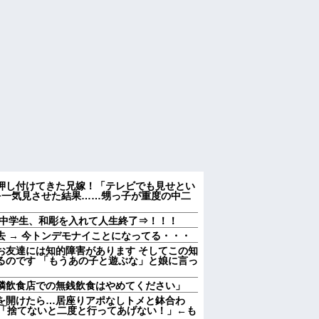
押し付けてきた兄嫁！「テレビでも見せとい
を一気見させた結果……甥っ子が重度の中二
中学生、和彫を入れて人生終了⇒！！！
 → 今トンデモナイことになってる・・・
お友達には知的障害があります そしてこの知
るのです 「もうあの子と遊ぶな」と娘に言っ
隣飲食店での無銭飲食はやめてください」
を開けたら…居座りアポなしトメと鉢合わ
メ「捨てないと二度と行ってあげない！」←も