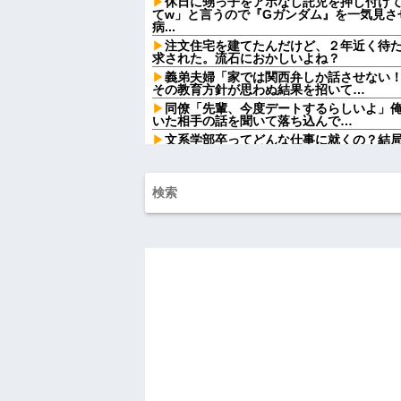
休日に甥っ子をアポなし託児を押し付け
てw」と言うので『Gガンダム』を一気見さ
病...
注文住宅を建てたんだけど、２年近く待た
求された。流石におかしいよね？
義弟夫婦「家では関西弁しか話させない
その教育方針が思わぬ結果を招いて…
同僚「先輩、今度デートするらしいよ」
いた相手の話を聞いて落ち込んで…
文系学部卒ってどんな仕事に就くの？結
けど...
兄がドール愛好家。部屋でドレスを着せ
彼氏が『この車』買おうとして私とケン
【画像】ディズニーのおいなり巻（600
大炎上をしてしまうw w w w w w w
【怒報】国税庁「あのさぁ！君らがちゃ
ゃうけどどうする？！」←これw w w w w w
【画像】愛知の半グレ、怖すぎる→御尊
【画像】令和最新版の剛力彩芽、ワイらにブ
w w w w w w w w w w
【衝撃】若い女の子からする「甘い匂い」
んておらんよな？よな？w w w w w w w w w
【うわぁ】 都営団地住み、年収10万円
ｗｗｗｗｗ
ハードオフに売っていた4万4000円のフ
「こんな高いの？ｗｗ」「逆に超安い」