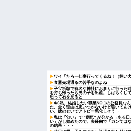
ワイ「たろー仕事行ってくるね！（飼い
食器売場通るの苦手なのよね
子宝祈願で有名な神社にお参りに行った
を持ち帰ったら男の子を出産。しばらくし
思って石を見ると…
4/6私、結婚したい職業NO.1の公務員
た。全く理由は思いつかないけど強いてあ
い。嫁のせいでアトピー悪化しそう→
私は『匂い』で “病気” が分かる→ある
い」がし始めたので、夫経由で「ガンでは
の結果・・・