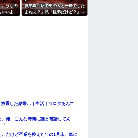
たよ
い。うちの
義弟嫁「駅で男の人と一緒でした
もいいよ
よねぇ？」私「従弟だけど？」→
理」→断っ
意味深な言い方をされてウンザリ
なり…
して…
→ 放置した結果…｜生活｜ワロタあんて
た。俺「こんな時間に誰と電話してん
）→
た。だけど卒業を控えた年の1月末、車に