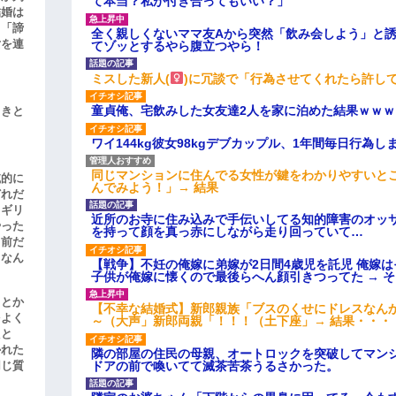
て本当？私が付き合ってもいい？」
結婚は
、「諦
全く親しくないママ友Aから突然「飲み会しよう」と
女を連
てゾッとするやら腹立つやら！
ミスした新人(
)に冗談で「行為させてくれたら許し
童貞俺、宅飲みした女友達2人を家に泊めた結果ｗｗｗ
引きと
ワイ144kg彼女98kgデブカップル、1年間毎日行為し
同じマンションに住んでる女性が鍵をわかりやすいと
滅的に
んでみよう！」→ 結果
どれだ
リギリ
近所のお寺に住み込みで手伝いしてる知的障害のオッ
やった
を持って顔を真っ赤にしながら走り回っていて…
名前だ
、なん
【戦争】不妊の俺嫁に弟嫁が2日間4歳児を託児 俺嫁
子供が俺嫁に懐くので最後らへん顔引きつってた → 
」とか
【不幸な結婚式】新郎親族「ブスのくせにドレスなん
をよく
～（大声」新郎両親「！！！（土下座」→ 結果・・・
たと
かれた
隣の部屋の住民の母親、オートロックを突破してマン
ドアの前で喚いてて滅茶苦茶うるさかった。
同じ質