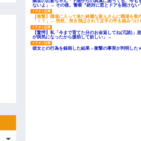
隣室のお婆ちゃん「下階からの異臭に困ってる、今も
ないよ」→ その後。警察『絶対に窓とドアを開けない
【衝撃】職場に入って来た綺麗な新人さんに職場を案内
「！？」→ 突然、突き飛ばされて左手の甲を踏みつけ
【驚愕】私「今まで育てた分のお金返してね(冗談)」息
が病気になったから援助して欲しい」→
彼女との行為を録画した結果→衝撃の事実が判明した