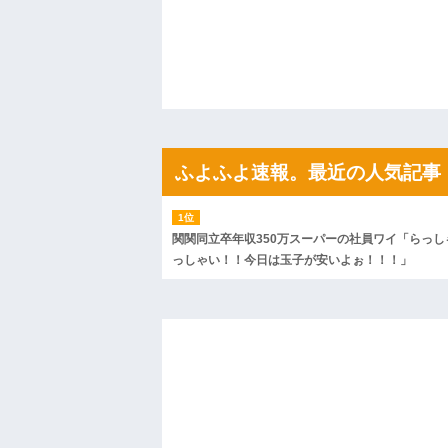
私「ちょっと、人の家の金庫触らないで
たから、開けてみようとしただけ☆』義兄
果・・・
私「初めて飲む味だけどなんのお茶？」
【GIF】JSのカンチョーワロタ
後続車にクラクションを鳴らされ彼氏が
んだ！降りてこいよ！」と怒鳴りだし...
【衝撃】報酬100万円超の治験募集がこち
【ネット騒然】惨殺されたタワマン頂き
ふよふよ速報。最近の人気記事
ｗｗｗｗｗｗｗｗｗｗ
【愕然】白のクラウン俺氏、高速道路左
wwwwwwwwwwww
百年の恋12-899 食べた量を張り合って
関関同立卒年収350万スーパーの社員ワイ「らっし
【悲報】佐藤輝明・・・２軍でも盛大に
っしゃい！！今日は玉子が安いよぉ！！！」
れ