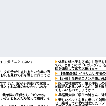
犬）」犬「…？（ぷい」
休日に甥っ子をアポなし託児を
てw」と言うので『Gガンダム』
病を発症して家で大暴れｗｗ
時、女の子が生まれるという赤い石
【衝撃画像】イキリたい年頃の
てお礼も兼ねて石を返しに行こうと
【訃報】名探偵コナン声優が死去
なんですけど、嫁が子供連れて家出し
娘は幼稚園児で、娘と仲良しの
げるとすれば母のせいかもしれな
的障害のあるお子さんが、娘を殴
てもいいものでしょうか？
日、義弟嫁の子供から「ガンの匂
早稲田大学「学生の皆さん、近
ないか」と伝えたら怒って絶縁、そ
新しいペットを首に巻いて玄関
せ！絶叫して20秒で逃亡したト