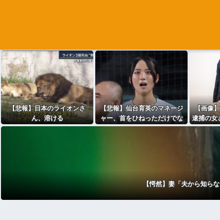
【悲報】日本のライオンさ
【悲報】仙台育英のマネージ
【画像】
ん、溶ける
ャー、首をひねっただけでな
逮捕の女さ
ぜかウインクしたことにされ
美人すぎ
てしまう
ｗｗ
【愕然】妻「夫から知らな