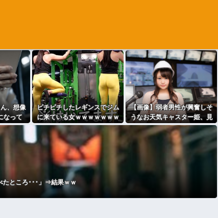
さん、想像
ピチピチしたレギンスでジム
【画像】弱者男性が興奮しそ
になって
に来ている女ｗｗｗｗｗｗｗ
うなお天気キャスター姫、見
倍以上もヤ
ｗ
つかるｗｗｗｗｗｗｗ
ｗｗｗｗｗ
たところ･･･」⇒結果ｗｗ