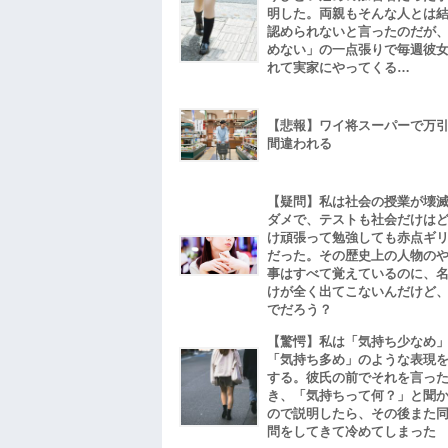
明した。両親もそんな人とは
認められないと言ったのだが
めない」の一点張りで毎週彼
れて実家にやってくる…
【悲報】ワイ将スーパーで万
間違われる
【疑問】私は社会の授業が壊
ダメで、テストも社会だけは
け頑張って勉強しても赤点ギ
だった。その歴史上の人物の
事はすべて覚えているのに、
けが全く出てこないんだけど
でだろう？
【驚愕】私は「気持ち少なめ
「気持ち多め」のような表現
する。彼氏の前でそれを言っ
き、「気持ちって何？」と聞
ので説明したら、その後また
問をしてきて冷めてしまった