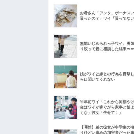
お母さん「アンタ、ボーナス
貰ったの？」ワイ「貰ってな
無能いじめられっ子ワイ、勇
り絞って親に相談した結果ｗ
娘がワイと嫁との行為を目撃
ら口聞いてくれない
半年前ワイ「これから同棲や
金はワイが稼ぐから家事と飯
くな」彼女「任せて！」
【唖然】弟の彼女が中学生の
りひどい虐めの加害者だった