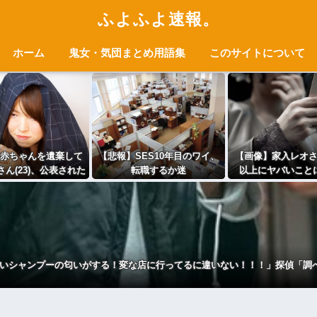
ふよふよ速報。
ホーム
鬼女・気団まとめ用語集
このサイトについて
赤ちゃんを遺棄して
【悲報】SES10年目のワイ、
【画像】家入レオ
ん(23)、公表された
転職するか迷
以上にヤバいこと
るご尊顔がこちら⇒
う・・・・・・・・・
る…多分想像の何
ｗｗｗｗｗｗｗｗ
バいｗｗｗｗｗｗ
ｗｗｗ
いシャンプーの匂いがする！変な店に行ってるに違いない！！！」探偵「調べ