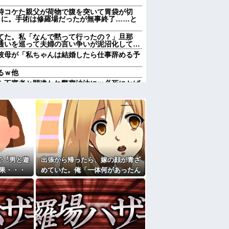
時コケた親父が荷物で腹を突いて胃袋が切
とに。手術は修羅場だったが無事終了……と
てた。私「なんで黙って行ったの？」旦那
通いを巡って夫婦の言い争いが泥沼化して…
彼母が「私ちゃんは結婚したら仕事辞める予
るｗ他
ら不審者と間違われ警察沙汰にｗ必死にかば
なった件←必死の弁明が逆に不憫すぎて草
担任が結婚。「お祝いに行こう！」と結婚式
(メシマズ)にブチギレた俺。……帰ったら離
になったんやろ…」と思うコンテンツ
「笑える画像・最高な画像」貼っていけｗｗ
で『男と遊
出張から帰ったら、嫁の顔が青ざ
前妻の娘に「実の子じゃない！」と訴えた結
果・・・
めていた。俺「一体何があったん
だ？」嫁「…」→子供たちに話を
加齢で＊が緩んだのかチョビッと漏れるように
聞くと…
かも知れないのに…
すぎて家を出て現在養護施設で暮らしていま