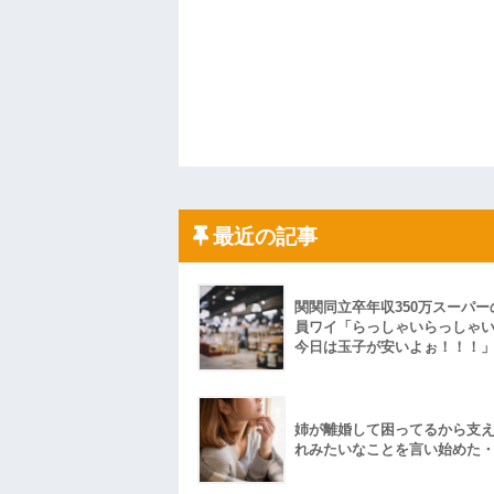
最近の記事
関関同立卒年収350万スーパー
員ワイ「らっしゃいらっしゃ
今日は玉子が安いよぉ！！！
姉が離婚して困ってるから支
れみたいなことを言い始めた