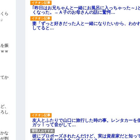
｢昨日はお兄ちゃんと一緒にお風呂に入っちゃった～｣
くなった。→Ａ子のお母さんの話に驚愕…
いくら
い」
妻「ずっと好きだった人と一緒になりたいから、わか
してると…
気を振
ｗｗｗ
してか
けど、
よろし
友人とふたりで山口に旅行した時の事。レンタカーを
ガッ！って音がして…
頃かな
彼にプロポーズされたんだけど、実は資産家だと知っ
事が判