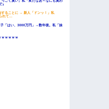
すっごく臭い」私「変だなあ～なにも臭わ
で』
することに → 新人「ドンッ！」私
られて…
子「はい、3000万円」→数年後。私「妹
ｗｗｗｗｗｗ