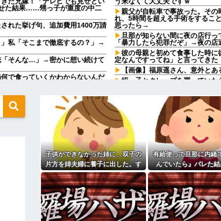
てきた兄嫁！「テレビでも見せとい
う来なくて大丈夫ですｗ
せた結果……甥っ子が重度の中二
親父が自転車で事故った。その
れ、5時間を超える手術をするこ
された挙げ句、追加費用1400万請
思ったら→
旦那が知らない間に夜の店行っ
！」私「そこまで徹底するの？」→
「暴力したら犯罪だぞ」→夜の店
彼の母親と初めて食事した時に
俺「そんな…」→密かに想い続けて
定なんですってね」と言ってきた
【画像】福原遥さん、意外とあ
局何で食っていくかわからないんだ
姪っ子とクレープを買っていた
ってくれた姪の一言に泣きそうに
写真撮影もしてドン引きした
高校の頃、担任と隣のクラスの
カになってるんだけどｗｗｗｗｗｗ
場に突撃した結果...
円）、流石にアレすぎて賛否両論の
味噌汁にアレを入れてしまう嫁
婚届がありました
んと納税してくれないとこうなっち
「今思えばなんであんなに夢中
 w w
【画像】思わず保存したくなる
顔がこちら…
ｗｗｗ
子供ができなかった姉に、双子の
有給使って旦那に内緒
ッ刺さりまくりと話題にw w w
【修羅場】不妊と判明した夫、
片方を姉夫婦に養子に出した。す
んでいたら』バレた結
果ｗｗｗｗ
ると、養子に出した子がすごく礼
の正体、まさか分からないDTな
33歳くらいから太ったせいか
 w w
儀正しくてビックリ
なった
上げると「大変なこと」になるｗｗ
相手がどんなパイプ持っている
高校３年生の女です。家が嫌い
ィギュアがヤバすぎるｗｗｗｗｗｗ
す