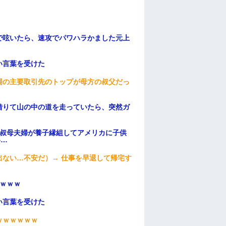
で呟いたら、速攻でパワハラかました元上
い言葉を受けた
場の主要取引先のトップが母方の叔父だっ
借りて山の中の道を走っていたら、突然ガ
→叔母夫婦が養子縁組してアメリカに子供
い…
ない…不安だ）→ 仕事を早退して帰宅す
ｗｗｗ
い言葉を受けた
ｗｗｗｗｗｗ