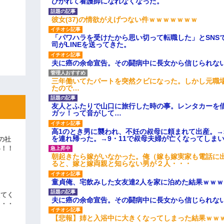
ひかれて看護師になれなくなった。
彼女(37)の情欲がえげつない件ｗｗｗｗｗｗｗ
「パワハラを受けたから思い切って転職した」とSNS
司がLINEを送ってきた。
夫に癌の余命宣告。その闘病中に長女から信じられな
三年働いてたパートを突然クビになった。しかし元職
たので…
友人とふたりで山口に旅行した時の事。レンタカーを
ガッ！って音がして…
高1のとき男に襲われ、不妊の叔母に頼まれて出産。
を連れ帰った。→9・11で叔母夫婦が亡くなってしま
の社
い！！
朝起きたら嫁がいなかった。俺（嫁も嫁実家も電話に出
」
ると、嫁と嫁両親と知らない男が２人・・・
童貞俺、宅飲みした女友達2人を家に泊めた結果ｗｗｗ
えてく
夫に癌の余命宣告。その闘病中に長女から信じられな
・・・
【悲報】姉と入浴中に大きくなってしまった結果ｗｗ