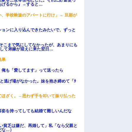
実家を二世帯住宅にした。それに貯金使っ
あげるから』→すると…
、学校斡旋のアパートに行け」→ 旦那が
・
ションに入り込んできたみたいで、ずっと
はそこまで気にしてなかったが、あまりにも
そして弟嫁が迎えに来た翌日…
結果
。俺も「愛してます」って送ったら
と逃げ場がなかった。妹を抱き締めて「ﾀ
てほざく。→思わず手を叩いて振り払った
容姿を持ってしても結婚て難しいんだな
ない貧乏は嫌だ、再婚して」私「なら父親と
だな…）