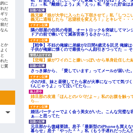
私『貯金貯まったし、やっと家建てられるね！』夫「
滅的に
た」→私『離婚しよう』夫「えっ」私『使った貯金は
どれだ
リギリ
義兄嫁「娘が大学に入ったら下宿させて」私「しつこい
義兄に通報したら「志望校を変えろ！」とキレて・・
やった
名前だ
隣の部屋の住民の母親、オートロックを突破してマン
、なん
ドアの前で喚いてて滅茶苦茶うるさかった。
【戦争】不妊の俺嫁に弟嫁が2日間4歳児を託児 俺嫁
」とか
子供が俺嫁に懐くので最後らへん顔引きつってた → 
をよく
たと
【悲報】嫁がワイのこと嫌いっぽいから単身赴任した
かれた
同じ質
さっき嫁から、「愛しています」ってメールが届いた
小2の頃、妹と昼寝してたら家が火事になってて気づく
ﾋんじゃうよ」って泣いてたら…
姉旦那の友達「ほんとのパパだよ～」私のお腹を触っ
ら…
婚活パーティーでよく会う美女がいた。こんな完璧な
ぁ…と思ってた
元旦那から復縁要請。息子「最新型のiPhoneも買え
暮らせ」息子「やった＾＾」私（もう手遅れだったん