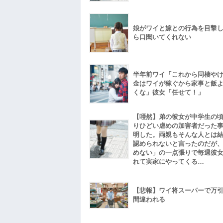
娘がワイと嫁との行為を目撃
ら口聞いてくれない
半年前ワイ「これから同棲や
金はワイが稼ぐから家事と飯
くな」彼女「任せて！」
【唖然】弟の彼女が中学生の
りひどい虐めの加害者だった
明した。両親もそんな人とは
認められないと言ったのだが
めない」の一点張りで毎週彼
れて実家にやってくる…
【悲報】ワイ将スーパーで万
間違われる