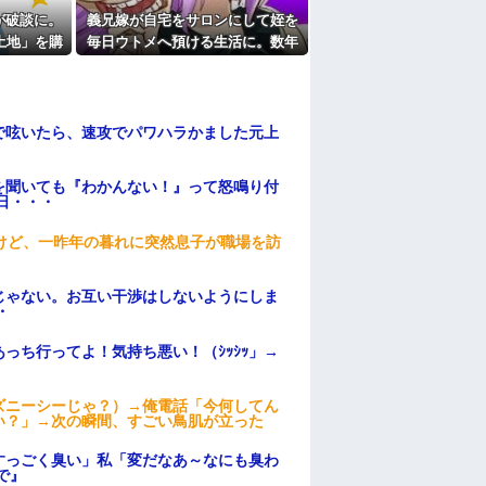
が破談に。
義兄嫁が自宅をサロンにして姪を
土地」を購
毎日ウトメへ預ける生活に。数年
像以上の修
後、そのツケが一気に回ってき
て…
で呟いたら、速攻でパワハラかました元上
を聞いても『わかんない！』って怒鳴り付
日・・・
けど、一昨年の暮れに突然息子が職場を訪
じゃない。お互い干渉はしないようにしま
・
っち行ってよ！気持ち悪い！（ｼｯｼｯ」→
ズニーシーじゃ？）→俺電話「今何してん
い？」→次の瞬間、すごい鳥肌が立った
すっごく臭い」私「変だなあ～なにも臭わ
で』