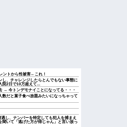
タレントから性被害←これ！
ンし、チャレンジしたらとんでもない事態に
2日で10万超えて...
 → 今トンデモナイことになってる・・・
人数だと菓子食べ放題みたいになっちゃって
遭遇し、ナンバーを特定しても犯人を捕まえ
を聞いて「逃げた方が得じゃん」と言い放っ