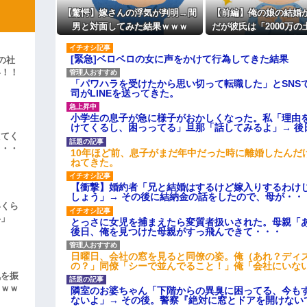
【驚愕】嫁さんの浮気が判明→間
【前編】俺の娘の結婚
彼「ちっ！」私「」
男と対面してみた結果ｗｗｗ
だが彼氏は「2000万の
入。こじれた二人は想
逆切れ。「何クラクション鳴らして
羅場に
[緊急]ベロベロの女に声をかけて行為してきた結果
の社
らｗｗｗｗｗ(※画像あり)
い！！
女子のこの動画、すげえええええｗ
「パワハラを受けたから思い切って転職した」とSNS
」
司がLINEを送ってきた。
車線を制限速度で走った結果
小学生の息子が急に様子がおかしくなった。私「理由
けてくるし、困っってる」旦那「話してみるよ」→ 後
くる
えてく
やらかす←あまり悲しませないでく
・・・
10年ほど前、息子がまだ年中だった時に離婚したんだ
ねてきた。
【衝撃】婚約者「兄と結婚はするけど嫁入りするわけ
しょう」→ その後に結納金の話をしたので、母が・・
いくら
い」
とっさに女児を捕まえたら変質者扱いされた。母親「あ
後日、俺を見つけた母親がすっ飛んできて・・・
日曜日、会社の窓を見ると同僚の姿。俺（あれ？ディ
の？」同僚「シーで並んでること！」俺「会社にいな
気を振
ｗｗｗ
隣室のお婆ちゃん「下階からの異臭に困ってる、今も
ないよ」→ その後。警察『絶対に窓とドアを開けない