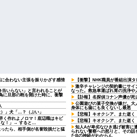
屈に合わない主張を振りかざす感情
【衝撃】NHK職員が番組出演
・
激辛チャレンジの契約書にサイ
弁当いらない」と言われることが
なった。救急車運ばれ胃の洗浄や入院
る為に旦那の鞄を開けた時に、衝撃
【訃報】名探偵コナン声優が死去
公園遊びの菓子交換が嫌だ。大
入
身体にも歯にも良くないし最悪
犬）」犬「…？（ぷい」
【悲報】キオクシア、また逝く
早く作れよノロマ！底辺職はキビ
【悲報】キオクシア、また逝く
な！」→ すると…
知人Aが卑劣なひき逃げ被害に
送ったら、相手側が名誉毀損だと猛
られない警察への怒りと、その話
たBの神経がわからん