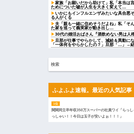
家族「お願いだから助けて」私「本当は
ためについた嘘が人生を大きく変えて…
いかにもインフルエンザみたいな具合悪
る人がくる
夫「親も一緒に住めそうだよね」私「そ
た家を巡って義実家が動き出し…
30代の婚活おばさん『酒飲めない男は人
旦那が仕事でやらかして、減給＆異動に
「一体何をやらかしたの？」旦那「…」→
彼の実家に結婚のご挨拶に行った。 彼父
んだよ！結婚に反対なのか！？」彼母「落ち着
【画像】ワイ「アルファードいいなあ。
りな！」ワイ「金額おかしくね？」←お前
家庭菜園やってるけど、最近空芯菜が評
最近のテレビって、ただのでかいYouTu
【悲報】ちいかわの映画を見たイラン人が
悪影響は計り知れない｣←これw w w w w w 
ふよふよ速報。最近の人気記事
【悲報】Z世代「なんでセルフレジなのに
だ」
兄嫁「正月に帰るから、ゲームと、いい
とけよ」寝起きの私「知るかボケ」兄嫁「
関関同立卒年収350万スーパーの社員ワイ「らっし
ハードオフに売っていた4万4000円のフ
っしゃい！！今日は玉子が安いよぉ！！！」
「こんな高いの？ｗｗ」「逆に超安い」
私「ちょっと、人の家の金庫触らないで
たから、開けてみようとしただけ☆』義兄