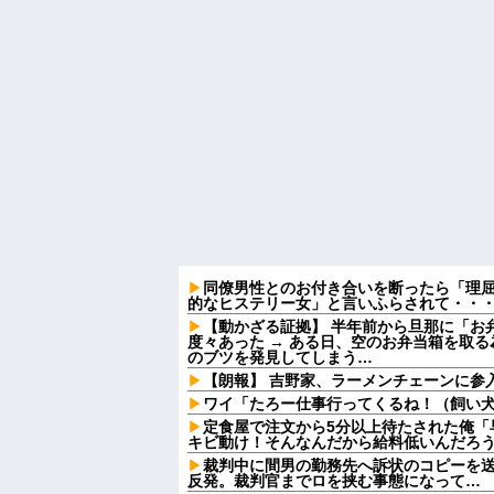
同僚男性とのお付き合いを断ったら「理
的なヒステリー女」と言いふらされて・・
【動かざる証拠】 半年前から旦那に「お
度々あった → ある日、空のお弁当箱を取
のブツを発見してしまう…
【朗報】 吉野家、ラーメンチェーンに参
ワイ「たろー仕事行ってくるね！（飼い
定食屋で注文から5分以上待たされた俺「
キビ動け！そんなんだから給料低いんだろう
裁判中に間男の勤務先へ訴状のコピーを
反発。裁判官までロを挟む事態になって…