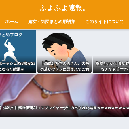
ふよふよ速報。
ホーム
鬼女・気団まとめ用語集
このサイトについて
ーッシュJS8歳が23
【画像】松本人志さん、大勢
蕎麦とかいう食い
になった結果ｗ
の若いファンに囲まれてご満
なんでも旨すぎ
悦wwwwwwwwwwwwww
】爆乳の甘露寺蜜璃AIコスプレイヤーが生み出された結果ｗｗｗwｗｗｗｗ