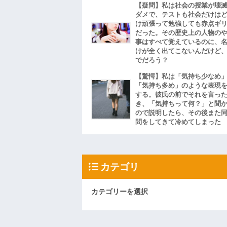
【疑問】私は社会の授業が壊
ダメで、テストも社会だけは
け頑張って勉強しても赤点ギ
だった。その歴史上の人物の
事はすべて覚えているのに、
けが全く出てこないんだけど
でだろう？
【驚愕】私は「気持ち少なめ
「気持ち多め」のような表現
する。彼氏の前でそれを言っ
き、「気持ちって何？」と聞
ので説明したら、その後また
問をしてきて冷めてしまった
カテゴリ