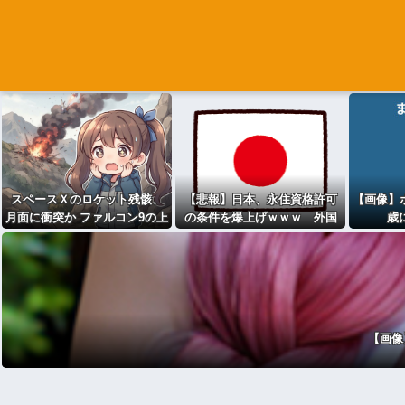
スペースＸのロケット残骸、
【悲報】日本、永住資格許可
【画像】ボ
月面に衝突か ファルコン9の上
の条件を爆上げｗｗｗ 外国
歳
段
人さん「もう日本ええ
わ・・」
【画像