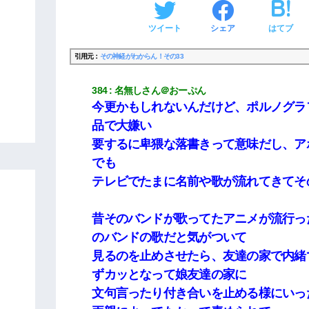
ツイート
シェア
はてブ
引用元：
その神経がわからん！その33
384
名無しさん＠おーぷん
今更かもしれないんだけど、ポルノグラ
品で大嫌い
要するに卑猥な落書きって意味だし、ア
でも
テレビでたまに名前や歌が流れてきてそ
昔そのバンドが歌ってたアニメが流行っ
のバンドの歌だと気がついて
見るのを止めさせたら、友達の家で内緒
ずカッとなって娘友達の家に
文句言ったり付き合いを止める様にいっ