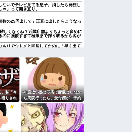
しないでテレビ見てる息子。消したら発狂し
しｗ」って開き直り。
端数の25円出して」正直に出したらこうなっ
難しくなくね？近隣店舗よりちょっと多めに
るのに強欲すぎて極限まで搾り取るから客が
つもりでウトメと同居してたのに「早く出て
ウトメも納得して同居してるんだから干渉し
きまとっている。ふるさと納税も頼みたいけ
ククーラー』使ったことあるか？
注文→キャンセルを繰り返した32歳女を逮
円超「注文したことで欲求が満たされた」
、トメが倒れた。ブチギレた夫とウトが殴り
て」私「今
40度近い熱と頭痛で朦朧としなが
人数だと菓子食べ放題みたいになっちゃって
→断りきれ
ら病院行ったら、受付嬢が「予約
図々しい要
のない人は診ません」と拒否され
学部出身の勤務医で実家は開業医、30代半
て…
た。タクシーを呼ぶための電話も
貸してくれず...
産み落としそうに→それだけでは終わらなか
たよ