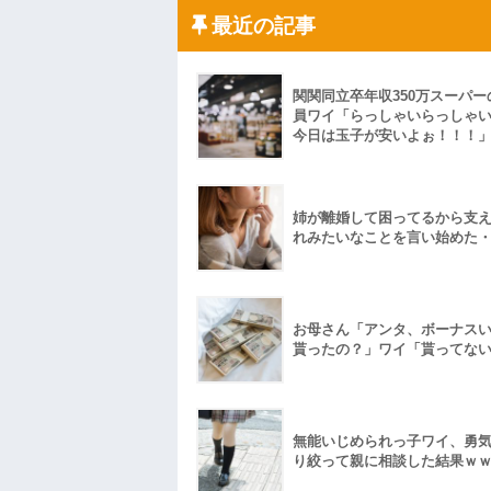
果・・・
最近の記事
私「初めて飲む味だけどなんのお茶？」
【GIF】JSのカンチョーワロタ
後続車にクラクションを鳴らされ彼氏が
んだ！降りてこいよ！」と怒鳴りだし...
関関同立卒年収350万スーパー
【衝撃】報酬100万円超の治験募集がこち
員ワイ「らっしゃいらっしゃ
【ネット騒然】惨殺されたタワマン頂き
今日は玉子が安いよぉ！！！
ｗｗｗｗｗｗｗｗｗｗ
【愕然】白のクラウン俺氏、高速道路左
wwwwwwwwwwww
百年の恋12-899 食べた量を張り合って
姉が離婚して困ってるから支
【悲報】佐藤輝明・・・２軍でも盛大に
れみたいなことを言い始めた
れ
お母さん「アンタ、ボーナス
貰ったの？」ワイ「貰ってな
無能いじめられっ子ワイ、勇
り絞って親に相談した結果ｗ