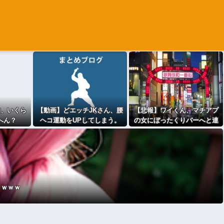
物、いくら
【動画】どエッチJKさん、腰
【悲報】ワイくん、マチアプ
へん？
ヘコ運動をUPしてしまう。
の女にぼったくりバーへと連
れていかれる⇒ｗｗｗ
ｗｗｗｗ