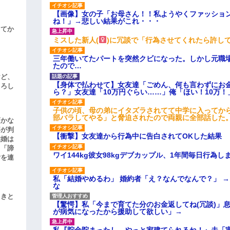
【画像】女の子「お母さん！！私ようやくファッショ
ね！」→悲しい結果がこれ・・・
してか
ミスした新人(
)に冗談で「行為させてくれたら許し
三年働いてたパートを突然クビになった。しかし元職
たので…
けど、
【身体で払わせて】女友達「ごめん、何も言わずにお
よろし
ら？」女友達「10万円ぐらい……」俺「ほい！10万！
子供の頃、母の弟にイタズラされてて中学に入ってか
部バラしてやる」と脅迫されたので両親に全部話した
頃かな
事が判
【衝撃】女友達から行為中に告白されてOKした結果
結婚は
、「諦
ワイ144kg彼女98kgデブカップル、1年間毎日行為し
女を連
私「結婚やめるわ」 婚約者「え？なんでなんで？」 
な
引きと
【驚愕】私「今まで育てた分のお金返してね(冗談)」息
が病気になったから援助して欲しい」→