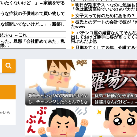
言いたくないけど…」→家族を守る
明日が期末テストなのに勉強も
「俺は底辺高校でいいのｗバカだ
そうな症状の子供連れて買い物して
女子大って何のためにあるの？
彼氏とのデートの会計で彼が「
んな話聞いてないけど…」→新築し
たwww
パチンコ屋の経営なんてそんな
権ない』←これ
出しておけば勝手に客が寄ってく
なった。旦那「会社辞めて来た」私
飛ぶんだよ他
結果…
旦那を亡くして８年。介護する
「本当にコイツでいいの？」彼「な
行け」とコトメがうるさい。私も
きなさい！（私）さん、実は...
ないでくれる！
買いに行くか」店員「ほいっ見積も
冷凍庫パンパン問題がずっと付
らもそう思うよな？？？？？
れど入れる場所がない
価され過ぎだと思う！！！！！
お前ら『ペルチェ素子の首ネッ
beになりつつあるよな
【衝撃】ジャンプストアで大量
捕 238アカウント、総額43億
激怒｢子供に見せる内容じゃない｡
w w w
ウトがウワキしてる事が発覚し
合いになり...
激辛チャレンジの契約書にサイン
従弟「研修だから泊め
自分で商品通さないといけないん
公園遊びの菓子交換が嫌だ。大
し、チャレンジしたらとんでもな
は臨月なんだけど…」
身体にも歯にも良くないし最悪
お肉と酒と、お風呂グッズの準備し
い事態になった。救急車運ばれ胃
ず了承したら、さらに
キィィィィー！！！！」私「あ…」
見合い相手は、坊ちゃん大学医
ゃいら
の洗浄や入院2日で10万超えて...
求まで飛び出し
ば、次男。これはあかん！
ィギュアがヤバすぎるｗｗｗｗｗｗ
【衝撃】帰宅すると嫁が赤ん坊
った驚きの理由とはｗｗｗｗ
よ！」キチママ『そこに金庫があっ
「泥は出てけ！二度と来るな！」結
主な税金の成り立ちを調べてみ