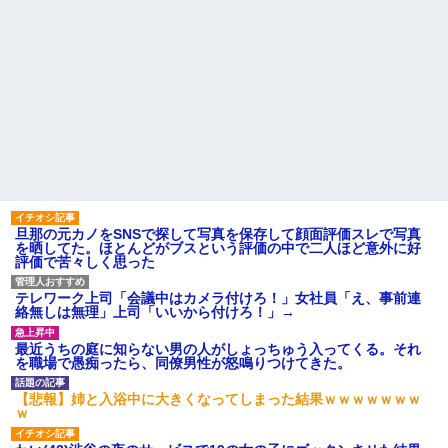
旦那の元カノをSNSで探して写真を保存して顔面評価スレで写真
を晒してた。ほとんどがブスという評価の中で二人ほど意外に好
評価で苦々しく思った
テレワーク上司「会議中はカメラ付けろ！」女社員「え、事前連
絡無しは無理」上司「いいから付けろ！」→
最近うちの庭に知らない男の人がしょっちゅう入ってくる。それ
を職場で愚痴ったら、同僚男性が怒鳴りつけてきた。
【悲報】姉と入浴中に大きくなってしまった結果ｗｗｗｗｗｗｗ
ｗ