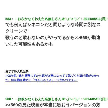
彼女との行為を録画した結果→衝撃の事実が判明したｗｗｗｗｗ
ｗ
583
：
おさかなくわえた名無しさん＠＼(^o^)／
：
2014/05/11(日) 
でも例えばシネコンだと同じような時間に別なス
夫の友達がBBQを定期的に開催して夫婦で参加してたんだけど、
クリーンで
女性側のリーダーみたいな人に「BBQは友達とやりなよ！」と言
われて…
歌うのと歌わないのがやってるから>>569が勘違
いした可能性もあるかも
隣室のお婆ちゃん「下階からの異臭に困ってる、今もすっごく臭
い」私「変だなあ～なにも臭わないよ」→ その後。警察『絶対に
窓とドアを開けないで』
旦那の元カノをSNSで探して写真を保存して顔面評価スレで写真
を晒してた。ほとんどがブスという評価の中で二人ほど意外に好
評価で苦々しく思った
小2の頃、妹と昼寝してたら家が火事になってて気づくと逃げ場がなかっ
た。妹を抱き締めて「ﾀﾋんじゃうよ」って泣いてたら…
さっき嫁から、「愛しています」ってメールが届いた。俺も「愛
してます」って送ったら
588
：
おさかなくわえた名無しさん＠＼(^o^)／
：
2014/05/11(日) 
スマホを与えられて、中学卒業する頃にはすっかり女叩きに洗脳
>>569の見た映画が本当に歌おうバージョンの方
された弟が、大学進学のために一人暮らししたいと言い出した。