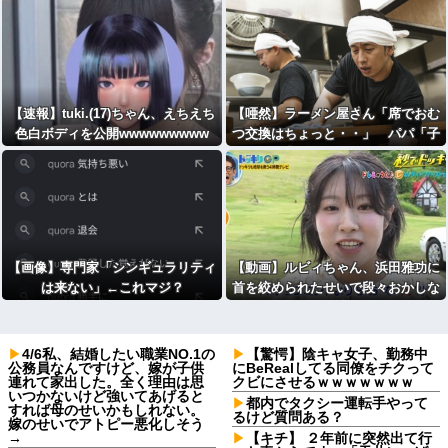
wwwwwww
【速報】tuki.(17)ちゃん、えちえち
【唖然】ラーメン屋さん「席でおむ
色白ボディを公開wwwwwwwww
つ交換はちょっと・・」 パパ「子
どもとか育てたことないから分かん
ないんだろうねｗ」⇒！！！
【画像】専門家「シンギュラリティ
【動画】ルビィちゃん、浜田雅功に
は来ない」←これマジ？
首を絞められたせいで段々おかしな
仕事が増える
4/6私、結婚したい職業NO.1の
【驚愕】陰キャ女子、勤務中
公務員なんですけど、嫁が子供
にBeRealしてる同僚をチクって
連れて家出した。全く理由は思
クビにさせるｗｗｗｗｗｗｗ
いつかないけど強いてあげると
都内でタクシー運転手やって
すれば母のせいかもしれない。
るけど質問ある？
嫁のせいでアトピー悪化しそう
→
【キチ】 ２年前に突然出て行