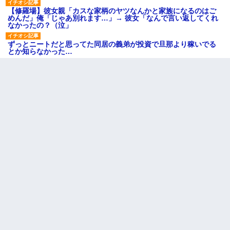
【修羅場】彼女親「カスな家柄のヤツなんかと家族になるのはご
めんだ」俺「じゃあ別れます…」→ 彼女「なんで言い返してくれ
なかったの？（泣」
ずっとニートだと思ってた同居の義弟が投資で旦那より稼いでる
とか知らなかった…