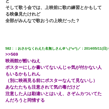
上司「話をしてみる」→女性社員「実は10数年前に…」
ど
そして歌う会では、上映前に歌の練習とかもして
私「まとめ買いして冷凍ストックしてる」Ａ「ずるい！クレク
る映像見たけれど
レ！」私「なんでよ」Ａ「ケーチ！バーカ！」→ 後日、Ａ旦那が
凸してきた
全部がみんなで歌おうの上映だった？
出張中の旦那から『フリンしやがって、このクズ』と電話が。私
「本当に家まで来たの？証拠は？」旦那「俺の言葉が信じられな
いのか！」→ 離婚後
582
：
おさかなくわえた名無しさん＠＼(^o^)／
：
2014/05/11(日) 
朝起きたら嫁がいなかった。俺（嫁も嫁実家も電話に出ない…不
>>569
安だ）→ 仕事を早退して帰宅すると、嫁と嫁両親と知らない男が
２人・・・
映画館が酷いねえ
ポスターにしか書いてないんじゃ気が付かない人
ワイアラサー主婦、昨晩久しぶりに夫と致した結果ｗｗｗｗｗ
もいるかもしれん
（別に映画見る前にポスターなんて見ないし）
彼にプロポーズされたんだけど、実は資産家だと知って婚約破棄
あなたたちも注意されて気の毒だけど
した。B子「A男くんと別れたって本当？私が付き合ってもい
い？」
注意した人は勘違いとはいえ、さぞムカついてた
んだろうと同情する
【悲報】姉と入浴中に大きくなってしまった結果ｗｗｗｗｗｗｗ
ｗ