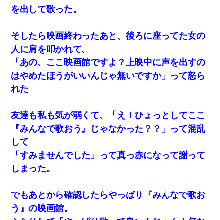
を出して歌った。
私が遺産を相続。→それを知った義両親が「旅行代金を出せ！」
「リフォーム費用を負担しろ！」「金の管理は私達がする！」と
浅ましくも集りにきた。
そしたら映画終わったあと、後ろに座ってた女の
人に肩を叩かれて、
嫁の妹（26歳）がずっとウチに泊まりに来た結果→俺がヤバイｗ
ｗｗｗｗｗｗｗ
「あの、ここ映画館ですよ？上映中に声を出すの
はやめたほうがいいんじゃ無いですか」って怒ら
「お前の父ちゃんは自宅警備員」とかからかわれたけど、実はと
れた
んでもない仕事に就いていた
友達も私も気が弱くて、「え！ひょっとしてここ
デパートの外商『私さんだと名乗る女が、ツケで宝石を買おうと
していて…』私「！？」→ 翌日。ママ友たちの様子が微妙におか
『みんなで歌おう』じゃなかった？？」って混乱
しくなり・・・
して
「すみませんでした」って真っ赤になって謝って
ワイ144kg彼女98kgデブカップル、1年間毎日行為しまくった結
果
しまった。
友人とふたりで山口に旅行した時の事。レンタカーを借りて山の
でもあとから確認したらやっぱり『みんなで歌お
中の道を走っていたら、突然ガガッ！って音がして…
う』の映画館。