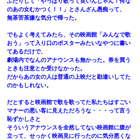
夫に癌の余命宣告。その闘病中に長女から信じられない言葉を受
ふたりして「やっぱり歌って良いんじゃん！何な
けた
のあの女むかつく！！」とさんざん愚痴って、
無茶苦茶嫌な気分で帰った。
【衝撃】婚約者「兄と結婚はするけど嫁入りするわけじゃない。
お互い干渉はしないようにしましょう」→ その後に結納金の話を
したので、母が・・・
でもよく考えてみたら、その映画館「みんなで歌
おう」って入り口のポスターみたいなやつに書い
日航機墜落事故の「ここからは日本語で大丈夫ですよ〜」の絶望
感がヤバイ・・・
てあるだけで、
劇場内でなんのアナウンスも無かった。券を買う
【唖然】帰宅したら旦那のスポーツカーが消えていた。警察『目
ときも注意とか受けなかった。
立つし、すぐ見つかるかもしれません』→ 数時間後・・警察『××
さんご存じですか？』
だからあの女の人は普通の上映だと勘違いしてた
のかもしれない。
彼氏家「うちは墨入れるのが伝統だから。お前も彫れ」 → 結果…
だとすると映画館で歌を歌ってた私たちはすごい
高1のとき男に襲われ、不妊の叔母に頼まれて出産。→叔母夫婦が
マナーの悪い客に見えただろうな・・・って言う
養子縁組してアメリカに子供を連れ帰った。→9・11で叔母夫婦が
亡くなってしまい…
恥ずかしさと
そういうアナウンスを全然してない映画館に腹が
小学生の妹が20代の弟とチューしてるのに、見て見ぬふりの親を
立って、せっかく映画見に行ったのに気分悪くな
見てから実家を出た。それから15年、妹が弟の子を妊娠したらし