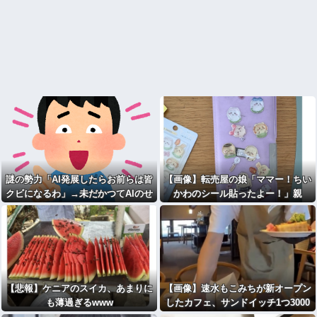
謎の勢力「AI発展したらお前らは皆
【画像】転売屋の娘「ママー！ちい
クビになるわ」→未だかつてAIのせ
かわのシール貼ったよー！」親
いで失業したG民が0人の理由
「！！！！！！」
【悲報】ケニアのスイカ、あまりに
【画像】速水もこみちが新オープン
も薄過ぎるwww
したカフェ、サンドイッチ1つ3000
円wwwwwwwwwwwwwwwwwww