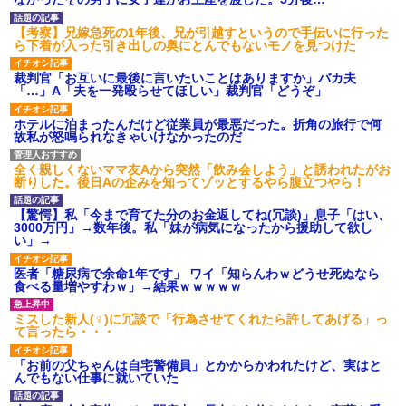
のお茶？」彼「ちっ！」私「」
【GIF】JSのカンチョーワロ
【考察】兄嫁急死の1年後、兄が引越すというので手伝いに行った
タ
ら下着が入った引き出しの奥にとんでもないモノを見つけた
後続車にクラクションを鳴ら
され彼氏が逆切れ。「何クラク
裁判官「お互いに最後に言いたいことはありますか」バカ夫
ション鳴らしてんだ！降りてこ
「…」A「夫を一発殴らせてほしい」裁判官「どうぞ」
いよ！」と怒鳴りだし...
【衝撃】報酬100万円超の治験
ホテルに泊まったんだけど従業員が最悪だった。折角の旅行で何
募集がこちらｗｗｗｗｗ(※画像
故私が怒鳴られなきゃいけなかったのだ
あり)
【ネット騒然】惨殺されたタ
ワマン頂き女子のこの動画、す
全く親しくないママ友Aから突然「飲み会しよう」と誘われたがお
げえええええｗｗｗｗｗｗｗｗ
断りした。後日Aの企みを知ってゾッとするやら腹立つやら！
ｗｗｗ
【愕然】白のクラウン俺氏、
【驚愕】私「今まで育てた分のお金返してね(冗談)」息子「はい、
高速道路左車線を制限速度で走
3000万円」→数年後。私「妹が病気になったから援助して欲し
った結果wwwwwwwwwwww
い」→
百年の恋12-899 食べた量を
張り合ってくる
医者「糖尿病で余命1年です」 ワイ「知らんわｗどうせ死ぬなら
食べる量増やすわｗ」→結果ｗｗｗｗｗ
【悲報】佐藤輝明・・・２軍
でも盛大にやらかす←あまり悲
しませないでくれ
ミスした新人(♀)に冗談で「行為させてくれたら許してあげる」っ
て言ったら・・・
「お前の父ちゃんは自宅警備員」とかからかわれたけど、実はと
んでもない仕事に就いていた