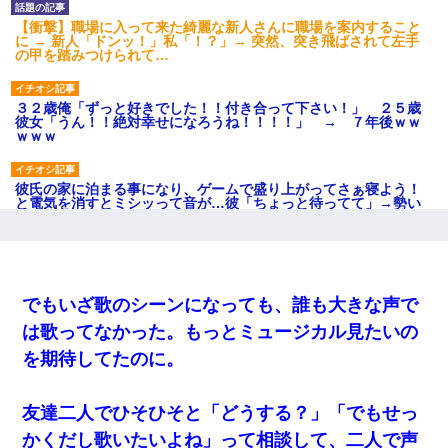
【衝撃】職場に入って来た綺麗な新人さんに職場を案内すること
に → 新人「ドンッ！」私「！？」→ 突然、突き飛ばされて左手
の甲を踏みつけられて…
３２歳俺「ずっと好きでした！！付き合って下さい！」 ２５歳
彼女「うん！！絶対幸せになろうね！！！！」 → ７年後ｗｗ
ｗｗｗ
彼氏の家に泊まる事になり、ゲームで盛り上がってさぁ寝よう！
と電気を消すとミシッって音が…彼「ちょっと待ってて」→勢い
よくドアを開けるとなんと…
クラスで一人無口で誰とも話さない男子がいた。→修学旅行に来
なかったその男子に女子達がお土産を渡した。5分後…
でもいざ歌のシーンになっても、誰も大きな声で
は歌ってなかった。もっとミュージカル見たいの
ずっとニートだと思ってた同居の義弟が投資で旦那より稼いでる
とか知らなかった…
を期待してたのに。
テレワーク上司「会議中はカメラ付けろ！」女社員「え、事前連
友達二人でひそひそと「どうする？」「でもせっ
絡無しは無理」上司「いいから付けろ！」→
かくだし歌いたいよね」って相談して、二人で声