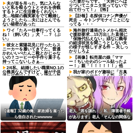
った妻からです。「天井にへば
夫が首を吊った。気に入らな
りついてニタニタ笑ってないで
いと私を殴るウトとそれを傍観
出て行って！」【怖】
するトメに生活費をくれない
夫…地獄の義実家をでて離婚し
【訃報】名探偵コナン声優が
ようとしたら…夫にはとんでも
死去 → 今トンデモナイことにな
ない秘密があった
ってる・・・
ワイ「たろー仕事行ってくる
海外旅行連発のトメから相次
ね！（飼い犬）」犬「…？（ぷ
ぐ援助要求…15万出した直後に
い」
「保険代払えない」頑なに義母
の経済状況を聞こうとしない夫
彼女と紫陽花見に行ったらス
の様子が怪しすぎる件 ←夫しっ
ニーカーを履いてきてた。普通
かりしろよ
かわいいぺたんこ靴とかじゃな
いの？コーヒーや手作り菓子も
【画像】転売屋の娘「ママ
持ってこないしさぁ…
ー！ちいかわのシール貼ったよ
ー！」親「！！！！！！」他
2/6私、結婚したい職業NO.1の
公務員なんですけど、嫁が子供
我が家のボドゲ趣味に「古臭
連れて家出した。全く理由は思
いｗｗ」とマウントを取ってき
いつかないけど強いてあげると
た義弟嫁、謎の対抗心でスマホ
すれば母のせいかもしれない。
ゲームに100万単位の重課金＆借
嫁のせいでアトピー悪化しそう
金発覚で離婚確定！「お前らが
→
ボドゲやってるのが悪い」と責
任転嫁してきたんだがｗｗｗｗ
【驚愕】 新幹線じゃなく『帰
省費4000円』安くなる在来線で
【画像】JSJCの開脚トレーニ
帰省した結果ｗｗｗｗｗ
ング、ほぼ性交ｗｗｗｗｗｗｗ
【速報】32歳の俺、家政婦を雇った
老人「席を譲れ！」私「障害者手帳
ｗｗｗｗ
【しまった…】 コトメに追い
ら告白されたwwwww
があります」老人「そんなの関係な
出されたトメと二世帯住宅を建
【悲報】ドラマ関係者「漫画
て、「２F(夫婦のエリア)には絶
をドラマ化？脚本に糞アレンジ
い！」→暴言を浴びせられた直後、
対に上がらない」という約束を
加えなきゃ」←これ
周囲が動き出して…
したが、早速破って2Fに上が...
【恐怖】もとカノがドア越し