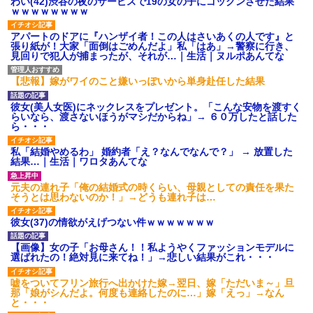
わい(42)渋谷の夜のサービスで19の女の子にゴックンさせた結果
ｗｗｗｗｗｗｗｗ
アパートのドアに『ハンザイ者！この人はさいあくの人です』と
張り紙が！大家「面倒はごめんだよ」私「はあ」→警察に行き、
見回りで犯人が捕まったが、それが…｜生活｜ヌルポあんてな
【悲報】嫁がワイのこと嫌いっぽいから単身赴任した結果
彼女(美人女医)にネックレスをプレゼント。「こんな安物を渡すく
らいなら、渡さないほうがマシだからね」→ ６０万したと話した
ら・・・
私「結婚やめるわ」 婚約者「え？なんでなんで？」 → 放置した
結果…｜生活｜ワロタあんてな
元夫の連れ子「俺の結婚式の時くらい、母親としての責任を果た
そうとは思わないのか！」→どうも連れ子は…
彼女(37)の情欲がえげつない件ｗｗｗｗｗｗｗ
【画像】女の子「お母さん！！私ようやくファッションモデルに
選ばれたの！絶対見に来てね！」→悲しい結果がこれ・・・
嘘をついてフリン旅行へ出かけた嫁→翌日、嫁「ただいま～」旦
那「娘がシんだよ。何度も連絡したのに…」嫁「えっ」→なん
と・・・