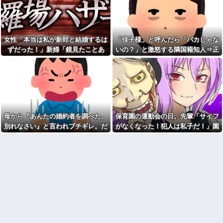
長男嫁が「お姉ちゃん助け
に『これ』してきた理由ｗｗｗ
て」と電話してきた。バカトメ
ｗ
が、雪の中うちの息子に会いに
結婚をするため、嫁親と俺親
来ようとしたらしく...
と会食をした。その時嫁親が
女「今の夫とは離婚する。次
「一人っ子ですか？三人家族で
女性「本当は私が新郎と結婚するは
「佳子様」と呼んだら「バカじゃな
はマジメで経済力のある男と結
すか？」と何度も聞く「そうで
ずだった！」新婦「鏡見たことあ
いの？」と激怒する隣国籍知人⇒正
婚したいな」私「幸せになって
すよー、前は祖母がいたんで四
ね！」→産科の授乳室で出会っ
人家族でしたが」と答
る？」→披露宴が一瞬で騒然となっ
論で返したら大炎上w
た女性のその後が・・・
【オカルト】「頭は正常だけ
て…
知人に誘われて公演見に行く
ど、これだけはガチで信じて
予定だったけど「元々行く予定
る」って現象ある？
の人が行けるようになったから
義母「服装が失礼よ」私「お
ごめん」と連絡きた。なんだか
互い様ですよね〜」今までイビ
モヤモヤしてしまい...
られ続けてきた私が義姉の披露
園ママ「レシピ教えて！」私
宴で大暴れｗｗ義親族に「ひっ
母から『あんたの婚約者を調べた。
保育園の運動会の日。先輩「サイフ
「いいですよ」→自家製スポー
ぱたきますよ」と釘を刺したっ
別れなさい』と言われブチギレ。だ
がなくなった！犯人は私子だ！」園
ツドリンクの作り方を教えた結
たｗｗｗ
果、とんでもない騒動に発展し
が母に感謝した理由がこれ
長「警察沙汰は勘弁して～」→誰も
彼氏が私の友達を勝手に評価
て…
する。友達の写真を見せたら
味方がいないと思ったその時…
彼女と結婚の話をしていた時
「この子はモテそう」「この子
に言われたことが衝撃だった
は彼氏できなさそう」
チー牛「デブの事豚丼って呼
クレーマーに「何十万の買い
ぼうぜ！」←これが流行らなか
物をしたと思ってるの！？」と
った理由
怒鳴られた。しかし合計は9217
円で…
【画像】このLINEでなんで女
が怒ってるのか分かんない奴は
なんなのよ！！！すごいわ掃
モテない奴確定らしい←お前ら
除！！！！
は勿論わかるよ
クソ男「専業主婦は昼間寝て
な？？？？？？？