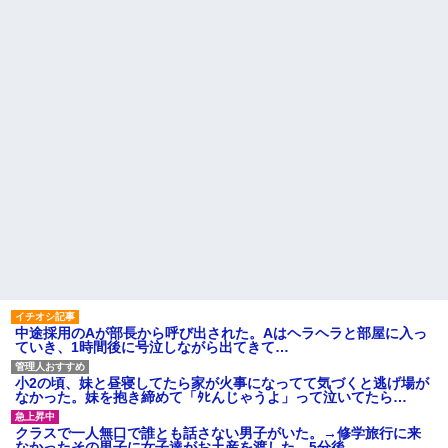
られていいよなぁ。俺なんか忙
ライチュウ「ピチューとピカ
しくて寝る暇ねーもん。どうせ
チュウより圧倒的に強いですｗ
暇でしょ？俺のＤＶＤコピっと
ｗｗｗ」←こいつが不人気な理
いてよ」
由
【驚愕】養育費を払い続けた
【お前らも気をつけよう
結果…元妻の裏切りが判
な！】ガールズバンドのボーカ
明！！！その理由がこれｗｗｗ
ルさん、客席ダイブした結果
ｗ
『こう』なってしまいお気持ち
職場で電話を取った新入社員
表明してしまう…
の女子がヒワイなことを言われ
粉末スープ、液体スープ、調
てショックを受けたことがあっ
味オイル「食べる『直前』に入
た
れてください！！」
主な税金の成り立ちを調べて
ATMで俺が暗証番号を入力し
みたよ
終わった瞬間に、後ろに並んで
いた外国人風の女がこちらに荷
物をばらまきやがった。俺（う
っぜぇ。引き落としキャンセル...
ハードオフに売っていた4万
4000円のフィギュアがヤバすぎ
るｗｗｗｗｗｗ「こんな高い
の？ｗｗ」「逆に超安い」
中途採用のAが部長から呼び出された。Aはヘラヘラと部屋に入っ
ていき、1時間後に号泣しながら出てきて…
私「ちょっと、人の家の金庫
触らないでよ！」キチママ『そ
こに金庫があったから、開けて
小2の頃、妹と昼寝してたら家が火事になってて気づくと逃げ場が
みようとしただけ☆』義兄「泥
なかった。妹を抱き締めて「ﾀﾋんじゃうよ」って泣いてたら…
は出てけ！二度と来るな！」結
果・・・
クラスで一人無口で誰とも話さない男子がいた。→修学旅行に来
私「初めて飲む味だけどなん
なかったその男子に女子達がお土産を渡した。5分後…