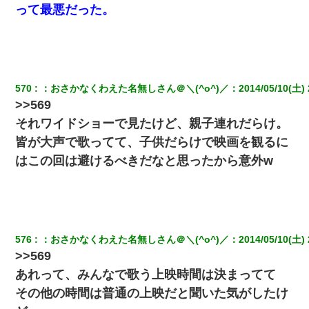
くもう堕胎できない月なんだと母から連絡がきた…｜生活｜ワロ
って最悪だった。
タあんてな
義兄嫁が義実家で「コロナ陽性だったからこのまま療養させて下
さい」と言い出してド修羅場になった
570
：
おさかなくわえた名無しさん＠＼(^o^)／
：
2014/05/10(土) 
【GJ!】会社から帰宅中、広い駐車場にエンジンかけっ放しの車を
>>569
発見。しかも「ヒィ～」みたいな声も聞こえてきたので気になっ
て近寄ったら女の子がおっさんの下敷きになってた
それワイドショーで見たけど、親子連れだらけ。
皆が大声で歌ってて、子供だらけで映画を観るに
22歳の頃、父に36歳の男性とお見合いをしてくれと頼まれた。父
はこの回は避けるべきだなと思ったから意外w
の親会社の経営者の息子さんだったので、父も喜んで私の写真を
送ったんだが→
今日夫の実家に泊ったんだけど、朝起きたら股間がなんかモッコ
リしてた
576
：
おさかなくわえた名無しさん＠＼(^o^)／
：
2014/05/10(土) 
>>569
ホテルに泊まったんだけど従業員が最悪だった。折角の旅行で何
故私が怒鳴られなきゃいけなかったのだ
あれって、みんなで歌う上映時間は決まってて
その他の時間は普通の上映だと聞いた気がしたけ
新卒の女性社員に1年半ストーカーされていた。俺「マジで怖い」