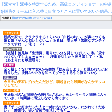
【泥ママ】泥棒を特定するため、高級コンディショナーの中身
を脱毛クリームに入れ替え目立つところに置いておいた結果…
引用元：
些細だけど気に障ったこと Part183
新築の家で。クラクラするくらいの「白粉の匂い」が鼻につくも
嫁＆娘「そんな匂いしない…」ある日、友人奥「素敵なアンティ
ークですね！」俺（！？）
【復讐】義兄嫁「生活費、足りない分を貸してほしい」私「貸す
わけないでしょｗｗｗｗ」→ 理由を話したら泣き出して・・私
（あまりにも希望通り）
全く親しくないママ友Aから突然「飲み会しよう」と誘われたがお
断りした。後日Aの企みを知ってゾッとするやら腹立つやら！
今日夫の実家に泊ったんだけど、朝起きたら股間がなんかモッコ
リしてた
中途採用のAが部長から呼び出された。Aはヘラヘラと部屋に入っ
ていき、1時間後に号泣しながら出てきて…
妻「ずっと好きだった人と一緒になりたいから、わかれてくださ
い」→離婚後、娘と実家で生活してると…