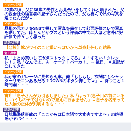
22歳の頃、父に36歳の男性とお見合いをしてくれと頼まれた。父
の親会社の経営者の息子さんだったので、父も喜んで私の写真を
送ったんだが→
旦那の元カノをSNSで探して写真を保存して顔面評価スレで写真
を晒してた。ほとんどがブスという評価の中で二人ほど意外に好
評価で苦々しく思った
【悲報】嫁がワイのこと嫌いっぽいから単身赴任した結果
私「まとめ買いして冷凍ストックしてる」Ａ「ずるい！クレク
レ！」私「なんでよ」Ａ「ケーチ！バーカ！」→ 後日、Ａ旦那が
凸してきた
我が家のガレージに見知らぬ車。俺「もしもし、玄関にもシャッ
ターリモコンあるだろ？DOWNのボタン押してｗ」→ 待つこと１
時間弱・・・
書店「息子さんが万引きしました」私「はっ？(息子目の前にいる
し…)うちの子ではないので迎えに行きません」→息子を名乗って
た人物の正体が判明するも・・・
日航機墜落事故の「ここからは日本語で大丈夫ですよ〜」の絶望
感がヤバイ・・・