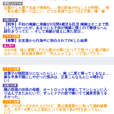
父親がくも膜下出血で突然ﾀﾋ。→母の貯金が0なことが判明。→母
「私を家に置いてほしい、どうか見捨てないで(土下座」俺・嫁
「…」
【戦争】不妊の俺嫁に弟嫁が2日間4歳児を託児 俺嫁はそこまで気
にしてなかったが、あまりにも子供が俺嫁に懐くので最後らへん
顔引きつってた → そして弟嫁が迎えに来た翌日…
【衝撃】女友達から行為中に告白されてOKした結果
小2の頃、妹と昼寝してたら家が火事になってて気づくと逃げ場が
なかった。妹を抱き締めて「ﾀﾋんじゃうよ」って泣いてたら…
放置子が病院送りになったらしい → 俺（二度と帰ってくるなよ…
嫁を半身不随にしやがった恨みは、正直こんなもんじゃ晴れな
い）
隣の部屋の住民の母親、オートロックを突破してマンションに入
り込んできたみたいで、ずっとドアの前で喚いてて滅茶苦茶うる
さかった。
彼にプロポーズされたんだけど、実は資産家だと知って婚約破棄
した。B子「A男くんと別れたって本当？私が付き合ってもい
い？」