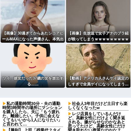
【画像】30過ぎてからあたシコアピ
【画像】生放送で女子アナのブラ紐
ールMAXになった声優さん、本気出
が映ってしまうｗｗｗｗｗｗｗｗｗ
すｗｗｗｗｗｗｗｗｗｗ❤
ｗｗｗ
ワイ、彼女だった37歳の女を放出す
【動画】アメリカ人さんゲイ認定の
る……
しすぎで全員ゲイになってしまう…
私の通勤時間30分・夫の通勤
社会人3年目だけど土日すら楽
時間3時間半の場所にマンション
しくなくなったw
を購入したら、夫に「もう疲れ
レジ店員をしているんだけ
た、離婚したい。子供に会えな
ど、高齢女性にだけよく聞き返
くてもいいから1人になりたい」
される。嫌がらせなのかなあと
と言われて…
思ってたけど、高齢女性にだけ
【勝利】 上司「残業代？タイ
聞き取れない声質なのかな？