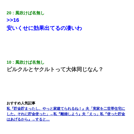
友人とふたりで山口に旅行した時の事。レンタカーを借りて山の
20
風吹けば名無し
中の道を走っていたら、突然ガガッ！って音がして…
>>16
安いくせに効果出てるの凄いわ
私（23）冗談のつもりで上司（27）に胸を揉ませた結果・・・
【驚愕】5000円でＪＫと行為してきたが後悔しかない…
10
風吹けば名無し
【身体で払わせて】女友達「ごめん、何も言わずにお金貸してく
ださい……」俺「いいよ！いくら？」女友達「10万円ぐら
ピルクルとヤクルトって大体同じなん？
い……」俺「ほい！10万！」→
童貞俺、宅飲みした女友達2人を家に泊めた結果ｗｗｗｗｗｗ
夫に癌の余命宣告。その闘病中に長女から信じられない言葉を受
けた
私『貯金貯まったし、やっと家建てられるね！』夫「実家を二世帯住宅に
した。それに貯金使った」→私『離婚しよう』夫「えっ」私『使った貯金
はあげるから』→すると…
姉旦那の友達「ほんとのパパだよ～」私のお腹を触ってほざく。
→思わず手を叩いて振り払ったら…