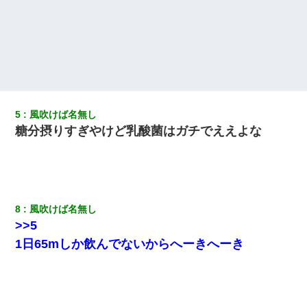
ＤＮＡ検査『血縁関係０％』旦那「やっぱり托卵だったんだ…」
嫁「本当に身に覚えがない」「なにかの間違いだ！取り違え
だ！」→ 嫁「あっ」
彼女(37)の情欲がえげつない件ｗｗｗｗｗｗｗ
【衝撃】女友達から行為中に告白されてOKした結果
5
風吹けば名無し
糖分摂りすぎやけど乳酸菌はガチでええよな
男だけどリベンジポノレノの被害者になって未だに人生が立ち直
せない
何年か前に妹は離婚している。当時生まれた姪が義弟の子じゃな
かったため妹有責での離婚になり…
8
風吹けば名無し
【戦争】不妊の俺嫁に弟嫁が2日間4歳児を託児 俺嫁はそこまで気
>>5
にしてなかったが、あまりにも子供が俺嫁に懐くので最後らへん
1日65mしか飲んでないからへーきへーき
顔引きつってた → そして弟嫁が迎えに来た翌日…
嘘をついてフリン旅行へ出かけた嫁→翌日、嫁「ただいま～」旦
那「娘がシんだよ。何度も連絡したのに…」嫁「えっ」→なん
と・・・