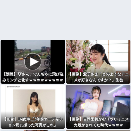
【朗報】🐮さん、でんちゃに飛び込
【画像】愛子さま「どのようなアニ
みミンチと化すｗｗｗｗｗｗｗｗｗ
メが好きなんですか？」生徒
ｗ
「・・・」⇒！！！
【画像】16歳JK「3年前オーディシ
【画像】吉岡里帆がむりやりミニス
ョン用に撮った写真がこれ」
カ履かされてた時代ｗｗｗｗ