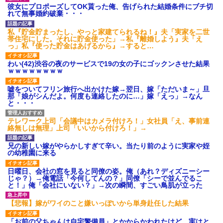
のお茶？」彼「ちっ！」私「」
彼女にプロポーズしてOK貰った俺、告げられた結婚条件にブチ切
【GIF】JSのカンチョーワロ
れて無事婚約破棄・・・
タ
後続車にクラクションを鳴ら
私『貯金貯まったし、やっと家建てられるね！』夫「実家を二世
され彼氏が逆切れ。「何クラク
帯住宅にした。それに貯金使った」→私『離婚しよう』夫「え
ション鳴らしてんだ！降りてこ
っ」私『使った貯金はあげるから』→すると…
いよ！」と怒鳴りだし...
【衝撃】報酬100万円超の治験
わい(42)渋谷の夜のサービスで19の女の子にゴックンさせた結果
募集がこちらｗｗｗｗｗ(※画像
ｗｗｗｗｗｗｗｗ
あり)
【ネット騒然】惨殺されたタ
嘘をついてフリン旅行へ出かけた嫁→翌日、嫁「ただいま～」旦
ワマン頂き女子のこの動画、す
那「娘がシんだよ。何度も連絡したのに…」嫁「えっ」→なん
げえええええｗｗｗｗｗｗｗｗ
と・・・
ｗｗｗ
【愕然】白のクラウン俺氏、
テレワーク上司「会議中はカメラ付けろ！」女社員「え、事前連
高速道路左車線を制限速度で走
絡無しは無理」上司「いいから付けろ！」→
った結果wwwwwwwwwwww
百年の恋12-899 食べた量を
兄の新しい嫁がやらかしすぎて辛い。当たり前のように実家や姪
張り合ってくる
の幼稚園に来る
【悲報】佐藤輝明・・・２軍
でも盛大にやらかす←あまり悲
日曜日、会社の窓を見ると同僚の姿。俺（あれ？ディズニーシー
しませないでくれ
じゃ？）→俺電話「今何してんの？」同僚「シーで並んでるこ
と！」俺「会社にいない？」→次の瞬間、すごい鳥肌が立った
【悲報】嫁がワイのこと嫌いっぽいから単身赴任した結果
「お前の父ちゃんは自宅警備員」とかからかわれたけど、実はと