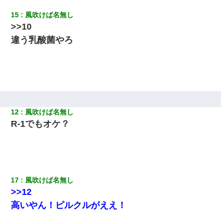
【クズ】昔、兄がお見合いして「ブスすぎｗｗｗ」と断った女性
15
風吹けば名無し
が、兄の同級生と結婚。それを知った兄は荒れ狂い、｢嫁さん、俺
>>10
のお古ですが気分はどう？」とメールを送った→
違う乳酸菌やろ
妻が亡くなったんだけど正直ガチで嬉しい
昨日37歳のおばさんと行為したんだけどめちゃくちゃだった
12
風吹けば名無し
R-1でもオケ？
17
風吹けば名無し
>>12
高いやん！ピルクルがええ！