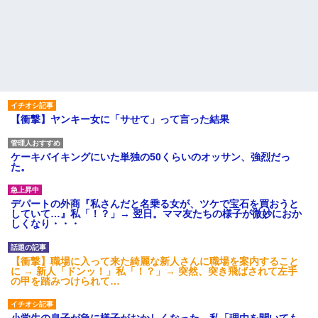
【衝撃】ヤンキー女に「サせて」って言った結果
ケーキバイキングにいた単独の50くらいのオッサン、強烈だっ
た。
デパートの外商『私さんだと名乗る女が、ツケで宝石を買おうと
していて…』私「！？」→ 翌日。ママ友たちの様子が微妙におか
しくなり・・・
【衝撃】職場に入って来た綺麗な新人さんに職場を案内すること
に → 新人「ドンッ！」私「！？」→ 突然、突き飛ばされて左手
の甲を踏みつけられて…