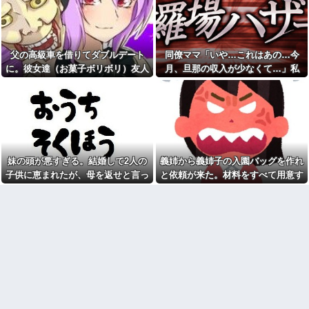
イらをドキドキさせてしまうw w
22歳で戦死した特攻隊員、出
w w w w w
撃前の日記に残した“本音”が悲
惨すぎる・・・他
【悲報】「抱かれたくない
男」レジェンドの江頭2:50さ
【後編】引き渡し直後の新築
ん、変わり果てた姿で発見され
戸建。嫁が男を連れ込んで濃厚
父の高級車を借りてダブルデート
同僚ママ「いや…これはあの…今
る
行為していたことが発覚
に。彼女達（お菓子ボリボリ）友人
月、旦那の収入が少なくて…」私
【怒報】電車乗り込みぼく
父に誘われてモーニングを食
「人の車の中だぞ。やめろ」→する
「はい？」→ 同僚ママが隠したもの
「おっ、可愛いミニスカＯＬち
べに行くことに。客（ジロジ
ゃんの隣あいてんじゃん！座っ
ロ）私「えっ何？」店員「見て
と…
を見ると・・・
たろ！」→結果w w w w w w w
の通りの状況なので…」→まさ
w
かの対応をされて...
義両親「空き家になるし住ん
【後編】元旦那が突然、自分
でいいよ」私たち「じゃあお言
の現妻とのメールを転送...その内
葉に甘えて…」→引っ越した途
容がキモすぎた件
端、予想外の出来事が待ってい
妹の頭が悪すぎる。結婚して2人の
義姉から義姉子の入園バッグを作れ
彼氏の家に遊びに行ったら彼
て…
母が大皿から唐揚げを素手でつ
子供に恵まれたが、母を返せと言っ
と依頼が来た。材料をすべて用意す
「昼間にあんなこと言った自
まんでひとくちかじり、残りを
てきた
るよう言ったら一万円を私の頭の上
分がバカ」と勝手に懺悔すら口
大皿へ戻した。私目が点。あり
にした営業
えないと彼氏に言ったら彼氏激
あたりからヒラヒラ〜と落としやが
おこ
彼と初めての夜。私「痛い！
った
どうしたの？」彼「実は俺、不
久しぶりに地元の同窓会に行
能なんだ…」→初めての夜に打
ったら、私を見た瞬間何人かが
ち明けられた理由が衝撃的で…
固まった。「え、生きてたの？｣
妻が同期の男と頻繁に外出。
幼稚園からお花をやっている
その生活を4年間放置した結果こ
私の活けた花を、義兄嫁がボロ
うなった
クソにけなした
「彼氏居ないんでしょ？〇〇
今でも「日本が世界トップ」
君と付き合ったら？」とか言っ
なものって何がある？