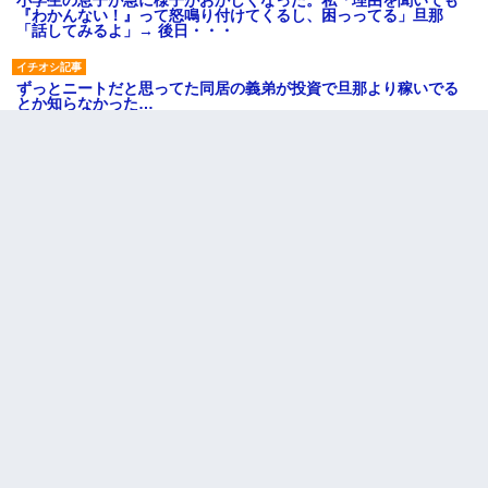
小学生の息子が急に様子がおかしくなった。私「理由を聞いても
『わかんない！』って怒鳴り付けてくるし、困っってる」旦那
「話してみるよ」→ 後日・・・
ずっとニートだと思ってた同居の義弟が投資で旦那より稼いでる
とか知らなかった…
友人「酒の勢いで女先輩をホテルに連れ込んだｗｗｗｗｗ」俺
「…」
私が遺産を相続。→それを知った義両親が「旅行代金を出せ！」
「リフォーム費用を負担しろ！」「金の管理は私達がする！」と
浅ましくも集りにきた。
【修羅場】彼女親「カスな家柄のヤツなんかと家族になるのはご
めんだ」俺「じゃあ別れます…」→ 彼女「なんで言い返してくれ
なかったの？（泣」
旦那が長男のDNA鑑定をしたら血縁関係0%だった。旦那「やっぱ
りウワキしてたんだな…」長男「俺は誰の子供なの？」長女・次
男「ウワキ女！」