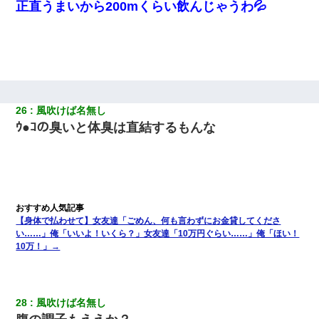
正直うまいから200mくらい飲んじゃうわ💦
26
風吹けば名無し
ｳ●ｺの臭いと体臭は直結するもんな
【身体で払わせて】女友達「ごめん、何も言わずにお金貸してくださ
い……」俺「いいよ！いくら？」女友達「10万円ぐらい……」俺「ほい！
10万！」→
28
風吹けば名無し