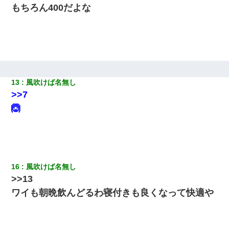
れて無事婚約破棄・・・
もちろん400だよな
夫の友達がBBQを定期的に開催して夫婦で参加してたんだけど、
女性側のリーダーみたいな人に「BBQは友達とやりなよ！」と言
われて…
出張中の旦那から『フリンしやがって、このクズ』と電話が。私
「本当に家まで来たの？証拠は？」旦那「俺の言葉が信じられな
13
風吹けば名無し
いのか！」→ 離婚後
>>7
🙆
妻「ずっと好きだった人と一緒になりたいから、わかれてくださ
い」→離婚後、娘と実家で生活してると…
婚活パーティーでよく会う美女がいた。こんな完璧な容姿を持っ
てしても結婚て難しいんだなぁ…と思ってた
16
風吹けば名無し
>>13
生保レディと行為する為に駆け引きしてみた結果ｗｗｗｗｗｗｗ
ｗｗｗｗｗ
ワイも朝晩飲んどるわ寝付きも良くなって快適や
ミスした新人(♀)に冗談で「行為させてくれたら許してあげる」っ
て言ったら・・・