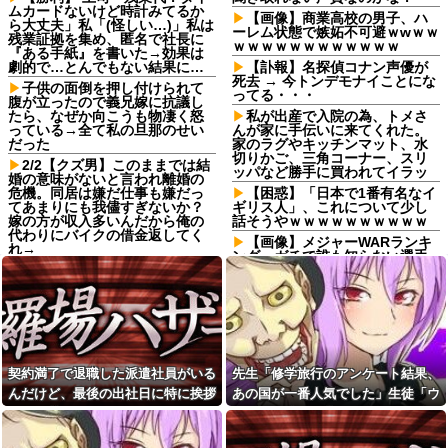
ムカードないけど時計みてるか
【画像】商業高校の男子、ハ
ら大丈夫」私「(怪しい…)」私は
ーレム状態で嫉妬不可避ｗwｗｗ
残業証拠を集め、匿名で社長に
ｗｗｗｗｗｗｗｗｗｗｗｗ
『ある手紙』を書いた→効果は
劇的で…とんでもない結果に…
【訃報】名探偵コナン声優が
死去 → 今トンデモナイことにな
子供の面倒を押し付けられて
ってる・・・
腹が立ったので義兄嫁に抗議し
たら、なぜか向こうも物凄く怒
私が出産で入院の為、トメさ
っている→全て私の旦那のせい
んが家に手伝いに来てくれた。
だった
家のラグやキッチンマット、水
切りかご、三角コーナー、スリ
2/2【クズ男】このままでは結
ッパなど勝手に買われてイラッ
婚の意味がないと言われ離婚の
危機。同居は嫌だ仕事も嫌だっ
【困惑】「日本で1番有名なイ
てあまりにも我儘すぎないか？
ギリス人」、これについて少し
嫁の方が収入多いんだから俺の
話そうやｗｗｗｗｗｗｗｗｗｗ
代わりにバイクの借金返してく
【画像】メジャーWARランキ
れ→
ング、ガチで誰も知らない選手
彼女と紫陽花見に行ったらス
が上位に躍り出る…
ニーカーを履いてきてた。普通
双子の育児＋家事、更に義父
かわいいぺたんこ靴とかじゃな
の介護でヘトヘトになってたら
いの？コーヒーや手作り菓子も
呆れ顔の旦那に早く仕事をして
持ってこないしさぁ…
もらわないと困ると吐き捨てら
【悲報】山本太郎さん、政治
れた
に興味なかった
娘の下着をチェックして職場
契約満了で退職した派遣社員がいる
先生「修学旅行のアンケート結果、
【超絶悲報】東科大医学部卒
に暴露する狂気の母親！娘の彼
んだけど、最後の出社日に特に挨拶
あの国が一番人気でした」生徒「ウ
の美人YouTuberさん、直美でコ
氏を呪い「洗濯物のパンツ見て
メント欄が炎上してしまう…
性生活を察して泣きたい」と周
も菓子折りもなにもなく...
ソだ！沖縄や北海道が人気だっ
囲に暴露していて気持ち悪すぎ
【画像】最新の浜辺美波さ
た！」→トンデモナイことに・・・
た
ん、ガチのマジで可愛過ぎてワ