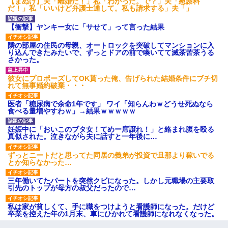
【まぬけ】夫「離婚だ！」私「わかった。で？」夫「慰謝料
だ！」私「いいけど弁護士通して。私も請求する」夫「」
【衝撃】ヤンキー女に「サせて」って言った結果
隣の部屋の住民の母親、オートロックを突破してマンションに入
り込んできたみたいで、ずっとドアの前で喚いてて滅茶苦茶うる
さかった。
彼女にプロポーズしてOK貰った俺、告げられた結婚条件にブチ切
れて無事婚約破棄・・・
医者「糖尿病で余命1年です」 ワイ「知らんわｗどうせ死ぬなら
食べる量増やすわｗ」→結果ｗｗｗｗｗ
妊娠中に「おいこのブタ女！てめー席譲れ！」と絡まれ腹を殴る
真似された。泣きながら夫に話すと一年後に…
ずっとニートだと思ってた同居の義弟が投資で旦那より稼いでる
とか知らなかった…
三年働いてたパートを突然クビになった。しかし元職場の主要取
引先のトップが母方の叔父だったので…
私は家が貧しくて、手に職をつけようと看護師になった。だけど
卒業を控えた年の1月末、車にひかれて看護師になれなくなった。