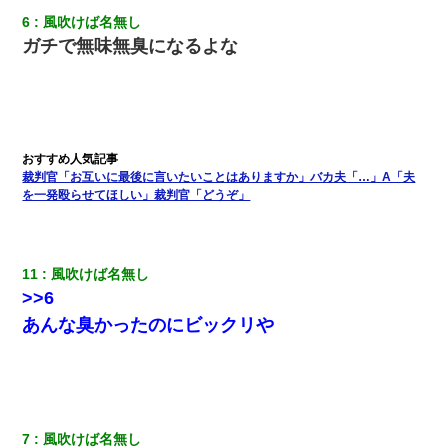
6
風吹けば名無し
結婚生活10ヶ月目で嫁から一方的に「もう冷めた」と離婚切り出
ガチで無味無臭になるよな
された
ワイアラサー主婦、昨晩久しぶりに夫と致した結果ｗｗｗｗｗ
ホテルに泊まったんだけど従業員が最悪だった。折角の旅行で何
故私が怒鳴られなきゃいけなかったのだ
裁判官「お互いに最後に言いたいことはありますか」バカ夫「…」A「夫
を一発殴らせてほしい」裁判官「どうぞ」
妻と同居し始めたときから、よく妻が「どこかで音漏れしてな
い？音楽聞こえる」と言っていて…
11
風吹けば名無し
子供の頃、母の弟にイタズラされてて中学に入ってから関係を持
>>6
ってしまった。拒絶したら「全部バラしてやる」と脅迫されたの
で両親に全部話した。
あんな臭かったのにビックリや
裁判官「お互いに最後に言いたいことはありますか」バカ夫
「…」A「夫を一発殴らせてほしい」裁判官「どうぞ」
7
風吹けば名無し
彼女にプロポーズしてOK貰った俺、告げられた結婚条件にブチ切