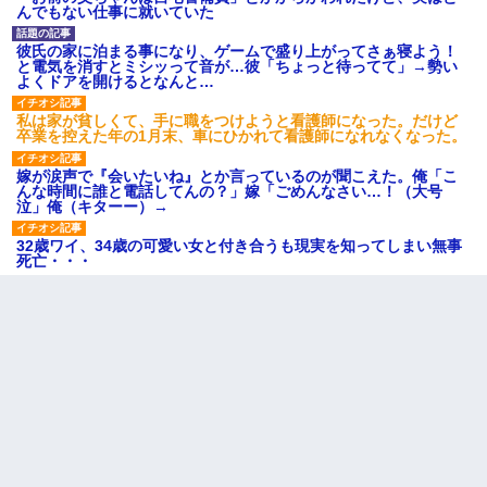
んでもない仕事に就いていた
彼氏の家に泊まる事になり、ゲームで盛り上がってさぁ寝よう！
と電気を消すとミシッって音が…彼「ちょっと待ってて」→勢い
よくドアを開けるとなんと…
私は家が貧しくて、手に職をつけようと看護師になった。だけど
卒業を控えた年の1月末、車にひかれて看護師になれなくなった。
嫁が涙声で『会いたいね』とか言っているのが聞こえた。俺「こ
んな時間に誰と電話してんの？」嫁「ごめんなさい…！（大号
泣」俺（キターー）→
32歳ワイ、34歳の可愛い女と付き合うも現実を知ってしまい無事
死亡・・・