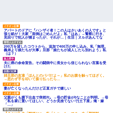
アパートのドアに『ハンザイ者！この人はさいあくの人です』と
張り紙が！大家「面倒はごめんだよ」私「はあ」→警察に行き、
見回りで犯人が捕まったが、それが…｜生活｜ヌルポあんてな
200万を貸したコウトから、追加で400万の申し込み、私「無理。
義弟より娘たちが大事」旦那「娘たちが成人したら別れよう」私
（は？）
夫に癌の余命宣告。その闘病中に長女から信じられない言葉を受
けた
姉旦那の友達「ほんとのパパだよ～」私のお腹を触ってほざく。
→思わず手を叩いて振り払ったら…
妻が亡くなったんだけど正直ガチで嬉しい
父親がくも膜下出血で突然ﾀﾋ。→母の貯金が0なことが判明。→母
「私を家に置いてほしい、どうか見捨てないで(土下座」俺・嫁
「…」