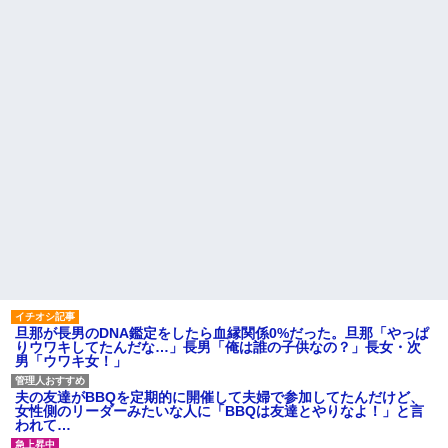
てくるウザい人なんなの？しか
青雲のCMソングをちいかわの
もすごく楽しそうに言ってきて...
劇中歌だと思っていた模様
【反抗期】 娘が水筒をぶん投
自分が過去に目撃した「なん
げ私の手の甲にヒット。私
じゃそりゃ！？」って感じの事
「(泣)」娘「うっぜーな、泣くな
故の例
ら自分の部屋へいけ」私「手が
腫れて痛い」→手を見せると…
主な税金の成り立ちを調べて
「...
みたよ
私の通勤時間30分・夫の通勤
時間3時間半の場所にマンション
を購入したら、夫に「もう疲れ
た、離婚したい。子供に会えな
くてもいいから1人になりた...
社員旅行先で知り合った女性
とアドレス交換し密会を続け
た。相手は処●だったので「一生
大事にしたい」の口説き文句で
アッサリ落ちた。簡単に切れる...
ハードオフに売っていた4万
4000円のフィギュアがヤバすぎ
るｗｗｗｗｗｗ「こんな高い
の？ｗｗ」「逆に超安い」
旦那が長男のDNA鑑定をしたら血縁関係0%だった。旦那「やっぱ
りウワキしてたんだな…」長男「俺は誰の子供なの？」長女・次
私「ちょっと、人の家の金庫
男「ウワキ女！」
触らないでよ！」キチママ『そ
こに金庫があったから、開けて
みようとしただけ☆』義兄「泥
夫の友達がBBQを定期的に開催して夫婦で参加してたんだけど、
は出てけ！二度と来るな！」結
女性側のリーダーみたいな人に「BBQは友達とやりなよ！」と言
果・・・
われて…
私「初めて飲む味だけどなん