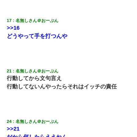
近所のお寺に住み込みで手伝いしてる知的障害のオッサンがい
た。ある日、オッサンが火かき棒を持って顔を真っ赤にしながら
走り回っていて…
17
名無しさん＠おーぷん
>>16
姉旦那の友達「ほんとのパパだよ～」私のお腹を触ってほざく。
→思わず手を叩いて振り払ったら…
どうやって手を打つんや
【身体で払わせて】女友達「ごめん、何も言わずにお金貸してく
ださい……」俺「いいよ！いくら？」女友達「10万円ぐら
い……」俺「ほい！10万！」→
21
名無しさん＠おーぷん
放置子が病院送りになったらしい → 俺（二度と帰ってくるなよ…
嫁を半身不随にしやがった恨みは、正直こんなもんじゃ晴れな
行動してから文句言え
い）
行動してないんやったらそれはイッチの責任
私『貯金貯まったし、やっと家建てられるね！』夫「実家を二世
帯住宅にした。それに貯金使った」→私『離婚しよう』夫「え
っ」私『使った貯金はあげるから』→すると…
24
名無しさん＠おーぷん
朝起きたら嫁がいなかった。俺（嫁も嫁実家も電話に出ない…不
安だ）→ 仕事を早退して帰宅すると、嫁と嫁両親と知らない男が
>>21
２人・・・
だから何したらええねん