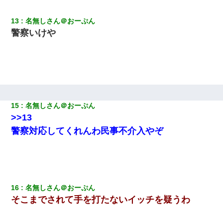
ル薔薇色ひこう疹」という症状だと言われた
13
名無しさん＠おーぷん
【クズ】昔、兄がお見合いして「ブスすぎｗｗｗ」と断った女性
警察いけや
が、兄の同級生と結婚。それを知った兄は荒れ狂い、｢嫁さん、俺
のお古ですが気分はどう？」とメールを送った→
夫の友達がBBQを定期的に開催して夫婦で参加してたんだけど、
女性側のリーダーみたいな人に「BBQは友達とやりなよ！」と言
われて…
15
名無しさん＠おーぷん
【驚愕】私「今まで育てた分のお金返してね(冗談)」息子「はい、
3000万円」→数年後。私「妹が病気になったから援助して欲し
>>13
い」→
警察対応してくれんわ民事不介入やぞ
【唖然】帰宅したら旦那のスポーツカーが消えていた。警察『目
立つし、すぐ見つかるかもしれません』→ 数時間後・・警察『××
さんご存じですか？』
書店「息子さんが万引きしました」私「はっ？(息子目の前にいる
16
名無しさん＠おーぷん
し…)うちの子ではないので迎えに行きません」→息子を名乗って
そこまでされて手を打たないイッチを疑うわ
た人物の正体が判明するも・・・