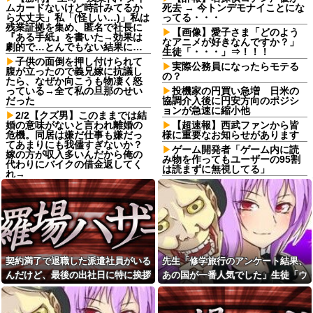
ムカードないけど時計みてるか
死去 → 今トンデモナイことにな
ら大丈夫」私「(怪しい…)」私は
ってる・・・
残業証拠を集め、匿名で社長に
【画像】愛子さま「どのよう
『ある手紙』を書いた→効果は
なアニメが好きなんですか？」
劇的で…とんでもない結果に…
生徒「・・・」⇒！！！
子供の面倒を押し付けられて
実際公務員になったらモテる
腹が立ったので義兄嫁に抗議し
の？
たら、なぜか向こうも物凄く怒
っている→全て私の旦那のせい
投機家の円買い急増 日米の
だった
協調介入後に円安方向のポジシ
ョンが急速に縮小他
2/2【クズ男】このままでは結
婚の意味がないと言われ離婚の
【超速報】西武ファンから皆
危機。同居は嫌だ仕事も嫌だっ
様に重要なお知らせがあります
てあまりにも我儘すぎないか？
ゲーム開発者「ゲーム内に読
嫁の方が収入多いんだから俺の
み物を作ってもユーザーの95割
代わりにバイクの借金返してく
は読まずに無視してる」
れ→
彼氏の家に遊びに行ったら彼
彼女と紫陽花見に行ったらス
母が大皿から唐揚げを素手でつ
ニーカーを履いてきてた。普通
まんでひとくちかじり、残りを
かわいいぺたんこ靴とかじゃな
大皿へ戻した。私目が点。あり
いの？コーヒーや手作り菓子も
えないと彼氏に言ったら彼氏激
持ってこないしさぁ…
おこ
転校生と仲良くなってその子
娘の下着をチェックして職場
の家に遊びに行ったら私が小さ
に暴露する狂気の母親！娘の彼
契約満了で退職した派遣社員がいる
先生「修学旅行のアンケート結果、
い頃に撮った写真があった
氏を呪い「洗濯物のパンツ見て
んだけど、最後の出社日に特に挨拶
あの国が一番人気でした」生徒「ウ
予約していた美容室が臨時休
性生活を察して泣きたい」と周
業。連絡くれてもいいのに
囲に暴露していて気持ち悪すぎ
も菓子折りもなにもなく...
ソだ！沖縄や北海道が人気だっ
た
小６娘が家のこと何もしてく
た！」→トンデモナイことに・・・
れてなくて動画ばかり見てる。
高校の夏休みに両親いない日