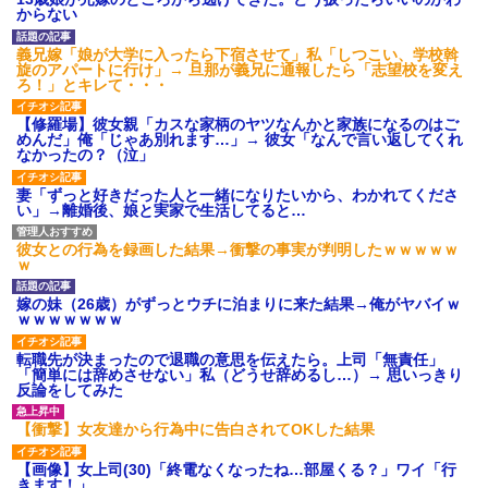
タ
からない
後続車にクラクションを鳴ら
され彼氏が逆切れ。「何クラク
義兄嫁「娘が大学に入ったら下宿させて」私「しつこい、学校斡
ション鳴らしてんだ！降りてこ
旋のアパートに行け」→ 旦那が義兄に通報したら「志望校を変え
いよ！」と怒鳴りだし...
ろ！」とキレて・・・
【衝撃】報酬100万円超の治験
募集がこちらｗｗｗｗｗ(※画像
【修羅場】彼女親「カスな家柄のヤツなんかと家族になるのはご
あり)
めんだ」俺「じゃあ別れます…」→ 彼女「なんで言い返してくれ
なかったの？（泣」
【ネット騒然】惨殺されたタ
ワマン頂き女子のこの動画、す
げえええええｗｗｗｗｗｗｗｗ
妻「ずっと好きだった人と一緒になりたいから、わかれてくださ
ｗｗｗ
い」→離婚後、娘と実家で生活してると…
【愕然】白のクラウン俺氏、
高速道路左車線を制限速度で走
彼女との行為を録画した結果→衝撃の事実が判明したｗｗｗｗｗ
った結果wwwwwwwwwwww
ｗ
百年の恋12-899 食べた量を
張り合ってくる
嫁の妹（26歳）がずっとウチに泊まりに来た結果→俺がヤバイｗ
【悲報】佐藤輝明・・・２軍
ｗｗｗｗｗｗｗ
でも盛大にやらかす←あまり悲
しませないでくれ
転職先が決まったので退職の意思を伝えたら。上司「無責任」
「簡単には辞めさせない」私（どうせ辞めるし…）→ 思いっきり
反論をしてみた
【衝撃】女友達から行為中に告白されてOKした結果
【画像】女上司(30)「終電なくなったね…部屋くる？」ワイ「行
きます！」