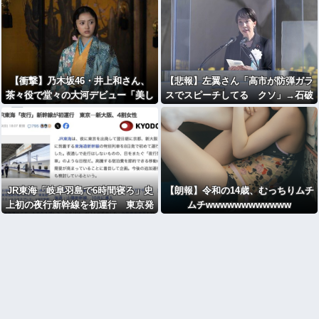
【衝撃】乃木坂46・井上和さん、
【悲報】左翼さん「高市が防弾ガラ
茶々役で堂々の大河デビュー「美し
スでスピーチしてる クソ」→石破
い」「迫力あった」ｗｗｗｗｗｗｗ
もしていた
ｗｗｗ
JR東海「岐阜羽島で6時間寝ろ」史
【朗報】令和の14歳、むっちりムチ
上初の夜行新幹線を初運行 東京発
ムチwwwwwwwwwwww
22時新大阪着翌7時