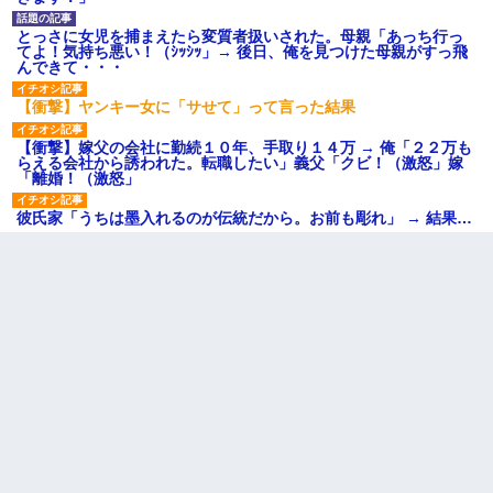
とっさに女児を捕まえたら変質者扱いされた。母親「あっち行っ
てよ！気持ち悪い！（ｼｯｼｯ」→ 後日、俺を見つけた母親がすっ飛
んできて・・・
【衝撃】ヤンキー女に「サせて」って言った結果
【衝撃】嫁父の会社に勤続１０年、手取り１４万 → 俺「２２万も
らえる会社から誘われた。転職したい」義父「クビ！（激怒」嫁
「離婚！（激怒」
彼氏家「うちは墨入れるのが伝統だから。お前も彫れ」 → 結果…