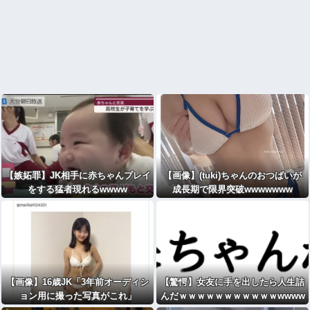
【嫉妬罪】JK相手に赤ちゃんプレイ
【画像】(tuki)ちゃんのおつぱいが
をする猛者現れるwwww
成長期で限界突破wwwwwww
【画像】16歳JK「3年前オーディシ
【驚愕】女友に手を出したら人生詰
ョン用に撮った写真がこれ」
んだｗｗｗｗｗｗｗｗｗｗｗwwww