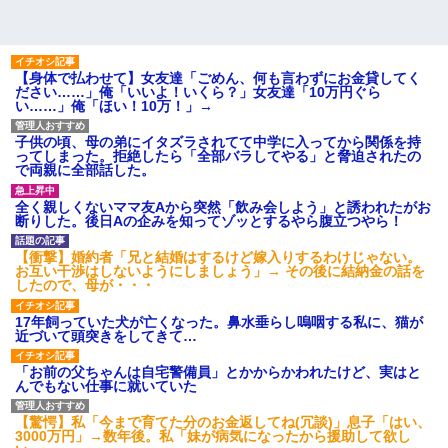
【身体で払わせて】女友達「ごめん、何も言わずにお金貸してく
ださい……」俺「いいよ！いくら？」女友達「10万円ぐら
い……」俺「ほい！10万！」→
子供の頃、母の弟にイタズラされてて中学に入ってから関係を持
ってしまった。拒絶したら「全部バラしてやる」と脅迫されたの
で両親に全部話した。
全く親しくないママ友Aから突然「飲み会しよう」と誘われたがお
断りした。後日Aの企みを知ってゾッとするやら腹立つやら！
【衝撃】婚約者「兄と結婚はするけど嫁入りするわけじゃない。
お互い干渉はしないようにしましょう」→ その後に結納金の話を
したので、母が・・・
17年飼っていた犬が亡くなった。鼻水垂らし嗚咽する私に、猫が
近づいて頭突きをしてきて…
「お前の父ちゃんは自宅警備員」とかからかわれたけど、実はと
んでもない仕事に就いていた
【驚愕】私「今まで育てた分のお金返してね(冗談)」息子「はい、
3000万円」→数年後。私「妹が病気になったから援助して欲し