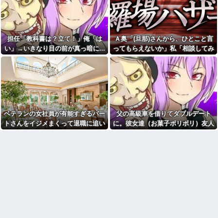
その姿が情けなくて...
に家に泊めた仲良しの子と成り
行きで百合な関係に。卒業して
初カノの女とそのまま結婚。
別々の大学になり彼女に彼が出
自分を愛した女が「他の男に抱
来た。私はショックで…
かれてた」事実を知った俺、辛
すぎる
久しぶりに地元の同窓会に行
担任「教科書は？立て！」俺「は
Ａ奥「(旦那)さんから、ひとこと言
ったら、私を見た瞬間何人かが
私「そのマンガ面白い？」友
い」→いきなり目の前が真っ暗に...
ってもらえないか」私「相談してみ
固まった。「え、生きてたの？｣
達「読めばわかるよ」→感想を
る」→ 人がおかしくなった瞬間を目
聞きたかっただけなのに話が噛
幼稚園からお花をやっている
み合わなくて…
私の活けた花を、義兄嫁がボロ
の前で見て...
クソにけなした
【画像】のり弁の価格、庶民
には届かなくなってしまう
子供を外遊びさせていると。
一昨日と今日同じ女の子に話し
一人っ子母子家庭育ちワイ(26)
かけられ...
無職の母親が再婚するらしくて
驚愕
今でも「日本が世界トップ」
ベテランの女社員が有能すぎるパー
父の高級車を借りてダブルデート
なものって何がある？
【画像】付き合いたて彼女
トさんをイジメまくって退職に追い
に。彼女達（お菓子ボリボリ）友人
「ごめーんちょびっツ散らかっ
青雲のCMソングをちいかわの
てるけど上がって～！」←お前
劇中歌だと思っていた模様
こんだ。しかし…….. → パート
「人の車の中だぞ。やめろ」→する
らだったらコレ別れる
職場の60代女パートが若手か
さん「実は…w」私「えぇ…」
と…
か？？？？？
らうるせえクソ婆と言われたと
【衝撃】「史上最大のデマ、
相談があって、20代男の部下を
流言飛語」と聞いて思いつくの
注意した
は？→大体一致する件w w w w
同僚ママ「いや…これはあ
w w w
の…今月、旦那の収入が少なく
【怒報】電車乗り込みぼく
て…」私「はい？」→ 同僚ママ
「おっ、可愛いミニスカＯＬち
が隠したものを見ると・・・
ゃんの隣あいてんじゃん！座っ
自分が過去に目撃した「なん
たろ！」→結果w w w w w w w
じゃそりゃ！？」って感じの事
w
故の例