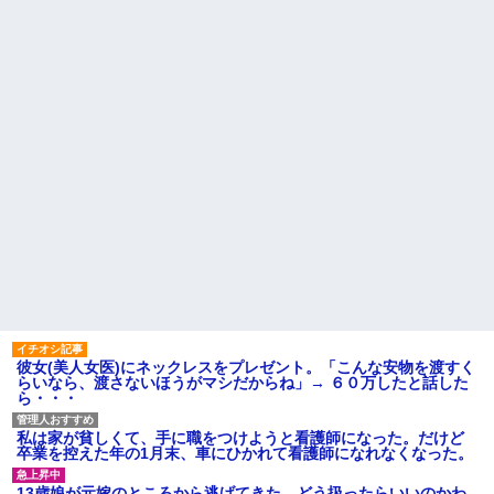
【反抗期】 娘が水筒をぶん投
旦那の携帯に義母から着信。
げ私の手の甲にヒット。私
「たーくん？（←旦那）パパ
「(泣)」娘「うっぜーな、泣くな
（←義父）の誕生日ご飯どうす
ら自分の部屋へいけ」私「手が
る？」
腫れて痛い」→手を見せると…
「...
主な税金の成り立ちを調べて
みたよ
私の通勤時間30分・夫の通勤
時間3時間半の場所にマンション
を購入したら、夫に「もう疲れ
た、離婚したい。子供に会えな
くてもいいから1人になりた...
社員旅行先で知り合った女性
とアドレス交換し密会を続け
た。相手は処●だったので「一生
大事にしたい」の口説き文句で
アッサリ落ちた。簡単に切れる...
ハードオフに売っていた4万
4000円のフィギュアがヤバすぎ
るｗｗｗｗｗｗ「こんな高い
の？ｗｗ」「逆に超安い」
私「ちょっと、人の家の金庫
彼女(美人女医)にネックレスをプレゼント。「こんな安物を渡すく
触らないでよ！」キチママ『そ
らいなら、渡さないほうがマシだからね」→ ６０万したと話した
こに金庫があったから、開けて
ら・・・
みようとしただけ☆』義兄「泥
は出てけ！二度と来るな！」結
果・・・
私は家が貧しくて、手に職をつけようと看護師になった。だけど
私「初めて飲む味だけどなん
卒業を控えた年の1月末、車にひかれて看護師になれなくなった。
のお茶？」彼「ちっ！」私「」
【GIF】JSのカンチョーワロ
13歳娘が元嫁のところから逃げてきた。どう扱ったらいいのかわ