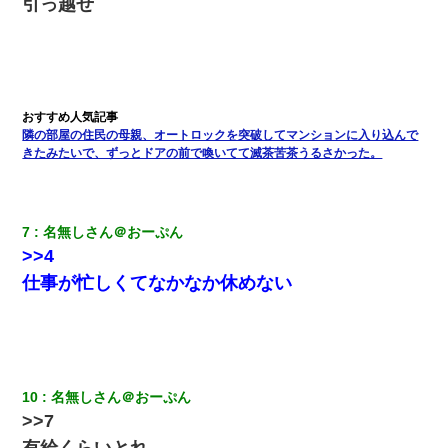
引っ越せ
彼女(37)の情欲がえげつない件ｗｗｗｗｗｗｗ
【GJ!】会社から帰宅中、広い駐車場にエンジンかけっ放しの車を
発見。しかも「ヒィ～」みたいな声も聞こえてきたので気になっ
て近寄ったら女の子がおっさんの下敷きになってた
隣の部屋の住民の母親、オートロックを突破してマンションに入り込んで
きたみたいで、ずっとドアの前で喚いてて滅茶苦茶うるさかった。
わい(42)渋谷の夜のサービスで19の女の子にゴックンさせた結果
ｗｗｗｗｗｗｗｗ
7
名無しさん＠おーぷん
我が家のガレージに見知らぬ車。俺「もしもし、玄関にもシャッ
>>4
ターリモコンあるだろ？DOWNのボタン押してｗ」→ 待つこと１
時間弱・・・
仕事が忙しくてなかなか休めない
【報告者がキチ】嫁「妊娠した」俺『それじゃあ皆に祝ってもら
おう』友人達を家に連れ帰ってホームパーティー→俺『皆に祝え
てもらえて良かったな！』→
10
名無しさん＠おーぷん
童貞俺、宅飲みした女友達2人を家に泊めた結果ｗｗｗｗｗｗ
>>7
有給くらいとれ