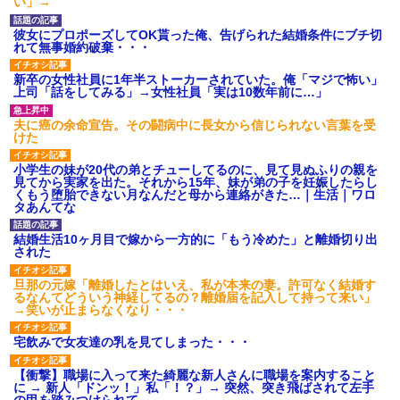
い」→
彼女にプロポーズしてOK貰った俺、告げられた結婚条件にブチ切
れて無事婚約破棄・・・
新卒の女性社員に1年半ストーカーされていた。俺「マジで怖い」
上司「話をしてみる」→女性社員「実は10数年前に…」
夫に癌の余命宣告。その闘病中に長女から信じられない言葉を受
けた
小学生の妹が20代の弟とチューしてるのに、見て見ぬふりの親を
見てから実家を出た。それから15年、妹が弟の子を妊娠したらし
くもう堕胎できない月なんだと母から連絡がきた…｜生活｜ワロ
タあんてな
結婚生活10ヶ月目で嫁から一方的に「もう冷めた」と離婚切り出
された
旦那の元嫁「離婚したとはいえ、私が本来の妻。許可なく結婚す
るなんてどういう神経してるの？離婚届を記入して持って来い」
→笑いが止まらなくなり・・・
宅飲みで女友達の乳を見てしまった・・・
【衝撃】職場に入って来た綺麗な新人さんに職場を案内すること
に → 新人「ドンッ！」私「！？」→ 突然、突き飛ばされて左手
の甲を踏みつけられて…