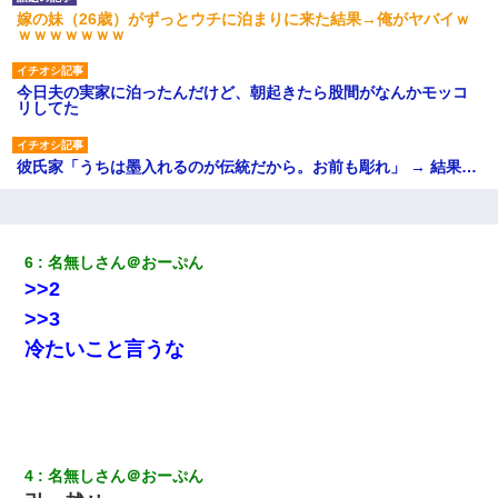
嫁の妹（26歳）がずっとウチに泊まりに来た結果→俺がヤバイｗ
ｗｗｗｗｗｗｗ
今日夫の実家に泊ったんだけど、朝起きたら股間がなんかモッコ
リしてた
彼氏家「うちは墨入れるのが伝統だから。お前も彫れ」 → 結果…
日航機墜落事故の「ここからは日本語で大丈夫ですよ〜」の絶望
感がヤバイ・・・
6
名無しさん＠おーぷん
>>2
ミスした新人(♀)に冗談で「行為させてくれたら許してあげる」っ
て言ったら・・・
>>3
冷たいこと言うな
俺「初対面でなに言ったか覚えてる？」嫁「臭いんだよ！キモオ
タ？だっけ？」俺「だいたい合ってる。で、なんで告白してきた
の？」→
アパートのドアに『ハンザイ者！この人はさいあくの人です』と
4
名無しさん＠おーぷん
張り紙が！大家「面倒はごめんだよ」私「はあ」→警察に行き、
見回りで犯人が捕まったが、それが…｜生活｜ヌルポあんてな