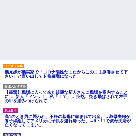
義兄嫁が義実家で「コロナ陽性だったからこのまま療養させて下
さい」と言い出してド修羅場になった
【衝撃】職場に入って来た綺麗な新人さんに職場を案内すること
に → 新人「ドンッ！」私「！？」→ 突然、突き飛ばされて左手
の甲を踏みつけられて…
高1のとき男に襲われ、不妊の叔母に頼まれて出産。→叔母夫婦が
養子縁組してアメリカに子供を連れ帰った。→9・11で叔母夫婦が
亡くなってしまい…