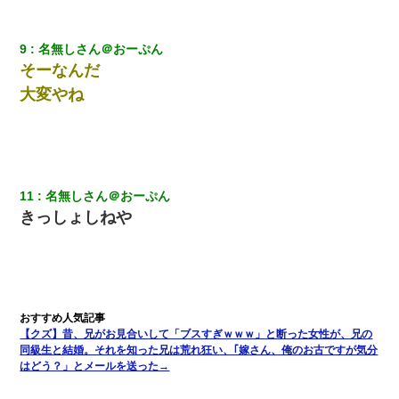
【考察】兄嫁急死の1年後、兄が引越すというので手伝いに行った
ら下着が入った引き出しの奥にとんでもないモノを見つけた
9
名無しさん＠おーぷん
ずっとニートだと思ってた同居の義弟が投資で旦那より稼いでる
そーなんだ
とか知らなかった…
大変やね
父が他界→父のフリン相手『どうか相続を放棄して下さい、昔の
ことは謝ります。ごめんなさい…』私「お子さんはフリン略奪婚
って知ってるの？」相手『 』結果→
11
名無しさん＠おーぷん
200万を貸したコウトから、追加で400万の申し込み、私「無理。
義弟より娘たちが大事」旦那「娘たちが成人したら別れよう」私
きっしょしねや
（は？）
妻と同居し始めたときから、よく妻が「どこかで音漏れしてな
い？音楽聞こえる」と言っていて…
ホテルに泊まったんだけど従業員が最悪だった。折角の旅行で何
【クズ】昔、兄がお見合いして「ブスすぎｗｗｗ」と断った女性が、兄の
故私が怒鳴られなきゃいけなかったのだ
同級生と結婚。それを知った兄は荒れ狂い、｢嫁さん、俺のお古ですが気分
はどう？」とメールを送った→
体中に赤い蕁麻疹みたいなのができて、皮膚科にいったら「ジベ