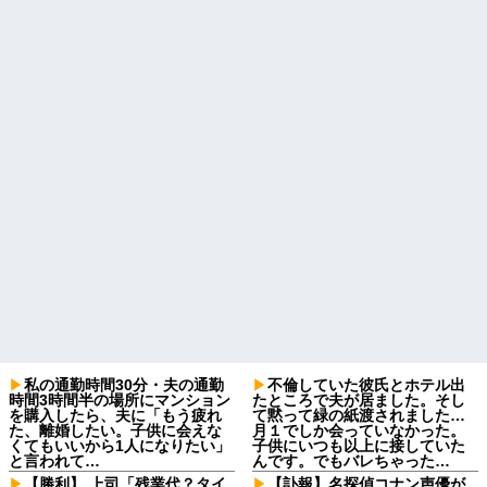
私の通勤時間30分・夫の通勤
不倫していた彼氏とホテル出
時間3時間半の場所にマンション
たところで夫が居ました。そし
を購入したら、夫に「もう疲れ
て黙って緑の紙渡されました…
た、離婚したい。子供に会えな
月１でしか会っていなかった。
くてもいいから1人になりたい」
子供にいつも以上に接していた
と言われて…
んです。でもバレちゃった…
【勝利】 上司「残業代？タイ
【訃報】名探偵コナン声優が