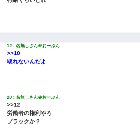
生保レディと行為する為に駆け引きしてみた結果ｗｗｗｗｗｗｗ
ｗｗｗｗｗ
小学生の妹が20代の弟とチューしてるのに、見て見ぬふりの親を
見てから実家を出た。それから15年、妹が弟の子を妊娠したらし
くもう堕胎できない月なんだと母から連絡がきた…｜生活｜ワロ
タあんてな
12
名無しさん＠おーぷん
>>10
男だけどリベンジポノレノの被害者になって未だに人生が立ち直
せない
取れないんだよ
父親がくも膜下出血で突然ﾀﾋ。→母の貯金が0なことが判明。→母
「私を家に置いてほしい、どうか見捨てないで(土下座」俺・嫁
「…」
20
名無しさん＠おーぷん
嘘をついてフリン旅行へ出かけた嫁→翌日、嫁「ただいま～」旦
>>12
那「娘がシんだよ。何度も連絡したのに…」嫁「えっ」→なん
と・・・
労働者の権利やろ
ブラックか？
宅飲みで女友達の乳を見てしまった・・・