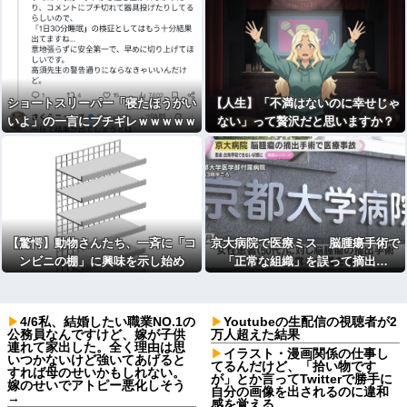
ショートスリーパー「寝たほうがい
【人生】「不満はないのに幸せじゃ
いよ」の一言にブチギレｗｗｗｗｗ
ない」って贅沢だと思いますか？
（※動画あり）
【驚愕】動物さんたち、一斉に「コ
京大病院で医療ミス 脳腫瘍手術で
ンビニの棚」に興味を示し始め
「正常な組織」を誤って摘出…
る・・・
4/6私、結婚したい職業NO.1の
Youtubeの生配信の視聴者が2
公務員なんですけど、嫁が子供
万人超えた結果
連れて家出した。全く理由は思
イラスト・漫画関係の仕事し
いつかないけど強いてあげると
てるんだけど、「拾い物です
すれば母のせいかもしれない。
が」とか言ってTwitterで勝手に
嫁のせいでアトピー悪化しそう
自分の画像を出されるのに違和
→
感を覚える。。