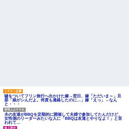
里さん←こう言うのでいいんだ
映画デートの予定をドタキャ
よが目一杯詰まってると話題にw
ンされて、見てない映画のチケ
w w w w w w w w
代を奢らされて、これはダメだ
AIさん、ドラクエ6を理想的に
と思って別れたよ
アニメ化してしまう
義実家「同居して自営業手伝
【驚愕】SNSで異性とやりと
え！」タダ働きさせようとする
り《不倫》になる？→既婚男女
義両親に時給3000円・残業なし
の約7割がまさかの『こう』回答
等の「現実的条件」を提示した
してしまうw w w w w w w w
ら、ブチギレられて絶句ｗｗ←
タダで働く嫁がいるわけないだ
【悲報】 ワイ「ラーメン一袋
ろ
だけじゃ足らんわ！二袋作った
ろ！」→結果ｗｗｗ
部下に厳しく、人付き合いも
悪い上司は陰口の対象によくな
ハードオフに売っていた4万
っていたが・・・
4000円のフィギュアがヤバすぎ
るｗｗｗｗｗｗ「こんな高い
お盆になると旦那の祖父母宅
の？ｗｗ」「逆に超安い」
に５泊くらいさせられる。旦那
は「行かなくていいよ」って言
私「ちょっと、人の家の金庫
うんだけどトメに誘われると断
触らないでよ！」キチママ『そ
れなくなってしまう
こに金庫があったから、開けて
みようとしただけ☆』義兄「泥
主な税金の成り立ちを調べて
は出てけ！二度と来るな！」結
みたよ
嘘をついてフリン旅行へ出かけた嫁→翌日、嫁「ただいま～」旦
果・・・
那「娘がシんだよ。何度も連絡したのに…」嫁「えっ」→なん
私「初めて飲む味だけどなん
と・・・
のお茶？」彼「ちっ！」私「」
【GIF】JSのカンチョーワロ
夫の友達がBBQを定期的に開催して夫婦で参加してたんだけど、
タ
女性側のリーダーみたいな人に「BBQは友達とやりなよ！」と言
後続車にクラクションを鳴ら
われて…
され彼氏が逆切れ。「何クラク