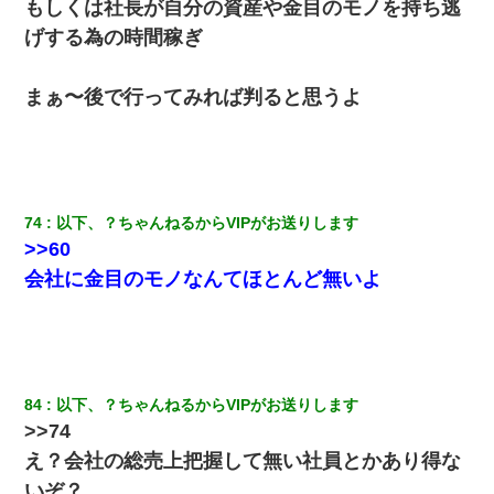
もしくは社長が自分の資産や金目のモノを持ち逃
宅飲みで女友達の乳を見てしまった・・・
げする為の時間稼ぎ
小学生の妹が20代の弟とチューしてるのに、見て見ぬふりの親を
見てから実家を出た。それから15年、妹が弟の子を妊娠したらし
まぁ〜後で行ってみれば判ると思うよ
くもう堕胎できない月なんだと母から連絡がきた…｜生活｜ワロ
タあんてな
私「結婚やめるわ」 婚約者「え？なんでなんで？」 → 放置した
結果…｜生活｜ワロタあんてな
74
以下、？ちゃんねるからVIPがお送りします
>>60
ワイ144kg彼女98kgデブカップル、1年間毎日行為しまくった結
果
会社に金目のモノなんてほとんど無いよ
義兄嫁が義実家で「コロナ陽性だったからこのまま療養させて下
さい」と言い出してド修羅場になった
デパートの外商『私さんだと名乗る女が、ツケで宝石を買おうと
84
以下、？ちゃんねるからVIPがお送りします
していて…』私「！？」→ 翌日。ママ友たちの様子が微妙におか
>>74
しくなり・・・
え？会社の総
売
上把握して無い社員とかあり得な
いぞ？
夫の友達がBBQを定期的に開催して夫婦で参加してたんだけど、