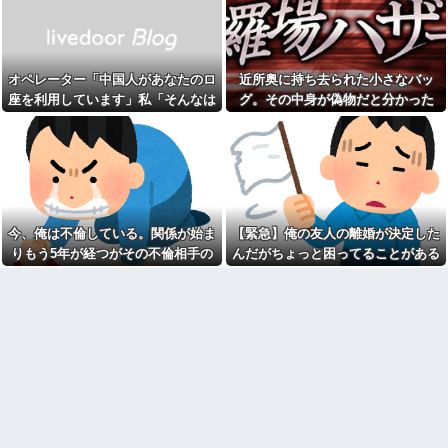
「ぷっｗｗｗｗｗ」⇒！
壊さずに見返す方法を考えたく
て…
欠勤連絡してきた後輩を「未
読スルー」して強引に出勤させ
最近はどこでもAI生成画像の
た。無事に終わった夜、後輩か
広告がたくさん出るようになっ
ら届いた「意味深なLINE」の内
たよね
オペレーター「中国人があなたのロ
近所奥に持ち去られた小さなバッ
容に血の気が引いた話←完全に
20歳の大学生の女友達が47歳
未読スルー見抜かれてて草
座を利用しています」私「そんなは
グ。その中身が偽物だと分かった
のおっさんと付き合ってる。卒
旦那の祖父が亡くなった。私
ずない！」→Amazonで買い物をし
時、どんな顔をするのか楽しみで…
業後に結婚するらしいが、やめ
「エプロン持って行った方がい
た方がいいと思うワイがおかし
た後、とんでもない事態に…
いよね」旦那「余計な出費すん
いのか？
な。そんなもん買うなら今後一
鍵失くした男「45分だけ部屋
切金を出さねぇぞ」私「え
に入れろ！何もしないから！」
っ…」
→女子大生「無理です（警察呼
【速報】ユニクロの置くだけ
びます）」→男「熱中症になれ
セルフレジ、スーパーにも導入
ってか！使えないな！」完全に...
今、俺は不倫している。関係が始ま
【緊急】俺の友人の離婚が決定した
へ
【は？】 停車中、車にぶつけ
りもう5年が経つがその不倫相手の
んだがちょっと困ってることがある
コトメが女の子を出産したの
られた私「警察呼ぶ」相手のお
で義実家へアポ無し凸。「コト
スマホを見てしまい...
ばさん「今時間ないんだけど！
メさんとこも女の子なんです
警察何分で来るの！？早くし
ね。女の子産むなんて女として
ろ！怒」私「はぁ？」そこへ警...
は不良品ですね。ま、不良品同
【爆笑動画】ママさん「新し
士仲良くしましょう。
い洗濯機買って1発目に回したら
【疑問】スポーツ漫画で退部
コレw」←こwれwはw w w w w
する奴が「俺たちは楽しくやり
w w w w w
たかったんだよ」って言い出す
フリマ民「あと500円値下げ出
理由ｗｗｗｗｗ
来ませんか????」ワイ「ほ～い
文系学部卒ってどんな仕事に
購入ｗ」
就くの？結局何で食っていくか
【画像】令和最新版の宇垣美
わからないんだけど...