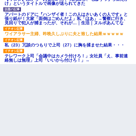
け」というタイトルで画像が送られてきた
アパートのドアに『ハンザイ者！この人はさいあくの人です』と
張り紙が！大家「面倒はごめんだよ」私「はあ」→警察に行き、
見回りで犯人が捕まったが、それが…｜生活｜ヌルポあんてな
ワイアラサー主婦、昨晩久しぶりに夫と致した結果ｗｗｗｗｗ
私（23）冗談のつもりで上司（27）に胸を揉ませた結果・・・
テレワーク上司「会議中はカメラ付けろ！」女社員「え、事前連
絡無しは無理」上司「いいから付けろ！」→