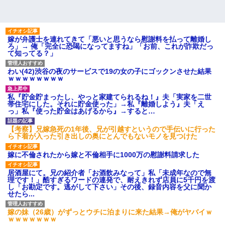
嫁が弁護士を連れてきて「悪いと思うなら慰謝料を払って離婚し
ろ」→ 俺「完全に恐喝になってますね」「お前、これが詐欺だっ
て知ってる？」
わい(42)渋谷の夜のサービスで19の女の子にゴックンさせた結果
ｗｗｗｗｗｗｗｗ
私『貯金貯まったし、やっと家建てられるね！』夫「実家を二世
帯住宅にした。それに貯金使った」→私『離婚しよう』夫「え
っ」私『使った貯金はあげるから』→すると…
【考察】兄嫁急死の1年後、兄が引越すというので手伝いに行った
ら下着が入った引き出しの奥にとんでもないモノを見つけた
嫁に不倫されたから嫁と不倫相手に1000万の慰謝料請求した
居酒屋にて。兄の紹介者「お酒飲みなって」私「未成年なので無
理です！」酷すぎるワードの連発で、耐えきれず店員に5千円を渡
し「お勘定です。逃がして下さい」その後、録音内容を父に聞か
せたら...
嫁の妹（26歳）がずっとウチに泊まりに来た結果→俺がヤバイｗ
ｗｗｗｗｗｗｗ