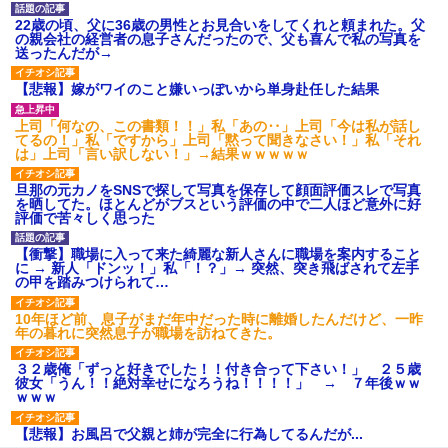
22歳の頃、父に36歳の男性とお見合いをしてくれと頼まれた。父
の親会社の経営者の息子さんだったので、父も喜んで私の写真を
送ったんだが→
【悲報】嫁がワイのこと嫌いっぽいから単身赴任した結果
上司「何なの、この書類！！」私「あの‥」上司「今は私が話し
てるの！」私「ですから」上司「黙って聞きなさい！」私「それ
は」上司「言い訳しない！」→結果ｗｗｗｗｗ
旦那の元カノをSNSで探して写真を保存して顔面評価スレで写真
を晒してた。ほとんどがブスという評価の中で二人ほど意外に好
評価で苦々しく思った
【衝撃】職場に入って来た綺麗な新人さんに職場を案内すること
に → 新人「ドンッ！」私「！？」→ 突然、突き飛ばされて左手
の甲を踏みつけられて…
10年ほど前、息子がまだ年中だった時に離婚したんだけど、一昨
年の暮れに突然息子が職場を訪ねてきた。
３２歳俺「ずっと好きでした！！付き合って下さい！」 ２５歳
彼女「うん！！絶対幸せになろうね！！！！」 → ７年後ｗｗ
ｗｗｗ
【悲報】お風呂で父親と姉が完全に行為してるんだが...