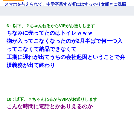
スマホを与えられて、中学卒業する頃にはすっかり女叩きに洗脳
された弟が、大学進学のために一人暮らししたいと言い出した。
妻と同居し始めたときから、よく妻が「どこかで音漏れしてな
6
以下、？ちゃんねるからVIPがお送りします
い？音楽聞こえる」と言っていて…
ちなみに
売
ってたのはトイレｗｗｗ
物が入ってこなくなったのが2月半ばで何一つ入
「パワハラを受けたから思い切って転職した」とSNSで呟いた
ら、速攻でパワハラかました元上司がLINEを送ってきた。
ってこなくて納品できなくて
工期に遅れが出てうちの会社起因ということで弁
【衝撃】ヤンキー女に「サせて」って言った結果
済義務が出て終わり
子供の頃、母の弟にイタズラされてて中学に入ってから関係を持
ってしまった。拒絶したら「全部バラしてやる」と脅迫されたの
で両親に全部話した。
10
以下、？ちゃんねるからVIPがお送りします
彼にプロポーズされたんだけど、実は資産家だと知って婚約破棄
こんな時間に電話とかありえるのか
した。B子「A男くんと別れたって本当？私が付き合ってもい
い？」
200万を貸したコウトから、追加で400万の申し込み、私「無理。
義弟より娘たちが大事」旦那「娘たちが成人したら別れよう」私