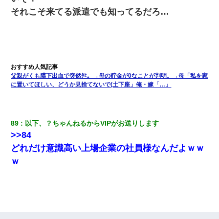
女性側のリーダーみたいな人に「BBQは友達とやりなよ！」と言
それこそ来てる派遣でも知ってるだろ…
われて…
旦那が長男のDNA鑑定をしたら血縁関係0%だった。旦那「やっぱ
りウワキしてたんだな…」長男「俺は誰の子供なの？」長女・次
男「ウワキ女！」
父親がくも膜下出血で突然ﾀﾋ。→母の貯金が0なことが判明。→母「私を家
22歳の頃、父に36歳の男性とお見合いをしてくれと頼まれた。父
の親会社の経営者の息子さんだったので、父も喜んで私の写真を
に置いてほしい、どうか見捨てないで(土下座」俺・嫁「…」
送ったんだが→
同じマンションに住んでる女性が鍵をわかりやすいところに隠し
89
以下、？ちゃんねるからVIPがお送りします
ている事に気づいた俺「忍びこんでみよう！」→ 結果
>>84
どれだけ意識高い上場企業の社員様なんだよｗｗ
私『貯金貯まったし、やっと家建てられるね！』夫「実家を二世
帯住宅にした。それに貯金使った」→私『離婚しよう』夫「え
ｗ
っ」私『使った貯金はあげるから』→すると…
【衝撃】ある工場に配属すると、女の人がみんな退職してしま
う。会社「仕事がハードだし田舎で娯楽も少ないからキツイの
か…」→ 実際は違った