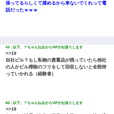
張ってるらしくて揉めるから来ないでくれって電
話だったｗｗｗ
【画像】女上司(30)「終電なくなったね…部屋くる？」ワイ「行
きます！」
男だけどリベンジポノレノの被害者になって未だに人生が立ち直
せない
書店「息子さんが万引きしました」私「はっ？(息子目の前にいる
43
以下、？ちゃんねるからVIPがお送りします
し…)うちの子ではないので迎えに行きません」→息子を名乗って
た人物の正体が判明するも・・・
>>19
自社ビル？もし私物の貴重品が残っていたら他社
小2の頃、妹と昼寝してたら家が火事になってて気づくと逃げ場が
の人かビル掃除のフリをして回収しないと全部持
なかった。妹を抱き締めて「ﾀﾋんじゃうよ」って泣いてたら…
っていかれる（経験者）
小学生の息子が急に様子がおかしくなった。私「理由を聞いても
『わかんない！』って怒鳴り付けてくるし、困っってる」旦那
「話してみるよ」→ 後日・・・
9月に付き合い始めたけどこの、この人と結婚はないわと判断して
60
以下、？ちゃんねるからVIPがお送りします
別れた。その元彼が交通事故で重体になっているらしく…
>>19