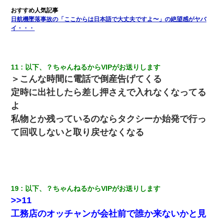
（は？）
日航機墜落事故の「ここからは日本語で大丈夫ですよ〜」の絶望感がヤバ
イ・・・
元旦那から復縁要請。息子「最新型のiPhoneも買えない貧乏は嫌
だ、再婚して」私「なら父親と暮らせ」息子「やった＾＾」私
（もう手遅れだったんだな…）
11
以下、？ちゃんねるからVIPがお送りします
妊娠中に「おいこのブタ女！てめー席譲れ！」と絡まれ腹を殴る
真似された。泣きながら夫に話すと一年後に…
＞こんな時間に電話で倒産告げてくる
定時に出社したら差し押さえで入れなくなってる
ホテルに泊まったんだけど従業員が最悪だった。折角の旅行で何
よ
故私が怒鳴られなきゃいけなかったのだ
私物とか残っているのならタクシーか始発で行っ
て回収しないと取り戻せなくなる
【画像】女の子「お母さん！！私ようやくファッションモデルに
選ばれたの！絶対見に来てね！」→悲しい結果がこれ・・・
隣の部屋の住民の母親、オートロックを突破してマンションに入
り込んできたみたいで、ずっとドアの前で喚いてて滅茶苦茶うる
さかった。
19
以下、？ちゃんねるからVIPがお送りします
>>11
17年飼っていた犬が亡くなった。鼻水垂らし嗚咽する私に、猫が
工務店のオッチャンが会社前で誰か来ないかと見
近づいて頭突きをしてきて…