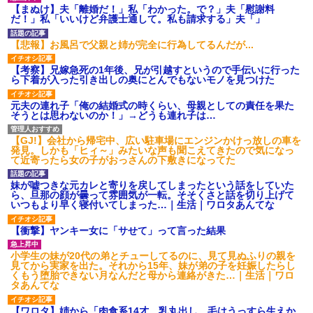
ション鳴らしてんだ！降りてこ
【まぬけ】夫「離婚だ！」私「わかった。で？」夫「慰謝料
いよ！」と怒鳴りだし...
だ！」私「いいけど弁護士通して。私も請求する」夫「」
【衝撃】報酬100万円超の治験
募集がこちらｗｗｗｗｗ(※画像
【悲報】お風呂で父親と姉が完全に行為してるんだが...
あり)
【ネット騒然】惨殺されたタ
【考察】兄嫁急死の1年後、兄が引越すというので手伝いに行った
ワマン頂き女子のこの動画、す
ら下着が入った引き出しの奥にとんでもないモノを見つけた
げえええええｗｗｗｗｗｗｗｗ
ｗｗｗ
元夫の連れ子「俺の結婚式の時くらい、母親としての責任を果た
【愕然】白のクラウン俺氏、
そうとは思わないのか！」→どうも連れ子は…
高速道路左車線を制限速度で走
った結果wwwwwwwwwwww
百年の恋12-899 食べた量を
【GJ!】会社から帰宅中、広い駐車場にエンジンかけっ放しの車を
張り合ってくる
発見。しかも「ヒィ～」みたいな声も聞こえてきたので気になっ
て近寄ったら女の子がおっさんの下敷きになってた
【悲報】佐藤輝明・・・２軍
でも盛大にやらかす←あまり悲
しませないでくれ
妹が嘘つきな元カレと寄りを戻してしまったという話をしていた
ら、旦那の顔が曇って雰囲気が一転。そそくさと話を切り上げて
いつもより早く寝付いてしまった…｜生活｜ワロタあんてな
【衝撃】ヤンキー女に「サせて」って言った結果
小学生の妹が20代の弟とチューしてるのに、見て見ぬふりの親を
見てから実家を出た。それから15年、妹が弟の子を妊娠したらし
くもう堕胎できない月なんだと母から連絡がきた…｜生活｜ワロ
タあんてな
【ワロタ】姉から「肉食系14才、乳丸出し、毛はうっすら生えか