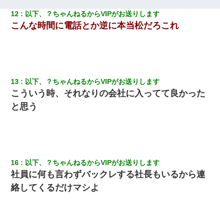
【悲報】お風呂で父親と姉が完全に行為してるんだが...
12
以下、？ちゃんねるからVIPがお送りします
こんな時間に電話とか逆に本当松だろこれ
ワイアラサー主婦、昨晩久しぶりに夫と致した結果ｗｗｗｗｗ
新築の家で。クラクラするくらいの「白粉の匂い」が鼻につくも
嫁＆娘「そんな匂いしない…」ある日、友人奥「素敵なアンティ
ークですね！」俺（！？）
13
以下、？ちゃんねるからVIPがお送りします
こういう時、それなりの会社に入ってて良かった
ナンパにほいほい付いていった私、地獄に落ちる
と思う
16
以下、？ちゃんねるからVIPがお送りします
社員に何も言わずバックレする社長もいるから連
絡してくるだけマシよ