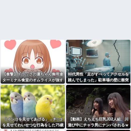
【衝撃】トラックの運ちゃん御用達
80代男性「足がすべってアクセルを
ターミナル食堂のオムライスが強す
踏んでしまった」駐車場の壁に衝突
ぎるｗｗｗｗｗ(※画像あり)
「インコを見せてあげる」→チ○コ
【動画】えちえち巨乳JD2人組、川
を見せてわいせつな行為をした75歳
遊び中にチャラ男にナンパされるｗ
の男を逮捕