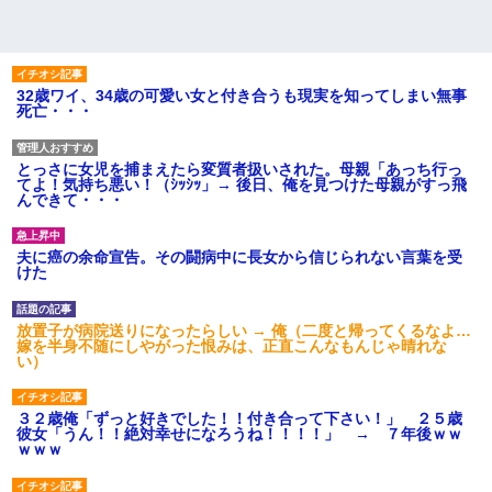
32歳ワイ、34歳の可愛い女と付き合うも現実を知ってしまい無事
死亡・・・
とっさに女児を捕まえたら変質者扱いされた。母親「あっち行っ
てよ！気持ち悪い！（ｼｯｼｯ」→ 後日、俺を見つけた母親がすっ飛
んできて・・・
夫に癌の余命宣告。その闘病中に長女から信じられない言葉を受
けた
放置子が病院送りになったらしい → 俺（二度と帰ってくるなよ…
嫁を半身不随にしやがった恨みは、正直こんなもんじゃ晴れな
い）
３２歳俺「ずっと好きでした！！付き合って下さい！」 ２５歳
彼女「うん！！絶対幸せになろうね！！！！」 → ７年後ｗｗ
ｗｗｗ