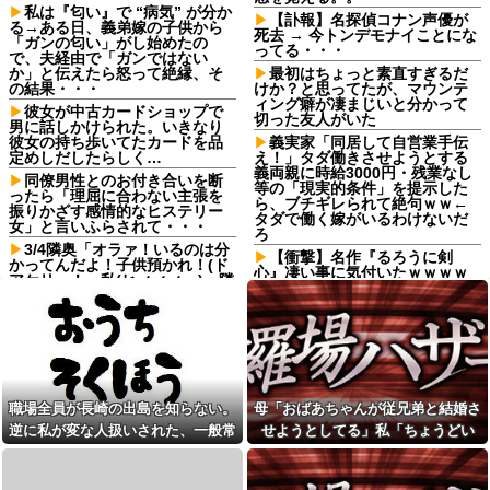
私は『匂い』で “病気” が分か
【訃報】名探偵コナン声優が
る→ある日、義弟嫁の子供から
死去 → 今トンデモナイことにな
「ガンの匂い」がし始めたの
ってる・・・
で、夫経由で「ガンではない
か」と伝えたら怒って絶縁、そ
最初はちょっと素直すぎるだ
の結果・・・
けか？と思ってたが、マウンテ
ィング癖が凄まじいと分かって
彼女が中古カードショップで
切った友人がいた
男に話しかけられた。いきなり
彼女の持ち歩いてたカードを品
義実家「同居して自営業手伝
定めしだしたらしく…
え！」タダ働きさせようとする
義両親に時給3000円・残業なし
同僚男性とのお付き合いを断
等の「現実的条件」を提示した
ったら「理屈に合わない主張を
ら、ブチギレられて絶句ｗｗ←
振りかざす感情的なヒステリー
タダで働く嫁がいるわけないだ
女」と言いふらされて・・・
ろ
3/4隣奥「オラァ！いるのは分
【衝撃】名作『るろうに剣
かってんだよ！子供預かれ！(ド
心』凄い事に気付いたｗｗｗｗ
アケリー！」私(ヒィィィ…)→隣
「志々雄真実」とんでもない欠
奥の旦那さんに相談したら逃げ
点が判明する…この欠点は…ヤ
られた。夫に相談してもなにい
バすぎる…
ってだこいつ。どうすれば…
日経新聞「日本人の旅行離れ
常務「結婚はまだか？」私
が深刻！観光ってこんなに社会
「この待遇でどうやって結婚す
的価値があるのに、なんでお前
るんです？」→飲み会で本音を
らは旅行いかないの？」
返したら場が静まり返って…
職場全員が長崎の出島を知らない。
母「おばあちゃんが従兄弟と結婚さ
ヤニねこ・みぃちゃん・のあ
俺を嫌う義娘は、母が危篤に
先輩・もちづきさん「結婚して
逆に私が変な人扱いされた、一般常
せようとしてる」私「ちょうどい
なっても「会いに行かない」と
ください！」←どうする？他
言った
識だと思ってたのに
い、その話利用するわ」→3日後に
【画像あり】弱男「あの
会社の上司に彼女を奪われ
まさかの展開…
っ…！よかったらホテル…」女
た。怒りは消えないが、人生を