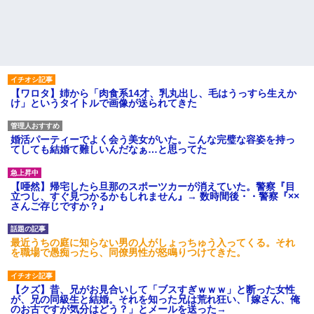
【ワロタ】姉から「肉食系14才、乳丸出し、毛はうっすら生えか
け」というタイトルで画像が送られてきた
婚活パーティーでよく会う美女がいた。こんな完璧な容姿を持っ
てしても結婚て難しいんだなぁ…と思ってた
【唖然】帰宅したら旦那のスポーツカーが消えていた。警察『目
立つし、すぐ見つかるかもしれません』→ 数時間後・・警察『××
さんご存じですか？』
最近うちの庭に知らない男の人がしょっちゅう入ってくる。それ
を職場で愚痴ったら、同僚男性が怒鳴りつけてきた。
【クズ】昔、兄がお見合いして「ブスすぎｗｗｗ」と断った女性
が、兄の同級生と結婚。それを知った兄は荒れ狂い、｢嫁さん、俺
のお古ですが気分はどう？」とメールを送った→