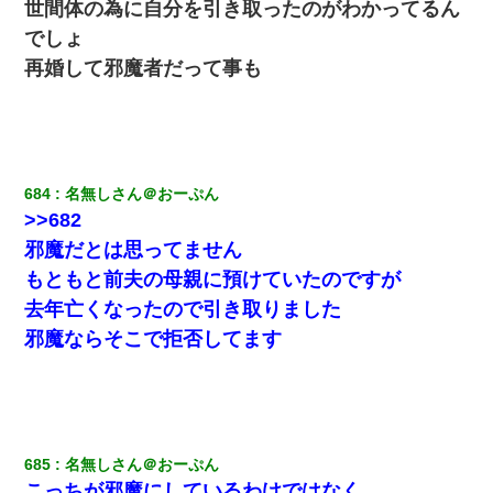
ずっとニートだと思ってた同居の義弟が投資で旦那より稼いでる
世間体の為に自分を引き取ったのがわかってるん
とか知らなかった…
でしょ
再婚して邪魔者だって事も
３２歳俺「ずっと好きでした！！付き合って下さい！」 ２５歳
彼女「うん！！絶対幸せになろうね！！！！」 → ７年後ｗｗ
ｗｗｗ
宅飲みで女友達の乳を見てしまった・・・
684
名無しさん＠おーぷん
>>682
旦那の元カノをSNSで探して写真を保存して顔面評価スレで写真
を晒してた。ほとんどがブスという評価の中で二人ほど意外に好
邪魔だとは思ってません
評価で苦々しく思った
もともと前夫の母親に預けていたのですが
去年亡くなったので引き取りました
私「まとめ買いして冷凍ストックしてる」Ａ「ずるい！クレク
レ！」私「なんでよ」Ａ「ケーチ！バーカ！」→ 後日、Ａ旦那が
邪魔ならそこで拒否してます
凸してきた
高1のとき男に襲われ、不妊の叔母に頼まれて出産。→叔母夫婦が
養子縁組してアメリカに子供を連れ帰った。→9・11で叔母夫婦が
亡くなってしまい…
685
名無しさん＠おーぷん
男だけどリベンジポノレノの被害者になって未だに人生が立ち直
こっちが邪魔にしているわけではなく