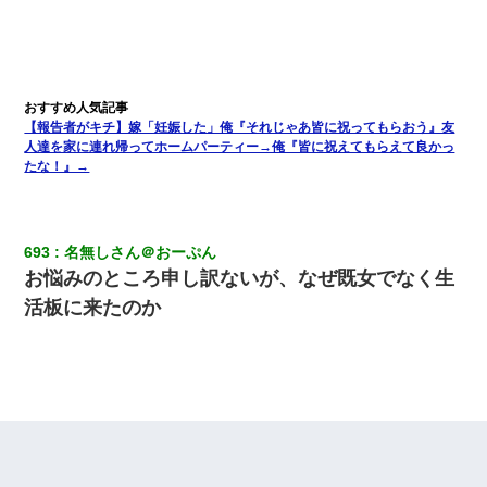
【報告者がキチ】嫁「妊娠した」俺『それじゃあ皆に祝ってもらおう』友
人達を家に連れ帰ってホームパーティー→俺『皆に祝えてもらえて良かっ
たな！』→
693
名無しさん＠おーぷん
お悩みのところ申し訳ないが、なぜ既女でなく生
活板に来たのか