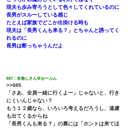
せない
現夫も歩み寄ろうとして色々してくれているのに
長男がスルーしている感じ
父親がくも膜下出血で突然ﾀﾋ。→母の貯金が0なことが判明。→母
「私を家に置いてほしい、どうか見捨てないで(土下座」俺・嫁
たとえば家族でどこか出掛ける時も
「…」
現夫は「長男くんも来る？」とちゃんと誘ってく
れるのに
17年飼っていた犬が亡くなった。鼻水垂らし嗚咽する私に、猫が
近づいて頭突きをしてきて…
長男は断っちゃうんだよ
近所のお寺に住み込みで手伝いしてる知的障害のオッサンがい
た。ある日、オッサンが火かき棒を持って顔を真っ赤にしながら
走り回っていて…
687
名無しさん＠おーぷん
【GJ!】会社から帰宅中、広い駐車場にエンジンかけっ放しの車を
>>685
発見。しかも「ヒィ～」みたいな声も聞こえてきたので気になっ
て近寄ったら女の子がおっさんの下敷きになってた
「さあ、全員一緒に行くよー」じゃないと、行き
にくいんじゃない？
俺「初対面でなに言ったか覚えてる？」嫁「臭いんだよ！キモオ
もう１２歳なら、いろいろ考えるだろうし、遠慮
タ？だっけ？」俺「だいたい合ってる。で、なんで告白してきた
の？」→
も出てくるからね
「長男くんも来る？」の裏には「ホントは来てほ