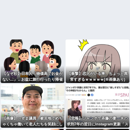
【なぞ杉】日本人「物価高でお金が
【衝撃】恋人がいる率、ちょっと異
ない…」←お盆に旅行行ったり帰省
常すぎるｗｗｗｗｗ(※画像あり)
したりする理由
【画像】へずま議員、被災地でめち
【悲報】ジャンポケ斉藤の妻、夫の
ゃくちゃ働いて老人たちを笑顔にし
求刑7年の翌日にInstagram更新「ス
てしまうww
パイダーマン楽しすぎた！」