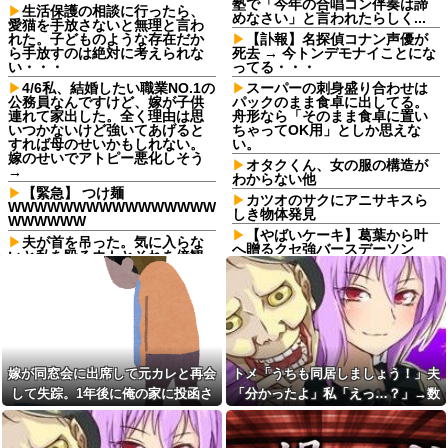
塾で「今年の合唱コン伴奏は諦
生活保護の相談に行ったら、
めなさい」と言われたらしく...
愛猫を手放さないと無理と言わ
れた。子どものような存在だか
【訃報】名探偵コナン声優が
ら手放すのは絶対に考えられな
死去 → 今トンデモナイことにな
い・・・
ってる・・・
4/6私、結婚したい職業NO.1の
スーパーの刺身盛り合わせは
公務員なんですけど、嫁が子供
パックのまま食卓に出してる。
連れて家出した。全く理由は思
舟形なら「そのまま食卓に置い
いつかないけど強いてあげると
ちゃってOK用」としか思えな
すれば母のせいかもしれない。
い。
嫁のせいでアトピー悪化しそう
オタクくん、女の服の構造が
→
わからない他
【緊急】 つけ麺
カツオのサクにアニサキスら
WWWWWWWWWWWWWWWW
しき物体発見
WWWWWW
【やばいケーキ】葛葉から叶
夫が首を吊った。気に入らな
へ贈るクセ強バースデーソン
いと私を殴るウトとそれを傍観
グ：甘いよりは美味いヤヴァイ
するトメに生活費をくれない
ケーキ
夫…地獄の義実家をでて離婚し
ようとしたら…夫にはとんでも
【悲報】カルビーさん、白黒
ない秘密があった
包装にした結果4週連続売上減
赤信号で追突してきた加害女
友人「子供の頃、誕生日とク
性、降りてこず謝罪ポーズ
リスマスとお年玉を一緒にされ
→「わざとじゃないのに保険使
て本当に嫌だった！」と毎年愚
嫁が同窓会に出席して元カレと再会
トメ「うちも同居しましょう！」夫
うの！？」と大号泣ｗｗ被害者
痴ってたのに……結婚式と入籍
の私を悪者扱いし、旦那まで
を誕生日と同じ日に決定！←い
して失踪。1年後に俺の家に投函さ
「分かったよ」私「えっ…？」→数
「妻を...
や、毎年の愚痴は何だったんだ
れたものがこれ...
カ月後、夫が笑顔で語った同居計画
よ！？
妻が事故に遭い下半身が不自
の中身にトメ絶句…
由に。ローンで5000万円を組ん
スープカレー流行期にジャガ