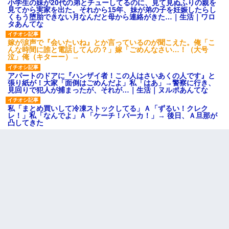
小学生の妹が20代の弟とチューしてるのに、見て見ぬふりの親を
見てから実家を出た。それから15年、妹が弟の子を妊娠したらし
くもう堕胎できない月なんだと母から連絡がきた…｜生活｜ワロ
タあんてな
嫁が涙声で『会いたいね』とか言っているのが聞こえた。俺「こ
んな時間に誰と電話してんの？」嫁「ごめんなさい…！（大号
泣」俺（キターー）→
アパートのドアに『ハンザイ者！この人はさいあくの人です』と
張り紙が！大家「面倒はごめんだよ」私「はあ」→警察に行き、
見回りで犯人が捕まったが、それが…｜生活｜ヌルポあんてな
私「まとめ買いして冷凍ストックしてる」Ａ「ずるい！クレク
レ！」私「なんでよ」Ａ「ケーチ！バーカ！」→ 後日、Ａ旦那が
凸してきた