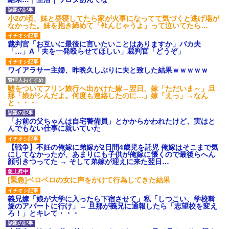
【GIF】JSのカンチョーワロ
タ
小2の頃、妹と昼寝してたら家が火事になってて気づくと逃げ場が
後続車にクラクションを鳴ら
なかった。妹を抱き締めて「ﾀﾋんじゃうよ」って泣いてたら…
され彼氏が逆切れ。「何クラク
ション鳴らしてんだ！降りてこ
裁判官「お互いに最後に言いたいことはありますか」バカ夫
いよ！」と怒鳴りだし...
「…」A「夫を一発殴らせてほしい」裁判官「どうぞ」
【衝撃】報酬100万円超の治験
募集がこちらｗｗｗｗｗ(※画像
ワイアラサー主婦、昨晩久しぶりに夫と致した結果ｗｗｗｗｗ
あり)
【ネット騒然】惨殺されたタ
ワマン頂き女子のこの動画、す
嘘をついてフリン旅行へ出かけた嫁→翌日、嫁「ただいま～」旦
げえええええｗｗｗｗｗｗｗｗ
那「娘がシんだよ。何度も連絡したのに…」嫁「えっ」→なん
ｗｗｗ
と・・・
【愕然】白のクラウン俺氏、
高速道路左車線を制限速度で走
「お前の父ちゃんは自宅警備員」とかからかわれたけど、実はと
った結果wwwwwwwwwwww
んでもない仕事に就いていた
百年の恋12-899 食べた量を
張り合ってくる
【戦争】不妊の俺嫁に弟嫁が2日間4歳児を託児 俺嫁はそこまで気
にしてなかったが、あまりにも子供が俺嫁に懐くので最後らへん
【悲報】佐藤輝明・・・２軍
顔引きつってた → そして弟嫁が迎えに来た翌日…
でも盛大にやらかす←あまり悲
しませないでくれ
[緊急]ベロベロの女に声をかけて行為してきた結果
義兄嫁「娘が大学に入ったら下宿させて」私「しつこい、学校斡
旋のアパートに行け」→ 旦那が義兄に通報したら「志望校を変え
ろ！」とキレて・・・