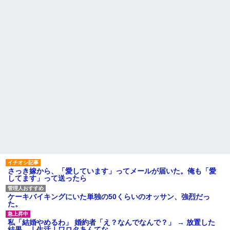
【画像】美人インフルエンサ
が可哀想で可哀想で。私達夫婦
ーさん「20歳でアルファード一
は夜も眠れず主人は心臓病で倒
括で買えちゃう私って素敵」←
れた。嫁子はヒトゴロシだ。逮
これってガチなん？それともネ
捕して欲しい」
タなん？w w w w w w w w w
姪を預かって高校に通わせる
【悲報】熊本さんの地震、し
ことになったら、姪の同級生の
つこい・・・
親がうちの娘も預かれと
【動画】高校生さん、文化祭
【愕然】嫁の浮気相手がまさ
でコーヒーカップを作って大盛
かの同性で俺の対応に困惑なん
りあがり←なんかどっかで見た
だが？
ことあると話題に
主な税金の成り立ちを調べて
トメ「お腹の子は孫と認めな
みたよ
い！」とイキるクソトメに父親
不明のコトメ子を引き合いに出
した私。トメ「米軍の血筋
よ！」私「〇〇じゃないです
か」←...
ハードオフに売っていた4万
4000円のフィギュアがヤバすぎ
るｗｗｗｗｗｗ「こんな高い
の？ｗｗ」「逆に超安い」
さっき嫁から、「愛しています」ってメールが届いた。俺も「愛
私「ちょっと、人の家の金庫
してます」って送ったら
触らないでよ！」キチママ『そ
こに金庫があったから、開けて
みようとしただけ☆』義兄「泥
ケーキバイキングにいた単独の50くらいのオッサン、強烈だっ
は出てけ！二度と来るな！」結
た。
果・・・
私「初めて飲む味だけどなん
私「結婚やめるわ」 婚約者「え？なんでなんで？」 → 放置した
のお茶？」彼「ちっ！」私「」
結果…｜生活｜ワロタあんてな