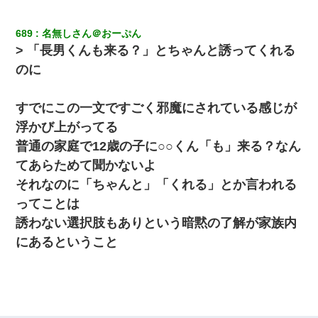
妊娠中に「おいこのブタ女！てめー席譲れ！」と絡まれ腹を殴る
真似された。泣きながら夫に話すと一年後に…
689
名無しさん＠おーぷん
> 「長男くんも来る？」とちゃんと誘ってくれる
朝起きたら嫁がいなかった。俺（嫁も嫁実家も電話に出ない…不
のに
安だ）→ 仕事を早退して帰宅すると、嫁と嫁両親と知らない男が
２人・・・
すでにこの一文ですごく邪魔にされている感じが
元旦那から復縁要請。息子「最新型のiPhoneも買えない貧乏は嫌
浮かび上がってる
だ、再婚して」私「なら父親と暮らせ」息子「やった＾＾」私
（もう手遅れだったんだな…）
普通の家庭で12歳の子に○○くん「も」来る？なん
てあらためて聞かないよ
さっき嫁から、「愛しています」ってメールが届いた。俺も「愛
それなのに「ちゃんと」「くれる」とか言われる
してます」って送ったら
ってことは
誘わない選択肢もありという暗黙の了解が家族内
わい(42)渋谷の夜のサービスで19の女の子にゴックンさせた結果
ｗｗｗｗｗｗｗｗ
にあるということ
ＤＮＡ検査『血縁関係０％』旦那「やっぱり托卵だったんだ…」
嫁「本当に身に覚えがない」「なにかの間違いだ！取り違え
だ！」→ 嫁「あっ」