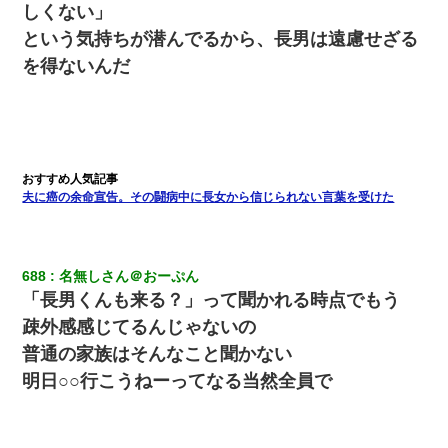
13歳娘が元嫁のところから逃げてきた。どう扱ったらいいのかわ
しくない」
からない
という気持ちが潜んでるから、長男は遠慮せざる
を得ないんだ
旦那が長男のDNA鑑定をしたら血縁関係0%だった。旦那「やっぱ
りウワキしてたんだな…」長男「俺は誰の子供なの？」長女・次
男「ウワキ女！」
【報告者がキチ】嫁「妊娠した」俺『それじゃあ皆に祝ってもら
おう』友人達を家に連れ帰ってホームパーティー→俺『皆に祝え
てもらえて良かったな！』→
夫に癌の余命宣告。その闘病中に長女から信じられない言葉を受けた
【悲報】嫁がワイのこと嫌いっぽいから単身赴任した結果
688
名無しさん＠おーぷん
小2の頃、妹と昼寝してたら家が火事になってて気づくと逃げ場が
なかった。妹を抱き締めて「ﾀﾋんじゃうよ」って泣いてたら…
「長男くんも来る？」って聞かれる時点でもう
疎外感感じてるんじゃないの
妻と同居し始めたときから、よく妻が「どこかで音漏れしてな
普通の家族はそんなこと聞かない
い？音楽聞こえる」と言っていて…
明日○○行こうねーってなる当然全員で
【衝撃】ヤンキー女に「サせて」って言った結果