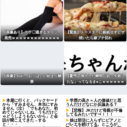
【画像あり】スケ〇過ぎるタイツ、
【緊急】トースターに銀紙せずピザ
発売ｗｗｗｗｗｗｗｗｗｗｗｗｗ
焼いたら嫁ブチ切れ
【画像】tuki.、お〇ぱいの始まり解
【驚愕】挿入した瞬間「あっ失敗し
禁
たな」ってなるま●こｗｗｗｗｗｗ
ｗｗｗｗｗｗwwww
本屋に行くと、バックヤード
学歴の高さ＝人の価値だと思
から「すみません、本当にすみ
うんだけどなにか反論ある？
ません（泣）「でもあなた、初
【悲報】JKだけど母親が不倫
めてじゃないしね、うちだけじ
してるみたいです⇒！！！
ゃどうしようもないから」と会
話が聞こえてきた→する
娘は部活に入らずにピアノと
と・・・
バレエを続けてる。ところが、