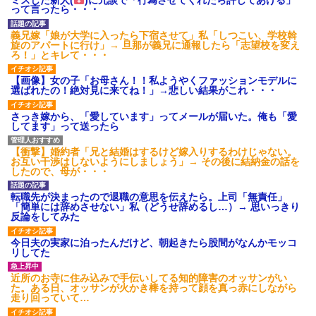
って言ったら・・・
義兄嫁「娘が大学に入ったら下宿させて」私「しつこい、学校斡
旋のアパートに行け」→ 旦那が義兄に通報したら「志望校を変え
ろ！」とキレて・・・
【画像】女の子「お母さん！！私ようやくファッションモデルに
選ばれたの！絶対見に来てね！」→悲しい結果がこれ・・・
さっき嫁から、「愛しています」ってメールが届いた。俺も「愛
してます」って送ったら
【衝撃】婚約者「兄と結婚はするけど嫁入りするわけじゃない。
お互い干渉はしないようにしましょう」→ その後に結納金の話を
したので、母が・・・
転職先が決まったので退職の意思を伝えたら。上司「無責任」
「簡単には辞めさせない」私（どうせ辞めるし…）→ 思いっきり
反論をしてみた
今日夫の実家に泊ったんだけど、朝起きたら股間がなんかモッコ
リしてた
近所のお寺に住み込みで手伝いしてる知的障害のオッサンがい
た。ある日、オッサンが火かき棒を持って顔を真っ赤にしながら
走り回っていて…