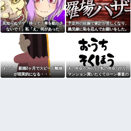
でバリアフリーの家を建てた。
イモ煮崩れでドロドロの「大惨
だが俺には作戦があった
事カレー」を錬成してしまった
私、怒る母「こんなのスープカ
私は中2女子です。現在不登校
レーじゃない！」→私「作り直
で、主にお金のかからない家事
す？」→母「捨てるの禁止！」
を担当してます
という逃げ場ゼロで理不尽すぎ
見知らぬママ「待って！車を動かさ
予定外の妊娠で家計が苦しくなり、
結婚適齢期の頃、同棲失敗し
た
ないで！」私「え、何があった
義兄嫁に恥を忍んでお願いをした。
て婚約破棄になった。人と一緒
自動車学校で。俺「ここ一時
に暮らすのが向いてないらし
の！？」→慌てて降りると園長先生
その返事が予想外すぎて…
停止ですよね？」教官「早く行
く、なんとかしたい...
け！」→指示どおり進んだ直
が激怒していて…
管理会社「エレベーターホー
後、バイクと衝突してしまい…
ルでは遊ばせないでください」
やった事を私に逐一報告して
私「うちの子じゃないんですけ
「お義姉さん凄いです」と言う
ど…」→まさかの展開になり…
まで解放してくれない義兄嫁。
イケメンな男子が出てくるゲ
そんな義兄嫁のこと、今日でさ
ームに浸かってた。2年前にオタ
らに嫌いになりました。その理
わたし、新婚2ヶ月でスピード離婚
夫の年収が360万で私の年収720万。
趣味を卒業してから私生活にや
由→
が現実的になる・・・
マンション買いたくてローン審査の
る気がなくなって焦ってる
マジでこれだけは日本製じゃ
用紙書こうとしたら、夫が自分の年
トメ「うちも同居しましょ
ないとダメな物 、ガチで何があ
う！」夫「分かったよ」私「え
る？
収欄に720万円って記入しやがった
っ…？」→数カ月後、夫が笑顔
【発見】発達っぽい奴の共通
で語った同居計画の中身にトメ
点って『立場を理解できない』
絶句…
だよな
【悲報】へずまりゅう（35）
貧乏学生だった頃に付き合っ
ボランティアのため熊本に行く
たお嬢様の彼女。毎回持ってく
も体調不良で病院に行く
る手土産が想像以上で複雑な気
『これをしたら明確に体重が
持ちになり…
増えた』ってこと挙げてけ
離婚調停中のトメ発言「躾の
wwwwwwwww
なってない嫁に虐げられる息子