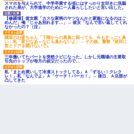
スマホを与えられて、中学卒業する頃にはすっかり女叩きに洗脳
された弟が、大学進学のために一人暮らししたいと言い出した。
【修羅場】彼女親「カスな家柄のヤツなんかと家族になるのはご
めんだ」俺「じゃあ別れます…」→ 彼女「なんで言い返してくれ
なかったの？（泣」
隣室のお婆ちゃん「下階からの異臭に困ってる、今もすっごく臭
い」私「変だなあ～なにも臭わないよ」→ その後。警察『絶対に
窓とドアを開けないで』
三年働いてたパートを突然クビになった。しかし元職場の主要取
引先のトップが母方の叔父だったので…
私「まとめ買いして冷凍ストックしてる」Ａ「ずるい！クレク
レ！」私「なんでよ」Ａ「ケーチ！バーカ！」→ 後日、Ａ旦那が
凸してきた