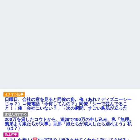
日曜日、会社の窓を見ると同僚の姿。俺（あれ？ディズニーシー
じゃ？）→俺電話「今何してんの？」同僚「シーで並んでるこ
と！」俺「会社にいない？」→次の瞬間、すごい鳥肌が立った
200万を貸したコウトから、追加で400万の申し込み、私「無理。
義弟より娘たちが大事」旦那「娘たちが成人したら別れよう」私
（は？）
ミスした新人(
)に冗談で「行為させてくれたら許してあげる」