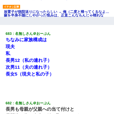
放置子が病院送りになったらしい → 俺（二度と帰ってくるなよ…
嫁を半身不随にしやがった恨みは、正直こんなもんじゃ晴れな
い）
デパートの外商『私さんだと名乗る女が、ツケで宝石を買おうと
683
名無しさん＠おーぷん
していて…』私「！？」→ 翌日。ママ友たちの様子が微妙におか
ちなみに家族構成は
しくなり・・・
現夫
彼女(美人女医)にネックレスをプレゼント。「こんな安物を渡すく
私
らいなら、渡さないほうがマシだからね」→ ６０万したと話した
長男12（私の連れ子）
ら・・・
次男11（夫の連れ子）
義兄嫁「娘が大学に入ったら下宿させて」私「しつこい、学校斡
長女5（現夫と私の子）
旋のアパートに行け」→ 旦那が義兄に通報したら「志望校を変え
ろ！」とキレて・・・
嘘をついてフリン旅行へ出かけた嫁→翌日、嫁「ただいま～」旦
那「娘がシんだよ。何度も連絡したのに…」嫁「えっ」→なん
と・・・
682
名無しさん＠おーぷん
長男も母親が父親への当て付けと