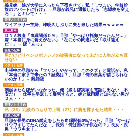
義兄嫁「娘が大学に入ったら下宿させて」私「しつこい、学校斡
旋のアパートに行け」→ 旦那が義兄に通報したら「志望校を変え
ろ！」とキレて・・・
ワイアラサー主婦、昨晩久しぶりに夫と致した結果ｗｗｗｗｗ
ＤＮＡ検査『血縁関係０％』旦那「やっぱり托卵だったんだ…」
嫁「本当に身に覚えがない」「なにかの間違いだ！取り違え
だ！」→ 嫁「あっ」
男だけどリベンジポノレノの被害者になって未だに人生が立ち直
せない
出張中の旦那から『フリンしやがって、このクズ』と電話が。私
「本当に家まで来たの？証拠は？」旦那「俺の言葉が信じられな
いのか！」→ 離婚後
朝起きたら嫁がいなかった。俺（嫁も嫁実家も電話に出ない…不
安だ）→ 仕事を早退して帰宅すると、嫁と嫁両親と知らない男が
２人・・・
私（23）冗談のつもりで上司（27）に胸を揉ませた結果・・・
旦那が長男のDNA鑑定をしたら血縁関係0%だった。旦那「やっぱ
りウワキしてたんだな…」長男「俺は誰の子供なの？」長女・次
男「ウワキ女！」