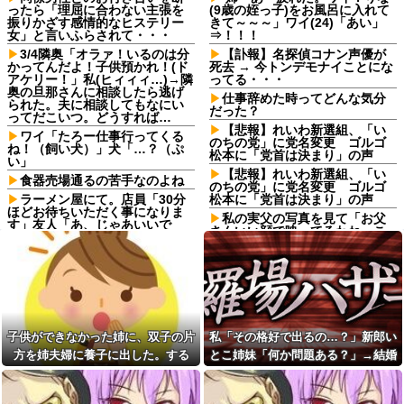
ったら「理屈に合わない主張を
(9歳の姪っ子)をお風呂に入れて
振りかざす感情的なヒステリー
きて～～～」ワイ(24)「あい」
女」と言いふらされて・・・
⇒！！！
3/4隣奥「オラァ！いるのは分
【訃報】名探偵コナン声優が
かってんだよ！子供預かれ！(ド
死去 → 今トンデモナイことにな
アケリー！」私(ヒィィィ…)→隣
ってる・・・
奥の旦那さんに相談したら逃げ
仕事辞めた時ってどんな気分
られた。夫に相談してもなにい
だった？
ってだこいつ。どうすれば…
【悲報】れいわ新選組、「い
ワイ「たろー仕事行ってくる
のちの党」に党名変更 ゴルゴ
ね！（飼い犬）」犬「…？（ぷ
松本に「党首は決まり」の声
い」
【悲報】れいわ新選組、「い
食器売場通るの苦手なのよね
のちの党」に党名変更 ゴルゴ
ラーメン屋にて。店員「30分
松本に「党首は決まり」の声
ほどお待ちいただく事になりま
私の実父の写真を見て「お父
す」友人「あ、じゃあいいで
さんいい顔で映ってるわね。こ
す」→店を出た友人「ラーメン
れ遺影にピッタリねw」と煽って
店Aに行こう」俺「え？」→その
くるトメ。最初はスルーしてた
店...
が、しつこいのでスマホのカメ
移民ベトナム女達の宅飲み、
ラをトメに向けて同じ手で反撃
レベチｗｗｗｗｗｗｗｗｗｗｗ
したったｗｗｗ
ｗｗｗｗｗｗｗｗｗｗｗｗｗ
母親の作る唐揚げが大好きだ
ダイアンのじゃない方がユー
ったからレシピ教えてもらおう
子供ができなかった姉に、双子の片
私「その格好で出るの…？」新郎い
スケさんになってしまっている
としたら……
という事実←これ
方を姉夫婦に養子に出した。する
とこ姉妹「何か問題ある？」→結婚
離婚届を出してホッとしてい
女「43億円注文して………キ
たのに・・元旦那『離婚したく
と、養子に出した子がすごく礼儀正
式当日に感じた違和感が最後まで消
ャンセルっと！」←こいつの目
なかったから、弁護士に相談し
しくてビックリ
えなくて…
的
て離婚届無効調停をしようと思