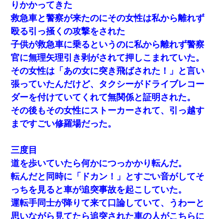
りかかってきた
結婚生活10ヶ月目で嫁から一方的に「もう冷めた」と離婚切り出
救急車と警察が来たのにその女性は私から離れず
された
殴る引っ掻くの攻撃をされた
子供が救急車に乗るというのに私から離れず警察
子供の頃、母の弟にイタズラされてて中学に入ってから関係を持
ってしまった。拒絶したら「全部バラしてやる」と脅迫されたの
官に無理矢理引き剥がされて押しこまれていた。
で両親に全部話した。
その女性は「あの女に突き飛ばされた！」と言い
張っていたんだけど、タクシーがドライブレコー
【身体で払わせて】女友達「ごめん、何も言わずにお金貸してく
ださい……」俺「いいよ！いくら？」女友達「10万円ぐら
ダーを付けていてくれて無関係と証明された。
い……」俺「ほい！10万！」→
その後もその女性にストーカーされて、引っ越す
まですごい修羅場だった。
ワイアラサー主婦、昨晩久しぶりに夫と致した結果ｗｗｗｗｗ
三度目
体中に赤い蕁麻疹みたいなのができて、皮膚科にいったら「ジベ
ル薔薇色ひこう疹」という症状だと言われた
道を歩いていたら何かにつっかかり転んだ。
転んだと同時に「ドカン！」とすごい音がしてそ
昨日37歳のおばさんと行為したんだけどめちゃくちゃだった
っちを見ると車が追突事故を起こしていた。
運転手同士が降りて来て口論していて、うわーと
中途採用のAが部長から呼び出された。Aはヘラヘラと部屋に入っ
思いながら見てたら追突された車の人がこちらに
ていき、1時間後に号泣しながら出てきて…