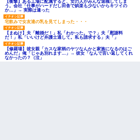
【衝撃】ある工場に配属すると、女の人がみんな退職してしま
う。会社「仕事がハードだし田舎で娯楽も少ないからキツイの
か…」→ 実際は違った
宅飲みで女友達の乳を見てしまった・・・
【まぬけ】夫「離婚だ！」私「わかった。で？」夫「慰謝料
だ！」私「いいけど弁護士通して。私も請求する」夫「」
【修羅場】彼女親「カスな家柄のヤツなんかと家族になるのはご
めんだ」俺「じゃあ別れます…」→ 彼女「なんで言い返してくれ
なかったの？（泣」