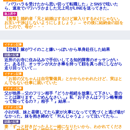
「パワハラを受けたから思い切って転職した」とSNSで呟いた
ら、速攻でパワハラかました元上司がLINEを送ってきた。
【衝撃】婚約者「兄と結婚はするけど嫁入りするわけじゃない。
お互い干渉はしないようにしましょう」→ その後に結納金の話を
したので、母が・・・
【悲報】嫁がワイのこと嫌いっぽいから単身赴任した結果
近所のお寺に住み込みで手伝いしてる知的障害のオッサンがい
た。ある日、オッサンが火かき棒を持って顔を真っ赤にしながら
走り回っていて…
「お前の父ちゃんは自宅警備員」とかからかわれたけど、実はと
んでもない仕事に就いていた
父が他界→父のフリン相手『どうか相続を放棄して下さい、昔の
ことは謝ります。ごめんなさい…』私「お子さんはフリン略奪婚
って知ってるの？」相手『 』結果→
小2の頃、妹と昼寝してたら家が火事になってて気づくと逃げ場が
なかった。妹を抱き締めて「ﾀﾋんじゃうよ」って泣いてたら…
妻「ずっと好きだった人と一緒になりたいから、わかれてくださ