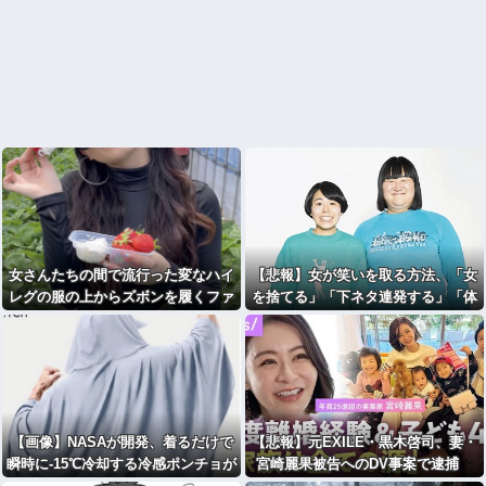
女さんたちの間で流行った変なハイ
【悲報】女が笑いを取る方法、「女
レグの服の上からズボンを履くファ
を捨てる」「下ネタ連発する」「体
ッションｗｗｗｗ （※画像あり）
を張る」しかないｗｗｗｗｗ
【画像】NASAが開発、着るだけで
【悲報】元EXILE・黒木啓司、妻・
瞬時に-15℃冷却する冷感ポンチョが
宮崎麗果被告へのDV事案で逮捕
3,980円ｗｗｗｗｗ
宮崎は全身打撲、頭部裂傷及び打