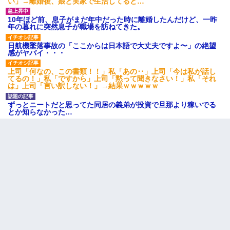
い」→離婚後、娘と実家で生活してると…
10年ほど前、息子がまだ年中だった時に離婚したんだけど、一昨
年の暮れに突然息子が職場を訪ねてきた。
日航機墜落事故の「ここからは日本語で大丈夫ですよ〜」の絶望
感がヤバイ・・・
上司「何なの、この書類！！」私「あの‥」上司「今は私が話し
てるの！」私「ですから」上司「黙って聞きなさい！」私「それ
は」上司「言い訳しない！」→結果ｗｗｗｗｗ
ずっとニートだと思ってた同居の義弟が投資で旦那より稼いでる
とか知らなかった…