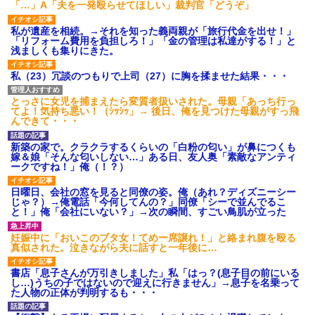
「…」A「夫を一発殴らせてほしい」裁判官「どうぞ」
私が遺産を相続。→それを知った義両親が「旅行代金を出せ！」
「リフォーム費用を負担しろ！」「金の管理は私達がする！」と
浅ましくも集りにきた。
私（23）冗談のつもりで上司（27）に胸を揉ませた結果・・・
とっさに女児を捕まえたら変質者扱いされた。母親「あっち行っ
てよ！気持ち悪い！（ｼｯｼｯ」→ 後日、俺を見つけた母親がすっ飛
んできて・・・
新築の家で。クラクラするくらいの「白粉の匂い」が鼻につくも
嫁＆娘「そんな匂いしない…」ある日、友人奥「素敵なアンティ
ークですね！」俺（！？）
日曜日、会社の窓を見ると同僚の姿。俺（あれ？ディズニーシー
じゃ？）→俺電話「今何してんの？」同僚「シーで並んでるこ
と！」俺「会社にいない？」→次の瞬間、すごい鳥肌が立った
妊娠中に「おいこのブタ女！てめー席譲れ！」と絡まれ腹を殴る
真似された。泣きながら夫に話すと一年後に…
書店「息子さんが万引きしました」私「はっ？(息子目の前にいる
し…)うちの子ではないので迎えに行きません」→息子を名乗って
た人物の正体が判明するも・・・