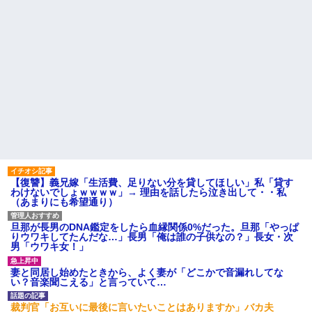
【復讐】義兄嫁「生活費、足りない分を貸してほしい」私「貸す
わけないでしょｗｗｗｗ」→ 理由を話したら泣き出して・・私
（あまりにも希望通り）
旦那が長男のDNA鑑定をしたら血縁関係0%だった。旦那「やっぱ
りウワキしてたんだな…」長男「俺は誰の子供なの？」長女・次
男「ウワキ女！」
妻と同居し始めたときから、よく妻が「どこかで音漏れしてな
い？音楽聞こえる」と言っていて…
裁判官「お互いに最後に言いたいことはありますか」バカ夫