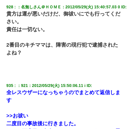
928
：
名無しさん＠ＨＯＭＥ
：
2012/05/29(火) 15:40:57.03 0
 ID:
我が家のガレージに見知らぬ車。俺「もしもし、玄関にもシャッ
ターリモコンあるだろ？DOWNのボタン押してｗ」→ 待つこと１
貴方は運が悪いだけだ、御祓いにでも行ってくだ
時間弱・・・
さい。
責任は一切ない。
【衝撃】女友達から行為中に告白されてOKした結果
2番目のキチママは、障害の現行犯で逮捕された
【衝撃】婚約者「兄と結婚はするけど嫁入りするわけじゃない。
お互い干渉はしないようにしましょう」→ その後に結納金の話を
よね？
したので、母が・・・
彼女との行為を録画した結果→衝撃の事実が判明したｗｗｗｗｗ
ｗ
935
：
921
：
2012/05/29(火) 15:50:06.11 i
 ID:
男だけどリベンジポノレノの被害者になって未だに人生が立ち直
全レスウザーになっちゃうのでまとめて返信しま
せない
す
>>お祓い
二度目の事故後に行きました。