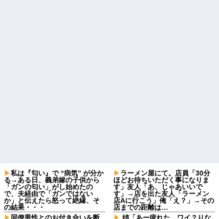
私は『匂い』で “病気” が分か
ラーメン屋にて。店員「30分
る→ある日、義弟嫁の子供から
ほどお待ちいただく事になりま
「ガンの匂い」がし始めたの
す」友人「あ、じゃあいいで
で、夫経由で「ガンではない
す」→店を出た友人「ラーメン
か」と伝えたら怒って絶縁、そ
店Aに行こう」俺「え？」→その
の結果・・・
店までの距離は…
同僚男性とのお付き合いを断
姉「あー疲れた。ワイ？りな