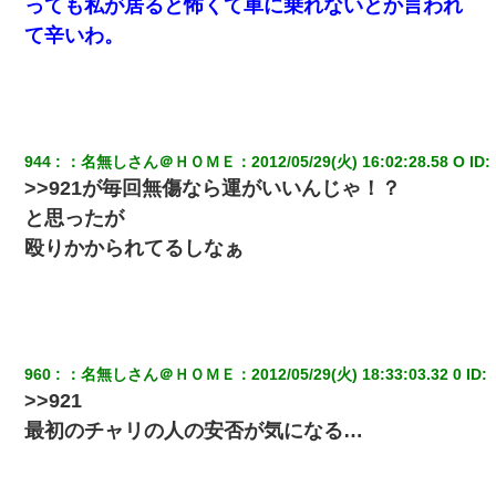
っても私が居ると怖くて車に乗れないとか言われ
妻「ずっと好きだった人と一緒になりたいから、わかれてくださ
て辛いわ。
い」→離婚後、娘と実家で生活してると…
妻が亡くなったんだけど正直ガチで嬉しい
944
：
名無しさん＠ＨＯＭＥ
：
2012/05/29(火) 16:02:28.58 O
 ID:
医者「糖尿病で余命1年です」 ワイ「知らんわｗどうせ死ぬなら
食べる量増やすわｗ」→結果ｗｗｗｗｗ
>>921が毎回無傷なら運がいいんじゃ！？
と思ったが
父親がくも膜下出血で突然ﾀﾋ。→母の貯金が0なことが判明。→母
殴りかかられてるしなぁ
「私を家に置いてほしい、どうか見捨てないで(土下座」俺・嫁
「…」
【修羅場】彼女親「カスな家柄のヤツなんかと家族になるのはご
めんだ」俺「じゃあ別れます…」→ 彼女「なんで言い返してくれ
なかったの？（泣」
960
：
名無しさん＠ＨＯＭＥ
：
2012/05/29(火) 18:33:03.32 0
 ID:
>>921
近所のお寺に住み込みで手伝いしてる知的障害のオッサンがい
最初のチャリの人の安否が気になる…
た。ある日、オッサンが火かき棒を持って顔を真っ赤にしながら
走り回っていて…