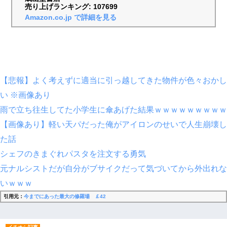
売り上げランキング: 107699
Amazon.co.jp で詳細を見る
【悲報】よく考えずに適当に引っ越してきた物件が色々おかし
い ※画像あり
雨で立ち往生してた小学生に傘あげた結果ｗｗｗｗｗｗｗｗｗ
【画像あり】軽い天パだった俺がアイロンのせいで人生崩壊し
た話
シェフのきまぐれパスタを注文する勇気
元ナルシストだが自分がブサイクだって気づいてから外出れな
いｗｗｗ
引用元：
今までにあった最大の修羅場 ￡42