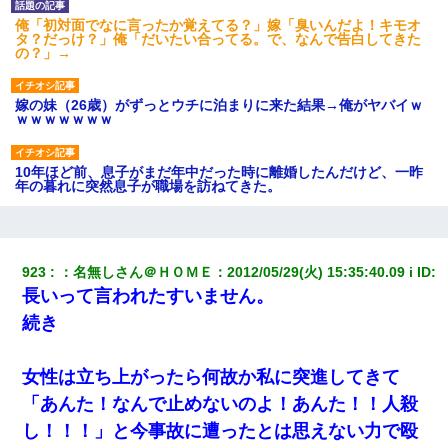
俺「初対面でなに言ったか覚えてる？」嫁「臭いんだよ！キモオ
タ？だっけ？」俺「だいたい合ってる。で、なんで告白してきた
の？」→
嫁の妹（26歳）がずっとウチに泊まりに来た結果→俺がヤバイｗ
ｗｗｗｗｗｗｗ
10年ほど前、息子がまだ年中だった時に離婚したんだけど、一昨
年の暮れに突然息子が職場を訪ねてきた。
【GJ!】会社から帰宅中、広い駐車場にエンジンかけっ放しの車を
発見。しかも「ヒィ～」みたいな声も聞こえてきたので気になっ
て近寄ったら女の子がおっさんの下敷きになってた
923
：
名無しさん＠ＨＯＭＥ
：
2012/05/29(火) 15:35:40.09 i
 ID:
長いって言われたすいません。
彼にプロポーズされたんだけど、実は資産家だと知って婚約破棄
続き
した。B子「A男くんと別れたって本当？私が付き合ってもい
い？」
女性は立ち上がったら何故か私に突進してきて
転職先が決まったので退職の意思を伝えたら。上司「無責任」
「あんた！なんで止めないのよ！あんた！！人殺
「簡単には辞めさせない」私（どうせ辞めるし…）→ 思いっきり
反論をしてみた
し！！！」と今事故に遭ったとは思えない力で殴