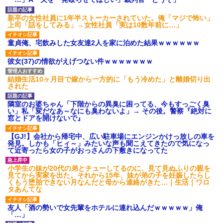
げえええええｗｗｗｗｗｗｗｗ
ｗｗｗ
新卒の女性社員に1年半ストーカーされていた。俺「マジで怖い」
【愕然】白のクラウン俺氏、
上司「話をしてみる」→女性社員「実は10数年前に…」
高速道路左車線を制限速度で走
った結果wwwwwwwwwwww
童貞俺、宅飲みした女友達2人を家に泊めた結果ｗｗｗｗｗｗ
百年の恋12-899 食べた量を
張り合ってくる
彼女(37)の情欲がえげつない件ｗｗｗｗｗｗｗ
【悲報】佐藤輝明・・・２軍
でも盛大にやらかす←あまり悲
しませないでくれ
結婚生活10ヶ月目で嫁から一方的に「もう冷めた」と離婚切り出
された
隣室のお婆ちゃん「下階からの異臭に困ってる、今もすっごく臭
い」私「変だなあ～なにも臭わないよ」→ その後。警察『絶対に
窓とドアを開けないで』
【GJ!】会社から帰宅中、広い駐車場にエンジンかけっ放しの車を
発見。しかも「ヒィ～」みたいな声も聞こえてきたので気になっ
て近寄ったら女の子がおっさんの下敷きになってた
小学生の妹が20代の弟とチューしてるのに、見て見ぬふりの親を
見てから実家を出た。それから15年、妹が弟の子を妊娠したらし
くもう堕胎できない月なんだと母から連絡がきた…｜生活｜ワロ
タあんてな
友人「酒の勢いで女先輩をホテルに連れ込んだｗｗｗｗｗ」俺
「…」