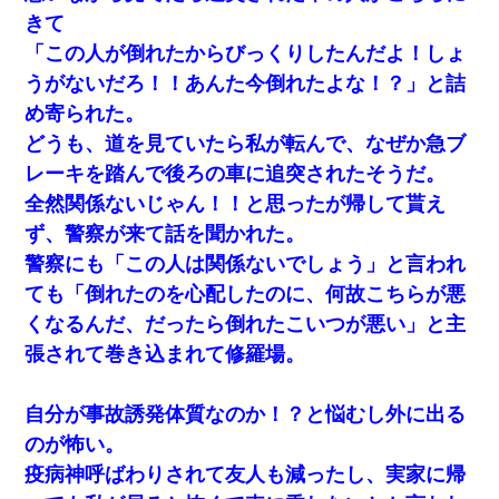
きて
「この人が倒れたからびっくりしたんだよ！しょ
私『貯金貯まったし、やっと家建てられるね！』夫「実家を二世
帯住宅にした。それに貯金使った」→私『離婚しよう』夫「え
うがないだろ！！あんた今倒れたよな！？」と詰
っ」私『使った貯金はあげるから』→すると…
め寄られた。
どうも、道を見ていたら私が転んで、なぜか急ブ
嘘をついてフリン旅行へ出かけた嫁→翌日、嫁「ただいま～」旦
那「娘がシんだよ。何度も連絡したのに…」嫁「えっ」→なん
レーキを踏んで後ろの車に追突されたそうだ。
と・・・
全然関係ないじゃん！！と思ったが帰して貰え
ず、警察が来て話を聞かれた。
【衝撃】嫁父の会社に勤続１０年、手取り１４万 → 俺「２２万も
らえる会社から誘われた。転職したい」義父「クビ！（激怒」嫁
警察にも「この人は関係ないでしょう」と言われ
「離婚！（激怒」
ても「倒れたのを心配したのに、何故こちらが悪
くなるんだ、だったら倒れたこいつが悪い」と主
とっさに女児を捕まえたら変質者扱いされた。母親「あっち行っ
てよ！気持ち悪い！（ｼｯｼｯ」→ 後日、俺を見つけた母親がすっ飛
張されて巻き込まれて修羅場。
んできて・・・
自分が事故誘発体質なのか！？と悩むし外に出る
彼女(37)の情欲がえげつない件ｗｗｗｗｗｗｗ
のが怖い。
疫病神呼ばわりされて友人も減ったし、実家に帰
童貞俺、宅飲みした女友達2人を家に泊めた結果ｗｗｗｗｗｗ