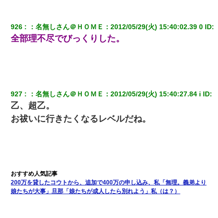
「パワハラを受けたから思い切って転職した」とSNSで呟いた
ら、速攻でパワハラかました元上司がLINEを送ってきた。
926
：
名無しさん＠ＨＯＭＥ
：
2012/05/29(火) 15:40:02.39 0
 ID:
婚活パーティーでよく会う美女がいた。こんな完璧な容姿を持っ
全部理不尽でびっくりした。
てしても結婚て難しいんだなぁ…と思ってた
「お前の父ちゃんは自宅警備員」とかからかわれたけど、実はと
んでもない仕事に就いていた
927
：
名無しさん＠ＨＯＭＥ
：
2012/05/29(火) 15:40:27.84 i
 ID:
この母親は娘の黒歴史を掘り出さないと死ぬんか？ 死ぬんか？
乙、超乙。
お祓いに行きたくなるレベルだね。
嫁が弁護士を連れてきて「悪いと思うなら慰謝料を払って離婚し
ろ」→ 俺「完全に恐喝になってますね」「お前、これが詐欺だっ
て知ってる？」
【不幸な結婚式】新郎親族「ブスのくせにドレスなんか着ちゃっ
てさ～ほんと恥ずかしいわよね～（大声」新郎両親「！！！（土
下座」→ 結果・・・
200万を貸したコウトから、追加で400万の申し込み、私「無理。義弟より
娘たちが大事」旦那「娘たちが成人したら別れよう」私（は？）
彼氏家「うちは墨入れるのが伝統だから。お前も彫れ」 → 結果…