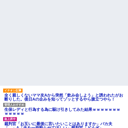
【卑怯な女】 いつも弱そうな
【社内混乱】社長(50代)が若妻
相手をイビる同期S「おい、聞け
(20代)と結婚→初対面で驚愕のタ
よコラ！」地味な私「あ？相手
メ口連発wwww
選んでデカい事言ってんじゃね
彼の母親と初めて食事した時
えよ」S「え…」→予想外の反...
に彼母が「私ちゃんは結婚した
ハードオフに売っていた4万
ら仕事辞める予定なんですって
4000円のフィギュアがヤバすぎ
ね」と言ってきた
るｗｗｗｗｗｗ「こんな高い
【画像】思わず保存したくな
の？ｗｗ」「逆に超安い」
る「笑える画像・最高な画像」
私「ちょっと、人の家の金庫
貼っていけｗｗｗｗｗ
触らないでよ！」キチママ『そ
相手がどんなパイプ持ってい
こに金庫があったから、開けて
るかも知れないのに…
みようとしただけ☆』義兄「泥
は出てけ！二度と来るな！」結
主な税金の成り立ちを調べて
果・・・
みたよ
私「初めて飲む味だけどなん
のお茶？」彼「ちっ！」私「」
【GIF】JSのカンチョーワロ
タ
後続車にクラクションを鳴ら
され彼氏が逆切れ。「何クラク
全く親しくないママ友Aから突然「飲み会しよう」と誘われたがお
ション鳴らしてんだ！降りてこ
断りした。後日Aの企みを知ってゾッとするやら腹立つやら！
いよ！」と怒鳴りだし...
【衝撃】報酬100万円超の治験
生保レディと行為する為に駆け引きしてみた結果ｗｗｗｗｗｗｗ
募集がこちらｗｗｗｗｗ(※画像
ｗｗｗｗｗ
あり)
【ネット騒然】惨殺されたタ
裁判官「お互いに最後に言いたいことはありますか」バカ夫
ワマン頂き女子のこの動画、す
「…」A「夫を一発殴らせてほしい」裁判官「どうぞ」