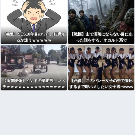
撲、頸部損傷の怪我
【衝撃】SES10年目のワイ、転職す
【戦慄】山で洒落にならない目にあ
るか迷うｗｗｗｗｗ
った話をする、オカルト系で
【衝撃映像】インドの暴走族、レベ
【画像】このバレー女子の中で着床
チｗｗｗｗｗｗｗｗｗｗｗｗｗｗｗ
するまで即ハメしたい女子選べwww
ｗ
wwwww