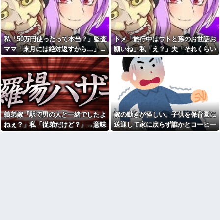
ってる』
政府「増税」敵「増税すん
な！増税メガネ！」→政府「減
デスノートの主人公がお前ら
税」敵「減税すんな！社会保障
だった時にありがちなことｗｗ
どうなる！」
ｗｗｗ他
【動画】手術中に熊本地震直
歯医者の待合室で「抜歯と言
私「50万円使ったって本当？」監査
トメ「旅行中はウトと孫のお世話お
撃やばすぎる
われたのに痛みが消えた！訴え
ママ「来月には絶対返すから…」→
願いね」私「え？」夫「それくらい
てやる！」と怒鳴り散らす60代
【結婚式当日に】 義妹の不倫
男！2軒の歯医者で同じ診断され
約束を信じて待った結果、警察に通
やってやれよ」→まさかの丸投げに
を暴露した私。でも旦那が援助
た癖に、神経が死んで痛みが消
したいと言い出して…ｗｗｗ
報することになり…
困惑して…
えたのを「治った」と錯覚して
親の借金のカタに17歳でもぐ
逆ギレする地獄の迷惑ジジイに
りの消費者金融社長の愛人にな
遭遇
った。その後25歳で1000万円を
周りからめっちゃポジティブ
渡されマンションへ移された直
とか努力家とか言われる。しか
後、社長が…
し私は自分で言うのもなんだけ
義弟嫁「駅で男の人と一緒でしたよ
嫁の動きが怪しい。子供を保育園に
母が作ってくれた雛人形を夫
ど成人するまで人生ハードモー
に出してほしいと頼むと「別に
ドだった・・・
ねぇ？」私「従弟だけど？」→意味
送迎して家に戻らず誰かとコーヒー
いいじゃんあんなの」だって。
嫁の料理がクソまずい。昨日
深な言い方をされてウンザリして…
を飲んでる
悲しかった
の献立はサラダ、しょっぱいメ
33歳くらいから太ったせいか
イン、汁物、ご飯だけ・・・
加齢で＊が緩んだのかチョビッ
高校生がうちの車に傷をつけ
と漏れるようになった
た。管理人さんに連絡したらそ
半年前から夫が不倫している
の家の親が来て謝ってくれた。
ことに気づいた私。精神的に追
夫「その程度のことで管理人に
い込まれて階段から転落...
話をしてことを大きくするとか
おかしい」←は！？
お腹の子をﾀﾋ産した時。義妹
「全部あんたのせいでしょ！」
友達にフリンしてる事を打ち
トメ「何を言ってるの！」→義
明けられた。私もその頃、旦那
妹の暴言に義母が激怒して…
とうまくいっておらず...