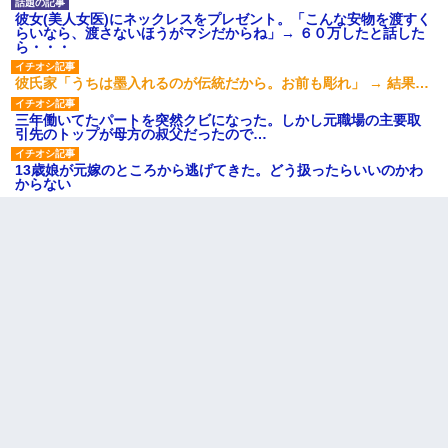
彼女(美人女医)にネックレスをプレゼント。「こんな安物を渡すく
らいなら、渡さないほうがマシだからね」→ ６０万したと話した
ら・・・
彼氏家「うちは墨入れるのが伝統だから。お前も彫れ」 → 結果…
三年働いてたパートを突然クビになった。しかし元職場の主要取
引先のトップが母方の叔父だったので…
13歳娘が元嫁のところから逃げてきた。どう扱ったらいいのかわ
からない