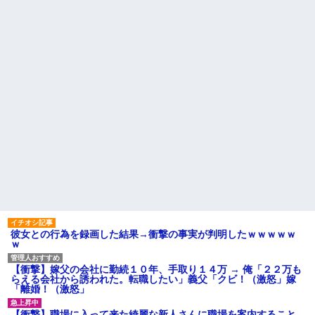
がない
の私「知るかボケ」兄嫁「キィ
ィィィー！！！！」私「あ…」
母「事故だったのよ」家族
「母さんがわざとやるはずな
【悲報】 有吉、一般人に「ド
い」→嫁が毒を飲まされ子ども
正論」を叩きつけて炎上ｗｗｗ
を失ったのに信じてもらえず…
ｗｗｗｗｗ
私が席を外して戻ってくる
義父「事故を起こす前に免許
と、園ママが私の財布をいじっ
を返そうと思う」私「その決断
た形跡が・・・
は立派ですね…」→義父の一言
に胸が熱くなって…
【前編】妻が娘（前妻との
子）を連れて家を出て行った。
ハードオフに売っていた4万
前妻に育児放棄され22歳にもな
4000円のフィギュアがヤバすぎ
ってむくれて家出するような幼
るｗｗｗｗｗｗ「こんな高い
い娘を妻に任せておけないので
の？ｗｗ」「逆に超安い」
娘だけでも返して欲しい
私「ちょっと、人の家の金庫
勝って欲しいスポーツの試合
触らないでよ！」キチママ『そ
って私が見ると負けることがす
こに金庫があったから、開けて
ごく多い気がしてる
みようとしただけ☆』義兄「泥
は出てけ！二度と来るな！」結
主な税金の成り立ちを調べて
果・・・
みたよ
私「初めて飲む味だけどなん
のお茶？」彼「ちっ！」私「」
彼女との行為を録画した結果→衝撃の事実が判明したｗｗｗｗｗ
ｗ
【GIF】JSのカンチョーワロ
タ
後続車にクラクションを鳴ら
【衝撃】嫁父の会社に勤続１０年、手取り１４万 → 俺「２２万も
され彼氏が逆切れ。「何クラク
らえる会社から誘われた。転職したい」義父「クビ！（激怒」嫁
ション鳴らしてんだ！降りてこ
「離婚！（激怒」
いよ！」と怒鳴りだし...
【衝撃】報酬100万円超の治験
【衝撃】職場に入って来た綺麗な新人さんに職場を案内すること