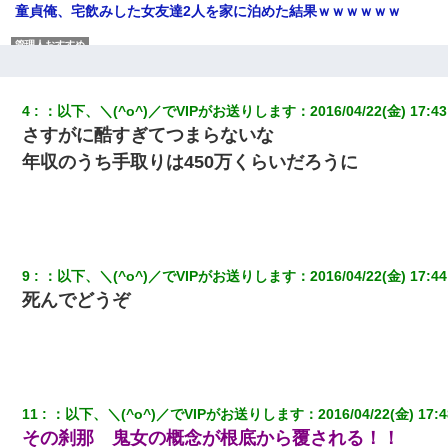
童貞俺、宅飲みした女友達2人を家に泊めた結果ｗｗｗｗｗｗ
アパートのドアに『ハンザイ者！この人はさいあくの人です』と
張り紙が！大家「面倒はごめんだよ」私「はあ」→警察に行き、
見回りで犯人が捕まったが、それが…｜生活｜ヌルポあんてな
4
：
以下、＼(^o^)／でVIPがお送りします
：
2016/04/22(金) 17:43
さすがに酷すぎてつまらないな
旦那が長男のDNA鑑定をしたら血縁関係0%だった。旦那「やっぱ
りウワキしてたんだな…」長男「俺は誰の子供なの？」長女・次
年収のうち手取りは450万くらいだろうに
男「ウワキ女！」
結婚生活10ヶ月目で嫁から一方的に「もう冷めた」と離婚切り出
された
9
：
以下、＼(^o^)／でVIPがお送りします
：
2016/04/22(金) 17:44
義兄嫁「娘が大学に入ったら下宿させて」私「しつこい、学校斡
死んでどうぞ
旋のアパートに行け」→ 旦那が義兄に通報したら「志望校を変え
ろ！」とキレて・・・
同じマンションに住んでる女性が鍵をわかりやすいところに隠し
ている事に気づいた俺「忍びこんでみよう！」→ 結果
11
：
以下、＼(^o^)／でVIPがお送りします
：
2016/04/22(金) 17:4
その刹那 鬼女の概念が根底から覆される！！
嫁が弁護士を連れてきて「悪いと思うなら慰謝料を払って離婚し