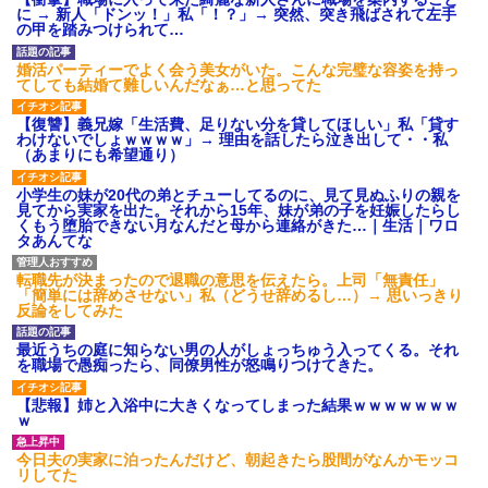
募集がこちらｗｗｗｗｗ(※画像
に → 新人「ドンッ！」私「！？」→ 突然、突き飛ばされて左手
あり)
の甲を踏みつけられて…
【ネット騒然】惨殺されたタ
ワマン頂き女子のこの動画、す
婚活パーティーでよく会う美女がいた。こんな完璧な容姿を持っ
げえええええｗｗｗｗｗｗｗｗ
てしても結婚て難しいんだなぁ…と思ってた
ｗｗｗ
【愕然】白のクラウン俺氏、
【復讐】義兄嫁「生活費、足りない分を貸してほしい」私「貸す
高速道路左車線を制限速度で走
わけないでしょｗｗｗｗ」→ 理由を話したら泣き出して・・私
った結果wwwwwwwwwwww
（あまりにも希望通り）
百年の恋12-899 食べた量を
張り合ってくる
小学生の妹が20代の弟とチューしてるのに、見て見ぬふりの親を
見てから実家を出た。それから15年、妹が弟の子を妊娠したらし
【悲報】佐藤輝明・・・２軍
くもう堕胎できない月なんだと母から連絡がきた…｜生活｜ワロ
でも盛大にやらかす←あまり悲
タあんてな
しませないでくれ
転職先が決まったので退職の意思を伝えたら。上司「無責任」
「簡単には辞めさせない」私（どうせ辞めるし…）→ 思いっきり
反論をしてみた
最近うちの庭に知らない男の人がしょっちゅう入ってくる。それ
を職場で愚痴ったら、同僚男性が怒鳴りつけてきた。
【悲報】姉と入浴中に大きくなってしまった結果ｗｗｗｗｗｗｗ
ｗ
今日夫の実家に泊ったんだけど、朝起きたら股間がなんかモッコ
リしてた