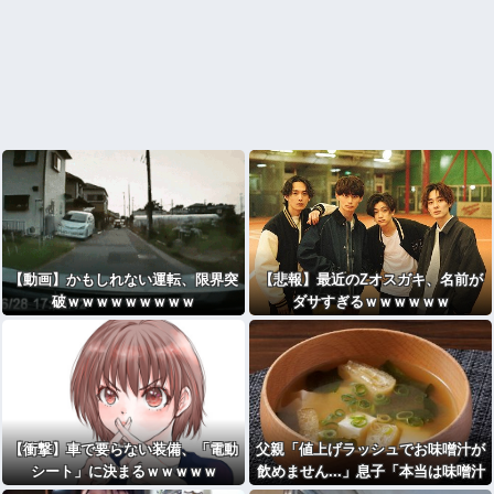
【動画】かもしれない運転、限界突
【悲報】最近のZオスガキ、名前が
破ｗｗｗｗｗｗｗｗｗ
ダサすぎるｗｗｗｗｗｗ
【衝撃】車で要らない装備、「電動
父親「値上げラッシュでお味噌汁が
シート」に決まるｗｗｗｗｗ
飲めません...」息子「本当は味噌汁
飲みたい」