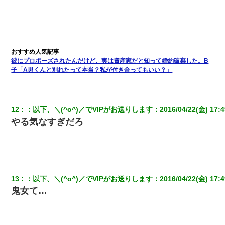
ろ」→ 俺「完全に恐喝になってますね」「お前、これが詐欺だっ
て知ってる？」
友人とふたりで山口に旅行した時の事。レンタカーを借りて山の
中の道を走っていたら、突然ガガッ！って音がして…
彼にプロポーズされたんだけど、実は資産家だと知って婚約破棄した。B
元夫の連れ子「俺の結婚式の時くらい、母親としての責任を果た
子「A男くんと別れたって本当？私が付き合ってもいい？」
そうとは思わないのか！」→どうも連れ子は…
小学生の妹が20代の弟とチューしてるのに、見て見ぬふりの親を
12
：
以下、＼(^o^)／でVIPがお送りします
：
2016/04/22(金) 17:4
見てから実家を出た。それから15年、妹が弟の子を妊娠したらし
くもう堕胎できない月なんだと母から連絡がきた…｜生活｜ワロ
やる気なすぎだろ
タあんてな
【衝撃】ある工場に配属すると、女の人がみんな退職してしま
う。会社「仕事がハードだし田舎で娯楽も少ないからキツイの
か…」→ 実際は違った
13
：
以下、＼(^o^)／でVIPがお送りします
：
2016/04/22(金) 17:4
鬼女て…
【修羅場】彼女親「カスな家柄のヤツなんかと家族になるのはご
めんだ」俺「じゃあ別れます…」→ 彼女「なんで言い返してくれ
なかったの？（泣」