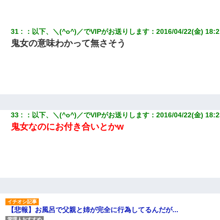
せない
父が他界→父のフリン相手『どうか相続を放棄して下さい、昔の
31
：
以下、＼(^o^)／でVIPがお送りします
：
2016/04/22(金) 18:2
ことは謝ります。ごめんなさい…』私「お子さんはフリン略奪婚
鬼女の意味わかって無さそう
って知ってるの？」相手『 』結果→
【衝撃】女友達から行為中に告白されてOKした結果
さっき嫁から、「愛しています」ってメールが届いた。俺も「愛
してます」って送ったら
33
：
以下、＼(^o^)／でVIPがお送りします
：
2016/04/22(金) 18:2
鬼女なのにお付き合いとかw
隣の部屋の住民の母親、オートロックを突破してマンションに入
り込んできたみたいで、ずっとドアの前で喚いてて滅茶苦茶うる
さかった。
13歳娘が元嫁のところから逃げてきた。どう扱ったらいいのかわ
からない
中途採用のAが部長から呼び出された。Aはヘラヘラと部屋に入っ
ていき、1時間後に号泣しながら出てきて…
【悲報】お風呂で父親と姉が完全に行為してるんだが...