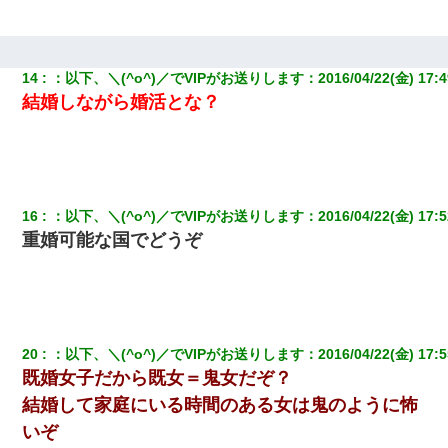
妻が亡くなったんだけど正直ガチで嬉しい
ワイアラサー主婦、昨晩久しぶりに夫と致した結果ｗｗｗｗｗ
14
：
以下、＼(^o^)／でVIPがお送りします
：
2016/04/22(金) 17:4
結婚しながら婚活とな？
ＤＮＡ検査『血縁関係０％』旦那「やっぱり托卵だったんだ…」
嫁「本当に身に覚えがない」「なにかの間違いだ！取り違え
だ！」→ 嫁「あっ」
【画像】女上司(30)「終電なくなったね…部屋くる？」ワイ「行
きます！」
16
：
以下、＼(^o^)／でVIPがお送りします
：
2016/04/22(金) 17:5
重婚可能な国でどうぞ
わい(42)渋谷の夜のサービスで19の女の子にゴックンさせた結果
ｗｗｗｗｗｗｗｗ
妊娠中に「おいこのブタ女！てめー席譲れ！」と絡まれ腹を殴る
真似された。泣きながら夫に話すと一年後に…
20
：
以下、＼(^o^)／でVIPがお送りします
：
2016/04/22(金) 17:5
既婚女子だから既女＝鬼女だぞ？
32歳ワイ、34歳の可愛い女と付き合うも現実を知ってしまい無事
結婚して家庭にいる時間のある女は鬼のように怖
死亡・・・
いぞ