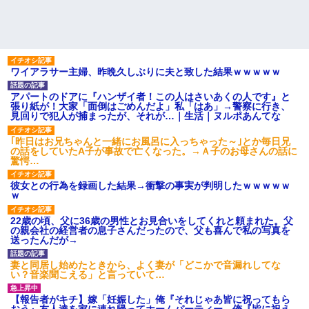
ワイアラサー主婦、昨晩久しぶりに夫と致した結果ｗｗｗｗｗ
アパートのドアに『ハンザイ者！この人はさいあくの人です』と
張り紙が！大家「面倒はごめんだよ」私「はあ」→警察に行き、
見回りで犯人が捕まったが、それが…｜生活｜ヌルポあんてな
｢昨日はお兄ちゃんと一緒にお風呂に入っちゃった～｣とか毎日兄
の話をしていたA子が事故で亡くなった。→Ａ子のお母さんの話に
驚愕…
彼女との行為を録画した結果→衝撃の事実が判明したｗｗｗｗｗ
ｗ
22歳の頃、父に36歳の男性とお見合いをしてくれと頼まれた。父
の親会社の経営者の息子さんだったので、父も喜んで私の写真を
送ったんだが→
妻と同居し始めたときから、よく妻が「どこかで音漏れしてな
い？音楽聞こえる」と言っていて…
【報告者がキチ】嫁「妊娠した」俺『それじゃあ皆に祝ってもら