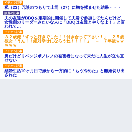
私（23）冗談のつもりで上司（27）に胸を揉ませた結果・・・
夫の友達がBBQを定期的に開催して夫婦で参加してたんだけど、
女性側のリーダーみたいな人に「BBQは友達とやりなよ！」と言
われて…
３２歳俺「ずっと好きでした！！付き合って下さい！」 ２５歳
彼女「うん！！絶対幸せになろうね！！！！」 → ７年後ｗｗ
ｗｗｗ
男だけどリベンジポノレノの被害者になって未だに人生が立ち直
せない
結婚生活10ヶ月目で嫁から一方的に「もう冷めた」と離婚切り出
された