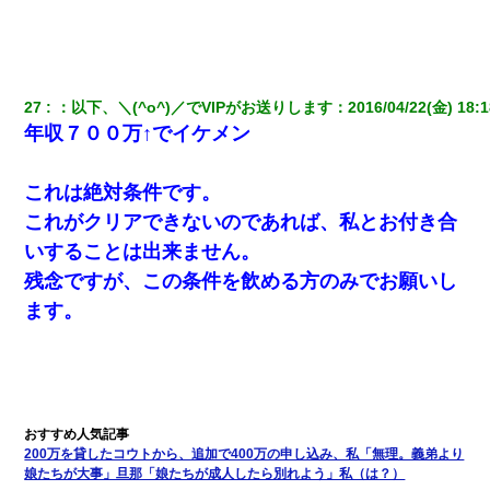
【唖然】帰宅したら旦那のスポーツカーが消えていた。警察『目
立つし、すぐ見つかるかもしれません』→ 数時間後・・警察『××
さんご存じですか？』
私「まとめ買いして冷凍ストックしてる」Ａ「ずるい！クレク
27
：
以下、＼(^o^)／でVIPがお送りします
：
2016/04/22(金) 18:1
レ！」私「なんでよ」Ａ「ケーチ！バーカ！」→ 後日、Ａ旦那が
年収７００万↑でイケメン
凸してきた
これは絶対条件です。
日曜日、会社の窓を見ると同僚の姿。俺（あれ？ディズニーシー
じゃ？）→俺電話「今何してんの？」同僚「シーで並んでるこ
これがクリアできないのであれば、私とお付き合
と！」俺「会社にいない？」→次の瞬間、すごい鳥肌が立った
いすることは出来ません。
残念ですが、この条件を飲める方のみでお願いし
友人「酒の勢いで女先輩をホテルに連れ込んだｗｗｗｗｗ」俺
「…」
ます。
【画像】女の子「お母さん！！私ようやくファッションモデルに
選ばれたの！絶対見に来てね！」→悲しい結果がこれ・・・
【驚愕】5000円でＪＫと行為してきたが後悔しかない…
200万を貸したコウトから、追加で400万の申し込み、私「無理。義弟より
娘たちが大事」旦那「娘たちが成人したら別れよう」私（は？）
男だけどリベンジポノレノの被害者になって未だに人生が立ち直