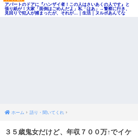
アパートのドアに『ハンザイ者！この人はさいあくの人です』と
張り紙が！大家「面倒はごめんだよ」私「はあ」→警察に行き、
見回りで犯人が捕まったが、それが…｜生活｜ヌルポあんてな
ホーム
語り・聞いてくれ
３５歳鬼女だけど、年収７００万↑でイケ