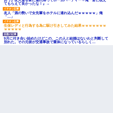
おう』友人達を家に連れ帰ってホームパーティー→俺『皆に祝え
てもらえて良かったな！』→
友人「酒の勢いで女先輩をホテルに連れ込んだｗｗｗｗｗ」俺
「…」
生保レディと行為する為に駆け引きしてみた結果ｗｗｗｗｗｗｗ
ｗｗｗｗｗ
9月に付き合い始めたけどこの、この人と結婚はないわと判断して
別れた。その元彼が交通事故で重体になっているらしく…