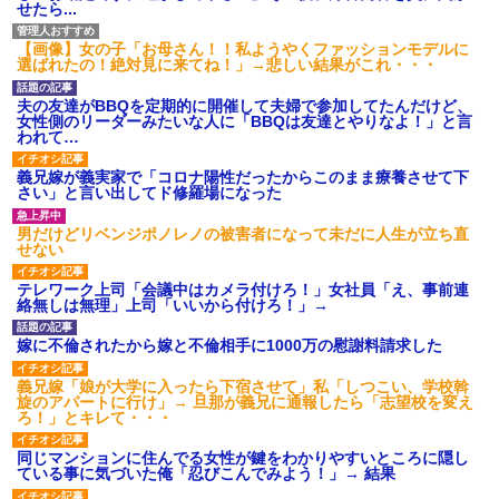
せたら...
【画像】女の子「お母さん！！私ようやくファッションモデルに
選ばれたの！絶対見に来てね！」→悲しい結果がこれ・・・
夫の友達がBBQを定期的に開催して夫婦で参加してたんだけど、
女性側のリーダーみたいな人に「BBQは友達とやりなよ！」と言
われて…
義兄嫁が義実家で「コロナ陽性だったからこのまま療養させて下
さい」と言い出してド修羅場になった
男だけどリベンジポノレノの被害者になって未だに人生が立ち直
せない
テレワーク上司「会議中はカメラ付けろ！」女社員「え、事前連
絡無しは無理」上司「いいから付けろ！」→
嫁に不倫されたから嫁と不倫相手に1000万の慰謝料請求した
義兄嫁「娘が大学に入ったら下宿させて」私「しつこい、学校斡
旋のアパートに行け」→ 旦那が義兄に通報したら「志望校を変え
ろ！」とキレて・・・
同じマンションに住んでる女性が鍵をわかりやすいところに隠し
ている事に気づいた俺「忍びこんでみよう！」→ 結果