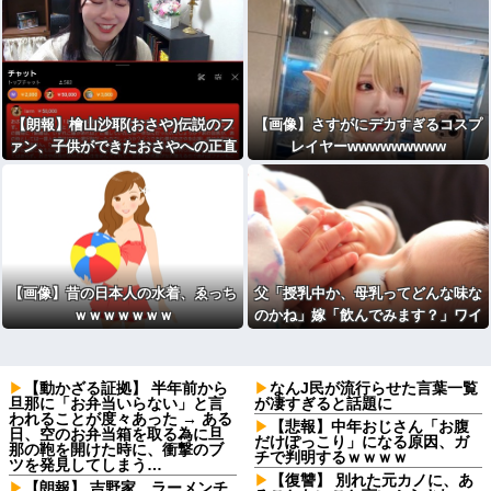
【朗報】檜山沙耶(おさや)伝説のフ
【画像】さすがにデカすぎるコスプ
ァン、子供ができたおさやへの正直
レイヤーwwwwwwwww
な気持ちを語るｗ
【画像】昔の日本人の水着、ゑっち
父「授乳中か、母乳ってどんな味な
ｗｗｗｗｗｗｗ
のかね」嫁「飲んでみます？」ワイ
「」⇒ｗｗ
【動かざる証拠】 半年前から
なんJ民が流行らせた言葉一覧
旦那に「お弁当いらない」と言
が凄すぎると話題に
われることが度々あった → ある
【悲報】中年おじさん「お腹
日、空のお弁当箱を取る為に旦
だけぽっこり」になる原因、ガ
那の鞄を開けた時に、衝撃のブ
チで判明するｗｗｗｗ
ツを発見してしまう…
【復讐】 別れた元カノに、あ
【朗報】 吉野家、ラーメンチ