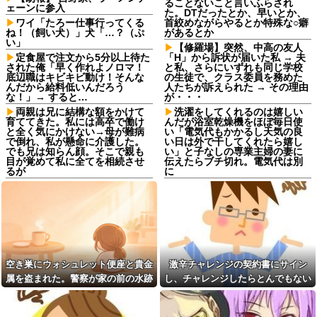
ることないこと言いふらされ
ェーンに参入
た。DTだったとか、早いとか、
ワイ「たろー仕事行ってくる
首絞めながらやるとか特殊な○癖
ね！（飼い犬）」犬「…？（ぷ
があるとか
い」
【修羅場】突然、中高の友人
定食屋で注文から5分以上待た
「H」から訴状が届いた私 → 夫
された俺「早く作れよノロマ！
と私、さらにいずれも同じ学校
底辺職はキビキビ動け！そんな
の生徒で、クラス委員を務めた
んだから給料低いんだろう
人たちが訴えられた → その理由
な！」→ すると…
が・・・
両親は兄に結構な額をかけて
洗濯をしてくれるのは嬉しい
育ててきた。私には高卒で働け
んだが浴室乾燥機をほぼ毎日使
と全く気にかけない→母が難病
い「電気代もかかるし天気の良
で倒れ、私が懸命に介護した。
い日は外で干してくれたら嬉し
でも兄は知らん顔。そこで親も
い」と子なしの専業主婦の妻に
目が覚めて私に全てを相続させ
伝えたらブチ切れ。電気代は別
るが
に
同期との昼飯。餃子定食の量
「嫁子の料理は未熟ね」とネ
が多く食ってもらおうと思った
チネチ攻撃してくる自称料理自
ら俺の餃子にタレと酢を直接か
慢のトメ。かばわない旦那とト
けた
メの台所を壊滅させるDQN返し
を仕掛けて実家に脱出←かばわ
嫁の浮気発覚から再構築を続
ない旦那も一緒に痛い目見ろ
けて8ヶ月、愛しさと憎しみが交
互に押し寄せてる。もう一回俺
高校野球の暑さ対策として18
に恋させてあげたい。
時から4試合深夜までやれば涼し
空き巣にウォシュレット便座と貴金
激辛チャレンジの契約書にサイン
いまま試合出来るじゃん
奥さんと離婚の原因は僕との
属を盗まれた。警察が家の前の水跡
し、チャレンジしたらとんでもない
不貞だと邪推した同僚が、脅迫
職場にいる「仕事ゼロ・ゴマ
を追うと五軒先の幼稚園ママ宅に行
事態になった。救急車運ばれ胃の洗
行為するようになった。奥さん
すり100」の40代主婦Aさん、業
とは何の関係もないのに...
務は「無理ですぅ」と拒否する
きついて…
浄や入院2日で10万超えて...
のに他人に嫌われたくてヨイシ