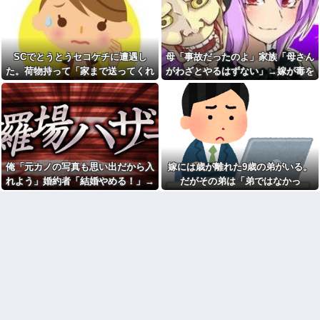
エルメスの袋を強奪された
ョとお菓子配りだけ全力すぎる
弟。弟「その袋、僕のですよ
ね？」女性「私の物ですけ
漫画を5000冊以上所持してる
ど？」→中身を確認した瞬間、
ワイ、漫画ヲタクの友人に「ワ
言い逃れできない状況になり…
ンピースや鬼滅やスラムダンク
持ってる」って聞かれ「読んで
SCでとうとうセコケチに遭遇し
母「事故だったのよ」家族「母さん
私「もう離婚したい」夫「お
ない」と答えた結果他
前は一生俺のために生きろ」→
た。荷物持って「家まで送ってくれ
がわざとやるはずない」→嫁が毒を
話し合いになるはずが恐ろしい
なぁ、永久機関ってなんで絶
ない」って言ってきて...
飲まされ子どもを失ったのに信じて
要求を突き付けられて…
対に作れないん？
もらえず…
【画像】アナウンサー「え、
職場にいる「仕事ゼロ・ゴマ
私がスピードスケートのピチピ
すり100」の40代主婦Aさん、業
チユニフォーム着るんです
務は「無理ですぅ」と拒否する
か…？ﾑﾁｨ！！」←これはお前ら
のに他人に嫌われたくてヨイシ
に刺さるやろw w w w w w w w
ョとお菓子配りだけ全力すぎる
「いきなりステーキ」の反対
【閲覧注意】元臆女キャバ嬢
俺「元カノの写真も思い出だから入
嫁には歳が離れた9歳の弟がいる。
ｗｗｗｗｗｗｗｗｗ
の首吊り自●配信、拡散されまく
って終わるｗｗｗｗｗｗｗ
れよう」婚約者「結婚やめる！」→
だがその弟は「弟ではなかっ
色々副業に手を出したけど、
結局残業するのが1番稼げるな
友人(保育士)が２０年前に受け
結婚式で使うアルバム選びで大失敗
た」・・・
持った当時５歳の男児と結婚。
【画像】ワイ「アルファード
して...
そのことを知った友人の元彼が
いいなあ。買いに行くか」店員
『絶対にその男はなんか企んで
「ほいっ見積もりな！」ワイ
るって！』とメールして・・・
「金額おかしくね？」←お前ら
もそう思うよな？？？？？
【衝撃】帰宅すると嫁が赤ん
坊産み落としそうに→それだけ
【速報】へずまりゅうさん、
では終わらなかった驚きの理由
完全に聖人の顔へ←これw w w
とはｗｗｗｗ
w w w w w
冷凍庫パンパン問題がずっと
兄嫁「正月に帰るから、ゲー
付きまとっている。ふるさと納
ムと、いいお肉と酒と、お風呂
税も頼みたいけれど入れる場所
グッズの準備しとけよ」寝起き