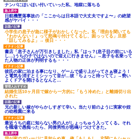
ナンパにほいほい付いていった私、地獄に落ちる
【GJ!】会社から帰宅中、広い駐車場にエンジンかけっ放しの車を
発見。しかも「ヒィ～」みたいな声も聞こえてきたので気になっ
日航機墜落事故の「ここからは日本語で大丈夫ですよ〜」の絶望
て近寄ったら女の子がおっさんの下敷きになってた
感がヤバイ・・・
小学生の息子が急に様子がおかしくなった。私「理由を聞いても
朝起きたら嫁がいなかった。俺（嫁も嫁実家も電話に出ない…不
『わかんない！』って怒鳴り付けてくるし、困っってる」旦那
安だ）→ 仕事を早退して帰宅すると、嫁と嫁両親と知らない男が
「話してみるよ」→ 後日・・・
２人・・・
書店「息子さんが万引きしました」私「はっ？(息子目の前にいる
し…)うちの子ではないので迎えに行きません」→息子を名乗って
見合いにて。嫁「はじめまして」俺「失礼ですが○○さんご本人で
た人物の正体が判明するも・・・
すか？」
彼氏の家に泊まる事になり、ゲームで盛り上がってさぁ寝よう！
と電気を消すとミシッって音が…彼「ちょっと待ってて」→勢い
よくドアを開けるとなんと…
結婚生活10ヶ月目で嫁から一方的に「もう冷めた」と離婚切り出
された
兄の新しい嫁がやらかしすぎて辛い。当たり前のように実家や姪
の幼稚園に来る
最近うちの庭に知らない男の人がしょっちゅう入ってくる。それ
を職場で愚痴ったら、同僚男性が怒鳴りつけてきた。
我が家のガレージに見知らぬ車。俺「もしもし、玄関にもシャッ