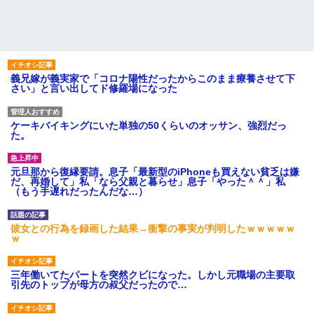
義兄嫁が義実家で「コロナ陽性だったからこのまま療養させて下
さい」と言い出してド修羅場になった
ケーキバイキングにいた単独の50くらいのオッサン、強烈だっ
た。
元旦那から復縁要請。息子「最新型のiPhoneも買えない貧乏は嫌
だ、再婚して」私「なら父親と暮らせ」息子「やった＾＾」私
（もう手遅れだったんだな…）
彼女との行為を録画した結果→衝撃の事実が判明したｗｗｗｗｗ
ｗ
三年働いてたパートを突然クビになった。しかし元職場の主要取
引先のトップが母方の叔父だったので…