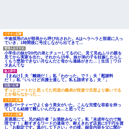
中途採用のAが部長から呼び出された。Aはヘラヘラと部屋に入っ
ていき、1時間後に号泣しながら出てきて…
小学生の妹が20代の弟とチューしてるのに、見て見ぬふりの親を
見てから実家を出た。それから15年、妹が弟の子を妊娠したらし
くもう堕胎できない月なんだと母から連絡がきた…｜生活｜ワロ
タあんてな
【まぬけ】夫「離婚だ！」私「わかった。で？」夫「慰謝料
だ！」私「いいけど弁護士通して。私も請求する」夫「」
ずっとニートだと思ってた同居の義弟が投資で旦那より稼いでる
とか知らなかった…
婚活パーティーでよく会う美女がいた。こんな完璧な容姿を持っ
てしても結婚て難しいんだなぁ…と思ってた
居酒屋にて。兄の紹介者「お酒飲みなって」私「未成年なので無
理です！」酷すぎるワードの連発で、耐えきれず店員に5千円を渡
し「お勘定です。逃がして下さい」その後、録音内容を父に聞か