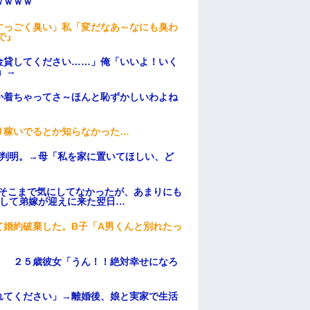
ｗｗｗｗ
すっごく臭い」私「変だなあ～なにも臭わ
で』
金貸してください……」俺「いいよ！いく
」→
か着ちゃってさ～ほんと恥ずかしいわよね
り稼いでるとか知らなかった…
が判明。→母「私を家に置いてほしい、ど
はそこまで気にしてなかったが、あまりにも
そして弟嫁が迎えに来た翌日…
て婚約破棄した。B子「A男くんと別れたっ
」 ２５歳彼女「うん！！絶対幸せになろ
れてください」→離婚後、娘と実家で生活