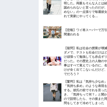
明した。両親もそんな人とは
認められないと言ったのだが
めない」の一点張りで毎週彼
れて実家にやってくる…
【悲報】ワイ将スーパーで万
間違われる
【疑問】私は社会の授業が壊
ダメで、テストも社会だけは
け頑張って勉強しても赤点ギ
だった。その歴史上の人物の
事はすべて覚えているのに、
けが全く出てこないんだけど
でだろう？
【驚愕】私は「気持ち少なめ
「気持ち多め」のような表現
する。彼氏の前でそれを言っ
き、「気持ちって何？」と聞
ので説明したら、その後また
問をしてきて冷めてしまった