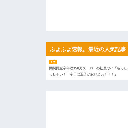
がコレｗｗｗｗｗ
ハードオフに売っていた4万4000円のフ
「こんな高いの？ｗｗ」「逆に超安い」
私「ちょっと、人の家の金庫触らないで
たから、開けてみようとしただけ☆』義兄
果・・・
私「初めて飲む味だけどなんのお茶？」
【GIF】JSのカンチョーワロタ
後続車にクラクションを鳴らされ彼氏が
んだ！降りてこいよ！」と怒鳴りだし...
ふよふよ速報。最近の人気記事
【衝撃】報酬100万円超の治験募集がこち
【ネット騒然】惨殺されたタワマン頂き
ｗｗｗｗｗｗｗｗｗｗ
【愕然】白のクラウン俺氏、高速道路左
関関同立卒年収350万スーパーの社員ワイ「らっし
wwwwwwwwwwww
っしゃい！！今日は玉子が安いよぉ！！！」
百年の恋12-899 食べた量を張り合って
【悲報】佐藤輝明・・・２軍でも盛大に
れ