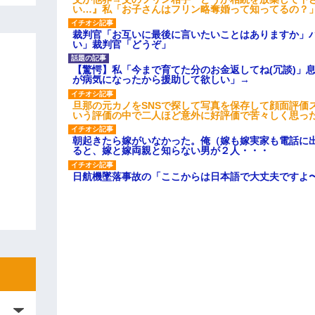
い…』私「お子さんはフリン略奪婚って知ってるの？」
裁判官「お互いに最後に言いたいことはありますか」
い」裁判官「どうぞ」
【驚愕】私「今まで育てた分のお金返してね(冗談)」息
が病気になったから援助して欲しい」→
旦那の元カノをSNSで探して写真を保存して顔面評価
いう評価の中で二人ほど意外に好評価で苦々しく思っ
朝起きたら嫁がいなかった。俺（嫁も嫁実家も電話に出
ると、嫁と嫁両親と知らない男が２人・・・
日航機墜落事故の「ここからは日本語で大丈夫ですよ