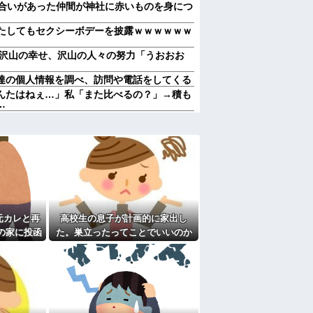
き合いがあった仲間が神社に赤いものを身につ
、またしてもセクシーボデーを披露ｗｗｗｗｗｗ
ぁ」沢山の幸せ、沢山の人々の努力「うおおお
達の個人情報を調べ、訪問や電話をしてくる
んたはねぇ…」私「また比べるの？」→積も
…
わかる 中国北朝鮮「少子化です」←強権国
ントは店に出せるレベル」ラーメン大好き
別のベクトル」他
たり。美容師「早く前みたいに美容室に来て
着いたらお願いします」
した臭いでショック死する事がある
週２で遊びに行くって多いかな？遅くても21
元カレと再
高校生の息子が計画的に家出し
んだけど、料理が大の苦手な義母から衝撃的
の家に投函
た。巣立ったってことでいいのか
?
..
もしれないけど、なんか割り切れ
財布の中身が何年も経ってから別の旅行先で
ず...
付けさせようとしない。ストレス半端ないの
半年猶予をちょうだい」←頑張るポイントが