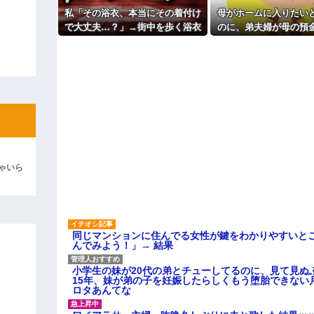
主な税金の成り立ちを調べてみ
私「その浴衣、本当にその着付け
母がホームに入りたい
ィギュアがヤバすぎるｗｗｗｗｗｗ
で大丈夫…？」→街中を歩く浴衣
のに、弟夫婦が母の預
よ！」キチママ『そこに金庫があっ
姿を見て、違和感ばかりが気にな
いでと言ってきた。我
「泥は出てけ！二度と来るな！」結
ってしまい…
情けなくて溜息が
彼「ちっ！」私「」
逆切れ。「何クラクション鳴らして
らｗｗｗｗｗ(※画像あり)
女子のこの動画、すげえええええｗ
車線を制限速度で走った結果
ゃいら
くる
やらかす←あまり悲しませないでく
同じマンションに住んでる女性が鍵をわかりやすいと
んでみよう！」→ 結果
小学生の妹が20代の弟とチューしてるのに、見て見ぬ
15年、妹が弟の子を妊娠したらしくもう堕胎できない
ロタあんてな