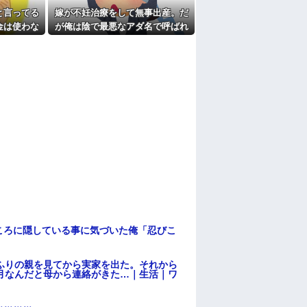
たよ
と言ってる
嫁が不妊治療をして無事出産。だ
金は使わな
が俺は陰で最悪なアダ名で呼ばれ
が弟ながら
ていた
出る
ころに隠している事に気づいた俺「忍びこ
ふりの親を見てから実家を出た。それから
月なんだと母から連絡がきた…｜生活｜ワ