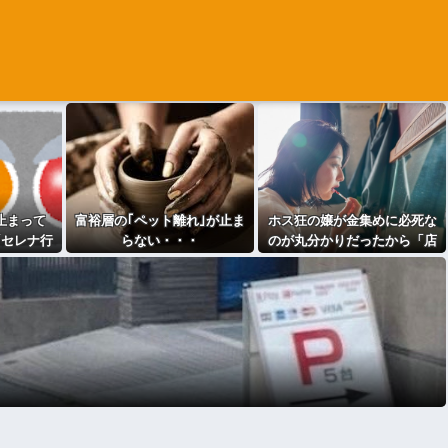
止まって
富裕層の｢ペット離れ｣が止ま
ホス狂の嬢が金集めに必死な
「セレナ行
らない・・・
のが丸分かりだったから「店
wwwww
外で直に払ったら嬉しい？」
ww
って聞いた結果⇒ｗｗ