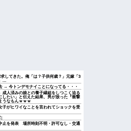
請求してきた。俺「は？子供何歳？」元嫁「3
」…
 → 今トンデモナイことになってる・・・
」成人済みの娘との養子縁組をしつこく迫る
にしたい」と伝えた結果、男が放った『衝撃
ようなもんｗｗｗ
女子がヒワイなことを言われてショックを受
た
中止を発表 場所時刻不明・許可なし・交通