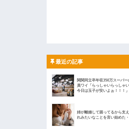
最近の記事
関関同立卒年収350万スーパー
員ワイ「らっしゃいらっしゃ
今日は玉子が安いよぉ！！！
姉が離婚して困ってるから支
れみたいなことを言い始めた