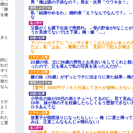
男「俺は誰の子供なの？」長女・次男「ウワキ女！」
結婚は
、「諦
私「結婚やめるわ」 婚約者「え？なんでなんで？」 
女を連
な
父親がくも膜下出血で突然ﾀﾋ。→母の貯金が0なこと
うか見捨てないで(土下座」俺・嫁「…」
引きと
アパートのドアに『ハンザイ者！この人はさいあくの
だよ」私「はあ」→警察に行き、見回りで犯人が捕ま
な
滅的に
22歳の頃、父に36歳の男性とお見合いをしてくれと
どれだ
ったので、父も喜んで私の写真を送ったんだが→
リギリ
やった
嫁の妹（26歳）がずっとウチに泊まりに来た結果→俺
名前だ
、なん
【驚愕】5000円でＪＫと行為してきたが後悔しかない
小学生の妹が20代の弟とチューしてるのに、見て見ぬ
」とか
15年、妹が弟の子を妊娠したらしくもう堕胎できない
ロタあんてな
をよく
たと
放置子が病院送りになったらしい → 俺（二度と帰っ
かれた
みは、正直こんなもんじゃ晴れない）
同じ質
父が他界→父のフリン相手『どうか相続を放棄して下