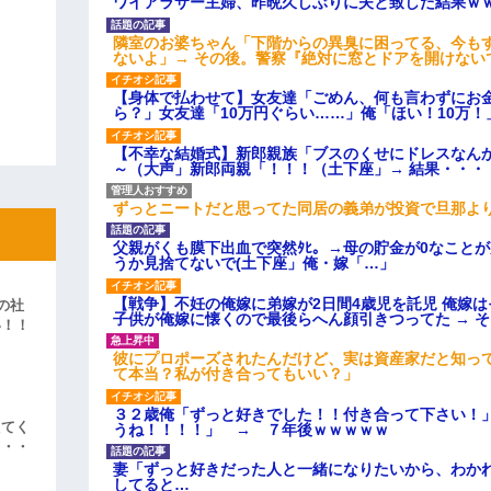
ワイアラサー主婦、昨晩久しぶりに夫と致した結果ｗ
隣室のお婆ちゃん「下階からの異臭に困ってる、今も
ないよ」→ その後。警察『絶対に窓とドアを開けない
【身体で払わせて】女友達「ごめん、何も言わずにお
ら？」女友達「10万円ぐらい……」俺「ほい！10万！
【不幸な結婚式】新郎親族「ブスのくせにドレスなん
～（大声」新郎両親「！！！（土下座」→ 結果・・・
ずっとニートだと思ってた同居の義弟が投資で旦那よ
父親がくも膜下出血で突然ﾀﾋ。→母の貯金が0なこと
うか見捨てないで(土下座」俺・嫁「…」
【戦争】不妊の俺嫁に弟嫁が2日間4歳児を託児 俺嫁
の社
子供が俺嫁に懐くので最後らへん顔引きつってた → 
い！！
」
彼にプロポーズされたんだけど、実は資産家だと知っ
て本当？私が付き合ってもいい？」
３２歳俺「ずっと好きでした！！付き合って下さい！
えてく
うね！！！！」 → ７年後ｗｗｗｗｗ
・・・
妻「ずっと好きだった人と一緒になりたいから、わか
してると…