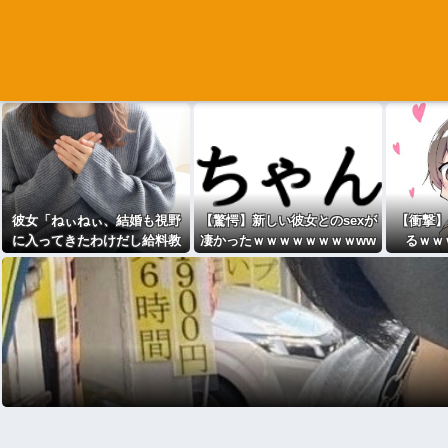
彼女「ねぃねぃ、結婚も視野
【驚愕】新しい彼女とのsexが
【衝撃】
に入ってきたわけだし給料教
凄かったｗｗｗｗｗｗｗｗww
るｗｗ
えてほしいナリ」ワイ「16万
ww
だよ」⇒結果！