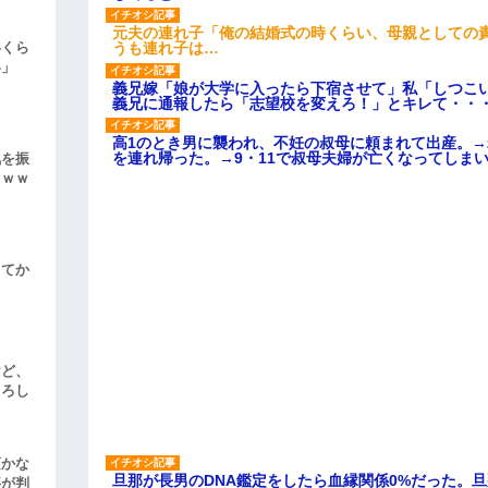
元夫の連れ子「俺の結婚式の時くらい、母親としての
うも連れ子は…
いくら
い」
義兄嫁「娘が大学に入ったら下宿させて」私「しつこい
義兄に通報したら「志望校を変えろ！」とキレて・・
高1のとき男に襲われ、不妊の叔母に頼まれて出産。
を連れ帰った。→9・11で叔母夫婦が亡くなってしま
気を振
ｗｗｗ
してか
けど、
よろし
頃かな
旦那が長男のDNA鑑定をしたら血縁関係0%だった。
事が判