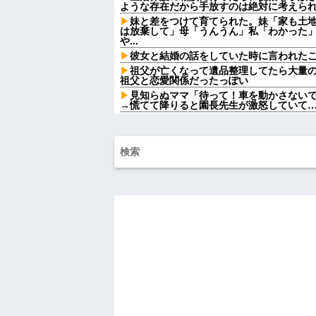
ような存在だから手放すのは絶対に考えら
妹と差をつけて育てられた。妹「家も土
は放棄して」母「うんうん」私「わかった」
や...
彼女と結婚の話をしていた時に言われた
祖父が亡くなって遺品整理してたら大量
祖父と恋愛関係だったっぽい
見知らぬママ「待って！車を動かさない
→慌てて降りると園長先生が激怒していて
私「この絵馬、切ないお願いが書いてあ
社で見つけた願い事の内容に、思わず神様
義妹夫のお兄さんが草加の集まりにいて
な人たちなのに...
停車中に二人の子供を乗せたヤンママに
めーふざけんなよっ！ぶつかってんじゃねーよ
チー牛「デブの事豚丼って呼ぼうぜ！」
【悲報】「美人すぎる県警本部長」失職
【悲報】思春期の娘に「キモッ」と言わ
ｗ
ライチュウ「ピチューとピカチュウより
つが不人気な理由
【悲報】取引先専務「Aを20個注文する
いけど本当に20であってる？」 取専「あ
がコレワイが悪いんか？？？？？？？？
【悲報】 婚約指輪が「たったの0.3ct