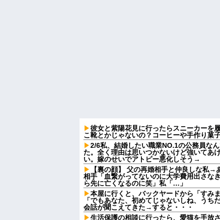
彼女と紫陽花見に行ったらスニーカーを
こ靴とかじゃないの？コーヒーや手作り菓
2/6私、結婚したい職業NO.1の公務員
た。全く理由は思いつかないけど強いてあ
い。嫁のせいでアトピー悪化しそう→
【裏の顔】 父の再婚相手と仲良しな私→
相手「血繋がってないのに大学費用出さな
ら先に亡くなるのに笑」私「…」
本屋に行くと、バックヤードから「すみ
「でもあなた、初めてじゃないしね、うち
会話が聞こえてきた→すると・・・
生活保護の相談に行ったら、愛猫を手放