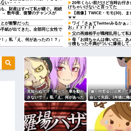
れない・・・
20年くらい前だけど当時お付
けちゃいけないと言ってた
地も、財産はすべて私が継ぐ。相続
 → 数年後、復讐のチャンスが
【画像】TWICE・モモ(30)
ｗｗ
ことが衝撃だった
ワイ「さぁてTwitterみるか
お」ｽﾞﾄﾞﾄﾞﾄﾞﾄﾞ
の手紙が出てきた。全部同じ女性で
父の再婚相手が職権乱用して私
で！」私「え、何があったの！？」
母「お姉ちゃんは偉いのに、あ
…
り積もった不満がついに爆発して
る…」友人「読んでみて」→有名神
日本韓国台湾「少子化です」←
も困るだろうと思ってしまい…
家でも止められないのかよ
ビックリ。義両親は新興宗教大嫌い
ラーメンハゲ「最近のインスタ
JK「店とインスタントの良さは
自転車ぶつけられた。ヤンママ「お
担当美容師と近所の道端でばっ
！弁償してもらうかんな！」...
くださいよ～」私「もう少し落ち
←これが流行らなかった理由
カメムシは同種のカメムシが発
ｗｗｗｗｗｗｗｗｗ
既婚女性が夫に夕飯も用意せず
時には帰宅してるんだけど
見知らぬママ「待って！車を動か
嫁が同窓会に出席して
れたお父さん、グレるｗｗｗｗｗｗ
【驚愕】今週末は義実家に行く
さないで！」私「え、何があった
会して失踪。1年後に俺
な一言を言われた!ええー...何なの
圧倒的に強いですｗｗｗｗ」←こい
の！？」→慌てて降りると園長先
されたものがこれ.
数年前に私が旅行先で落とした
生が激怒していて…
私自身によって拾われた
」 ぼく「いつも1～2個しか使わな
ってる」→結果『こう』なったんだ
俺の方が潔癖なのに嫁が俺に片
で決別宣言した。嫁「頑張るから
的外れすぎて絶賛空回り中
」で毎日泣いてる私がヤバすぎる理由