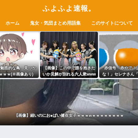
ふよふよ速報。
ホーム
鬼女・気団まとめ用語集
このサイトについて
魅惑的な鳥、見つか
【画像】この中で誰を抱きた
赤信号「赤やで！
ｗｗｗ(※画像あり)
いか見解が別れる六人衆www
な！」セレナさん
www
きます！」←これww
wwwwwww
【画像】細いのにお●ぱい健在女子ｗｗｗwｗｗｗｗｗｗｗｗ