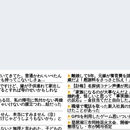
履いてきてた。普通かわいいぺたん
離婚して5年。元嫁が養育費を
子も持ってこないしさぁ…
歳だよ！慰謝料をさっさと払え！
なんですけど、嫁が子供連れて家出し
【訃報】名探偵コナン声優が死去
げるとすれば母のせいかもしれな
「家族になるのが大事なんだよ
婚約者。怪しいと思って「事実婚
ある日、私の帰宅に気付かない再婚
の反応』←金目当てだと自白した
きゃいけないの腹立つわ…姑だった
職場で電話を取った新入社員の
けたことがあった
ません、本当にすみません（泣）
GPSを利用したゲーム思いつい
だけじゃどうしようもないから」と
琵琶湖三市同時花火大会、開催
整理なし・市が関与否定
さないと無理と言われた。子どもの