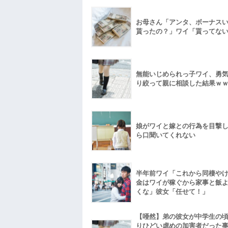
お母さん「アンタ、ボーナス
貰ったの？」ワイ「貰ってな
無能いじめられっ子ワイ、勇
り絞って親に相談した結果ｗ
娘がワイと嫁との行為を目撃
ら口聞いてくれない
半年前ワイ「これから同棲や
金はワイが稼ぐから家事と飯
くな」彼女「任せて！」
【唖然】弟の彼女が中学生の
りひどい虐めの加害者だった