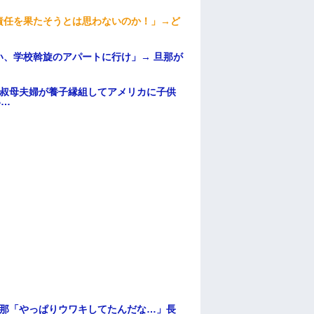
責任を果たそうとは思わないのか！」→ど
、学校斡旋のアパートに行け」→ 旦那が
・
→叔母夫婦が養子縁組してアメリカに子供
い…
旦那「やっぱりウワキしてたんだな…」長