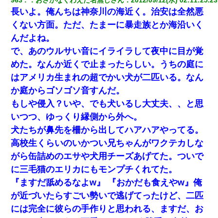
長いよ。俺んちは神奈川の海近く。治安は全然悪
くない方面。ただ、たまーに暴走族とか海沿いく
んだよね。
で、あのウルサい音にイライラして夜中に目が覚
めた。なんか近くで止まったらしい。うちの庭に
はアメリカ生まれの超でかい犬が二匹いる。なん
か庭からゴソゴソ音すんだ。
もしや侵入？いや、でも犬いるし大丈夫、、と思
いつつ、ゆっくり縁側から外へ。
犬たちが鼻先を柵から出してハアハアやってる。
高校生くらいのいかつい兄ちゃんがワクテカしな
がら缶詰めのエサや犬用チーズあげてた。ついで
に三毛猫のエリカにもモンプチくれてた。
『ますだ舐めるなよw』 『おかだも食えやw』俺
が近づいたらすごい勢いで逃げてったけど、二匹
には完全に彼らの手作りと思われる、ますだ、お