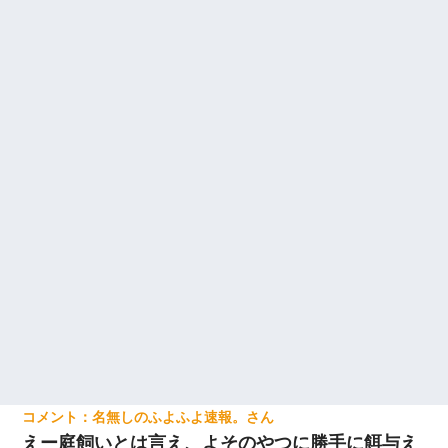
この母親は娘の黒歴史を掘り出さないと死ぬんか？ 死ぬんか？
ナンパにほいほい付いていった私、地獄に落ちる
小学生の妹が20代の弟とチューしてるのに、見て見ぬふりの親を
見てから実家を出た。それから15年、妹が弟の子を妊娠したらし
くもう堕胎できない月なんだと母から連絡がきた…｜生活｜ワロ
タあんてな
私が遺産を相続。→それを知った義両親が「旅行代金を出せ！」
「リフォーム費用を負担しろ！」「金の管理は私達がする！」と
浅ましくも集りにきた。
名無しのふよふよ速報。
えー庭飼いとは言え、よそのやつに勝手に餌与え