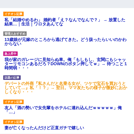
私「結婚やめるわ」 婚約者「え？なんでなんで？」 → 放置した
結果…｜生活｜ワロタあんてな
13歳娘が元嫁のところから逃げてきた。どう扱ったらいいのかわ
からない
我が家のガレージに見知らぬ車。俺「もしもし、玄関にもシャッ
ターリモコンあるだろ？DOWNのボタン押してｗ」→ 待つこと１
時間弱・・・
デパートの外商『私さんだと名乗る女が、ツケで宝石を買おうと
していて…』私「！？」→ 翌日。ママ友たちの様子が微妙におか
しくなり・・・
友人「酒の勢いで女先輩をホテルに連れ込んだｗｗｗｗｗ」俺
「…」
妻が亡くなったんだけど正直ガチで嬉しい