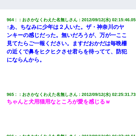
スマホを与えられて、中学卒業する頃にはすっかり女叩きに洗脳
された弟が、大学進学のために一人暮らししたいと言い出した。
964
：
おさかなくわえた名無しさん
：
2012/09/12(水) 02:15:46.05
↑あ、ちなみに少年は２人いた。ザ・神奈川のヤ
嫁が弁護士を連れてきて「悪いと思うなら慰謝料を払って離婚し
ろ」→ 俺「完全に恐喝になってますね」「お前、これが詐欺だっ
ンキーの感じだった。無いだろうが、万が一ここ
て知ってる？」
見てたらご一報ください。ますだおかだは毎晩柵
の近くで鼻をヒクヒクさせ君らを待ってて、防犯
新築の家で。クラクラするくらいの「白粉の匂い」が鼻につくも
嫁＆娘「そんな匂いしない…」ある日、友人奥「素敵なアンティ
にならんから。
ークですね！」俺（！？）
【修羅場】彼女親「カスな家柄のヤツなんかと家族になるのはご
めんだ」俺「じゃあ別れます…」→ 彼女「なんで言い返してくれ
なかったの？（泣」
965
：
おさかなくわえた名無しさん
：
2012/09/12(水) 02:25:31.73
ちゃんと犬用猫用なところが愛を感じるｗ
【復讐】義兄嫁「生活費、足りない分を貸してほしい」私「貸す
わけないでしょｗｗｗｗ」→ 理由を話したら泣き出して・・私
（あまりにも希望通り）
9月に付き合い始めたけどこの、この人と結婚はないわと判断して
別れた。その元彼が交通事故で重体になっているらしく…