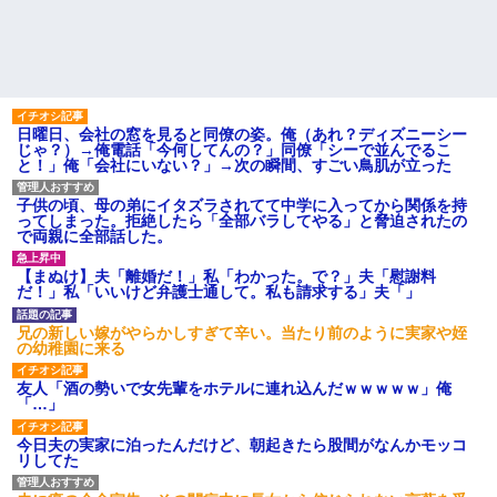
日曜日、会社の窓を見ると同僚の姿。俺（あれ？ディズニーシー
じゃ？）→俺電話「今何してんの？」同僚「シーで並んでるこ
と！」俺「会社にいない？」→次の瞬間、すごい鳥肌が立った
子供の頃、母の弟にイタズラされてて中学に入ってから関係を持
ってしまった。拒絶したら「全部バラしてやる」と脅迫されたの
で両親に全部話した。
【まぬけ】夫「離婚だ！」私「わかった。で？」夫「慰謝料
だ！」私「いいけど弁護士通して。私も請求する」夫「」
兄の新しい嫁がやらかしすぎて辛い。当たり前のように実家や姪
の幼稚園に来る
友人「酒の勢いで女先輩をホテルに連れ込んだｗｗｗｗｗ」俺
「…」
今日夫の実家に泊ったんだけど、朝起きたら股間がなんかモッコ
リしてた