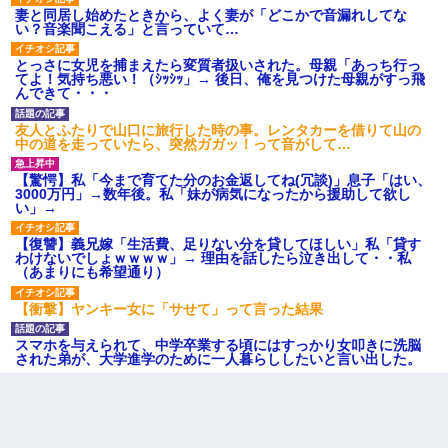
妻と同居し始めたときから、よく妻が「どこかで音漏れしてな
い？音楽聞こえる」と言っていて…
彼女との行為を録画した結果→衝撃の事実が判明したｗｗｗｗｗ
ｗ
とっさに女児を捕まえたら変質者扱いされた。母親「あっち行っ
てよ！気持ち悪い！（ｼｯｼｯ」→ 後日、俺を見つけた母親がすっ飛
んできて・・・
【悲報】嫁がワイのこと嫌いっぽいから単身赴任した結果
友人とふたりで山口に旅行した時の事。レンタカーを借りて山の
中の道を走っていたら、突然ガガッ！って音がして…
嘘をついてフリン旅行へ出かけた嫁→翌日、嫁「ただいま～」旦
那「娘がシんだよ。何度も連絡したのに…」嫁「えっ」→なん
【驚愕】私「今まで育てた分のお金返してね(冗談)」息子「はい、
と・・・
3000万円」→数年後。私「妹が病気になったから援助して欲し
い」→
父が他界→父のフリン相手『どうか相続を放棄して下さい、昔の
【復讐】義兄嫁「生活費、足りない分を貸してほしい」私「貸す
ことは謝ります。ごめんなさい…』私「お子さんはフリン略奪婚
わけないでしょｗｗｗｗ」→ 理由を話したら泣き出して・・私
って知ってるの？」相手『 』結果→
（あまりにも希望通り）
【衝撃】ヤンキー女に「サせて」って言った結果
裁判官「お互いに最後に言いたいことはありますか」バカ夫
「…」A「夫を一発殴らせてほしい」裁判官「どうぞ」
スマホを与えられて、中学卒業する頃にはすっかり女叩きに洗脳
された弟が、大学進学のために一人暮らししたいと言い出した。
22歳の頃、父に36歳の男性とお見合いをしてくれと頼まれた。父
の親会社の経営者の息子さんだったので、父も喜んで私の写真を
送ったんだが→