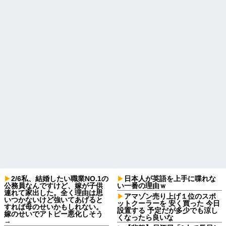
2/6私、結婚したい職業NO.1の
日本人が英語を上手に喋れな
公務員なんですけど、嫁が子供
い一番の理由ｗ
連れて家出した。全く理由は思
アマゾン売り上げ１位のスポ
いつかないけど強いてあげると
ットクーラーを 安く買った 今日
すれば母のせいかもしれない。
設置する 予定だが多少でも涼し
嫁のせいでアトピー悪化しそう
くなったら良いな
→