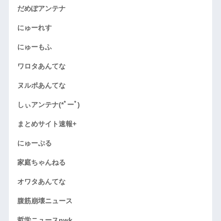
だめぽアンテナ
にゅーれす
にゅーもふ
ワロタあんてな
ヌルポあんてな
しぃアンテナ(*ﾟーﾟ)
まとめサイト速報+
にゅーぷる
家庭ちゃんねる
オワタあんてな
腹筋崩壊ニュース
哲学ニュースnwk