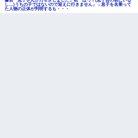
書店「息子さんが万引きしました」私「はっ？(息子目の前にいる
し…)うちの子ではないので迎えに行きません」→息子を名乗って
た人物の正体が判明するも・・・