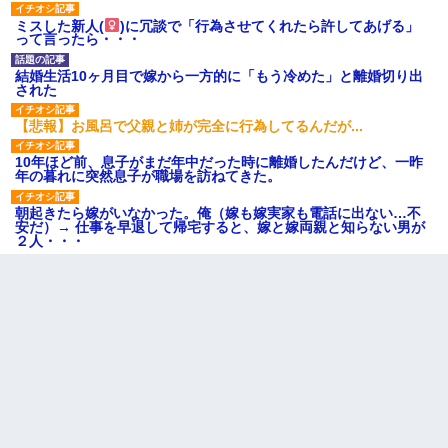
ミスした新人(
)に冗談で「行為させてくれたら許してあげる」
って言ったら・・・
結婚生活10ヶ月目で嫁から一方的に「もう冷めた」と離婚切り出
された
【悲報】お風呂で父親と姉が完全に行為してるんだが...
10年ほど前、息子がまだ年中だった時に離婚したんだけど、一昨
年の暮れに突然息子が職場を訪ねてきた。
朝起きたら嫁がいなかった。俺（嫁も嫁実家も電話に出ない…不
安だ）→ 仕事を早退して帰宅すると、嫁と嫁両親と知らない男が
２人・・・