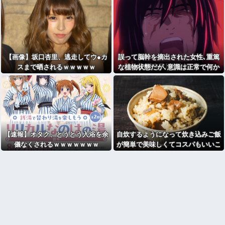
ｗｗｗｗｗｗｗｗｗｗｗｗｗｗ
【画像】坂口杏里、逃走してウ●カ
誤って脳幹を摘出された女性､重篤
スまで晒されるｗｗｗｗｗ
な植物状態だが､意識は正常で何か
を思考していると判明
【速報】オタク、とうとう入浴を余
自炊するようになって炊き込みご飯
儀なくされるｗｗｗｗｗｗｗ
が簡単で美味しくてコスパもいいこ
とに気づいた