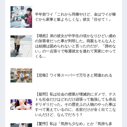
半年前ワイ「これから同棲やけど、金はワイが稼
ぐから家事と飯よろしくな」彼女「任せて！」
【唖然】弟の彼女が中学生の頃かなりひどい虐め
の加害者だった事が判明した。両親もそんな人と
は結婚は認められないと言ったのだが、「諦めな
い」の一点張りで毎週彼女を連れて実家にやって
くる…
【悲報】ワイ将スーパーで万引きと間違われる
【疑問】私は社会の授業が壊滅的にダメで、テス
トも社会だけはどれだけ頑張って勉強しても赤点
ギリギリだった。その歴史上の人物のやった事は
すべて覚えているのに、名前だけが全く出てこな
いんだけど、なんでだろう？
【驚愕】私は「気持ち少なめ」とか「気持ち多