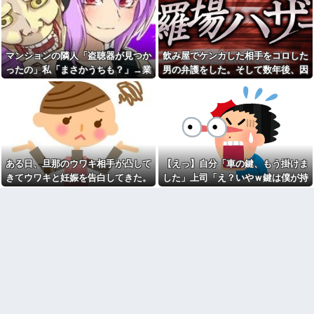
【苦悩】職場の浮気で離婚→
れたんやがこれワイ詰み
子供が欲しくて再婚！でも元嫁
か？？？？？？？
と教員一家に巻き込まれた結果
【緊急】今の若者に急増して
ｗｗｗｗ
いる『コレ』依存、めちゃくち
PTA会長が事故で辞退→旦那
ゃ深刻な模様w w w w w w w w
マンションの隣人「盗聴器が見つか
飲み屋でケンカした相手をコロした
「妻の代わりに僕がやります」
w w
→1年後…名物ガンコジジイを草
ったの」私「まさかうちも？」→業
男の弁護をした。そして数年後、因
みい山作者、みいちゃんでチ
むしりに召喚、不登校児を学校
者に調査を依頼したら、犯人の正体
果応報を思わせる出来事が…
ー牛なのではという疑惑が生ま
に復帰させる無双状態にｗｗ
れるｗｗｗｗｗｗｗ
まで見えてきて…
ラッシュ時の電車で、刺青に
【画像】俺たちの姫本田望
スキンヘッドの男が扉の前で座
結、久しぶりに画像を投稿した
り込んで電話を始めた
結果→やっぱりワイらの姫だっ
「お母さんも３歳、いつもお
たw w w w w w w w w w
つかれさま、ありがとう」
飲み屋でケンカした相手をコ
【規格外】実在する歴史上の
ある日、旦那のウワキ相手が凸して
【えっ】自分「車の鍵、もう掛けま
ロした男の弁護をした。そして
人物で「こいつチートだろ…」
数年後、因果応報を思わせる出
きてウワキと妊娠を告白してきた。
した」上司「え？いやｗ鍵は僕が持
と思った奴あげてけ
来事が…
落ち着いて旦那を問い詰めると...
ってるから、それは無理だろ？ｗ」
【衝撃】嫁の言葉に確信！5年
SCでとうとうセコケチに遭遇
間拒否の末、離婚を決意した理
→そんなこと知らなくて本当に驚い
した。荷物持って「家まで送っ
由が切なすぎるｗｗｗｗ
てくれない」って言ってきて...
た。
「私さんはプロだから」障害
最初はちょっと素直すぎるだ
のある甥を私に預けようとする
けか？と思ってたが、マウンテ
義兄嫁、甥を溺愛し勝手に預か
ィング癖が凄まじいと分かって
ってしまう夫。義兄に叱っても
切った友人がいた
らっても「兄貴より俺になつい
離婚した元妻が突然失踪して
てるのが面白くないのかな」だ
しまった。娘の母親でもある相
って
手だから放っておけず連絡を探
ウトのセクハラを夫に泣いて
すことに…
訴えても「いいじゃないかその