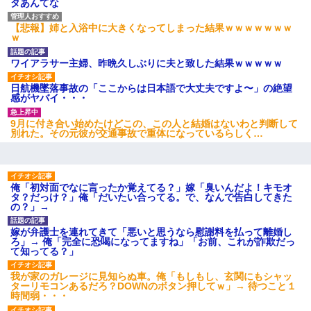
タあんてな
隣の部屋の住民の母親、オートロックを突破してマンションに入
り込んできたみたいで、ずっとドアの前で喚いてて滅茶苦茶うる
【悲報】姉と入浴中に大きくなってしまった結果ｗｗｗｗｗｗｗ
さかった。
ｗ
ワイアラサー主婦、昨晩久しぶりに夫と致した結果ｗｗｗｗｗ
近所のお寺に住み込みで手伝いしてる知的障害のオッサンがい
た。ある日、オッサンが火かき棒を持って顔を真っ赤にしながら
日航機墜落事故の「ここからは日本語で大丈夫ですよ〜」の絶望
走り回っていて…
感がヤバイ・・・
9月に付き合い始めたけどこの、この人と結婚はないわと判断して
新卒の女性社員に1年半ストーカーされていた。俺「マジで怖い」
別れた。その元彼が交通事故で重体になっているらしく…
上司「話をしてみる」→女性社員「実は10数年前に…」
ＤＮＡ検査『血縁関係０％』旦那「やっぱり托卵だったんだ…」
嫁「本当に身に覚えがない」「なにかの間違いだ！取り違え
俺「初対面でなに言ったか覚えてる？」嫁「臭いんだよ！キモオ
だ！」→ 嫁「あっ」
タ？だっけ？」俺「だいたい合ってる。で、なんで告白してきた
の？」→
元夫の連れ子「俺の結婚式の時くらい、母親としての責任を果た
嫁が弁護士を連れてきて「悪いと思うなら慰謝料を払って離婚し
そうとは思わないのか！」→どうも連れ子は…
ろ」→ 俺「完全に恐喝になってますね」「お前、これが詐欺だっ
て知ってる？」
我が家のガレージに見知らぬ車。俺「もしもし、玄関にもシャッ
高1のとき男に襲われ、不妊の叔母に頼まれて出産。→叔母夫婦が
ターリモコンあるだろ？DOWNのボタン押してｗ」→ 待つこと１
養子縁組してアメリカに子供を連れ帰った。→9・11で叔母夫婦が
時間弱・・・
亡くなってしまい…