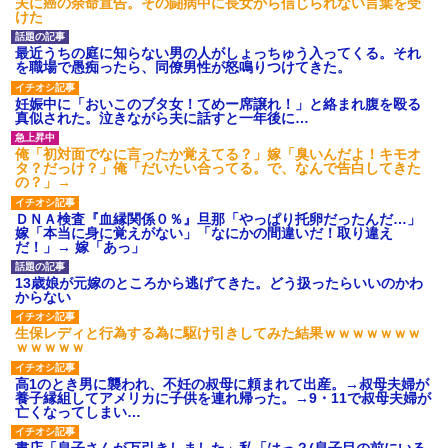
夫に癌の余命宣告。その闘病中に長女から信じられない言葉を受
けた
最近うちの庭に知らない男の人がしょっちゅう入ってくる。それ
を職場で愚痴ったら、同僚男性が怒鳴りつけてきた。
妊娠中に「おいこのブタ女！てめー席譲れ！」と絡まれ腹を殴る
真似された。泣きながら夫に話すと一年後に…
俺「初対面でなに言ったか覚えてる？」嫁「臭いんだよ！キモオ
タ？だっけ？」俺「だいたい合ってる。で、なんで告白してきた
の？」→
ＤＮＡ検査『血縁関係０％』旦那「やっぱり托卵だったんだ…」
嫁「本当に身に覚えがない」「なにかの間違いだ！取り違え
だ！」→ 嫁「あっ」
13歳娘が元嫁のところから逃げてきた。どう扱ったらいいのかわ
からない
生保レディと行為する為に駆け引きしてみた結果ｗｗｗｗｗｗｗ
ｗｗｗｗｗ
高1のとき男に襲われ、不妊の叔母に頼まれて出産。→叔母夫婦が
養子縁組してアメリカに子供を連れ帰った。→9・11で叔母夫婦が
亡くなってしまい…