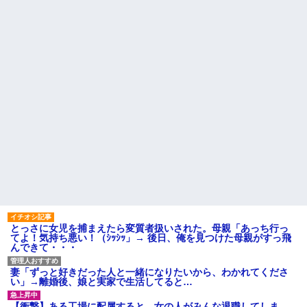
息子が「お母さんでもクリア
くらい。我慢してたらご褒美あ
できる」と作ってくれたコー
げるから」と迫られた。夫が気
ス。ゴールまで進むと心温まる
持ち悪くて悲鳴をあげたら「う
仕掛けが待っていて…
るさい」とグーで殴られた
【後編】4歳の娘を愛せずにい
アタシ何歳に見える？って誘
たら嫁から離婚を言い渡された
い受け風の事言うゴミってまだ
生存してるよね～
中1の息子が上級生にイジメに
遭っているらしい。「男なんだ
主な税金の成り立ちを調べて
から一発殴ってやりゃ良いだ
みたよ
ろ」と息子に言ったら・・・
ハードオフに売っていた4万
4000円のフィギュアがヤバすぎ
るｗｗｗｗｗｗ「こんな高い
の？ｗｗ」「逆に超安い」
私「ちょっと、人の家の金庫
触らないでよ！」キチママ『そ
こに金庫があったから、開けて
みようとしただけ☆』義兄「泥
は出てけ！二度と来るな！」結
果・・・
私「初めて飲む味だけどなん
とっさに女児を捕まえたら変質者扱いされた。母親「あっち行っ
のお茶？」彼「ちっ！」私「」
てよ！気持ち悪い！（ｼｯｼｯ」→ 後日、俺を見つけた母親がすっ飛
んできて・・・
【GIF】JSのカンチョーワロ
タ
後続車にクラクションを鳴ら
妻「ずっと好きだった人と一緒になりたいから、わかれてくださ
され彼氏が逆切れ。「何クラク
い」→離婚後、娘と実家で生活してると…
ション鳴らしてんだ！降りてこ
いよ！」と怒鳴りだし...
【衝撃】ある工場に配属すると、女の人がみんな退職してしま