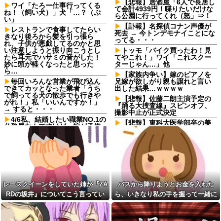
【悲報】居酒屋「6人で長居し
ワイ「たろー仕事行ってくる
て会計4939円！喋りたいだけな
ね！（飼い犬）」犬「…？（ぷ
ら公園に行ってくれ（怒」⇒！
い」
【訃報】名探偵コナン声優が
レストランで食事してたらい
死去 → 今トンデモナイことにな
きなり後ろから髪を引っ張ら
ってる・・・
れ、子供が悪戯してるのかと思
い注意しようと振り向こうとし
トッモ「バイク買ったわ！見
たら耳元でハサミの音がした！
てやこれ！」ワイ「これスクー
妙に頭が軽くなったと思った
ターじゃん…」他
ら…
【家族内争い】嫁のピアノを
毎回いろんな営業が飛び込ん
兄嫁が欲しがり親も譲れと言い
できてカッとなった業者「うち
出した結果…ｗｗｗｗ
で飼ってる犬の散歩でも行きや
【悲報】佐藤二朗主演予定の
がれ！」私「いいんですか！」
『踊る大捜査線』スピンオフ、
→ すると・・・
撮影中止が正式決定
4/6私、結婚したい職業NO.1の
【悲報】東科大医学部卒の美
公務員なんですけど、嫁が子供
人YouTuber、直美で炎上・・・
連れて家出した。全く理由は思
いつかないけど強いてあげると
日中留守の実家に空き巣が侵
すれば母のせいかもしれない。
入。居合わせた引きこもりの私
嫁のせいでアトピー悪化しそう
が撃退した結果…家族の態度に
→
耐えかね家を出たら半年後に〇
〇する超スピード展開へ←人生
レースクイーンをしていた姉
何がきっかけで好転するか分か
が『ZARDの坂井』についてこう
らない
レースクイーンをしていた姉が『ZA
バスから降りようとお金を入れた
言っていた
嫁「そのLINE気持ち悪い！離
RDの坂井』についてこう言ってい
ら、いきなり私の手を握って一緒に
【動画】手術中に熊本地震直
婚して！」俺「ウワキじゃない
撃やばすぎる
た
降りようとする子供がいた。手をほ
のに？」→ママ友との雑談が原
【驚愕】マチアプで会った外
因でまさかの展開に…
どこうとしても放してくれず...
国人からまさかの『こう』言わ