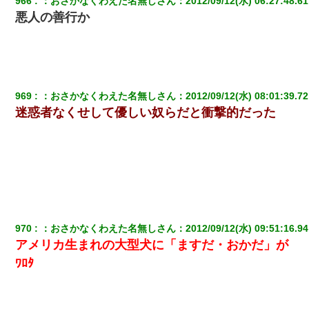
966
：
おさかなくわえた名無しさん
：
2012/09/12(水) 06:27:48.61
悪人の善行か
朝起きたら嫁がいなかった。俺（嫁も嫁実家も電話に出ない…不
安だ）→ 仕事を早退して帰宅すると、嫁と嫁両親と知らない男が
２人・・・
さっき嫁から、「愛しています」ってメールが届いた。俺も「愛
してます」って送ったら
969
：
おさかなくわえた名無しさん
：
2012/09/12(水) 08:01:39.72
迷惑者なくせして優しい奴らだと衝撃的だった
ケーキバイキングにいた単独の50くらいのオッサン、強烈だっ
た。
【衝撃】嫁父の会社に勤続１０年、手取り１４万 → 俺「２２万も
らえる会社から誘われた。転職したい」義父「クビ！（激怒」嫁
「離婚！（激怒」
970
：
おさかなくわえた名無しさん
：
2012/09/12(水) 09:51:16.94
居酒屋にて。兄の紹介者「お酒飲みなって」私「未成年なので無
理です！」酷すぎるワードの連発で、耐えきれず店員に5千円を渡
アメリカ生まれの大型犬に「ますだ・おかだ」が
し「お勘定です。逃がして下さい」その後、録音内容を父に聞か
せたら...
ﾜﾛﾀ
同じマンションに住んでる女性が鍵をわかりやすいところに隠し
ている事に気づいた俺「忍びこんでみよう！」→ 結果