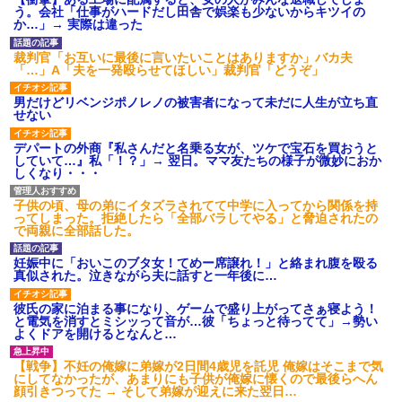
【衝撃】報酬100万円超の治験
う。会社「仕事がハードだし田舎で娯楽も少ないからキツイの
募集がこちらｗｗｗｗｗ(※画像
か…」→ 実際は違った
あり)
【ネット騒然】惨殺されたタ
裁判官「お互いに最後に言いたいことはありますか」バカ夫
ワマン頂き女子のこの動画、す
「…」A「夫を一発殴らせてほしい」裁判官「どうぞ」
げえええええｗｗｗｗｗｗｗｗ
ｗｗｗ
男だけどリベンジポノレノの被害者になって未だに人生が立ち直
【愕然】白のクラウン俺氏、
せない
高速道路左車線を制限速度で走
った結果wwwwwwwwwwww
デパートの外商『私さんだと名乗る女が、ツケで宝石を買おうと
百年の恋12-899 食べた量を
していて…』私「！？」→ 翌日。ママ友たちの様子が微妙におか
張り合ってくる
しくなり・・・
【悲報】佐藤輝明・・・２軍
でも盛大にやらかす←あまり悲
子供の頃、母の弟にイタズラされてて中学に入ってから関係を持
しませないでくれ
ってしまった。拒絶したら「全部バラしてやる」と脅迫されたの
で両親に全部話した。
妊娠中に「おいこのブタ女！てめー席譲れ！」と絡まれ腹を殴る
真似された。泣きながら夫に話すと一年後に…
彼氏の家に泊まる事になり、ゲームで盛り上がってさぁ寝よう！
と電気を消すとミシッって音が…彼「ちょっと待ってて」→勢い
よくドアを開けるとなんと…
【戦争】不妊の俺嫁に弟嫁が2日間4歳児を託児 俺嫁はそこまで気
にしてなかったが、あまりにも子供が俺嫁に懐くので最後らへん
顔引きつってた → そして弟嫁が迎えに来た翌日…