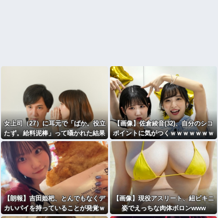
女上司（27）に耳元で「ばか。役立
【画像】佐倉綾音(32)、自分のシコ
たず。給料泥棒」って囁かれた結果
ポイントに気がつくｗｗｗｗｗｗｗ
ｗｗｗｗｗｗｗｗｗ
ｗｗｗ
【朗報】吉田姫杷、とんでもなくデ
【画像】現役アスリート、紐ビキニ
カいパイを持っていることが発覚ｗ
姿でえっちな肉体ボロンwww
ｗｗｗｗｗｗｗｗｗｗｗｗｗｗｗｗ