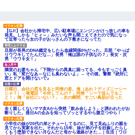
妊娠中に「おいこのブタ女！てめー席譲れ！」と絡まれ腹を殴る
真似された。泣きながら夫に話すと一年後に…
【GJ!】会社から帰宅中、広い駐車場にエンジンかけっ放しの車を
【驚愕】5000円でＪＫと行為してきたが後悔しかない…
発見。しかも「ヒィ～」みたいな声も聞こえてきたので気になっ
て近寄ったら女の子がおっさんの下敷きになってた
俺「初対面でなに言ったか覚えてる？」嫁「臭いんだよ！キモオ
旦那が長男のDNA鑑定をしたら血縁関係0%だった。旦那「やっぱ
タ？だっけ？」俺「だいたい合ってる。で、なんで告白してきた
りウワキしてたんだな…」長男「俺は誰の子供なの？」長女・次
の？」→
男「ウワキ女！」
隣室のお婆ちゃん「下階からの異臭に困ってる、今もすっごく臭
い」私「変だなあ～なにも臭わないよ」→ その後。警察『絶対に
放置子が病院送りになったらしい → 俺（二度と帰ってくるなよ…
窓とドアを開けないで』
嫁を半身不随にしやがった恨みは、正直こんなもんじゃ晴れな
い）
日曜日、会社の窓を見ると同僚の姿。俺（あれ？ディズニーシー
じゃ？）→俺電話「今何してんの？」同僚「シーで並んでるこ
と！」俺「会社にいない？」→次の瞬間、すごい鳥肌が立った
小学生の息子が急に様子がおかしくなった。私「理由を聞いても
『わかんない！』って怒鳴り付けてくるし、困っってる」旦那
「話してみるよ」→ 後日・・・
全く親しくないママ友Aから突然「飲み会しよう」と誘われたがお
断りした。後日Aの企みを知ってゾッとするやら腹立つやら！
友人とふたりで山口に旅行した時の事。レンタカーを借りて山の
小学生の妹が20代の弟とチューしてるのに、見て見ぬふりの親を
中の道を走っていたら、突然ガガッ！って音がして…
見てから実家を出た。それから15年、妹が弟の子を妊娠したらし
くもう堕胎できない月なんだと母から連絡がきた…｜生活｜ワロ